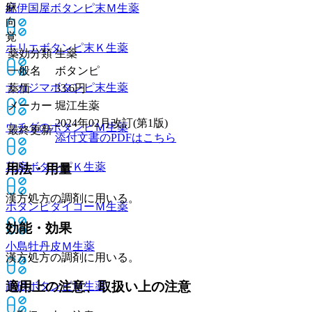
麻
紀伊国屋ボタンピ末Ｍ
生薬
向
覚
ホリエボタンピ末Ｋ
生薬
薬効分類
生薬
一般名
ボタンピ
ナカジマボタンピ末
生薬
薬価
33.6
円
メーカー
堀江生薬
2024年02月改訂(第1版)
ウチダのボタンピＭ
生薬
最終更新
添付文書のPDFはこちら
花扇ボタンピＫ
生薬
用法・用量
漢方処方の調剤に用いる。
ボタンピダイコーＭ
生薬
効能・効果
小島牡丹皮Ｍ
生薬
漢方処方の調剤に用いる。
適用上の注意、取扱い上の注意
高砂ボタンピＭ
生薬