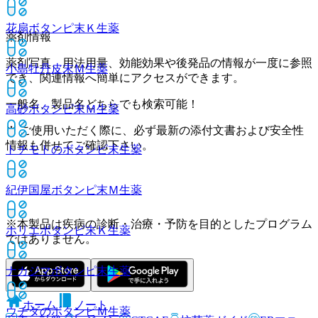
花扇ボタンピ末Ｋ
生薬
薬剤情報
薬剤写真、用法用量、効能効果や後発品の情報が一度に参照
小島牡丹皮末Ｍ
生薬
でき、関連情報へ簡単にアクセスができます。
一般名、製品名どちらでも検索可能！
高砂ボタンピ末Ｍ
生薬
※ ご使用いただく際に、必ず最新の添付文書および安全性
情報も併せてご確認下さい。
トチモトのボタンピ末
生薬
紀伊国屋ボタンピ末Ｍ
生薬
※本製品は疾病の診断・治療・予防を目的としたプログラム
ホリエボタンピ末Ｋ
生薬
ではありません。
ナカジマボタンピ末
生薬
ホーム
ノート
ウチダのボタンピＭ
生薬