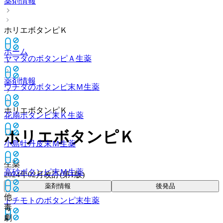
薬剤情報
ホリエボタンピＫ
ホーム
ヤマダのボタンピＡ
生薬
薬剤情報
ウチダのボタンピ末Ｍ
生薬
ホリエボタンピＫ
花扇ボタンピ末Ｋ
生薬
ホリエボタンピＫ
小島牡丹皮末Ｍ
生薬
生薬
高砂ボタンピ末Ｍ
生薬
2024年02月改訂(第1版)
薬剤情報
後発品
他
トチモトのボタンピ末
生薬
毒
劇