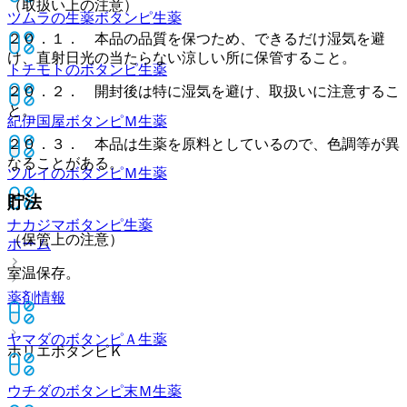
（取扱い上の注意）
ツムラの生薬ボタンピ
生薬
２０．１． 本品の品質を保つため、できるだけ湿気を避
け、直射日光の当たらない涼しい所に保管すること。
トチモトのボタンピ
生薬
２０．２． 開封後は特に湿気を避け、取扱いに注意するこ
と。
紀伊国屋ボタンピＭ
生薬
２０．３． 本品は生薬を原料としているので、色調等が異
なることがある。
ツルイのボタンピＭ
生薬
貯法
ナカジマボタンピ
生薬
（保管上の注意）
ホーム
室温保存。
薬剤情報
ヤマダのボタンピＡ
生薬
ホリエボタンピＫ
ウチダのボタンピ末Ｍ
生薬