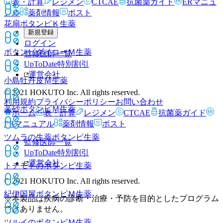
表・計算
レジメン
CTCAE
抗菌薬ガイド
ERマニュ
アル
薬剤情報
ポスト
花扇ボタンピＫ
生薬
新規登録
ログイン
ボタンピダイコーＭ
生薬
監修医師一覧
UpToDate特別割引
運営会社
小島牡丹皮Ｍ
生薬
© 2021 HOKUTO Inc. All rights reserved.
利用規約
プライバシーポリシー
お問い合わせ
高砂ボタンピＭ
生薬
ホーム
表・計算
レジメン
CTCAE
抗菌薬ガイド
ERマニュアル
薬剤情報
ポスト
ツムラの生薬ボタンピ
生薬
監修医師一覧
UpToDate特別割引
運営会社
トチモトのボタンピ
生薬
© 2021 HOKUTO Inc. All rights reserved.
紀伊国屋ボタンピＭ
生薬
※本製品は疾病の診断・治療・予防を目的としたプログラム
ではありません。
ツルイのボタンピＭ
生薬