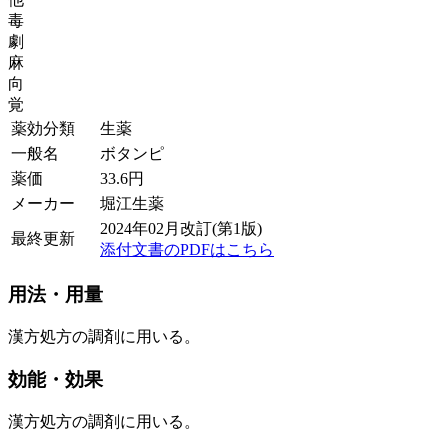
毒
劇
麻
向
覚
薬効分類
生薬
一般名
ボタンピ
薬価
33.6
円
メーカー
堀江生薬
2024年02月改訂(第1版)
最終更新
添付文書のPDFはこちら
用法・用量
漢方処方の調剤に用いる。
効能・効果
漢方処方の調剤に用いる。