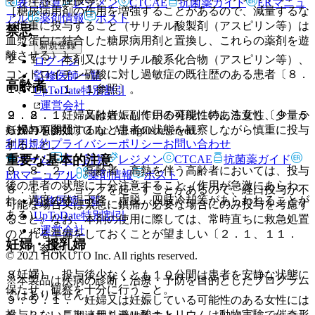
そう痒感、腫脹等。
表・計算
レジメン
CTCAE
抗菌薬ガイド
ERマニュ
［糖尿病用剤の作用を増強することがあるので、減量するな
アル
薬剤情報
ポスト
ど慎重に投与すること（サリチル酸製剤（アスピリン等）は
禁忌
血漿蛋白に結合した糖尿病用剤と置換し、これらの薬剤を遊
新規登録
離させる）］。
２．１． 本剤又はサリチル酸系化合物（アスピリン等）、
ログイン
コンドロイチン硫酸に対し過敏症の既往歴のある患者〔８．
監修医師一覧
高齢者
１、１１．１．１参照〕。
UpToDate特別割引
運営会社
９．８．１． 高齢者：副作用の発現に特に注意し、少量か
２．２． 妊婦又は妊娠している可能性のある女性〔９．５
ら投与を開始するなど患者の状態を観察しながら慎重に投与
妊婦の項参照〕。
© 2021 HOKUTO Inc. All rights reserved.
利用規約
プライバシーポリシー
お問い合わせ
すること。
重要な基本的注意
ホーム
表・計算
レジメン
CTCAE
抗菌薬ガイド
９．８．２． 高齢者：高熱を伴う高齢者においては、投与
ERマニュアル
薬剤情報
ポスト
後の患者の状態に十分注意すること（作用が急激にあらわ
８．１． ショックを起こすことがあるので、経口投与が不
れ、過度の体温下降、虚脱、四肢冷却等があらわれることが
監修医師一覧
可能な場合又は緊急に鎮痛が必要な場合にのみ投与を考慮す
ある）。
UpToDate特別割引
ること。なお、本剤の使用に際しては、常時直ちに救急処置
運営会社
のとれる準備をしておくことが望ましい〔２．１、１１．
妊婦・授乳婦
１．１参照〕。
© 2021 HOKUTO Inc. All rights reserved.
（妊婦）
８．２． 投与後少なくとも１０分間は患者を安静な状態に
※本製品は疾病の診断・治療・予防を目的としたプログラム
保たせ、観察を十分に行うこと。
ではありません。
９．５．１． 妊婦又は妊娠している可能性のある女性には
投与しないこと（サリチル酸ナトリウムは動物実験で催奇形