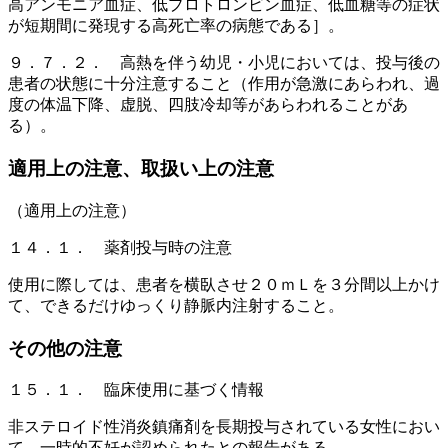
高アンモニア血症、低プロトロンビン血症、低血糖等の症状
が短期間に発現する高死亡率の病態である］。
９．７．２． 高熱を伴う幼児・小児においては、投与後の
患者の状態に十分注意すること（作用が急激にあらわれ、過
度の体温下降、虚脱、四肢冷却等があらわれることがあ
る）。
適用上の注意、取扱い上の注意
（適用上の注意）
１４．１． 薬剤投与時の注意
使用に際しては、患者を横臥させ２０ｍＬを３分間以上かけ
て、できるだけゆっくり静脈内注射すること。
その他の注意
１５．１． 臨床使用に基づく情報
非ステロイド性消炎鎮痛剤を長期投与されている女性におい
て、一時的不妊が認められたとの報告がある。