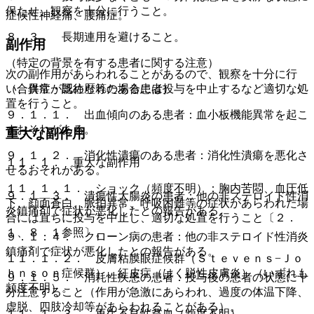
保たせ、観察を十分に行うこと。
症候性神経痛、腰痛症。
８．３． 長期連用を避けること。
副作用
（特定の背景を有する患者に関する注意）
次の副作用があらわれることがあるので、観察を十分に行
（合併症・既往歴等のある患者）
い、異常が認められた場合には投与を中止するなど適切な処
置を行うこと。
９．１．１． 出血傾向のある患者：血小板機能異常を起こ
すおそれがある。
重大な副作用
９．１．２． 消化性潰瘍のある患者：消化性潰瘍を悪化さ
１１．１． 重大な副作用
せるおそれがある。
１１．１．１． ショック（頻度不明）：胸内苦悶、血圧低
９．１．３． 潰瘍性大腸炎の患者：他の非ステロイド性消
下、顔面蒼白、脈拍異常、呼吸困難等の症状があらわれた場
炎鎮痛剤で症状が悪化したとの報告がある。
合には直ちに投与を中止し、適切な処置を行うこと〔２．
１、８．１参照〕。
９．１．４． クローン病の患者：他の非ステロイド性消炎
鎮痛剤で症状が悪化したとの報告がある。
１１．１．２． 皮膚粘膜眼症候群（Ｓｔｅｖｅｎｓ−Ｊｏ
ｈｎｓｏｎ症候群）、紅皮症（はく脱性皮膚炎）（いずれも
９．１．５． 消耗性疾患の患者：投与後の患者の状態に十
頻度不明）。
分注意すること（作用が急激にあらわれ、過度の体温下降、
虚脱、四肢冷却等があらわれることがある）。
１１．１．３． 再生不良性貧血（頻度不明）。