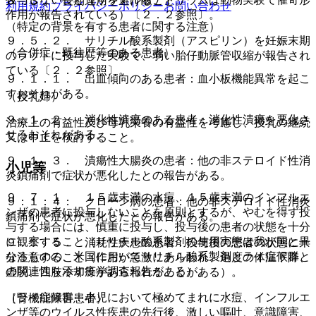
８．３． 長期連用を避けること。
利用規約
プライバシーポリシー
お問い合わせ
作用が報告されている）〔２．２参照〕。
（特定の背景を有する患者に関する注意）
９．５．２． サリチル酸系製剤（アスピリン）を妊娠末期
（合併症・既往歴等のある患者）
のラットに投与した実験で、弱い胎仔動脈管収縮が報告され
ている〔２．２参照〕。
９．１．１． 出血傾向のある患者：血小板機能異常を起こ
すおそれがある。
（授乳婦）
９．１．２． 消化性潰瘍のある患者：消化性潰瘍を悪化さ
治療上の有益性及び母乳栄養の有益性を考慮し、授乳の継続
せるおそれがある。
又は中止を検討すること。
９．１．３． 潰瘍性大腸炎の患者：他の非ステロイド性消
小児等
炎鎮痛剤で症状が悪化したとの報告がある。
９．７．１． １５歳未満の水痘、１５歳未満のインフルエ
９．１．４． クローン病の患者：他の非ステロイド性消炎
ンザの患者に投与しないことを原則とするが、やむを得ず投
鎮痛剤で症状が悪化したとの報告がある。
与する場合には、慎重に投与し、投与後の患者の状態を十分
に観察すること（サリチル酸系製剤の使用実態は我が国と異
９．１．５． 消耗性疾患の患者：投与後の患者の状態に十
なるものの、米国においてサリチル酸系製剤とライ症候群と
分注意すること（作用が急激にあらわれ、過度の体温下降、
の関連性を示す疫学調査報告がある）。
虚脱、四肢冷却等があらわれることがある）。
［ライ症候群：小児において極めてまれに水痘、インフルエ
（腎機能障害患者）
ンザ等のウイルス性疾患の先行後、激しい嘔吐、意識障害、