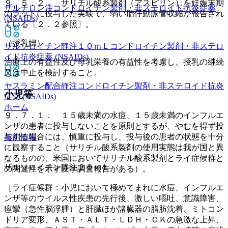
９．５．２． サリチル酸系製剤（アスピリン）を妊娠末期
ザルチロン注
コンドロイチン製剤・非ステロイド抗炎症薬
のラットに投与した実験で、弱い胎仔動脈管収縮が報告され
(NSAIDs)
ている〔２．２参照〕。
（授乳婦）
ザルソロイチン静注１０ｍＬ
コンドロイチン製剤・非ステロ
イド抗炎症薬 (NSAIDs)
治療上の有益性及び母乳栄養の有益性を考慮し、授乳の継続
又は中止を検討すること。
ヤスラミン配合静注
コンドロイチン製剤・非ステロイド抗炎
小児等
症薬 (NSAIDs)
ホーム
９．７．１． １５歳未満の水痘、１５歳未満のインフルエ
ンザの患者に投与しないことを原則とするが、やむを得ず投
与する場合には、慎重に投与し、投与後の患者の状態を十分
薬剤情報
に観察すること（サリチル酸系製剤の使用実態は我が国と異
なるものの、米国においてサリチル酸系製剤とライ症候群と
ザルソロイチン静注２０ｍＬ
の関連性を示す疫学調査報告がある）。
［ライ症候群：小児において極めてまれに水痘、インフルエ
ンザ等のウイルス性疾患の先行後、激しい嘔吐、意識障害、
痙攣（急性脳浮腫）と肝臓ほか諸臓器の脂肪沈着、ミトコン
ドリア変形、ＡＳＴ・ＡＬＴ・ＬＤＨ・ＣＫの急激な上昇、