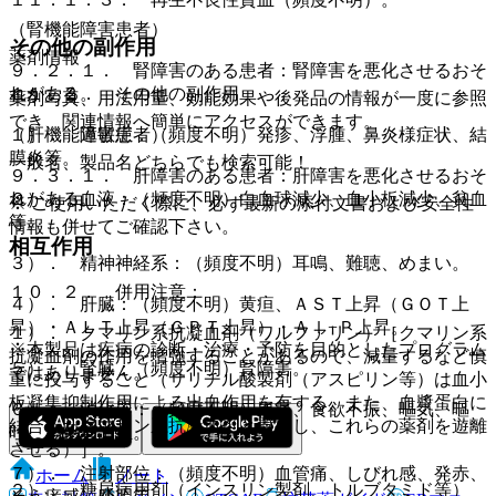
（腎機能障害患者）
その他の副作用
薬剤情報
９．２．１． 腎障害のある患者：腎障害を悪化させるおそ
れがある。
１１．２． その他の副作用
薬剤写真、用法用量、効能効果や後発品の情報が一度に参照
でき、関連情報へ簡単にアクセスができます。
（肝機能障害患者）
１）． 過敏症：（頻度不明）発疹、浮腫、鼻炎様症状、結
膜炎等。
一般名、製品名どちらでも検索可能！
９．３．１． 肝障害のある患者：肝障害を悪化させるおそ
れがある。
２）． 血液：（頻度不明）白血球減少、血小板減少、貧血
※ ご使用いただく際に、必ず最新の添付文書および安全性
等。
情報も併せてご確認下さい。
相互作用
３）． 精神神経系：（頻度不明）耳鳴、難聴、めまい。
１０．２． 併用注意：
４）． 肝臓：（頻度不明）黄疸、ＡＳＴ上昇（ＧＯＴ上
昇）・ＡＬＴ上昇（ＧＰＴ上昇）・Ａｌ−Ｐ上昇。
１）． クマリン系抗凝血剤（ワルファリン）［クマリン系
※本製品は疾病の診断・治療・予防を目的としたプログラム
抗凝血剤の作用を増強することがあるので、減量するなど慎
５）． 腎臓：（頻度不明）腎障害。
ではありません。
重に投与すること（サリチル酸製剤（アスピリン等）は血小
板凝集抑制作用による出血作用を有する、また、血漿蛋白に
６）． 消化器：（頻度不明）胃痛、食欲不振、嘔気、嘔
結合したクマリン系抗凝血剤と置換し、これらの薬剤を遊離
吐、消化管出血。
させる）］。
７）． 注射部位：（頻度不明）血管痛、しびれ感、発赤、
ホーム
ノート
２）． 糖尿病用剤（インスリン製剤、トルブタミド等）