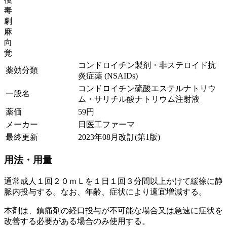
毒
劇
麻
向
覚
コンドロイチン製剤・非ステロイド抗
薬効分類
炎症薬 (NSAIDs)
コンドロイチン硫酸エステルナトリウ
一般名
ム・サリチル酸ナトリウム注射液
薬価
59
円
メーカー
日医工ファーマ
最終更新
2023年08月改訂(第1版)
用法・用量
通常成人１回２０ｍＬを１日１回３分間以上かけて緩徐に静
脈内投与する。なお、年齢、症状により適宜増減する。
本剤は、鎮痛剤の経口投与が不可能な場合又は急速に症状を
改善する必要がある場合のみ使用する。