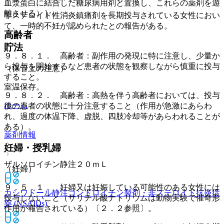
血漿蛋白に結合した糖尿病用剤と置換し、これらの薬剤を遊
離させる）］。
非ステロイド性消炎鎮痛剤を長期投与されている女性におい
て、一時的不妊が認められたとの報告がある。
高齢者
貯法
９．８．１． 高齢者：副作用の発現に特に注意し、少量か
ら投与を開始するなど患者の状態を観察しながら慎重に投与
（保管上の注意）
すること。
室温保存。
９．８．２． 高齢者：高熱を伴う高齢者においては、投与
ホーム
後の患者の状態に十分注意すること（作用が急激にあらわ
れ、過度の体温下降、虚脱、四肢冷却等があらわれることが
ある）。
薬剤情報
妊婦・授乳婦
ザルソロイチン静注２０ｍＬ
（妊婦）
９．５．１． 妊婦又は妊娠している可能性のある女性には
カシワドール静注
コンドロイチン製剤・非ステロイド抗炎症
投与しないこと（サリチル酸ナトリウムは動物実験で催奇形
薬 (NSAIDs)
作用が報告されている）〔２．２参照〕。