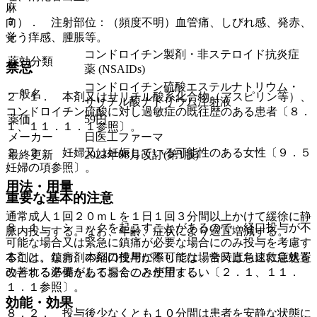
麻
向
７）． 注射部位：（頻度不明）血管痛、しびれ感、発赤、
覚
そう痒感、腫脹等。
コンドロイチン製剤・非ステロイド抗炎症
薬効分類
禁忌
薬 (NSAIDs)
コンドロイチン硫酸エステルナトリウム・
一般名
２．１． 本剤又はサリチル酸系化合物（アスピリン等）、
サリチル酸ナトリウム注射液
コンドロイチン硫酸に対し過敏症の既往歴のある患者〔８．
薬価
59
円
１、１１．１．１参照〕。
メーカー
日医工ファーマ
２．２． 妊婦又は妊娠している可能性のある女性〔９．５
最終更新
2023年08月改訂(第1版)
妊婦の項参照〕。
用法・用量
重要な基本的注意
通常成人１回２０ｍＬを１日１回３分間以上かけて緩徐に静
８．１． ショックを起こすことがあるので、経口投与が不
脈内投与する。なお、年齢、症状により適宜増減する。
可能な場合又は緊急に鎮痛が必要な場合にのみ投与を考慮す
ること。なお、本剤の使用に際しては、常時直ちに救急処置
本剤は、鎮痛剤の経口投与が不可能な場合又は急速に症状を
のとれる準備をしておくことが望ましい〔２．１、１１．
改善する必要がある場合のみ使用する。
１．１参照〕。
効能・効果
８．２． 投与後少なくとも１０分間は患者を安静な状態に