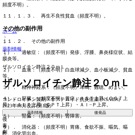
頻度不明）。
１１．１．３． 再生不良性貧血（頻度不明）。
その他の副作用
ホーム
１１．２． その他の副作用
薬剤情報
１）． 過敏症：（頻度不明）発疹、浮腫、鼻炎様症状、結
膜炎等。
ザルソロイチン静注２０ｍＬ
２）． 血液：（頻度不明）白血球減少、血小板減少、貧血
等。
ザルソロイチン静注２０ｍＬ
３）． 精神神経系：（頻度不明）耳鳴、難聴、めまい。
４）． 肝臓：（頻度不明）黄疸、ＡＳＴ上昇（ＧＯＴ上
コンドロイチン製剤・非ステロイド抗炎症薬 (NSAIDs)
昇）・ＡＬＴ上昇（ＧＰＴ上昇）・Ａｌ−Ｐ上昇。
2023年08月改訂(第1版)
薬剤情報
後発品
５）． 腎臓：（頻度不明）腎障害。
後
毒
６）． 消化器：（頻度不明）胃痛、食欲不振、嘔気、嘔
劇
吐、消化管出血。