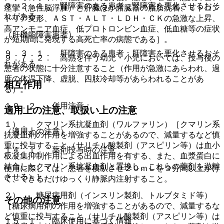
９．２．１． 腎障害のある患者：腎障害を悪化させるおそ
痙攣（急性脳浮腫）と肝臓ほか諸臓器の脂肪沈着、ミトコン
れがある。
ドリア変形、ＡＳＴ・ＡＬＴ・ＬＤＨ・ＣＫの急激な上昇、
高アンモニア血症、低プロトロンビン血症、低血糖等の症状
（肝機能障害患者）
が短期間に発現する高死亡率の病態である］。
９．３．１． 肝障害のある患者：肝障害を悪化させるおそ
９．７．２． 高熱を伴う幼児・小児においては、投与後の
れがある。
患者の状態に十分注意すること（作用が急激にあらわれ、過
度の体温下降、虚脱、四肢冷却等があらわれることがあ
相互作用
る）。
１０．２． 併用注意：
適用上の注意、取扱い上の注意
１）． クマリン系抗凝血剤（ワルファリン）［クマリン系
（適用上の注意）
抗凝血剤の作用を増強することがあるので、減量するなど慎
重に投与すること（サリチル酸製剤（アスピリン等）は血小
１４．１． 薬剤投与時の注意
板凝集抑制作用による出血作用を有する、また、血漿蛋白に
結合したクマリン系抗凝血剤と置換し、これらの薬剤を遊離
使用に際しては、患者を横臥させ２０ｍＬを３分間以上かけ
させる）］。
て、できるだけゆっくり静脈内注射すること。
２）． 糖尿病用剤（インスリン製剤、トルブタミド等）
その他の注意
［糖尿病用剤の作用を増強することがあるので、減量するな
ど慎重に投与すること（サリチル酸製剤（アスピリン等）は
１５．１． 臨床使用に基づく情報