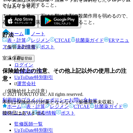
としてから使用すること。
ではありません。
１４．１．８． 石けん類は本剤の殺菌作用を弱めるので、
石けん分を洗い落としてから使用すること。
ホーム
ノート
貯法
表・計算
レジメン
CTCAE
抗菌薬ガイド
ERマニュ
アル
薬剤情報
ポスト
（保管上の注意）
室温保存。
新規登録
ログイン
保険給付上の注意、その他上記以外の使用上の注
監修医師一覧
UpToDate特別割引
意
運営会社
（保険給付上の注意）
© 2021 HOKUTO Inc. All rights reserved.
利用規約
プライバシーポリシー
お問い合わせ
本剤は保険給付の対象とならない（薬価基準未収載）。
ホーム
表・計算
レジメン
CTCAE
抗菌薬ガイド
ERマニュアル
薬剤情報
ポスト
後発品はありません
監修医師一覧
UpToDate特別割引