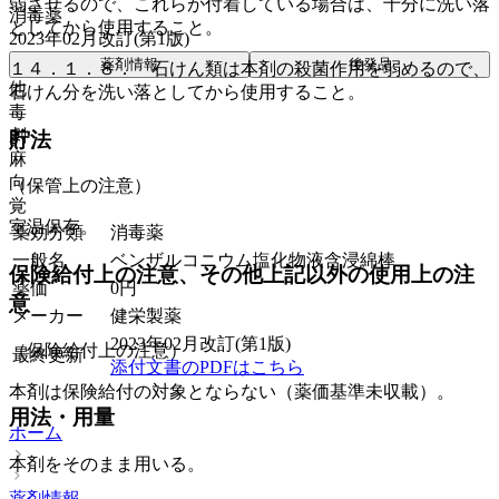
弱させるので、これらが付着している場合は、十分に洗い落
消毒薬
としてから使用すること。
2023年02月改訂(第1版)
薬剤情報
後発品
１４．１．８． 石けん類は本剤の殺菌作用を弱めるので、
他
石けん分を洗い落としてから使用すること。
毒
劇
貯法
麻
向
（保管上の注意）
覚
室温保存。
薬効分類
消毒薬
一般名
ベンザルコニウム塩化物液含浸綿棒
保険給付上の注意、その他上記以外の使用上の注
薬価
0
円
意
メーカー
健栄製薬
2023年02月改訂(第1版)
（保険給付上の注意）
最終更新
添付文書のPDFはこちら
本剤は保険給付の対象とならない（薬価基準未収載）。
用法・用量
ホーム
本剤をそのまま用いる。
薬剤情報