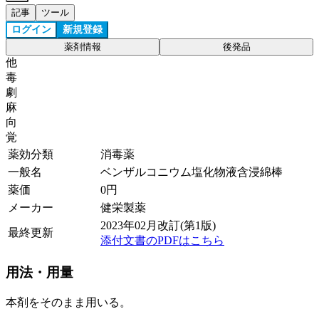
記事
ツール
ログイン
新規登録
薬剤情報
後発品
他
毒
劇
麻
向
覚
薬効分類
消毒薬
一般名
ベンザルコニウム塩化物液含浸綿棒
薬価
0
円
メーカー
健栄製薬
2023年02月改訂(第1版)
最終更新
添付文書のPDFはこちら
用法・用量
本剤をそのまま用いる。