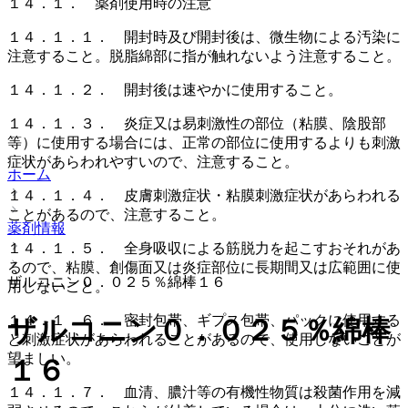
１４．１． 薬剤使用時の注意
１４．１．１． 開封時及び開封後は、微生物による汚染に
注意すること。脱脂綿部に指が触れないよう注意すること。
１４．１．２． 開封後は速やかに使用すること。
１４．１．３． 炎症又は易刺激性の部位（粘膜、陰股部
等）に使用する場合には、正常の部位に使用するよりも刺激
症状があらわれやすいので、注意すること。
ホーム
１４．１．４． 皮膚刺激症状・粘膜刺激症状があらわれる
ことがあるので、注意すること。
薬剤情報
１４．１．５． 全身吸収による筋脱力を起こすおそれがあ
るので、粘膜、創傷面又は炎症部位に長期間又は広範囲に使
ザルコニン０．０２５％綿棒１６
用しないこと。
１４．１．６． 密封包帯、ギプス包帯、パックに使用する
ザルコニン０．０２５％綿棒
と刺激症状があらわれることがあるので、使用しないことが
望ましい。
１６
１４．１．７． 血清、膿汁等の有機性物質は殺菌作用を減