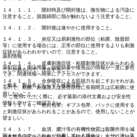
１４．１．１． 開封時及び開封後は、微生物による汚染に
注意すること。脱脂綿部に指が触れないよう注意すること。
１４．１．２． 開封後は速やかに使用すること。
１４．１．３． 炎症又は易刺激性の部位（粘膜、陰股部
等）に使用する場合には、正常の部位に使用するよりも刺激
症状があらわれやすいので、注意すること。
薬剤情報
１４．１．４． 皮膚刺激症状・粘膜刺激症状があらわれる
薬剤写真、用法用量、効能効果や後発品の情報が一度に参照
ことがあるので、注意すること。
でき、関連情報へ簡単にアクセスができます。
１４．１．５． 全身吸収による筋脱力を起こすおそれがあ
一般名、製品名どちらでも検索可能！
るので、粘膜、創傷面又は炎症部位に長期間又は広範囲に使
用しないこと。
※ ご使用いただく際に、必ず最新の添付文書および安全性
情報も併せてご確認下さい。
１４．１．６． 密封包帯、ギプス包帯、パックに使用する
と刺激症状があらわれることがあるので、使用しないことが
望ましい。
１４．１．７． 血清、膿汁等の有機性物質は殺菌作用を減
弱させるので、これらが付着している場合は、十分に洗い落
※本製品は疾病の診断・治療・予防を目的としたプログラム