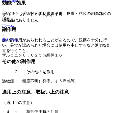
効能・効果
手術部位（手術野）の粘膜の消毒、皮膚・粘膜の創傷部位の
ザルコニン０．０２５％綿棒１６
消毒。
後発品はありません
ホーム
副作用
次の副作用があらわれることがあるので、観察を十分に行
薬剤情報
い、異常が認められた場合には使用を中止するなど適切な処
置を行うこと。
ザルコニン０．０２５％綿棒１６
その他の副作用
１１．２． その他の副作用
過敏症：（頻度不明）発疹、そう痒感等。
適用上の注意、取扱い上の注意
（適用上の注意）
１４．１． 薬剤使用時の注意