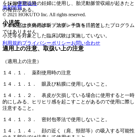
を妊娠中期以降の妊婦に使用し、胎児動脈管収縮が起きたと
運営会社
薬剤情報
の報告がある。
© 2021 HOKUTO Inc. All rights reserved.
小児等
フェルビナク外用ポンプスプレー３％「三笠」
※本製品は疾病の診断・治療・予防を目的としたプログラム
ではありません。
小児等を対象とした臨床試験は実施していない。
利用規約
プライバシーポリシー
お問い合わせ
適用上の注意、取扱い上の注意
（適用上の注意）
１４．１． 薬剤使用時の注意
１４．１．１． 眼及び粘膜に使用しないこと。
１４．１．２． 表皮が欠損している場合に使用すると一時
的にしみる、ヒリヒリ感を起こすことがあるので使用に際し
注意すること。
１４．１．３． 密封包帯法で使用しないこと。
１４．１．４． 顔の近く（肩、頸部等）の吸入する可能性