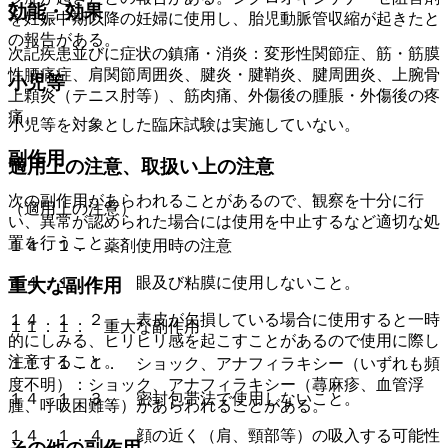
効能・効果
を妊娠中期以降の妊婦に使用し、胎児動脈管収縮が起きたと
の報告がある。
次記疾患並びに症状の鎮痛・消炎：変形性関節症、筋・筋膜
性腰痛症、肩関節周囲炎、腱炎・腱鞘炎、腱周囲炎、上腕骨
小児等
上顆炎（テニス肘等）、筋肉痛、外傷後の腫脹・外傷後の疼
痛。
小児等を対象とした臨床試験は実施していない。
副作用
適用上の注意、取扱い上の注意
次の副作用があらわれることがあるので、観察を十分に行
（適用上の注意）
い、異常が認められた場合には使用を中止するなど適切な処
置を行うこと。
１４．１． 薬剤使用時の注意
１４．１．１． 眼及び粘膜に使用しないこと。
重大な副作用
１４．１．２． 表皮が欠損している場合に使用すると一時
１１．１． 重大な副作用
的にしみる、ヒリヒリ感を起こすことがあるので使用に際し
注意すること。
１１．１．１． ショック、アナフィラキシー（いずれも頻
度不明）：ショック、アナフィラキシー（蕁麻疹、血管浮
１４．１．３． 密封包帯法で使用しないこと。
腫、呼吸困難等）があらわれることがある。
１４．１．４． 顔の近く（肩、頸部等）の吸入する可能性