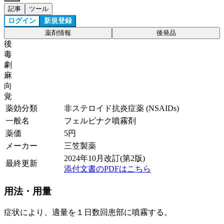
記事
ツール
ログイン
新規登録
薬剤情報
後発品
後
毒
劇
麻
向
覚
薬効分類
非ステロイド抗炎症薬 (NSAIDs)
一般名
フェルビナク噴霧剤
薬価
5
円
メーカー
三笠製薬
2024年10月改訂(第2版)
最終更新
添付文書のPDFはこちら
用法・用量
症状により、適量を１日数回患部に噴霧する。