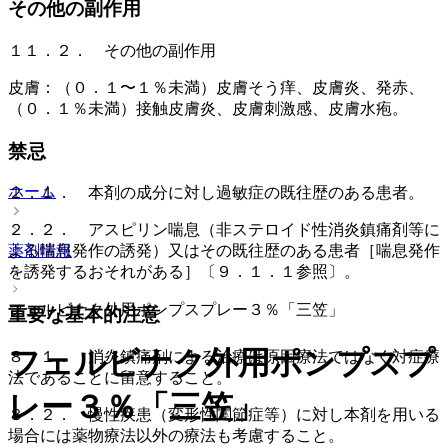
その他の副作用
１１．２． その他の副作用
皮膚：（０．１〜１％未満）皮膚そう痒、皮膚炎、発赤、
（０．１％未満）接触皮膚炎、皮膚刺激感、皮膚水疱。
禁忌
ホーム
２．１． 本剤の成分に対し過敏症の既往歴のある患者。
２．２． アスピリン喘息（非ステロイド性消炎鎮痛剤等に
薬剤情報
よる喘息発作の誘発）又はその既往歴のある患者［喘息発作
を誘発するおそれがある］〔９．１．１参照〕。
フェルビナク外用ポンプスプレー３％「三笠」
重要な基本的注意
フェルビナク外用ポンプスプ
８．１． 消炎鎮痛剤による治療は原因療法ではなく対症療
法であることに留意すること。
レー３％「三笠」
８．２． 慢性疾患（変形性関節症等）に対し本剤を用いる
場合には薬物療法以外の療法も考慮すること。