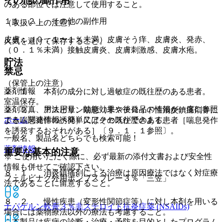
その他の副作用
のある部位では注意して使用すること。
１１．２． その他の副作用
（取扱い上の注意）
皮膚：（０．１〜１％未満）皮膚そう痒、皮膚炎、発赤、
火気を避けて保存すること。
（０．１％未満）接触皮膚炎、皮膚刺激感、皮膚水疱。
貯法
禁忌
（保管上の注意）
薬剤情報
２．１． 本剤の成分に対し過敏症の既往歴のある患者。
室温保存。
薬剤写真、用法用量、効能効果や後発品の情報が一度に参照
２．２． アスピリン喘息（非ステロイド性消炎鎮痛剤等に
ホーム
でき、関連情報へ簡単にアクセスができます。
よる喘息発作の誘発）又はその既往歴のある患者［喘息発作
を誘発するおそれがある］〔９．１．１参照〕。
一般名、製品名どちらでも検索可能！
薬剤情報
重要な基本的注意
※ ご使用いただく際に、必ず最新の添付文書および安全性
情報も併せてご確認下さい。
８．１． 消炎鎮痛剤による治療は原因療法ではなく対症療
フェルビナク外用ポンプスプレー３％「三笠」
法であることに留意すること。
８．２． 慢性疾患（変形性関節症等）に対し本剤を用いる
ナパゲルン軟膏３％
非ステロイド抗炎症薬 (NSAIDs)
場合には薬物療法以外の療法も考慮すること。
※本製品は疾病の診断・治療・予防を目的としたプログラム