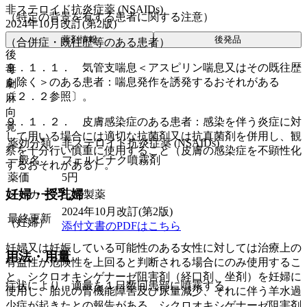
非ステロイド抗炎症薬 (NSAIDs)
（特定の背景を有する患者に関する注意）
2024年10月改訂(第2版)
薬剤情報
後発品
（合併症・既往歴等のある患者）
後
９．１．１． 気管支喘息＜アスピリン喘息又はその既往歴
毒
を除く＞のある患者：喘息発作を誘発するおそれがある
劇
〔２．２参照〕。
麻
向
９．１．２． 皮膚感染症のある患者：感染を伴う炎症に対
覚
して用いる場合には適切な抗菌剤又は抗真菌剤を併用し、観
薬効分類
非ステロイド抗炎症薬 (NSAIDs)
察を十分行い慎重に使用すること（皮膚の感染症を不顕性化
一般名
フェルビナク噴霧剤
するおそれがある）。
薬価
5
円
妊婦・授乳婦
メーカー
三笠製薬
2024年10月改訂(第2版)
最終更新
（妊婦）
添付文書のPDFはこちら
妊婦又は妊娠している可能性のある女性に対しては治療上の
用法・用量
有益性が危険性を上回ると判断される場合にのみ使用するこ
と。シクロオキシゲナーゼ阻害剤（経口剤、坐剤）を妊婦に
症状により、適量を１日数回患部に噴霧する。
使用し、胎児の腎機能障害及び尿量減少、それに伴う羊水過
少症が起きたとの報告がある。シクロオキシゲナーゼ阻害剤