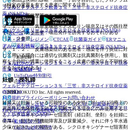
（特定の背景を有する患者に関する注意）
ではありません。
フェルビナクスチック軟膏３％「三笠」
非ステロイド抗炎症
薬 (NSAIDs)
（合併症・既往歴等のある患者）
９．１．１． 気管支喘息＜アスピリン喘息又はその既往歴
ナパゲルンクリーム３％
非ステロイド抗炎症薬 (NSAIDs)
を除く＞のある患者：喘息発作を誘発するおそれがある
ホーム
ノート
〔２．２参照〕。
表・計算
レジメン
CTCAE
抗菌薬ガイド
ERマニュ
アル
薬剤情報
ポスト
ナパゲルンローション３％
非ステロイド抗炎症薬 (NSAIDs)
９．１．２． 皮膚感染症のある患者：感染を伴う炎症に対
して用いる場合には適切な抗菌剤又は抗真菌剤を併用し、観
新規登録
察を十分行い慎重に使用すること（皮膚の感染症を不顕性化
フェルビナクローション３％「ラクール」
非ステロイド抗炎
ログイン
するおそれがある）。
症薬 (NSAIDs)
監修医師一覧
UpToDate特別割引
妊婦・授乳婦
運営会社
フェルビナクローション３％「三笠」
非ステロイド抗炎症薬
(NSAIDs)
（妊婦）
© 2021 HOKUTO Inc. All rights reserved.
利用規約
プライバシーポリシー
お問い合わせ
妊婦又は妊娠している可能性のある女性に対しては治療上の
ホーム
表・計算
レジメン
CTCAE
抗菌薬ガイド
フェルビナク外用ポンプスプレー３％「ラクール」
非ステロ
有益性が危険性を上回ると判断される場合にのみ使用するこ
ERマニュアル
薬剤情報
ポスト
イド抗炎症薬 (NSAIDs)
と。シクロオキシゲナーゼ阻害剤（経口剤、坐剤）を妊婦に
ホーム
使用し、胎児の腎機能障害及び尿量減少、それに伴う羊水過
監修医師一覧
少症が起きたとの報告がある。シクロオキシゲナーゼ阻害剤
UpToDate特別割引