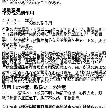
害、黄疸があらわれることがある。
過量投与
その他の副作用
１３．１． 症状
１１．２． その他の副作用
本剤の大量服用（トラピジルとして１５ｇ）で、重症ショッ
１）． 過敏症：（頻度不明）発疹・発赤、そう痒感等。
ク（昏睡状態、頻回の嘔吐、全身痙攣、血圧低下、呼吸困
難、四肢冷感等）があらわれたとの報告がある。
２）． 肝臓：（頻度不明）ＡＳＴ上昇・ＡＬＴ上昇、総ビ
薬剤情報
リルビン上昇等。
１３．２． 処置
薬剤写真、用法用量、効能効果や後発品の情報が一度に参照
３）． 消化器：（１％以上）嘔気、食欲不振、（１％未
過量投与時、直ちに胃腸洗浄、直ちに強制利尿等の医薬品中
でき、関連情報へ簡単にアクセスができます。
満）胃重感、胃部不快感、便秘、（頻度不明）胃部膨満感、
毒に対する一般処置を行った後、吸着型血液浄化法（ＤＨ
嘔吐、腹痛、下痢、口渇、口内炎等。
Ｐ）と血液透析を併用して行ったところ、臨床所見の急速な
一般名、製品名どちらでも検索可能！
改善が認められたとの報告がある（また、本剤では、循環虚
４）． 精神神経系：（１％未満）頭痛、めまい、頭部不快
※ ご使用いただく際に、必ず最新の添付文書および安全性
脱に対する処置が重要と考えられている）。
感、（頻度不明）眠気、しびれ感、不眠、筋肉痛・関節痛
情報も併せてご確認下さい。
等。
適用上の注意、取扱い上の注意
５）． 循環器：（頻度不明）胸部圧迫感、心悸亢進、頻
（適用上の注意）
脈、徐脈、血圧低下、胸部不快感、不整脈等。
１４．１． 薬剤交付時の注意
６）． 血液：（頻度不明）白血球減少、赤血球減少、血小
※本製品は疾病の診断・治療・予防を目的としたプログラム