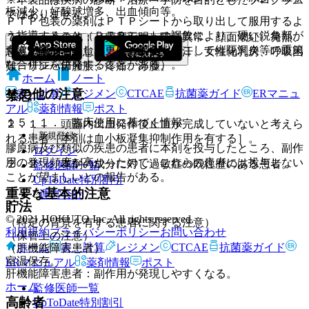
板減少、好酸球増多、出血傾向等。
ではありません。
ＰＴＰ包装の薬剤はＰＴＰシートから取り出して服用するよ
う指導すること（ＰＴＰシートの誤飲により、硬い鋭角部が
７）． その他：（頻度不明）味覚異常、顔面潮紅、発熱、
食道粘膜へ刺入し、更には穿孔をおこして縦隔洞炎等の重篤
悪寒・戦慄、倦怠感、気分不良、発汗、女性化乳房、呼吸困
な合併症を併発することがある）。
難、リンパ節腫脹、疼痛、浮腫。
ホーム
ノート
その他の注意
表・計算
レジメン
CTCAE
抗菌薬ガイド
ERマニュ
禁忌
アル
薬剤情報
ポスト
１５．１． 臨床使用に基づく情報
２．１． 頭蓋内出血発作後止血が完成していないと考えら
新規登録
れる患者［本剤は血小板凝集抑制作用を有する］。
膠原病及び類似の疾患の患者に本剤を投与したところ、副作
ログイン
用の発現頻度が高かったので、これらの患者には投与しない
２．２． 本剤の成分に対し過敏症の既往歴のある患者。
監修医師一覧
ことが望ましいとの報告がある。
UpToDate特別割引
重要な基本的注意
運営会社
貯法
© 2021 HOKUTO Inc. All rights reserved.
（特定の背景を有する患者に関する注意）
利用規約
プライバシーポリシー
お問い合わせ
（保管上の注意）
ホーム
表・計算
レジメン
CTCAE
抗菌薬ガイド
（肝機能障害患者）
室温保存。
ERマニュアル
薬剤情報
ポスト
肝機能障害患者：副作用が発現しやすくなる。
ホーム
監修医師一覧
高齢者
UpToDate特別割引