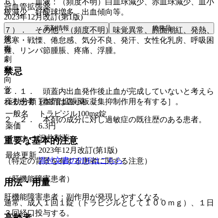
６）． 血液：（頻度不明）白血球減少、赤血球減少、血小
冠血管拡張薬
板減少、好酸球増多、出血傾向等。
2023年12月改訂(第1版)
薬剤情報
後発品
７）． その他：（頻度不明）味覚異常、顔面潮紅、発熱、
後
悪寒・戦慄、倦怠感、気分不良、発汗、女性化乳房、呼吸困
毒
難、リンパ節腫脹、疼痛、浮腫。
劇
麻
禁忌
向
覚
２．１． 頭蓋内出血発作後止血が完成していないと考えら
薬効分類
冠血管拡張薬
れる患者［本剤は血小板凝集抑制作用を有する］。
一般名
トラピジル100mg錠
２．２． 本剤の成分に対し過敏症の既往歴のある患者。
薬価
6.3
円
メーカー
沢井製薬
重要な基本的注意
2023年12月改訂(第1版)
最終更新
添付文書のPDFはこちら
（特定の背景を有する患者に関する注意）
（肝機能障害患者）
用法・用量
肝機能障害患者：副作用が発現しやすくなる。
通常、成人１回１錠（トラピジルとして１００ｍｇ）、１日
３回経口投与する。
高齢者