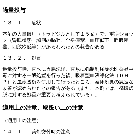
過量投与
１３．１． 症状
本剤の大量服用（トラピジルとして１５ｇ）で、重症ショッ
ク（昏睡状態、頻回の嘔吐、全身痙攣、血圧低下、呼吸困
難、四肢冷感等）があらわれたとの報告がある。
１３．２． 処置
過量投与時、直ちに胃腸洗浄、直ちに強制利尿等の医薬品中
毒に対する一般処置を行った後、吸着型血液浄化法（ＤＨ
Ｐ）と血液透析を併用して行ったところ、臨床所見の急速な
改善が認められたとの報告がある（また、本剤では、循環虚
脱に対する処置が重要と考えられている）。
適用上の注意、取扱い上の注意
（適用上の注意）
１４．１． 薬剤交付時の注意