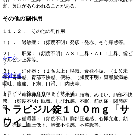
害、黄疸があらわれることがある。
その他の副作用
１１．２． その他の副作用
１）． 過敏症：（頻度不明）発疹・発赤、そう痒感等。
２）． 肝臓：（頻度不明）ＡＳＴ上昇・ＡＬＴ上昇、総ビ
ホーム
リルビン上昇等。
３）． 消化器：（１％以上）嘔気、食欲不振、（１％未
薬剤情報
満）胃重感、胃部不快感、便秘、（頻度不明）胃部膨満感、
嘔吐、腹痛、下痢、口渇、口内炎等。
トラピジル錠１００ｍｇ「サワイ」
４）． 精神神経系：（１％未満）頭痛、めまい、頭部不快
感、（頻度不明）眠気、しびれ感、不眠、筋肉痛・関節痛
トラピジル錠１００ｍｇ「サ
等。
５）． 循環器：（頻度不明）胸部圧迫感、心悸亢進、頻
ワイ」
脈、徐脈、血圧低下、胸部不快感、不整脈等。