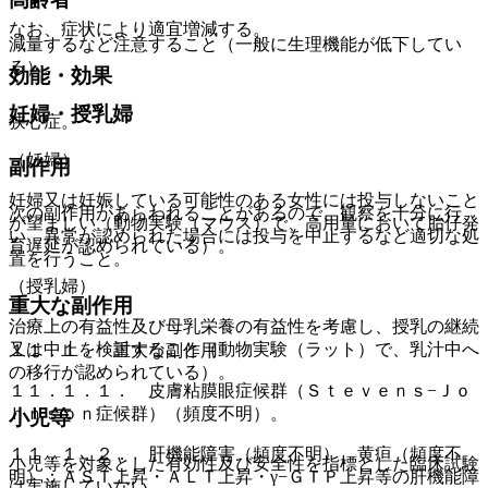
なお、症状により適宜増減する。
減量するなど注意すること（一般に生理機能が低下してい
る）。
効能・効果
妊婦・授乳婦
狭心症。
（妊婦）
副作用
妊婦又は妊娠している可能性のある女性には投与しないこと
次の副作用があらわれることがあるので、観察を十分に行
が望ましい（動物実験（マウス）で、高用量において胎仔発
い、異常が認められた場合には投与を中止するなど適切な処
育遅延が認められている）。
置を行うこと。
（授乳婦）
重大な副作用
治療上の有益性及び母乳栄養の有益性を考慮し、授乳の継続
又は中止を検討すること（動物実験（ラット）で、乳汁中へ
１１．１． 重大な副作用
の移行が認められている）。
１１．１．１． 皮膚粘膜眼症候群（Ｓｔｅｖｅｎｓ−Ｊｏ
ｈｎｓｏｎ症候群）（頻度不明）。
小児等
１１．１．２． 肝機能障害（頻度不明）、黄疸（頻度不
小児等を対象とした有効性及び安全性を指標とした臨床試験
明）：ＡＳＴ上昇・ＡＬＴ上昇・γ−ＧＴＰ上昇等の肝機能障
は実施していない。