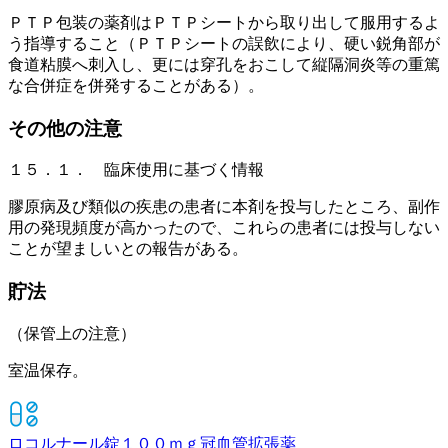
ＰＴＰ包装の薬剤はＰＴＰシートから取り出して服用するよ
う指導すること（ＰＴＰシートの誤飲により、硬い鋭角部が
食道粘膜へ刺入し、更には穿孔をおこして縦隔洞炎等の重篤
な合併症を併発することがある）。
その他の注意
１５．１． 臨床使用に基づく情報
膠原病及び類似の疾患の患者に本剤を投与したところ、副作
用の発現頻度が高かったので、これらの患者には投与しない
ことが望ましいとの報告がある。
貯法
（保管上の注意）
室温保存。
ロコルナール錠１００ｍｇ
冠血管拡張薬