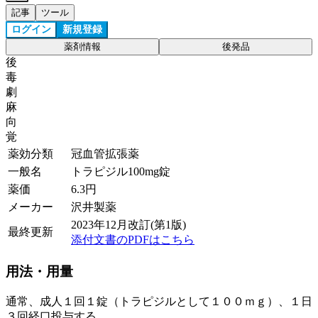
記事
ツール
ログイン
新規登録
薬剤情報
後発品
後
毒
劇
麻
向
覚
薬効分類
冠血管拡張薬
一般名
トラピジル100mg錠
薬価
6.3
円
メーカー
沢井製薬
2023年12月改訂(第1版)
最終更新
添付文書のPDFはこちら
用法・用量
通常、成人１回１錠（トラピジルとして１００ｍｇ）、１日
３回経口投与する。