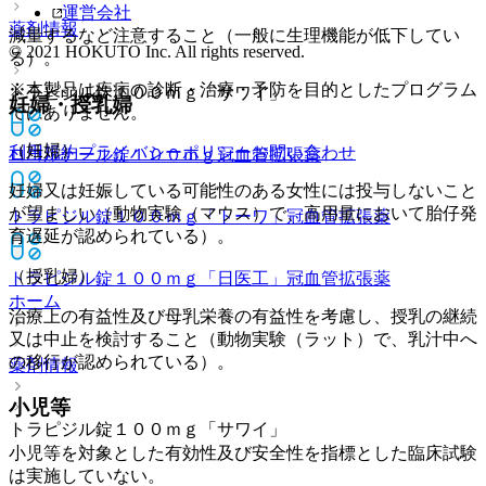
運営会社
薬剤情報
減量するなど注意すること（一般に生理機能が低下してい
© 2021 HOKUTO Inc. All rights reserved.
る）。
※本製品は疾病の診断・治療・予防を目的としたプログラム
トラピジル錠１００ｍｇ「サワイ」
妊婦・授乳婦
ではありません。
（妊婦）
利用規約
プライバシーポリシー
お問い合わせ
ロコルナール錠１００ｍｇ
冠血管拡張薬
妊婦又は妊娠している可能性のある女性には投与しないこと
が望ましい（動物実験（マウス）で、高用量において胎仔発
トラピジル錠１００ｍｇ「トーワ」
冠血管拡張薬
育遅延が認められている）。
（授乳婦）
トラピジル錠１００ｍｇ「日医工」
冠血管拡張薬
ホーム
治療上の有益性及び母乳栄養の有益性を考慮し、授乳の継続
又は中止を検討すること（動物実験（ラット）で、乳汁中へ
の移行が認められている）。
薬剤情報
小児等
トラピジル錠１００ｍｇ「サワイ」
小児等を対象とした有効性及び安全性を指標とした臨床試験
は実施していない。