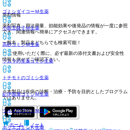
ゴミシダイコーＭ
生薬
薬剤情報
薬剤写真、用法用量、効能効果や後発品の情報が一度に参照
小島五味子Ｍ
生薬
でき、関連情報へ簡単にアクセスができます。
一般名、製品名どちらでも検索可能！
高砂ゴミシＭ
生薬
※ ご使用いただく際に、必ず最新の添付文書および安全性
情報も併せてご確認下さい。
ツムラの生薬ゴミシ
生薬
トチモトのゴミシ
生薬
※本製品は疾病の診断・治療・予防を目的としたプログラム
紀伊国屋ゴミシＭ
生薬
ではありません。
ツルイのゴミシＭ
生薬
ホーム
ノート
ホリエゴミシＫ
生薬