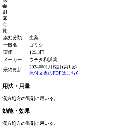
毒
劇
麻
向
覚
薬効分類
生薬
一般名
ゴミシ
薬価
125.3
円
メーカー
ウチダ和漢薬
2024年01月改訂(第1版)
最終更新
添付文書のPDFはこちら
用法・用量
漢方処方の調剤に用いる。
効能・効果
漢方処方の調剤に用いる。