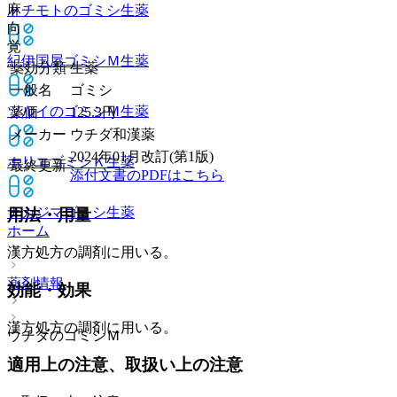
麻
トチモトのゴミシ
生薬
向
覚
紀伊国屋ゴミシＭ
生薬
薬効分類
生薬
一般名
ゴミシ
ツルイのゴミシＭ
生薬
薬価
125.3
円
メーカー
ウチダ和漢薬
2024年01月改訂(第1版)
ホリエゴミシＫ
生薬
最終更新
添付文書のPDFはこちら
ナカジマゴミシ
生薬
用法・用量
ホーム
漢方処方の調剤に用いる。
薬剤情報
効能・効果
漢方処方の調剤に用いる。
ウチダのゴミシＭ
適用上の注意、取扱い上の注意