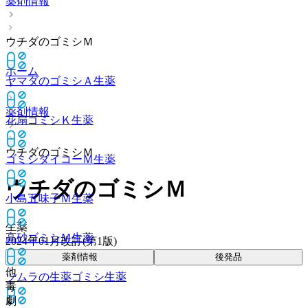
薬剤情報
ウチダのゴミシＭ
ホーム
ヤマダのゴミシＡ
生薬
薬剤情報
花扇ゴミシＫ
生薬
ウチダのゴミシＭ
ゴミシダイコーＭ
生薬
ウチダのゴミシＭ
小島五味子Ｍ
生薬
生薬
高砂ゴミシＭ
生薬
2024年01月改訂(第1版)
薬剤情報
後発品
他
ツムラの生薬ゴミシ
生薬
毒
劇