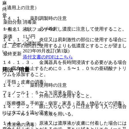
麻
（適用上の注意）
向
覚
１４．１． 薬剤調製時の注意
薬効分類
消毒薬
１４．１．１． 必ず希釈し濃度に注意して使用すること。
一般名
液状フェノール
薬価
11.5
円
１４．１．２． 炎症又は易刺激性の部位に使用する場合に
メーカー
小堺製薬
は、正常の部位に使用するよりも低濃度とすることが望まし
2023年09月改訂(第1版)
い。
最終更新
添付文書のPDFはこちら
１４．１．３． 金属器具を長時間浸漬する必要がある場合
は、腐食を防止するために０．５〜１．０％の亜硝酸ナトリ
用法・用量
ウムを添加すること。
〈手指・皮膚の消毒〉
１４．２． 薬剤使用時の注意
フェノール１．５〜２％溶液を用いる。
１４．２．１． 外用にのみ使用すること。
〈医療機器、手術室・病室・家具・器具・物品などの消毒〉
１４．２．２． 眼に入らないように注意する（入った場合
には水でよく洗い流す）。
フェノール２〜５％溶液を用いる。
１４．２．３． 原液又は濃厚液が皮膚に付着した場合には
〈排泄物の消毒〉