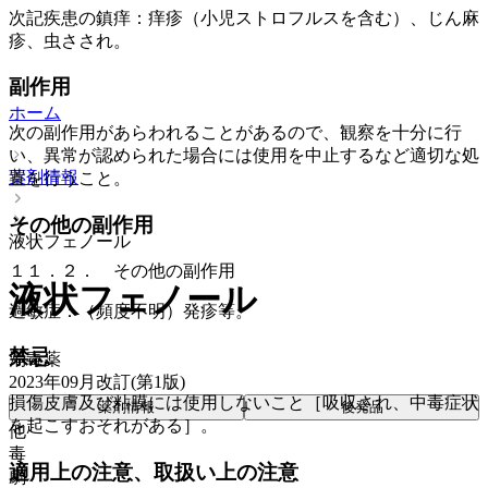
次記疾患の鎮痒：痒疹（小児ストロフルスを含む）、じん麻
疹、虫さされ。
副作用
ホーム
次の副作用があらわれることがあるので、観察を十分に行
い、異常が認められた場合には使用を中止するなど適切な処
薬剤情報
置を行うこと。
その他の副作用
液状フェノール
１１．２． その他の副作用
液状フェノール
過敏症：（頻度不明）発疹等。
禁忌
消毒薬
2023年09月改訂(第1版)
損傷皮膚及び粘膜には使用しないこと［吸収され、中毒症状
薬剤情報
後発品
を起こすおそれがある］。
他
毒
適用上の注意、取扱い上の注意
劇