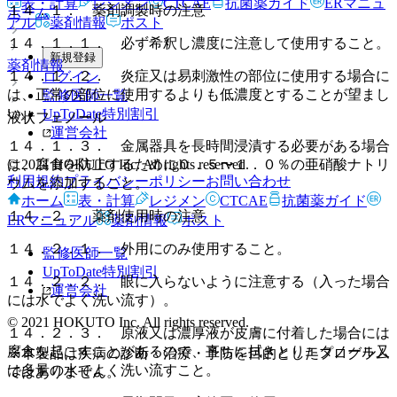
表・計算
レジメン
CTCAE
抗菌薬ガイド
ERマニュ
１４．１． 薬剤調製時の注意
ホーム
アル
薬剤情報
ポスト
１４．１．１． 必ず希釈し濃度に注意して使用すること。
新規登録
薬剤情報
１４．１．２． 炎症又は易刺激性の部位に使用する場合に
ログイン
は、正常の部位に使用するよりも低濃度とすることが望まし
監修医師一覧
い。
UpToDate特別割引
液状フェノール
運営会社
１４．１．３． 金属器具を長時間浸漬する必要がある場合
© 2021 HOKUTO Inc. All rights reserved.
は、腐食を防止するために０．５〜１．０％の亜硝酸ナトリ
利用規約
プライバシーポリシー
お問い合わせ
ウムを添加すること。
ホーム
表・計算
レジメン
CTCAE
抗菌薬ガイド
１４．２． 薬剤使用時の注意
ERマニュアル
薬剤情報
ポスト
１４．２．１． 外用にのみ使用すること。
監修医師一覧
UpToDate特別割引
１４．２．２． 眼に入らないように注意する（入った場合
運営会社
には水でよく洗い流す）。
© 2021 HOKUTO Inc. All rights reserved.
１４．２．３． 原液又は濃厚液が皮膚に付着した場合には
腐食を起こすことがあるので、直ちに拭きとりエタノール又
※本製品は疾病の診断・治療・予防を目的としたプログラム
は多量の水でよく洗い流すこと。
ではありません。