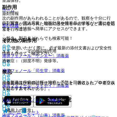
室温保存。
副作用
ホーム
薬剤情報
次の副作用があらわれることがあるので、観察を十分に行
薬剤写真、用法用量、効能効果や後発品の情報が一度に参照
い、異常が認められた場合には使用を中止するなど適切な処
薬剤情報
でき、関連情報へ簡単にアクセスができます。
置を行うこと。
一般名、製品名どちらでも検索可能！
その他の副作用
液状フェノール
※ ご使用いただく際に、必ず最新の添付文書および安全性
１１．２． その他の副作用
情報も併せてご確認下さい。
液状フェノール「ケンエー」
消毒薬
過敏症：（頻度不明）発疹等。
液状フェノール「司生堂」
消毒薬
禁忌
※本製品は疾病の診断・治療・予防を目的としたプログラム
損傷皮膚及び粘膜には使用しないこと［吸収され、中毒症状
液状フェノール「タイセイ」
消毒薬
ではありません。
を起こすおそれがある］。
適用上の注意、取扱い上の注意
液状フェノール「東海」
消毒薬
（適用上の注意）
ホーム
ノート
液状フェノール＊（山善）
消毒薬