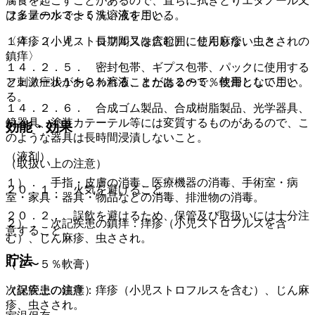
腐食を起こすことがあるので、直ちに拭きとりエタノール又
フェノール３〜５％溶液を用いる。
は多量の水でよく洗い流すこと。
〈痒疹（小児ストロフルスを含む）、じん麻疹、虫さされの
１４．２．４． 長期間又は広範囲に使用しないこと。
鎮痒〉
１４．２．５． 密封包帯、ギプス包帯、パックに使用する
フェノール１〜２％溶液、または２〜５％軟膏として用い
と刺激症状があらわれることがあるので、使用しないこと。
る。
１４．２．６． 合成ゴム製品、合成樹脂製品、光学器具、
鏡器具、塗装カテーテル等には変質するものがあるので、こ
効能・効果
のような器具は長時間浸漬しないこと。
（液剤）
（取扱い上の注意）
１）． 手指・皮膚の消毒、医療機器の消毒、手術室・病
２０．１． 火気を避けること。
室・家具・器具・物品などの消毒、排泄物の消毒。
２０．２． 誤飲を避けるため、保管及び取扱いには十分注
２）． 次記疾患の鎮痒：痒疹（小児ストロフルスを含
意すること。
む）、じん麻疹、虫さされ。
貯法
（２〜５％軟膏）
次記疾患の鎮痒：痒疹（小児ストロフルスを含む）、じん麻
（保管上の注意）
疹、虫さされ。