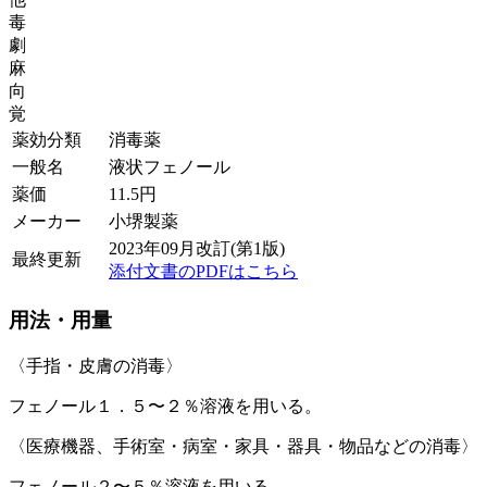
毒
劇
麻
向
覚
薬効分類
消毒薬
一般名
液状フェノール
薬価
11.5
円
メーカー
小堺製薬
2023年09月改訂(第1版)
最終更新
添付文書のPDFはこちら
用法・用量
〈手指・皮膚の消毒〉
フェノール１．５〜２％溶液を用いる。
〈医療機器、手術室・病室・家具・器具・物品などの消毒〉
フェノール２〜５％溶液を用いる。