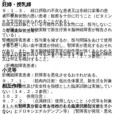
る。
妊婦・授乳婦
９．１．３． 経口摂取の不良な患者又は非経口栄養の患
（妊婦）
者、全身状態の悪い患者：観察を十分に行うこと（ビタミン
Ｋ欠乏症状があらわれることがある）。
妊婦又は妊娠している可能性のある女性には、投与しないこ
とが望ましい（動物実験で新生仔第８脳神経障害が報告され
（腎機能障害患者）
ている）。
腎機能障害患者：投与量を減ずるか、投与間隔をあけて使用
（授乳婦）
すること（高い血中濃度が持続し、腎障害が悪化するおそれ
があり、また、第８脳神経障害等の副作用が強くあらわれる
治療上の有益性及び母乳栄養の有益性を考慮し、授乳の継続
おそれがある）〔７．１、８．３、１１．１．３参照〕。
又は中止を検討すること。
（肝機能障害患者）
小児等
肝機能障害患者：肝障害を悪化させるおそれがある。
９．７．１． 〈筋肉内注射〉低出生体重児、新生児を対象
相互作用
とした有効性及び安全性を指標とした臨床試験は実施してい
ない〔１４．２．２参照〕。
１０．２． 併用注意：
９．７．２． 〈点滴静注〉使用しないこと（小児等を対象
１）． 腎障害を起こすおそれのある血液代用剤（デキスト
とした有効性及び安全性を指標とした臨床試験は実施してい
ラン、ヒドロキシエチルデンプン等）［腎障害が発現・悪化
ない）。