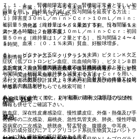
７．１．１． 腎機能障害患者で、腎機能正常者と等しい初
３）． 肝臓：（０．１〜５％未満）ＡＳＴ上昇、ＡＬＴ上
回量を用い、維持量を半減して投与間隔を延長する方法；
昇、Ａｌ−Ｐ上昇、ＬＤＨ上昇。
１）障害度３０ｍＬ／ｍｉｎ＞Ｃｃｒ＞１０ｍＬ／ｍｉｎ：
初回量５０ｍｇ［維持量は１／２量とする］、投与間隔１
４）． 消化器：（０．１〜５％未満）下痢、（０．１％未
２〜２４時間、２）障害度１０ｍＬ／ｍｉｎ＞Ｃｃｒ：初回
満）悪心・嘔吐、食欲不振。
量５０ｍｇ［維持量は１／２量とする］、投与間隔２４〜４
５）． 血液：（０．１％未満）貧血、好酸球増多。
８時間。
６）． ビタミン欠乏症：（０．１％未満）ビタミンＫ欠乏
Ｃｃｒ：クレアチニン・クリアランス。
薬剤情報
症状（低プロトロンビン血症、出血傾向等）、ビタミンＢ群
７．１．２． 腎機能障害患者で、腎機能正常者と等しい投
欠乏症状（舌炎、口内炎、食欲不振、神経炎等）。
薬剤写真、用法用量、効能効果や後発品の情報が一度に参照
与間隔で、初回量も維持量も減量する方法：Ｃｃｒを用い、
でき、関連情報へ簡単にアクセスができます。
７）． 注射部位：（０．１％未満）注射局所の疼痛又は硬
添付文書の図及び計算式より求めた初回量及び維持量を投与
結（筋肉内注射時）。
一般名、製品名どちらでも検索可能！
する。
８）． その他：（０．１％未満）頭痛、口唇部のしびれ
※ ご使用いただく際に、必ず最新の添付文書および安全性
効能・効果
感。
情報も併せてご確認下さい。
敗血症、深在性皮膚感染症、慢性膿皮症、外傷・熱傷及び手
禁忌
術創等の二次感染、扁桃炎、急性気管支炎、肺炎、慢性呼吸
器病変の二次感染、膀胱炎、腎盂腎炎、腹膜炎、中耳炎。
本剤の成分並びにアミノグリコシド系抗生物質又はバシトラ
シンに対し過敏症の既往歴のある患者。
※本製品は疾病の診断・治療・予防を目的としたプログラム