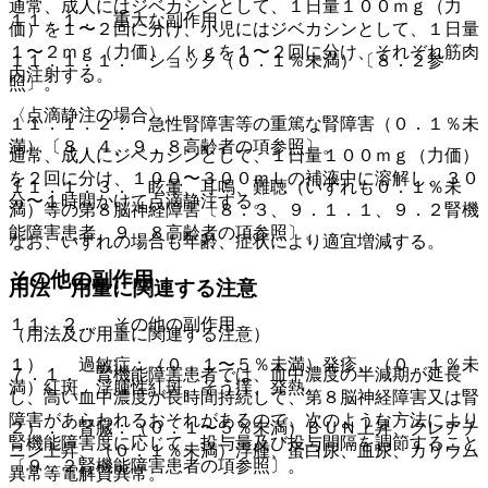
通常、成人にはジベカシンとして、１日量１００ｍｇ（力
１１．１． 重大な副作用
価）を１〜２回に分け、小児にはジベカシンとして、１日量
１〜２ｍｇ（力価）／ｋｇを１〜２回に分け、それぞれ筋肉
１１．１．１． ショック（０．１％未満）〔８．２参
内注射する。
照〕。
〈点滴静注の場合〉
１１．１．２． 急性腎障害等の重篤な腎障害（０．１％未
満）〔８．４、９．８高齢者の項参照〕。
通常、成人にジベカシンとして、１日量１００ｍｇ（力価）
を２回に分け、１００〜３００ｍＬの補液中に溶解し、３０
１１．１．３． 眩暈、耳鳴、難聴（いずれも０．１％未
分〜１時間かけて点滴静注する。
満）等の第８脳神経障害〔８．３、９．１．１、９．２腎機
能障害患者、９．８高齢者の項参照〕。
なお、いずれの場合も年齢、症状により適宜増減する。
その他の副作用
用法・用量に関連する注意
１１．２． その他の副作用
（用法及び用量に関連する注意）
１）． 過敏症：（０．１〜５％未満）発疹、（０．１％未
７．１． 腎機能障害患者では、血中濃度の半減期が延長
満）紅斑、浮腫性紅斑、そう痒、発熱。
し、高い血中濃度が長時間持続して、第８脳神経障害又は腎
障害があらわれるおそれがあるので、次のような方法により
２）． 腎臓：（０．１〜５％未満）ＢＵＮ上昇、クレアチ
腎機能障害度に応じて、投与量及び投与間隔を調節すること
ニン上昇、（０．１％未満）浮腫、蛋白尿、血尿、カリウム
〔９．２腎機能障害患者の項参照〕。
異常等電解質異常。