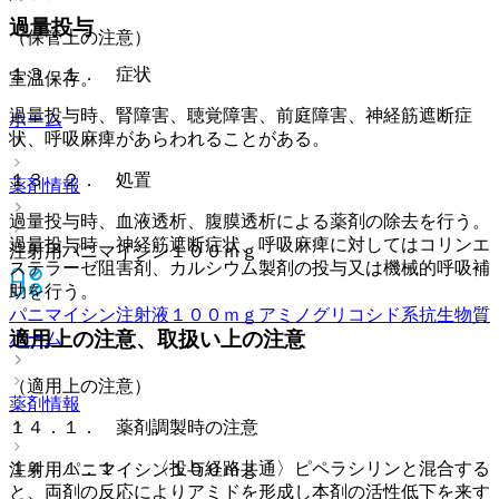
過量投与
（保管上の注意）
１３．１． 症状
室温保存。
過量投与時、腎障害、聴覚障害、前庭障害、神経筋遮断症
ホーム
状、呼吸麻痺があらわれることがある。
１３．２． 処置
薬剤情報
過量投与時、血液透析、腹膜透析による薬剤の除去を行う。
過量投与時、神経筋遮断症状、呼吸麻痺に対してはコリンエ
注射用パニマイシン１００ｍｇ
ステラーゼ阻害剤、カルシウム製剤の投与又は機械的呼吸補
助を行う。
パニマイシン注射液１００ｍｇ
アミノグリコシド系抗生物質
適用上の注意、取扱い上の注意
ホーム
（適用上の注意）
薬剤情報
１４．１． 薬剤調製時の注意
１４．１．１． 〈投与経路共通〉ピペラシリンと混合する
注射用パニマイシン１００ｍｇ
と、両剤の反応によりアミドを形成し本剤の活性低下を来す