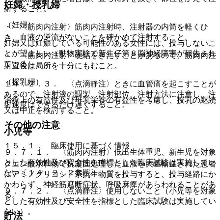
妊婦・授乳婦
射すること。
（妊婦）
・ 〈筋肉内注射〉筋肉内注射時、注射器の内筒を軽くひ
き、血液の逆流がないことを確かめて注射すること。
妊婦又は妊娠している可能性のある女性には、投与しないこ
とが望ましい（動物実験で新生仔第８脳神経障害が報告され
・ 〈筋肉内注射〉硬結をきたすことがあるので、筋肉内注
ている）。
射直後は局所を十分にもむこと。
（授乳婦）
１４．２．３． 〈点滴静注〉ときに血管痛を起こすことが
あるので、注射液の調製、注射部位、注射方法に注意し、注
治療上の有益性及び母乳栄養の有益性を考慮し、授乳の継続
射速度はできるだけ遅くすること。
又は中止を検討すること。
その他の注意
小児等
１５．１． 臨床使用に基づく情報
９．７．１． 〈筋肉内注射〉低出生体重児、新生児を対象
とした有効性及び安全性を指標とした臨床試験は実施してい
クエン酸水和物で抗凝固処理した血液を大量輸血された患者
ない〔１４．２．２参照〕。
にアミノグリコシド系抗生物質を投与すると、投与経路にか
かわらず、神経筋遮断症状、呼吸麻痺があらわれることがあ
９．７．２． 〈点滴静注〉使用しないこと（小児等を対象
る。
とした有効性及び安全性を指標とした臨床試験は実施してい
ない）。
貯法