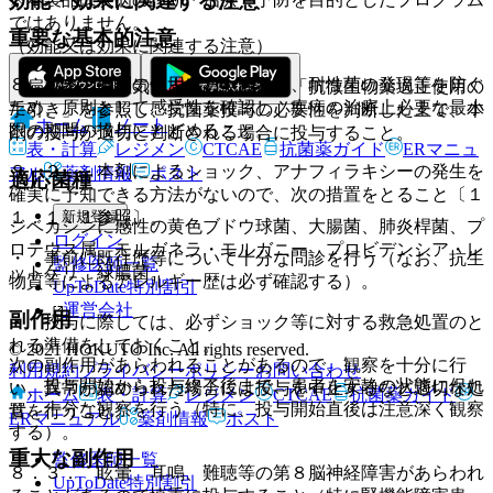
効能・効果に関連する注意
ではありません。
重要な基本的注意
（効能又は効果に関連する注意）
８．１． 本剤の使用にあたっては、耐性菌の発現等を防ぐ
〈扁桃炎、急性気管支炎、中耳炎〉「抗微生物薬適正使用の
ため、原則として感受性を確認し、疾病の治療上必要な最小
手引き」を参照し、抗菌薬投与の必要性を判断した上で、本
ホーム
ノート
限の期間の投与にとどめること。
剤の投与が適切と判断される場合に投与すること。
表・計算
レジメン
CTCAE
抗菌薬ガイド
ERマニュ
８．２． 本剤によるショック、アナフィラキシーの発生を
アル
薬剤情報
ポスト
適応菌種
確実に予知できる方法がないので、次の措置をとること〔１
新規登録
１．１．１参照〕。
ジベカシンに感性の黄色ブドウ球菌、大腸菌、肺炎桿菌、プ
ログイン
ロテウス属、モルガネラ・モルガニー、プロビデンシア・レ
・ 事前に既往歴等について十分な問診を行う（なお、抗生
監修医師一覧
ットゲリ、緑膿菌。
物質等によるアレルギー歴は必ず確認する）。
UpToDate特別割引
運営会社
副作用
・ 投与に際しては、必ずショック等に対する救急処置のと
れる準備をしておくこと。
© 2021 HOKUTO Inc. All rights reserved.
次の副作用があらわれることがあるので、観察を十分に行
利用規約
プライバシーポリシー
お問い合わせ
・ 投与開始から投与終了後まで、患者を安静の状態に保た
い、異常が認められた場合には投与を中止するなど適切な処
ホーム
表・計算
レジメン
CTCAE
抗菌薬ガイド
せ、十分な観察を行う（特に、投与開始直後は注意深く観察
置を行うこと。
ERマニュアル
薬剤情報
ポスト
する）。
重大な副作用
監修医師一覧
８．３． 眩暈、耳鳴、難聴等の第８脳神経障害があらわれ
UpToDate特別割引