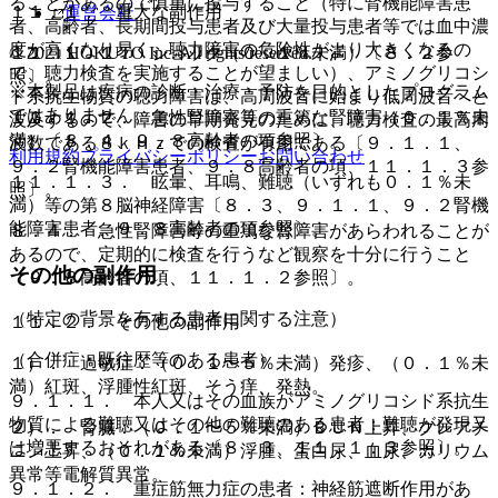
ることがあるので慎重に投与すること（特に腎機能障害患
１１．１． 重大な副作用
運営会社
者、高齢者、長期間投与患者及び大量投与患者等では血中濃
度が高くなり易く、聴力障害の危険性がより大きくなるの
© 2021 HOKUTO Inc. All rights reserved.
１１．１．１． ショック（０．１％未満）〔８．２参
で、聴力検査を実施することが望ましい）、アミノグリコシ
照〕。
※本製品は疾病の診断・治療・予防を目的としたプログラム
ド系抗生物質の聴力障害は、高周波音に始まり低周波音へと
ではありません。
１１．１．２． 急性腎障害等の重篤な腎障害（０．１％未
波及するので、障害の早期発見のために、聴力検査の最高周
満）〔８．４、９．８高齢者の項参照〕。
波数である８ｋＨｚでの検査が有用である〔９．１．１、
利用規約
プライバシーポリシー
お問い合わせ
９．２腎機能障害患者、９．８高齢者の項、１１．１．３参
１１．１．３． 眩暈、耳鳴、難聴（いずれも０．１％未
照〕。
満）等の第８脳神経障害〔８．３、９．１．１、９．２腎機
能障害患者、９．８高齢者の項参照〕。
８．４． 急性腎障害等の重篤な腎障害があらわれることが
あるので、定期的に検査を行うなど観察を十分に行うこと
その他の副作用
〔９．８高齢者の項、１１．１．２参照〕。
（特定の背景を有する患者に関する注意）
１１．２． その他の副作用
（合併症・既往歴等のある患者）
１）． 過敏症：（０．１〜５％未満）発疹、（０．１％未
満）紅斑、浮腫性紅斑、そう痒、発熱。
９．１．１． 本人又はその血族がアミノグリコシド系抗生
物質による難聴又はその他の難聴のある患者：難聴が発現又
２）． 腎臓：（０．１〜５％未満）ＢＵＮ上昇、クレアチ
は増悪するおそれがある〔８．３、１１．１．３参照〕。
ニン上昇、（０．１％未満）浮腫、蛋白尿、血尿、カリウム
異常等電解質異常。
９．１．２． 重症筋無力症の患者：神経筋遮断作用があ