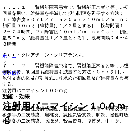
７．１．１． 腎機能障害患者で、腎機能正常者と等しい初
回量を用い、維持量を半減して投与間隔を延長する方法；
１）障害度３０ｍＬ／ｍｉｎ＞Ｃｃｒ＞１０ｍＬ／ｍｉｎ：
初回量５０ｍｇ［維持量は１／２量とする］、投与間隔１
２〜２４時間、２）障害度１０ｍＬ／ｍｉｎ＞Ｃｃｒ：初回
量５０ｍｇ［維持量は１／２量とする］、投与間隔２４〜４
８時間。
Ｃｃｒ：クレアチニン・クリアランス。
ホーム
７．１．２． 腎機能障害患者で、腎機能正常者と等しい投
与間隔で、初回量も維持量も減量する方法：Ｃｃｒを用い、
薬剤情報
添付文書の図及び計算式より求めた初回量及び維持量を投与
する。
注射用パニマイシン１００ｍｇ
効能・効果
注射用パニマイシン１００ｍ
敗血症、深在性皮膚感染症、慢性膿皮症、外傷・熱傷及び手
術創等の二次感染、扁桃炎、急性気管支炎、肺炎、慢性呼吸
ｇ
器病変の二次感染、膀胱炎、腎盂腎炎、腹膜炎、中耳炎。