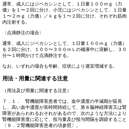
通常、成人にはジベカシンとして、１日量１００ｍｇ（力
価）を１〜２回に分け、小児にはジベカシンとして、１日量
１〜２ｍｇ（力価）／ｋｇを１〜２回に分け、それぞれ筋肉
内注射する。
〈点滴静注の場合〉
通常、成人にジベカシンとして、１日量１００ｍｇ（力価）
を２回に分け、１００〜３００ｍＬの補液中に溶解し、３０
分〜１時間かけて点滴静注する。
なお、いずれの場合も年齢、症状により適宜増減する。
用法・用量に関連する注意
（用法及び用量に関連する注意）
７．１． 腎機能障害患者では、血中濃度の半減期が延長
し、高い血中濃度が長時間持続して、第８脳神経障害又は腎
障害があらわれるおそれがあるので、次のような方法により
腎機能障害度に応じて、投与量及び投与間隔を調節すること
〔９．２腎機能障害患者の項参照〕。