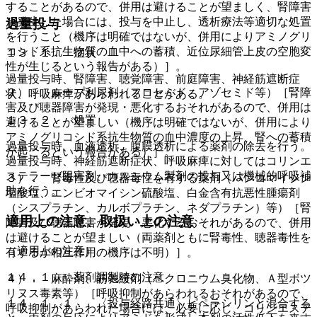
することがあるので、併用は避けることが望ましく、腎障害
が発生した場合には、投与を中止し、透析療法等適切な処置
過量投与
を行うこと（機序は明確ではないが、併用によりアミノグリ
コシド系抗生物質の血中への蓄積、近位尿細管上皮の空胞変
１３．１． 症状
性が生じるという報告がある）］。
過量投与時、腎障害、聴覚障害、前庭障害、神経筋遮断症
２）． ループ利尿剤（フロセミド、アゾセミド等）［腎障
状、呼吸麻痺があらわれることがある。
害及び聴器障害が発現・悪化するおそれがあるので、併用は
１３．２． 処置
避けることが望ましい（機序は明確ではないが、併用により
アミノグリコシド系抗生物質の血中濃度の上昇、腎への蓄積
過量投与時、血液透析、腹膜透析による薬剤の除去を行う。
が起こるという報告がある）］。
過量投与時、神経筋遮断症状、呼吸麻痺に対してはコリンエ
ステラーゼ阻害剤、カルシウム製剤の投与又は機械的呼吸補
３）． 腎毒性及び聴器毒性を有する薬剤（バンコマイシン
助を行う。
塩酸塩、エンビオマイシン硫酸塩、白金含有抗悪性腫瘍剤
（シスプラチン、カルボプラチン、ネダプラチン）等）［腎
適用上の注意、取扱い上の注意
障害及び聴器障害が発現・悪化するおそれがあるので、併用
は避けることが望ましい（両薬剤ともに腎毒性、聴器毒性を
（適用上の注意）
有するが相互作用の機序は不明）］。
１４．１． 薬剤調製時の注意
４）． 麻酔剤、筋弛緩剤（ベクロニウム臭化物、Ａ型ボツ
リヌス毒素等）［呼吸抑制があらわれるおそれがあるので、
１４．１．１． 〈投与経路共通〉ピペラシリンと混合する
呼吸抑制があらわれた場合には、必要に応じ、コリンエステ