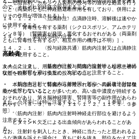
と、両剤の反応によりアミドを形成し本剤の活性低下を来す
ラーゼ阻害剤、カルシウム製剤の投与等の適切な処置を行う
ので、それぞれ別経路で投与すること。
こと（両薬剤ともに神経筋遮断作用を有しており、併用によ
りその作用が増強される）］。
１４．１．２． 〈点滴静注〉点滴静注時、溶解後は速やか
に使用すること。
５）． 腎毒性を有する薬剤（シクロスポリン、アムホテリ
シンＢ等）［腎障害が発現・悪化するおそれがある（両薬剤
１４．２． 薬剤投与時の注意
ともに腎毒性を有するが、相互作用の機序は不明）］。
１４．２．１． 〈投与経路共通〉筋肉内注射又は点滴静注
高齢者
にのみ使用すること。
１４．２．２． 〈筋肉内注射〉筋肉内注射時、組織・神経
次の点に注意し、用量並びに投与間隔に留意するなど患者の
などへの影響を避けるため、次記の点に注意すること。
状態を観察しながら慎重に投与すること。
・ 〈筋肉内注射〉筋肉内注射時同一部位への反復注射はな
・ 本剤は主として腎臓から排泄されるが、高齢者では腎機
るべく行わないこと。
能が低下していることが多いため、高い血中濃度が持続する
おそれがあり、第８脳神経障害、腎障害等の副作用があらわ
また、小児等には特に注意すること〔９．７．１参照〕。
れやすい〔８．３、８．４、１１．１．２、１１．１．３参
照〕。
・ 〈筋肉内注射〉筋肉内注射時神経走行部位を避けるよう
注意すること。
・ ビタミンＫ欠乏による出血傾向があらわれることがあ
る。
なお、注射針を刺入したとき、神経に当たったと思われるよ
うな激痛を訴えた場合は、直ちに針を抜き、部位をかえて注