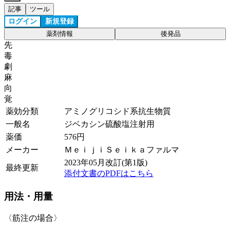
記事
ツール
ログイン
新規登録
薬剤情報
後発品
先
毒
劇
麻
向
覚
薬効分類
アミノグリコシド系抗生物質
一般名
ジベカシン硫酸塩注射用
薬価
576
円
メーカー
ＭｅｉｊｉＳｅｉｋａファルマ
2023年05月改訂(第1版)
最終更新
添付文書のPDFはこちら
用法・用量
〈筋注の場合〉