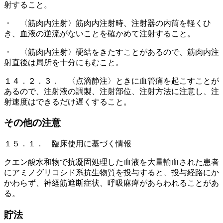
射すること。
・ 〈筋肉内注射〉筋肉内注射時、注射器の内筒を軽くひ
き、血液の逆流がないことを確かめて注射すること。
・ 〈筋肉内注射〉硬結をきたすことがあるので、筋肉内注
射直後は局所を十分にもむこと。
１４．２．３． 〈点滴静注〉ときに血管痛を起こすことが
あるので、注射液の調製、注射部位、注射方法に注意し、注
射速度はできるだけ遅くすること。
その他の注意
１５．１． 臨床使用に基づく情報
クエン酸水和物で抗凝固処理した血液を大量輸血された患者
にアミノグリコシド系抗生物質を投与すると、投与経路にか
かわらず、神経筋遮断症状、呼吸麻痺があらわれることがあ
る。
貯法