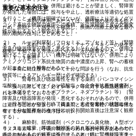
することがあるので、併用は避けることが望ましく、腎障害
重要な基本的注意
が発生した場合には、投与を中止し、透析療法等適切な処置
を行うこと（機序は明確ではないが、併用によりアミノグリ
８．１． 本剤の使用にあたっては、耐性菌の発現等を防ぐ
コシド系抗生物質の血中への蓄積、近位尿細管上皮の空胞変
ため、原則として感受性を確認し、疾病の治療上必要な最小
性が生じるという報告がある）］。
限の期間の投与にとどめること。
２）． ループ利尿剤（フロセミド、アゾセミド等）［腎障
８．２． 本剤によるショック、アナフィラキシーの発生を
害及び聴器障害が発現・悪化するおそれがあるので、併用は
確実に予知できる方法がないので、次の措置をとること〔１
避けることが望ましい（機序は明確ではないが、併用により
１．１．１参照〕。
アミノグリコシド系抗生物質の血中濃度の上昇、腎への蓄積
が起こるという報告がある）］。
・ 事前に既往歴等について十分な問診を行う（なお、抗生
物質等によるアレルギー歴は必ず確認する）。
３）． 腎毒性及び聴器毒性を有する薬剤（バンコマイシン
塩酸塩、エンビオマイシン硫酸塩、白金含有抗悪性腫瘍剤
・ 投与に際しては、必ずショック等に対する救急処置のと
（シスプラチン、カルボプラチン、ネダプラチン）等）［腎
れる準備をしておくこと。
障害及び聴器障害が発現・悪化するおそれがあるので、併用
・ 投与開始から投与終了後まで、患者を安静の状態に保た
は避けることが望ましい（両薬剤ともに腎毒性、聴器毒性を
せ、十分な観察を行う（特に、投与開始直後は注意深く観察
有するが相互作用の機序は不明）］。
する）。
４）． 麻酔剤、筋弛緩剤（ベクロニウム臭化物、Ａ型ボツ
８．３． 眩暈、耳鳴、難聴等の第８脳神経障害があらわれ
リヌス毒素等）［呼吸抑制があらわれるおそれがあるので、
ることがあるので慎重に投与すること（特に腎機能障害患
呼吸抑制があらわれた場合には、必要に応じ、コリンエステ