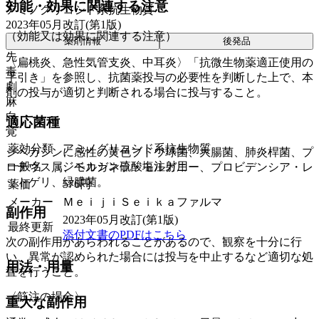
効能・効果に関連する注意
アミノグリコシド系抗生物質
2023年05月改訂(第1版)
（効能又は効果に関連する注意）
薬剤情報
後発品
先
〈扁桃炎、急性気管支炎、中耳炎〉「抗微生物薬適正使用の
毒
手引き」を参照し、抗菌薬投与の必要性を判断した上で、本
劇
剤の投与が適切と判断される場合に投与すること。
麻
向
適応菌種
覚
薬効分類
アミノグリコシド系抗生物質
ジベカシンに感性の黄色ブドウ球菌、大腸菌、肺炎桿菌、プ
一般名
ジベカシン硫酸塩注射用
ロテウス属、モルガネラ・モルガニー、プロビデンシア・レ
ットゲリ、緑膿菌。
薬価
576
円
メーカー
ＭｅｉｊｉＳｅｉｋａファルマ
副作用
2023年05月改訂(第1版)
最終更新
添付文書のPDFはこちら
次の副作用があらわれることがあるので、観察を十分に行
い、異常が認められた場合には投与を中止するなど適切な処
用法・用量
置を行うこと。
〈筋注の場合〉
重大な副作用