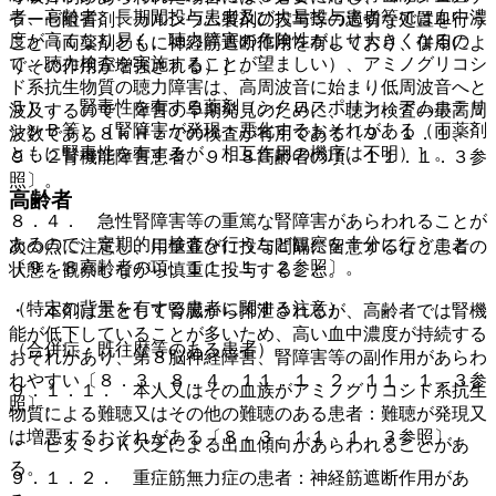
者、高齢者、長期間投与患者及び大量投与患者等では血中濃
ラーゼ阻害剤、カルシウム製剤の投与等の適切な処置を行う
度が高くなり易く、聴力障害の危険性がより大きくなるの
こと（両薬剤ともに神経筋遮断作用を有しており、併用によ
で、聴力検査を実施することが望ましい）、アミノグリコシ
りその作用が増強される）］。
ド系抗生物質の聴力障害は、高周波音に始まり低周波音へと
５）． 腎毒性を有する薬剤（シクロスポリン、アムホテリ
波及するので、障害の早期発見のために、聴力検査の最高周
シンＢ等）［腎障害が発現・悪化するおそれがある（両薬剤
波数である８ｋＨｚでの検査が有用である〔９．１．１、
ともに腎毒性を有するが、相互作用の機序は不明）］。
９．２腎機能障害患者、９．８高齢者の項、１１．１．３参
照〕。
高齢者
８．４． 急性腎障害等の重篤な腎障害があらわれることが
あるので、定期的に検査を行うなど観察を十分に行うこと
次の点に注意し、用量並びに投与間隔に留意するなど患者の
〔９．８高齢者の項、１１．１．２参照〕。
状態を観察しながら慎重に投与すること。
（特定の背景を有する患者に関する注意）
・ 本剤は主として腎臓から排泄されるが、高齢者では腎機
能が低下していることが多いため、高い血中濃度が持続する
（合併症・既往歴等のある患者）
おそれがあり、第８脳神経障害、腎障害等の副作用があらわ
れやすい〔８．３、８．４、１１．１．２、１１．１．３参
９．１．１． 本人又はその血族がアミノグリコシド系抗生
照〕。
物質による難聴又はその他の難聴のある患者：難聴が発現又
は増悪するおそれがある〔８．３、１１．１．３参照〕。
・ ビタミンＫ欠乏による出血傾向があらわれることがあ
る。
９．１．２． 重症筋無力症の患者：神経筋遮断作用があ