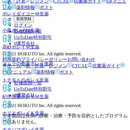
表・計算
レジメン
CTCAE
抗菌薬ガイド
ERマニュ
アル
薬剤情報
ポスト
ボレイダイコーＭ
生薬
新規登録
ログイン
小島ボレイＭ
生薬
監修医師一覧
UpToDate特別割引
運営会社
高砂ボレイＭ
生薬
© 2021 HOKUTO Inc. All rights reserved.
利用規約
プライバシーポリシー
お問い合わせ
ツムラの生薬ボレイ
生薬
ホーム
表・計算
レジメン
CTCAE
抗菌薬ガイド
ERマニュアル
薬剤情報
ポスト
トチモトのボレイ
生薬
監修医師一覧
UpToDate特別割引
運営会社
紀伊国屋ボレイＭ
生薬
© 2021 HOKUTO Inc. All rights reserved.
ホリエボレイＫ
生薬
※本製品は疾病の診断・治療・予防を目的としたプログラム
ではありません。
ナカジマボレイ
生薬