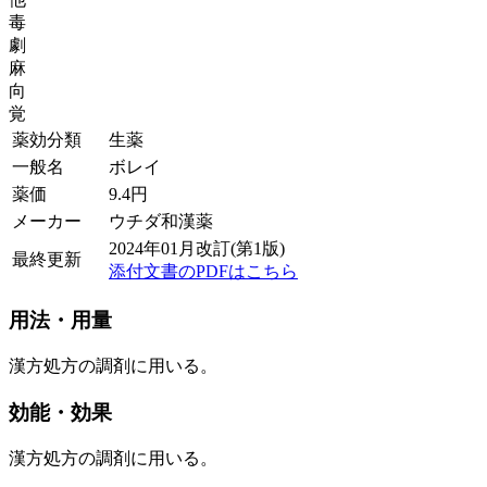
毒
劇
麻
向
覚
薬効分類
生薬
一般名
ボレイ
薬価
9.4
円
メーカー
ウチダ和漢薬
2024年01月改訂(第1版)
最終更新
添付文書のPDFはこちら
用法・用量
漢方処方の調剤に用いる。
効能・効果
漢方処方の調剤に用いる。