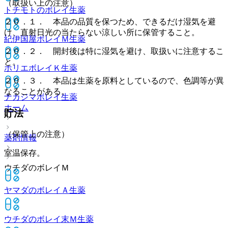
（取扱い上の注意）
トチモトのボレイ
生薬
２０．１． 本品の品質を保つため、できるだけ湿気を避
け、直射日光の当たらない涼しい所に保管すること。
紀伊国屋ボレイＭ
生薬
２０．２． 開封後は特に湿気を避け、取扱いに注意するこ
と。
ホリエボレイＫ
生薬
２０．３． 本品は生薬を原料としているので、色調等が異
なることがある。
ナカジマボレイ
生薬
ホーム
貯法
（保管上の注意）
薬剤情報
室温保存。
ウチダのボレイＭ
ヤマダのボレイＡ
生薬
ウチダのボレイ末Ｍ
生薬