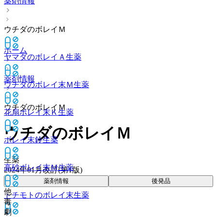
薬剤情報
ウチダのボレイＭ
ホーム
ヤマダのボレイＡ
生薬
薬剤情報
ウチダのボレイ末Ｍ
生薬
ウチダのボレイＭ
花扇ボレイ末Ｋ
生薬
ウチダのボレイＭ
ボレイ末鈴
生薬
生薬
高砂ボレイ末Ｍ
生薬
2024年01月改訂(第1版)
薬剤情報
後発品
他
トチモトのボレイ末
生薬
毒
劇