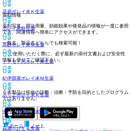
花扇ボレイ末Ｋ
生薬
薬剤情報
薬剤写真、用法用量、効能効果や後発品の情報が一度に参照
ボレイ末鈴
生薬
でき、関連情報へ簡単にアクセスができます。
一般名、製品名どちらでも検索可能！
高砂ボレイ末Ｍ
生薬
※ ご使用いただく際に、必ず最新の添付文書および安全性
情報も併せてご確認下さい。
トチモトのボレイ末
生薬
紀伊国屋ボレイ末Ｍ
生薬
※本製品は疾病の診断・治療・予防を目的としたプログラム
ホリエボレイ末Ｋ
生薬
ではありません。
ナカジマボレイ末
生薬
ホーム
ノート
花扇ボレイＫ
生薬