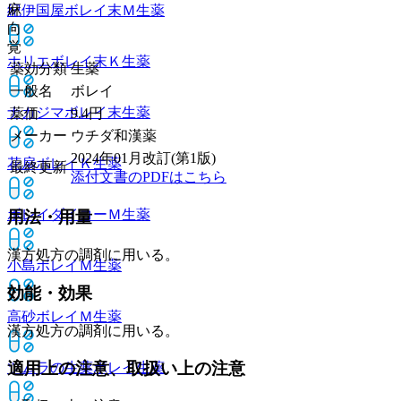
麻
紀伊国屋ボレイ末Ｍ
生薬
向
覚
ホリエボレイ末Ｋ
生薬
薬効分類
生薬
一般名
ボレイ
ナカジマボレイ末
生薬
薬価
9.4
円
メーカー
ウチダ和漢薬
2024年01月改訂(第1版)
花扇ボレイＫ
生薬
最終更新
添付文書のPDFはこちら
ボレイダイコーＭ
生薬
用法・用量
漢方処方の調剤に用いる。
小島ボレイＭ
生薬
効能・効果
高砂ボレイＭ
生薬
漢方処方の調剤に用いる。
適用上の注意、取扱い上の注意
ツムラの生薬ボレイ
生薬