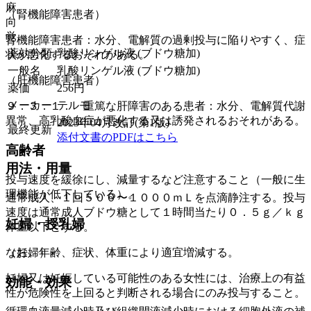
麻
（腎機能障害患者）
向
覚
腎機能障害患者：水分、電解質の過剰投与に陥りやすく、症
薬効分類
乳酸リンゲル液 (ブドウ糖加)
状が悪化するおそれがある。
一般名
乳酸リンゲル液 (ブドウ糖加)
（肝機能障害患者）
薬価
256
円
メーカー
テルモ
９．３．１． 重篤な肝障害のある患者：水分、電解質代謝
異常、高乳酸血症が悪化する又は誘発されるおそれがある。
2023年04月改訂(第1版)
最終更新
添付文書のPDFはこちら
高齢者
用法・用量
投与速度を緩徐にし、減量するなど注意すること（一般に生
理機能が低下している）。
通常成人、１回５００〜１０００ｍＬを点滴静注する。投与
速度は通常成人ブドウ糖として１時間当たり０．５ｇ／ｋｇ
妊婦・授乳婦
体重以下とする。
なお、年齢、症状、体重により適宜増減する。
（妊婦）
妊婦又は妊娠している可能性のある女性には、治療上の有益
効能・効果
性が危険性を上回ると判断される場合にのみ投与すること。