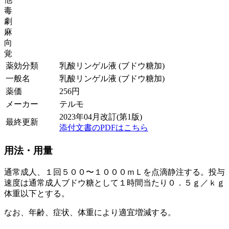
毒
劇
麻
向
覚
薬効分類
乳酸リンゲル液 (ブドウ糖加)
一般名
乳酸リンゲル液 (ブドウ糖加)
薬価
256
円
メーカー
テルモ
2023年04月改訂(第1版)
最終更新
添付文書のPDFはこちら
用法・用量
通常成人、１回５００〜１０００ｍＬを点滴静注する。投与
速度は通常成人ブドウ糖として１時間当たり０．５ｇ／ｋｇ
体重以下とする。
なお、年齢、症状、体重により適宜増減する。