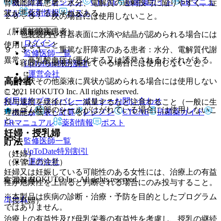
表・計算
レジメン
CTCAE
抗菌薬ガイド
ERマニュ
腎機能障害患者：水分、電解質の過剰投与に陥りやすく、症
アル
薬剤情報
ポスト
状が悪化するおそれがある。
２０．３． 次の場合には使用しないこと。
（肝機能障害患者）
新規登録
・ 包装袋内や容器表面に水滴や結晶が認められる場合には
ログイン
使用しないこと。
９．３．１． 重篤な肝障害のある患者：水分、電解質代謝
監修医師一覧
異常、高乳酸血症が悪化する又は誘発されるおそれがある。
・ 容器から薬液が漏れている場合には使用しないこと。
UpToDate特別割引
運営会社
高齢者
・ 性状その他薬液に異状が認められる場合には使用しない
© 2021 HOKUTO Inc. All rights reserved.
こと。
利用規約
プライバシーポリシー
お問い合わせ
投与速度を緩徐にし、減量するなど注意すること（一般に生
・ ゴム栓部のシールがはがれている場合には使用しないこ
ホーム
表・計算
レジメン
CTCAE
抗菌薬ガイド
理機能が低下している）。
と。
ERマニュアル
薬剤情報
ポスト
妊婦・授乳婦
貯法
監修医師一覧
UpToDate特別割引
（妊婦）
運営会社
（保管上の注意）
妊婦又は妊娠している可能性のある女性には、治療上の有益
© 2021 HOKUTO Inc. All rights reserved.
室温保存。
性が危険性を上回ると判断される場合にのみ投与すること。
※本製品は疾病の診断・治療・予防を目的としたプログラム
ホーム
（授乳婦）
ではありません。
治療上の有益性及び母乳栄養の有益性を考慮し、授乳の継続