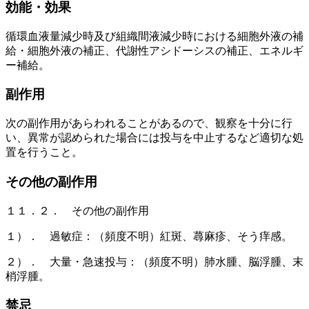
効能・効果
循環血液量減少時及び組織間液減少時における細胞外液の補
給・細胞外液の補正、代謝性アシドーシスの補正、エネルギ
ー補給。
副作用
次の副作用があらわれることがあるので、観察を十分に行
い、異常が認められた場合には投与を中止するなど適切な処
置を行うこと。
その他の副作用
１１．２． その他の副作用
１）． 過敏症：（頻度不明）紅斑、蕁麻疹、そう痒感。
２）． 大量・急速投与：（頻度不明）肺水腫、脳浮腫、末
梢浮腫。
禁忌