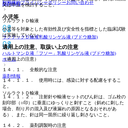
利用規約
プライバシーポリシー
お問い合わせ
薬剤情報
又は中止を検討すること。
小児等
ソルラクトＤ輸液
小児等を対象とした有効性及び安全性を指標とした臨床試験
は実施していない。
ラクテックＤ輸液
乳酸リンゲル液 (ブドウ糖加)
適用上の注意、取扱い上の注意
ハルトマンＤ液「フソー」
乳酸リンゲル液 (ブドウ糖加)
（適用上の注意）
ホーム
１４．１． 全般的な注意
薬剤情報
１４．１．１． 使用時には、感染に対する配慮をするこ
と。
ソルラクトＤ輸液
１４．１．２． 注射針や輸液セットのびん針は、ゴム栓の
刻印部（○印）に垂直にゆっくりと刺すこと（斜めに刺した
場合、削り片の混入及び液漏れの原因となるおそれがあ
る）、また、針は同一箇所に繰り返し刺さないこと。
１４．２． 薬剤調製時の注意