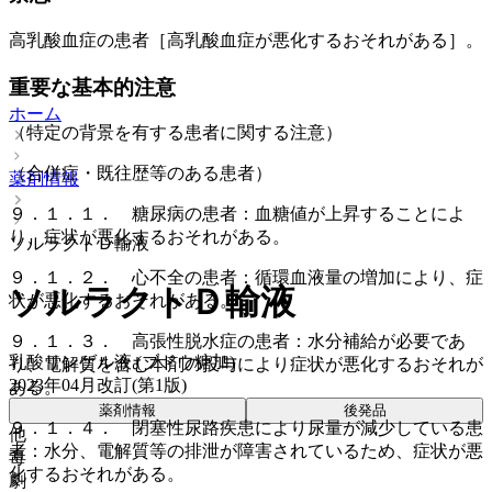
高乳酸血症の患者［高乳酸血症が悪化するおそれがある］。
重要な基本的注意
ホーム
（特定の背景を有する患者に関する注意）
（合併症・既往歴等のある患者）
薬剤情報
９．１．１． 糖尿病の患者：血糖値が上昇することによ
り、症状が悪化するおそれがある。
ソルラクトＤ輸液
９．１．２． 心不全の患者：循環血液量の増加により、症
ソルラクトＤ輸液
状が悪化するおそれがある。
９．１．３． 高張性脱水症の患者：水分補給が必要であ
乳酸リンゲル液 (ブドウ糖加)
り、電解質を含む本剤の投与により症状が悪化するおそれが
2023年04月改訂(第1版)
ある。
薬剤情報
後発品
９．１．４． 閉塞性尿路疾患により尿量が減少している患
他
者：水分、電解質等の排泄が障害されているため、症状が悪
毒
化するおそれがある。
劇