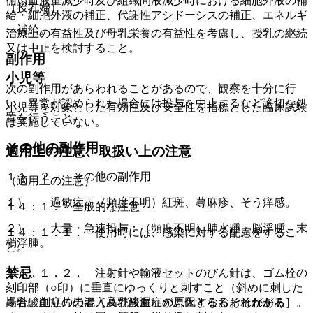
循環血液量減少時及び組織間液減少時における細胞外液の補
（授乳婦）
給・細胞外液の補正、代謝性アシドーシスの補正、エネルギ
ー補給。
治療上の有益性及び母乳栄養の有益性を考慮し、授乳の継続
又は中止を検討すること。
副作用
小児等
次の副作用があらわれることがあるので、観察を十分に行
い、異常が認められた場合には投与を中止するなど適切な処
小児等を対象とした有効性及び安全性を指標とした臨床試験
置を行うこと。
は実施していない。
その他の副作用
適用上の注意、取扱い上の注意
１１．２． その他の副作用
（適用上の注意）
１）． 過敏症：（頻度不明）紅斑、蕁麻疹、そう痒感。
１４．１． 全般的な注意
２）． 大量・急速投与：（頻度不明）肺水腫、脳浮腫、末
１４．１．１． 使用時には、感染に対する配慮をするこ
梢浮腫。
と。
禁忌
１４．１．２． 注射針や輸液セットのびん針は、ゴム栓の
刻印部（○印）に垂直にゆっくりと刺すこと（斜めに刺した
高乳酸血症の患者［高乳酸血症が悪化するおそれがある］。
場合、削り片の混入及び液漏れの原因となるおそれがあ