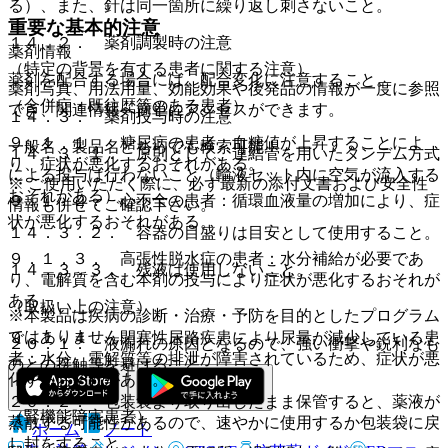
る）、また、針は同一箇所に繰り返し刺さないこと。
重要な基本的注意
１４．２． 薬剤調製時の注意
薬剤情報
（特定の背景を有する患者に関する注意）
薬剤を配合する場合には、配合変化に注意すること。
薬剤写真、用法用量、効能効果や後発品の情報が一度に参照
（合併症・既往歴等のある患者）
でき、関連情報へ簡単にアクセスができます。
１４．３． 薬剤投与時の注意
９．１．１． 糖尿病の患者：血糖値が上昇することによ
一般名、製品名どちらでも検索可能！
１４．３．１． 原則として、連結管を用いたタンデム方式
り、症状が悪化するおそれがある。
による投与は行わないこと（輸液セット内に空気が流入する
※ ご使用いただく際に、必ず最新の添付文書および安全性
おそれがある）。
９．１．２． 心不全の患者：循環血液量の増加により、症
情報も併せてご確認下さい。
状が悪化するおそれがある。
１４．３．２． 容器の目盛りは目安として使用すること。
９．１．３． 高張性脱水症の患者：水分補給が必要であ
１４．３．３． 残液は使用しないこと。
り、電解質を含む本剤の投与により症状が悪化するおそれが
ある。
（取扱い上の注意）
※本製品は疾病の診断・治療・予防を目的としたプログラム
ではありません。
９．１．４． 閉塞性尿路疾患により尿量が減少している患
２０．１． 液漏れの原因となるので、強い衝撃や鋭利なも
者：水分、電解質等の排泄が障害されているため、症状が悪
のとの接触等を避けること。
化するおそれがある。
２０．２． 包装袋より取り出したまま保管すると、薬液が
（腎機能障害患者）
蒸散する可能性があるので、速やかに使用するか包装袋に戻
ホーム
ノート
し封をすること。