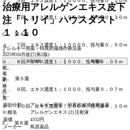
ａ． ５回、エキス濃度１：１００００、投与量０．２０ｍ
治療用アレルゲンエキス皮下
Ｌ。
注「トリイ」ハウスダスト
ｂ． ６回、エキス濃度１：１００００、投与量０．３０ｍ
Ｌ。
１：１０
C． 第４週
ａ． ７回、エキス濃度１：１００００、投与量０．５０ｍ
アレルギー用薬 > 特異的減感作療法薬
Ｌ。
2025年04月改訂(第2版)
薬剤情報
後発品
ｂ． ８回、エキス濃度１：１０００、投与量０．０５ｍ
他
Ｌ。
毒
D． 第５週
劇
麻
ａ． ９回、エキス濃度１：１０００、投与量０．０７ｍ
向
Ｌ。
覚
薬効分類
アレルギー用薬 > 特異的減感作療法薬
ｂ． １０回、エキス濃度１：１０００、投与量０．１０ｍ
一般名
アレルゲンエキス (2) 注射液
Ｌ。
薬価
4332
円
E． 第６週
メーカー
鳥居薬品