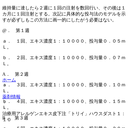
維持量に達したら２週に１回の注射を数回行い、その後は１
カ月に１回注射とする。次記に具体的な投与法のモデルを示
すが必ずしもこの方法に画一的にしたがう必要はない。
@． 第１週
ａ． １回、エキス濃度１：１００００、投与量０．０５ｍ
Ｌ。
ｂ． ２回、エキス濃度１：１００００、投与量０．０７ｍ
Ｌ。
A． 第２週
ホーム
ａ． ３回、エキス濃度１：１００００、投与量０．１０ｍ
Ｌ。
薬剤情報
ｂ． ４回、エキス濃度１：１００００、投与量０．１５ｍ
Ｌ。
治療用アレルゲンエキス皮下注「トリイ」ハウスダスト１：
B． 第３週
１０