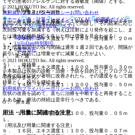
てその患者のアレルゲンに対する過敏度（閾値）とする。
© 2021 HOKUTO Inc. All rights reserved.
E． 第６週
４）． 増量及び投与回数
利用規約
プライバシーポリシー
お問い合わせ
ホーム
表・計算
レジメン
CTCAE
抗菌薬ガイド
ａ． １１回、エキス濃度１：１０００、投与量０．１５ｍ
各回の投与後の患者の状態について問診し、その結果に応じ
ERマニュアル
薬剤情報
ポスト
Ｌ。
次回投与量を加減する（例えば注射により発作を起こし、ま
たは過大な局所反応を生じた時は増量を見合わせる）。
監修医師一覧
ｂ． １２回、エキス濃度１：１０００、投与量０．２０ｍ
UpToDate特別割引
Ｌ。
また増量期間中の投与間隔は通常１週２回であるが、間隔が
運営会社
長引いた場合には増量せずに減量した方がよい。
F． 第７週
© 2021 HOKUTO Inc. All rights reserved.
５）． 維持量
ａ． １３回、エキス濃度１：１０００、投与量０．３０ｍ
※本製品は疾病の診断・治療・予防を目的としたプログラム
Ｌ。
患者の臨床症状が著明に改善されたら、その濃度をもって維
ではありません。
持量とし、投与を継続する。
ｂ． １４回、エキス濃度１：１０００、投与量０．５０ｍ
利用規約
プライバシーポリシー
お問い合わせ
Ｌ。
症状の改善を認めて、直ちに治療を中断すると再発すること
もある故、療法の持続は是非行うべきである。
G． 第８週
用法・用量に関連する注意
ａ． １５回、エキス濃度１：１００、投与量０．０５ｍ
Ｌ。
（用法及び用量に関連する注意）
ｂ． １６回、エキス濃度１：１００、投与量０．０７ｍ