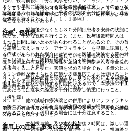
ため、投与前後に十分な問診を行い、ショック、アナフィラ
キシーを早期に認識しうる症状の発現に注意し、そのような
９．８．１． 投与の可否を慎重に判断すること（一般に免
症状があらわれた場合は、患者の状態を十分に観察し、適切
疫機能及び心肺機能等が低下しているため、副作用がより重
な処置を行うこと〔１１．１．１参照〕。
篤となるおそれがある）。
８．４． 投与後少なくとも３０分間は患者を安静の状態に
妊婦・授乳婦
保たせ、十分な観察を行うこと（また、投与後数時間又は
１〜２日間に強い反応があらわれることがあるので、その旨
（妊婦）
を患者に伝えショック、アナフィラキシーを早期に認識しう
る症状があらわれた場合には速やかに医師に連絡する等の対
９．５．１． 妊婦又は妊娠している可能性のある女性に
応を説明した上、適切な処置がとれる準備をしておくこと）
は、治療上の有益性が危険性を上回ると判断される場合にの
〔１１．１．１参照〕。
み投与すること。また、閾値を求める場合でも、多量のヒス
タミン遊離が考えられる広範な皮膚反応テストは避けること
８．５． 症状の改善を認めても、直ちに本剤による治療を
（アレルギー反応に伴って遊離されるヒスタミンは子宮筋収
中止すると症状が再発する可能性があるので、本療法の中止
縮作用を有することが知られている）。
にあたっては症状の経過を十分に観察し慎重に行うこと。
（授乳婦）
８．６． 他の減感作療法薬との併用によりアナフィラキシ
ー等のアレルギー反応を含む副作用の発現が増加するおそれ
治療上の有益性及び母乳栄養の有益性を考慮し、授乳の継続
があることから、併用する場合には十分注意すること。
又は中止を検討すること。
８．７． 本剤投与前、及び本剤投与後２時間は、激しい運
適用上の注意、取扱い上の注意
動、アルコール摂取、入浴等を避けるよう、また、投与後２