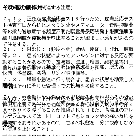
その他の副作用
（用法及び用量に関連する注意）
７．１． 正確な皮膚反応テストを行うため、皮膚反応テス
１１．２． その他の副作用
ト検査前日から抗ヒスタミン薬やメディエーター遊離抑制薬
等の投与を中止すること。また、皮膚反応テストを実施する
１）． 過敏症：（頻度不明）喘息発作の誘発、眼瞼浮腫又
約１週間前から投与を中止することが望ましい薬剤があるの
は口唇浮腫、発疹、そう痒等。
で注意すること。
２）． 注射部位：（頻度不明）硬結、疼痛、しびれ、腫脹
７．２． 患者の状態によってアレルゲンに対する反応が変
等。
動することがあるので、投与量、濃度、増量、維持量等は
３）． その他：（頻度不明）色素沈着、頭痛、脱力感、不
個々の患者の症状を考慮して決定すること。
快感、倦怠感、発熱、リンパ腺腫脹等。
７．３． 増量を急速に行う場合は、患者の状態を勘案し入
警告
院又はそれに準じた管理下での投与を考慮すること。
７．４． 予期しない強い反応が起こるおそれがあるので、
本剤は、緊急時に十分に対応できる医療機関において、減感
使用するエキスのロットが変わるときには前回投与量の２
作療法に関する十分な知識・経験を持つ医師のもとで使用す
５〜５０％を減ずることが推奨される（また、高濃度のアレ
ること。
ルゲンエキスでは、同一ロットでもショック等の強い反応を
誘発するおそれがあるので、患者の状態を十分に観察しなが
禁忌
ら濃度を上げること）。