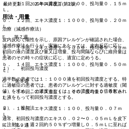
ａ． １１回、エキス濃度１：１０００、投与量０．１５ｍ
最終更新
2025年04月改訂(第2版)
Ｌ。
用法・用量
ｂ． １２回、エキス濃度１：１０００、投与量０．２０ｍ
Ｌ。
治療（減感作療法）
F． 第７週
皮内反応で陽性を示し、原因アレルゲンが確認された場合、
減感作療法を行うが、実施にあたっては、皮内反応に応じ、
ａ． １３回、エキス濃度１：１０００、投与量０．３０ｍ
初回の液の濃度及び量又は増量、投与間隔ならびに維持量は
Ｌ。
患者のその時々の症状に応じ、適宜に定めうる。
ｂ． １４回、エキス濃度１：１０００、投与量０．５０ｍ
１）． 初回投与濃度
Ｌ。
過半数の患者では１：１０００液を初回投与濃度とする。特
G． 第８週
に過敏症の患者では、患者のアレルゲンに対する過敏度（閾
値）を求め、この濃度もしくは、その濃度の１０倍希釈され
ａ． １５回、エキス濃度１：１００、投与量０．０５ｍ
た液をもって初回投与濃度とする。
Ｌ。
２）． 投与法
ｂ． １６回、エキス濃度１：１００、投与量０．０７ｍ
Ｌ。
通常、初回投与濃度のエキス０．０２〜０．０５ｍＬを皮下
に注射し、１週２回約５０％ずつ増量し０．５ｍＬに至れば
H． 第９週