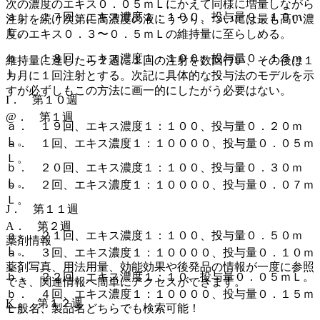
次の濃度のエキス０．０５ｍＬにかえて同様に増量しながら
ａ． １７回、エキス濃度１：１００、投与量０．１０ｍ
注射を続け次第に高濃度の液にうつり、ついには最も高い濃
Ｌ。
度のエキス０．３〜０．５ｍＬの維持量に至らしめる。
ｂ． １８回、エキス濃度１：１００、投与量０．１５ｍ
維持量に達したら２週に１回の注射を数回行い、その後は１
Ｌ。
カ月に１回注射とする。次記に具体的な投与法のモデルを示
すが必ずしもこの方法に画一的にしたがう必要はない。
I． 第１０週
@． 第１週
ａ． １９回、エキス濃度１：１００、投与量０．２０ｍ
Ｌ。
ａ． １回、エキス濃度１：１００００、投与量０．０５ｍ
Ｌ。
ｂ． ２０回、エキス濃度１：１００、投与量０．３０ｍ
Ｌ。
ｂ． ２回、エキス濃度１：１００００、投与量０．０７ｍ
Ｌ。
J． 第１１週
A． 第２週
ａ． ２１回、エキス濃度１：１００、投与量０．５０ｍ
薬剤情報
Ｌ。
ａ． ３回、エキス濃度１：１００００、投与量０．１０ｍ
薬剤写真、用法用量、効能効果や後発品の情報が一度に参照
Ｌ。
ｂ． ２２回、エキス濃度１：１０、投与量０．０５ｍＬ。
でき、関連情報へ簡単にアクセスができます。
ｂ． ４回、エキス濃度１：１００００、投与量０．１５ｍ
K． 第１２週
一般名、製品名どちらでも検索可能！
Ｌ。