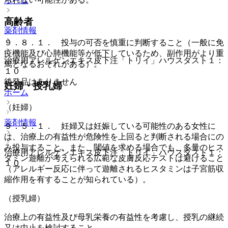
ホーム
高齢者
薬剤情報
９．８．１． 投与の可否を慎重に判断すること（一般に免
疫機能及び心肺機能等が低下しているため、副作用がより重
治療用アレルゲンエキス皮下注「トリイ」ハウスダスト１：
篤となるおそれがある）。
１０
後発品はありません
妊婦・授乳婦
ホーム
（妊婦）
薬剤情報
９．５．１． 妊婦又は妊娠している可能性のある女性に
は、治療上の有益性が危険性を上回ると判断される場合にの
み投与すること。また、閾値を求める場合でも、多量のヒス
治療用アレルゲンエキス皮下注「トリイ」ハウスダスト１：
タミン遊離が考えられる広範な皮膚反応テストは避けること
１０
（アレルギー反応に伴って遊離されるヒスタミンは子宮筋収
縮作用を有することが知られている）。
（授乳婦）
治療上の有益性及び母乳栄養の有益性を考慮し、授乳の継続
又は中止を検討すること。