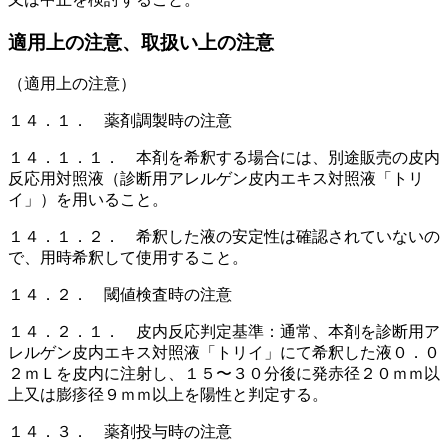
適用上の注意、取扱い上の注意
（適用上の注意）
１４．１． 薬剤調製時の注意
１４．１．１． 本剤を希釈する場合には、別途販売の皮内
反応用対照液（診断用アレルゲン皮内エキス対照液「トリ
イ」）を用いること。
１４．１．２． 希釈した液の安定性は確認されていないの
で、用時希釈して使用すること。
１４．２． 閾値検査時の注意
１４．２．１． 皮内反応判定基準：通常、本剤を診断用ア
レルゲン皮内エキス対照液「トリイ」にて希釈した液０．０
２ｍＬを皮内に注射し、１５〜３０分後に発赤径２０ｍｍ以
上又は膨疹径９ｍｍ以上を陽性と判定する。
１４．３． 薬剤投与時の注意