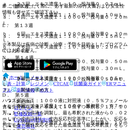
ａ． ２３回、エキス濃度１：１０、投与量０．０７ｍＬ。
※ ご使用いただく際に、必ず最新の添付文書および安全性
B． 第３週
情報も併せてご確認下さい。
ｂ． ２４回、エキス濃度１：１０、投与量０．１０ｍＬ。
ａ． ５回、エキス濃度１：１００００、投与量０．２０ｍ
Ｌ。
L． 第１３週
ｂ． ６回、エキス濃度１：１００００、投与量０．３０ｍ
ａ． ２５回、エキス濃度１：１０、投与量０．１５ｍＬ。
Ｌ。
※本製品は疾病の診断・治療・予防を目的としたプログラム
ｂ． ２６回、エキス濃度１：１０、投与量０．２０ｍＬ。
ではありません。
C． 第４週
N． 第１４週
ａ． ７回、エキス濃度１：１００００、投与量０．５０ｍ
Ｌ。
ａ． ２７回、エキス濃度１：１０、投与量０．３０ｍＬ。
ホーム
ノート
ｂ． ８回、エキス濃度１：１０００、投与量０．０５ｍ
ｂ． ２８回、エキス濃度１：１０、投与量０．５０ｍＬ。
表・計算
レジメン
CTCAE
抗菌薬ガイド
ERマニュ
Ｌ。
３）． 閾値の求め方
アル
薬剤情報
ポスト
D． 第５週
ハウスダスト１：１０００液に対照液（０．５％フェノール
新規登録
ａ． ９回、エキス濃度１：１０００、投与量０．０７ｍ
含有生理食塩溶液）を加えて１０倍ずつ希釈し、１万、１０
ログイン
Ｌ。
万、１００万倍液を調製し、最も希釈された液から０．０２
監修医師一覧
ｍＬずつ皮内注射し、皮内反応判定基準にしたがい、反応を
UpToDate特別割引
ｂ． １０回、エキス濃度１：１０００、投与量０．１０ｍ
判定する。陽性反応を呈した最低濃度（最大希釈度）をもっ
運営会社
Ｌ。