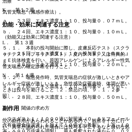
治療
K． 第１２週
気管支喘息（減感作療法）。
ａ． ２３回、エキス濃度１：１０、投与量０．０７ｍＬ。
効能・効果に関連する注意
ｂ． ２４回、エキス濃度１：１０、投与量０．１０ｍＬ。
（効能又は効果に関連する注意）
L． 第１３週
５．１． 本剤の投与開始に際し、皮膚反応テスト（スクラ
ａ． ２５回、エキス濃度１：１０、投与量０．１５ｍＬ。
ッチテスト（プリックテスト）、皮内テスト）又は特異的Ｉ
ｇＥ抗体検査を行い、原因アレルゲンによるアレルギー性気
ｂ． ２６回、エキス濃度１：１０、投与量０．２０ｍＬ。
管支喘息の確定診断を行うこと。
N． 第１４週
５．２． 喘息発作時、気管支喘息の症状が激しいときやア
レルギー症状が激しいとき、急性感染症罹患時、体調が悪い
ａ． ２７回、エキス濃度１：１０、投与量０．３０ｍＬ。
ときは投与を避けること〔２．禁忌の項、９．１．２参
照〕。
ｂ． ２８回、エキス濃度１：１０、投与量０．５０ｍＬ。
副作用
３）． 閾値の求め方
ハウスダスト１：１０００液に対照液（０．５％フェノール
次の副作用があらわれることがあるので、観察を十分に行
含有生理食塩溶液）を加えて１０倍ずつ希釈し、１万、１０
い、異常が認められた場合には投与を中止するなど適切な処
万、１００万倍液を調製し、最も希釈された液から０．０２