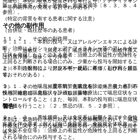
亢進し、本剤の吸収が促進される等により、アナフィラキシ
脈、血圧低下、不安、恐怖感、意識混濁等〔８．３、８．４
ー等の副作用が発現するおそれがある）。
参照〕。
（特定の背景を有する患者に関する注意）
その他の副作用
（合併症・既往歴等のある患者）
１１．２． その他の副作用
９．１．１． 本剤の投与、又はアレルゲンエキスによる診
断・治療によりショック、アナフィラキシー等のアレルギー
１）． 過敏症：（頻度不明）喘息発作の誘発、眼瞼浮腫又
症状を発現したことのある患者：治療上の有益性が危険性を
は口唇浮腫、発疹、そう痒等。
上回ると判断される場合にのみ、少量から投与を開始するこ
と（本剤の投与によりアレルギー反応に基づく副作用を起こ
２）． 注射部位：（頻度不明）硬結、疼痛、しびれ、腫脹
すおそれがある）。
等。
９．１．２． 喘息＜重症気管支喘息を除く＞患者：本剤の
３）． その他：（頻度不明）色素沈着、頭痛、脱力感、不
投与開始前に喘息症状を評価し、薬物療法にて喘息症状をコ
快感、倦怠感、発熱、リンパ腺腫脹等。
ントロールすること（また、毎回、本剤の投与前に喘息症状
警告
の評価を行うこと）〔２．禁忌の項、５．２参照〕。
９．１．３． 悪性腫瘍、又は免疫系に影響を及ぼす全身性
本剤は、緊急時に十分に対応できる医療機関において、減感
疾患を伴う患者（例えば自己免疫疾患、免疫複合体疾患、又
作療法に関する十分な知識・経験を持つ医師のもとで使用す
は免疫不全症等）：治療上の有益性が危険性を上回ると判断
ること。
される場合にのみ投与すること。