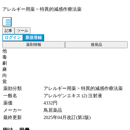
アレルギー用薬 > 特異的減感作療法薬
記事
ツール
ログイン
新規登録
薬剤情報
後発品
他
毒
劇
麻
向
覚
薬効分類
アレルギー用薬 > 特異的減感作療法薬
一般名
アレルゲンエキス (2) 注射液
薬価
4332
円
メーカー
鳥居薬品
最終更新
2025年04月改訂(第2版)