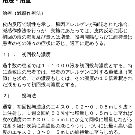
用法・用量
治療（減感作療法）
皮内反応で陽性を示し、原因アレルゲンが確認された場合、
減感作療法を行うが、実施にあたっては、皮内反応に応じ、
初回の液の濃度及び量又は増量、投与間隔ならびに維持量は
患者のその時々の症状に応じ、適宜に定めうる。
１）． 初回投与濃度
過半数の患者では１：１０００液を初回投与濃度とする。特
に過敏症の患者では、患者のアレルゲンに対する過敏度（閾
値）を求め、この濃度もしくは、その濃度の１０倍希釈され
た液をもって初回投与濃度とする。
２）． 投与法
通常、初回投与濃度のエキス０．０２〜０．０５ｍＬを皮下
に注射し、１週２回約５０％ずつ増量し０．５ｍＬに至れば
次の濃度のエキス０．０５ｍＬにかえて同様に増量しながら
注射を続け次第に高濃度の液にうつり、ついには最も高い濃
度のエキス０．３〜０．５ｍＬの維持量に至らしめる。