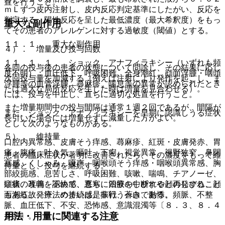
置を行うこと。
ｍＬずつ皮内注射し、皮内反応判定基準にしたがい、反応を
判定する。陽性反応を呈した最低濃度（最大希釈度）をもっ
重大な副作用
てその患者のアレルゲンに対する過敏度（閾値）とする。
１１．１． 重大な副作用
４）． 増量及び投与回数
１１．１．１． ショック、アナフィラキシー（いずれも頻
各回の投与後の患者の状態について問診し、その結果に応じ
度不明）：血圧低下、呼吸困難、全身潮紅、顔面浮腫・咽頭
次回投与量を加減する（例えば注射により発作を起こし、ま
浮腫等の血管浮腫、蕁麻疹、喘息等の異常が認められたとき
たは過大な局所反応を生じた時は増量を見合わせる）。
には、投与を中止し、直ちに適切な処置を行うこと。
また増量期間中の投与間隔は通常１週２回であるが、間隔が
また、ショック、アナフィラキシーを早期に認識しうる症状
長引いた場合には増量せずに減量した方がよい。
として次のようなものがある。
５）． 維持量
口腔内異常感、皮膚そう痒感、蕁麻疹、紅斑・皮膚発赤、胃
痛、腹痛、吐き気、嘔吐、下痢、視覚異常、視野狭窄、鼻閉
患者の臨床症状が著明に改善されたら、その濃度をもって維
塞感、くしゃみ、嗄声、咽喉頭そう痒感・咽喉頭異常感、胸
持量とし、投与を継続する。
部絞扼感、息苦しさ、呼吸困難、咳嗽、喘鳴、チアノーゼ、
症状の改善を認めて、直ちに治療を中断すると再発すること
頭痛、耳鳴、不快感、悪寒、四肢のしびれや顔のしびれ、顔
もある故、療法の持続は是非行うべきである。
面潮紅、発汗、めまい感、振戦、蒼白、動悸、頻脈、不整
脈、血圧低下、不安、恐怖感、意識混濁等〔８．３、８．４
用法・用量に関連する注意
参照〕。