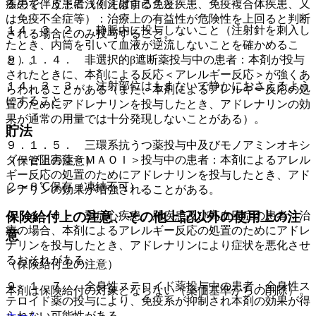
疾患を伴う患者（例えば自己免疫疾患、免疫複合体疾患、又
るので、皮下に浅く注射すること。
は免疫不全症等）：治療上の有益性が危険性を上回ると判断
１４．３．２． 静脈内に投与しないこと（注射針を刺入し
される場合にのみ投与すること。
たとき、内筒を引いて血液が逆流しないことを確かめるこ
９．１．４． 非選択的β遮断薬投与中の患者：本剤が投与
と）。
されたときに、本剤による反応＜アレルギー反応＞が強くあ
１４．３．３． 注射部位はもまないで静かにおさえるよう
らわれることがある（また、本剤によるアレルギー反応の処
にすること。
置のためにアドレナリンを投与したとき、アドレナリンの効
果が通常の用量では十分発現しないことがある）。
貯法
９．１．５． 三環系抗うつ薬投与中及びモノアミンオキシ
ダーゼ阻害薬＜ＭＡＯＩ＞投与中の患者：本剤によるアレル
（保管上の注意）
ギー反応の処置のためにアドレナリンを投与したとき、アド
２〜８℃保存（凍結不可）。
レナリンの効果が増強されることがある。
保険給付上の注意、その他上記以外の使用上の注
９．１．６． 重症心疾患、肺疾患及び高血圧症の患者：治
療の場合、本剤によるアレルギー反応の処置のためにアドレ
意
ナリンを投与したとき、アドレナリンにより症状を悪化させ
るおそれがある。
（保険給付上の注意）
９．１．７． 全身性ステロイド薬投与中の患者：全身性ス
本剤は保険給付の対象とならない（薬価基準からの削除）。
テロイド薬の投与により、免疫系が抑制され本剤の効果が得
られない可能性がある。