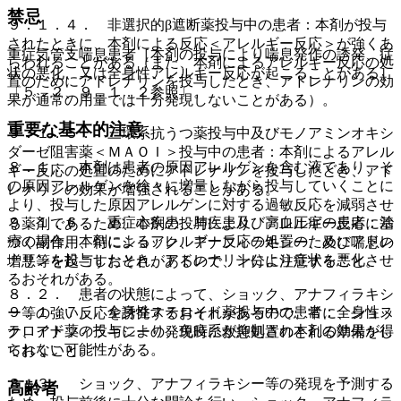
禁忌
９．１．４． 非選択的β遮断薬投与中の患者：本剤が投与
されたときに、本剤による反応＜アレルギー反応＞が強くあ
重症気管支喘息患者［本剤の投与により喘息発作の誘発、症
らわれることがある（また、本剤によるアレルギー反応の処
状の悪化、又は全身性アレルギー反応が起こることがある］
置のためにアドレナリンを投与したとき、アドレナリンの効
〔５．２、９．１．２参照〕。
果が通常の用量では十分発現しないことがある）。
重要な基本的注意
９．１．５． 三環系抗うつ薬投与中及びモノアミンオキシ
ダーゼ阻害薬＜ＭＡＯＩ＞投与中の患者：本剤によるアレル
８．１． 本剤は患者の原因アレルゲンを含む液であり、そ
ギー反応の処置のためにアドレナリンを投与したとき、アド
の原因アレルゲンを徐々に増量しながら投与していくことに
レナリンの効果が増強されることがある。
より、投与した原因アレルゲンに対する過敏反応を減弱させ
９．１．６． 重症心疾患、肺疾患及び高血圧症の患者：治
る薬剤であるため、本剤の投与により、アレルギー反応に基
療の場合、本剤によるアレルギー反応の処置のためにアドレ
づく副作用、特にショック、アナフィラキシー、及び喘息の
ナリンを投与したとき、アドレナリンにより症状を悪化させ
増悪等を起こすおそれがあるので、十分に注意すること。
るおそれがある。
８．２． 患者の状態によって、ショック、アナフィラキシ
９．１．７． 全身性ステロイド薬投与中の患者：全身性ス
ー等の強い反応を誘発するおそれがあるので、常に、ショッ
テロイド薬の投与により、免疫系が抑制され本剤の効果が得
ク、アナフィラキシーの発現時に救急処置のとれる準備をし
られない可能性がある。
ておくこと。
８．３． ショック、アナフィラキシー等の発現を予測する
高齢者