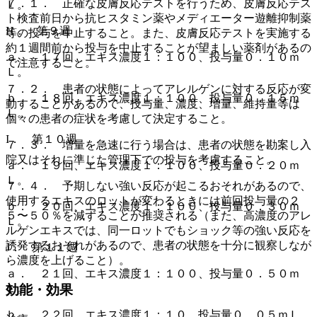
７．１． 正確な皮膚反応テストを行うため、皮膚反応テス
Ｌ。
ト検査前日から抗ヒスタミン薬やメディエーター遊離抑制薬
H． 第９週
等の投与を中止すること。また、皮膚反応テストを実施する
約１週間前から投与を中止することが望ましい薬剤があるの
ａ． １７回、エキス濃度１：１００、投与量０．１０ｍ
で注意すること。
Ｌ。
７．２． 患者の状態によってアレルゲンに対する反応が変
ｂ． １８回、エキス濃度１：１００、投与量０．１５ｍ
動することがあるので、投与量、濃度、増量、維持量等は
Ｌ。
個々の患者の症状を考慮して決定すること。
I． 第１０週
７．３． 増量を急速に行う場合は、患者の状態を勘案し入
院又はそれに準じた管理下での投与を考慮すること。
ａ． １９回、エキス濃度１：１００、投与量０．２０ｍ
Ｌ。
７．４． 予期しない強い反応が起こるおそれがあるので、
使用するエキスのロットが変わるときには前回投与量の２
ｂ． ２０回、エキス濃度１：１００、投与量０．３０ｍ
５〜５０％を減ずることが推奨される（また、高濃度のアレ
Ｌ。
ルゲンエキスでは、同一ロットでもショック等の強い反応を
誘発するおそれがあるので、患者の状態を十分に観察しなが
J． 第１１週
ら濃度を上げること）。
ａ． ２１回、エキス濃度１：１００、投与量０．５０ｍ
Ｌ。
効能・効果
ｂ． ２２回、エキス濃度１：１０、投与量０．０５ｍＬ。