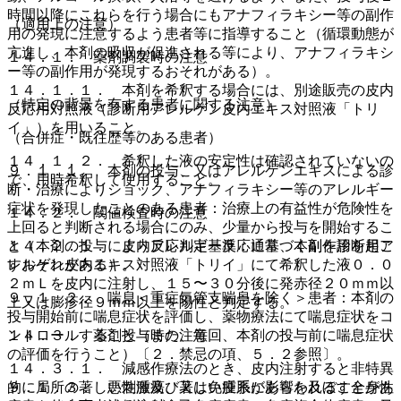
時間以降にこれらを行う場合にもアナフィラキシー等の副作
（適用上の注意）
用の発現に注意するよう患者等に指導すること（循環動態が
亢進し、本剤の吸収が促進される等により、アナフィラキシ
１４．１． 薬剤調製時の注意
ー等の副作用が発現するおそれがある）。
１４．１．１． 本剤を希釈する場合には、別途販売の皮内
（特定の背景を有する患者に関する注意）
反応用対照液（診断用アレルゲン皮内エキス対照液「トリ
イ」）を用いること。
（合併症・既往歴等のある患者）
１４．１．２． 希釈した液の安定性は確認されていないの
９．１．１． 本剤の投与、又はアレルゲンエキスによる診
で、用時希釈して使用すること。
断・治療によりショック、アナフィラキシー等のアレルギー
症状を発現したことのある患者：治療上の有益性が危険性を
１４．２． 閾値検査時の注意
上回ると判断される場合にのみ、少量から投与を開始するこ
と（本剤の投与によりアレルギー反応に基づく副作用を起こ
１４．２．１． 皮内反応判定基準：通常、本剤を診断用ア
すおそれがある）。
レルゲン皮内エキス対照液「トリイ」にて希釈した液０．０
２ｍＬを皮内に注射し、１５〜３０分後に発赤径２０ｍｍ以
９．１．２． 喘息＜重症気管支喘息を除く＞患者：本剤の
上又は膨疹径９ｍｍ以上を陽性と判定する。
投与開始前に喘息症状を評価し、薬物療法にて喘息症状をコ
ントロールすること（また、毎回、本剤の投与前に喘息症状
１４．３． 薬剤投与時の注意
の評価を行うこと）〔２．禁忌の項、５．２参照〕。
１４．３．１． 減感作療法のとき、皮内注射すると非特異
９．１．３． 悪性腫瘍、又は免疫系に影響を及ぼす全身性
的に局所の著しい刺激及び著しい腫脹があらわれることがあ