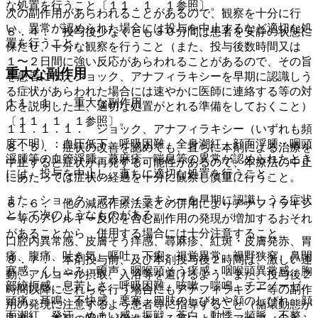
な処置を行うこと〔１１．１．１参照〕。
次の副作用があらわれることがあるので、観察を十分に行
い、異常が認められた場合には投与を中止するなど適切な処
８．４． 投与後少なくとも３０分間は患者を安静の状態に
置を行うこと。
保たせ、十分な観察を行うこと（また、投与後数時間又は
１〜２日間に強い反応があらわれることがあるので、その旨
重大な副作用
を患者に伝えショック、アナフィラキシーを早期に認識しう
る症状があらわれた場合には速やかに医師に連絡する等の対
１１．１． 重大な副作用
応を説明した上、適切な処置がとれる準備をしておくこと）
〔１１．１．１参照〕。
１１．１．１． ショック、アナフィラキシー（いずれも頻
度不明）：血圧低下、呼吸困難、全身潮紅、顔面浮腫・咽頭
８．５． 症状の改善を認めても、直ちに本剤による治療を
浮腫等の血管浮腫、蕁麻疹、喘息等の異常が認められたとき
中止すると症状が再発する可能性があるので、本療法の中止
には、投与を中止し、直ちに適切な処置を行うこと。
にあたっては症状の経過を十分に観察し慎重に行うこと。
また、ショック、アナフィラキシーを早期に認識しうる症状
８．６． 他の減感作療法薬との併用によりアナフィラキシ
として次のようなものがある。
ー等のアレルギー反応を含む副作用の発現が増加するおそれ
があることから、併用する場合には十分注意すること。
口腔内異常感、皮膚そう痒感、蕁麻疹、紅斑・皮膚発赤、胃
痛、腹痛、吐き気、嘔吐、下痢、視覚異常、視野狭窄、鼻閉
８．７． 本剤投与前、及び本剤投与後２時間は、激しい運
塞感、くしゃみ、嗄声、咽喉頭そう痒感・咽喉頭異常感、胸
動、アルコール摂取、入浴等を避けるよう、また、投与後２
部絞扼感、息苦しさ、呼吸困難、咳嗽、喘鳴、チアノーゼ、
時間以降にこれらを行う場合にもアナフィラキシー等の副作
頭痛、耳鳴、不快感、悪寒、四肢のしびれや顔のしびれ、顔
用の発現に注意するよう患者等に指導すること（循環動態が
面潮紅、発汗、めまい感、振戦、蒼白、動悸、頻脈、不整