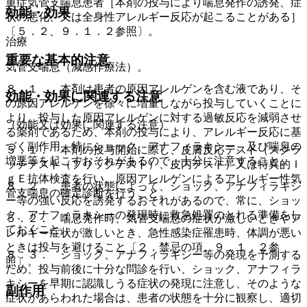
重症気管支喘息患者［本剤の投与により喘息発作の誘発、症
効能・効果
状の悪化、又は全身性アレルギー反応が起こることがある］
〔５．２、９．１．２参照〕。
治療
重要な基本的注意
気管支喘息（減感作療法）。
８．１． 本剤は患者の原因アレルゲンを含む液であり、そ
効能・効果に関連する注意
の原因アレルゲンを徐々に増量しながら投与していくことに
より、投与した原因アレルゲンに対する過敏反応を減弱させ
（効能又は効果に関連する注意）
る薬剤であるため、本剤の投与により、アレルギー反応に基
づく副作用、特にショック、アナフィラキシー、及び喘息の
５．１． 本剤の投与開始に際し、皮膚反応テスト（スクラ
増悪等を起こすおそれがあるので、十分に注意すること。
ッチテスト（プリックテスト）、皮内テスト）又は特異的Ｉ
ｇＥ抗体検査を行い、原因アレルゲンによるアレルギー性気
８．２． 患者の状態によって、ショック、アナフィラキシ
管支喘息の確定診断を行うこと。
ー等の強い反応を誘発するおそれがあるので、常に、ショッ
ク、アナフィラキシーの発現時に救急処置のとれる準備をし
５．２． 喘息発作時、気管支喘息の症状が激しいときやア
ておくこと。
レルギー症状が激しいとき、急性感染症罹患時、体調が悪い
ときは投与を避けること〔２．禁忌の項、９．１．２参
８．３． ショック、アナフィラキシー等の発現を予測する
照〕。
ため、投与前後に十分な問診を行い、ショック、アナフィラ
キシーを早期に認識しうる症状の発現に注意し、そのような
副作用
症状があらわれた場合は、患者の状態を十分に観察し、適切