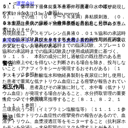
運営会社
５）． 循環器：（０．５％未満）顔面蒼白、のぼせ。
９．１．２． 下垂体前葉不全を伴う患者：水中毒が発現し
やすい〔１１．１．１参照〕。
© 2021 HOKUTO Inc. All rights reserved.
６）． その他：（０．５〜５％未満）鼻粘膜刺激、（０．
５％未満）鼻炎、発汗、全身倦怠感、鼻出血、発熱。
９．１．３． アレルギー性鼻炎を起こしたことのある患
※本製品は疾病の診断・治療・予防を目的としたプログラム
者。
ではありません。
発現頻度は、デスモプレシン点鼻液０．０１％協和の承認時
までの臨床試験及び１９８２年４月までの副作用頻度調査、
９．１．４． 鼻疾患を有する患者：鼻腔内投与のため吸収
利用規約
プライバシーポリシー
お問い合わせ
スプレー２．５協和の承認時までの臨床試験、スプレー１０
が安定しないおそれがある。
協和の承認時までの臨床試験及び使用成績調査に基づく。
９．１．５． 本剤の成分に対し過敏症の既往歴のある患
者：治療上やむを得ないと判断される場合を除き、投与しな
警告
いこと（アナフィラキシーが発現するおそれがある）〔１
１．１．２参照〕。
デスモプレシン酢酸塩水和物経鼻製剤を夜尿症に対し使用し
た患者で重篤な低ナトリウム血症による痙攣が報告されてい
相互作用
ることから、患者及びその家族に対して、水中毒（低ナトリ
ウム血症）が発現する場合があること、水分摂取管理の重要
１０．２． 併用注意：
性について十分説明・指導すること〔８．１、８．２、１
１．１．１参照〕。
三環系抗うつ剤（イミプラミン塩酸塩等）〔１１．１．１参
照〕［低ナトリウム血症性の痙攣発作の報告があるので、血
禁忌
清ナトリウム、血漿浸透圧等をモニターすること（抗利尿ホ
ルモンを分泌し、水分貯留のリスクを増すことがある）］。