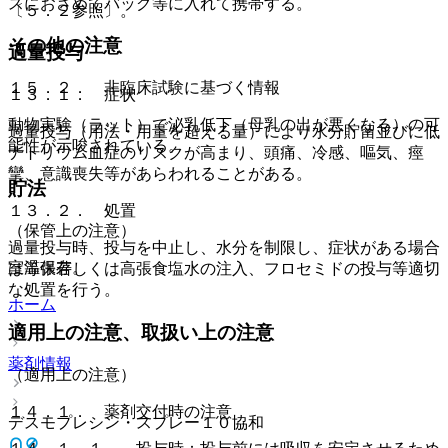
スにおさめてバッグ等に入れて携帯する。
〔５．２参照〕。
その他の注意
過量投与
１５．２． 非臨床試験に基づく情報
１３．１． 症状
動物実験（ラット）で泌乳低下（母乳の出が悪くなる）の可
過量投与（用法・用量を超える量）により水分貯留並びに低
能性が示唆されている。
ナトリウム血症のリスクが高まり、頭痛、冷感、嘔気、痙
攣、意識喪失等があらわれることがある。
貯法
１３．２． 処置
（保管上の注意）
過量投与時、投与を中止し、水分を制限し、症状がある場合
室温保存。
は等張若しくは高張食塩水の注入、フロセミドの投与等適切
な処置を行う。
ホーム
適用上の注意、取扱い上の注意
薬剤情報
（適用上の注意）
１４．１． 薬剤交付時の注意
デスモプレシン・スプレー１０協和