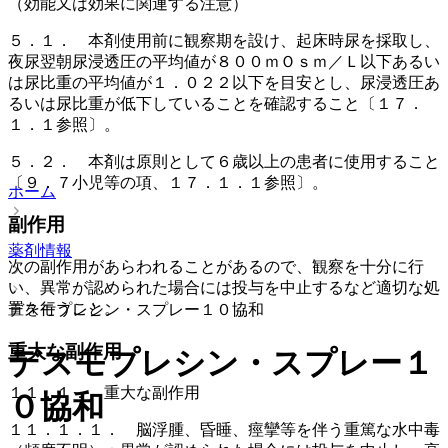
（効能又は効果に関連する注意）
５．１． 本剤使用前に観察期を設け、起床時尿を採取し、
夜尿翌朝尿浸透圧の平均値が８００ｍＯｓｍ／Ｌ以下あるい
は尿比重の平均値が１．０２２以下を目安とし、尿浸透圧あ
るいは尿比重が低下していることを確認すること〔１７．
１．１参照〕。
５．２． 本剤は原則として６歳以上の患者に使用すること
〔９．７小児等の項、１７．１．１参照〕。
ホーム
副作用
薬剤情報
次の副作用があらわれることがあるので、観察を十分に行
い、異常が認められた場合には投与を中止するなど適切な処
置を行うこと。
デスモプレシン・スプレー１０協和
重大な副作用
デスモプレシン・スプレー１
１１．１． 重大な副作用
０協和
１１．１．１． 脳浮腫、昏睡、痙攣等を伴う重篤な水中毒