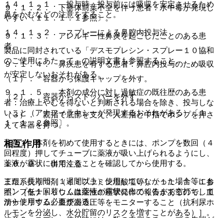
１４．１．１． 投与時：投与前には吸収を安定させるため
９．１．２． 下垂体前葉不全を伴う患者：水中毒が発現し
鼻をかむなどの注意をすること。
やすい〔１１．１．１参照〕。
１４．１．２． スプレーによる鼻腔内投与法
９．１．３． アレルギー性鼻炎を起こしたことのある患
者。
製品に同封されている「デスモプレシン・スプレー１０協和
のご使用にあたって」の説明文書も参照すること。
９．１．４． 鼻疾患を有する患者：鼻腔内投与のため吸収
が安定しないおそれがある。
（１）． 容器から保護キャップを外す。
９．１．５． 本剤の成分に対し過敏症の既往歴のある患
（２）． 容器からストッパーを外す。
者：治療上やむを得ないと判断される場合を除き、投与しな
いこと（アナフィラキシーが発現するおそれがある）〔１
（３）． 親指で底部を支え、人差指と中指でポンプを押さ
１．１．２参照〕。
えて容器を持つ。
相互作用
注意１：本剤を初めて使用するときには、ポンプを数回（４
回程度）押してチューブに薬液が吸い上げられるようにし、
薬液が霧状に出てくることを確認してから使用する。
１０．２． 併用注意：
また、長期間（１週間以上）使用していなかった場合等にも
三環系抗うつ剤（イミプラミン塩酸塩等）〔１１．１．１参
ポンプを１回若しくは薬液が霧状に出てくるまで空打ちして
照〕［低ナトリウム血症性の痙攣発作の報告があるので、血
から使用する必要がある。
清ナトリウム、血漿浸透圧等をモニターすること（抗利尿ホ
ルモンを分泌し、水分貯留のリスクを増すことがある）］。