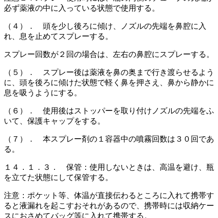
必ず薬液の中に入っている状態で使用する。
（４）． 頭を少し後ろに傾け、ノズルの先端を鼻腔に入
れ、息を止めてスプレーする。
スプレー回数が２回の場合は、左右の鼻腔にスプレーする。
（５）． スプレー後は薬液を鼻の奥まで行き渡らせるよう
に、頭を後ろに傾けた状態で軽く鼻を押さえ、鼻から静かに
息を吸うようにする。
（６）． 使用後はストッパーを取り付けノズルの先端をふ
いて、保護キャップをする。
（７）． 本スプレー剤の１容器中の噴霧回数は３０回であ
る。
１４．１．３． 保管：使用しないときは、高温を避け、瓶
を立てた状態にして保管する。
注意：ポケット等、体温が直接伝わるところに入れて携帯す
ると液漏れを起こすおそれがあるので、携帯時には収納ケー
スにおさめてバッグ等に入れて携帯する。