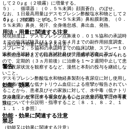
して２０μｇ（２噴霧）に増量する。
５）． 循環器：（０．５％未満）顔面蒼白、のぼせ。
なお、１日最高用量はデスモプレシン酢酸塩水和物として２
６）． その他：（０．５〜５％未満）鼻粘膜刺激、（０．
０μｇ（２噴霧）とする。
５％未満）鼻炎、発汗、全身倦怠感、鼻出血、発熱。
用法・用量に関連する注意
発現頻度は、デスモプレシン点鼻液０．０１％協和の承認時
までの臨床試験及び１９８２年４月までの副作用頻度調査、
（用法及び用量に関連する注意）
スプレー２．５協和の承認時までの臨床試験、スプレー１０
協和の承認時までの臨床試験及び使用成績調査に基づく。
本疾患は年齢とともに自然に軽快、治癒する傾向がみられる
ので、定期的（３ヵ月前後）に治療を１〜２週間中止して患
警告
者の夜尿状況を観察するなど、漫然と本剤の投与を継続しな
いこと。
デスモプレシン酢酸塩水和物経鼻製剤を夜尿症に対し使用し
た患者で重篤な低ナトリウム血症による痙攣が報告されてい
効能・効果
ることから、患者及びその家族に対して、水中毒（低ナトリ
ウム血症）が発現する場合があること、水分摂取管理の重要
尿浸透圧の低下に伴う夜尿症あるいは尿比重の低下に伴う夜
性について十分説明・指導すること〔８．１、８．２、１
尿症。
１．１．１参照〕。
効能・効果に関連する注意
禁忌
（効能又は効果に関連する注意）