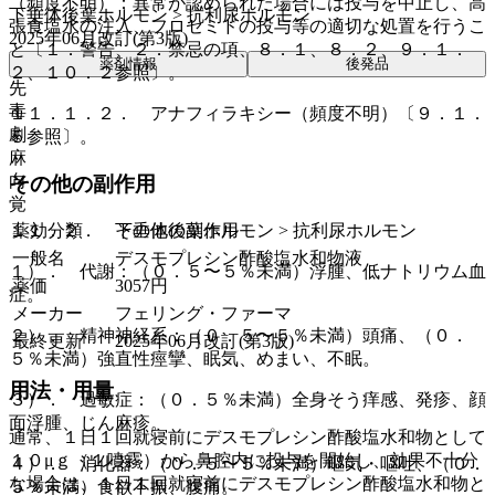
（頻度不明）：異常が認められた場合には投与を中止し、高
下垂体後葉ホルモン > 抗利尿ホルモン
張食塩水の注入、フロセミドの投与等の適切な処置を行うこ
2025年06月改訂(第3版)
と〔１．警告、２．禁忌の項、８．１、８．２、９．１．
薬剤情報
後発品
２、１０．２参照〕。
先
毒
１１．１．２． アナフィラキシー（頻度不明）〔９．１．
劇
５参照〕。
麻
向
その他の副作用
覚
薬効分類
下垂体後葉ホルモン > 抗利尿ホルモン
１１．２． その他の副作用
一般名
デスモプレシン酢酸塩水和物液
１）． 代謝：（０．５〜５％未満）浮腫、低ナトリウム血
薬価
3057
円
症。
メーカー
フェリング・ファーマ
２）． 精神神経系：（０．５〜５％未満）頭痛、（０．
最終更新
2025年06月改訂(第3版)
５％未満）強直性痙攣、眠気、めまい、不眠。
用法・用量
３）． 過敏症：（０．５％未満）全身そう痒感、発疹、顔
面浮腫、じん麻疹。
通常、１日１回就寝前にデスモプレシン酢酸塩水和物として
１０μｇ（１噴霧）から鼻腔内に投与を開始し、効果不十分
４）． 消化器：（０．５〜５％未満）嘔気・嘔吐、（０．
な場合は、１日１回就寝前にデスモプレシン酢酸塩水和物と
５％未満）食欲不振、腹痛。