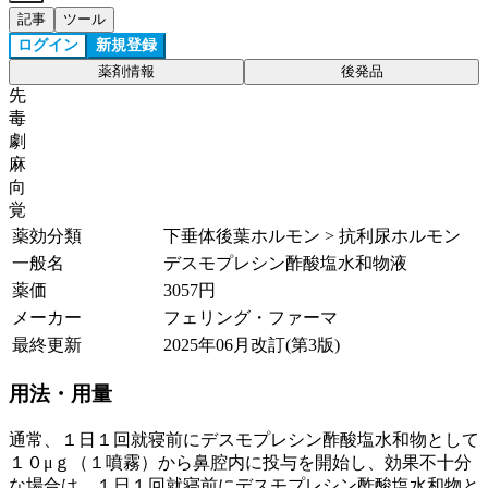
記事
ツール
ログイン
新規登録
薬剤情報
後発品
先
毒
劇
麻
向
覚
薬効分類
下垂体後葉ホルモン > 抗利尿ホルモン
一般名
デスモプレシン酢酸塩水和物液
薬価
3057
円
メーカー
フェリング・ファーマ
最終更新
2025年06月改訂(第3版)
用法・用量
通常、１日１回就寝前にデスモプレシン酢酸塩水和物として
１０μｇ（１噴霧）から鼻腔内に投与を開始し、効果不十分
な場合は、１日１回就寝前にデスモプレシン酢酸塩水和物と