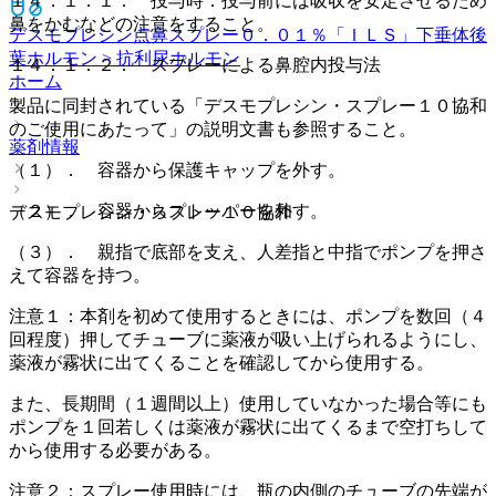
１４．１．１． 投与時：投与前には吸収を安定させるため
鼻をかむなどの注意をすること。
デスモプレシン点鼻スプレー０．０１％「ＩＬＳ」
下垂体後
葉ホルモン > 抗利尿ホルモン
１４．１．２． スプレーによる鼻腔内投与法
ホーム
製品に同封されている「デスモプレシン・スプレー１０協和
のご使用にあたって」の説明文書も参照すること。
薬剤情報
（１）． 容器から保護キャップを外す。
（２）． 容器からストッパーを外す。
デスモプレシン・スプレー１０協和
（３）． 親指で底部を支え、人差指と中指でポンプを押さ
えて容器を持つ。
注意１：本剤を初めて使用するときには、ポンプを数回（４
回程度）押してチューブに薬液が吸い上げられるようにし、
薬液が霧状に出てくることを確認してから使用する。
また、長期間（１週間以上）使用していなかった場合等にも
ポンプを１回若しくは薬液が霧状に出てくるまで空打ちして
から使用する必要がある。
注意２：スプレー使用時には、瓶の内側のチューブの先端が