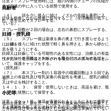
注意２：スプレー使用時には、瓶の内側のチューブの先端が
必ず薬液の中に入っている状態で使用する。
高齢者
（４）． 頭を少し後ろに傾け、ノズルの先端を鼻腔に入
症状を観察しながら慎重に投与すること（生理機能が低下し
れ、息を止めてスプレーする。
ている）。
スプレー回数が２回の場合は、左右の鼻腔にスプレーする。
妊婦・授乳婦
（５）． スプレー後は薬液を鼻の奥まで行き渡らせるよう
に、頭を後ろに傾けた状態で軽く鼻を押さえ、鼻から静かに
（妊婦）
息を吸うようにする。
妊婦又は妊娠している可能性のある女性には、治療上の有益
（６）． 使用後はストッパーを取り付けノズルの先端をふ
性が危険性を上回ると判断される場合にのみ投与すること。
いて、保護キャップをする。
（授乳婦）
（７）． 本スプレー剤の１容器中の噴霧回数は３０回であ
治療上の有益性及び母乳栄養の有益性を考慮し、授乳の継続
る。
又は中止を検討すること。
１４．１．３． 保管：使用しないときは、高温を避け、瓶
を立てた状態にして保管する。
小児等
注意：ポケット等、体温が直接伝わるところに入れて携帯す
低出生体重児、新生児、乳児及び６歳未満の幼児を対象とし
ると液漏れを起こすおそれがあるので、携帯時には収納ケー
た有効性及び安全性を指標とした臨床試験は実施していない