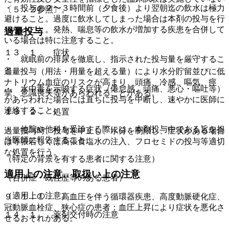
・ 投与の２〜３時間前（夕食後）より翌朝迄の飲水は極力
〔５．２参照〕。
避けること。過度に飲水してしまった場合は本剤の投与を行
わないこと。発熱、喘息等の飲水が増加する疾患を合併して
過量投与
いる場合は特に注意すること。
１３．１． 症状
・ 就眠前の排尿を徹底し、指示された投与量を厳守するこ
と。
過量投与（用法・用量を超える量）により水分貯留並びに低
ナトリウム血症のリスクが高まり、頭痛、冷感、嘔気、痙
・ 水中毒を示唆する症状（倦怠感、頭痛、悪心・嘔吐等）
攣、意識喪失等があらわれることがある。
があらわれた場合には直ちに投与を中断し、速やかに医師に
連絡すること。
１３．２． 処置
・ 他院や他科を受診する際には、本剤投与中である旨を担
過量投与時、投与を中止し、水分を制限し、症状がある場合
当医師に報告すること。
は等張若しくは高張食塩水の注入、フロセミドの投与等適切
な処置を行う。
（特定の背景を有する患者に関する注意）
適用上の注意、取扱い上の注意
（合併症・既往歴等のある患者）
（適用上の注意）
９．１．１． 高血圧を伴う循環器疾患、高度動脈硬化症、
冠動脈血栓症、狭心症の患者：血圧上昇により症状を悪化さ
１４．１． 薬剤交付時の注意
せるおそれがある。