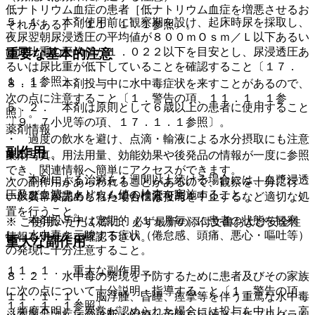
低ナトリウム血症の患者［低ナトリウム血症を増悪させるお
５．１． 本剤使用前に観察期を設け、起床時尿を採取し、
それがある］〔１１．１．１参照〕。
夜尿翌朝尿浸透圧の平均値が８００ｍＯｓｍ／Ｌ以下あるい
は尿比重の平均値が１．０２２以下を目安とし、尿浸透圧あ
重要な基本的注意
るいは尿比重が低下していることを確認すること〔１７．
１．１参照〕。
８．１． 本剤投与中に水中毒症状を来すことがあるので、
次の点に注意すること〔１．警告の項、１１．１．１参
５．２． 本剤は原則として６歳以上の患者に使用すること
照〕。
〔９．７小児等の項、１７．１．１参照〕。
薬剤情報
・ 過度の飲水を避け、点滴・輸液による水分摂取にも注意
副作用
すること。
薬剤写真、用法用量、効能効果や後発品の情報が一度に参照
でき、関連情報へ簡単にアクセスができます。
・ 本剤による治療を１週間以上続ける場合には、血漿浸透
次の副作用があらわれることがあるので、観察を十分に行
圧及び血清ナトリウム値の検査を実施すること。
一般名、製品名どちらでも検索可能！
い、異常が認められた場合には投与を中止するなど適切な処
置を行うこと。
・ 本剤投与中は定期的（１ヵ月毎）に患者の状態を観察
※ ご使用いただく際に、必ず最新の添付文書および安全性
し、水中毒を示唆する症状（倦怠感、頭痛、悪心・嘔吐等）
情報も併せてご確認下さい。
重大な副作用
の発現に十分注意すること。
１１．１． 重大な副作用
８．２． 水中毒の発現を予防するために患者及びその家族
に次の点について十分説明・指導すること〔１．警告の項、
１１．１．１． 脳浮腫、昏睡、痙攣等を伴う重篤な水中毒
１１．１．１参照〕。
（頻度不明）：異常が認められた場合には投与を中止し、高
※本製品は疾病の診断・治療・予防を目的としたプログラム