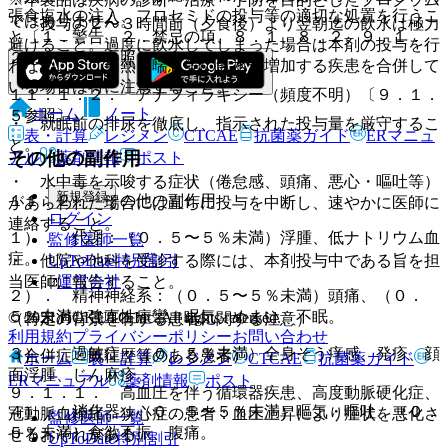
張食塩水の注入、フロセミドの投与等の適切な処置を行うこ
ではありません。
・ 投与の２〜３時間前（夕食後）より翌朝迄の飲水は極力
と〔１．警告、２．禁忌の項、８．１、８．２、９．１．
避けること。過度に飲水してしまった場合は本剤の投与を行
２、１０．２参照〕。
わないこと。発熱、喘息等の飲水が増加する疾患を合併して
いる場合は特に注意すること。
１１．１．２． アナフィラキシー（頻度不明）〔９．１．
ホーム
ノート
５参照〕。
・ 就眠前の排尿を徹底し、指示された投与量を厳守するこ
表・計算
レジメン
CTCAE
抗菌薬ガイド
ERマニュ
と。
その他の副作用
アル
薬剤情報
ポスト
・ 水中毒を示唆する症状（倦怠感、頭痛、悪心・嘔吐等）
新規登録
１１．２． その他の副作用
があらわれた場合には直ちに投与を中断し、速やかに医師に
ログイン
連絡すること。
１）． 代謝：（０．５〜５％未満）浮腫、低ナトリウム血
監修医師一覧
症。
UpToDate特別割引
・ 他院や他科を受診する際には、本剤投与中である旨を担
運営会社
当医師に報告すること。
２）． 精神神経系：（０．５〜５％未満）頭痛、（０．
５％未満）強直性痙攣、眠気、めまい、不眠。
© 2021 HOKUTO Inc. All rights reserved.
（特定の背景を有する患者に関する注意）
利用規約
プライバシーポリシー
お問い合わせ
３）． 過敏症：（０．５％未満）全身そう痒感、発疹、顔
（合併症・既往歴等のある患者）
ホーム
表・計算
レジメン
CTCAE
抗菌薬ガイド
面浮腫、じん麻疹。
ERマニュアル
薬剤情報
ポスト
９．１．１． 高血圧を伴う循環器疾患、高度動脈硬化症、
４）． 消化器：（０．５〜５％未満）嘔気・嘔吐、（０．
冠動脈血栓症、狭心症の患者：血圧上昇により症状を悪化さ
監修医師一覧
５％未満）食欲不振、腹痛。
せるおそれがある。
UpToDate特別割引