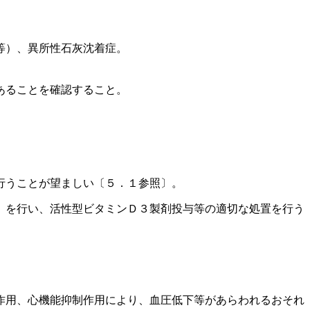
等）、異所性石灰沈着症。
あることを確認すること。
行うことが望ましい〔５．１参照〕。
）を行い、活性型ビタミンＤ３製剤投与等の適切な処置を行う
作用、心機能抑制作用により、血圧低下等があらわれるおそれ