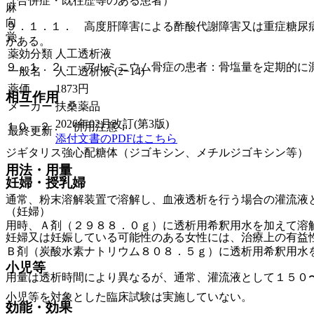
（合併症・既往歴等のある患者）
麻
向
９．１．１． 高度肝障害による酢酸代謝障害又は重症糖尿
覚
がある。
薬効分類
人工透析液
９．１．２． アルミニウム骨症の患者：骨塩量を定期的に
一般名
人工透析液 (2−14)
薬価
1873
円
相互作用
メーカー
扶桑薬品
2026年02月改訂(第3版)
１０．２． 併用注意：
最終更新
添付文書のPDFはこちら
ジギタリス強心配糖体（ジゴキシン、メチルジゴキシン等）
用法・用量
妊婦・授乳婦
通常、粉末溶解装置で溶解し、血液透析を行う場合の灌流液
（妊婦）
用時、Ａ剤（２９８８．０ｇ）に透析用希釈用水を加えて溶
妊婦又は妊娠している可能性のある女性には、治療上の有益
Ｂ剤（炭酸水素ナトリウム８０８．５ｇ）に透析用希釈用水
小児等
用量は透析時間により異なるが、通常、灌流液として１５０
小児等を対象とした臨床試験は実施していない。
効能・効果