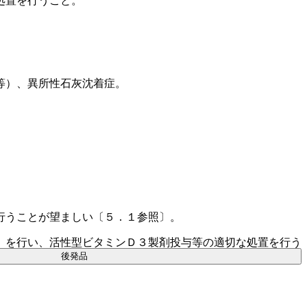
処置を行うこと。
等）、異所性石灰沈着症。
行うことが望ましい〔５．１参照〕。
）を行い、活性型ビタミンＤ３製剤投与等の適切な処置を行う
後発品