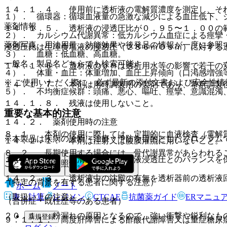
１４．１．４． 使用前に透析液の電解質濃度を測定し、そ
１）． 循環器：循環血液量の急激な減少による血圧低下、
薬剤情報
１４．１．５． 透析液の浸透圧比が０．９５〜１．００の
２）． カルシウム代謝異常：低カルシウム血症による痙攣
薬剤写真、用法用量、効能効果や後発品の情報が一度に参照
浸透圧比は生理食塩液の浸透圧（２８６ｍＯｓｍ）に対する
３）． 血糖：低血糖、高血糖。
一般名、製品名どちらでも検索可能！
１４．１．６． 透析液のｐＨは透析用水等の影響で若干の
４）． 体重・血圧：体重増加、血圧上昇傾向（口渇感増強
※ ご使用いただく際に、必ず最新の添付文書および安全性情
１４．１．７． 本剤は用時調製用の製剤であり、希釈調製
５）． 不均衡症候群：頭痛、悪心、嘔吐、痙攣、意識混濁
１４．１．８． 残液は使用しないこと。
重要な基本的注意
１４．２． 薬剤使用時の注意
８．１． 本剤の使用に際しては、定期的に血液検査（電解
※本製品は疾病の診断・治療・予防を目的としたプログラム
１４．２．１． 本剤は注射又は腹膜灌流に用いないこと。
８．２． 長期使用する場合には、骨代謝異常があらわれる
１４．２．２． 血清浸透圧と透析液浸透圧とのバランスを
こと〔５．１参照〕。
１４．２．３． 透析液中の沈殿の有無を透析器前の透析液
（特定の背景を有する患者に関する注意）
ホーム
ノート
表・計算
レジメン
CTCAE
抗菌薬ガイド
ERマニュ
（取扱い上の注意）
（合併症・既往歴等のある患者）
２０．１． 粉漏れの原因となるので、強い衝撃や鋭利なも
新規登録
９．１．１． 高度肝障害による酢酸代謝障害又は重症糖尿