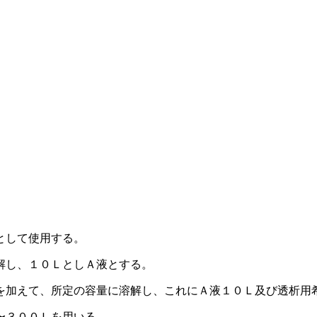
として使用する。
解し、１０ＬとしＡ液とする。
を加えて、所定の容量に溶解し、これにＡ液１０Ｌ及び透析用
〜３００Ｌを用いる。