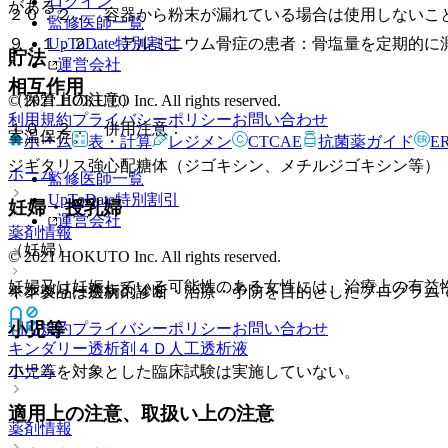
ログイン
がある。
２０．２． 容器から粉末が漏れている場合は使用しないこ
監修医師一覧
UpToDate特別割引
９．１．２． アルミニウム骨症の患者：骨塩量を定期的に
貯法
運営会社
相互作用
（保管上の注意）
© 2021 HOKUTO Inc. All rights reserved.
利用規約
プライバシーポリシー
お問い合わせ
１０．２． 併用注意：
室温保存。
ホーム
表・計算
レジメン
CTCAE
抗菌薬ガイド
E
ジギタリス強心配糖体（ジゴキシン、メチルジゴキシン等）
ホーム
監修医師一覧
UpToDate特別割引
妊婦・授乳婦
運営会社
薬剤情報
（妊婦）
© 2021 HOKUTO Inc. All rights reserved.
妊婦又は妊娠している可能性のある女性には、治療上の有益
キンダリー透析剤４Ｅ
※本製品は疾病の診断・治療・予防を目的としたプログラム
小児等
利用規約
プライバシーポリシー
お問い合わせ
キンダリー透析剤４Ｄ
人工透析液
ホーム
小児等を対象とした臨床試験は実施していない。
適用上の注意、取扱い上の注意
薬剤情報