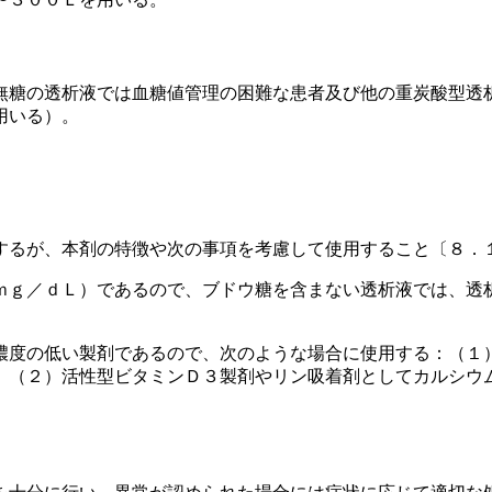
無糖の透析液では血糖値管理の困難な患者及び他の重炭酸型透
用いる）。
するが、本剤の特徴や次の事項を考慮して使用すること〔８．
ｍｇ／ｄＬ）であるので、ブドウ糖を含まない透析液では、透
濃度の低い製剤であるので、次のような場合に使用する：（１
、（２）活性型ビタミンＤ３製剤やリン吸着剤としてカルシウ