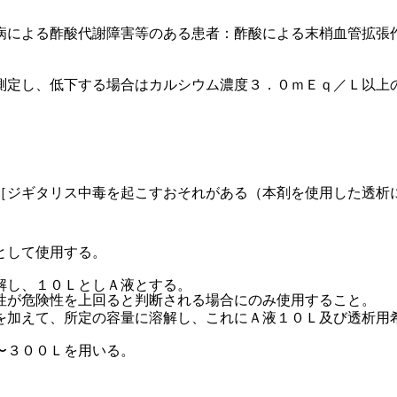
病による酢酸代謝障害等のある患者：酢酸による末梢血管拡張
測定し、低下する場合はカルシウム濃度３．０ｍＥｑ／Ｌ以上
［ジギタリス中毒を起こすおそれがある（本剤を使用した透析
として使用する。
解し、１０ＬとしＡ液とする。
性が危険性を上回ると判断される場合にのみ使用すること。
を加えて、所定の容量に溶解し、これにＡ液１０Ｌ及び透析用
〜３００Ｌを用いる。