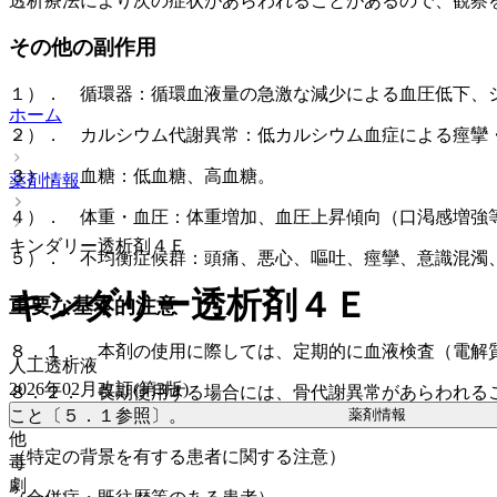
透析療法により次の症状があらわれることがあるので、観察
その他の副作用
１）． 循環器：循環血液量の急激な減少による血圧低下、
ホーム
２）． カルシウム代謝異常：低カルシウム血症による痙攣
３）． 血糖：低血糖、高血糖。
薬剤情報
４）． 体重・血圧：体重増加、血圧上昇傾向（口渇感増強
キンダリー透析剤４Ｅ
５）． 不均衡症候群：頭痛、悪心、嘔吐、痙攣、意識混濁
キンダリー透析剤４Ｅ
重要な基本的注意
８．１． 本剤の使用に際しては、定期的に血液検査（電解
人工透析液
2026年02月改訂(第3版)
８．２． 長期使用する場合には、骨代謝異常があらわれる
薬剤情報
こと〔５．１参照〕。
他
（特定の背景を有する患者に関する注意）
毒
劇