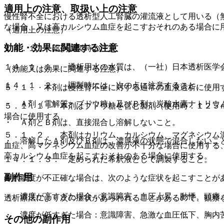
適用上の注意、取扱い上の注意
慢性腎不全における透析型人工腎臓の灌流液として用いる（
な場合、又は高カルシウム血症を起こすおそれのある場合に
（適用上の注意）
効能・効果に関連する注意
１４．１． 薬剤調製時の注意
１４．１．１． 透析用水の水質は、（一社）日本透析医学
（効能又は効果に関連する注意）
１４．１．２． 調製時には、次の点に注意すること。
５．１． 本剤は慢性腎不全に対する通常の血液透析に使用
・ Ａ剤（電解質・ブドウ糖）及びＢ剤（炭酸水素ナトリウ
５．１．１． 本剤はブドウ糖を含む製剤（使用時：１２５
場合に使用する。
・ Ａ剤とＢ剤は、直接混合し溶解しないこと。
５．１．２． 本剤はカリウム、カルシウム、マグネシウム
・ 溶解したＡ剤及びＢ剤は、濃厚液の状態で混合しないこ
血症、高マグネシウム血症の改善が不十分な場合に使用する
高カルシウム血症を起こすおそれのある場合に使用する。
１４．１．３． 定められた希釈液として調製すること。
副作用
希釈濃度が不正確な場合は、次のような症状を起こすことが
・ 濃度が高すぎた場合：意識障害、血圧上昇、動悸、頭痛
透析療法により次の症状があらわれることがあるので、観察
・ 濃度が低すぎた場合：意識障害、急激な血圧低下、胸内
その他の副作用