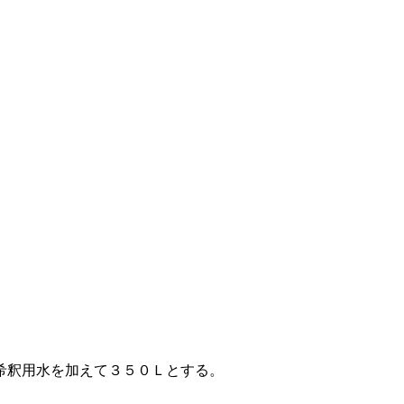
希釈用水を加えて３５０Ｌとする。