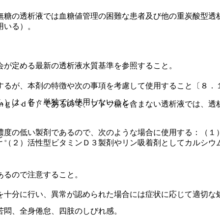
無糖の透析液では血糖値管理の困難な患者及び他の重炭酸型透
用いる）。
会が定める最新の透析液水質基準を参照すること。
するが、本剤の特徴や次の事項を考慮して使用すること〔８．
ム）は、各々単独では使用しないこと。
ｍｇ／ｄＬ）であるので、ブドウ糖を含まない透析液では、透
濃度の低い製剤であるので、次のような場合に使用する：（１
と。
、（２）活性型ビタミンＤ３製剤やリン吸着剤としてカルシウ
あるので注意すること。
。
を十分に行い、異常が認められた場合には症状に応じて適切な
苦悶、全身倦怠、四肢のしびれ感。