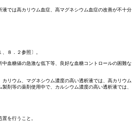
析液では高カリウム血症、高マグネシウム血症の改善が不十分
１、８．２参照〕。
析中血糖値の急激な低下等、良好な血糖コントロールの困難な
）カリウム、マグネシウム濃度の高い透析液では、高カリウム
ム製剤等の薬剤使用中で、カルシウム濃度の高い透析液では、
処置を行うこと。