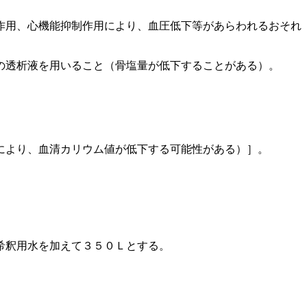
作用、心機能抑制作用により、血圧低下等があらわれるおそれ
の透析液を用いること（骨塩量が低下することがある）。
により、血清カリウム値が低下する可能性がある）］。
希釈用水を加えて３５０Ｌとする。