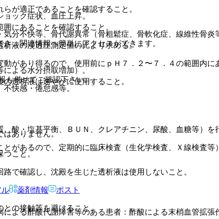
れらが適正であることを確認すること。
ショック症状、血圧上昇。
範囲にあることを確認すること。
・気分不快等、骨代謝異常（骨粗鬆症、骨軟化症、線維性骨炎
でき、関連情報へ簡単にアクセスができます。
透析液の浸透圧測定値の比より求める。
変動があり得るので、使用前にｐＨ７．２〜７．４の範囲内に
等による水分摂取増加）。
報も併せてご確認下さい。
後の透析液は速やかに使用すること。
、不快感・倦怠感等。
質、酸・塩基平衡、ＢＵＮ、クレアチニン、尿酸、血糖等）を
ではありません。
ことがあるので、定期的に臨床検査（生化学検査、Ｘ線検査等
保つこと。
回路で確認し、沈殿を生じた透析液は使用しないこと。
アル
薬剤情報
ポスト
のとの接触等を避けること。
病による酢酸代謝障害等のある患者：酢酸による末梢血管拡張