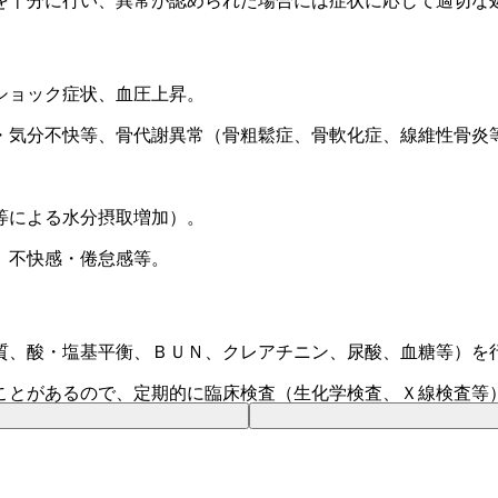
を十分に行い、異常が認められた場合には症状に応じて適切な
ショック症状、血圧上昇。
・気分不快等、骨代謝異常（骨粗鬆症、骨軟化症、線維性骨炎
等による水分摂取増加）。
、不快感・倦怠感等。
質、酸・塩基平衡、ＢＵＮ、クレアチニン、尿酸、血糖等）を
ことがあるので、定期的に臨床検査（生化学検査、Ｘ線検査等