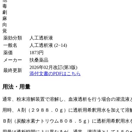
毒
劇
麻
向
覚
薬効分類
人工透析液
一般名
人工透析液 (2−14)
薬価
1873
円
メーカー
扶桑薬品
2026年02月改訂(第3版)
最終更新
添付文書のPDFはこちら
用法・用量
通常、粉末溶解装置で溶解し、血液透析を行う場合の灌流液
用時、Ａ剤（２９８８．０ｇ）に透析用希釈用水を加えて溶
Ｂ剤（炭酸水素ナトリウム８０８．５ｇ）に透析用希釈用水
用量は透析時間により異なるが、通常、灌流液として１５０