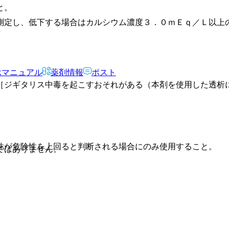
と。
測定し、低下する場合はカルシウム濃度３．０ｍＥｑ／Ｌ以上
Rマニュアル
薬剤情報
ポスト
［ジギタリス中毒を起こすおそれがある（本剤を使用した透析
性が危険性を上回ると判断される場合にのみ使用すること。
ではありません。