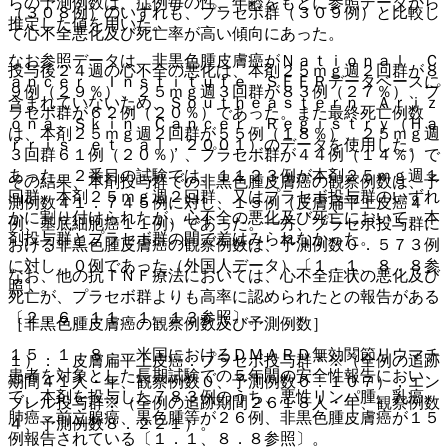
らの予測例数は、症例毎の性、年齢をもとに参照データから
（３０８例）のいずれも、プラセボ群（３０９例）と比較し
推定した値を用いた。
て心不全悪化及び死亡率が高い傾向にあった。
なお参照データは、非黒色腫皮膚癌がＮａｔｉｏｎａｌ Ｃ
投与後２４週の心不全の悪化は、本剤２５ｍｇ週２回群が８
ａｎｃｅｒ Ｉｎｓｔｉｔｕｔｅ ＳＥＥＲデータベースに
９例（２９％）、２５ｍｇ週３回群が８３例（２７％）、プ
含まれていないため、Ｓｏｕｔｈｅａｓｔｅｒｎ Ａｒｉｚ
ラセボ群が６２例（２０％）であった。また最終死亡例数
ｏｎａ Ｓｋｉｎ Ｃａｎｃｅｒ Ｒｅｇｉｓｔｒｙ（Ｈａ
は、本剤２５ｍｇ週２回群が５５例（１８％）、２５ｍｇ週
ｒｒｉｓ ｅｔ ａｌ，２００１）のデータを使用した。
３回群６１例（２０％）、プラセボ群が４４例（１４％）で
あった。２番目の試験では、１１２３例が本剤２５ｍｇ週１
その結果、本剤投与群での非黒色腫皮膚癌の観察例数は、予
回群、本剤２５ｍｇ週２回群、又はプラセボ投与群のいずれ
測例数４１．７４５例に対し、１５例（皮膚扁平上皮癌４
かに割り付けられたが、心不全の悪化及び死亡において、本
例、基底細胞癌１１例）であった。一方、プラセボ投与群に
剤投与群とプラセボ群の間で差はみられなかった。
おける非黒色腫皮膚癌の観察例数は、予測例数０．５７３例
に対し、０例であった（外国人データ）〔１．１、８．８参
なお、他の抗ＴＮＦ療法においては、心不全症状の悪化及び
照〕。
死亡が、プラセボ群よりも高率に認められたとの報告がある
〔２．６、１１．１．１３参照〕。
［非黒色腫皮膚癌の観察例数及び予測例数］
１５．１．８． 米国におけるＤＭＡＲＤ無効関節リウマチ
１）． 皮膚扁平上皮癌：プラセボ投与群＊※（全例の追跡
患者を対象とした長期試験での５年間の安全性報告におい
期間４１人・年、観察例数０、予測例数０．１０７）；エン
て、本剤を投与した７８３例のうち、悪性リンパ腫、乳癌、
ブレル投与群※（全例の追跡期間２６１８人・年、観察例数
肺癌、前立腺癌、黒色腫等が２６例、非黒色腫皮膚癌が１５
４、予測例数８．２２１）。
例報告されている〔１．１、８．８参照〕。