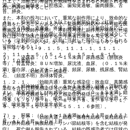
た上で、治療上の有益性が危険性を上まわると判断される場
満、歯痛、歯髄炎、口腔感染、歯知覚過敏、歯肉腫脹、舌
合にのみ投与すること。
苔、膵炎。
また、本剤の投与において、重篤な副作用により、致命的な
４）． 投与部位：（１％以上）注射部位反応（紅斑、出血
経過をたどることがあるので、緊急時の対応が十分可能な医
斑、そう痒感、皮膚炎、疼痛、挫傷等）［注射部位反応は、
療施設及び医師が使用し、本剤投与後に副作用が発現した場
投与開始から１ヵ月の間に高頻度で発現し、その後減少して
合には、主治医に連絡するよう患者に注意を与えること
いる（注射部位反応は、以前に注射した部位にもあらわれる
〔２．１−２．３、２．５、８．１−８．３、８．７、８．
可能性がある）］。
８、９．１．１−９．１．５、１１．１．１、１１．１．
２、１１．１．５、１５．１．６、１５．１．８−１５．
５）． 泌尿器：（０．１〜１％未満）尿路感染（膀胱炎
１．１０参照〕。
等）、腎盂腎炎、ＢＵＮ増加、尿沈渣、血尿、（０．１％未
満）蛋白尿、クレアチニン上昇、頻尿、尿糖、残尿感、腎結
１．２． 〈効能共通〉感染症
石、（頻度不明）糸球体腎炎。
１．２．１． 〈効能共通〉重篤な感染症：敗血症、真菌感
６）． 精神神経系：（０．１〜１％未満）頭痛、浮動性め
染症を含む日和見感染症等の致死的感染症が報告されている
まい、感覚減退（しびれ感等）、不眠、（０．１％未満）錯
ため、十分な観察を行うなど感染症の発症に注意すること
感覚（ピリピリ感等）、眠気、味覚異常、手根管症候群、不
〔２．１、２．２、８．１、８．７、８．８、９．１．１、
安、嗅覚異常、四肢異常感覚。
９．１．３、１１．１．１、１５．１．６参照〕。
７）． 肝臓：（０．１〜１％未満）ＡＬＴ上昇、ＡＳＴ上
１．２．２． 〈効能共通〉結核：播種性結核（粟粒結核）
昇、ＡＬＰ上昇、ＬＤＨ上昇。
及び肺外結核（胸膜結核、リンパ節結核等）を含む結核が発
症し、死亡例も報告されている。結核の既感染者では症状の