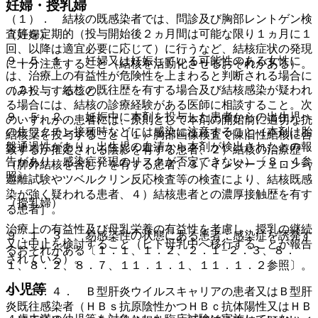
妊婦・授乳婦
（１）． 結核の既感染者では、問診及び胸部レントゲン検
査等を定期的（投与開始後２ヵ月間は可能な限り１ヵ月に１
（妊婦）
回、以降は適宜必要に応じて）に行うなど、結核症状の発現
９．５．１． 妊婦又は妊娠している可能性のある女性に
に十分注意すること（結核を活動化させるおそれがある）。
は、治療上の有益性が危険性を上まわると判断される場合に
（２）． 結核の既往歴を有する場合及び結核感染が疑われ
のみ投与すること。
る場合には、結核の診療経験がある医師に相談すること。次
９．５．２． 妊娠中に本剤を投与した患者からの出生児へ
のいずれかの患者には、原則として本剤の開始前に適切な抗
の生ワクチン接種時などには感染に注意すること（本剤は胎
結核薬を投与すること［１）胸部画像検査で陳旧性結核に合
盤通過性があり、出生児の血清から本剤が検出されたとの報
致するか推定される陰影を有する患者、２）結核の治療歴
告があり、感染症発現のリスクが否定できない）〔８．４参
（肺外結核を含む）を有する患者、３）インターフェロン−γ
照〕。
遊離試験やツベルクリン反応検査等の検査により、結核既感
染が強く疑われる患者、４）結核患者との濃厚接触歴を有す
（授乳婦）
る患者］。
治療上の有益性及び母乳栄養の有益性を考慮し、授乳の継続
９．１．３． 易感染性の状態にある患者：感染症を誘発す
又は中止を検討すること（ヒト母乳中へ移行することが報告
るおそれがある〔１．１、１．２、２．１−２．３、８．
されている）。
１、８．２、８．７、１１．１．１、１１．１．２参照〕。
小児等
９．１．４． Ｂ型肝炎ウイルスキャリアの患者又はＢ型肝
炎既往感染者（ＨＢｓ抗原陰性かつＨＢｃ抗体陽性又はＨＢ