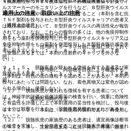
４歳未満の幼児等を対象とした臨床試験は実施していない。
ｓ抗原陰性かつＨＢｓ抗体陽性）：肝機能検査値や肝炎ウイ
ルスマーカーのモニタリングを行うなど、Ｂ型肝炎ウイルス
適用上の注意、取扱い上の注意
再活性化の徴候や症状の発現に注意すること（本剤を含む抗
ＴＮＦ製剤を投与されたＢ型肝炎ウイルスキャリアの患者又
（適用上の注意）
は既往感染者において、Ｂ型肝炎ウイルスの再活性化が報告
されており、なお、これらの報告の多くは、他の免疫抑制作
１４．１． 薬剤投与前の注意
用をもつ薬剤を併用投与したＢ型肝炎ウイルスキャリア又は
免疫抑制作用をもつ薬剤を併用投与したＢ型肝炎既往感染患
１４．１．１． 投与約１５〜３０分前に室温に戻しておく
者に起きている）〔１．１、８．１、８．３、８．７参
（室温に戻るまでは、本剤の注射針のキャップを外さな
照〕。
い）。
９．１．５． 脱髄疾患が疑われる徴候を有する患者及び家
１４．１．２． 投与前に、内容物を目視により確認する
族歴のある患者〔１．１、１．３、２．５、１１．１．５参
（本剤は、白色の蛋白微粒子を認めることがあるが、本剤の
照〕。
投与にあたっては問題ない、なお、着色異物又は変色が認め
られる場合は、使用しない）。
（１）． 脱髄疾患が疑われる徴候を有する患者について
は、神経学的評価や画像診断等の検査を行い、慎重に危険性
１４．２． 薬剤投与時の注意
と有益性を評価した上で本剤適用の妥当性を検討し、投与後
は十分に観察を行うこと（脱髄疾患発現のおそれがある）。
１４．２．２． 本剤は、１回使用の製剤であり、再使用し
ないこと。
（２）． 脱髄疾患の家族歴のある患者は、適宜画像診断等
の検査を実施し、十分注意すること（脱髄疾患発現のおそれ
１４．２．３． 注射部位反応（紅斑、発赤、疼痛、腫脹、