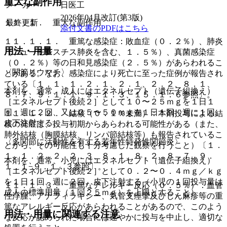
重大な副作用
メーカー
日医工
2026年04月改訂(第3版)
最終更新
１１．１． 重大な副作用
添付文書のPDFはこちら
１１．１．１． 重篤な感染症：敗血症（０．２％）、肺炎
用法・用量
（ニューモシスチス肺炎を含む、１．５％）、真菌感染症
（０．２％）等の日和見感染症（２．５％）があらわれるこ
〈関節リウマチ〉
とがある。なお、感染症により死亡に至った症例が報告され
ている〔１．１、１．２．１、２．１、２．２、８．１、
本剤を、通常、成人にはエタネルセプト（遺伝子組換え）
８．７、９．１．１、９．１．３、１５．１．６参照〕。
［エタネルセプト後続２］として１０〜２５ｍｇを１日１
回、週に２回、又は２５〜５０ｍｇを１日１回、週に１回、
１１．１．２． 結核（０．１％未満）：本剤投与による結
皮下注射する。
核の発症は、投与初期からあらわれる可能性がある（また、
肺外結核（胸膜結核、リンパ節結核等）も報告されているこ
〈多関節に活動性を有する若年性特発性関節炎〉
とから、その可能性も十分考慮した観察を行うこと）〔１．
１、１．２．２、２．３、８．１、８．２、８．７、９．
本剤を、通常、小児にはエタネルセプト（遺伝子組換え）
１．１−９．１．３参照〕。
［エタネルセプト後続２］として０．２〜０．４ｍｇ／ｋｇ
を１日１回、週に２回、皮下注射する（小児の１回投与量は
１１．１．３． 重篤なアレルギー反応（０．５％）：血管
成人の標準用量（１回２５ｍｇ）を上限とすること）。
性浮腫、アナフィラキシー、気管支痙攣及びじん麻疹等の重
篤なアレルギー反応があらわれることがあるので、このよう
用法・用量に関連する注意
な反応が認められた場合には速やかに投与を中止し、適切な