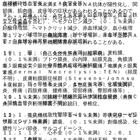
血球破砕性血管炎、ＩｇＡ血管炎等）。
症候群（０．１％未満）：抗ｄｓＤＮＡ抗体が陽性化し、関
節痛、筋肉痛、皮疹等の症状があらわれることがあるので、
９）． 血液：（０．１〜１％未満）白血球増加、貧血（鉄
このような場合には、投与を中止すること〔８．５、１５．
欠乏性貧血を含む）、ヘモグロビン減少、（０．１％未満）
１．２参照〕。
好酸球増加、ヘマトクリット減少、赤血球減少、血小板増
加、リンパ球増加、血沈亢進、好中球増加、赤血球形態異
１１．１．８． 肝機能障害（３．１％）：ＡＳＴ上昇、Ａ
常、白血球分画異常、網状赤血球増加。
ＬＴ上昇等を伴う肝機能障害があらわれることがある。
１０）． 眼：（０．１〜１％未満）結膜炎、麦粒腫、
１１．１．９． 自己免疫性肝炎（頻度不明）。
（０．１％未満）ブドウ膜炎、白内障、結膜充血、角膜潰
１１．１．１０． 中毒性表皮壊死融解症（Ｔｏｘｉｃ Ｅ
瘍、眼精疲労、眼乾燥、眼のちらつき、眼痛、強膜炎、眼異
ｐｉｄｅｒｍａｌ Ｎｅｃｒｏｌｙｓｉｓ：ＴＥＮ）（頻度
常感。
不明）、皮膚粘膜眼症候群（Ｓｔｅｖｅｎｓ−Ｊｏｈｎｓｏ
１１）． 筋・骨格系：（０．１〜１％未満）化膿性関節
ｎ症候群）（０．１％未満）、多形紅斑（０．１％未満）。
炎、疼痛（四肢疼痛、腰疼痛、背部疼痛、臀部疼痛等）、
１１．１．１１． 抗好中球細胞質抗体陽性血管炎（ＡＮＣ
（０．１％未満）関節痛、筋痛、ループス様症候群、滑膜
Ａ陽性血管炎）（頻度不明）。
炎、肩こり、靭帯障害、関節脱臼、脊椎症。
１１．１．１２． 急性腎障害（０．１％）、ネフローゼ症
１２）． 抵抗機構：（０．１〜１％未満）帯状疱疹、イン
候群（０．１％未満）。
フルエンザ、蜂巣炎、膿瘍、（０．１％未満）創傷感染、化
膿性リンパ節炎、サルコイドーシス。
１１．１．１３． 心不全（０．１％未満）〔２．６、１
５．１．７参照〕。
１３）． 生殖器：（０．１％未満）月経不順、乳腺炎。