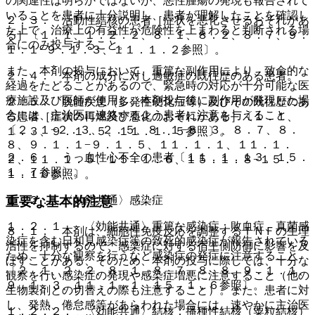
の関連性は明らかではないが、悪性腫瘍の発現も報告されて
いることを患者に十分説明し、患者が理解したことを確認し
２．３． 活動性結核の患者［症状を悪化させるおそれがあ
た上で、治療上の有益性が危険性を上まわると判断される場
る］〔１．１、１．２．２、８．１、８．２、８．７、９．
合にのみ投与すること。
１．１−９．１．３、１１．１．２参照〕。
また、本剤の投与において、重篤な副作用により、致命的な
２．４． 本剤の成分に対し過敏症の既往歴のある患者。
経過をたどることがあるので、緊急時の対応が十分可能な医
療施設及び医師が使用し、本剤投与後に副作用が発現した場
２．５． 脱髄疾患（多発性硬化症等）及びその既往歴のあ
合には、主治医に連絡するよう患者に注意を与えること
る患者［症状の再燃及び悪化のおそれがある］〔１．１、
〔２．１−２．３、２．５、８．１−８．３、８．７、８．
１．３、９．１．５、１１．１．５参照〕。
８、９．１．１−９．１．５、１１．１．１、１１．１．
２．６． うっ血性心不全の患者〔１１．１．１３、１５．
２、１１．１．５、１５．１．６、１５．１．８−１５．
１．７参照〕。
１．１０参照〕。
１．２． 〈効能共通〉感染症
重要な基本的注意
１．２．１． 〈効能共通〉重篤な感染症：敗血症、真菌感
８．１． 本剤は、細胞性免疫反応を調整するＴＮＦの生理
染症を含む日和見感染症等の致死的感染症が報告されている
活性を抑制するので、感染症に対する宿主側防御に影響を及
ため、十分な観察を行うなど感染症の発症に注意すること
ぼすことがある、そのため、本剤の投与に際しては、十分な
〔２．１、２．２、８．１、８．７、８．８、９．１．１、
観察を行い感染症の発現や感染症増悪に注意すること（他の
９．１．３、１１．１．１、１５．１．６参照〕。
生物製剤との切替えの際も注意すること）。また、患者に対
し、発熱、倦怠感等があらわれた場合には、速やかに主治医
１．２．２． 〈効能共通〉結核：播種性結核（粟粒結核）