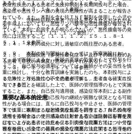
ある］〔１．１、１．２．１、８．１、８．７、９．１．
炎症性疾患のある患者に免疫抑制剤を長期間投与した場合、
１、９．１．３、１１．１．１参照〕。
感染症や悪性リンパ腫の発現の危険性が高まることが報告さ
れている。また、本剤を含む抗ＴＮＦ製剤を使用した小児や
２．３． 活動性結核の患者［症状を悪化させるおそれがあ
若年成人においても、悪性リンパ腫等の悪性腫瘍が報告され
る］〔１．１、１．２．２、８．１、８．２、８．７、９．
ている。本剤に起因するか明らかでないが、悪性腫瘍等の発
１．１−９．１．３、１１．１．２参照〕。
現には注意すること〔１．１、１．２、１５．１．８−１
５．１．１０参照〕。
２．４． 本剤の成分に対し過敏症の既往歴のある患者。
８．９． 本剤の投与開始にあたっては、医療施設におい
２．５． 脱髄疾患（多発性硬化症等）及びその既往歴のあ
て、必ず医師によるか、医師の直接の監督のもとで投与を行
る患者［症状の再燃及び悪化のおそれがある］〔１．１、
うこと。自己投与の適用については、医師がその妥当性を慎
１．３、９．１．５、１１．１．５参照〕。
重に検討し、十分な教育訓練を実施したのち、本剤投与によ
２．６． うっ血性心不全の患者〔１１．１．１３、１５．
る危険性と対処法について患者が理解し、患者自ら確実に投
１．７参照〕。
与できることを確認した上で、医師の管理指導のもとで実施
すること。また、自己投与適用後、感染症等本剤による副作
重要な基本的注意
用が疑われる場合や自己投与の継続が困難な状況となる可能
性がある場合には、直ちに自己投与を中止させ、医師の管理
８．１． 本剤は、細胞性免疫反応を調整するＴＮＦの生理
下で慎重に観察するなど適切な処置を行うこと。自己投与を
活性を抑制するので、感染症に対する宿主側防御に影響を及
適用する場合は、使用済みの注射針あるいは注射器を再使用
ぼすことがある、そのため、本剤の投与に際しては、十分な
しないように患者に注意を促し、安全な廃棄方法について指
観察を行い感染症の発現や感染症増悪に注意すること（他の
導を徹底し、全ての器具の安全な廃棄方法に関する指導を行