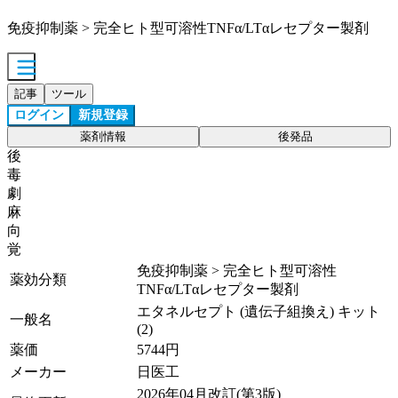
免疫抑制薬 > 完全ヒト型可溶性TNFα/LTαレセプター製剤
記事
ツール
ログイン
新規登録
薬剤情報
後発品
後
毒
劇
麻
向
覚
免疫抑制薬 > 完全ヒト型可溶性
薬効分類
TNFα/LTαレセプター製剤
エタネルセプト (遺伝子組換え) キット
一般名
(2)
薬価
5744
円
メーカー
日医工
2026年04月改訂(第3版)