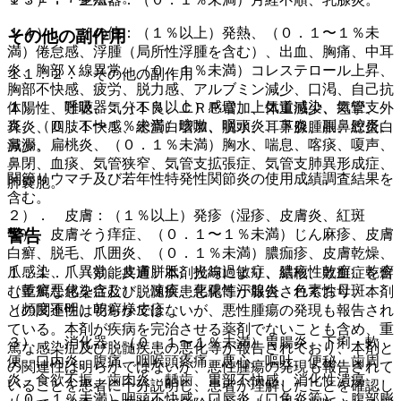
１４）． その他：（１％以上）発熱、（０．１〜１％未
その他の副作用
満）倦怠感、浮腫（局所性浮腫を含む）、出血、胸痛、中耳
炎、胸部Ｘ線異常、（０．１％未満）コレステロール上昇、
１１．２． その他の副作用
胸部不快感、疲労、脱力感、アルブミン減少、口渇、自己抗
１）． 呼吸器：（１％以上）感冒、上気道感染、気管支
体陽性、難聴、気分不良、ＣＲＰ増加、体重減少、痙攣、外
炎、（０．１〜１％未満）咳嗽、咽頭炎、鼻炎、副鼻腔炎、
耳炎、四肢不快感、総蛋白増加、脱水、耳下腺腫脹、総蛋白
鼻漏、扁桃炎、（０．１％未満）胸水、喘息、喀痰、嗄声、
減少。
鼻閉、血痰、気管狭窄、気管支拡張症、気管支肺異形成症、
関節リウマチ及び若年性特発性関節炎の使用成績調査結果を
肺嚢胞。
含む。
２）． 皮膚：（１％以上）発疹（湿疹、皮膚炎、紅斑
警告
等）、皮膚そう痒症、（０．１〜１％未満）じん麻疹、皮膚
白癬、脱毛、爪囲炎、（０．１％未満）膿痂疹、皮膚乾燥、
爪感染、爪異常、皮膚胼胝、光線過敏症、膿疱性乾癬、乾癬
１．１． 〈効能共通〉本剤投与により、結核、敗血症を含
（乾癬悪化を含む）、凍瘡、化膿性汗腺炎、色素性母斑、
む重篤な感染症及び脱髄疾患悪化等が報告されており、本剤
（頻度不明）乾癬様皮疹。
との関連性は明らかではないが、悪性腫瘍の発現も報告され
ている。本剤が疾病を完治させる薬剤でないことも含め、重
３）． 消化器：（０．１〜１％未満）胃腸炎、下痢・軟
篤な感染症及び脱髄疾患の悪化等が報告されており、本剤と
便、口内炎、腹痛、咽喉頭疼痛、悪心、嘔吐、便秘、歯周
の関連性は明らかではないが、悪性腫瘍の発現も報告されて
炎、食欲不振、歯肉炎、齲歯、胃部不快感、消化性潰瘍、
いることを患者に十分説明し、患者が理解したことを確認し
（０．１％未満）咽頭不快感、口唇炎（口角炎等）、腹部膨