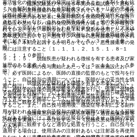
再活性化の徴候や症状の発現に注意すること（本剤を含む抗
８．８． 臨床試験及びその後５年間の長期試験で、悪性リ
ＴＮＦ製剤を投与されたＢ型肝炎ウイルスキャリアの患者又
ンパ腫等の悪性腫瘍の発現が報告されている。一般に、慢性
は既往感染者において、Ｂ型肝炎ウイルスの再活性化が報告
炎症性疾患のある患者に免疫抑制剤を長期間投与した場合、
されており、なお、これらの報告の多くは、他の免疫抑制作
感染症や悪性リンパ腫の発現の危険性が高まることが報告さ
用をもつ薬剤を併用投与したＢ型肝炎ウイルスキャリア又は
れている。また、本剤を含む抗ＴＮＦ製剤を使用した小児や
免疫抑制作用をもつ薬剤を併用投与したＢ型肝炎既往感染患
若年成人においても、悪性リンパ腫等の悪性腫瘍が報告され
者に起きている）〔１．１、８．１、８．３、８．７参
ている。本剤に起因するか明らかでないが、悪性腫瘍等の発
照〕。
現には注意すること〔１．１、１．２、１５．１．８−１
５．１．１０参照〕。
９．１．５． 脱髄疾患が疑われる徴候を有する患者及び家
族歴のある患者〔１．１、１．３、２．５、１１．１．５参
８．９． 本剤の投与開始にあたっては、医療施設におい
照〕。
て、必ず医師によるか、医師の直接の監督のもとで投与を行
うこと。自己投与の適用については、医師がその妥当性を慎
（１）． 脱髄疾患が疑われる徴候を有する患者について
重に検討し、十分な教育訓練を実施したのち、本剤投与によ
は、神経学的評価や画像診断等の検査を行い、慎重に危険性
る危険性と対処法について患者が理解し、患者自ら確実に投
と有益性を評価した上で本剤適用の妥当性を検討し、投与後
与できることを確認した上で、医師の管理指導のもとで実施
は十分に観察を行うこと（脱髄疾患発現のおそれがある）。
すること。また、自己投与適用後、感染症等本剤による副作
用が疑われる場合や自己投与の継続が困難な状況となる可能
（２）． 脱髄疾患の家族歴のある患者は、適宜画像診断等
性がある場合には、直ちに自己投与を中止させ、医師の管理
の検査を実施し、十分注意すること（脱髄疾患発現のおそれ
下で慎重に観察するなど適切な処置を行うこと。自己投与を
がある）。
適用する場合は、使用済みの注射針あるいは注射器を再使用