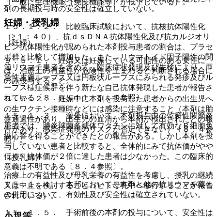
（一般に生理機能（免疫機能等）が低下している）。
剤の長期投与時の安全性は確立していない。
妊婦・授乳婦
１５．１．２． 比較臨床試験において、抗核抗体陽性化
（≧１：４０）、抗ｄｓＤＮＡ抗体陽性化及び抗カルジオリ
（妊婦）
ピン抗体陽性化が認められた本剤投与患者の割合は、プラセ
ボ群と比較して増加した。また、リウマトイド因子陽性の関
９．５．１． 妊婦又は妊娠している可能性のある女性に
節リウマチ患者を含めて、臨床症状発現及び生検により、亜
は、治療上の有益性が危険性を上まわると判断される場合に
急性皮膚ループス又は円板状ループスにみられる発疹及びル
のみ投与すること。
ープス様症候群を伴う新たな自己抗体発現した患者が報告さ
れている〔８．５、１１．１．７参照〕。
９．５．２． 妊娠中に本剤を投与した患者からの出生児へ
の生ワクチン接種時などには感染に注意すること（本剤は胎
１５．１．３． 海外において、本剤投与中の乾癬性関節炎
盤通過性があり、出生児の血清から本剤が検出されたとの報
患者では、肺炎球菌多糖体ワクチンに対して有効なＢ細胞免
告があり、感染症発現のリスクが否定できない）〔８．４参
疫応答を得ることができたとの報告がある。しかし本剤を投
照〕。
与していない患者と比較すると、全体的にみて抗体価がやや
低く、抗体価が２倍に達した患者は少なかった。この臨床的
（授乳婦）
意義は不明である〔８．４参照〕。
治療上の有益性及び母乳栄養の有益性を考慮し、授乳の継続
１５．１．４． 本邦において、本剤と他の抗リウマチ薬と
又は中止を検討すること（ヒト母乳中へ移行することが報告
の併用について、有効性及び安全性は確立されていない。
されている）。
１５．１．５． 手術前後の本剤の投与について、安全性は
小児等