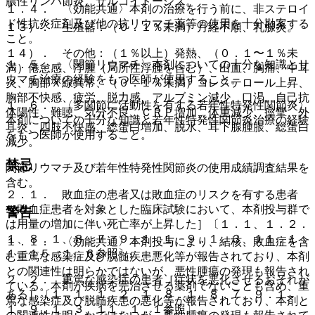
膿性リンパ節炎、サルコイドーシス。
１．４． 〈効能共通〉本剤の治療を行う前に、非ステロイ
ド性抗炎症剤及び他の抗リウマチ薬等の使用を十分勘案する
１３）． 生殖器：（０．１％未満）月経不順、乳腺炎。
こと。
１４）． その他：（１％以上）発熱、（０．１〜１％未
１．５． 〈関節リウマチ〉本剤についての十分な知識とリ
満）倦怠感、浮腫（局所性浮腫を含む）、出血、胸痛、中耳
ウマチ治療の経験をもつ医師が使用すること。
炎、胸部Ｘ線異常、（０．１％未満）コレステロール上昇、
胸部不快感、疲労、脱力感、アルブミン減少、口渇、自己抗
１．６． 〈多関節に活動性を有する若年性特発性関節炎〉
体陽性、難聴、気分不良、ＣＲＰ増加、体重減少、痙攣、外
本剤についての十分な知識と若年性特発性関節炎治療の経験
耳炎、四肢不快感、総蛋白増加、脱水、耳下腺腫脹、総蛋白
をもつ医師が使用すること。
減少。
禁忌
関節リウマチ及び若年性特発性関節炎の使用成績調査結果を
含む。
２．１． 敗血症の患者又は敗血症のリスクを有する患者
［敗血症患者を対象とした臨床試験において、本剤投与群で
警告
は用量の増加に伴い死亡率が上昇した］〔１．１、１．２．
１、８．１、８．７、９．１．１、９．１．３、１１．１．
１．１． 〈効能共通〉本剤投与により、結核、敗血症を含
１、１５．１．６参照〕。
む重篤な感染症及び脱髄疾患悪化等が報告されており、本剤
との関連性は明らかではないが、悪性腫瘍の発現も報告され
２．２． 重篤な感染症の患者［症状を悪化させるおそれが
ている。本剤が疾病を完治させる薬剤でないことも含め、重
ある］〔１．１、１．２．１、８．１、８．７、９．１．
篤な感染症及び脱髄疾患の悪化等が報告されており、本剤と
１、９．１．３、１１．１．１参照〕。