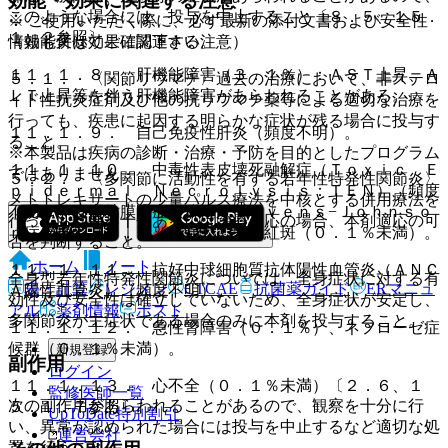
効能・効果に関連する注意
このような場合には、投与を中止すること〔８．５、１５．
※ ご使用いただく際に、必ず最新の添付文書および安全性
１．２参照〕。
情報も併せてご確認下さい。
（効能又は効果に関連する注意）
１１．１．８． 肝機能障害（３．１％）：ＡＳＴ上昇、Ａ
５．１． 〈関節リウマチ〉過去の治療において、非ステロ
ＬＴ上昇等を伴う肝機能障害があらわれることがある。
イド性抗炎症剤及び他の抗リウマチ薬等による適切な治療を
行っても、疾患に起因する明らかな症状が残る場合に投与す
１１．１．９． 自己免疫性肝炎（頻度不明）。
ること。
※本製品は疾病の診断・治療・予防を目的としたプログラム
１１．１．１０． 中毒性表皮壊死融解症（Ｔｏｘｉｃ Ｅ
ではありません。
５．２． 〈多関節に活動性を有する若年性特発性関節炎〉
ｐｉｄｅｒｍａｌ Ｎｅｃｒｏｌｙｓｉｓ：ＴＥＮ）（頻度
メトトレキサートの少量パルス療法を中核とする併用療法を
不明）、皮膚粘膜眼症候群（Ｓｔｅｖｅｎｓ−Ｊｏｈｎｓｏ
行っても効果不十分あるいは治療不応の場合、本剤適応の可
ｎ症候群）（０．１％未満）、多形紅斑（０．１％未満）。
否を判断すること。
ホーム
ノート
１１．１．１１． 抗好中球細胞質抗体陽性血管炎（ＡＮＣ
全身型若年性特発性関節炎については、全身症状に対する有
表・計算
レジメン
CTCAE
抗菌薬ガイド
ERマニュ
Ａ陽性血管炎）（頻度不明）。
効性及び安全性は確立していないため、全身症状が安定し、
アル
薬剤情報
ポスト
多関節炎が主症状である場合のみに本剤を投与すること。
１１．１．１２． 急性腎障害（０．１％）、ネフローゼ症
候群（０．１％未満）。
新規登録
副作用
ログイン
１１．１．１３． 心不全（０．１％未満）〔２．６、１
監修医師一覧
次の副作用があらわれることがあるので、観察を十分に行
５．１．７参照〕。
UpToDate特別割引
い、異常が認められた場合には投与を中止するなど適切な処
運営会社
置を行うこと。