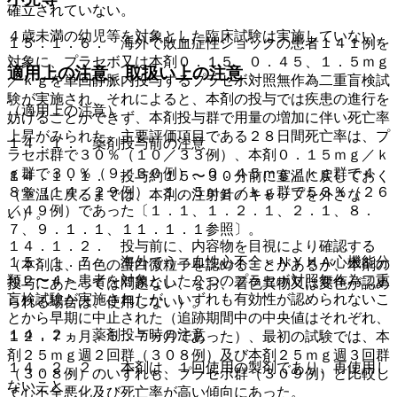
確立されていない。
４歳未満の幼児等を対象とした臨床試験は実施していない。
１５．１．６． 海外で敗血症性ショックの患者１４１例を
対象に、プラセボ又は本剤０．１５、０．４５、１．５ｍｇ
適用上の注意、取扱い上の注意
／ｋｇを単回静脈内投与するプラセボ対照無作為二重盲検試
験が実施され、それによると、本剤の投与では疾患の進行を
（適用上の注意）
妨げることができず、本剤投与群で用量の増加に伴い死亡率
上昇がみられた。主要評価項目である２８日間死亡率は、プ
１４．１． 薬剤投与前の注意
ラセボ群で３０％（１０／３３例）、本剤０．１５ｍｇ／ｋ
ｇ群で３０％（９／３０例）、０．４５ｍｇ／ｋｇ群で４
１４．１．１． 投与約１５〜３０分前に室温に戻しておく
８％（１４／２９例）、１．５ｍｇ／ｋｇ群で５３％（２６
（室温に戻るまでは、本剤の注射針のキャップを外さな
／４９例）であった〔１．１、１．２．１、２．１、８．
い）。
７、９．１．１、１１．１．１参照〕。
１４．１．２． 投与前に、内容物を目視により確認する
１５．１．７． 海外でうっ血性心不全＜ＮＹＨＡ心機能分
（本剤は、白色の蛋白微粒子を認めることがあるが、本剤の
類２〜４＞患者を対象とした２つのプラセボ対照無作為二重
投与にあたっては問題ない、なお、着色異物又は変色が認め
盲検試験が実施されたが、いずれも有効性が認められないこ
られる場合は、使用しない）。
とから早期に中止された（追跡期間中の中央値はそれぞれ、
１４．２． 薬剤投与時の注意
１２．７ヵ月、５．７ヵ月であった）、最初の試験では、本
剤２５ｍｇ週２回群（３０８例）及び本剤２５ｍｇ週３回群
１４．２．２． 本剤は、１回使用の製剤であり、再使用し
（３０８例）のいずれも、プラセボ群（３０９例）と比較し
ないこと。
て心不全悪化及び死亡率が高い傾向にあった。