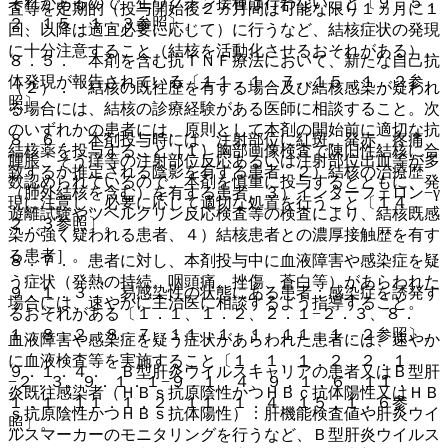
それがあるので、生ワクチン接種は行わないこと〔９．５．
査等を定期的（投与開始後２ヵ月間は可能な限り１ヵ月に１
２、１５．１．３参照〕。
回、以降は適宜必要に応じて）に行うなど、結核症状の発現
に十分注意すること（結核を活動化させるおそれがある）。
８．５． 本剤を含む抗ＴＮＦ療法において、新たな自己抗
体発現が報告されている〔１１．１．７、１５．１．２参
（２）． 結核の既往歴を有する場合及び結核感染が疑われ
照〕。
る場合には、結核の診療経験がある医師に相談すること。次
のいずれかの患者には、原則として本剤の開始前に適切な抗
８．６． 本剤投与時には、注射部位に紅斑、発赤、疼痛、
結核薬を投与すること［１）胸部画像検査で陳旧性結核に合
腫脹、そう痒等の注射部位反応あるいは注射部位出血等が多
致するか推定される陰影を有する患者、２）結核の治療歴
数認められているので、本剤を慎重に投与するとともに、発
（肺外結核を含む）を有する患者、３）インターフェロン−γ
現に注意し、必要に応じて適切な処置を行うこと〔１４．
遊離試験やツベルクリン反応検査等の検査により、結核既感
２．３参照〕。
染が強く疑われる患者、４）結核患者との濃厚接触歴を有す
る患者］。
８．７． 患者に対し、本剤投与中に血液障害や感染症を疑
う症状（発熱の持続、咽頭痛、挫傷、蒼白等）があらわれた
９．１．３． 易感染性の状態にある患者：感染症を誘発す
場合には、速やかに主治医に相談するよう指導すること。
るおそれがある〔１．１、１．２、２．１−２．３、８．
１、８．２、８．７、１１．１．１、１１．１．２参照〕。
血液障害や感染症を疑う症状があらわれた患者には、速やか
に血液検査等を実施すること〔１．１、１．２、２．１
９．１．４． Ｂ型肝炎ウイルスキャリアの患者又はＢ型肝
−２．３、９．１．１−９．１．４、９．１．６、１１．
炎既往感染者（ＨＢｓ抗原陰性かつＨＢｃ抗体陽性又はＨＢ
１．１、１１．１．２、１１．１．４、１５．１．６参
ｓ抗原陰性かつＨＢｓ抗体陽性）：肝機能検査値や肝炎ウイ
照〕。
ルスマーカーのモニタリングを行うなど、Ｂ型肝炎ウイルス