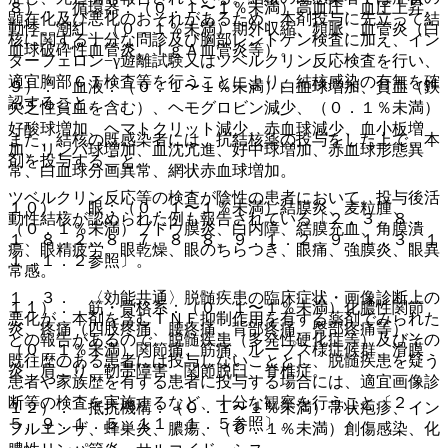
８）． 循環器：（０．１〜１％未満）高血圧、血圧上昇、
顕在化及び悪化のおそれがあるため、本剤投与に先立って結
動悸、潮紅、（０．１％未満）期外収縮、頻脈、血管炎（白
核に関する十分な問診及び胸部レントゲン検査に加え、イン
血球破砕性血管炎、ＩｇＡ血管炎等）。
ターフェロン−γ遊離試験又はツベルクリン反応検査を行い、
適宜胸部ＣＴ検査等を行うことにより、結核感染の有無を確
９）． 血液：（０．１〜１％未満）白血球増加、貧血（鉄
認すること。
欠乏性貧血を含む）、ヘモグロビン減少、（０．１％未満）
好酸球増加、ヘマトクリット減少、赤血球減少、血小板増
また、結核の既感染者には、抗結核薬の投与をした上で、本
加、リンパ球増加、血沈亢進、好中球増加、赤血球形態異
剤を投与すること。
常、白血球分画異常、網状赤血球増加。
ツベルクリン反応等の検査が陰性の患者において、投与後活
１０）． 眼：（０．１〜１％未満）結膜炎、麦粒腫、
動性結核が認められた例も報告されている〔２．３、８．
（０．１％未満）ブドウ膜炎、白内障、結膜充血、角膜潰
１、８．２、８．７、８．８、９．１．２、９．１．３、１
瘍、眼精疲労、眼乾燥、眼のちらつき、眼痛、強膜炎、眼異
１．１．２参照〕。
常感。
１．３． 〈効能共通〉脱髄疾患の臨床症状・画像診断上の
１１）． 筋・骨格系：（０．１〜１％未満）化膿性関節
悪化が、本剤を含むＴＮＦ抑制作用を有する薬剤でみられた
炎、疼痛（四肢疼痛、腰疼痛、背部疼痛、臀部疼痛等）、
との報告があるので、脱髄疾患（多発性硬化症等）及びその
（０．１％未満）関節痛、筋痛、ループス様症候群、滑膜
既往歴のある患者には投与しないこととし、脱髄疾患を疑う
炎、肩こり、靭帯障害、関節脱臼、脊椎症。
患者や家族歴を有する患者に投与する場合には、適宜画像診
断等の検査を実施するなど、十分な観察を行うこと〔２．
１２）． 抵抗機構：（０．１〜１％未満）帯状疱疹、イン
５、９．１．５、１１．１．５参照〕。
フルエンザ、蜂巣炎、膿瘍、（０．１％未満）創傷感染、化