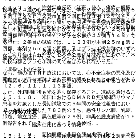
１４．２．３． 注射部位反応（紅斑、発赤、疼痛、腫脹、
投与後２４週の心不全の悪化は、本剤２５ｍｇ週２回群が８
そう痒等）が報告されているので、投与毎に注射部位を変
９例（２９％）、２５ｍｇ週３回群が８３例（２７％）、プ
え、注射部位を大腿部、腹部、上腕部等に求め、順序良く移
ラセボ群が６２例（２０％）であった。また最終死亡例数
動し、短期間に同一部位への反復注射は行わない（新注射部
は、本剤２５ｍｇ週２回群が５５例（１８％）、２５ｍｇ週
位は、前回の注射部位から少なくとも３ｃｍ離す）〔８．６
３回群６１例（２０％）、プラセボ群が４４例（１４％）で
参照〕。
あった。２番目の試験では、１１２３例が本剤２５ｍｇ週１
回群、本剤２５ｍｇ週２回群、又はプラセボ投与群のいずれ
１４．２．４． 皮膚が敏感なところ、挫傷のあるところ、
かに割り付けられたが、心不全の悪化及び死亡において、本
発赤又は硬結しているところへの注射は避けること。
剤投与群とプラセボ群の間で差はみられなかった。
（取扱い上の注意）
なお、他の抗ＴＮＦ療法においては、心不全症状の悪化及び
死亡が、プラセボ群よりも高率に認められたとの報告がある
光曝露を避けるため、本剤は外箱に入れて保存すること。
〔２．６、１１．１．１３参照〕。
また、外箱開封後も光を遮り保存すること。凍結を避けるこ
１５．１．８． 米国におけるＤＭＡＲＤ無効関節リウマチ
と。
患者を対象とした長期試験での５年間の安全性報告におい
て、本剤を投与した７８３例のうち、悪性リンパ腫、乳癌、
その他の注意
肺癌、前立腺癌、黒色腫等が２６例、非黒色腫皮膚癌が１５
例報告されている〔１．１、８．８参照〕。
１５．１． 臨床使用に基づく情報
１５．１．９． 悪性腫瘍（非黒色腫皮膚癌は除く）：本剤
１５．１．１． 本剤の臨床試験は、国内では５２週間（長