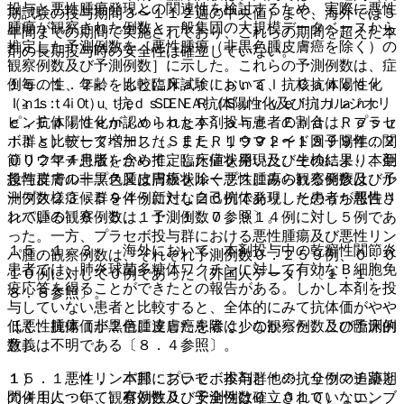
投与と悪性腫瘍発現との関連性を検討するため、実際に悪性
期試験の投与期間３〜１１２週の中央値）まで、海外では５
腫瘍が観察された例数と一般集団の大規模データベースから
年間までの期間で実施されており、これらの期間を超えた本
推定した予測例数を［悪性腫瘍（非黒色腫皮膚癌を除く）の
剤の長期投与時の安全性は確立していない。
観察例数及び予測例数］に示した。これらの予測例数は、症
１５．１．２． 比較臨床試験において、抗核抗体陽性化
例毎の性、年齢をもとにＮａｔｉｏｎａｌ Ｃａｎｃｅｒ
（≧１：４０）、抗ｄｓＤＮＡ抗体陽性化及び抗カルジオリ
Ｉｎｓｔｉｔｕｔｅ ＳＥＥＲ（Ｓｕｒｖｅｉｌｌａｎｃ
ピン抗体陽性化が認められた本剤投与患者の割合は、プラセ
ｅ，Ｅｐｉｄｅｍｉｏｌｏｇｙ，ａｎｄ Ｅｎｄ Ｒｅｓｕ
ボ群と比較して増加した。また、リウマトイド因子陽性の関
ｌｔｓ）データベース（ＳＥＥＲ１９９２〜１９９９年；２
節リウマチ患者を含めて、臨床症状発現及び生検により、亜
００２年４月版）から推定した値を用いた。その結果、本剤
急性皮膚ループス又は円板状ループスにみられる発疹及びル
投与群での非黒色腫皮膚癌を除く悪性腫瘍の観察例数は、予
ープス様症候群を伴う新たな自己抗体発現した患者が報告さ
測例数２３．５９４例に対し２６例であり、そのうち悪性リ
れている〔８．５、１１．１．７参照〕。
ンパ腫の観察例数は、予測例数０．９１４例に対し５例であ
った。一方、プラセボ投与群における悪性腫瘍及び悪性リン
１５．１．３． 海外において、本剤投与中の乾癬性関節炎
パ腫の観察例数は、それぞれ予測例数０．２５９例、０．０
患者では、肺炎球菌多糖体ワクチンに対して有効なＢ細胞免
１０例に対して０例であった（外国人データ）〔１．１、
疫応答を得ることができたとの報告がある。しかし本剤を投
８．８参照〕。
与していない患者と比較すると、全体的にみて抗体価がやや
低く、抗体価が２倍に達した患者は少なかった。この臨床的
［悪性腫瘍（非黒色腫皮膚癌を除く）の観察例数及び予測例
意義は不明である〔８．４参照〕。
数］
１５．１．４． 本邦において、本剤と他の抗リウマチ薬と
１）． 悪性リンパ腫：プラセボ投与群＊※（全例の追跡期
の併用について、有効性及び安全性は確立されていない。
間４１人・年、観察例数０、予測例数０．０１０）；エンブ