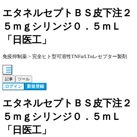
エタネルセプトＢＳ皮下注２
５ｍｇシリンジ０．５ｍＬ
「日医工」
免疫抑制薬 > 完全ヒト型可溶性TNFα/LTαレセプター製剤
記事
ツール
ログイン
新規登録
エタネルセプトＢＳ皮下注２
５ｍｇシリンジ０．５ｍＬ
「日医工」