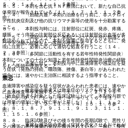
５、９．１．５、１１．１．５参照〕。
８．５． 本剤を含む抗ＴＮＦ療法において、新たな自己抗
体発現が報告されている〔１１．１．７、１５．１．２参
１．４． 〈効能共通〉本剤の治療を行う前に、非ステロイ
照〕。
ド性抗炎症剤及び他の抗リウマチ薬等の使用を十分勘案する
こと。
８．６． 本剤投与時には、注射部位に紅斑、発赤、疼痛、
腫脹、そう痒等の注射部位反応あるいは注射部位出血等が多
１．５． 〈関節リウマチ〉本剤についての十分な知識とリ
数認められているので、本剤を慎重に投与するとともに、発
ウマチ治療の経験をもつ医師が使用すること。
現に注意し、必要に応じて適切な処置を行うこと〔１４．
２．３参照〕。
１．６． 〈多関節に活動性を有する若年性特発性関節炎〉
本剤についての十分な知識と若年性特発性関節炎治療の経験
８．７． 患者に対し、本剤投与中に血液障害や感染症を疑
をもつ医師が使用すること。
う症状（発熱の持続、咽頭痛、挫傷、蒼白等）があらわれた
場合には、速やかに主治医に相談するよう指導すること。
禁忌
血液障害や感染症を疑う症状があらわれた患者には、速やか
２．１． 敗血症の患者又は敗血症のリスクを有する患者
に血液検査等を実施すること〔１．１、１．２、２．１
［敗血症患者を対象とした臨床試験において、本剤投与群で
−２．３、９．１．１−９．１．４、９．１．６、１１．
は用量の増加に伴い死亡率が上昇した］〔１．１、１．２．
１．１、１１．１．２、１１．１．４、１５．１．６参
１、８．１、８．７、９．１．１、９．１．３、１１．１．
照〕。
１、１５．１．６参照〕。
８．８． 臨床試験及びその後５年間の長期試験で、悪性リ
２．２． 重篤な感染症の患者［症状を悪化させるおそれが
ンパ腫等の悪性腫瘍の発現が報告されている。一般に、慢性