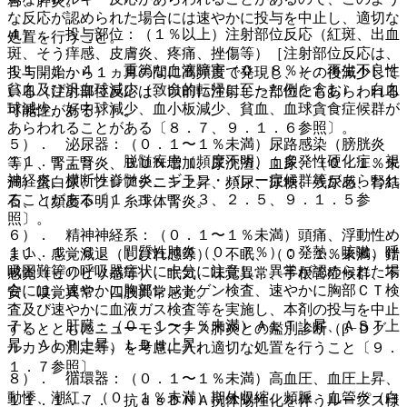
苔、膵炎。
な反応が認められた場合には速やかに投与を中止し、適切な
４）． 投与部位：（１％以上）注射部位反応（紅斑、出血
処置を行うこと。
斑、そう痒感、皮膚炎、疼痛、挫傷等）［注射部位反応は、
１１．１．４． 重篤な血液障害（０．８％）：再生不良性
投与開始から１ヵ月の間に高頻度で発現し、その後減少して
貧血及び汎血球減少（致命的転帰に至った例を含む）、白血
いる（注射部位反応は、以前に注射した部位にもあらわれる
球減少、好中球減少、血小板減少、貧血、血球貪食症候群が
可能性がある）］。
あらわれることがある〔８．７、９．１．６参照〕。
５）． 泌尿器：（０．１〜１％未満）尿路感染（膀胱炎
１１．１．５． 脱髄疾患（頻度不明）：多発性硬化症、視
等）、腎盂腎炎、ＢＵＮ増加、尿沈渣、血尿、（０．１％未
神経炎、横断性脊髄炎、ギラン・バレー症候群等があらわれ
満）蛋白尿、クレアチニン上昇、頻尿、尿糖、残尿感、腎結
ることがある〔１．１、１．３、２．５、９．１．５参
石、（頻度不明）糸球体腎炎。
照〕。
６）． 精神神経系：（０．１〜１％未満）頭痛、浮動性め
１１．１．６． 間質性肺炎（０．７％）：発熱、咳嗽、呼
まい、感覚減退（しびれ感等）、不眠、（０．１％未満）錯
吸困難等の呼吸器症状に十分に注意し、異常が認められた場
感覚（ピリピリ感等）、眠気、味覚異常、手根管症候群、不
合には、速やかに胸部レントゲン検査、速やかに胸部ＣＴ検
安、嗅覚異常、四肢異常感覚。
査及び速やかに血液ガス検査等を実施し、本剤の投与を中止
７）． 肝臓：（０．１〜１％未満）ＡＬＴ上昇、ＡＳＴ上
するとともにニューモシスチス肺炎との鑑別診断（β−Ｄグ
昇、ＡＬＰ上昇、ＬＤＨ上昇。
ルカンの測定等）を考慮に入れ適切な処置を行うこと〔９．
１．７参照〕。
８）． 循環器：（０．１〜１％未満）高血圧、血圧上昇、
動悸、潮紅、（０．１％未満）期外収縮、頻脈、血管炎（白
１１．１．７． 抗ｄｓＤＮＡ抗体陽性化を伴うループス様