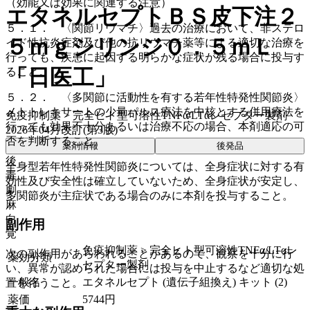
（効能又は効果に関連する注意）
エタネルセプトＢＳ皮下注２
５．１． 〈関節リウマチ〉過去の治療において、非ステロ
５ｍｇシリンジ０．５ｍＬ
イド性抗炎症剤及び他の抗リウマチ薬等による適切な治療を
行っても、疾患に起因する明らかな症状が残る場合に投与す
「日医工」
ること。
５．２． 〈多関節に活動性を有する若年性特発性関節炎〉
メトトレキサートの少量パルス療法を中核とする併用療法を
免疫抑制薬 > 完全ヒト型可溶性TNFα/LTαレセプター製剤
行っても効果不十分あるいは治療不応の場合、本剤適応の可
2026年04月改訂(第3版)
否を判断すること。
薬剤情報
後発品
後
全身型若年性特発性関節炎については、全身症状に対する有
毒
効性及び安全性は確立していないため、全身症状が安定し、
劇
多関節炎が主症状である場合のみに本剤を投与すること。
麻
向
副作用
覚
免疫抑制薬 > 完全ヒト型可溶性TNFα/LTαレ
次の副作用があらわれることがあるので、観察を十分に行
薬効分類
セプター製剤
い、異常が認められた場合には投与を中止するなど適切な処
一般名
エタネルセプト (遺伝子組換え) キット (2)
置を行うこと。
薬価
5744
円