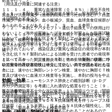
処置を行うこと。
（用法及び用量に関連する注意）
１１．１．４． 重篤な血液障害（０．８％）：再生不良性
７．１． 本剤を週に２回投与する場合は、投与間隔を３〜
貧血及び汎血球減少（致命的転帰に至った例を含む）、白血
４日間隔とすること。
球減少、好中球減少、血小板減少、貧血、血球貪食症候群が
あらわれることがある〔８．７、９．１．６参照〕。
７．２． 本剤とアバタセプト＜遺伝子組換え＞の併用は行
わないこと（海外で実施したプラセボを対照とした臨床試験
１１．１．５． 脱髄疾患（頻度不明）：多発性硬化症、視
において、本剤を含む抗ＴＮＦ製剤とアバタセプト（遺伝子
神経炎、横断性脊髄炎、ギラン・バレー症候群等があらわれ
組換え）の併用療法を受けた患者では併用による効果の増強
ることがある〔１．１、１．３、２．５、９．１．５参
は示されておらず、感染症及び重篤な感染症の発現率が本剤
照〕。
を含む抗ＴＮＦ製剤のみによる治療を受けた患者での発現率
と比べて高かった）。また、本剤と他の生物製剤の併用につ
１１．１．６． 間質性肺炎（０．７％）：発熱、咳嗽、呼
いて安全性及び有効性は確立していないので併用を避けるこ
吸困難等の呼吸器症状に十分に注意し、異常が認められた場
と。
合には、速やかに胸部レントゲン検査、速やかに胸部ＣＴ検
査及び速やかに血液ガス検査等を実施し、本剤の投与を中止
効能・効果
するとともにニューモシスチス肺炎との鑑別診断（β−Ｄグ
薬剤情報
ルカンの測定等）を考慮に入れ適切な処置を行うこと〔９．
既存治療で効果不十分な次記疾患：１）関節リウマチ（関節
１．７参照〕。
薬剤写真、用法用量、効能効果や後発品の情報が一度に参照
の構造的損傷の防止を含む）、２）多関節に活動性を有する
でき、関連情報へ簡単にアクセスができます。
１１．１．７． 抗ｄｓＤＮＡ抗体陽性化を伴うループス様
若年性特発性関節炎。
症候群（０．１％未満）：抗ｄｓＤＮＡ抗体が陽性化し、関
一般名、製品名どちらでも検索可能！
節痛、筋肉痛、皮疹等の症状があらわれることがあるので、