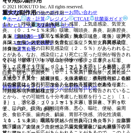
その他の副作用
© 2021 HOKUTO Inc. All rights reserved.
重大な副作用
利用規約
プライバシーポリシー
お問い合わせ
１１．２． その他の副作用
ホーム
表・計算
レジメン
CTCAE
抗菌薬ガイド
１）． 呼吸器：（１％以上）感冒、上気道感染、気管支
１１．１． 重大な副作用
ERマニュアル
薬剤情報
ポスト
炎、（０．１〜１％未満）咳嗽、咽頭炎、鼻炎、副鼻腔炎、
１１．１．１． 重篤な感染症：敗血症（０．２％）、肺炎
監修医師一覧
鼻漏、扁桃炎、（０．１％未満）胸水、喘息、喀痰、嗄声、
（ニューモシスチス肺炎を含む、１．５％）、真菌感染症
UpToDate特別割引
鼻閉、血痰、気管狭窄、気管支拡張症、気管支肺異形成症、
（０．２％）等の日和見感染症（２．５％）があらわれるこ
運営会社
肺嚢胞。
とがある。なお、感染症により死亡に至った症例が報告され
© 2021 HOKUTO Inc. All rights reserved.
２）． 皮膚：（１％以上）発疹（湿疹、皮膚炎、紅斑
ている〔１．１、１．２．１、２．１、２．２、８．１、
等）、皮膚そう痒症、（０．１〜１％未満）じん麻疹、皮膚
８．７、９．１．１、９．１．３、１５．１．６参照〕。
※本製品は疾病の診断・治療・予防を目的としたプログラム
白癬、脱毛、爪囲炎、（０．１％未満）膿痂疹、皮膚乾燥、
ではありません。
１１．１．２． 結核（０．１％未満）：本剤投与による結
爪感染、爪異常、皮膚胼胝、光線過敏症、膿疱性乾癬、乾癬
核の発症は、投与初期からあらわれる可能性がある（また、
（乾癬悪化を含む）、凍瘡、化膿性汗腺炎、色素性母斑、
利用規約
プライバシーポリシー
お問い合わせ
肺外結核（胸膜結核、リンパ節結核等）も報告されているこ
（頻度不明）乾癬様皮疹。
とから、その可能性も十分考慮した観察を行うこと）〔１．
３）． 消化器：（０．１〜１％未満）胃腸炎、下痢・軟
１、１．２．２、２．３、８．１、８．２、８．７、９．
便、口内炎、腹痛、咽喉頭疼痛、悪心、嘔吐、便秘、歯周
１．１−９．１．３参照〕。
炎、食欲不振、歯肉炎、齲歯、胃部不快感、消化性潰瘍、
１１．１．３． 重篤なアレルギー反応（０．５％）：血管
（０．１％未満）咽頭不快感、口唇炎（口角炎等）、腹部膨
性浮腫、アナフィラキシー、気管支痙攣及びじん麻疹等の重
満、歯痛、歯髄炎、口腔感染、歯知覚過敏、歯肉腫脹、舌
篤なアレルギー反応があらわれることがあるので、このよう