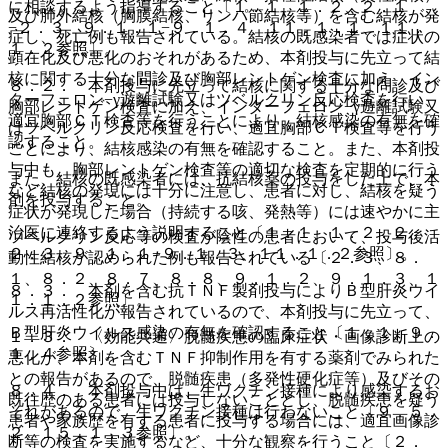
に相談するよう指導すること〔１．１、１．２、２．１
及び肺外結核（胸膜結核、リンパ節結核等）を含む結核が発
−２．３、９．１．１−９．１．４、１１．１．１、１１．
症し、死亡例も報告されている。結核の既感染者では症状の
１．２参照〕。
顕在化及び悪化のおそれがあるため、本剤投与に先立って結
核に関する十分な問診及び胸部レントゲン検査に加え、イン
８．２． 本剤投与に先立って結核に関する十分な問診及び
ターフェロン−γ遊離試験又はツベルクリン反応検査を行い、
胸部レントゲン検査に加え、インターフェロン−γ遊離試験又
適宜胸部ＣＴ検査等を行うことにより、結核感染の有無を確
はツベルクリン反応検査を行い、適宜胸部ＣＴ検査等を行う
認すること。
ことにより、結核感染の有無を確認すること。また、本剤投
与中も、胸部レントゲン検査等の適切な検査を定期的に行う
また、結核の既感染者には、抗結核薬の投与をした上で、本
など結核の発現には十分に注意し、患者に対し、結核を疑う
剤を投与すること。
症状が発現した場合（持続する咳、発熱等）には速やかに主
治医に連絡するよう説明すること〔１．１、１．２．２、
ツベルクリン反応等の検査が陰性の患者において、投与後活
２．３、９．１．１−９．１．３、１１．１．２参照〕。
動性結核が認められた例も報告されている〔２．３、８．
１、８．２、８．７、８．８、９．１．２、９．１．３、１
８．３． 本剤を含む抗ＴＮＦ製剤投与によりＢ型肝炎ウイ
１．１．２参照〕。
ルス再活性化が報告されているので、本剤投与に先立って、
Ｂ型肝炎ウイルス感染の有無を確認すること〔１．１、９．
１．３． 〈効能共通〉脱髄疾患の臨床症状・画像診断上の
１．４参照〕。
悪化が、本剤を含むＴＮＦ抑制作用を有する薬剤でみられた
との報告があるので、脱髄疾患（多発性硬化症等）及びその
８．４． 本剤投与中は、生ワクチン接種により感染するお
既往歴のある患者には投与しないこととし、脱髄疾患を疑う
それがあるので、生ワクチン接種は行わないこと〔９．５．
患者や家族歴を有する患者に投与する場合には、適宜画像診
２、１５．１．３参照〕。
断等の検査を実施するなど、十分な観察を行うこと〔２．