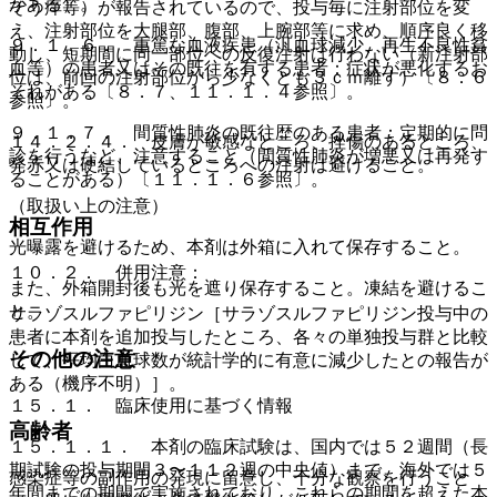
がある）。
そう痒等）が報告されているので、投与毎に注射部位を変
え、注射部位を大腿部、腹部、上腕部等に求め、順序良く移
９．１．６． 重篤な血液疾患（汎血球減少、再生不良性貧
動し、短期間に同一部位への反復注射は行わない（新注射部
血等）の患者又はその既往を有する患者：症状が悪化するお
位は、前回の注射部位から少なくとも３ｃｍ離す）〔８．６
それがある〔８．７、１１．１．４参照〕。
参照〕。
９．１．７． 間質性肺炎の既往歴のある患者：定期的に問
１４．２．４． 皮膚が敏感なところ、挫傷のあるところ、
診を行うなど、注意すること（間質性肺炎が増悪又は再発す
発赤又は硬結しているところへの注射は避けること。
ることがある）〔１１．１．６参照〕。
（取扱い上の注意）
相互作用
光曝露を避けるため、本剤は外箱に入れて保存すること。
１０．２． 併用注意：
また、外箱開封後も光を遮り保存すること。凍結を避けるこ
と。
サラゾスルファピリジン［サラゾスルファピリジン投与中の
患者に本剤を追加投与したところ、各々の単独投与群と比較
その他の注意
して、平均白血球数が統計学的に有意に減少したとの報告が
ある（機序不明）］。
１５．１． 臨床使用に基づく情報
高齢者
１５．１．１． 本剤の臨床試験は、国内では５２週間（長
期試験の投与期間３〜１１２週の中央値）まで、海外では５
感染症等の副作用の発現に留意し、十分な観察を行うこと
年間までの期間で実施されており、これらの期間を超えた本