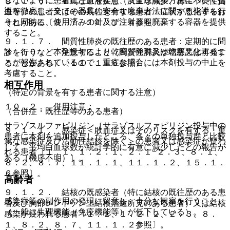
しないように患者に注意を促し、安全な廃棄方法について指
９．１．６． 重篤な血液疾患（汎血球減少、再生不良性貧
導を徹底し、全ての器具の安全な廃棄方法に関する指導を行
血等）の患者又はその既往を有する患者：症状が悪化するお
うと同時に、使用済みの針及び注射器を廃棄する容器を提供
それがある〔８．７、１１．１．４参照〕。
すること。
９．１．７． 間質性肺炎の既往歴のある患者：定期的に問
８．１０． 本剤投与により乾癬が発現又は乾癬悪化するこ
診を行うなど、注意すること（間質性肺炎が増悪又は再発す
とが報告されているので、重症な場合には本剤投与の中止を
ることがある）〔１１．１．６参照〕。
考慮すること。
相互作用
（特定の背景を有する患者に関する注意）
１０．２． 併用注意：
（合併症・既往歴等のある患者）
サラゾスルファピリジン［サラゾスルファピリジン投与中の
９．１．１． 感染症＜敗血症又はそのリスクを有する・重
患者に本剤を追加投与したところ、各々の単独投与群と比較
篤な感染症及び活動性結核を除く＞の患者又は感染症が疑わ
して、平均白血球数が統計学的に有意に減少したとの報告が
れる患者〔１．１、１．２．１、２．１−２．３、８．１、
ある（機序不明）］。
８．２、８．７、１１．１．１、１１．１．２、１５．１．
６参照〕。
高齢者
９．１．２． 結核の既感染者（特に結核の既往歴のある患
感染症等の副作用の発現に留意し、十分な観察を行うこと
者及び胸部レントゲン上結核治癒所見のある患者）又は結核
（一般に生理機能（免疫機能等）が低下している）。
感染が疑われる患者〔１．１、１．２．２、２．３、８．
１、８．２、８．７、１１．１．２参照〕。