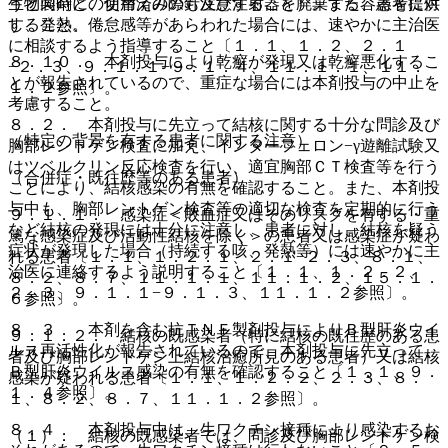
生物製剤との切替えの際も注意すること）。また、患者に対
うと同時に、使用済みの針及び注射器を廃棄する容器を提供
し、発熱、倦怠感等があらわれた場合には、速やかに主治医
すること。
に相談するよう指導すること〔１．１、１．２、２．１
８．１０． 本剤投与により乾癬が発現又は乾癬悪化するこ
−２．３、９．１．１−９．１．４、１１．１．１、１１．
とが報告されているので、重症な場合には本剤投与の中止を
１．２参照〕。
考慮すること。
８．２． 本剤投与に先立って結核に関する十分な問診及び
（特定の背景を有する患者に関する注意）
胸部レントゲン検査に加え、インターフェロン−γ遊離試験又
はツベルクリン反応検査を行い、適宜胸部ＣＴ検査等を行う
（合併症・既往歴等のある患者）
ことにより、結核感染の有無を確認すること。また、本剤投
与中も、胸部レントゲン検査等の適切な検査を定期的に行う
９．１．１． 感染症＜敗血症又はそのリスクを有する・重
など結核の発現には十分に注意し、患者に対し、結核を疑う
篤な感染症及び活動性結核を除く＞の患者又は感染症が疑わ
症状が発現した場合（持続する咳、発熱等）には速やかに主
れる患者〔１．１、１．２．１、２．１−２．３、８．１、
治医に連絡するよう説明すること〔１．１、１．２．２、
８．２、８．７、１１．１．１、１１．１．２、１５．１．
２．３、９．１．１−９．１．３、１１．１．２参照〕。
６参照〕。
８．３． 本剤を含む抗ＴＮＦ製剤投与によりＢ型肝炎ウイ
９．１．２． 結核の既感染者（特に結核の既往歴のある患
ルス再活性化が報告されているので、本剤投与に先立って、
者及び胸部レントゲン上結核治癒所見のある患者）又は結核
Ｂ型肝炎ウイルス感染の有無を確認すること〔１．１、９．
感染が疑われる患者〔１．１、１．２．２、２．３、８．
１．４参照〕。
１、８．２、８．７、１１．１．２参照〕。
８．４． 本剤投与中は、生ワクチン接種により感染するお
（１）． 結核の既感染者では、問診及び胸部レントゲン検