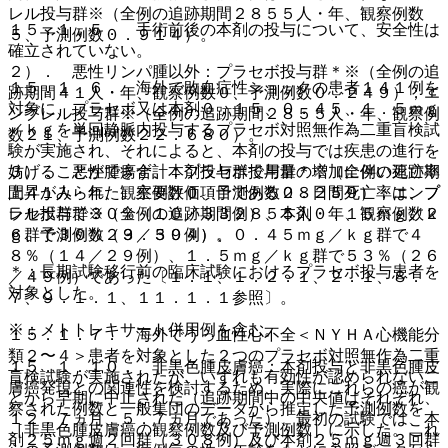
レル投与群※（全例の追跡期間２８５５人・年、観察例数
１５．１．５． 手術前後の本剤の投与について、安全性は
５、予測例数０．９１４）。
確立されていない。
２）． 悪性リンパ腫以外：プラセボ投与群＊※（全例の追
１５．１．６． 海外で敗血症性ショックの患者１４１例を
跡期間４１人・年、観察例数０、予測例数０．２４９）；エ
対象に、プラセボ又は本剤０．１５、０．４５、１．５ｍｇ
ンブレル投与群※（全例の追跡期間２８５５人・年、観察例
／ｋｇを単回静脈内投与するプラセボ対照無作為二重盲検試
数２１、予測例数２２．６８０）。
験が実施され、それによると、本剤の投与では疾患の進行を
妨げることができず、本剤投与群で用量の増加に伴い死亡率
３）． 悪性腫瘍合計：プラセボ投与群＊※（全例の追跡期
上昇がみられた。主要評価項目である２８日間死亡率は、プ
間４１人・年、観察例数０、予測例数０．２５９）；エンブ
ラセボ群で３０％（１０／３３例）、本剤０．１５ｍｇ／ｋ
レル投与群※（全例の追跡期間２８５５人・年、観察例数２
ｇ群で３０％（９／３０例）、０．４５ｍｇ／ｋｇ群で４
６、予測例数２３．５９４）。
８％（１４／２９例）、１．５ｍｇ／ｋｇ群で５３％（２６
＊：長期試験移行前の臨床試験におけるプラセボ投与患者を
／４９例）であった〔１．１、１．２．１、２．１、８．
対象とした。
７、９．１．１、１１．１．１参照〕。
※：メトトレキサート併用例を含む。
１５．１．７． 海外でうっ血性心不全＜ＮＹＨＡ心機能分
類２〜４＞患者を対象とした２つのプラセボ対照無作為二重
１５．１．１０． 非黒色腫皮膚癌：本剤投与と非黒色腫皮
盲検試験が実施されたが、いずれも有効性が認められないこ
膚癌発現との関連性を検討するため、実際にこれらの癌が観
とから早期に中止された（追跡期間中の中央値はそれぞれ、
察された例数と一般集団のデータから推定した予測例数を
１２．７ヵ月、５．７ヵ月であった）、最初の試験では、本
［非黒色腫皮膚癌の観察例数及び予測例数］に示した。これ
剤２５ｍｇ週２回群（３０８例）及び本剤２５ｍｇ週３回群