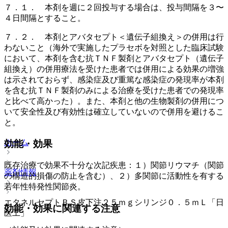
７．１． 本剤を週に２回投与する場合は、投与間隔を３〜
４日間隔とすること。
７．２． 本剤とアバタセプト＜遺伝子組換え＞の併用は行
わないこと（海外で実施したプラセボを対照とした臨床試験
において、本剤を含む抗ＴＮＦ製剤とアバタセプト（遺伝子
組換え）の併用療法を受けた患者では併用による効果の増強
は示されておらず、感染症及び重篤な感染症の発現率が本剤
を含む抗ＴＮＦ製剤のみによる治療を受けた患者での発現率
と比べて高かった）。また、本剤と他の生物製剤の併用につ
いて安全性及び有効性は確立していないので併用を避けるこ
と。
ホーム
効能・効果
既存治療で効果不十分な次記疾患：１）関節リウマチ（関節
薬剤情報
の構造的損傷の防止を含む）、２）多関節に活動性を有する
若年性特発性関節炎。
エタネルセプトＢＳ皮下注２５ｍｇシリンジ０．５ｍＬ「日
効能・効果に関連する注意
医工」