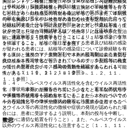
１．２．２． 結核：播種性結核（粟粒結核）及び肺外結核
胸部レントゲン検査に加え、インターフェロン−γ遊離試験又
（脊椎結核、脳髄膜結核、胸膜結核、リンパ節結核等）を含
はツベルクリン反応検査を行い、適宜胸部ＣＴ検査等を行う
む結核があらわれる可能性がある。結核の既感染者では症状
ことにより、結核感染の有無を確認すること。また、本剤投
の顕在化及び悪化のおそれがあるため、本剤投与に先立って
与中も胸部レントゲン検査等の適切な検査を定期的に行うな
結核に関する十分な問診及び胸部レントゲン検査に加え、イ
ど結核の発現には十分に注意し、患者に対し、結核を疑う症
ンターフェロン−γ遊離試験又はツベルクリン反応検査を行
状が発現した場合（持続する咳、発熱等）には速やかに主治
い、適宜胸部ＣＴ検査等を行うことにより、結核感染の有無
医に連絡するよう説明すること〔１．１、１．２．２、２．
を確認すること。結核の既往歴を有する患者及び結核の感染
２、９．１．２、１１．１．１参照〕。
が疑われる患者には、結核等の感染症について診療経験を有
８．３． 抗リウマチ生物製剤やＪＡＫ阻害剤によるＢ型肝
する医師と連携の下、原則として本剤の投与開始前に適切な
炎ウイルス再活性化が報告されているので、本剤投与に先立
抗結核薬を投与すること。また、ツベルクリン反応等の検査
って、Ｂ型肝炎ウイルス感染の有無を確認すること〔１．
が陰性の患者において、投与後活動性結核があらわれる可能
１、９．１．１０、１１．１．１参照〕。
性がある〔１．１、２．２、８．２、９．１．２、１１．
１．１参照〕。
８．４． ヘルペスウイルス再活性化を含むウイルス再活性
化（帯状疱疹等）が報告されている。また、重篤な帯状疱疹
１．３． 本剤の治療を行う前に、少なくとも１剤の抗リウ
や播種性帯状疱疹も認められていることから、ヘルペスウイ
マチ薬等の使用を十分勘案すること。また、本剤についての
ルス再活性化等の徴候や症状の発現に注意すること（ヘルペ
十分な知識とリウマチ治療の経験をもつ医師が使用するこ
スウイルス等の再活性化の徴候や症状の発現が認められた場
と。
合には、患者に受診するよう説明し、本剤の投与を中断し、
速やかに適切な処置を行うこと）。また、ヘルペスウイルス
禁忌
以外のウイルス再活性化にも注意すること〔１．１、１１．