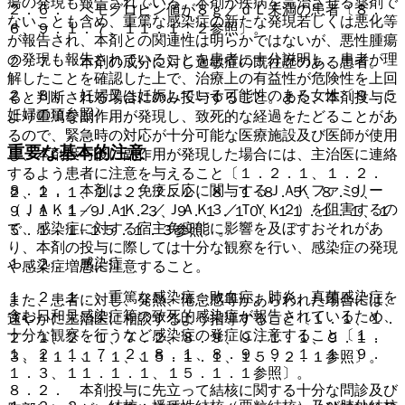
瘍の発現も報告されている。本剤が疾病を完治させる薬剤で
２．６． ヘモグロビン値が８ｇ／ｄＬ未満の患者〔８．
ないことも含め、重篤な感染症の新たな発現若しくは悪化等
６、９．１．７、１１．１．２参照〕。
が報告され、本剤との関連性は明らかではないが、悪性腫瘍
の発現も報告されていることを患者に十分説明し、患者が理
２．７． 本剤の成分に対し過敏症の既往歴のある患者。
解したことを確認した上で、治療上の有益性が危険性を上回
２．８． 妊婦又は妊娠している可能性のある女性〔９．５
ると判断される場合にのみ投与すること。また、本剤投与に
妊婦の項参照〕。
より重篤な副作用が発現し、致死的な経過をたどることがあ
るので、緊急時の対応が十分可能な医療施設及び医師が使用
重要な基本的注意
し、本剤投与後に副作用が発現した場合には、主治医に連絡
するよう患者に注意を与えること〔１．２．１、１．２．
８．１． 本剤は、免疫反応に関与するＪＡＫファミリー
２、２．１、２．２、７．２、８．１−８．５、８．９、
（ＪＡＫ１／ＪＡＫ２／ＪＡＫ３／ＴＹＫ２）を阻害するの
９．１．１−９．１．３、９．１．１０、１１．１．１、１
で、感染症に対する宿主免疫能に影響を及ぼすおそれがあ
５．１．１−１５．１．３参照〕。
り、本剤の投与に際しては十分な観察を行い、感染症の発現
１．２． 感染症
や感染症増悪に注意すること。
１．２．１． 重篤な感染症：敗血症、肺炎、真菌感染症を
また、患者に対し、発熱、倦怠感等があらわれた場合には、
含む日和見感染症等の致死的感染症が報告されているため、
速やかに主治医に相談するよう指導すること〔１．１、１．
十分な観察を行うなど感染症の発症に注意すること〔１．
２．１、２．１、７．２、８．９、９．１．１、９．１．
１、２．１、７．２、８．１、８．９、９．１．１、９．
３、１１．１．１、１５．１．１、１５．２．１参照〕。
１．３、１１．１．１、１５．１．１参照〕。
８．２． 本剤投与に先立って結核に関する十分な問診及び