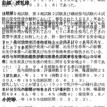
妊婦・授乳婦
合計で０．６（０．２，１．６）であった。
（妊婦）
後期第２相試験、第３相試験２試験及び継続投与試験の４試
験の安全性併合解析において、報告された１００人・年あた
妊婦又は妊娠している可能性のある女性には投与しないこと
りの悪性腫瘍（非黒色腫皮膚癌を除く）の発現率（９５％信
（動物実験ではラットで催奇形性、ウサギで胚致死作用・胎
頼区間）は、本剤合計で０．９（０．６，１．３）であっ
仔致死作用が報告されており、ヒトに本剤を投与したときの
た。
血漿中濃度と比較したとき、胚・胎仔発生に関する安全域は
ラット及びウサギでそれぞれ１．２倍及び０．９倍であり、
また、投与期間別の発現状況は次記のとおりであった〔１．
また、ラットで胎仔発達への影響、出生仔生存率への影響、
１、８．５参照〕。
出生仔体重への影響及び出生仔骨格奇形が報告されている。
［投与期間別の悪性腫瘍（非黒色腫皮膚癌を除く）の発現
雌ラットの受胎能及び初期胚発生に関する安全域は３．６
率］
倍、出生前及び出生後の発生に関する安全域は０．７倍であ
った）〔２．８、９．４生殖能を有する者の項参照〕。
１）． 投与期間全体：評価例数１０５２例、曝露期間２３
３２．８人・年；１．９％（例数２０）；発現率０．９／１
（授乳婦）
００人・年（９５％信頼区間：０．６，１．３）。
授乳しないことが望ましい（ラットで乳汁中への移行及び出
２）． 投与期間０〜６カ月：評価例数１０５２例、曝露期
生仔発育への影響が報告されている）。
間４９４．６人・年；０．４％（例数４）；発現率０．８／
１００人・年（９５％信頼区間：０．３，２．２）。
小児等