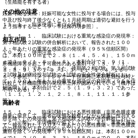
（生殖能を有する者）
その他の注意
妊娠可能な女性：妊娠可能な女性に投与する場合には、投与
中及び投与終了後少なくとも１月経周期は適切な避妊を行う
１５．１． 臨床使用に基づく情報
よう指導すること〔９．５妊婦の項参照〕。
１５．１．１． 臨床試験における重篤な感染症の発現率：
相互作用
第３相試験２試験の併合解析において、報告された１００
人・年あたりの重篤な感染症の発現率（９５％信頼区間）
１０．２． 併用注意：
は、本剤１００ｍｇで２．８（１．４，５．４）、１５０ｍ
ｇで３．０（１．６，５．６）、本剤合計で２．９（１．
肝機能障害を起こす可能性のある薬剤〔２．３、７．１、
９，４．６）であった。また、後期第２相試験、第３相試験
８．８、９．３．１−９．３．３、１１．１．４、１６．
２試験及び継続投与試験の４試験の安全性併合解析におい
６．２参照〕［メトトレキサート併用時に本剤単独投与時と
て、１００人・年あたりの重篤な感染症の発現率（９５％信
比較して肝機能障害の発現率上昇が認められている（機序は
頼区間）は、本剤合計で２．５（１．９，３．２）であった
不明である）］。
〔１．１、１．２．１、２．１、８．１、１１．１．１参
照〕。
高齢者
１５．１．２． 臨床試験における悪性腫瘍（非黒色腫皮膚
用量に留意して、患者の状態を観察しながら慎重に投与する
癌を除く）の発現率：第３相試験２試験の併合解析におい
こと（一般に、生理機能が低下している、また、重篤な感染
て、報告された１００人・年あたりの悪性腫瘍＜非黒色腫皮
症の発現率の上昇が認められている）。
膚癌を除く＞の発現率（９５％信頼区間）は、本剤１００ｍ
ｇで１．２（０．５，３．３）、１５０ｍｇで０．０、本剤