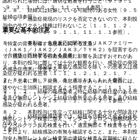
認められた場合には、適切な処置を行うこと〔９．３．１
−９．３．３、１０．２、１１．１．４参照〕。
２．８． 妊婦又は妊娠している可能性のある女性〔９．５
妊婦の項参照〕。
８．９． 感染症発現のリスクを否定できないので、本剤投
与中の生ワクチン接種は行わないこと〔１．１、１．２．
重要な基本的注意
１、２．１、８．１、９．１．１、１１．１．１参照〕。
８．１． 本剤は、免疫反応に関与するＪＡＫファミリー
（特定の背景を有する患者に関する注意）
（ＪＡＫ１／ＪＡＫ２／ＪＡＫ３／ＴＹＫ２）を阻害するの
（合併症・既往歴等のある患者）
で、感染症に対する宿主免疫能に影響を及ぼすおそれがあ
り、本剤の投与に際しては十分な観察を行い、感染症の発現
９．１．１． 感染症＜重篤な感染症を除く＞の患者又は感
や感染症増悪に注意すること。
染症が疑われる患者〔１．１、１．２．１、２．１、７．
２、８．１、８．９、９．１．３、１１．１．１参照〕。
また、患者に対し、発熱、倦怠感等があらわれた場合には、
速やかに主治医に相談するよう指導すること〔１．１、１．
９．１．２． 結核の既感染者（特に結核の既往歴のある患
２．１、２．１、７．２、８．９、９．１．１、９．１．
者及び胸部レントゲン上結核治癒所見のある患者）及び結核
３、１１．１．１、１５．１．１、１５．２．１参照〕。
感染が疑われる患者。
８．２． 本剤投与に先立って結核に関する十分な問診及び
（１）． 結核の既感染者では、結核を活動化させるおそれ
胸部レントゲン検査に加え、インターフェロン−γ遊離試験又
がある〔１．１、１．２．２、２．２、８．２、１１．１．
はツベルクリン反応検査を行い、適宜胸部ＣＴ検査等を行う
１参照〕。
ことにより、結核感染の有無を確認すること。また、本剤投
与中も胸部レントゲン検査等の適切な検査を定期的に行うな