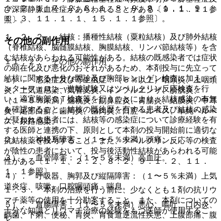
１、２．１、７．２、８．１、８．９、９．１．１、９．
び深部静脈血栓症があらわれることがある〔９．１．１１参
１．３、１１．１．１、１５．１．１参照〕。
照〕。
１．２．２． 結核：播種性結核（粟粒結核）及び肺外結核
その他の副作用
（脊椎結核、脳髄膜結核、胸膜結核、リンパ節結核等）を含
む結核があらわれる可能性がある。結核の既感染者では症状
１１．２． その他の副作用
の顕在化及び悪化のおそれがあるため、本剤投与に先立って
結核に関する十分な問診及び胸部レントゲン検査に加え、イ
１）． 感染症及び寄生虫症：（５％以上）咽頭炎、上咽頭
ンターフェロン−γ遊離試験又はツベルクリン反応検査を行
炎、上気道感染、気管支炎、インフルエンザ、膀胱炎、
い、適宜胸部ＣＴ検査等を行うことにより、結核感染の有無
（１〜５％未満）扁桃炎、副鼻腔炎、胃腸炎、結膜炎、中耳
を確認すること。結核の既往歴を有する患者及び結核の感染
炎、足部白癬、歯周炎、歯肉炎、口腔ヘルペス、単純ヘルペ
が疑われる患者には、結核等の感染症について診療経験を有
ス、尿路感染。
する医師と連携の下、原則として本剤の投与開始前に適切な
２）． 神経系障害：（１〜５％未満）頭痛。
抗結核薬を投与すること。また、ツベルクリン反応等の検査
が陰性の患者において、投与後活動性結核があらわれる可能
３）． 血管障害：（１〜５％未満）高血圧。
性がある〔１．１、２．２、８．２、９．１．２、１１．
１．１参照〕。
４）． 呼吸器、胸郭及び縦隔障害：（１〜５％未満）上気
道炎症、咳嗽、口腔咽頭痛、喘息。
１．３． 本剤の治療を行う前に、少なくとも１剤の抗リウ
マチ薬等の使用を十分勘案すること。また、本剤についての
５）． 胃腸障害：（１〜５％未満）悪心、嘔吐、口内炎、
十分な知識とリウマチ治療の経験をもつ医師が使用するこ
齲歯、下痢、便秘、胃炎、胃食道逆流性疾患、上腹部痛、腹
と。