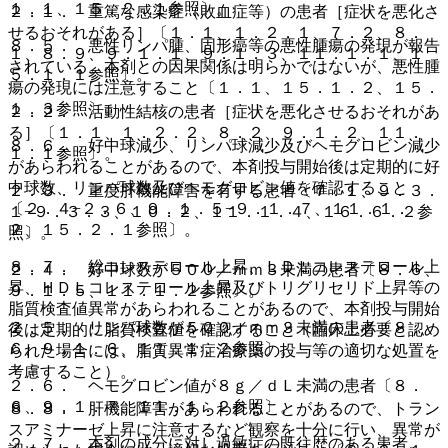
１．１、１５．２．１参照〕。
２．１． 重篤な感染症（敗血症等）の患者［症状を悪化さ
せるおそれがある］〔１．１、１．２．１、７．２、８．
８．５． 悪性リンパ腫、固形癌等の悪性腫瘍の発現が報告
１、８．９、９．１．１、９．１．３、１１．１．１、１
されている。本剤との因果関係は明らかではないが、悪性腫
５．１．１参照〕。
瘍の発現には注意すること〔１．１、１５．１．２、１５．
１．３参照〕。
２．２． 活動性結核の患者［症状を悪化させるおそれがあ
る］〔１．１、１．２．２、８．２、９．１．２、１１．
８．６． 好中球減少、リンパ球減少及びヘモグロビン減少
１．１参照〕。
があらわれることがあるので、本剤投与開始後は定期的に好
中球数、リンパ球数及びヘモグロビン値を確認すること
２．３． 重度肝機能障害を有する患者〔７．１、９．３．
〔２．４−２．６、９．１．５−９．１．７、１１．１．
１−９．３．３、１０．２、１１．１．４、１６．６．２参
２、１５．２．１参照〕。
照〕。
８．７． 総コレステロール上昇、ＬＤＬコレステロール上
２．４． 好中球数が５００／ｍｍ３未満の患者〔８．６、
昇、ＨＤＬコレステロール上昇及びトリグリセリド上昇等の
９．１．５、１１．１．２参照〕。
脂質検査値異常があらわれることがあるので、本剤投与開始
２．５． リンパ球数が５００／ｍｍ３未満の患者〔８．
後は定期的に脂質検査値を確認すること（臨床上必要と認め
６、９．１．６、１１．１．２参照〕。
られた場合には、脂質異常症治療薬の投与等の適切な処置を
考慮すること）。
２．６． ヘモグロビン値が８ｇ／ｄＬ未満の患者〔８．
６、９．１．７、１１．１．２参照〕。
８．８． 肝機能障害があらわれることがあるので、トラン
スアミナーゼ上昇に注意するなど観察を十分に行い、異常が
２．７． 本剤の成分に対し過敏症の既往歴のある患者。