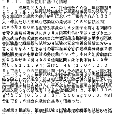
１５．１． 臨床使用に基づく情報
９）． 投与期間６０カ月〜：評価例数９０例、曝露期間５
１５．１．１． 臨床試験における重篤な感染症の発現率：
８．４人・年；０．０％（例数０）；発現率０．０／１００
第３相試験２試験の併合解析において、報告された１００
人・年。
人・年あたりの重篤な感染症の発現率（９５％信頼区間）
は、本剤１００ｍｇで２．８（１．４，５．４）、１５０ｍ
１５．１．３． 心血管系事象のリスク因子を有する関節リ
ｇで３．０（１．６，５．６）、本剤合計で２．９（１．
ウマチ患者を対象としたＪＡＫ阻害剤トファシチニブクエン
９，４．６）であった。また、後期第２相試験、第３相試験
酸塩の海外臨床試験の結果、主要評価項目である主要な心血
２試験及び継続投与試験の４試験の安全性併合解析におい
管系事象（Ｍａｊｏｒ Ａｄｖｅｒｓｅ Ｃａｒｄｉｏｖａ
て、１００人・年あたりの重篤な感染症の発現率（９５％信
ｓｃｕｌａｒ Ｅｖｅｎｔｓ：ＭＡＣＥ）及び悪性腫瘍＜非
頼区間）は、本剤合計で２．５（１．９，３．２）であった
黒色腫皮膚癌を除く＞の発現率について、ＴＮＦ阻害剤群に
〔１．１、１．２．１、２．１、８．１、１１．１．１参
対するハザード比（９５％信頼区間）はそれぞれ１．３３
照〕。
（０．９１，１．９４）及び１．４８（１．０４，２．０
９）であり、９５％信頼区間上限は予め設定していた非劣性
１５．１．２． 臨床試験における悪性腫瘍（非黒色腫皮膚
マージン１．８を超え、ＴＮＦ阻害剤群に対する非劣性が検
癌を除く）の発現率：第３相試験２試験の併合解析におい
証されなかったことが報告されている。また、本剤でも、国
て、報告された１００人・年あたりの悪性腫瘍＜非黒色腫皮
内市販後の自発報告において、心血管系事象の発現が認めら
膚癌を除く＞の発現率（９５％信頼区間）は、本剤１００ｍ
れている〔１．１、８．５参照〕。
ｇで１．２（０．５，３．３）、１５０ｍｇで０．０、本剤
合計で０．６（０．２，１．６）であった。
１５．２． 非臨床試験に基づく情報
後期第２相試験、第３相試験２試験及び継続投与試験の４試
１５．２．１． 本剤はＪＡＫ阻害作用を有することから免