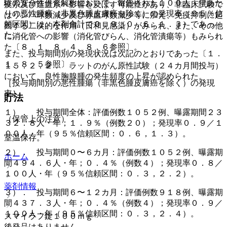
験の安全性併合解析において、報告された１００人・年あた
疫系及び造血系へ影響を及ぼす可能性があり、非臨床試験で
りの悪性腫瘍（非黒色腫皮膚癌を除く）の発現率（９５％信
はリンパ球数減少及び赤血球数減少等に加え、免疫抑制に起
頼区間）は、本剤合計で０．９（０．６，１．３）であっ
因する二次的な作用（日和見感染）がみられ、また、その他
た。
に消化管への影響（消化管びらん、消化管潰瘍等）もみられ
た〔８．１、８．４、８．６参照〕。
また、投与期間別の発現状況は次記のとおりであった〔１．
１、８．５参照〕。
１５．２．２． ラットのがん原性試験（２４カ月間投与）
において、良性胸腺腫の発生頻度の上昇が認められた。
［投与期間別の悪性腫瘍（非黒色腫皮膚癌を除く）の発現
率］
貯法
１）． 投与期間全体：評価例数１０５２例、曝露期間２３
（保管上の注意）
３２．８人・年；１．９％（例数２０）；発現率０．９／１
００人・年（９５％信頼区間：０．６，１．３）。
室温保存。
２）． 投与期間０〜６カ月：評価例数１０５２例、曝露期
ホーム
間４９４．６人・年；０．４％（例数４）；発現率０．８／
１００人・年（９５％信頼区間：０．３，２．２）。
薬剤情報
３）． 投与期間６〜１２カ月：評価例数９１８例、曝露期
間４３７．３人・年；０．４％（例数４）；発現率０．９／
１００人・年（９５％信頼区間：０．３，２．４）。
スマイラフ錠１００ｍｇ
後発品はありません