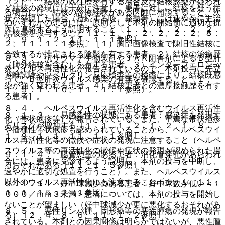
（２）． 結核の既往歴を有する場合及び結核感染が疑われ
ど結核の発現には十分に注意し、患者に対し、結核を疑う症
る場合には、結核の診療経験がある医師に相談すること。次
状が発現した場合（持続する咳、発熱等）には速やかに主治
のいずれかの患者には、原則として本剤の開始前に適切な抗
医に連絡するよう説明すること〔１．１、１．２．２、２．
結核薬を投与すること〔１．１、１．２．２、２．２、８．
２、９．１．２、１１．１．１参照〕。
２、１１．１．１参照〕［１）胸部画像検査で陳旧性結核に
合致するか推定される陰影を有する患者、２）結核の治療歴
８．３． 抗リウマチ生物製剤やＪＡＫ阻害剤によるＢ型肝
（肺外結核を含む）を有する患者、３）インターフェロン−γ
炎ウイルス再活性化が報告されているので、本剤投与に先立
遊離試験やツベルクリン反応検査等の検査により、結核既感
って、Ｂ型肝炎ウイルス感染の有無を確認すること〔１．
染が強く疑われる患者、４）結核患者との濃厚接触歴を有す
１、９．１．１０、１１．１．１参照〕。
る患者］。
８．４． ヘルペスウイルス再活性化を含むウイルス再活性
９．１．３． 易感染性の状態にある患者：感染症を発現す
化（帯状疱疹等）が報告されている。また、重篤な帯状疱疹
るリスクが増加する〔１．１、１．２．１、２．１、８．
や播種性帯状疱疹も認められていることから、ヘルペスウイ
１、９．１．１、１１．１．１参照〕。
ルス再活性化等の徴候や症状の発現に注意すること（ヘルペ
スウイルス等の再活性化の徴候や症状の発現が認められた場
９．１．４． 腸管憩室のある患者：消化管穿孔があらわれ
合には、患者に受診するよう説明し、本剤の投与を中断し、
るおそれがある〔１１．１．３参照〕。
速やかに適切な処置を行うこと）。また、ヘルペスウイルス
以外のウイルス再活性化にも注意すること〔１．１、１１．
９．１．５． 好中球減少のある患者：好中球数が低い＜１
１．１、１５．２．１参照〕。
０００／ｍｍ３未満＞患者については、本剤の投与を開始し
ないことが望ましい（好中球減少が更に悪化するおそれがあ
８．５． 悪性リンパ腫、固形癌等の悪性腫瘍の発現が報告
る）〔２．４、８．６、１１．１．２参照〕。
されている。本剤との因果関係は明らかではないが、悪性腫