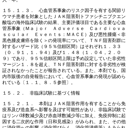
１５．１．３． 心血管系事象のリスク因子を有する関節リ
ウマチ患者を対象としたＪＡＫ阻害剤トファシチニブクエン
酸塩の海外臨床試験の結果、主要評価項目である主要な心血
管系事象（Ｍａｊｏｒ Ａｄｖｅｒｓｅ Ｃａｒｄｉｏｖａ
ｓｃｕｌａｒ Ｅｖｅｎｔｓ：ＭＡＣＥ）及び悪性腫瘍＜非
黒色腫皮膚癌を除く＞の発現率について、ＴＮＦ阻害剤群に
対するハザード比（９５％信頼区間）はそれぞれ１．３３
（０．９１，１．９４）及び１．４８（１．０４，２．０
９）であり、９５％信頼区間上限は予め設定していた非劣性
マージン１．８を超え、ＴＮＦ阻害剤群に対する非劣性が検
証されなかったことが報告されている。また、本剤でも、国
内市販後の自発報告において、心血管系事象の発現が認めら
れている〔１．１、８．５参照〕。
１５．２． 非臨床試験に基づく情報
１５．２．１． 本剤はＪＡＫ阻害作用を有することから免
疫系及び造血系へ影響を及ぼす可能性があり、非臨床試験で
はリンパ球数減少及び赤血球数減少等に加え、免疫抑制に起
因する二次的な作用（日和見感染）がみられ、また、その他
に消化管への影響（消化管びらん、消化管潰瘍等）もみられ