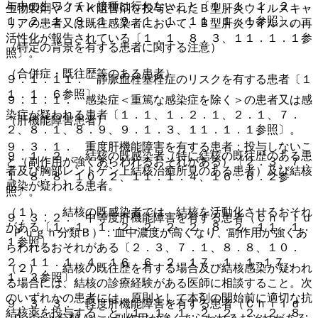
与中の生ワクチン接種は行わないこと〔１．１、１．２．
生物製剤やＪＡＫ阻害剤を投与されたＢ型肝炎ウイルスキャ
１、２．１、８．１、９．１．１、１１．１．１参照〕。
リアの患者又は既往感染者において、Ｂ型肝炎ウイルスの再
活性化が報告されている〔１．１、８．３、１１．１．１参
（特定の背景を有する患者に関する注意）
照〕。
（合併症・既往歴等のある患者）
９．１．１１． 静脈血栓塞栓症のリスクを有する患者〔１
１．１．６参照〕。
９．１．１． 感染症＜重篤な感染症を除く＞の患者又は感
染症が疑われる患者〔１．１、１．２．１、２．１、７．
（肝機能障害患者）
２、８．１、８．９、９．１．３、１１．１．１参照〕。
９．３．１． 重度肝機能障害を有する患者：投与しないこ
９．１．２． 結核の既感染者（特に結核の既往歴のある患
と（副作用が強くあらわれるおそれがある）〔２．３、７．
者及び胸部レントゲン上結核治癒所見のある患者）及び結核
１、８．８、１０．２、１１．１．４、１６．６．２参
感染が疑われる患者。
照〕。
（１）． 結核の既感染者では、結核を活動化させるおそれ
９．３．２． 中等度肝機能障害を有する患者（Ｃｈｉｌｄ
がある〔１．１、１．２．２、２．２、８．２、１１．１．
−Ｐｕｇｈ分類Ｂ）：血中濃度が高くなり、副作用が強くあ
１参照〕。
らわれるおそれがある〔２．３、７．１、８．８、１０．
２、１１．１．４、１６．６．２、１７．１．１−１７．
（２）． 結核の既往歴を有する場合及び結核感染が疑われ
１．３参照〕。
る場合には、結核の診療経験がある医師に相談すること。次
のいずれかの患者には、原則として本剤の開始前に適切な抗
９．３．３． 軽度肝機能障害を有する患者（Ｃｈｉｌｄ
結核薬を投与すること〔１．１、１．２．２、２．２、８．