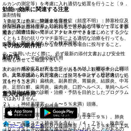
ルカンの測定等）を考慮に入れ適切な処置を行うこと〔９．
効能・効果に関連する注意
１．８参照〕。
薬剤情報
１１．１．６． 静脈血栓塞栓症（頻度不明）：肺塞栓症及
（効能又は効果に関連する注意）
薬剤写真、用法用量、効能効果や後発品の情報が一度に参照
び深部静脈血栓症があらわれることがある〔９．１．１１参
でき、関連情報へ簡単にアクセスができます。
過去の治療において、メトトレキサートをはじめとする少な
照〕。
くとも１剤の抗リウマチ薬等による適切な治療を行っても、
一般名、製品名どちらでも検索可能！
疾患に起因する明らかな症状が残る場合に投与すること。
その他の副作用
※ ご使用いただく際に、必ず最新の添付文書および安全性
副作用
１１．２． その他の副作用
情報も併せてご確認下さい。
１）． 感染症及び寄生虫症：（５％以上）咽頭炎、上咽頭
次の副作用があらわれることがあるので、観察を十分に行
炎、上気道感染、気管支炎、インフルエンザ、膀胱炎、
い、異常が認められた場合には投与を中止するなど適切な処
（１〜５％未満）扁桃炎、副鼻腔炎、胃腸炎、結膜炎、中耳
置を行うこと。
炎、足部白癬、歯周炎、歯肉炎、口腔ヘルペス、単純ヘルペ
※本製品は疾病の診断・治療・予防を目的としたプログラム
ス、尿路感染。
重大な副作用
ではありません。
２）． 神経系障害：（１〜５％未満）頭痛。
１１．１． 重大な副作用
３）． 血管障害：（１〜５％未満）高血圧。
１１．１．１． 感染症：帯状疱疹（１２．９％）、肺炎
（ニューモシスチス肺炎等を含む）（４．７％）、敗血症
ホーム
ノート
４）． 呼吸器、胸郭及び縦隔障害：（１〜５％未満）上気
（０．２％）等の重篤な感染症があらわれることがあるの