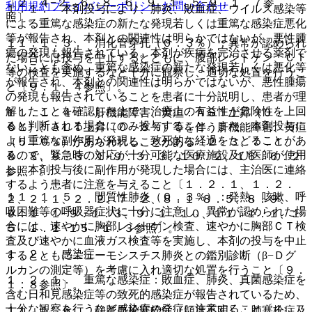
〔２．４−２．６、８．６、９．１．５−９．１．７参
利用規約
プライバシーポリシー
お問い合わせ
１．１． 本剤投与により、肺炎、敗血症、ウイルス感染等
照〕。
による重篤な感染症の新たな発現若しくは重篤な感染症悪化
等が報告され、本剤との関連性は明らかではないが、悪性腫
１１．１．３． 消化管穿孔（０．３％）：異常が認められ
瘍の発現も報告されている。本剤が疾病を完治させる薬剤で
た場合には投与を中止するとともに、腹部レントゲン、ＣＴ
ないことも含め、重篤な感染症の新たな発現若しくは悪化等
等の検査を実施するなど十分に観察し、適切な処置を行うこ
が報告され、本剤との関連性は明らかではないが、悪性腫瘍
と〔９．１．４参照〕。
の発現も報告されていることを患者に十分説明し、患者が理
解したことを確認した上で、治療上の有益性が危険性を上回
１１．１．４． 肝機能障害、黄疸：ＡＳＴ上昇（０．
ると判断される場合にのみ投与すること。また、本剤投与に
６％）、ＡＬＴ上昇（０．８％）等を伴う肝機能障害、黄疸
より重篤な副作用が発現し、致死的な経過をたどることがあ
（５．０％）があらわれることがある〔２．３、７．１、
るので、緊急時の対応が十分可能な医療施設及び医師が使用
８．８、９．３．１−９．３．３、１０．２、１６．６．２
し、本剤投与後に副作用が発現した場合には、主治医に連絡
参照〕。
するよう患者に注意を与えること〔１．２．１、１．２．
１１．１．５． 間質性肺炎（０．３％）：発熱、咳嗽、呼
２、２．１、２．２、７．２、８．１−８．５、８．９、
吸困難等の呼吸器症状に十分に注意し、異常が認められた場
９．１．１−９．１．３、９．１．１０、１１．１．１、１
合には、速やかに胸部レントゲン検査、速やかに胸部ＣＴ検
５．１．１−１５．１．３参照〕。
査及び速やかに血液ガス検査等を実施し、本剤の投与を中止
１．２． 感染症
するとともにニューモシスチス肺炎との鑑別診断（β−Ｄグ
ルカンの測定等）を考慮に入れ適切な処置を行うこと〔９．
１．２．１． 重篤な感染症：敗血症、肺炎、真菌感染症を
１．８参照〕。
含む日和見感染症等の致死的感染症が報告されているため、
十分な観察を行うなど感染症の発症に注意すること〔１．
１１．１．６． 静脈血栓塞栓症（頻度不明）：肺塞栓症及