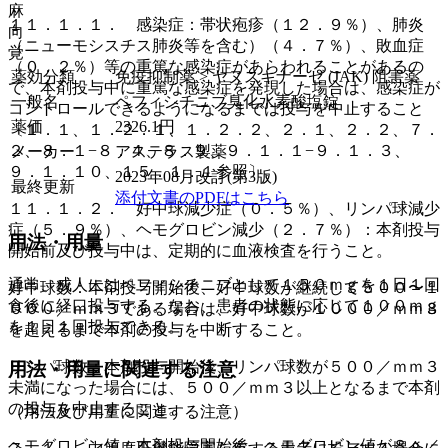
麻
１１．１．１． 感染症：帯状疱疹（１２．９％）、肺炎
向
（ニューモシスチス肺炎等を含む）（４．７％）、敗血症
覚
（０．２％）等の重篤な感染症があらわれることがあるの
薬効分類
免疫抑制薬 > ヤヌスキナーゼ (JAK) 阻害薬
で、本剤投与中に重篤な感染症を発現した場合は、感染症が
一般名
ペフィシチニブ臭化水素酸塩錠
コントロールできるようになるまでは投与を中止すること
薬価
2326.1
円
〔１．１、１．２．１、１．２．２、２．１、２．２、７．
２、８．１−８．４、８．９、９．１．１−９．１．３、
メーカー
アステラス製薬
９．１．１０、１５．１．１参照〕。
2023年08月改訂(第3版)
最終更新
添付文書のPDFはこちら
１１．１．２． 好中球減少症（０．５％）、リンパ球減少
症（５．９％）、ヘモグロビン減少（２．７％）：本剤投与
用法・用量
開始前及び投与中は、定期的に血液検査を行うこと。
通常、成人にはペフィシチニブとして１５０ｍｇを１日１回
好中球数：本剤投与開始後、好中球数が継続して５００〜１
食後に経口投与する。なお、患者の状態に応じて１００ｍｇ
０００／ｍｍ３である場合は、好中球数が１０００／ｍｍ３
を１日１回投与できる。
を超えるまで本剤の投与を中断すること。
リンパ球数：本剤投与開始後、リンパ球数が５００／ｍｍ３
用法・用量に関連する注意
未満になった場合には、５００／ｍｍ３以上となるまで本剤
の投与を中止すること。
（用法及び用量に関連する注意）
ヘモグロビン値：本剤投与開始後、ヘモグロビン値が８ｇ／