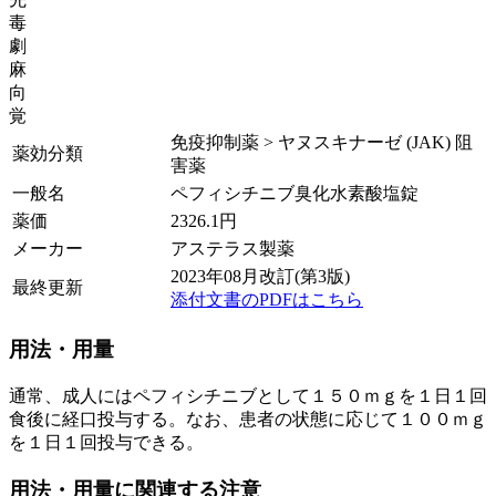
毒
劇
麻
向
覚
免疫抑制薬 > ヤヌスキナーゼ (JAK) 阻
薬効分類
害薬
一般名
ペフィシチニブ臭化水素酸塩錠
薬価
2326.1
円
メーカー
アステラス製薬
2023年08月改訂(第3版)
最終更新
添付文書のPDFはこちら
用法・用量
通常、成人にはペフィシチニブとして１５０ｍｇを１日１回
食後に経口投与する。なお、患者の状態に応じて１００ｍｇ
を１日１回投与できる。
用法・用量に関連する注意