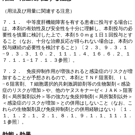
（用法及び用量に関連する注意）
７．１． 中等度肝機能障害を有する患者に投与する場合に
は、本剤の有効性及び安全性を十分に理解し、本剤投与の必
要性を慎重に検討した上で、本剤５０ｍｇ１日１回投与とす
ること（なお、十分な治療反応が得られない場合は、本剤の
投与継続の必要性を検討すること）〔２．３、９．３．１
−９．３．３、１０．２、１１．１．４、１６．６．２、１
７．１．１−１７．１．３参照〕。
７．２． 免疫抑制作用が増強されると感染症のリスクが増
加することが予想されるので、本剤とＴＮＦ阻害剤、ＩＬ
−６阻害剤、Ｔ細胞選択的共刺激調節剤等の生物製剤＜感染
症のリスクが増加＞や、他のヤヌスキナーゼ＜ＪＡＫ＞阻害
剤＜局所製剤以外＞等の強力な免疫抑制剤＜局所製剤以外＞
＜感染症のリスクが増加＞との併用はしないこと（なお、こ
れらの生物製剤及び免疫抑制剤との併用経験はない）〔１．
１、１．２．１、２．１、８．１、９．１．１、１１．１．
１参照〕。
効能・効果