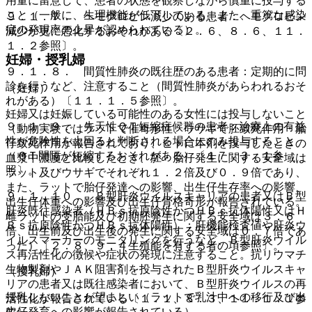
用量に留意して、患者の状態を観察しながら慎重に投与する
こと（一般に、生理機能が低下している、また、重篤な感染
９．１．７． ヘモグロビン減少のある患者：ヘモグロビン
症の発現率の上昇が認められている）。
減少が更に悪化するおそれがある〔２．６、８．６、１１．
１．２参照〕。
妊婦・授乳婦
９．１．８． 間質性肺炎の既往歴のある患者：定期的に問
診を行うなど、注意すること（間質性肺炎があらわれるおそ
（妊婦）
れがある）〔１１．１．５参照〕。
妊婦又は妊娠している可能性のある女性には投与しないこと
９．１．９． 先天性ＱＴ短縮症候群の患者：治療上の有益
（動物実験ではラットで催奇形性、ウサギで胚致死作用・胎
性が危険性を上回ると判断される場合にのみ投与すること
仔致死作用が報告されており、ヒトに本剤を投与したときの
（ＱＴ間隔が短縮するおそれがある）〔１７．３．１参
血漿中濃度と比較したとき、胚・胎仔発生に関する安全域は
照〕。
ラット及びウサギでそれぞれ１．２倍及び０．９倍であり、
また、ラットで胎仔発達への影響、出生仔生存率への影響、
９．１．１０． Ｂ型肝炎ウイルスキャリアの患者又はＢ型
出生仔体重への影響及び出生仔骨格奇形が報告されている。
肝炎既往感染者（ＨＢｓ抗原陰性かつＨＢｃ抗体陽性又はＨ
雌ラットの受胎能及び初期胚発生に関する安全域は３．６
Ｂｓ抗原陰性かつＨＢｓ抗体陽性）：肝機能検査値や肝炎ウ
倍、出生前及び出生後の発生に関する安全域は０．７倍であ
イルスマーカーのモニタリングを行うなど、Ｂ型肝炎ウイル
った）〔２．８、９．４生殖能を有する者の項参照〕。
ス再活性化の徴候や症状の発現に注意すること。抗リウマチ
生物製剤やＪＡＫ阻害剤を投与されたＢ型肝炎ウイルスキャ
（授乳婦）
リアの患者又は既往感染者において、Ｂ型肝炎ウイルスの再
授乳しないことが望ましい（ラットで乳汁中への移行及び出
活性化が報告されている〔１．１、８．３、１１．１．１参
生仔発育への影響が報告されている）。