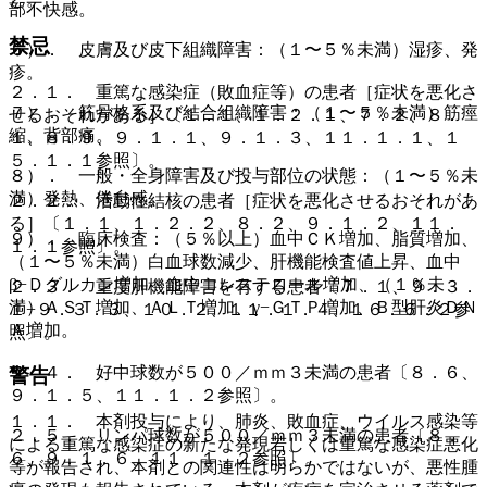
部不快感。
禁忌
６）． 皮膚及び皮下組織障害：（１〜５％未満）湿疹、発
疹。
２．１． 重篤な感染症（敗血症等）の患者［症状を悪化さ
７）． 筋骨格系及び結合組織障害：（１〜５％未満）筋痙
せるおそれがある］〔１．１、１．２．１、７．２、８．
縮、背部痛。
１、８．９、９．１．１、９．１．３、１１．１．１、１
５．１．１参照〕。
８）． 一般・全身障害及び投与部位の状態：（１〜５％未
満）発熱、倦怠感。
２．２． 活動性結核の患者［症状を悪化させるおそれがあ
る］〔１．１、１．２．２、８．２、９．１．２、１１．
９）． 臨床検査：（５％以上）血中ＣＫ増加、脂質増加、
１．１参照〕。
（１〜５％未満）白血球数減少、肝機能検査値上昇、血中
β−Ｄグルカン増加、血中コレステロール増加、（１％未
２．３． 重度肝機能障害を有する患者〔７．１、９．３．
満）ＡＳＴ増加、ＡＬＴ増加、γ−ＧＴＰ増加、Ｂ型肝炎ＤＮ
１−９．３．３、１０．２、１１．１．４、１６．６．２参
Ａ増加。
照〕。
２．４． 好中球数が５００／ｍｍ３未満の患者〔８．６、
警告
９．１．５、１１．１．２参照〕。
１．１． 本剤投与により、肺炎、敗血症、ウイルス感染等
２．５． リンパ球数が５００／ｍｍ３未満の患者〔８．
による重篤な感染症の新たな発現若しくは重篤な感染症悪化
６、９．１．６、１１．１．２参照〕。
等が報告され、本剤との関連性は明らかではないが、悪性腫