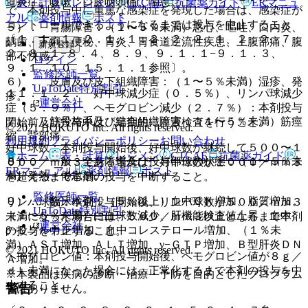
道炎症、咳嗽、口腔咽頭痛、喘息。
表・計算
レジメン
CTCAE
抗菌薬ガイド
ERマニュ
で、本剤投与中に重篤な感染症を発現した場合は、感染症が
アル
薬剤情報
ポスト
コントロールできるようになるまでは投与を中止すること
５）． 胃腸障害：（１〜５％未満）悪心、嘔吐、口内炎、
〔１．１、１．２．１、１．２．２、２．１、２．２、７．
齲歯、下痢、便秘、胃炎、胃食道逆流性疾患、上腹部痛、腹
新規登録
２、８．１−８．４、８．９、９．１．１−９．１．３、
部不快感。
ログイン
９．１．１０、１５．１．１参照〕。
監修医師一覧
６）． 皮膚及び皮下組織障害：（１〜５％未満）湿疹、発
UpToDate特別割引
１１．１．２． 好中球減少症（０．５％）、リンパ球減少
疹。
運営会社
症（５．９％）、ヘモグロビン減少（２．７％）：本剤投与
７）． 筋骨格系及び結合組織障害：（１〜５％未満）筋痙
開始前及び投与中は、定期的に血液検査を行うこと。
© 2021 HOKUTO Inc. All rights reserved.
縮、背部痛。
利用規約
プライバシーポリシー
お問い合わせ
好中球数：本剤投与開始後、好中球数が継続して５００〜１
ホーム
表・計算
レジメン
CTCAE
抗菌薬ガイド
８）． 一般・全身障害及び投与部位の状態：（１〜５％未
０００／ｍｍ３である場合は、好中球数が１０００／ｍｍ３
ERマニュアル
薬剤情報
ポスト
満）発熱、倦怠感。
を超えるまで本剤の投与を中断すること。
監修医師一覧
９）． 臨床検査：（５％以上）血中ＣＫ増加、脂質増加、
リンパ球数：本剤投与開始後、リンパ球数が５００／ｍｍ３
UpToDate特別割引
（１〜５％未満）白血球数減少、肝機能検査値上昇、血中
未満になった場合には、５００／ｍｍ３以上となるまで本剤
運営会社
β−Ｄグルカン増加、血中コレステロール増加、（１％未
の投与を中止すること。
満）ＡＳＴ増加、ＡＬＴ増加、γ−ＧＴＰ増加、Ｂ型肝炎ＤＮ
© 2021 HOKUTO Inc. All rights reserved.
ヘモグロビン値：本剤投与開始後、ヘモグロビン値が８ｇ／
Ａ増加。
ｄＬ未満になった場合には、正常化するまで本剤の投与を中
※本製品は疾病の診断・治療・予防を目的としたプログラム
止すること。
警告
ではありません。