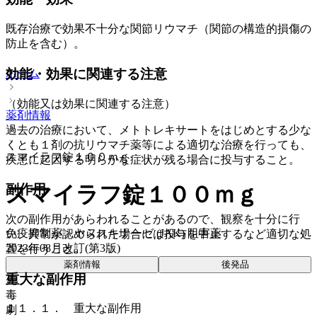
既存治療で効果不十分な関節リウマチ（関節の構造的損傷の
防止を含む）。
効能・効果に関連する注意
ホーム
（効能又は効果に関連する注意）
薬剤情報
過去の治療において、メトトレキサートをはじめとする少な
くとも１剤の抗リウマチ薬等による適切な治療を行っても、
スマイラフ錠１００ｍｇ
疾患に起因する明らかな症状が残る場合に投与すること。
スマイラフ錠１００ｍｇ
副作用
次の副作用があらわれることがあるので、観察を十分に行
免疫抑制薬 > ヤヌスキナーゼ (JAK) 阻害薬
い、異常が認められた場合には投与を中止するなど適切な処
2023年08月改訂(第3版)
置を行うこと。
薬剤情報
後発品
重大な副作用
先
毒
１１．１． 重大な副作用
劇