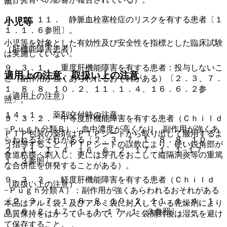
照〕。
９．１．１１． 静脈血栓塞栓症のリスクを有する患者〔１
小児等
１．１．６参照〕。
小児等を対象とした有効性及び安全性を指標とした臨床試験
（肝機能障害患者）
は実施していない。
９．３．１． 重度肝機能障害を有する患者：投与しないこ
適用上の注意、取扱い上の注意
と（副作用が強くあらわれるおそれがある）〔２．３、７．
１、８．８、１０．２、１１．１．４、１６．６．２参
（適用上の注意）
照〕。
１４．１． 薬剤交付時の注意
９．３．２． 中等度肝機能障害を有する患者（Ｃｈｉｌｄ
−Ｐｕｇｈ分類Ｂ）：血中濃度が高くなり、副作用が強くあ
ＰＴＰ包装の薬剤はＰＴＰシートから取り出して服用するよ
らわれるおそれがある〔２．３、７．１、８．８、１０．
う指導すること（ＰＴＰシートの誤飲により、硬い鋭角部が
２、１１．１．４、１６．６．２、１７．１．１−１７．
食道粘膜へ刺入し、更には穿孔をおこして縦隔洞炎等の重篤
１．３参照〕。
な合併症を併発することがある）。
９．３．３． 軽度肝機能障害を有する患者（Ｃｈｉｌｄ
（取扱い上の注意）
−Ｐｕｇｈ分類Ａ）：副作用が強くあらわれるおそれがある
〔２．３、７．１、８．８、１０．２、１１．１．４、１
本品はアルミ袋、及びアルミ袋に封入している乾燥剤により
６．６．２、１７．１．１−１７．１．３参照〕。
品質保持をはかっているので、アルミ袋開封後は湿気を避け
て保存すること。