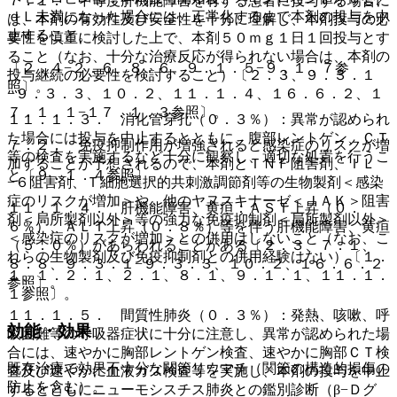
７．１． 中等度肝機能障害を有する患者に投与する場合に
ｄＬ未満になった場合には、正常化するまで本剤の投与を中
は、本剤の有効性及び安全性を十分に理解し、本剤投与の必
止すること。
要性を慎重に検討した上で、本剤５０ｍｇ１日１回投与とす
ること（なお、十分な治療反応が得られない場合は、本剤の
〔２．４−２．６、８．６、９．１．５−９．１．７参
投与継続の必要性を検討すること）〔２．３、９．３．１
照〕。
−９．３．３、１０．２、１１．１．４、１６．６．２、１
７．１．１−１７．１．３参照〕。
１１．１．３． 消化管穿孔（０．３％）：異常が認められ
た場合には投与を中止するとともに、腹部レントゲン、ＣＴ
７．２． 免疫抑制作用が増強されると感染症のリスクが増
等の検査を実施するなど十分に観察し、適切な処置を行うこ
加することが予想されるので、本剤とＴＮＦ阻害剤、ＩＬ
と〔９．１．４参照〕。
−６阻害剤、Ｔ細胞選択的共刺激調節剤等の生物製剤＜感染
症のリスクが増加＞や、他のヤヌスキナーゼ＜ＪＡＫ＞阻害
１１．１．４． 肝機能障害、黄疸：ＡＳＴ上昇（０．
剤＜局所製剤以外＞等の強力な免疫抑制剤＜局所製剤以外＞
６％）、ＡＬＴ上昇（０．８％）等を伴う肝機能障害、黄疸
＜感染症のリスクが増加＞との併用はしないこと（なお、こ
（５．０％）があらわれることがある〔２．３、７．１、
れらの生物製剤及び免疫抑制剤との併用経験はない）〔１．
８．８、９．３．１−９．３．３、１０．２、１６．６．２
１、１．２．１、２．１、８．１、９．１．１、１１．１．
参照〕。
１参照〕。
１１．１．５． 間質性肺炎（０．３％）：発熱、咳嗽、呼
効能・効果
吸困難等の呼吸器症状に十分に注意し、異常が認められた場
合には、速やかに胸部レントゲン検査、速やかに胸部ＣＴ検
既存治療で効果不十分な関節リウマチ（関節の構造的損傷の
査及び速やかに血液ガス検査等を実施し、本剤の投与を中止
防止を含む）。
するとともにニューモシスチス肺炎との鑑別診断（β−Ｄグ