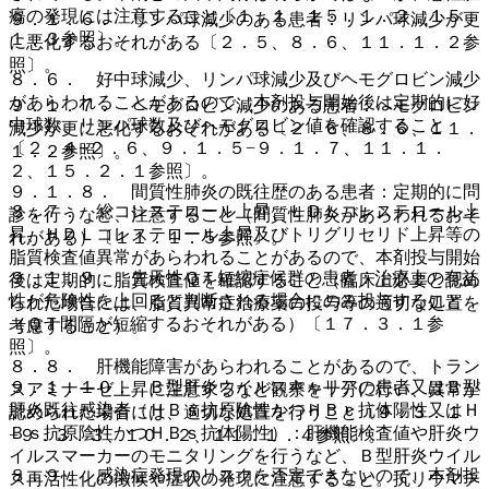
瘍の発現には注意すること〔１．１、１５．１．２、１５．
９．１．６． リンパ球減少のある患者：リンパ球減少が更
１．３参照〕。
に悪化するおそれがある〔２．５、８．６、１１．１．２参
照〕。
８．６． 好中球減少、リンパ球減少及びヘモグロビン減少
があらわれることがあるので、本剤投与開始後は定期的に好
９．１．７． ヘモグロビン減少のある患者：ヘモグロビン
中球数、リンパ球数及びヘモグロビン値を確認すること
減少が更に悪化するおそれがある〔２．６、８．６、１１．
〔２．４−２．６、９．１．５−９．１．７、１１．１．
１．２参照〕。
２、１５．２．１参照〕。
９．１．８． 間質性肺炎の既往歴のある患者：定期的に問
８．７． 総コレステロール上昇、ＬＤＬコレステロール上
診を行うなど、注意すること（間質性肺炎があらわれるおそ
昇、ＨＤＬコレステロール上昇及びトリグリセリド上昇等の
れがある）〔１１．１．５参照〕。
脂質検査値異常があらわれることがあるので、本剤投与開始
９．１．９． 先天性ＱＴ短縮症候群の患者：治療上の有益
後は定期的に脂質検査値を確認すること（臨床上必要と認め
性が危険性を上回ると判断される場合にのみ投与すること
られた場合には、脂質異常症治療薬の投与等の適切な処置を
（ＱＴ間隔が短縮するおそれがある）〔１７．３．１参
考慮すること）。
照〕。
８．８． 肝機能障害があらわれることがあるので、トラン
９．１．１０． Ｂ型肝炎ウイルスキャリアの患者又はＢ型
スアミナーゼ上昇に注意するなど観察を十分に行い、異常が
肝炎既往感染者（ＨＢｓ抗原陰性かつＨＢｃ抗体陽性又はＨ
認められた場合には、適切な処置を行うこと〔９．３．１
Ｂｓ抗原陰性かつＨＢｓ抗体陽性）：肝機能検査値や肝炎ウ
−９．３．３、１０．２、１１．１．４参照〕。
イルスマーカーのモニタリングを行うなど、Ｂ型肝炎ウイル
８．９． 感染症発現のリスクを否定できないので、本剤投
ス再活性化の徴候や症状の発現に注意すること。抗リウマチ