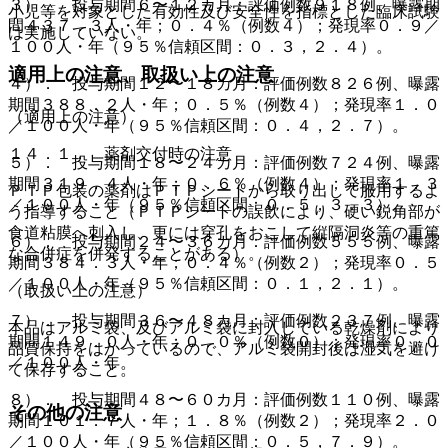
３）． 投与期間６〜１２カ月：評価例数９１８例、曝露期
小児等を対象とした有効性及び安全性を指標とした臨床試験
間４３７．３人・年；０．４％（例数４）；発現率０．９／
は実施していない。
１００人・年（９５％信頼区間：０．３，２．４）。
適用上の注意、取扱い上の注意
４）． 投与期間１２〜１８カ月：評価例数８２６例、曝露
期間３８８．２人・年；０．５％（例数４）；発現率１．０
（適用上の注意）
／１００人・年（９５％信頼区間：０．４，２．７）。
１４．１． 薬剤交付時の注意
５）． 投与期間１８〜２４カ月：評価例数７２４例、曝露
期間３１９．４人・年；０．６％（例数４）；発現率１．３
ＰＴＰ包装の薬剤はＰＴＰシートから取り出して服用するよ
／１００人・年（９５％信頼区間：０．５，３．３）。
う指導すること（ＰＴＰシートの誤飲により、硬い鋭角部が
食道粘膜へ刺入し、更には穿孔をおこして縦隔洞炎等の重篤
６）． 投与期間２４〜３６カ月：評価例数５５５例、曝露
な合併症を併発することがある）。
期間３８４．３人・年；０．４％（例数２）；発現率０．５
／１００人・年（９５％信頼区間：０．１，２．１）。
（取扱い上の注意）
７）． 投与期間３６〜４８カ月：評価例数２３７例、曝露
本品はアルミ袋、及びアルミ袋に封入している乾燥剤により
期間１４９．０人・年；０．０％（例数０）；発現率０．０
品質保持をはかっているので、アルミ袋開封後は湿気を避け
／１００人・年。
て保存すること。
８）． 投与期間４８〜６０カ月：評価例数１１０例、曝露
その他の注意
期間１０１．７人・年；１．８％（例数２）；発現率２．０
／１００人・年（９５％信頼区間：０．５，７．９）。