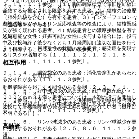
−Ｐｕｇｈ分類Ａ）：副作用が強くあらわれるおそれがある
２、１１．１．１参照〕［１）胸部画像検査で陳旧性結核に
〔２．３、７．１、８．８、１０．２、１１．１．４、１
合致するか推定される陰影を有する患者、２）結核の治療歴
６．６．２、１７．１．１−１７．１．３参照〕。
（肺外結核を含む）を有する患者、３）インターフェロン−γ
遊離試験やツベルクリン反応検査等の検査により、結核既感
（生殖能を有する者）
染が強く疑われる患者、４）結核患者との濃厚接触歴を有す
妊娠可能な女性：妊娠可能な女性に投与する場合には、投与
る患者］。
中及び投与終了後少なくとも１月経周期は適切な避妊を行う
９．１．３． 易感染性の状態にある患者：感染症を発現す
よう指導すること〔９．５妊婦の項参照〕。
るリスクが増加する〔１．１、１．２．１、２．１、８．
１、９．１．１、１１．１．１参照〕。
相互作用
９．１．４． 腸管憩室のある患者：消化管穿孔があらわれ
１０．２． 併用注意：
るおそれがある〔１１．１．３参照〕。
肝機能障害を起こす可能性のある薬剤〔２．３、７．１、
９．１．５． 好中球減少のある患者：好中球数が低い＜１
８．８、９．３．１−９．３．３、１１．１．４、１６．
０００／ｍｍ３未満＞患者については、本剤の投与を開始し
６．２参照〕［メトトレキサート併用時に本剤単独投与時と
ないことが望ましい（好中球減少が更に悪化するおそれがあ
比較して肝機能障害の発現率上昇が認められている（機序は
る）〔２．４、８．６、１１．１．２参照〕。
不明である）］。
９．１．６． リンパ球減少のある患者：リンパ球減少が更
高齢者
に悪化するおそれがある〔２．５、８．６、１１．１．２参
照〕。