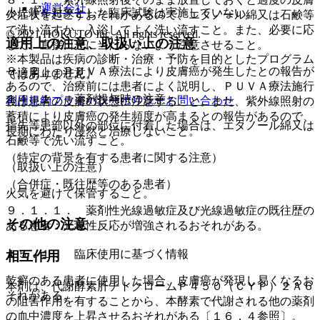
運営会社
小児等を対象とした臨床試験は実施していない。
炎症状を起こすおそれがあるので、エタノール綿又は石鹸等
で洗い流すか、入浴してよく洗い流すこと。また、必要に応
© 2021 HOKUTO Inc. All rights reserved.
適用上の注意、取扱い上の注意
じて、直接日光に当たらないよう注意させること。
※本製品は疾病の診断・治療・予防を目的としたプログラム
８．２． ＰＵＶＡ療法により皮膚癌が発生したとの報告が
（適用上の注意）
ではありません。
あるので、治療前には患者によく説明し、ＰＵＶＡ療法施行
１４．１． 薬剤投与時の注意
利用規約
プライバシーポリシー
お問い合わせ
後は患者の皮膚の状態に注意すること。また、紫外線照射の
蓄積により皮膚癌の発生頻度が高まるとの報告があるので、
指先等患部以外の部位に付着した場合は、エタノール綿又は
長期にわたり漫然と治療しないこと。
石鹸等で洗い流すこと。
（特定の背景を有する患者に関する注意）
（取扱い上の注意）
（合併症・既往歴等のある患者）
火気を避けて保管すること。
９．１．１． 薬剤性光線過敏症及び光線過敏症の既往歴の
その他の注意
ある患者：光毒性反応が増強されるおそれがある。
１５．１． 臨床使用に基づく情報
相互作用
乾癬のある患者に使用した場合、皮膚癌が発現し易くなるお
本剤は、代謝酵素肝チトクロームＰ４５０（ＣＹＰ）２Ａ６
それがある。
の阻害作用を有することから、本酵素で代謝される他の薬剤
の血中濃度を上昇させるおそれがある〔１６．４参照〕。