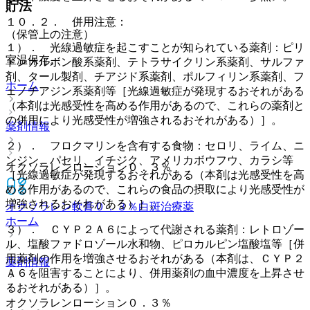
貯法
１０．２． 併用注意：
（保管上の注意）
１）． 光線過敏症を起こすことが知られている薬剤：ピリ
室温保存。
ドンカルボン酸系薬剤、テトラサイクリン系薬剤、サルファ
剤、タール製剤、チアジド系薬剤、ポルフィリン系薬剤、フ
ホーム
ェノチアジン系薬剤等［光線過敏症が発現するおそれがある
（本剤は光感受性を高める作用があるので、これらの薬剤と
の併用により光感受性が増強されるおそれがある）］。
薬剤情報
２）． フロクマリンを含有する食物：セロリ、ライム、ニ
ンジン、パセリ、イチジク、アメリカボウフウ、カラシ等
オクソラレンローション０．３％
［光線過敏症が発現するおそれがある（本剤は光感受性を高
める作用があるので、これらの食品の摂取により光感受性が
増強されるおそれがある）］。
オクソラレン軟膏０．３％
白斑治療薬
ホーム
３）． ＣＹＰ２Ａ６によって代謝される薬剤：レトロゾー
ル、塩酸ファドロゾール水和物、ピロカルピン塩酸塩等［併
用薬剤の作用を増強させるおそれがある（本剤は、ＣＹＰ２
薬剤情報
Ａ６を阻害することにより、併用薬剤の血中濃度を上昇させ
るおそれがある）］。
オクソラレンローション０．３％