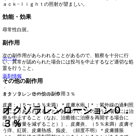
ａｃｋ−ｌｉｇｈｔの照射が望ましい。
効能・効果
尋常性白斑。
副作用
次の副作用があらわれることがあるので、観察を十分に行
ホーム
い、異常が認められた場合には投与を中止するなど適切な処
置を行うこと。
薬剤情報
その他の副作用
１１．２． その他の副作用
オクソラレンローション０．３％
皮膚：（５〜１５％未満）＊皮膚水疱［＊：紫外線の過剰照
オクソラレンローション０．
射によりあらわれることがあるので、このような場合には治
療を中止すること（なお、治癒後に治療を再開する場合に
３％
は、照射量を減ずること）］、皮膚炎、（５％未満）皮膚そ
う痒、紅斑、皮膚熱感、痂皮、（頻度不明）＊皮膚腫脹