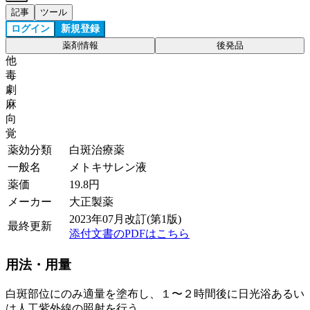
記事
ツール
ログイン
新規登録
薬剤情報
後発品
他
毒
劇
麻
向
覚
薬効分類
白斑治療薬
一般名
メトキサレン液
薬価
19.8
円
メーカー
大正製薬
2023年07月改訂(第1版)
最終更新
添付文書のPDFはこちら
用法・用量
白斑部位にのみ適量を塗布し、１〜２時間後に日光浴あるい
は人工紫外線の照射を行う。