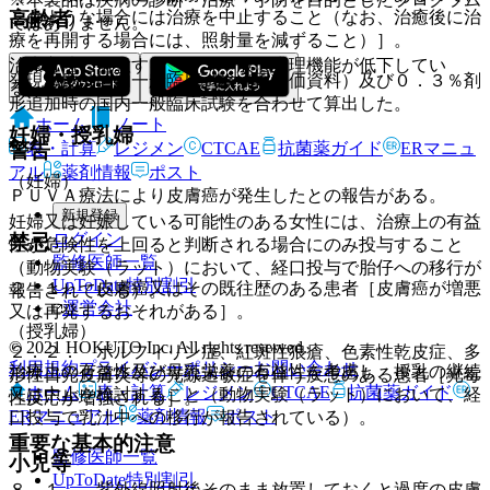
このような場合には治療を中止すること（なお、治癒後に治
高齢者
ではありません。
療を再開する場合には、照射量を減ずること）］。
治療方法に留意すること（一般に生理機能が低下してい
発現頻度は国内一般臨床試験（再評価資料）及び０．３％剤
る）。
形追加時の国内一般臨床試験を合わせて算出した。
ホーム
ノート
妊婦・授乳婦
警告
表・計算
レジメン
CTCAE
抗菌薬ガイド
ERマニュ
アル
薬剤情報
ポスト
（妊婦）
ＰＵＶＡ療法により皮膚癌が発生したとの報告がある。
新規登録
妊婦又は妊娠している可能性のある女性には、治療上の有益
ログイン
禁忌
性が危険性を上回ると判断される場合にのみ投与すること
監修医師一覧
（動物実験（ラット）において、経口投与で胎仔への移行が
UpToDate特別割引
２．１． 皮膚癌又はその既往歴のある患者［皮膚癌が増悪
報告されている）。
運営会社
又は再発するおそれがある］。
（授乳婦）
© 2021 HOKUTO Inc. All rights reserved.
２．２． ポルフィリン症、紅斑性狼瘡、色素性乾皮症、多
利用規約
プライバシーポリシー
お問い合わせ
治療上の有益性及び母乳栄養の有益性を考慮し、授乳の継続
形性日光皮膚炎等の光線過敏症を伴う疾患のある患者［光毒
ホーム
表・計算
レジメン
CTCAE
抗菌薬ガイド
又は中止を検討すること（動物実験（ラット）において、経
性反応が増強される］。
ERマニュアル
薬剤情報
ポスト
口投与で乳汁中への移行が報告されている）。
重要な基本的注意
監修医師一覧
小児等
UpToDate特別割引
８．１． 紫外線照射後そのまま放置しておくと過度の皮膚