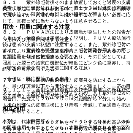
８．１． 紫外線照射後そのまま放置しておくと過度の皮膚
通常、同一白斑部位においては、週１〜３回程度の治療施行
炎症状を起こすおそれがあるので、エタノール綿又は石鹸等
が望ましい。限局性の白斑には外用療法が望ましい。
で洗い流すか、入浴してよく洗い流すこと。また、必要に応
じて、直接日光に当たらないよう注意させること。
用法・用量に関連する注意
８．２． ＰＵＶＡ療法により皮膚癌が発生したとの報告が
あるので、治療前には患者によく説明し、ＰＵＶＡ療法施行
（用法及び用量に関連する注意）
後は患者の皮膚の状態に注意すること。また、紫外線照射の
７．１． 紫外線を照射する場合、照射源及び個人差に応じ
蓄積により皮膚癌の発生頻度が高まるとの報告があるので、
て至適量を個々に把握する必要があり、その目安としては、
長期にわたり漫然と治療しないこと。
照射した翌日の治療白斑部位が軽度にピンク色に発赤し、持
（特定の背景を有する患者に関する注意）
続する程度が適当である。
（合併症・既往歴等のある患者）
７．２． 特に最初の照射量は、皮膚炎を防止する上から
も、最少紅斑量以下から開始することが望ましく、一応の目
９．１．１． 薬剤性光線過敏症及び光線過敏症の既往歴の
安として、日光浴の場合は５分より始め、人工紫外線照射の
ある患者：光毒性反応が増強されるおそれがある。
場合は、光源より２０〜３０ｃｍの距離から１分より始め、
以後白斑部位の皮膚症状により漸増・漸減して至適量を把握
相互作用
し、照射すること。
本剤は、代謝酵素肝チトクロームＰ４５０（ＣＹＰ）２Ａ６
７．３． 本剤は３６０ｎｍをピークとする波長に高い活性
の阻害作用を有することから、本酵素で代謝される他の薬剤
を有するので、主として３６０ｎｍ付近の波長を有するＢｌ