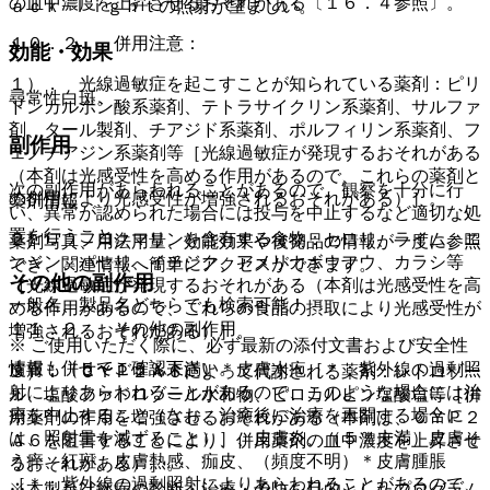
の血中濃度を上昇させるおそれがある〔１６．４参照〕。
ａｃｋ−ｌｉｇｈｔの照射が望ましい。
１０．２． 併用注意：
効能・効果
１）． 光線過敏症を起こすことが知られている薬剤：ピリ
尋常性白斑。
ドンカルボン酸系薬剤、テトラサイクリン系薬剤、サルファ
剤、タール製剤、チアジド系薬剤、ポルフィリン系薬剤、フ
副作用
ェノチアジン系薬剤等［光線過敏症が発現するおそれがある
（本剤は光感受性を高める作用があるので、これらの薬剤と
次の副作用があらわれることがあるので、観察を十分に行
の併用により光感受性が増強されるおそれがある）］。
薬剤情報
い、異常が認められた場合には投与を中止するなど適切な処
置を行うこと。
２）． フロクマリンを含有する食物：セロリ、ライム、ニ
薬剤写真、用法用量、効能効果や後発品の情報が一度に参照
ンジン、パセリ、イチジク、アメリカボウフウ、カラシ等
でき、関連情報へ簡単にアクセスができます。
その他の副作用
［光線過敏症が発現するおそれがある（本剤は光感受性を高
一般名、製品名どちらでも検索可能！
める作用があるので、これらの食品の摂取により光感受性が
１１．２． その他の副作用
増強されるおそれがある）］。
※ ご使用いただく際に、必ず最新の添付文書および安全性
情報も併せてご確認下さい。
皮膚：（５〜１５％未満）＊皮膚水疱［＊：紫外線の過剰照
３）． ＣＹＰ２Ａ６によって代謝される薬剤：レトロゾー
射によりあらわれることがあるので、このような場合には治
ル、塩酸ファドロゾール水和物、ピロカルピン塩酸塩等［併
療を中止すること（なお、治癒後に治療を再開する場合に
用薬剤の作用を増強させるおそれがある（本剤は、ＣＹＰ２
は、照射量を減ずること）］、皮膚炎、（５％未満）皮膚そ
Ａ６を阻害することにより、併用薬剤の血中濃度を上昇させ
う痒、紅斑、皮膚熱感、痂皮、（頻度不明）＊皮膚腫脹
るおそれがある）］。
［＊：紫外線の過剰照射によりあらわれることがあるので、
※本製品は疾病の診断・治療・予防を目的としたプログラム