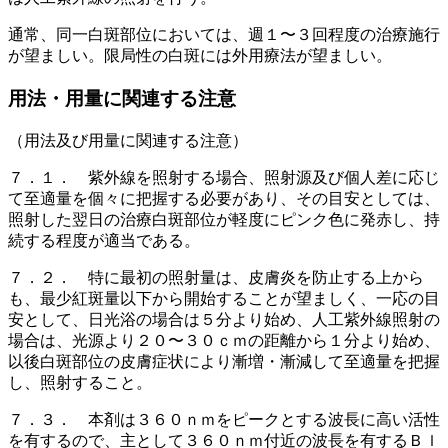
通常、同一白斑部位においては、週１〜３回程度の治療施行
が望ましい。限局性の白斑には外用療法が望ましい。
用法・用量に関連する注意
（用法及び用量に関連する注意）
７．１． 紫外線を照射する場合、照射源及び個人差に応じ
て至適量を個々に把握する必要があり、その目安としては、
照射した翌日の治療白斑部位が軽度にピンク色に発赤し、持
続する程度が適当である。
７．２． 特に最初の照射量は、皮膚炎を防止する上から
も、最少紅斑量以下から開始することが望ましく、一応の目
安として、日光浴の場合は５分より始め、人工紫外線照射の
場合は、光源より２０〜３０ｃｍの距離から１分より始め、
以後白斑部位の皮膚症状により漸増・漸減して至適量を把握
し、照射すること。
７．３． 本剤は３６０ｎｍをピークとする波長に高い活性
を有するので、主として３６０ｎｍ付近の波長を有するＢｌ