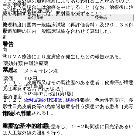
［＊：紫外線の過剰照射によりあらわれることがあるので、
白斑治療薬
このような場合には治療を中止すること（なお、治癒後に治
2023年07月改訂(第1版)
療を再開する場合には、照射量を減ずること）］。
薬剤情報
後発品
他
発現頻度は国内一般臨床試験（再評価資料）及び０．３％剤
毒
形追加時の国内一般臨床試験を合わせて算出した。
劇
麻
警告
向
覚
ＰＵＶＡ療法により皮膚癌が発生したとの報告がある。
薬効分類
白斑治療薬
禁忌
一般名
メトキサレン液
薬価
19.8
円
２．１． 皮膚癌又はその既往歴のある患者［皮膚癌が増悪
メーカー
大正製薬
又は再発するおそれがある］。
2023年07月改訂(第1版)
最終更新
添付文書のPDFはこちら
２．２． ポルフィリン症、紅斑性狼瘡、色素性乾皮症、多
形性日光皮膚炎等の光線過敏症を伴う疾患のある患者［光毒
性反応が増強される］。
用法・用量
重要な基本的注意
白斑部位にのみ適量を塗布し、１〜２時間後に日光浴あるい
は人工紫外線の照射を行う。