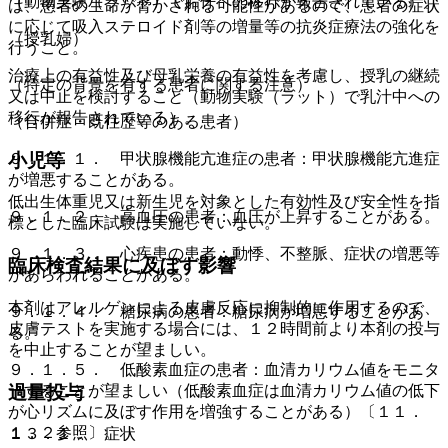
（動物実験（ラット）で胎仔への移行が報告されている）。
は、患者の生命が脅かされる可能性があるので、患者の症状
に応じて吸入ステロイド剤等の増量等の抗炎症療法の強化を
（授乳婦）
行うこと。
治療上の有益性及び母乳栄養の有益性を考慮し、授乳の継続
（特定の背景を有する患者に関する注意）
又は中止を検討すること（動物実験（ラット）で乳汁中への
移行が報告されている）。
（合併症・既往歴等のある患者）
９．１．１． 甲状腺機能亢進症の患者：甲状腺機能亢進症
小児等
が増悪することがある。
低出生体重児又は新生児を対象とした有効性及び安全性を指
９．１．２． 高血圧の患者：血圧が上昇することがある。
標とした臨床試験は実施していない。
９．１．３． 心疾患の患者：動悸、不整脈、症状の増悪等
臨床検査結果に及ぼす影響
があらわれることがある。
本剤はアレルゲンによる皮膚反応に抑制的に作用するので、
９．１．４． 糖尿病の患者：糖尿病が増悪することがあ
皮膚テストを実施する場合には、１２時間前より本剤の投与
る。
を中止することが望ましい。
９．１．５． 低酸素血症の患者：血清カリウム値をモニタ
ーすることが望ましい（低酸素血症は血清カリウム値の低下
過量投与
が心リズムに及ぼす作用を増強することがある）〔１１．
１．２参照〕。
１３．１． 症状