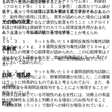
ドロコルチゾンコハク酸エステルナトリウム等）、利尿剤
るので、使用の都度密栓すること。
（フロセミド等）〔１１．１．２参照〕［血清カリウム値が
２０．２． 小分け後は湿気を避けて遮光保存すること。
低下し低カリウム血症による不整脈を起こすおそれがあるの
で、副作用の発現に注意し、異常が認められた場合には減量
その他の注意
又は投与を中止するなど適切な処置を行うこと（ステロイド
剤及び利尿剤は尿細管でのカリウム排泄促進作用があるた
１５．２． 非臨床試験に基づく情報
め、血清カリウム値の低下を増強することが考えられ
る）］。
１５．２．１． ラットを用いた１４週間反復投与毒性試験
で３０ｍｇ／ｋｇ、２６週間反復投与毒性試験で１０ｍｇ／
高齢者
ｋｇ以上の用量で心筋障害が認められた。この心筋障害はイ
ヌにおいても認められたが、他のβ刺激薬でもラット及びイ
減量するなど注意すること（一般に生理機能が低下してい
ヌにおいて認められた。
る）。
１５．２．２． ラットを用いた１０４週間混餌投与試験に
妊婦・授乳婦
おいて、薬物投与により、卵巣間膜腫が出現した。この腫瘍
はラットに特異的なものであると考えられており、また、各
（妊婦）
種β刺激薬を長期間反復投与することにより発現することが
報告されている。
妊婦又は妊娠している可能性のある女性には、治療上の有益
性が危険性を上回ると判断される場合にのみ投与すること
貯法
（動物実験（ラット）で胎仔への移行が報告されている）。