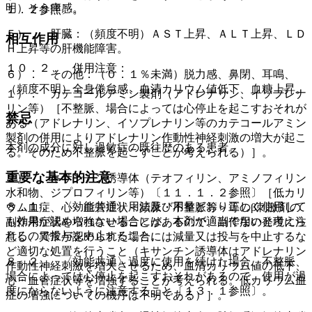
明）そう痒感。
１．２参照〕。
５）． 肝臓：（頻度不明）ＡＳＴ上昇、ＡＬＴ上昇、ＬＤ
相互作用
Ｈ上昇等の肝機能障害。
１０．２． 併用注意：
６）． その他：（０．１％未満）脱力感、鼻閉、耳鳴、
（頻度不明）全身倦怠感、血清カリウム値低下、血糖上昇。
１）． カテコールアミン製剤（アドレナリン、イソプレナ
リン等）［不整脈、場合によっては心停止を起こすおそれが
禁忌
ある（アドレナリン、イソプレナリン等のカテコールアミン
製剤の併用によりアドレナリン作動性神経刺激の増大が起こ
本剤の成分に対し過敏症の既往歴のある患者。
る。そのため不整脈を起こすことが考えられる）］。
重要な基本的注意
２）． キサンチン誘導体（テオフィリン、アミノフィリン
水和物、ジプロフィリン等）〔１１．１．２参照〕［低カリ
８．１． 〈効能共通〉用法及び用量どおり正しく使用して
ウム血症、心・血管症状＜頻脈・不整脈等＞等のβ刺激剤の
も効果が認められない場合には、本剤が適当でないと考えら
副作用症状を増強させることがあるので、副作用の発現に注
れるので投与を中止すること。
意し、異常が認められた場合には減量又は投与を中止するな
ど適切な処置を行うこと（キサンチン誘導体はアドレナリン
８．２． 〈効能共通〉過度に使用を続けた場合、不整脈、
作動性神経刺激を増大させるため、血清カリウム値の低下、
場合によっては心停止を起こすおそれがあるので、使用が過
心・血管症状等を増強することが考えられる。低カリウム血
度にならないように注意すること〔１３．１参照〕。
症の増強についての機序は不明である）］。