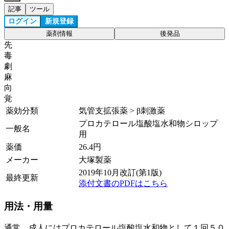
記事
ツール
ログイン
新規登録
薬剤情報
後発品
先
毒
劇
麻
向
覚
薬効分類
気管支拡張薬 > β刺激薬
プロカテロール塩酸塩水和物シロップ
一般名
用
薬価
26.4
円
メーカー
大塚製薬
2019年10月改訂(第1版)
最終更新
添付文書のPDFはこちら
用法・用量
通常、成人にはプロカテロール塩酸塩水和物として１回５０