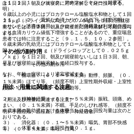
１１．１．１． ショック、アナフィラキシー（頻度不
は１日２回、朝及び就寝前に用時溶解して経口投与する。
明）。
６歳以上の小児にはプロカテロール塩酸塩水和物として１回
１１．１．２． 重篤な血清カリウム値低下（頻度不明）：
２５μｇ（ドライシロップとして０．５ｇ）を１日１回就寝
キサンチン誘導体併用、ステロイド剤併用及び利尿剤併用に
前ないしは１日２回、朝及び就寝前に用時溶解して経口投与
より血清カリウム値低下増強することがあるので、重症喘息
する。
患者では特に注意すること〔９．１．５、１０．２参照〕。
６歳未満の乳幼児にはプロカテロール塩酸塩水和物として１
回１．２５μｇ／ｋｇ（ドライシロップとして０．０２５ｇ
その他の副作用
／ｋｇ）を１日２回、朝及び就寝前ないしは１日３回、朝、
昼及び就寝前に用時溶解して経口投与する。
１１．２． その他の副作用
なお、年齢、症状により適宜増減する。
１）． 循環器：（０．１〜５％未満）動悸、頻脈、（０．
１％未満）ほてり等、（頻度不明）上室性期外収縮・上室性
用法・用量に関連する注意
頻拍・心室性期外収縮・心房細動等。
２）． 精神神経系：（０．１〜５％未満）振戦、頭痛、め
（用法及び用量に関連する注意）
まい、（０．１％未満）不眠、手足のしびれ感等、（頻度不
６歳未満の乳幼児における体重当たりの１回投与量は次のと
明）手指痙縮、筋痙直、筋痙攣、神経過敏。
おりである。
３）． 消化器：（０．１〜５％未満）嘔気、胃部不快感
１）． 体重４ｋｇ：１回投与量０．１ｇ。
等、（０．１％未満）嘔吐、口渇。