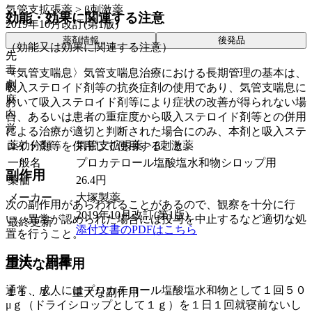
気管支拡張薬 > β刺激薬
効能・効果に関連する注意
2019年10月改訂(第1版)
薬剤情報
後発品
（効能又は効果に関連する注意）
先
毒
〈気管支喘息〉気管支喘息治療における長期管理の基本は、
劇
吸入ステロイド剤等の抗炎症剤の使用であり、気管支喘息に
麻
おいて吸入ステロイド剤等により症状の改善が得られない場
向
合、あるいは患者の重症度から吸入ステロイド剤等との併用
覚
による治療が適切と判断された場合にのみ、本剤と吸入ステ
薬効分類
気管支拡張薬 > β刺激薬
ロイド剤等を併用して使用すること。
一般名
プロカテロール塩酸塩水和物シロップ用
副作用
薬価
26.4
円
メーカー
大塚製薬
次の副作用があらわれることがあるので、観察を十分に行
2019年10月改訂(第1版)
い、異常が認められた場合には投与を中止するなど適切な処
最終更新
添付文書のPDFはこちら
置を行うこと。
用法・用量
重大な副作用
通常、成人にはプロカテロール塩酸塩水和物として１回５０
１１．１． 重大な副作用
μｇ（ドライシロップとして１ｇ）を１日１回就寝前ないし