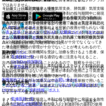
ではありません。
８．３． 〈気管支喘息、慢性気管支炎、肺気腫〉気管支喘
（効能又は効果に関連する注意）
息、慢性気管支炎、肺気腫の場合、本剤の投与期間中に発現
〈気管支喘息〉気管支喘息治療における長期管理の基本は、
する急性の発作に対しては、短時間作動型吸入β２刺激剤等
吸入ステロイド剤等の抗炎症剤の使用であり、気管支喘息に
の他の適切な薬剤を使用するよう患者、保護者又はそれに代
ホーム
ノート
おいて吸入ステロイド剤等により症状の改善が得られない場
わり得る適切な者に注意を与えること。
表・計算
レジメン
CTCAE
抗菌薬ガイド
ERマニュ
合、あるいは患者の重症度から吸入ステロイド剤等との併用
また、気管支喘息、慢性気管支炎、肺気腫で短時間作動型吸
アル
薬剤情報
ポスト
による治療が適切と判断された場合にのみ、本剤と吸入ステ
入β２刺激剤等の使用量の増加や効果が十分でなくなってき
ロイド剤等を併用して使用すること。
新規登録
た場合は、疾患の管理が十分でないことが考えられるので、
ログイン
可及的速やかに医療機関を受診し治療を受けるよう患者、保
副作用
監修医師一覧
護者又はそれに代わり得る適切な者に注意を与えること。
UpToDate特別割引
次の副作用があらわれることがあるので、観察を十分に行
８．４． 〈気管支喘息〉本剤は吸入ステロイド剤等の抗炎
運営会社
い、異常が認められた場合には投与を中止するなど適切な処
症剤の代替薬ではないため、患者が本剤の使用により気管支
置を行うこと。
© 2021 HOKUTO Inc. All rights reserved.
喘息の症状改善を感じた場合であっても、医師の指示なく吸
利用規約
プライバシーポリシー
お問い合わせ
入ステロイド剤等を減量又は中止し、本剤を単独で用いるこ
重大な副作用
ホーム
表・計算
レジメン
CTCAE
抗菌薬ガイド
とのないよう、患者、保護者又はそれに代わり得る適切な者
ERマニュアル
薬剤情報
ポスト
に注意を与えること。
１１．１． 重大な副作用
監修医師一覧
８．５． 〈気管支喘息〉本剤の投与期間中に発現する急性
１１．１．１． ショック、アナフィラキシー（頻度不
UpToDate特別割引
の発作に対して短時間作動型吸入β２刺激剤等の薬剤の使用