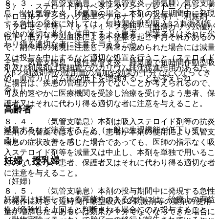
８．３． 〈気管支喘息、慢性気管支炎、肺気腫〉気管支喘
３）． ステロイド剤（ベタメタゾン、プレドニゾロン、ヒ
息、慢性気管支炎、肺気腫の場合、本剤の投与期間中に発現
ドロコルチゾンコハク酸エステルナトリウム等）、利尿剤
する急性の発作に対しては、短時間作動型吸入β２刺激剤等
（フロセミド等）〔１１．１．２参照〕［血清カリウム値が
の他の適切な薬剤を使用するよう患者、保護者又はそれに代
低下し低カリウム血症による不整脈を起こすおそれがあるの
わり得る適切な者に注意を与えること。
で、副作用の発現に注意し、異常が認められた場合には減量
又は投与を中止するなど適切な処置を行うこと（ステロイド
また、気管支喘息、慢性気管支炎、肺気腫で短時間作動型吸
剤及び利尿剤は尿細管でのカリウム排泄促進作用があるた
入β２刺激剤等の使用量の増加や効果が十分でなくなってき
め、血清カリウム値の低下を増強することが考えられ
た場合は、疾患の管理が十分でないことが考えられるので、
る）］。
可及的速やかに医療機関を受診し治療を受けるよう患者、保
護者又はそれに代わり得る適切な者に注意を与えること。
高齢者
８．４． 〈気管支喘息〉本剤は吸入ステロイド剤等の抗炎
減量するなど注意すること（一般に生理機能が低下してい
症剤の代替薬ではないため、患者が本剤の使用により気管支
る）。
喘息の症状改善を感じた場合であっても、医師の指示なく吸
入ステロイド剤等を減量又は中止し、本剤を単独で用いるこ
妊婦・授乳婦
とのないよう、患者、保護者又はそれに代わり得る適切な者
に注意を与えること。
（妊婦）
８．５． 〈気管支喘息〉本剤の投与期間中に発現する急性
妊婦又は妊娠している可能性のある女性には、治療上の有益
の発作に対して短時間作動型吸入β２刺激剤等の薬剤の使用
性が危険性を上回ると判断される場合にのみ投与すること
量が増加したりあるいは効果が十分でなくなってきた場合に