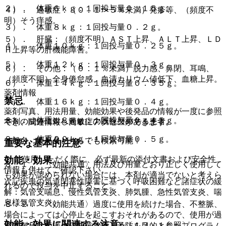
２）． 体重６ｋｇ：１回投与量０．１５ｇ。
４）． 過敏症：（０．１〜５％未満）発疹等、（頻度不
明）そう痒感。
３）． 体重８ｋｇ：１回投与量０．２ｇ。
５）． 肝臓：（頻度不明）ＡＳＴ上昇、ＡＬＴ上昇、ＬＤ
４）． 体重１０ｋｇ：１回投与量０．２５ｇ。
Ｈ上昇等の肝機能障害。
５）． 体重１２ｋｇ：１回投与量０．３ｇ。
６）． その他：（０．１％未満）脱力感、鼻閉、耳鳴、
（頻度不明）全身倦怠感、血清カリウム値低下、血糖上昇。
６）． 体重１４ｋｇ：１回投与量０．３５ｇ。
薬剤情報
禁忌
７）． 体重１６ｋｇ：１回投与量０．４ｇ。
薬剤写真、用法用量、効能効果や後発品の情報が一度に参照
８）． 体重１８ｋｇ：１回投与量０．４５ｇ。
本剤の成分に対し過敏症の既往歴のある患者。
でき、関連情報へ簡単にアクセスができます。
９）． 体重２０ｋｇ：１回投与量０．５ｇ。
一般名、製品名どちらでも検索可能！
重要な基本的注意
※ ご使用いただく際に、必ず最新の添付文書および安全性
効能・効果
８．１． 〈効能共通〉用法及び用量どおり正しく使用して
情報も併せてご確認下さい。
も効果が認められない場合には、本剤が適当でないと考えら
次記疾患の気道閉塞性障害に基づく呼吸困難など諸症状の緩
れるので投与を中止すること。
解：気管支喘息、慢性気管支炎、肺気腫、急性気管支炎、喘
息様気管支炎。
８．２． 〈効能共通〉過度に使用を続けた場合、不整脈、
場合によっては心停止を起こすおそれがあるので、使用が過
効能・効果に関連する注意
度にならないように注意すること〔１３．１参照〕。
※本製品は疾病の診断・治療・予防を目的としたプログラム