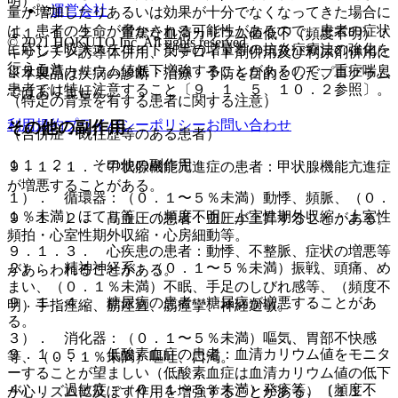
明）。
運営会社
量が増加したりあるいは効果が十分でなくなってきた場合に
は、患者の生命が脅かされる可能性があるので、患者の症状
１１．１．２． 重篤な血清カリウム値低下（頻度不明）：
© 2021 HOKUTO Inc. All rights reserved.
に応じて吸入ステロイド剤等の増量等の抗炎症療法の強化を
キサンチン誘導体併用、ステロイド剤併用及び利尿剤併用に
行うこと。
より血清カリウム値低下増強することがあるので、重症喘息
※本製品は疾病の診断・治療・予防を目的としたプログラム
患者では特に注意すること〔９．１．５、１０．２参照〕。
ではありません。
（特定の背景を有する患者に関する注意）
利用規約
プライバシーポリシー
お問い合わせ
その他の副作用
（合併症・既往歴等のある患者）
１１．２． その他の副作用
９．１．１． 甲状腺機能亢進症の患者：甲状腺機能亢進症
が増悪することがある。
１）． 循環器：（０．１〜５％未満）動悸、頻脈、（０．
１％未満）ほてり等、（頻度不明）上室性期外収縮・上室性
９．１．２． 高血圧の患者：血圧が上昇することがある。
頻拍・心室性期外収縮・心房細動等。
９．１．３． 心疾患の患者：動悸、不整脈、症状の増悪等
２）． 精神神経系：（０．１〜５％未満）振戦、頭痛、め
があらわれることがある。
まい、（０．１％未満）不眠、手足のしびれ感等、（頻度不
９．１．４． 糖尿病の患者：糖尿病が増悪することがあ
明）手指痙縮、筋痙直、筋痙攣、神経過敏。
る。
３）． 消化器：（０．１〜５％未満）嘔気、胃部不快感
９．１．５． 低酸素血症の患者：血清カリウム値をモニタ
等、（０．１％未満）嘔吐、口渇。
ーすることが望ましい（低酸素血症は血清カリウム値の低下
４）． 過敏症：（０．１〜５％未満）発疹等、（頻度不
が心リズムに及ぼす作用を増強することがある）〔１１．