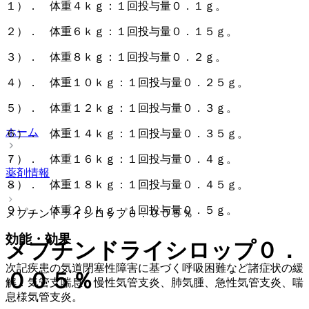
１）． 体重４ｋｇ：１回投与量０．１ｇ。
２）． 体重６ｋｇ：１回投与量０．１５ｇ。
３）． 体重８ｋｇ：１回投与量０．２ｇ。
４）． 体重１０ｋｇ：１回投与量０．２５ｇ。
５）． 体重１２ｋｇ：１回投与量０．３ｇ。
ホーム
６）． 体重１４ｋｇ：１回投与量０．３５ｇ。
７）． 体重１６ｋｇ：１回投与量０．４ｇ。
薬剤情報
８）． 体重１８ｋｇ：１回投与量０．４５ｇ。
９）． 体重２０ｋｇ：１回投与量０．５ｇ。
メプチンドライシロップ０．００５％
効能・効果
メプチンドライシロップ０．
次記疾患の気道閉塞性障害に基づく呼吸困難など諸症状の緩
００５％
解：気管支喘息、慢性気管支炎、肺気腫、急性気管支炎、喘
息様気管支炎。