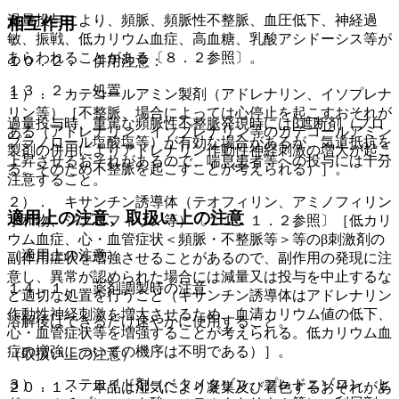
過量投与により、頻脈、頻脈性不整脈、血圧低下、神経過
相互作用
敏、振戦、低カリウム血症、高血糖、乳酸アシドーシス等が
あらわれることがある〔８．２参照〕。
１０．２． 併用注意：
１３．２． 処置
１）． カテコールアミン製剤（アドレナリン、イソプレナ
リン等）［不整脈、場合によっては心停止を起こすおそれが
過量投与時、重篤な頻脈性不整脈発現時にはβ遮断剤（プロ
ある（アドレナリン、イソプレナリン等のカテコールアミン
プラノロール塩酸塩等）が有効な場合があるが、気道抵抗を
製剤の併用によりアドレナリン作動性神経刺激の増大が起こ
上昇させるおそれがあるので、喘息患者等への投与には十分
る。そのため不整脈を起こすことが考えられる）］。
注意すること。
２）． キサンチン誘導体（テオフィリン、アミノフィリン
適用上の注意、取扱い上の注意
水和物、ジプロフィリン等）〔１１．１．２参照〕［低カリ
ウム血症、心・血管症状＜頻脈・不整脈等＞等のβ刺激剤の
（適用上の注意）
副作用症状を増強させることがあるので、副作用の発現に注
意し、異常が認められた場合には減量又は投与を中止するな
１４．１． 薬剤調製時の注意
ど適切な処置を行うこと（キサンチン誘導体はアドレナリン
作動性神経刺激を増大させるため、血清カリウム値の低下、
溶解後はできるだけ速やかに使用すること。
心・血管症状等を増強することが考えられる。低カリウム血
症の増強についての機序は不明である）］。
（取扱い上の注意）
３）． ステロイド剤（ベタメタゾン、プレドニゾロン、ヒ
２０．１． 本品は湿気により凝集及び着色するおそれがあ