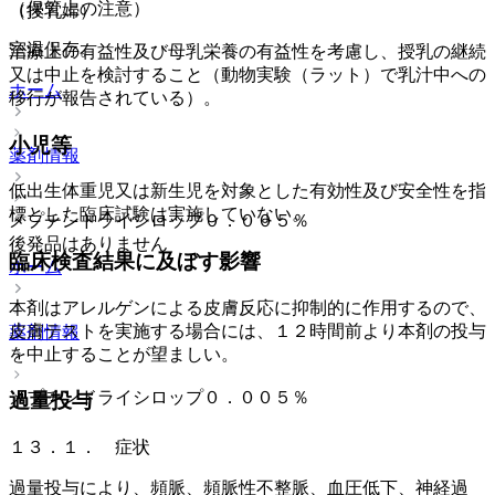
（保管上の注意）
（授乳婦）
室温保存。
治療上の有益性及び母乳栄養の有益性を考慮し、授乳の継続
又は中止を検討すること（動物実験（ラット）で乳汁中への
ホーム
移行が報告されている）。
小児等
薬剤情報
低出生体重児又は新生児を対象とした有効性及び安全性を指
標とした臨床試験は実施していない。
メプチンドライシロップ０．００５％
後発品はありません
臨床検査結果に及ぼす影響
ホーム
本剤はアレルゲンによる皮膚反応に抑制的に作用するので、
皮膚テストを実施する場合には、１２時間前より本剤の投与
薬剤情報
を中止することが望ましい。
メプチンドライシロップ０．００５％
過量投与
１３．１． 症状
過量投与により、頻脈、頻脈性不整脈、血圧低下、神経過