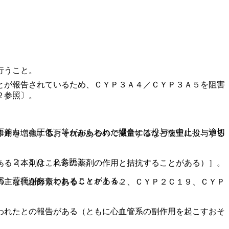
行うこと。
とが報告されているため、ＣＹＰ３Ａ４／ＣＹＰ３Ａ５を阻害
２参照〕。
面蒼白、血圧低下等があらわれた場合には投与を中止し、適切
作用を増強するおそれがあるので減量するなど慎重に投与する
１．２、１０．２参照〕。
ある（本剤はこれらの薬剤の作用と拮抗することがある）］。
害、黄疸があらわれることがある。
の主な代謝酵素であるＣＹＰ１Ａ２、ＣＹＰ２Ｃ１９、ＣＹＰ
われたとの報告がある（ともに心血管系の副作用を起こすおそ