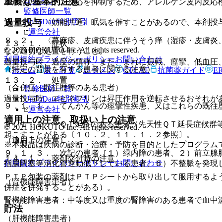
重要な基本的注意
ログイン
本剤はアレルゲン反応を抑制するため、アレルゲン皮内反応
監修医師一覧
UpToDate特別割引
過量投与
８．１． 〈効能共通〉眠気を催すことがあるので、本剤投
運営会社
８．２． 〈蕁麻疹、皮膚疾患に伴うそう痒（湿疹・皮膚炎
１３．１． 症状
© 2021 HOKUTO Inc. All rights reserved.
など適切な処置を行うこと。
利用規約
プライバシーポリシー
お問い合わせ
過量投与時、過度の鎮静、また、まれに振戦、痙攣、低血圧
（特定の背景を有する患者に関する注意）
ホーム
表・計算
レジメン
CTCAE
抗菌薬ガイド
E
１３．２． 処置
（合併症・既往歴等のある患者）
監修医師一覧
過量投与時、エピネフリンは昇圧作用を逆転させるおそれが
UpToDate特別割引
９．１．１． てんかん等の痙攣性疾患、又はこれらの既往
運営会社
適用上の注意、取扱い上の注意
９．１．２． ＱＴ延長のある患者（先天性ＱＴ延長症候群
© 2021 HOKUTO Inc. All rights reserved.
起こすことがある〔１０．２、１１．１．２参照〕。
（適用上の注意）
※本製品は疾病の診断・治療・予防を目的としたプログラム
９．１．３． 次記の患者［１）緑内障の患者、２）前立腺
１４．１． 薬剤交付時の注意
利用規約
プライバシーポリシー
お問い合わせ
指腸閉塞等消化管運動低下している患者、６）不整脈を発現
ＰＴＰ包装の薬剤はＰＴＰシートから取り出して服用するよ
（腎機能障害患者）
併症を併発することがある）。
腎機能障害患者：中等度又は重度の腎障害のある患者で血中
貯法
（肝機能障害患者）