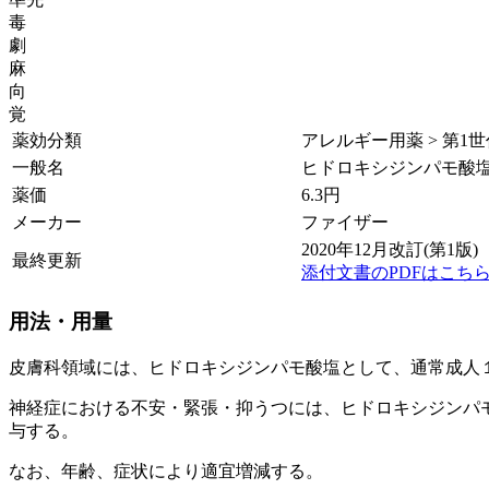
毒
劇
麻
向
覚
薬効分類
アレルギー用薬 > 第
一般名
ヒドロキシジンパモ酸
薬価
6.3
円
メーカー
ファイザー
2020年12月改訂(第1版)
最終更新
添付文書のPDFはこち
用法・用量
皮膚科領域には、ヒドロキシジンパモ酸塩として、通常成人
神経症における不安・緊張・抑うつには、ヒドロキシジンパ
与する。
なお、年齢、症状により適宜増減する。