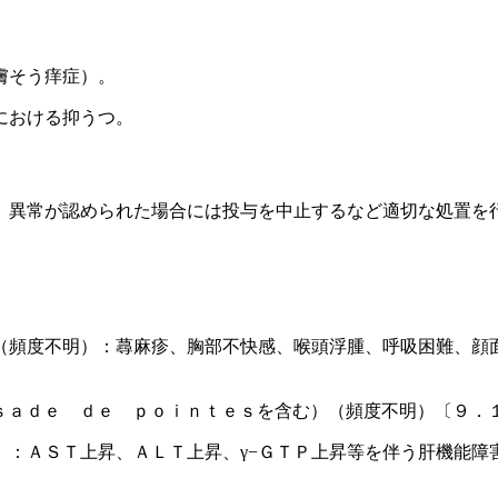
膚そう痒症）。
における抑うつ。
、異常が認められた場合には投与を中止するなど適切な処置を
（頻度不明）：蕁麻疹、胸部不快感、喉頭浮腫、呼吸困難、顔
ｓａｄｅ ｄｅ ｐｏｉｎｔｅｓを含む）（頻度不明）〔９．
）：ＡＳＴ上昇、ＡＬＴ上昇、γ−ＧＴＰ上昇等を伴う肝機能障