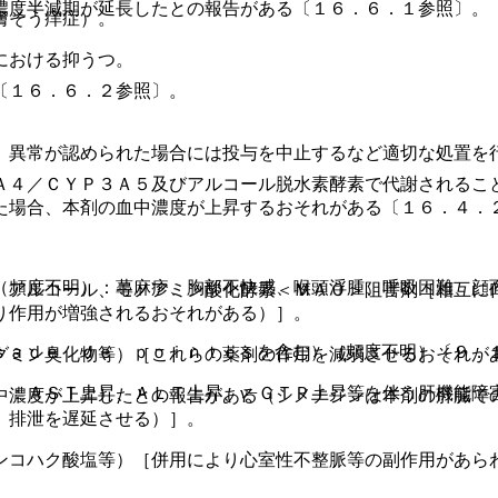
濃度半減期が延長したとの報告がある〔１６．６．１参照〕。
膚そう痒症）。
における抑うつ。
〔１６．６．２参照〕。
、異常が認められた場合には投与を中止するなど適切な処置を
Ａ４／ＣＹＰ３Ａ５及びアルコール脱水素酵素で代謝されるこ
た場合、本剤の血中濃度が上昇するおそれがある〔１６．４．
（頻度不明）：蕁麻疹、胸部不快感、喉頭浮腫、呼吸困難、顔
、アルコール、モノアミン酸化酵素＜ＭＡＯ＞阻害剤［相互に
り作用が増強されるおそれがある）］。
ｓａｄｅ ｄｅ ｐｏｉｎｔｅｓを含む）（頻度不明）〔９．
グミン臭化物等）［これらの薬剤の作用を減弱させるおそれが
）：ＡＳＴ上昇、ＡＬＴ上昇、γ−ＧＴＰ上昇等を伴う肝機能障
中濃度が上昇したとの報告がある（シメチジンは本剤の肝臓で
、排泄を遅延させる）］。
ンコハク酸塩等）［併用により心室性不整脈等の副作用があら