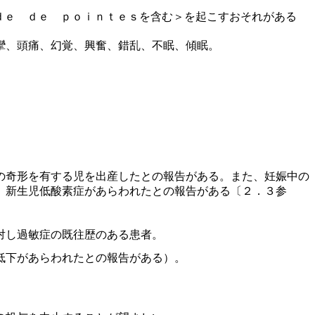
ｄｅ ｄｅ ｐｏｉｎｔｅｓを含む＞を起こすおそれがある
攣、頭痛、幻覚、興奮、錯乱、不眠、傾眠。
。
の奇形を有する児を出産したとの報告がある。また、妊娠中の
、新生児低酸素症があらわれたとの報告がある〔２．３参
対し過敏症の既往歴のある患者。
低下があらわれたとの報告がある）。