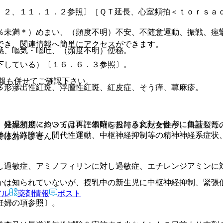
．２、１１．１．２参照〕［ＱＴ延長、心室頻拍＜ｔｏｒｓａ
％未満＊）めまい、（頻度不明）不安、不随意運動、振戦、痙
でき、関連情報へ簡単にアクセスができます。
感、嘔気・嘔吐、（頻度不明）便秘。
下している）〔１６．６．３参照〕。
報も併せてご確認下さい。
多形滲出性紅斑、浮腫性紅斑、紅皮症、そう痒、蕁麻疹。
、発現頻度については再評価時における文献を参考に集計した
。妊娠初期＜約３ヵ月＞に本剤を投与された女性が、口蓋裂等
錐体外路障害、間代性運動、中枢神経抑制等の精神神経系症状
ではありません。
し過敏症、アミノフィリンに対し過敏症、エチレンジアミンに
かは知られていないが、授乳中の新生児に中枢神経抑制、緊張
アル
薬剤情報
ポスト
妊婦の項参照〕。