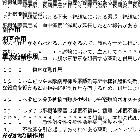
腎機能障害患者：中等度又は重度の腎障害のある患者で血中
１）． 蕁麻疹、皮膚疾患に伴うそう痒（湿疹・皮膚炎、皮
（肝機能障害患者）
２）． 神経症における不安・神経症における緊張・神経症
肝機能障害患者：血中濃度半減期が延長したとの報告がある
副作用
相互作用
次の副作用があらわれることがあるので、観察を十分に行い
本剤は、ｉｎ ｖｉｔｒｏ試験において、主としてＣＹＰ３
重大な副作用
する薬剤及びアルコール脱水素酵素を阻害する薬剤と併用し
１１．１． 重大な副作用
１０．２． 併用注意：
１１．１．１． ショック（頻度不明）、アナフィラキシー
１）． バルビツール酸誘導体・麻酔剤等の中枢神経抑制剤
な処置を行うこと。
こと（両剤ともに中枢神経抑制作用を有するため、併用によ
１１．１．２． ＱＴ延長（頻度不明）、心室頻拍（ｔｏｒ
２）． ベタヒスチン、抗コリンエステラーゼ剤（ネオスチ
１１．１．３． 肝機能障害（頻度不明）、黄疸（頻度不明
３）． シメチジン［シメチジンとの併用により、本剤の血
２Ｄ６、ＣＹＰ３Ａ４、ＣＹＰ３Ａ５を阻害し、本剤の代謝
１１．１．４． 急性汎発性発疹性膿疱症（頻度不明）。
４）． 不整脈を引き起こすおそれのある薬剤（シベンゾリ
その他の副作用
れがある）］。