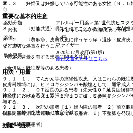
麻
２．３． 妊婦又は妊娠している可能性のある女性〔９．５
向
覚
重要な基本的注意
薬効分類
アレルギー用薬 > 第1世代抗ヒス
８．１． 〈効能共通〉眠気を催すことがあるので、本剤投
一般名
ヒドロキシジンパモ酸塩カプセル
薬価
6.3
円
８．２． 〈蕁麻疹、皮膚疾患に伴うそう痒（湿疹・皮膚炎
メーカー
ファイザー
など適切な処置を行うこと。
2020年12月改訂(第1版)
最終更新
（特定の背景を有する患者に関する注意）
添付文書のPDFはこちら
（合併症・既往歴等のある患者）
用法・用量
９．１．１． てんかん等の痙攣性疾患、又はこれらの既往
皮膚科領域には、ヒドロキシジンパモ酸塩として、通常成人
９．１．２． ＱＴ延長のある患者（先天性ＱＴ延長症候群
神経症における不安・緊張・抑うつには、ヒドロキシジンパ
起こすことがある〔１０．２、１１．１．２参照〕。
与する。
９．１．３． 次記の患者［１）緑内障の患者、２）前立腺
なお、年齢、症状により適宜増減する。
指腸閉塞等消化管運動低下している患者、６）不整脈を発現
（腎機能障害患者）
効能・効果