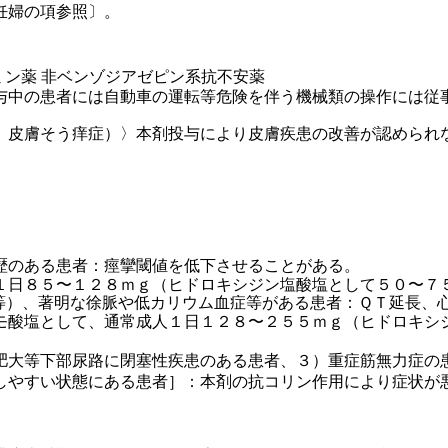
妊婦の項参照〕。
タミン薬 非ベンゾジアゼピン系抗不安薬
与中の患者には自動車の運転等危険を伴う機械類の操作には従
、皮膚そう痒症）〉本剤投与により皮膚疾患の改善が認められ
歴のある患者：痙攣閾値を低下させることがある。
１日８５〜１２８ｍｇ（ヒドロキシジン塩酸塩として５０〜７
等）、著明な徐脈や低カリウム血症等がある患者：ＱＴ延長、
モ酸塩として、通常成人１日１２８〜２５５ｍｇ（ヒドロキシ
肥大等下部尿路に閉塞性疾患のある患者、３）重症筋無力症の
しやすい状態にある患者］：本剤の抗コリン作用により症状が