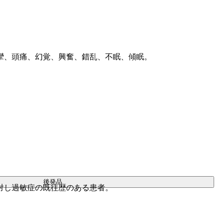
攣、頭痛、幻覚、興奮、錯乱、不眠、傾眠。
。
後発品
対し過敏症の既往歴のある患者。