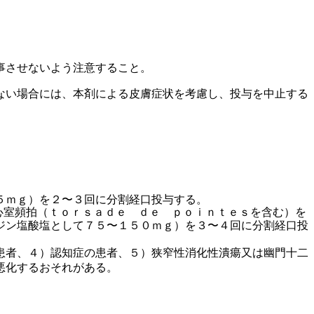
事させないよう注意すること。
ない場合には、本剤による皮膚症状を考慮し、投与を中止する
５ｍｇ）を２〜３回に分割経口投与する。
心室頻拍（ｔｏｒｓａｄｅ ｄｅ ｐｏｉｎｔｅｓを含む）を
ジン塩酸塩として７５〜１５０ｍｇ）を３〜４回に分割経口投
患者、４）認知症の患者、５）狭窄性消化性潰瘍又は幽門十二
悪化するおそれがある。