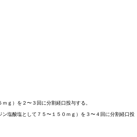
５ｍｇ）を２〜３回に分割経口投与する。
ジン塩酸塩として７５〜１５０ｍｇ）を３〜４回に分割経口投