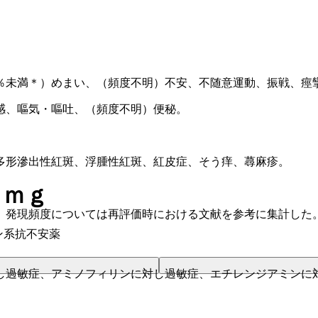
％未満＊）めまい、（頻度不明）不安、不随意運動、振戦、痙
感、嘔気・嘔吐、（頻度不明）便秘。
多形滲出性紅斑、浮腫性紅斑、紅皮症、そう痒、蕁麻疹。
５ｍｇ
、発現頻度については再評価時における文献を参考に集計した
ン系抗不安薬
し過敏症、アミノフィリンに対し過敏症、エチレンジアミンに