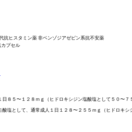
1世代抗ヒスタミン薬 非ベンゾジアゼピン系抗不安薬
塩カプセル
ら
１日８５〜１２８ｍｇ（ヒドロキシジン塩酸塩として５０〜７
モ酸塩として、通常成人１日１２８〜２５５ｍｇ（ヒドロキシ