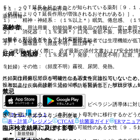
５）． ＱＴ延長を起こすことが知られている薬剤〔９．１
１１．２． その他の副作用
（併用によりＱＴ延長作用が増強されるおそれがある）］。
薬剤情報
１）． 精神・神経系：（１％以上＊）眠気、倦怠感、（１
高齢者
薬剤写真、用法用量、効能効果や後発品の情報が一度に参照
２）． 消化器：（１％未満＊）口渇、食欲不振、胃部不快
一般名、製品名どちらでも検索可能！
減量するなど注意すること（一般に高齢者では生理機能が低
３）． 循環器：（頻度不明）血圧降下。
※ ご使用いただく際に、必ず最新の添付文書および安全性情
妊婦・授乳婦
４）． 過敏症：（１％未満＊）発疹、（頻度不明）紅斑、
５）． その他：（頻度不明）霧視、尿閉、発熱。
（妊婦）
＊）副作用発現頻度が明確となる調査を実施していないため
妊婦又は妊娠している可能性のある女性には投与しないこと
投与により、出産後新生児に傾眠、筋緊張低下、離脱症状、
※本製品は疾病の診断・治療・予防を目的としたプログラム
禁忌
照〕。
（授乳婦）
２．１． 本剤の成分、セチリジン、ピペラジン誘導体に対
ホーム
ノート
授乳を避けさせること（本剤がヒト母乳中に移行するかどう
２．２． ポルフィリン症の患者。
表・計算
レジメン
CTCAE
抗菌薬ガイド
ERマニュ
臨床検査結果に及ぼす影響
２．３． 妊婦又は妊娠している可能性のある女性〔９．５
新規登録