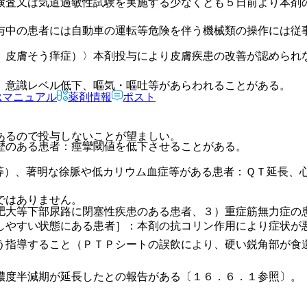
検査又は気道過敏性試験を実施する少なくとも５日前より本剤
与中の患者には自動車の運転等危険を伴う機械類の操作には従
、皮膚そう痒症）〉本剤投与により皮膚疾患の改善が認められ
、意識レベル低下、嘔気・嘔吐等があらわれることがある。
Rマニュアル
薬剤情報
ポスト
あるので投与しないことが望ましい。
歴のある患者：痙攣閾値を低下させることがある。
等）、著明な徐脈や低カリウム血症等がある患者：ＱＴ延長、
ではありません。
肥大等下部尿路に閉塞性疾患のある患者、３）重症筋無力症の
しやすい状態にある患者］：本剤の抗コリン作用により症状が
う指導すること（ＰＴＰシートの誤飲により、硬い鋭角部が食
濃度半減期が延長したとの報告がある〔１６．６．１参照〕。