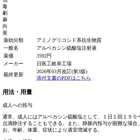
毒
劇
麻
向
覚
薬効分類
アミノグリコシド系抗生物質
一般名
アルベカシン硫酸塩注射液
薬価
3592
円
メーカー
日医工岐阜工場
2026年03月改訂(第3版)
最終更新
添付文書のPDFはこちら
用法・用量
成人への投与
通常、成人にはアルベカシン硫酸塩として、１日１回１５０
点滴静注することもできる。また、静脈内投与が困難な場合
お、年齢、体重、症状により適宜増減する。