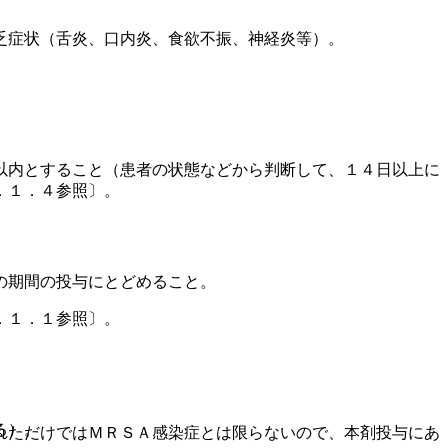
乏症状（舌炎、口内炎、食欲不振、神経炎等）。
以内とすること（患者の状態などから判断して、１４日以上に
．１．４参照〕。
の期間の投与にとどめること。
．１．１参照〕。
る）。
れただけではＭＲＳＡ感染症とは限らないので、本剤投与にあ