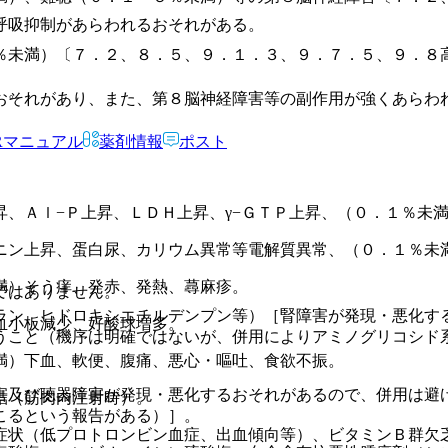
呼吸抑制があらわれるおそれがある。
％未満）〔７．２、８．５、９．１．３、９．７．５、９．８
〕。
おそれがあり、また、第８脳神経障害等の副作用が強くあらわ
Rマニュアル
薬剤情報
ポスト
、Ａｌ−Ｐ上昇、ＬＤＨ上昇、γ−ＧＴＰ上昇、（０．１％未
ニン上昇、蛋白尿、カリウム異常等電解質異常、（０．１％未
満）そう痒、発赤、発熱、蕁麻疹。
ではありません。
ラン、ヒドロキシエチルデンプン等）［腎障害が発現・悪化す
血小板減少、好酸球増多。
うこと（機序は明確ではないが、併用によりアミノグリコシド
満）下血、軟便、腹痛、悪心・嘔吐、食欲不振。
害及び聴器障害が発現・悪化するおそれがあるので、併用は避
結（筋肉内注射時）。
こるという報告がある）］。
症状（低プロトロンビン血症、出血傾向等）、ビタミンＢ群欠