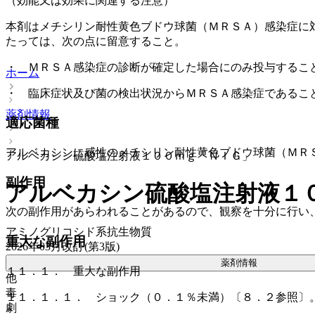
（効能又は効果に関連する注意）
本剤はメチシリン耐性黄色ブドウ球菌（ＭＲＳＡ）感染症に
たっては、次の点に留意すること。
・ ＭＲＳＡ感染症の診断が確定した場合にのみ投与するこ
ホーム
・ 臨床症状及び菌の検出状況からＭＲＳＡ感染症であるこ
薬剤情報
適応菌種
アルベカシンに感性のメチシリン耐性黄色ブドウ球菌（ＭＲ
アルベカシン硫酸塩注射液１００ｍｇ「ＮＩＧ」
副作用
アルベカシン硫酸塩注射液１
次の副作用があらわれることがあるので、観察を十分に行い
アミノグリコシド系抗生物質
重大な副作用
2026年03月改訂(第3版)
薬剤情報
１１．１． 重大な副作用
他
毒
１１．１．１． ショック（０．１％未満）〔８．２参照〕
劇