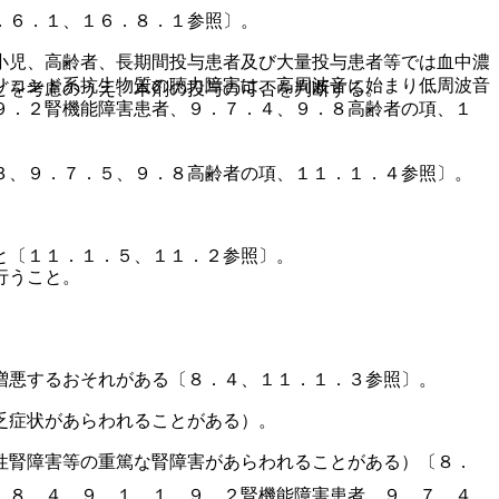
．６．１、１６．８．１参照〕。
小児、高齢者、長期間投与患者及び大量投与患者等では血中濃
リコシド系抗生物質の聴力障害は、高周波音に始まり低周波音
どを考慮のうえ、本剤の投与の可否を判断する。
９．２腎機能障害患者、９．７．４、９．８高齢者の項、１
３、９．７．５、９．８高齢者の項、１１．１．４参照〕。
と〔１１．１．５、１１．２参照〕。
行うこと。
増悪するおそれがある〔８．４、１１．１．３参照〕。
乏症状があらわれることがある）。
性腎障害等の重篤な腎障害があらわれることがある）〔８．
、８．４、９．１．１、９．２腎機能障害患者、９．７．４、