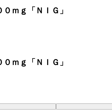
００ｍｇ「ＮＩＧ」
００ｍｇ「ＮＩＧ」