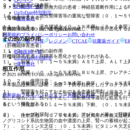
ログイン
９．８高齢者の項参照〕。
監修医師一覧
９．１．４． 重症筋無力症の患者：神経筋遮断作用による
UpToDate特別割引
１１．１．４． 急性腎障害等の重篤な腎障害（０．１〜５
（腎機能障害患者）
運営会社
１１．１．５． 汎血球減少（０．１％未満）〔８．７参照
腎機能障害患者：高い血中濃度が持続し、腎障害が悪化する
© 2021 HOKUTO Inc. All rights reserved.
利用規約
プライバシーポリシー
お問い合わせ
照〕。
その他の副作用
ホーム
表・計算
レジメン
CTCAE
抗菌薬ガイド
E
（肝機能障害患者）
１１．２． その他の副作用
監修医師一覧
肝機能障害患者：肝障害を悪化させるおそれがある。
UpToDate特別割引
１）． 肝臓：（０．１〜５％未満）ＡＳＴ上昇、ＡＬＴ上昇
運営会社
相互作用
２）． 腎臓：（０．１〜５％未満）ＢＵＮ上昇、クレアチ
© 2021 HOKUTO Inc. All rights reserved.
１０．２． 併用注意：
３）． 過敏症：（０．１〜５％未満）発疹、（０．１％未
※本製品は疾病の診断・治療・予防を目的としたプログラム
１）． 腎障害を起こすおそれのある血液代用剤（デキスト
４）． ＊血液：（０．１〜５％未満）貧血、白血球減少、
利用規約
プライバシーポリシー
お問い合わせ
生した場合には、投与を中止し、透析療法等適切な処置を行
るという報告がある）］。
５）． 消化器：（０．１〜５％未満）下痢、（０．１％未
２）． ループ利尿剤（フロセミド、アゾセミド等）［腎障
６）． 注射部位：（０．１％未満）注射局所の疼痛又は硬
ノグリコシド系抗生物質の血中濃度の上昇、腎への蓄積が起
７）． ビタミン欠乏症：（０．１％未満）ビタミンＫ欠乏