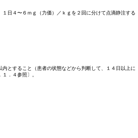
、１日４〜６ｍｇ（力価）／ｋｇを２回に分けて点滴静注する
以内とすること（患者の状態などから判断して、１４日以上に
．１．４参照〕。