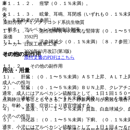
麻
１１．１．２． 痙攣（０．１％未満）。
向
１１．１．３． 眩暈、耳鳴、耳閉感（いずれも０．１％未
覚
９．８高齢者の項参照〕。
薬効分類
アミノグリコシド系抗生物質
一般名
アルベカシン硫酸塩注射液
１１．１．４． 急性腎障害等の重篤な腎障害（０．１〜５
薬価
3592
円
１１．１．５． 汎血球減少（０．１％未満）〔８．７参照
メーカー
日医工岐阜工場
2026年03月改訂(第3版)
その他の副作用
最終更新
添付文書のPDFはこちら
１１．２． その他の副作用
用法・用量
１）． 肝臓：（０．１〜５％未満）ＡＳＴ上昇、ＡＬＴ上昇
成人への投与
２）． 腎臓：（０．１〜５％未満）ＢＵＮ上昇、クレアチ
通常、成人にはアルベカシン硫酸塩として、１日１回１５０
３）． 過敏症：（０．１〜５％未満）発疹、（０．１％未
点滴静注することもできる。また、静脈内投与が困難な場合
お、年齢、体重、症状により適宜増減する。
４）． ＊血液：（０．１〜５％未満）貧血、白血球減少、
小児への投与
５）． 消化器：（０．１〜５％未満）下痢、（０．１％未
通常、小児にはアルベカシン硫酸塩として、１日１回４〜６