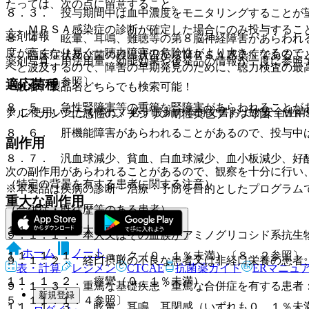
たっては、次の点に留意すること。
８．３． 投与期間中は血中濃度をモニタリングすることが
・ ＭＲＳＡ感染症の診断が確定した場合にのみ投与するこ
薬剤情報
８．４． 眩暈、耳鳴、難聴等の第８脳神経障害があらわれ
度が高くなり易く、聴力障害の危険性がより大きくなるので
・ 臨床症状及び菌の検出状況からＭＲＳＡ感染症であるこ
薬剤写真、用法用量、効能効果や後発品の情報が一度に参照
へと波及するので、障害の早期発見のために、聴力検査の最
１．１．３参照〕。
適応菌種
一般名、製品名どちらでも検索可能！
８．５． 急性腎障害等の重篤な腎障害があらわれることが
※ ご使用いただく際に、必ず最新の添付文書および安全性情
アルベカシンに感性のメチシリン耐性黄色ブドウ球菌（ＭＲ
８．６． 肝機能障害があらわれることがあるので、投与中
副作用
８．７． 汎血球減少、貧血、白血球減少、血小板減少、好
次の副作用があらわれることがあるので、観察を十分に行い
（特定の背景を有する患者に関する注意）
※本製品は疾病の診断・治療・予防を目的としたプログラム
重大な副作用
（合併症・既往歴等のある患者）
１１．１． 重大な副作用
９．１．１． 本人又はその血族がアミノグリコシド系抗生
ホーム
ノート
１１．１．１． ショック（０．１％未満）〔８．２参照〕
９．１．２． 経口摂取の不良な患者又は非経口栄養の患者
表・計算
レジメン
CTCAE
抗菌薬ガイド
ERマニュ
１１．１．２． 痙攣（０．１％未満）。
９．１．３． 重篤な基礎疾患・重篤な合併症を有する患者
新規登録
５、１１．１．４参照〕。
１１．１．３． 眩暈、耳鳴、耳閉感（いずれも０．１％未