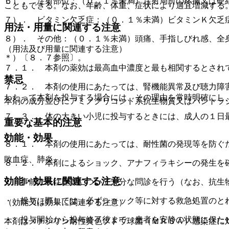
６）． 注射部位：（０．１％未満）注射局所の疼痛又は硬
こともできる。なお、年齢、体重、症状により適宜増減する
７）． ビタミン欠乏症：（０．１％未満）ビタミンＫ欠乏
用法・用量に関連する注意
８）． その他：（０．１％未満）頭痛、手指しびれ感、全
（用法及び用量に関連する注意）
＊）〔８．７参照〕。
７．１． 本剤の薬効は最高血中濃度と最も相関するとされ
禁忌
７．２． 本剤の使用にあたっては、腎機能異常及び聴力障
わたって本剤を投与する場合には、その理由を常時明確にし
本剤の成分並びにアミノグリコシド系抗生物質又はバシトラ
７．３． 体の大きい小児に投与するときには、成人の１日
重要な基本的注意
効能・効果
８．１． 本剤の使用にあたっては、耐性菌の発現等を防ぐ
敗血症、肺炎。
８．２． 本剤によるショック、アナフィラキシーの発生を
効能・効果に関連する注意
・ 事前に既往歴等について十分な問診を行う（なお、抗生
・ 投与に際しては、必ずショック等に対する救急処置のと
（効能又は効果に関連する注意）
・ 投与開始から投与終了後まで、患者を安静の状態に保た
本剤はメチシリン耐性黄色ブドウ球菌（ＭＲＳＡ）感染症に