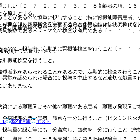
望ましい〔９．７．２、９．７．３、９．８高齢者の項、１６
とを原則とする。
ることがあるので慎重に投与すること（特に腎機能障害患者、
、可能な限り聴力検査を実施することが望ましい）、アミノグ
とが推定された場合には、個々の患者背景や臨床症状の推移な
でき、関連情報へ簡単にアクセスができます。
高周波数である８ｋＨｚでの検査が有用である〔９．１．１、
あるので、投与中は定期的に腎機能検査を行うこと〔９．１．
報も併せてご確認下さい。
ＳＡ）。
は肝機能検査を行うこと。
酸球増多があらわれることがあるので、定期的に検査を行うこ
、異常が認められた場合には投与を中止するなど適切な処置を
ではありません。
物質による難聴又はその他の難聴のある患者：難聴が発現又は
。
、全身状態の悪い患者：観察を十分に行うこと（ビタミンＫ欠
アル
薬剤情報
ポスト
：投与量の設定等にも十分留意し、観察を十分に行うこと（急
満）、難聴（０．１〜５％未満）等の第８脳神経障害〔７．２