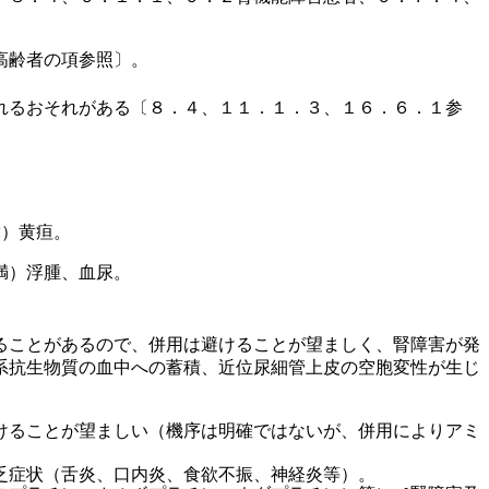
高齢者の項参照〕。
れるおそれがある〔８．４、１１．１．３、１６．６．１参
満）黄疸。
満）浮腫、血尿。
ることがあるので、併用は避けることが望ましく、腎障害が発
系抗生物質の血中への蓄積、近位尿細管上皮の空胞変性が生じ
けることが望ましい（機序は明確ではないが、併用によりアミ
乏症状（舌炎、口内炎、食欲不振、神経炎等）。