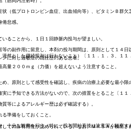
結（筋肉内注射時）。
。
症状（低プロトロンビン血症、出血傾向等）、ビタミンＢ群欠
身倦怠感。
ていることから、１日１回静脈内投与が望ましい。
害等の副作用に留意し、本剤の投与期間は、原則として１４日
、漫然とした継続投与は行わないこと）〔１１．１．３、１１
シンに対し過敏症の既往歴のある患者。
最高量２００ｍｇ（力価）を超えないよう注意すること。
ため、原則として感受性を確認し、疾病の治療上必要な最小限
確実に予知できる方法がないので、次の措置をとること〔１１
物質等によるアレルギー歴は必ず確認する）。
れる準備をしておくこと。
せ、十分な観察を行う（特に、投与開始直後は注意深く観察す
対してのみ有用性が認められている。なお、ＭＲＳＡが検出さ