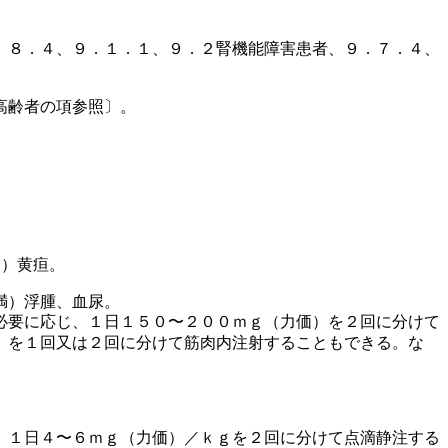
、８．４、９．１．１、９．２腎機能障害患者、９．７．４、
高齢者の項参照〕。
満）黄疸。
満）浮腫、血尿。
必要に応じ、１日１５０〜２００ｍｇ（力価）を２回に分けて
）を１回又は２回に分けて筋肉内注射することもできる。な
、１日４〜６ｍｇ（力価）／ｋｇを２回に分けて点滴静注する