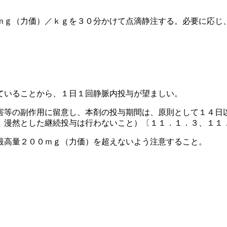
ｍｇ（力価）／ｋｇを３０分かけて点滴静注する。必要に応じ
。
ていることから、１日１回静脈内投与が望ましい。
害等の副作用に留意し、本剤の投与期間は、原則として１４日
、漫然とした継続投与は行わないこと）〔１１．１．３、１１
最高量２００ｍｇ（力価）を超えないよう注意すること。