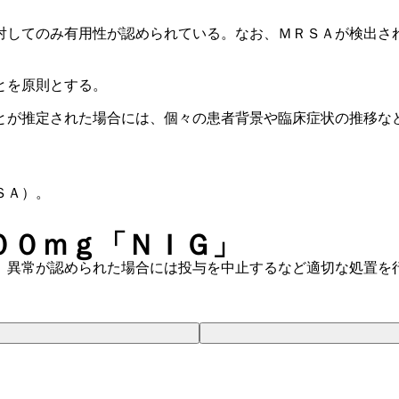
対してのみ有用性が認められている。なお、ＭＲＳＡが検出さ
とを原則とする。
とが推定された場合には、個々の患者背景や臨床症状の推移な
ＳＡ）。
００ｍｇ「ＮＩＧ」
、異常が認められた場合には投与を中止するなど適切な処置を
。