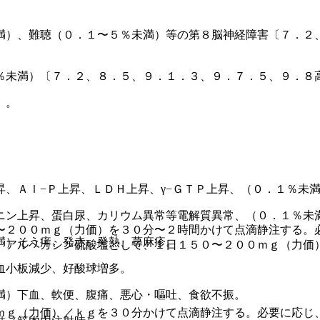
満）、難聴（０．１〜５％未満）等の第８脳神経障害〔７．２
％未満）〔７．２、８．５、９．１．３、９．７．５、９．８
〕。
、Ａｌ−Ｐ上昇、ＬＤＨ上昇、γ−ＧＴＰ上昇、（０．１％未
ニン上昇、蛋白尿、カリウム異常等電解質異常、（０．１％未
〜２００ｍｇ（力価）を３０分〜２時間かけて点滴静注する。
満）そう痒、発赤、発熱、蕁麻疹。
、アルベカシン硫酸塩として、１日１５０〜２００ｍｇ（力価
血小板減少、好酸球増多。
満）下血、軟便、腹痛、悪心・嘔吐、食欲不振。
ｍｇ（力価）／ｋｇを３０分かけて点滴静注する。必要に応じ