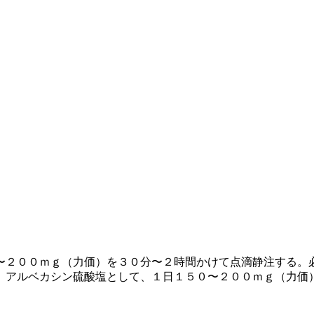
〜２００ｍｇ（力価）を３０分〜２時間かけて点滴静注する。
、アルベカシン硫酸塩として、１日１５０〜２００ｍｇ（力価