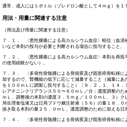
通常、成人には１ボトル（ゾレドロン酸として４ｍｇ）を１
用法・用量に関連する注意
（用法及び用量に関連する注意）
７．１． 〈悪性腫瘍による高カルシウム血症〉軽症（血清
いなど本剤の投与が必要と判断される場合に投与すること。
７．２． 〈悪性腫瘍による高カルシウム血症〉本剤を再投
の使用経験がない）。
７．３． 〈多発性骨髄腫による骨病変及び固形癌骨転移に
加するので、腎機能の低下に応じて減量すること（減量にあ
を１００ｍＬに調製し投与すること）〔９．２．１、１４．
レアチニンクリアランス５０〜６０ｍＬ／分；濃度調整のた
ｍＬ、調整後の本剤の濃度３．５ｍｇ／１００ｍＬ、３）ク
局生理食塩液又は日局ブドウ糖注射液（５％）の量１８．０
抜き取る本剤の量２５．０ｍＬ、濃度調整のために加える日
７．４． 〈多発性骨髄腫による骨病変及び固形癌骨転移に