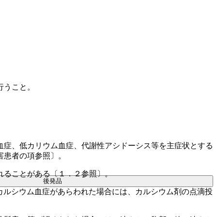
行うこと。
血症、低カリウム血症、代謝性アシドーシス等を主症状とする
害患者の項参照〕。
れることがある〔１．２参照〕。
後発品
カルシウム血症があらわれた場合には、カルシウム剤の点滴投