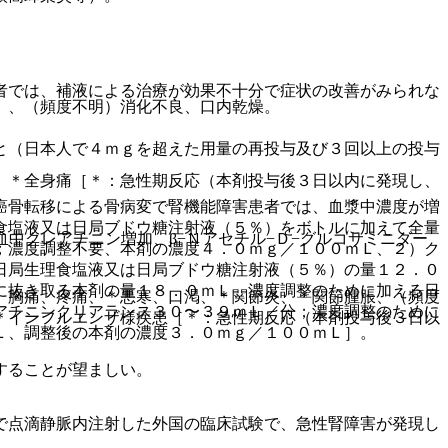
者では、補液による治療が効果不十分で症状の改善がみられな
）、（頻度不明）消化不良、口内乾燥。
と（日本人で４ｍｇを超えた用量の再投与及び３回以上の投与
）＊全身痛［＊：急性期反応（本剤投与後３日以内に発現し、
癌骨転移による骨病変で腎機能障害患者では、血漿中濃度が増
食塩液又は日局ブドウ糖注射液（５％）をボトルに加えて全量
中クレアチニン増加、β−Ｎアセチル−Ｄ−グルコサミニダー
；濃度調整不要、本剤の濃度４．０ｍｇ／１００ｍＬ、２）ク
日局生理食塩液又は日局ブドウ糖注射液（５％）の量１２．０
に抜き取る本剤の量１８．０ｍＬ、濃度調整のために加える日
、胸痛、疼痛、＊悪寒、口渇、＊関節炎、＊関節腫脹、（頻度
アチニンクリアランス３０〜３９ｍＬ／分；濃度調整のために
＊インフルエンザ様疾患［＊：急性期反応（本剤投与後３日以
Ｌ、調整後の本剤の濃度３．０ｍｇ／１００ｍＬ］。
することが望ましい。
で点滴静脈内注射した外国の臨床試験で、急性腎障害が発現し