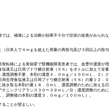
者では、補液による治療が効果不十分で症状の改善がみられな
と（日本人で４ｍｇを超えた用量の再投与及び３回以上の投与
癌骨転移による骨病変で腎機能障害患者では、血漿中濃度が増
食塩液又は日局ブドウ糖注射液（５％）をボトルに加えて全量
；濃度調整不要、本剤の濃度４．０ｍｇ／１００ｍＬ、２）ク
日局生理食塩液又は日局ブドウ糖注射液（５％）の量１２．０
に抜き取る本剤の量１８．０ｍＬ、濃度調整のために加える日
アチニンクリアランス３０〜３９ｍＬ／分；濃度調整のために
Ｌ、調整後の本剤の濃度３．０ｍｇ／１００ｍＬ］。
することが望ましい。