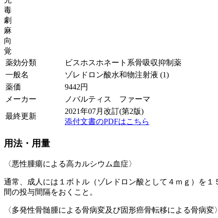
毒
劇
麻
向
覚
薬効分類
ビスホスホネート系骨吸収抑制薬
一般名
ゾレドロン酸水和物注射液 (1)
薬価
9442
円
メーカー
ノバルティス ファーマ
2021年07月改訂(第2版)
最終更新
添付文書のPDFはこちら
用法・用量
〈悪性腫瘍による高カルシウム血症〉
通常、成人には１ボトル（ゾレドロン酸として４ｍｇ）を１
間の投与間隔をおくこと。
〈多発性骨髄腫による骨病変及び固形癌骨転移による骨病変