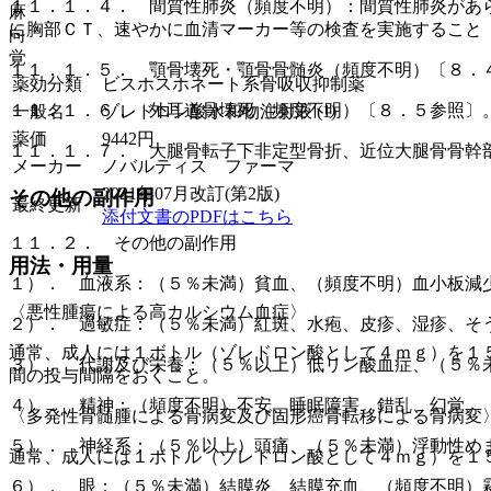
１１．１．４． 間質性肺炎（頻度不明）：間質性肺炎があ
麻
に胸部ＣＴ、速やかに血清マーカー等の検査を実施すること
向
覚
１１．１．５． 顎骨壊死・顎骨骨髄炎（頻度不明）〔８．
薬効分類
ビスホスホネート系骨吸収抑制薬
１１．１．６． 外耳道骨壊死（頻度不明）〔８．５参照〕
一般名
ゾレドロン酸水和物注射液 (1)
薬価
9442
円
１１．１．７． 大腿骨転子下非定型骨折、近位大腿骨骨幹
メーカー
ノバルティス ファーマ
2021年07月改訂(第2版)
その他の副作用
最終更新
添付文書のPDFはこちら
１１．２． その他の副作用
用法・用量
１）． 血液系：（５％未満）貧血、（頻度不明）血小板減
〈悪性腫瘍による高カルシウム血症〉
２）． 過敏症：（５％未満）紅斑、水疱、皮疹、湿疹、そ
通常、成人には１ボトル（ゾレドロン酸として４ｍｇ）を１
３）． 代謝及び栄養：（５％以上）低リン酸血症、（５％
間の投与間隔をおくこと。
４）． 精神：（頻度不明）不安、睡眠障害、錯乱、幻覚。
〈多発性骨髄腫による骨病変及び固形癌骨転移による骨病変
５）． 神経系：（５％以上）頭痛、（５％未満）浮動性め
通常、成人には１ボトル（ゾレドロン酸として４ｍｇ）を１
６）． 眼：（５％未満）結膜炎、結膜充血、（頻度不明）