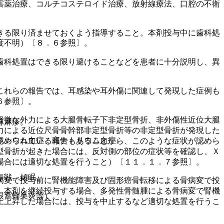
害薬治療、コルチコステロイド治療、放射線療法、口腔の不衛
きる限り済ませておくよう指導すること。本剤投与中に歯科処
度不明）〔８．６参照〕。
歯科処置はできる限り避けることなどを患者に十分説明し、異
これらの報告では、耳感染や耳外傷に関連して発現した症例も
６参照〕。
軽微な外力による大腿骨転子下非定型骨折、非外傷性近位大腿
蕁麻疹。
力による近位尺骨骨幹部非定型骨折等の非定型骨折が発現した
ネシウム血症、高ナトリウム血症。
認められている報告もあることから、このような症状が認めら
型骨折が起きた場合には、反対側の部位の症状等を確認し、Ｘ
場合には適切な処置を行うこと）〔１１．１．７参照〕。
振戦、傾眠。
病変で投与前に腎機能障害及び固形癌骨転移による骨病変で投
、本剤を継続投与する場合、多発性骨髄腫による骨病変で腎機
眼窩蜂巣炎等）。
上上昇した場合には、投与を中止するなど適切な処置を行うこ