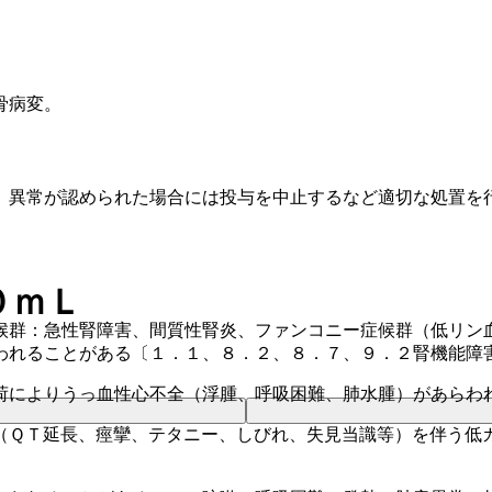
骨病変。
、異常が認められた場合には投与を中止するなど適切な処置を
０ｍＬ
候群：急性腎障害、間質性腎炎、ファンコニー症候群（低リン
われることがある〔１．１、８．２、８．７、９．２腎機能障
荷によりうっ血性心不全（浮腫、呼吸困難、肺水腫）があらわ
（ＱＴ延長、痙攣、テタニー、しびれ、失見当識等）を伴う低