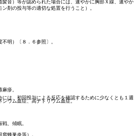
捻髪音）等が認められた場合には、速やかに胸部Ｘ線、速やか
モン剤の投与等の適切な処置を行うこと）。
度不明）〔８．６参照〕。
蕁麻疹。
合には、初回投与による反応を確認するために少なくとも１週
ネシウム血症、高ナトリウム血症。
振戦、傾眠。
眼窩蜂巣炎等）。