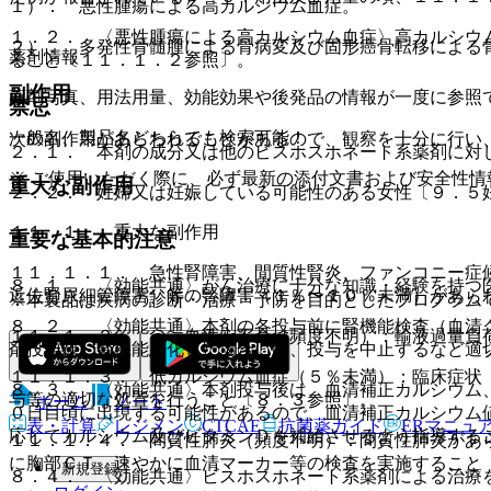
１）． 悪性腫瘍による高カルシウム血症。
１．２． 〈悪性腫瘍による高カルシウム血症〉高カルシウ
２）． 多発性骨髄腫による骨病変及び固形癌骨転移による
薬剤情報
ること〔１１．１．２参照〕。
副作用
薬剤写真、用法用量、効能効果や後発品の情報が一度に参照
禁忌
一般名、製品名どちらでも検索可能！
次の副作用があらわれることがあるので、観察を十分に行い
２．１． 本剤の成分又は他のビスホスホネート系薬剤に対
※ ご使用いただく際に、必ず最新の添付文書および安全性情
重大な副作用
２．２． 妊婦又は妊娠している可能性のある女性〔９．５
１１．１． 重大な副作用
重要な基本的注意
１１．１．１． 急性腎障害、間質性腎炎、ファンコニー症
８．１． 〈効能共通〉がん治療に十分な知識・経験を持つ
近位腎尿細管障害）等の腎障害（１％〜１０％未満）があら
※本製品は疾病の診断・治療・予防を目的としたプログラム
８．２． 〈効能共通〉本剤の各投与前に腎機能検査（血清
１１．１．２． うっ血性心不全（頻度不明）：輸液過量負
剤投与後に腎機能悪化した場合には、投与を中止するなど適
１１．１．３． 低カルシウム血症（５％未満）：臨床症状
８．３． 〈効能共通〉本剤投与後は、血清補正カルシウム
与等の適切な処置を行うこと〔８．３参照〕。
ホーム
ノート
０日目頃に出現する可能性があるので、血清補正カルシウム
表・計算
レジメン
CTCAE
抗菌薬ガイド
ERマニュ
応じてカルシウム及びビタミンＤを補給させるよう指導する
１１．１．４． 間質性肺炎（頻度不明）：間質性肺炎があ
に胸部ＣＴ、速やかに血清マーカー等の検査を実施すること
新規登録
８．４． 〈効能共通〉ビスホスホネート系薬剤による治療