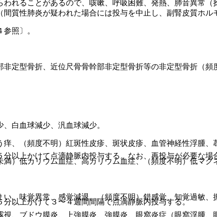
らわれることがあるので、咳嗽、呼吸困難、発熱、肺音異常（
（間質性肺炎が疑われた場合には投与を中止し、副腎皮質ホル
４参照〕。
。
部非定型骨折、近位尺骨骨幹部非定型骨折等の非定型骨折（頻
少、白血球減少、汎血球減少。
う痒、（頻度不明）紅斑性皮疹、斑状皮疹、血管神経性浮腫、
５分以上かけて点滴静脈内投与する。なお、再投与が必要な場
未満）低カリウム血症、高カリウム血症、（頻度不明）低マグ
〉
まい、味覚異常、感覚減退、（頻度不明）錯感覚、知覚過敏、
５分以上かけて３〜４週間間隔で点滴静脈内投与する。
霧視、ブドウ膜炎、上強膜炎、強膜炎、眼窩炎症（眼窩浮腫、