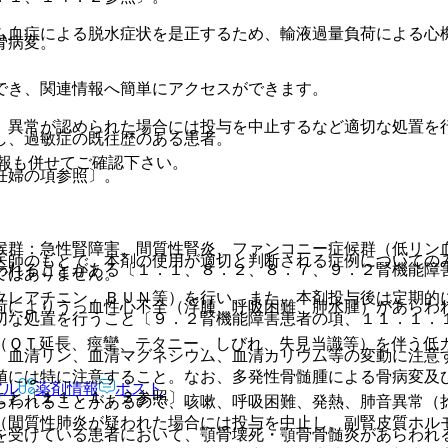
ム血症による脱水症状を是正するため、輸液過量負荷による心
骨病変。
でき、関連情報へ簡単にアクセスができます。
、異常が認められた場合には投与を中止するなど適切な処置を
し、過敏症の既往歴のある患者。
報も併せてご確認下さい。
妊婦の項参照〕。
候群：急性腎障害、間質性腎炎、ファンコニー症候群（低リン
医師のもとで、本剤の使用が適切と判断される症例についての
われることがある〔１．１、８．２、８．７、９．２腎機能障
ではありません。
クレアチニン、ＢＵＮ等）を行い、また、本剤投与後は定期的
荷によりうっ血性心不全（浮腫、呼吸困難、肺水腫）があらわ
切な処置を行うこと〔９．２腎機能障害患者の項、１１．１．
（ＱＴ延長、痙攣、テタニー、しびれ、失見当識等）を伴う低
、血清リン、血清マグネシウム、血清カリウム等の変動に注意
値には特に注意すること。なお、多発性骨髄腫による骨病変及
アル
薬剤情報
ポスト
こと〔１１．１．３参照〕。
らわれることがあるので、咳嗽、呼吸困難、発熱、肺音異常（
（間質性肺炎が疑われた場合には投与を中止し、副腎皮質ホル
を受けている患者において、顎骨壊死・顎骨骨髄炎があらわれ