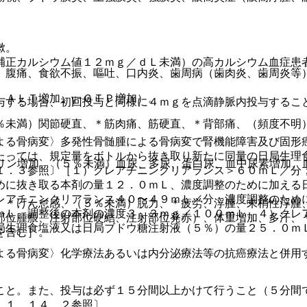
嗽。
補正カルシウム値１２ｍｇ／ｄＬ未満）の高カルシウム血症患
、腹痛、食欲不振、嘔吐、口内炎、歯周病（歯肉炎、歯周炎等
ＡＬＴ増加、γ−ＧＴＰ増加）。
与する場合、初回投与と同様に４ｍｇを点滴静脈内投与するこ
％未満）関節硬直、＊筋肉痛、筋硬直、＊背部痛、（頻度不明
よる骨病変〉多発性骨髄腫による骨病変で腎機能障害及び固形
たっては、規定量をボトルから抜き取り新たに同量の日局生理
リン増加、（５％未満）血尿、多尿、蛋白尿、血中尿素増加、血
１．３参照〕［１）クレアチニンクリアランス＞６０ｍＬ／分
めに抜き取る本剤の量１２．０ｍＬ、濃度調整のために加える
レアチニンクリアランス４０〜４９ｍＬ／分；濃度調整のため
、＊けん怠感、（５％未満）脱力、＊疲労、浮腫、末梢性浮腫
ｍＬ、調整後の本剤の濃度３．３ｍｇ／１００ｍＬ、４）クレ
部位腫脹、注射部位硬結、注射部位発赤）、体重増加、多汗、
局生理食塩液又は日局ブドウ糖注射液（５％）の量２５．０ｍ
を含む］。
よる骨病変〉化学療法あるいは内分泌療法等の抗癌療法と併用
こと。また、投与は必ず１５分間以上かけて行うこと（５分間
．１、１４．２参照〕。