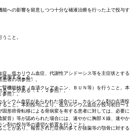
機能への影響を留意しつつ十分な補液治療を行った上で投与す
行うこと。
血症、低カリウム血症、代謝性アシドーシス等を主症状とする
み使用すること。
害患者の項参照〕。
に腎機能検査（血清クレアチニン、ＢＵＮ等）を行うこと。本
れることがある〔１．２参照〕。
１参照〕。
カルシウム血症があらわれた場合には、カルシウム剤の点滴投
すること。本剤投与により、低カルシウム血症が投与初日〜１
び固形癌骨転移による骨病変を有する患者に対しては、必要に
捻髪音）等が認められた場合には、速やかに胸部Ｘ線、速やか
モン剤の投与等の適切な処置を行うこと）。
ることがあり、報告された症例の多くが抜歯等の顎骨に対する