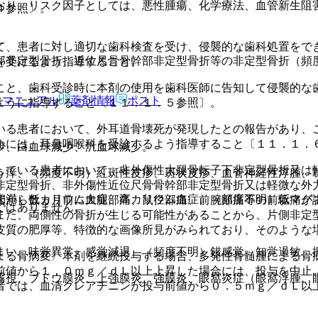
おり、リスク因子としては、悪性腫瘍、化学療法、血管新生阻
４参照〕。
。
て、患者に対し適切な歯科検査を受け、侵襲的な歯科処置をで
部非定型骨折、近位尺骨骨幹部非定型骨折等の非定型骨折（頻
を受けるよう指導すること。
こと、歯科受診時に本剤の使用を歯科医師に告知して侵襲的な
Rマニュアル
薬剤情報
ポスト
ように指導すること〔１１．１．５参照〕。
いる患者において、外耳道骨壊死が発現したとの報告があり、
合には、耳鼻咽喉科を受診するよう指導すること〔１１．１．
少、白血球減少、汎血球減少。
している患者において、非外傷性大腿骨転子下非定型骨折又は
う痒、（頻度不明）紅斑性皮疹、斑状皮疹、血管神経性浮腫、
非定型骨折、非外傷性近位尺骨骨幹部非定型骨折又は軽微な外
未満）低カリウム血症、高カリウム血症、（頻度不明）低マグ
間から数ヵ月前に大腿部痛、鼠径部痛、前腕部痛等の前駆痛が
ではありません。
また、両側性の骨折が生じる可能性があることから、片側非定
皮質の肥厚等、特徴的な画像所見がみられており、そのような
まい、味覚異常、感覚減退、（頻度不明）錯感覚、知覚過敏、
よる骨病変〉本剤を継続投与する場合、多発性骨髄腫による骨
前値から１．０ｍｇ／ｄＬ以上上昇した場合には、投与を中止
霧視、ブドウ膜炎、上強膜炎、強膜炎、眼窩炎症（眼窩浮腫、
者では、血清クレアチニンが投与前値から０．５ｍｇ／ｄＬ以