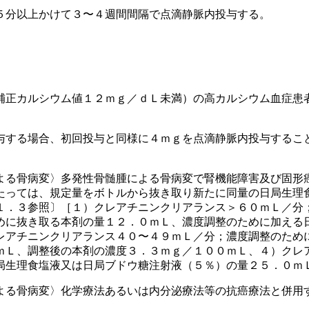
５分以上かけて３〜４週間間隔で点滴静脈内投与する。
補正カルシウム値１２ｍｇ／ｄＬ未満）の高カルシウム血症患
与する場合、初回投与と同様に４ｍｇを点滴静脈内投与するこ
よる骨病変〉多発性骨髄腫による骨病変で腎機能障害及び固形
たっては、規定量をボトルから抜き取り新たに同量の日局生理
１．３参照〕［１）クレアチニンクリアランス＞６０ｍＬ／分
めに抜き取る本剤の量１２．０ｍＬ、濃度調整のために加える
レアチニンクリアランス４０〜４９ｍＬ／分；濃度調整のため
ｍＬ、調整後の本剤の濃度３．３ｍｇ／１００ｍＬ、４）クレ
局生理食塩液又は日局ブドウ糖注射液（５％）の量２５．０ｍ
よる骨病変〉化学療法あるいは内分泌療法等の抗癌療法と併用