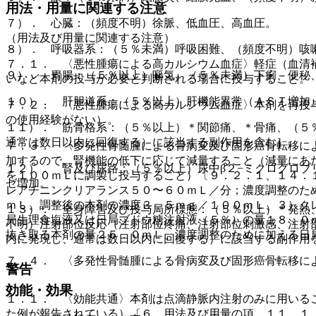
用法・用量に関連する注意
７）． 心臓：（頻度不明）徐脈、低血圧、高血圧。
（用法及び用量に関連する注意）
８）． 呼吸器系：（５％未満）呼吸困難、（頻度不明）咳
７．１． 〈悪性腫瘍による高カルシウム血症〉軽症（血清
９）． 胃腸：（５％以上）嘔気、（５％未満）下痢、便秘
いなど本剤の投与が必要と判断される場合に投与すること。
１０）． 肝胆道系：（５％以上）肝機能異常（ＡＳＴ増加、
７．２． 〈悪性腫瘍による高カルシウム血症〉本剤を再投
の使用経験がない）。
１１）． 筋骨格系：（５％以上）＊関節痛、＊骨痛、（５
通常は数日以内に回復する）に該当する副作用を含む］。
７．３． 〈多発性骨髄腫による骨病変及び固形癌骨転移に
加するので、腎機能の低下に応じて減量すること（減量にあ
１２）． 腎及び尿路：（５％以上）尿中β２−ミクログロブ
を１００ｍＬに調製し投与すること）〔９．２．１、１４．
ゼ増加。
レアチニンクリアランス５０〜６０ｍＬ／分；濃度調整のた
ｍＬ、調整後の本剤の濃度３．５ｍｇ／１００ｍＬ、３）ク
１３）． 全身障害及び投与局所様態：（５％以上）＊発熱
局生理食塩液又は日局ブドウ糖注射液（５％）の量１８．０
不明）注射部位反応（注射部位疼痛、注射部位刺激感、注射
抜き取る本剤の量２５．０ｍＬ、濃度調整のために加える日
内に発現し、通常は数日以内に回復する）に該当する副作用
７．４． 〈多発性骨髄腫による骨病変及び固形癌骨転移に
警告
効能・効果
１．１． 〈効能共通〉本剤は点滴静脈内注射のみに用いる
た例が報告されている）〔６．用法及び用量の項、１１．１