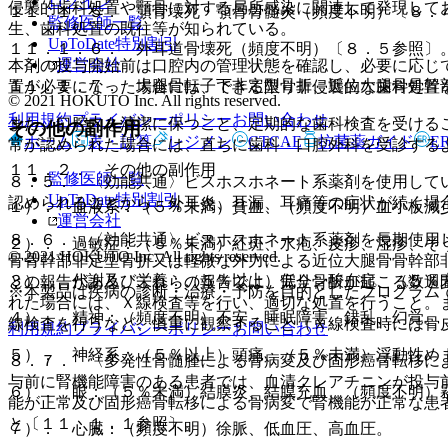
ログイン
侵襲的歯科処置や顎骨に対する局所感染に関連して発現して
１１．１．５． 顎骨壊死・顎骨骨髄炎（頻度不明）〔８．
監修医師一覧
生、歯科処置の既往等が知られている。
UpToDate特別割引
１１．１．６． 外耳道骨壊死（頻度不明）〔８．５参照〕
運営会社
本剤の投与開始前は口腔内の管理状態を確認し、必要に応じ
１１．１．７． 大腿骨転子下非定型骨折、近位大腿骨骨幹
置が必要になった場合には、できる限り非侵襲的な歯科処置
© 2021 HOKUTO Inc. All rights reserved.
利用規約
プライバシーポリシー
お問い合わせ
また、口腔内を清潔に保つこと、定期的な歯科検査を受ける
その他の副作用
ホーム
表・計算
レジメン
CTCAE
抗菌薬ガイド
E
常が認められた場合には、直ちに歯科・口腔外科を受診する
１１．２． その他の副作用
監修医師一覧
８．５． 〈効能共通〉ビスホスホネート系薬剤を使用して
UpToDate特別割引
認められることから、外耳炎、耳漏、耳痛等の症状が続く場
１）． 血液系：（５％未満）貧血、（頻度不明）血小板減
運営会社
８．６． 〈効能共通〉ビスホスホネート系薬剤を長期使用
２）． 過敏症：（５％未満）紅斑、水疱、皮疹、湿疹、そ
© 2021 HOKUTO Inc. All rights reserved.
骨骨幹部非定型骨折又は軽微な外力による近位大腿骨骨幹部
３）． 代謝及び栄養：（５％以上）低リン酸血症、（５％
との報告がある。これらの報告では、完全骨折が起こる数週
※本製品は疾病の診断・治療・予防を目的としたプログラム
れた場合には、Ｘ線検査等を行い、適切な処置を行うこと。
４）． 精神：（頻度不明）不安、睡眠障害、錯乱、幻覚。
線検査を行うなど、慎重に観察すること（Ｘ線検査時には骨
利用規約
プライバシーポリシー
お問い合わせ
５）． 神経系：（５％以上）頭痛、（５％未満）浮動性め
８．７． 〈多発性骨髄腫による骨病変及び固形癌骨転移に
与前に腎機能障害のある患者では、血清クレアチニンが投与
６）． 眼：（５％未満）結膜炎、結膜充血、（頻度不明）
能が正常及び固形癌骨転移による骨病変で腎機能が正常な患
と〔１１．１．１参照〕。
７）． 心臓：（頻度不明）徐脈、低血圧、高血圧。