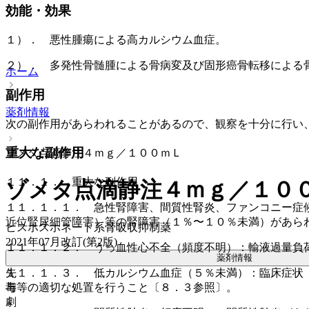
効能・効果
１）． 悪性腫瘍による高カルシウム血症。
２）． 多発性骨髄腫による骨病変及び固形癌骨転移による
ホーム
副作用
薬剤情報
次の副作用があらわれることがあるので、観察を十分に行い
重大な副作用
ゾメタ点滴静注４ｍｇ／１００ｍＬ
１１．１． 重大な副作用
ゾメタ点滴静注４ｍｇ／１０
１１．１．１． 急性腎障害、間質性腎炎、ファンコニー症
近位腎尿細管障害）等の腎障害（１％〜１０％未満）があら
ビスホスホネート系骨吸収抑制薬
2021年07月改訂(第2版)
１１．１．２． うっ血性心不全（頻度不明）：輸液過量負
薬剤情報
先
１１．１．３． 低カルシウム血症（５％未満）：臨床症状
毒
与等の適切な処置を行うこと〔８．３参照〕。
劇