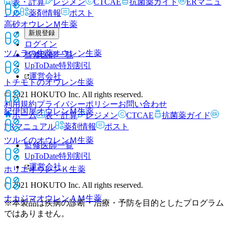
表・計算
レジメン
CTCAE
抗菌薬ガイド
ERマニュ
アル
薬剤情報
ポスト
高砂オウレンＭ
生薬
新規登録
ログイン
ツムラの生薬オウレン
生薬
監修医師一覧
UpToDate特別割引
運営会社
トチモトのオウレン
生薬
© 2021 HOKUTO Inc. All rights reserved.
利用規約
プライバシーポリシー
お問い合わせ
紀伊国屋オウレンＭ
生薬
ホーム
表・計算
レジメン
CTCAE
抗菌薬ガイド
ERマニュアル
薬剤情報
ポスト
ツルイのオウレンＭ
生薬
監修医師一覧
UpToDate特別割引
運営会社
ホリエオウレンＫ
生薬
© 2021 HOKUTO Inc. All rights reserved.
ナカジマオウレンＡＭ
生薬
※本製品は疾病の診断・治療・予防を目的としたプログラム
ではありません。