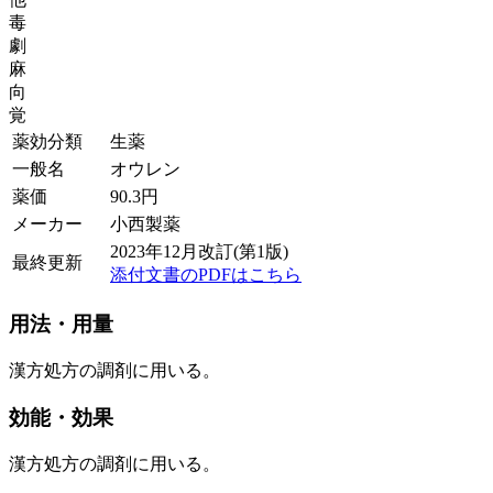
毒
劇
麻
向
覚
薬効分類
生薬
一般名
オウレン
薬価
90.3
円
メーカー
小西製薬
2023年12月改訂(第1版)
最終更新
添付文書のPDFはこちら
用法・用量
漢方処方の調剤に用いる。
効能・効果
漢方処方の調剤に用いる。