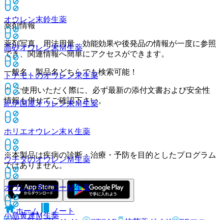
オウレン末鈴
生薬
薬剤情報
薬剤写真、用法用量、効能効果や後発品の情報が一度に参照
高砂オウレン末Ｍ
生薬
でき、関連情報へ簡単にアクセスができます。
一般名、製品名どちらでも検索可能！
トチモトのオウレン末
生薬
※ ご使用いただく際に、必ず最新の添付文書および安全性
情報も併せてご確認下さい。
紀伊国屋オウレン末Ｍ
生薬
ホリエオウレン末Ｋ
生薬
※本製品は疾病の診断・治療・予防を目的としたプログラム
ウチダのオウレンＭ
生薬
ではありません。
オウレンダイコーＭ
生薬
ホーム
ノート
小島黄連Ｍ
生薬