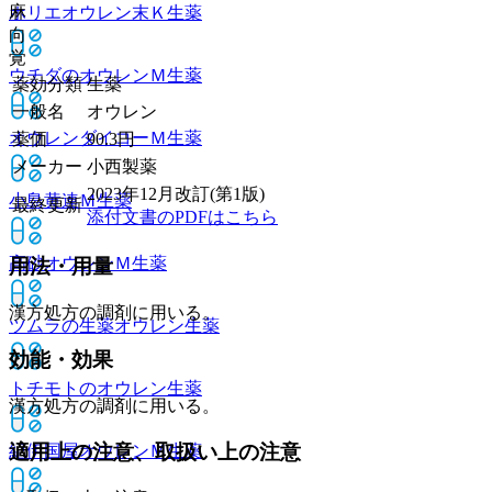
麻
ホリエオウレン末Ｋ
生薬
向
覚
ウチダのオウレンＭ
生薬
薬効分類
生薬
一般名
オウレン
オウレンダイコーＭ
生薬
薬価
90.3
円
メーカー
小西製薬
2023年12月改訂(第1版)
小島黄連Ｍ
生薬
最終更新
添付文書のPDFはこちら
高砂オウレンＭ
生薬
用法・用量
漢方処方の調剤に用いる。
ツムラの生薬オウレン
生薬
効能・効果
トチモトのオウレン
生薬
漢方処方の調剤に用いる。
適用上の注意、取扱い上の注意
紀伊国屋オウレンＭ
生薬