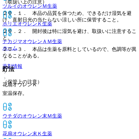
（取扱い上の注意）
ツルイのオウレンＭ
生薬
２０．１． 本品の品質を保つため、できるだけ湿気を避
け、直射日光の当たらない涼しい所に保管すること。
ホリエオウレンＫ
生薬
２０．２． 開封後は特に湿気を避け、取扱いに注意するこ
と。
ナカジマオウレンＡＭ
生薬
ホーム
２０．３． 本品は生薬を原料としているので、色調等が異
なることがある。
薬剤情報
貯法
（保管上の注意）
花扇オウレンＫ
室温保存。
ウチダのオウレン末Ｍ
生薬
花扇オウレン末Ｋ
生薬