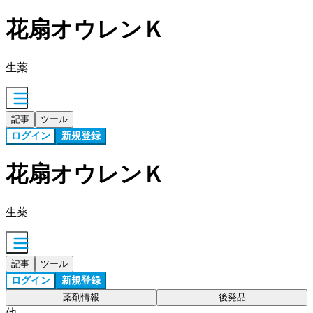
花扇オウレンＫ
生薬
記事
ツール
ログイン
新規登録
花扇オウレンＫ
生薬
記事
ツール
ログイン
新規登録
薬剤情報
後発品
他