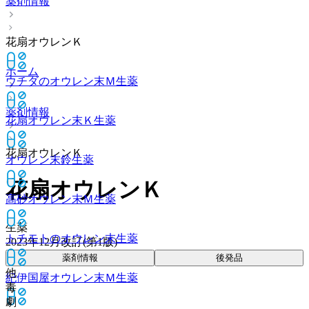
薬剤情報
花扇オウレンＫ
ホーム
ウチダのオウレン末Ｍ
生薬
薬剤情報
花扇オウレン末Ｋ
生薬
花扇オウレンＫ
オウレン末鈴
生薬
花扇オウレンＫ
高砂オウレン末Ｍ
生薬
生薬
トチモトのオウレン末
生薬
2023年12月改訂(第1版)
薬剤情報
後発品
他
紀伊国屋オウレン末Ｍ
生薬
毒
劇