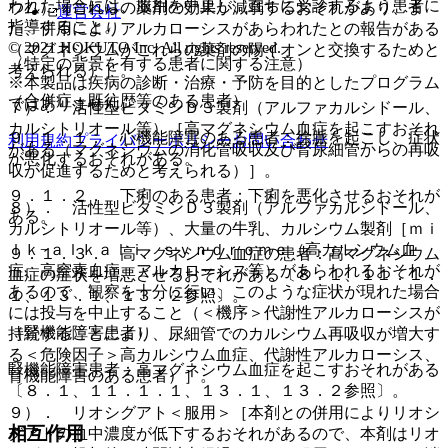
われた場合には、服用を中止し、直ちに受診するよう患者に
ウム）［これらの薬剤の効果が減弱するおそれがあり、ま
運営会社
指導すること。
た、併用によりアルカローシスがあらわれたとの報告がある
© 2021 HOKUTO Inc. All rights reserved.
（マグネシウムがこれらの薬剤の陽イオンと交換するためと
（特定の背景を有する患者に関する注意）
考えられる）］。
※本製品は疾病の診断・治療・予防を目的としたプログラム
（合併症・既往歴等のある患者）
ではありません。
７）． 活性型ビタミンＤ３製剤（アルファカルシドール、
カルシトリオール等）［高マグネシウム血症を起こすおそれ
９．１．１． 心機能障害のある患者：徐脈を起こし、症状
利用規約
プライバシーポリシー
お問い合わせ
がある（マグネシウムの消化管吸収及び腎尿細管からの再吸
が悪化するおそれがある。
収が促進するためと考えられる）］。
９．１．２． 下痢のある患者：下痢を悪化させるおそれが
８）． 活性型ビタミンＤ３製剤（アルファカルシドール、
ある。
カルシトリオール等）、大量の牛乳、カルシウム製剤［ｍｉ
ｌｋ−ａｌｋａｌｉ ｓｙｎｄｒｏｍｅ（高カルシウム血
９．１．３． 高マグネシウム血症の患者：高マグネシウム
症、高窒素血症、アルカローシス等）があらわれるおそれが
血症の症状を増悪させるおそれがある〔８．１、１１．１．
あるので、観察を十分に行い、このような症状が現れた場合
１、１３．１、１３．２参照〕。
には投与を中止すること（＜機序＞代謝性アルカローシスが
（腎機能障害患者）
持続することにより、尿細管でのカルシウム再吸収が増大す
る＜危険因子＞高カルシウム血症、代謝性アルカローシス、
腎機能障害患者：高マグネシウム血症を起こすおそれがある
腎機能障害のある患者）］。
〔８．１、１１．１．１、１３．１、１３．２参照〕。
９）． リオシグアト＜服用＞［本剤との併用によりリオシ
相互作用
グアトの血中濃度が低下するおそれがあるので、本剤はリオ