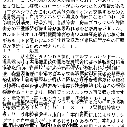
た、併用によりアルカローシスがあらわれたとの報告がある
１３．１． 症状
（マグネシウムがこれらの薬剤の陽イオンと交換するためと
過量投与時、血清マグネシウム濃度が高値になるにつれ、深
考えられる）］。
部腱反射消失、呼吸抑制、意識障害、房室ブロックや伝導障
７）． 活性型ビタミンＤ３製剤（アルファカルシドール、
害等の不整脈、心停止等があらわれることがある〔８．１、
カルシトリオール等）［高マグネシウム血症を起こすおそれ
９．１．３、９．２腎機能障害患者、９．８高齢者の項、１
がある（マグネシウムの消化管吸収及び腎尿細管からの再吸
１．１．１参照〕。
収が促進するためと考えられる）］。
１３．２． 処置
８）． 活性型ビタミンＤ３製剤（アルファカルシドール、
過量投与時、大量服用後の間もない場合には、催吐並びに胃
カルシトリオール等）、大量の牛乳、カルシウム製剤［ｍｉ
洗浄を行う。過量投与による中毒症状があらわれた場合に
ｌｋ−ａｌｋａｌｉ ｓｙｎｄｒｏｍｅ（高カルシウム血
は、心電図並びに血清マグネシウム濃度の測定等により患者
症、高窒素血症、アルカローシス等）があらわれるおそれが
の状態を十分に観察し、症状に応じて適切な処置を行うこと
あるので、観察を十分に行い、このような症状が現れた場合
（治療にはグルコン酸カルシウム静注が有効であるとの報告
には投与を中止すること（＜機序＞代謝性アルカローシスが
がある）。
持続することにより、尿細管でのカルシウム再吸収が増大す
る＜危険因子＞高カルシウム血症、代謝性アルカローシス、
なお、過量投与時、マグネシウムを除去するために血液透析
腎機能障害のある患者）］。
が有効である〔８．１、９．１．３、９．２腎機能障害患
者、９．８高齢者の項、１１．１．１参照〕。
９）． リオシグアト＜服用＞［本剤との併用によりリオシ
グアトの血中濃度が低下するおそれがあるので、本剤はリオ
適用上の注意、取扱い上の注意
シグアト投与後１時間以上経過してから服用させること（消