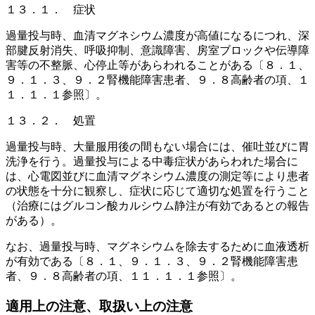
１３．１． 症状
過量投与時、血清マグネシウム濃度が高値になるにつれ、深
部腱反射消失、呼吸抑制、意識障害、房室ブロックや伝導障
害等の不整脈、心停止等があらわれることがある〔８．１、
９．１．３、９．２腎機能障害患者、９．８高齢者の項、１
１．１．１参照〕。
１３．２． 処置
過量投与時、大量服用後の間もない場合には、催吐並びに胃
洗浄を行う。過量投与による中毒症状があらわれた場合に
は、心電図並びに血清マグネシウム濃度の測定等により患者
の状態を十分に観察し、症状に応じて適切な処置を行うこと
（治療にはグルコン酸カルシウム静注が有効であるとの報告
がある）。
なお、過量投与時、マグネシウムを除去するために血液透析
が有効である〔８．１、９．１．３、９．２腎機能障害患
者、９．８高齢者の項、１１．１．１参照〕。
適用上の注意、取扱い上の注意