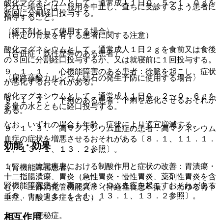
酸化マグネシウムとして、通常成人１日０．５〜１．０ｇを
われた場合には、服用を中止し、直ちに受診するよう患者に
数回に分割経口投与する。
指導すること。
〈緩下剤として使用する場合〉
（特定の背景を有する患者に関する注意）
酸化マグネシウムとして、通常成人１日２ｇを食前又は食後
（合併症・既往歴等のある患者）
の３回に分割経口投与するか、又は就寝前に１回投与する。
９．１．１． 心機能障害のある患者：徐脈を起こし、症状
〈尿路蓚酸カルシウム結石の発生予防に使用する場合〉
が悪化するおそれがある。
酸化マグネシウムとして、通常成人１日０．２〜０．６ｇを
９．１．２． 下痢のある患者：下痢を悪化させるおそれが
多量の水とともに経口投与する。
ある。
なお、いずれの場合も年齢、症状により適宜増減する。
９．１．３． 高マグネシウム血症の患者：高マグネシウム
血症の症状を増悪させるおそれがある〔８．１、１１．１．
効能・効果
１、１３．１、１３．２参照〕。
１）． 次記疾患における制酸作用と症状の改善：胃潰瘍・
（腎機能障害患者）
十二指腸潰瘍、胃炎（急性胃炎・慢性胃炎、薬剤性胃炎を含
腎機能障害患者：高マグネシウム血症を起こすおそれがある
む）、上部消化管機能異常（神経性食思不振、いわゆる胃下
〔８．１、１１．１．１、１３．１、１３．２参照〕。
垂症、胃酸過多症を含む）。
２）． 便秘症。
相互作用