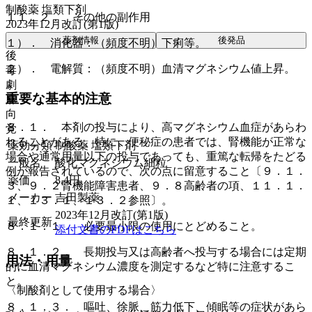
制酸薬 塩類下剤
１１．２． その他の副作用
2023年12月改訂(第1版)
薬剤情報
後発品
１）． 消化器：（頻度不明）下痢等。
後
２）． 電解質：（頻度不明）血清マグネシウム値上昇。
毒
劇
重要な基本的注意
麻
向
８．１． 本剤の投与により、高マグネシウム血症があらわ
覚
れることがある。特に、便秘症の患者では、腎機能が正常な
薬効分類
制酸薬 塩類下剤
場合や通常用量以下の投与であっても、重篤な転帰をたどる
一般名
酸化マグネシウム細粒
例が報告されているので、次の点に留意すること〔９．１．
薬価
8.4
円
３、９．２腎機能障害患者、９．８高齢者の項、１１．１．
メーカー
吉田製薬
１、１３．１、１３．２参照〕。
2023年12月改訂(第1版)
最終更新
８．１．１． 必要最小限の使用にとどめること。
添付文書のPDFはこちら
８．１．２． 長期投与又は高齢者へ投与する場合には定期
用法・用量
的に血清マグネシウム濃度を測定するなど特に注意するこ
と。
〈制酸剤として使用する場合〉
８．１．３． 嘔吐、徐脈、筋力低下、傾眠等の症状があら