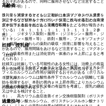
るおそれがあるので、同時に服用させないなど注意すること
高齢者
（機序不明）］。
３）． アジスロマイシン、セレコキシブ、ロスバスタチ
投与量を減量するとともに定期的に血清マグネシウム濃度を
ン、ラベプラゾール、ガバペンチン［これらの薬剤の血中濃
測定するなど観察を十分に行い、慎重に投与すること（高マ
度が低下するおそれがある（機序不明）］。
グネシウム血症を起こし、重篤な転帰をたどる例が報告され
ている）〔８．１、１１．１．１、１３．１、１３．２参
４）． ジギタリス製剤＜服用＞（ジゴキシン＜服用＞、ジ
照〕。
ギトキシン＜服用＞等）、鉄剤＜服用＞、フェキソフェナジ
ン＜服用＞［これらの薬剤の吸収・排泄に影響を与えること
妊婦・授乳婦
があるので、服用間隔をあけるなど注意すること（マグネシ
ウムの吸着作用または消化管内・体液のｐＨ上昇によると考
（妊婦）
えられる）］。
妊婦又は妊娠している可能性のある女性には、治療上の有益
５）． ポリカルボフィルカルシウム＜服用＞［ポリカルボ
性が危険性を上回ると判断される場合にのみ投与すること。
フィルカルシウムの作用が減弱するおそれがある（ポリカル
ボフィルカルシウムは酸性条件下でカルシウムが脱離して薬
（授乳婦）
効を発揮するが、本剤の胃内ｐＨ上昇作用によりカルシウム
治療上の有益性及び母乳栄養の有益性を考慮し、授乳の継続
の脱離が抑制される）］。
又は中止を検討すること。
６）． 高カリウム血症改善イオン交換樹脂製剤（ポリスチ
過量投与
レンスルホン酸カルシウム、ポリスチレンスルホン酸ナトリ
ウム）［これらの薬剤の効果が減弱するおそれがあり、ま