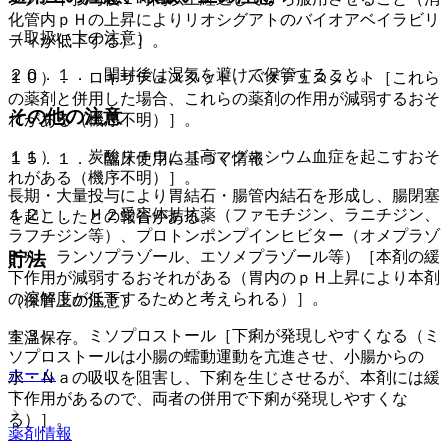
化管内ｐＨの上昇によりリオシグアトのバイオアベイラビリ
（取扱い上の注意）
ティが低下する）］。
２０．１． 開封後は湿気を避けて保管すること。
１０）． ロキサデュスタット、バダデュスタット［これら
の薬剤と併用した場合、これらの薬剤の作用が減弱するおそ
その他の注意
れがある（機序不明）］。
１１）． 炭酸リチウム［高マグネシウム血症を起こすおそ
１５．１． 臨床使用に基づく情報
れがある（機序不明）］。
長期・大量投与により胃結石・腸管内結石を形成し、腸閉塞
１２）． Ｈ２受容体拮抗薬（ファモチジン、ラニチジン、
を起こしたとの報告がある。
ラフチジン等）、プロトンポンプインヒビター（オメプラゾ
ール、ランソプラゾール、エソメプラゾール等）［本剤の緩
貯法
下作用が減弱するおそれがある（胃内のｐＨ上昇により本剤
の溶解度が低下するためと考えられる）］。
（保管上の注意）
１３）． ミソプロストール［下痢が発現しやすくなる（ミ
室温保存。
ソプロストールは小腸の蠕動運動を亢進させ、小腸からの
ホーム
水・Ｎａの吸収を阻害し、下痢を生じさせるが、本剤には緩
下作用があるので、両者の併用で下痢が発現しやすくな
る）］。
薬剤情報