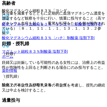
高齢者
酸化マグネシウム細粒８３％「ヨシダ」
投与量を減量するとともに定期的に血清マグネシウム濃度を
測定するなど観察を十分に行い、慎重に投与すること（高マ
グネシウム血症を起こし、重篤な転帰をたどる例が報告され
酸化マグネシウム細粒８３％「ケンエー」
制酸薬 塩類下剤
ている）〔８．１、１１．１．１、１３．１、１３．２参
照〕。
酸化マグネシウム細粒８３％〈ハチ〉
制酸薬 塩類下剤
妊婦・授乳婦
マグミット細粒８３％
制酸薬 塩類下剤
（妊婦）
ホーム
妊婦又は妊娠している可能性のある女性には、治療上の有益
性が危険性を上回ると判断される場合にのみ投与すること。
薬剤情報
（授乳婦）
酸化マグネシウム細粒８３％「ヨシダ」
治療上の有益性及び母乳栄養の有益性を考慮し、授乳の継続
又は中止を検討すること。
過量投与