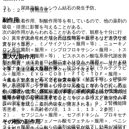
３）． 尿路蓚酸カルシウム結石の発生予防。
１０．２． 併用注意：
副作用
本剤は吸着作用、制酸作用等を有しているので、他の薬剤の
吸収・排泄に影響を与えることがある。
次の副作用があらわれることがあるので、観察を十分に行
１）． テトラサイクリン系抗生物質＜服用＞（テトラサイ
い、異常が認められた場合には投与を中止するなど適切な措
クリン＜服用＞、ミノサイクリン＜服用＞等）、ニューキノ
置を行うこと。
ロン系抗菌剤＜服用＞（シプロフロキサシン＜服用＞、トス
薬剤情報
フロキサシン＜服用＞等）、ビスホスホン酸塩系骨代謝改善
重大な副作用
剤＜服用＞（エチドロン酸二ナトリウム＜服用＞、リセドロ
薬剤写真、用法用量、効能効果や後発品の情報が一度に参照
ン酸ナトリウム＜服用＞等）、抗ウイルス剤（ラルテグラビ
１１．１． 重大な副作用
でき、関連情報へ簡単にアクセスができます。
ル＜服用＞、ＥＶＧ・ＣＯＢＩ・ＦＴＣ・ＴＤＦ＜服用＞
１１．１．１． 高マグネシウム血症（頻度不明）：呼吸抑
（エルビテグラビル・コビシスタット・エムトリシタビン・
一般名、製品名どちらでも検索可能！
制、意識障害、不整脈、心停止に至ることがあるので、悪
テノホビル ジソプロキシルフマル酸塩）等）［これらの薬
※ ご使用いただく際に、必ず最新の添付文書および安全性
心・嘔吐、口渇、血圧低下、徐脈、皮膚潮紅、筋力低下、傾
剤の吸収が低下し効果が減弱するおそれがあるので、同時に
情報も併せてご確認下さい。
眠等の症状の発現に注意するとともに、血清マグネシウム濃
服用させないなど注意すること（マグネシウムと難溶性のキ
度の測定を行うこと〔８．１、９．１．３、９．２腎機能障
レートを形成し、薬剤の吸収が阻害される）］。
害患者、９．８高齢者の項、１３．１、１３．２参照〕。
２）． セフジニル＜服用＞、セフポドキシム プロキセチ
ル＜服用＞、ミコフェノール酸モフェチル＜服用＞、ペニシ
その他の副作用
ラミン＜服用＞［これらの薬剤の吸収が低下し効果が減弱す
※本製品は疾病の診断・治療・予防を目的としたプログラム