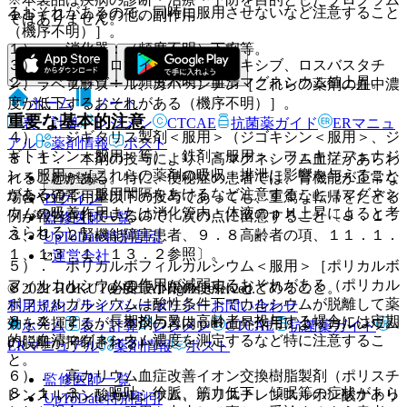
るおそれがあるので、同時に服用させないなど注意すること
１１．２． その他の副作用
ではありません。
（機序不明）］。
１）． 消化器：（頻度不明）下痢等。
３）． アジスロマイシン、セレコキシブ、ロスバスタチ
２）． 電解質：（頻度不明）血清マグネシウム値上昇。
ン、ラベプラゾール、ガバペンチン［これらの薬剤の血中濃
ホーム
ノート
度が低下するおそれがある（機序不明）］。
重要な基本的注意
表・計算
レジメン
CTCAE
抗菌薬ガイド
ERマニュ
４）． ジギタリス製剤＜服用＞（ジゴキシン＜服用＞、ジ
アル
薬剤情報
ポスト
ギトキシン＜服用＞等）、鉄剤＜服用＞、フェキソフェナジ
８．１． 本剤の投与により、高マグネシウム血症があらわ
ン＜服用＞［これらの薬剤の吸収・排泄に影響を与えること
れることがある。特に、便秘症の患者では、腎機能が正常な
新規登録
があるので、服用間隔をあけるなど注意すること（マグネシ
場合や通常用量以下の投与であっても、重篤な転帰をたどる
ログイン
ウムの吸着作用または消化管内・体液のｐＨ上昇によると考
例が報告されているので、次の点に留意すること〔９．１．
監修医師一覧
えられる）］。
３、９．２腎機能障害患者、９．８高齢者の項、１１．１．
UpToDate特別割引
１、１３．１、１３．２参照〕。
運営会社
５）． ポリカルボフィルカルシウム＜服用＞［ポリカルボ
フィルカルシウムの作用が減弱するおそれがある（ポリカル
８．１．１． 必要最小限の使用にとどめること。
© 2021 HOKUTO Inc. All rights reserved.
ボフィルカルシウムは酸性条件下でカルシウムが脱離して薬
利用規約
プライバシーポリシー
お問い合わせ
８．１．２． 長期投与又は高齢者へ投与する場合には定期
効を発揮するが、本剤の胃内ｐＨ上昇作用によりカルシウム
ホーム
表・計算
レジメン
CTCAE
抗菌薬ガイド
的に血清マグネシウム濃度を測定するなど特に注意するこ
の脱離が抑制される）］。
ERマニュアル
薬剤情報
ポスト
と。
６）． 高カリウム血症改善イオン交換樹脂製剤（ポリスチ
監修医師一覧
８．１．３． 嘔吐、徐脈、筋力低下、傾眠等の症状があら
レンスルホン酸カルシウム、ポリスチレンスルホン酸ナトリ
UpToDate特別割引