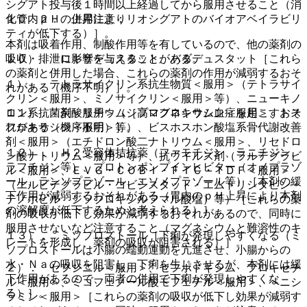
シグアト投与後１時間以上経過してから服用させること（消
１０．２． 併用注意：
化管内ｐＨの上昇によりリオシグアトのバイオアベイラビリ
ティが低下する）］。
本剤は吸着作用、制酸作用等を有しているので、他の薬剤の
吸収・排泄に影響を与えることがある。
１０）． ロキサデュスタット、バダデュスタット［これら
の薬剤と併用した場合、これらの薬剤の作用が減弱するおそ
１）． テトラサイクリン系抗生物質＜服用＞（テトラサイ
れがある（機序不明）］。
クリン＜服用＞、ミノサイクリン＜服用＞等）、ニューキノ
ロン系抗菌剤＜服用＞（シプロフロキサシン＜服用＞、トス
１１）． 炭酸リチウム［高マグネシウム血症を起こすおそ
フロキサシン＜服用＞等）、ビスホスホン酸塩系骨代謝改善
れがある（機序不明）］。
剤＜服用＞（エチドロン酸二ナトリウム＜服用＞、リセドロ
１２）． Ｈ２受容体拮抗薬（ファモチジン、ラニチジン、
ン酸ナトリウム＜服用＞等）、抗ウイルス剤（ラルテグラビ
ラフチジン等）、プロトンポンプインヒビター（オメプラゾ
ル＜服用＞、ＥＶＧ・ＣＯＢＩ・ＦＴＣ・ＴＤＦ＜服用＞
ール、ランソプラゾール、エソメプラゾール等）［本剤の緩
（エルビテグラビル・コビシスタット・エムトリシタビン・
下作用が減弱するおそれがある（胃内のｐＨ上昇により本剤
テノホビル ジソプロキシルフマル酸塩）等）［これらの薬
の溶解度が低下するためと考えられる）］。
剤の吸収が低下し効果が減弱するおそれがあるので、同時に
服用させないなど注意すること（マグネシウムと難溶性のキ
１３）． ミソプロストール［下痢が発現しやすくなる（ミ
レートを形成し、薬剤の吸収が阻害される）］。
ソプロストールは小腸の蠕動運動を亢進させ、小腸からの
水・Ｎａの吸収を阻害し、下痢を生じさせるが、本剤には緩
２）． セフジニル＜服用＞、セフポドキシム プロキセチ
下作用があるので、両者の併用で下痢が発現しやすくな
ル＜服用＞、ミコフェノール酸モフェチル＜服用＞、ペニシ
る）］。
ラミン＜服用＞［これらの薬剤の吸収が低下し効果が減弱す