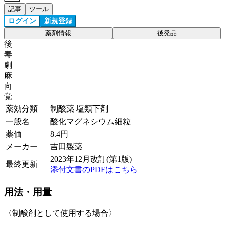
記事
ツール
ログイン
新規登録
薬剤情報
後発品
後
毒
劇
麻
向
覚
薬効分類
制酸薬 塩類下剤
一般名
酸化マグネシウム細粒
薬価
8.4
円
メーカー
吉田製薬
2023年12月改訂(第1版)
最終更新
添付文書のPDFはこちら
用法・用量
〈制酸剤として使用する場合〉