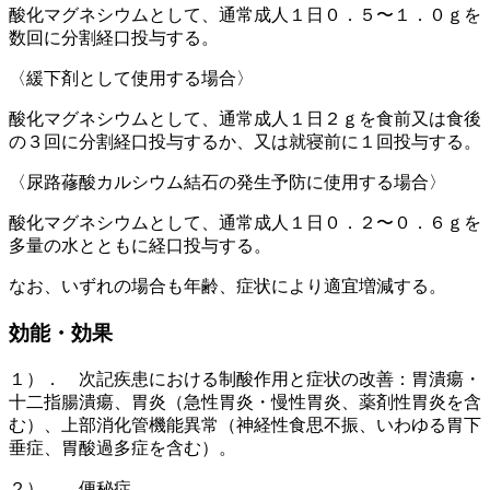
酸化マグネシウムとして、通常成人１日０．５〜１．０ｇを
数回に分割経口投与する。
〈緩下剤として使用する場合〉
酸化マグネシウムとして、通常成人１日２ｇを食前又は食後
の３回に分割経口投与するか、又は就寝前に１回投与する。
〈尿路蓚酸カルシウム結石の発生予防に使用する場合〉
酸化マグネシウムとして、通常成人１日０．２〜０．６ｇを
多量の水とともに経口投与する。
なお、いずれの場合も年齢、症状により適宜増減する。
効能・効果
１）． 次記疾患における制酸作用と症状の改善：胃潰瘍・
十二指腸潰瘍、胃炎（急性胃炎・慢性胃炎、薬剤性胃炎を含
む）、上部消化管機能異常（神経性食思不振、いわゆる胃下
垂症、胃酸過多症を含む）。
２）． 便秘症。