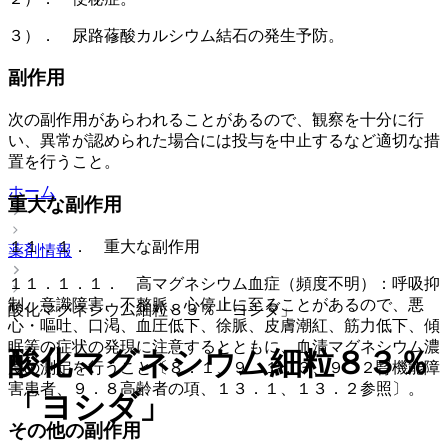
３）． 尿路蓚酸カルシウム結石の発生予防。
副作用
次の副作用があらわれることがあるので、観察を十分に行
い、異常が認められた場合には投与を中止するなど適切な措
置を行うこと。
ホーム
重大な副作用
１１．１． 重大な副作用
薬剤情報
１１．１．１． 高マグネシウム血症（頻度不明）：呼吸抑
制、意識障害、不整脈、心停止に至ることがあるので、悪
酸化マグネシウム細粒８３％「ヨシダ」
心・嘔吐、口渇、血圧低下、徐脈、皮膚潮紅、筋力低下、傾
眠等の症状の発現に注意するとともに、血清マグネシウム濃
酸化マグネシウム細粒８３％
度の測定を行うこと〔８．１、９．１．３、９．２腎機能障
害患者、９．８高齢者の項、１３．１、１３．２参照〕。
「ヨシダ」
その他の副作用