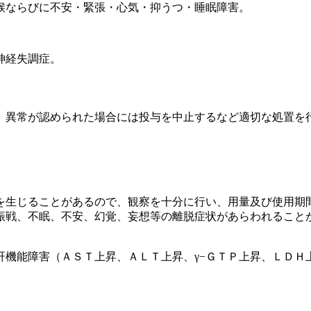
候ならびに不安・緊張・心気・抑うつ・睡眠障害。
神経失調症。
、異常が認められた場合には投与を中止するなど適切な処置を
を生じることがあるので、観察を十分に行い、用量及び使用期
振戦、不眠、不安、幻覚、妄想等の離脱症状があらわれること
肝機能障害（ＡＳＴ上昇、ＡＬＴ上昇、γ−ＧＴＰ上昇、ＬＤＨ