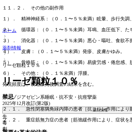
１１．２． その他の副作用
１）． 精神神経系：（０．１〜５％未満）眩暈、歩行失調
２）． 循環器：（０．１〜５％未満）耳鳴、血圧低下、た
ホーム
３）． 消化器：（０．１〜５％未満）悪心・嘔吐、食欲不
薬剤情報
４）． 皮膚：（０．１〜５％未満）発疹、皮膚かゆみ。
５）． 骨格筋：（０．１〜５％未満）易疲労感・倦怠感、
リーゼ顆粒１０％
６）． その他：（０．１％未満）浮腫。
リーゼ顆粒１０％
発現頻度は、製造販売後調査の結果を含む。
禁忌
ベンゾジアゼピン系睡眠・抗不安・抗痙攣薬
2025年12月改訂(第2版)
２．１． 急性閉塞隅角緑内障の患者［抗コリン作用により
薬剤情報
先
２．２． 重症筋無力症の患者［筋弛緩作用により、症状を
毒
劇