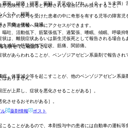
、霧視、頭痛・頭重、振戦、手足のしびれ、（０．１％未満）
性が危険性を上回ると判断される場合にのみ投与すること。
ちくらみ、頻脈。
ゼパム）の投与を受けた患者の中に奇形を有する児等の障害児
振、胃痛、便秘、口渇。
でき、関連情報へ簡単にアクセスができます。
、嘔吐、活動低下、筋緊張低下、過緊張、嗜眠、傾眠、呼吸抑
症状は、離脱症状あるいは新生児仮死として報告される場合も
脱力感等の筋緊張低下症状、筋痛、関節痛。
報も併せてご確認下さい。
症状があらわれることが、ベンゾジアゼピン系薬剤で報告され
嗜眠、体重減少等を起こすことが、他のベンゾジアゼピン系薬
ではありません。
眼圧が上昇し、症状を悪化させることがある］。
悪化させるおそれがある］。
アル
薬剤情報
ポスト
起こることがあるので、本剤投与中の患者には自動車の運転等