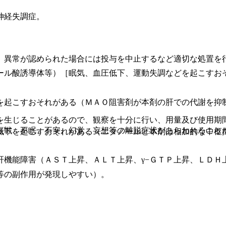
神経失調症。
、異常が認められた場合には投与を中止するなど適切な処置を
ール酸誘導体等）［眠気、血圧低下、運動失調などを起こすお
を起こすおそれがある（ＭＡＯ阻害剤が本剤の肝での代謝を抑
を生じることがあるので、観察を十分に行い、用量及び使用期
振戦、不眠、不安、幻覚、妄想等の離脱症状があらわれること
低下を起こすおそれがある（エタノールと本剤は相加的な中枢
肝機能障害（ＡＳＴ上昇、ＡＬＴ上昇、γ−ＧＴＰ上昇、ＬＤＨ
等の副作用が発現しやすい）。