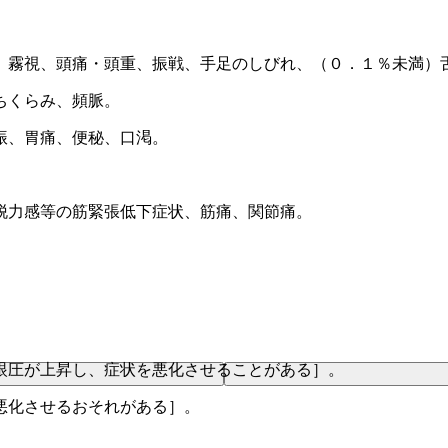
、霧視、頭痛・頭重、振戦、手足のしびれ、（０．１％未満）
ちくらみ、頻脈。
振、胃痛、便秘、口渇。
脱力感等の筋緊張低下症状、筋痛、関節痛。
眼圧が上昇し、症状を悪化させることがある］。
悪化させるおそれがある］。