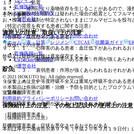
ログイン
１３．１． 処置
監修医師一覧
８．２． 連用により薬物依存を生じることがあるので、漫
UpToDate特別割引
本剤の過量投与が明白又は疑われた場合の処置としてフルマ
１．１参照〕。
運営会社
お、投与した薬剤が特定されないままにフルマゼニルを投与
（特定の背景を有する患者に関する注意）
© 2021 HOKUTO Inc. All rights reserved.
適用上の注意、取扱い上の注意
利用規約
プライバシーポリシー
お問い合わせ
（合併症・既往歴等のある患者）
ホーム
表・計算
レジメン
CTCAE
抗菌薬ガイド
E
（取扱い上の注意）
９．１．１． 心障害のある患者：血圧低下があらわれるお
監修医師一覧
外箱又は容器開封後は遮光保存すること。
９．１．２． 脳器質的障害のある患者：作用が強くあらわ
UpToDate特別割引
運営会社
貯法
９．１．３． 衰弱患者：作用が強くあらわれるおそれがあ
© 2021 HOKUTO Inc. All rights reserved.
９．１．４． 中等度呼吸不全又は重篤な呼吸不全のある患
（保管上の注意）
※本製品は疾病の診断・治療・予防を目的としたプログラム
（腎機能障害患者）
室温保存。
利用規約
プライバシーポリシー
お問い合わせ
腎機能障害患者：作用が強くあらわれるおそれがある。
保険給付上の注意、その他上記以外の使用上の注意
（肝機能障害患者）
（保険給付上の注意）
肝機能障害患者：症状を悪化させるおそれがある。
本剤は厚生労働省告示第９７号（平成２０年３月１９日付）