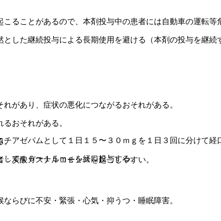
起こることがあるので、本剤投与中の患者には自動車の運転等
然とした継続投与による長期使用を避ける（本剤の投与を継続
それがあり、症状の悪化につながるおそれがある。
れるおそれがある。
ロチアゼパムとして１日１５〜３０ｍｇを１日３回に分けて経
る。
として１０〜１５ｍｇを経口投与する。
者：炭酸ガスナルコーシスを起こしやすい。
候ならびに不安・緊張・心気・抑うつ・睡眠障害。