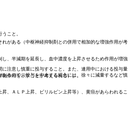
行うこと。
それがある（中枢神経抑制剤との併用で相加的な増強作用が考
制し、半減期を延長し、血中濃度を上昇させるため作用が増強
間に注意し慎重に投与すること。また、連用中における投与量
があるので、投与を中止する場合には、徐々に減量するなど慎
抑制作用を示すことが考えられる）］。
上昇、ＡＬＰ上昇、ビリルビン上昇等）、黄疸があらわれるこ