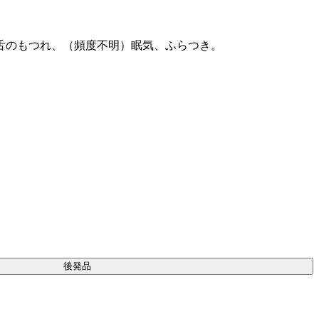
舌のもつれ、（頻度不明）眠気、ふらつき。
後発品