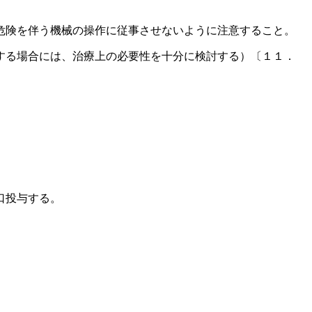
危険を伴う機械の操作に従事させないように注意すること。
する場合には、治療上の必要性を十分に検討する）〔１１．
口投与する。