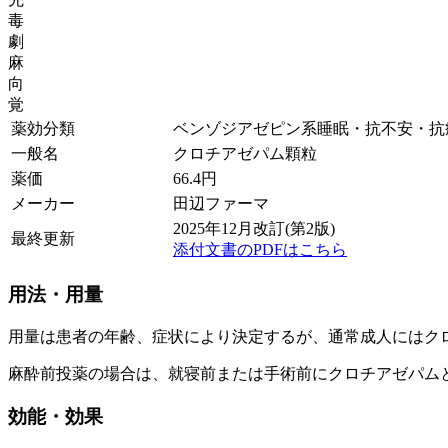
毒
劇
麻
向
覚
薬効分類
ベンゾジアゼピン系睡眠・抗不安・抗
一般名
クロチアゼパム顆粒
薬価
66.4
円
メーカー
田辺ファーマ
2025年12月改訂(第2版)
最終更新
添付文書のPDFはこちら
用法・用量
用量は患者の年齢、症状により決定するが、通常成人にはク
麻酔前投薬の場合は、就寝前または手術前にクロチアゼパム
効能・効果