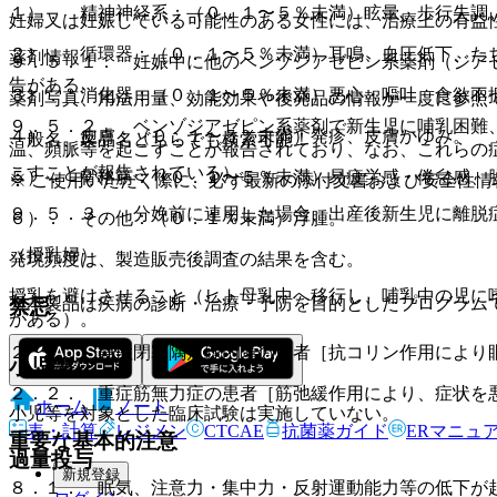
１）． 精神神経系：（０．１〜５％未満）眩暈、歩行失調
妊婦又は妊娠している可能性のある女性には、治療上の有益
２）． 循環器：（０．１〜５％未満）耳鳴、血圧低下、た
薬剤情報
９．５．１． 妊娠中に他のベンゾジアゼピン系薬剤（ジア
告がある。
３）． 消化器：（０．１〜５％未満）悪心・嘔吐、食欲不
薬剤写真、用法用量、効能効果や後発品の情報が一度に参照
９．５．２． ベンゾジアゼピン系薬剤で新生児に哺乳困難
４）． 皮膚：（０．１〜５％未満）発疹、皮膚かゆみ。
一般名、製品名どちらでも検索可能！
温、頻脈等を起こすことが報告されており、なお、これらの
こすことが報告されている）。
５）． 骨格筋：（０．１〜５％未満）易疲労感・倦怠感、
※ ご使用いただく際に、必ず最新の添付文書および安全性情
９．５．３． 分娩前に連用した場合、出産後新生児に離脱
６）． その他：（０．１％未満）浮腫。
（授乳婦）
発現頻度は、製造販売後調査の結果を含む。
授乳を避けさせること（ヒト母乳中へ移行し、哺乳中の児に
※本製品は疾病の診断・治療・予防を目的としたプログラム
禁忌
がある）。
２．１． 急性閉塞隅角緑内障の患者［抗コリン作用により
小児等
２．２． 重症筋無力症の患者［筋弛緩作用により、症状を
ホーム
ノート
小児等を対象とした臨床試験は実施していない。
表・計算
レジメン
CTCAE
抗菌薬ガイド
ERマニュ
重要な基本的注意
過量投与
新規登録
８．１． 眠気、注意力・集中力・反射運動能力等の低下が