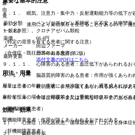
重要な基本的注意
麻
向
８．１． 眠気、注意力・集中力・反射運動能力等の低下が
覚
薬効分類
ベンゾジアゼピン系睡眠・抗不安・抗痙攣薬
８．２． 連用により薬物依存を生じることがあるので、漫
一般名
クロチアゼパム顆粒
１．１参照〕。
薬価
66.4
円
（特定の背景を有する患者に関する注意）
メーカー
田辺ファーマ
（合併症・既往歴等のある患者）
2025年12月改訂(第2版)
最終更新
添付文書のPDFはこちら
９．１．１． 心障害のある患者：血圧低下があらわれるお
用法・用量
９．１．２． 脳器質的障害のある患者：作用が強くあらわ
用量は患者の年齢、症状により決定するが、通常成人にはク
９．１．３． 衰弱患者：作用が強くあらわれるおそれがあ
麻酔前投薬の場合は、就寝前または手術前にクロチアゼパム
９．１．４． 中等度呼吸不全又は重篤な呼吸不全のある患
（腎機能障害患者）
効能・効果
腎機能障害患者：作用が強くあらわれるおそれがある。
１）． 心身症（消化器疾患、循環器疾患）における身体症
（肝機能障害患者）
２）． 麻酔前投薬。