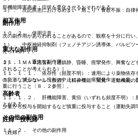
肝機能障害患者：症状を悪化させるおそれがある。
３）． 次記疾患におけるめまい・肩こり・食欲不振：自律
相互作用
副作用
１０．２． 併用注意：
次の副作用があらわれることがあるので、観察を十分に行い
１）． 中枢神経抑制剤（フェノチアジン誘導体、バルビツ
重大な副作用
えられる）］。
１１．１． 重大な副作用
２）． ＭＡＯ阻害剤［過鎮静、昏睡、痙攣発作、興奮など
されることが考えられる）］。
１１．１．１． 依存性（頻度不明）：連用により薬物依存
の急激な減少ないし投与の中止により、痙攣発作、せん妄、
３）． アルコール（飲酒）［精神機能・知覚・運動機能の
重に行うこと〔８．２参照〕。
高齢者
１１．１．２． 肝機能障害、黄疸（いずれも頻度不明）：
とがある。
少量から投与を開始するなど慎重に投与すること（運動失調
その他の副作用
妊婦・授乳婦
１１．２． その他の副作用
（妊婦）