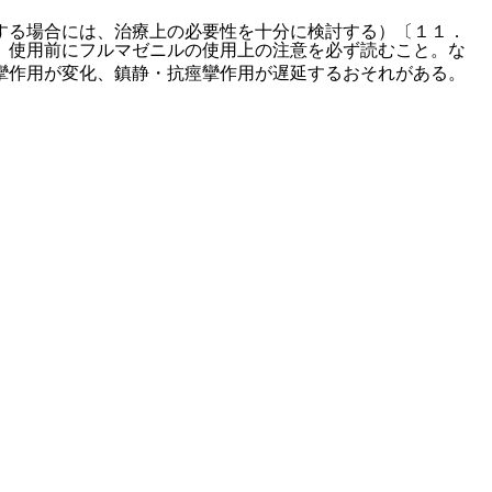
する場合には、治療上の必要性を十分に検討する）〔１１．
、使用前にフルマゼニルの使用上の注意を必ず読むこと。な
攣作用が変化、鎮静・抗痙攣作用が遅延するおそれがある。