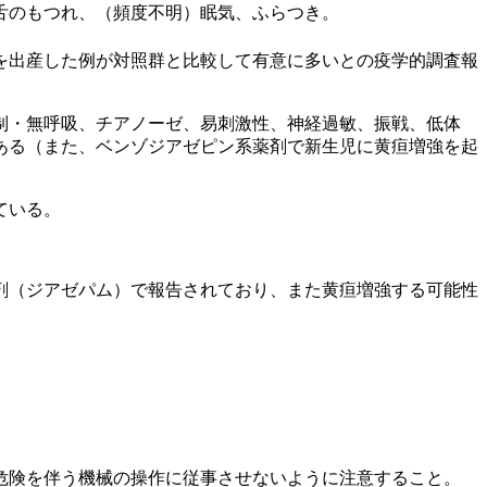
舌のもつれ、（頻度不明）眠気、ふらつき。
を出産した例が対照群と比較して有意に多いとの疫学的調査報
制・無呼吸、チアノーゼ、易刺激性、神経過敏、振戦、低体
ある（また、ベンゾジアゼピン系薬剤で新生児に黄疸増強を起
ている。
剤（ジアゼパム）で報告されており、また黄疸増強する可能性
危険を伴う機械の操作に従事させないように注意すること。