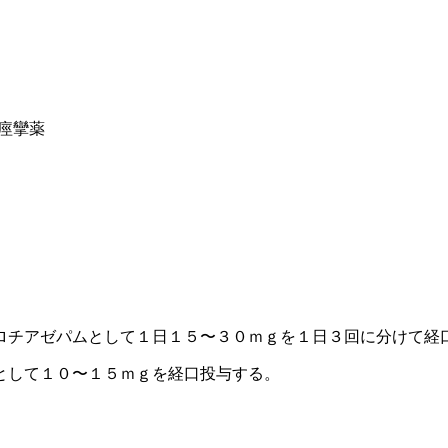
痙攣薬
ロチアゼパムとして１日１５〜３０ｍｇを１日３回に分けて経
として１０〜１５ｍｇを経口投与する。