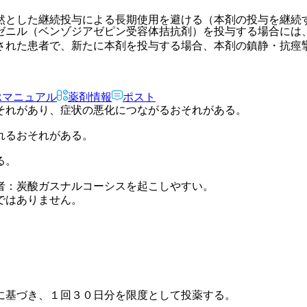
然とした継続投与による長期使用を避ける（本剤の投与を継続
ゼニル（ベンゾジアゼピン受容体拮抗剤）を投与する場合には
された患者で、新たに本剤を投与する場合、本剤の鎮静・抗痙
Rマニュアル
薬剤情報
ポスト
それがあり、症状の悪化につながるおそれがある。
れるおそれがある。
る。
者：炭酸ガスナルコーシスを起こしやすい。
ではありません。
に基づき、１回３０日分を限度として投薬する。