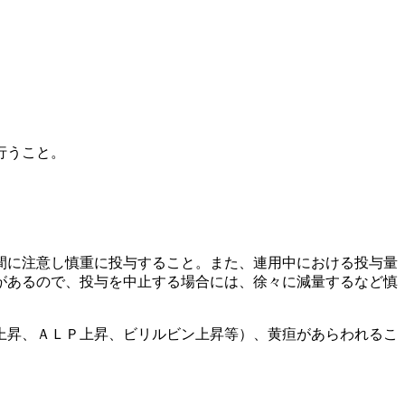
行うこと。
間に注意し慎重に投与すること。また、連用中における投与量
があるので、投与を中止する場合には、徐々に減量するなど慎
上昇、ＡＬＰ上昇、ビリルビン上昇等）、黄疸があらわれるこ