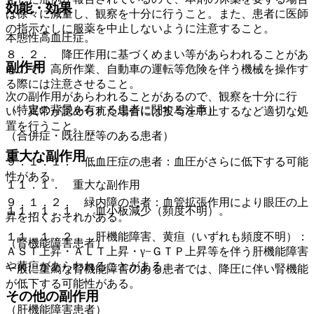
効能・効果
は徐々に減量し、観察を十分に行うこと。また、患者に医師
の指示なしに服薬を中止しないように注意すること。
本態性高血圧症。
８．２． 降圧作用に基づくめまい等があらわれることがあ
副作用
るので、高所作業、自動車の運転等危険を伴う機械を操作す
る際には注意させること。
次の副作用があらわれることがあるので、観察を十分に行
（特定の背景を有する患者に関する注意）
い、異常が認められた場合には投与を中止するなど適切な処
置を行うこと。
（合併症・既往歴等のある患者）
重大な副作用
９．１．１． 低血圧症の患者：血圧がさらに低下する可能
性がある。
１１．１． 重大な副作用
９．１．２． 緑内障の患者：血管拡張作用により眼圧の上
１１．１．１． 血小板減少（頻度不明）。
昇を招くおそれがある。
１１．１．２． 肝機能障害、黄疸（いずれも頻度不明）：
（腎機能障害患者）
ＡＳＴ上昇・ＡＬＴ上昇・γ−ＧＴＰ上昇等を伴う肝機能障害
や黄疸があらわれることがある。
一般に重篤な腎機能障害のある患者では、降圧に伴い腎機能
が低下する可能性がある。
その他の副作用
（肝機能障害患者）