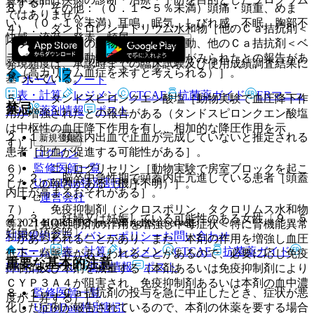
昇する）］。
８）． その他：（０．１〜５％未満）頭痛・頭重、めま
ではありません。
い、（０．１％未満）耳鳴、眠気、しびれ感、不眠、胸部不
４）． ダントロレンナトリウム水和物［他のＣａ拮抗剤＜
快感、流涎、発赤、頻尿。
ベラパミル等＞の動物実験で心室細動、他のＣａ拮抗剤＜ベ
ラパミル等＞の動物実験で循環虚脱がみられたとの報告があ
発現頻度は、承認時までの臨床試験及び使用成績調査結果に
る（高カリウム血症を来すと考えられる）］。
基づいている。
ホーム
ノート
表・計算
レジメン
CTCAE
抗菌薬ガイド
ERマニュ
５）． タンドスピロンクエン酸塩［動物実験で血圧降下作
禁忌
アル
薬剤情報
ポスト
用が増強されたとの報告がある（タンドスピロンクエン酸塩
は中枢性の血圧降下作用を有し、相加的な降圧作用を示
２．１． 頭蓋内出血で止血が完成していないと推定される
新規登録
す）］。
患者［出血が促進する可能性がある］。
ログイン
監修医師一覧
６）． ニトログリセリン［動物実験で房室ブロックを起こ
２．２． 脳卒中急性期で頭蓋内圧亢進している患者［頭蓋
UpToDate特別割引
したとの報告がある（機序不明）］。
内圧が高まるおそれがある］。
運営会社
７）． 免疫抑制剤（シクロスポリン、タクロリムス水和物
２．３． 妊婦又は妊娠している可能性のある女性〔９．５
© 2021 HOKUTO Inc. All rights reserved.
等）［免疫抑制剤の作用を増強し中毒症状＜特に腎機能異常
妊婦の項参照〕。
利用規約
プライバシーポリシー
お問い合わせ
＞があらわれることがあり、また、本剤の作用を増強し血圧
ホーム
表・計算
レジメン
CTCAE
抗菌薬ガイド
低下・頻脈等があらわれることがあるので、必要に応じ免疫
重要な基本的注意
ERマニュアル
薬剤情報
ポスト
抑制剤及び本剤を減量する（本剤あるいは免疫抑制剤により
ＣＹＰ３Ａ４が阻害され、免疫抑制剤あるいは本剤の血中濃
監修医師一覧
８．１． Ｃａ拮抗剤の投与を急に中止したとき、症状が悪
度が上昇する）］。
UpToDate特別割引
化した症例が報告されているので、本剤の休薬を要する場合