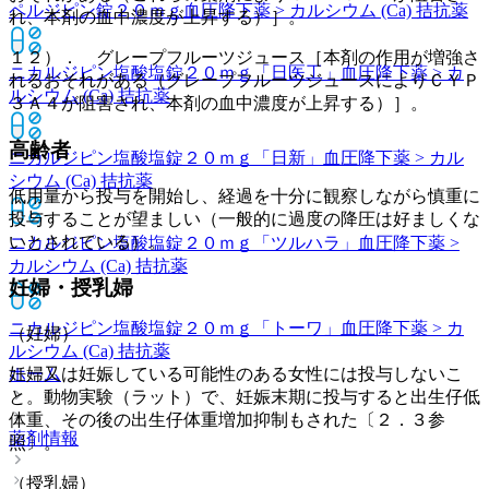
ペルジピン錠２０ｍｇ
血圧降下薬 > カルシウム (Ca) 拮抗薬
れ、本剤の血中濃度が上昇する）］。
１２）． グレープフルーツジュース［本剤の作用が増強さ
ニカルジピン塩酸塩錠２０ｍｇ「日医工」
血圧降下薬 > カ
れるおそれがある（グレープフルーツジュースによりＣＹＰ
ルシウム (Ca) 拮抗薬
３Ａ４が阻害され、本剤の血中濃度が上昇する）］。
高齢者
ニカルジピン塩酸塩錠２０ｍｇ「日新」
血圧降下薬 > カル
シウム (Ca) 拮抗薬
低用量から投与を開始し、経過を十分に観察しながら慎重に
投与することが望ましい（一般的に過度の降圧は好ましくな
いとされている）。
ニカルジピン塩酸塩錠２０ｍｇ「ツルハラ」
血圧降下薬 >
カルシウム (Ca) 拮抗薬
妊婦・授乳婦
ニカルジピン塩酸塩錠２０ｍｇ「トーワ」
血圧降下薬 > カ
（妊婦）
ルシウム (Ca) 拮抗薬
ホーム
妊婦又は妊娠している可能性のある女性には投与しないこ
と。動物実験（ラット）で、妊娠末期に投与すると出生仔低
体重、その後の出生仔体重増加抑制もされた〔２．３参
薬剤情報
照〕。
（授乳婦）