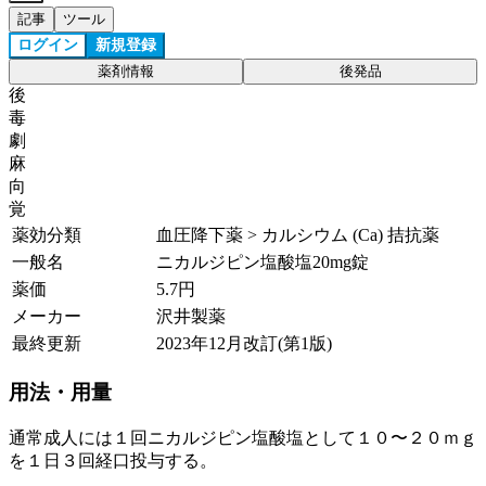
記事
ツール
ログイン
新規登録
薬剤情報
後発品
後
毒
劇
麻
向
覚
薬効分類
血圧降下薬 > カルシウム (Ca) 拮抗薬
一般名
ニカルジピン塩酸塩20mg錠
薬価
5.7
円
メーカー
沢井製薬
最終更新
2023年12月改訂(第1版)
用法・用量
通常成人には１回ニカルジピン塩酸塩として１０〜２０ｍｇ
を１日３回経口投与する。