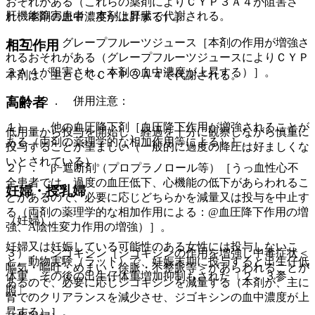
おそれがある（これらの薬剤によりＣＹＰ３Ａ４が阻害さ
肝機能障害患者：本剤は肝臓で代謝される。
れ、本剤の血中濃度が上昇する）］。
１２）． グレープフルーツジュース［本剤の作用が増強さ
相互作用
れるおそれがある（グレープフルーツジュースによりＣＹＰ
３Ａ４が阻害され、本剤の血中濃度が上昇する）］。
本剤は、主としてＣＹＰ３Ａ４で代謝される。
高齢者
１０．２． 併用注意：
１）． 他の血圧降下剤［血圧降下作用が増強されることが
低用量から投与を開始し、経過を十分に観察しながら慎重に
ある（両剤の薬理学的な相加作用等による）］。
投与することが望ましい（一般的に過度の降圧は好ましくな
いとされている）。
２）． β−遮断剤（プロプラノロール等）［うっ血性心不
全患者では、過度の血圧低下、心機能の低下があらわれるこ
妊婦・授乳婦
とがあるので、必要に応じどちらかを減量又は投与を中止す
る（両剤の薬理学的な相加作用による：@血圧降下作用の増
（妊婦）
強、A陰性変力作用の増強）］。
妊婦又は妊娠している可能性のある女性には投与しないこ
３）． ジゴキシン［ジゴキシンの作用を増強し中毒症状＜
と。動物実験（ラット）で、妊娠末期に投与すると出生仔低
嘔気・嘔吐・めまい・徐脈・不整脈等＞があらわれることが
体重、その後の出生仔体重増加抑制もされた〔２．３参
あるので、必要に応じジゴキシンを減量する（本剤が、主に
照〕。
腎でのクリアランスを減少させ、ジゴキシンの血中濃度が上
昇する）］。