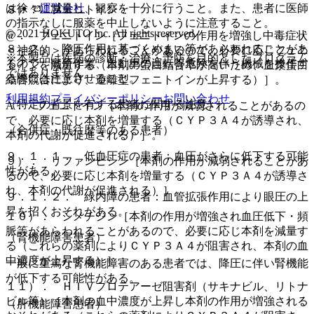
運営会社
は徐々に減量し、観察を十分に行うこと。また、患者に医師
８）． フェニトイン：
の指示なしに服薬を中止しないように注意すること。
© 2021 HOKUTO Inc. All rights reserved.
@． フェニトイン［フェニトインの作用を増強し中毒症状
８．２． 降圧作用に基づくめまい等があらわれることがあ
＜神経的＞があらわれることがあるので、必要に応じフェニ
※本製品は疾病の診断・治療・予防を目的としたプログラム
るので、高所作業、自動車の運転等危険を伴う機械を操作す
トインを減量する（本剤の蛋白結合率が高いため、血漿蛋白
ではありません。
る際には注意させること。
結合競合により、遊離型フェニトインが上昇する）］。
利用規約
プライバシーポリシー
お問い合わせ
（特定の背景を有する患者に関する注意）
A． フェニトイン［本剤の作用が減弱されることがあるの
で、必要に応じ本剤を増量する（ＣＹＰ３Ａ４が誘導され、
（合併症・既往歴等のある患者）
本剤の代謝が促進される）］。
９．１．１． 低血圧症の患者：血圧がさらに低下する可能
９）． リファンピシン［本剤の作用が減弱されることがあ
性がある。
るので、必要に応じ本剤を増量する（ＣＹＰ３Ａ４が誘導さ
れ、本剤の代謝が促進される）］。
９．１．２． 緑内障の患者：血管拡張作用により眼圧の上
昇を招くおそれがある。
１０）． シメチジン［本剤の作用が増強され血圧低下・頻
脈等があらわれることがあるので、必要に応じ本剤を減量す
（腎機能障害患者）
る（これらの薬剤によりＣＹＰ３Ａ４が阻害され、本剤の血
中濃度が上昇する）］。
一般に重篤な腎機能障害のある患者では、降圧に伴い腎機能
が低下する可能性がある。
１１）． ＨＩＶプロテアーゼ阻害剤（サキナビル、リトナ
ビル等）［本剤の血中濃度が上昇し本剤の作用が増強される
（肝機能障害患者）