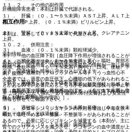
１１．２． その他の副作用
肝機能障害患者：本剤は肝臓で代謝される。
１）． 肝臓：（０．１〜５％未満）ＡＳＴ上昇、ＡＬＴ上
相互作用
昇、Ａｌ−Ｐ上昇、（０．１％未満）ビリルビン上昇。
２）． 腎臓：（０．１％未満）ＢＵＮ上昇、クレアチニン
本剤は、主としてＣＹＰ３Ａ４で代謝される。
上昇。
１０．２． 併用注意：
３）． 血液：（０．１％未満）顆粒球減少。
薬剤情報
１）． 他の血圧降下剤［血圧降下作用が増強されることが
４）． 消化器：（０．１〜５％未満）悪心・嘔吐、胃部不
ある（両剤の薬理学的な相加作用等による）］。
薬剤写真、用法用量、効能効果や後発品の情報が一度に参照
快感、食欲不振、（０．１％未満）胸やけ、口渇、便秘、下
でき、関連情報へ簡単にアクセスができます。
２）． β−遮断剤（プロプラノロール等）［うっ血性心不
痢、腹痛。
全患者では、過度の血圧低下、心機能の低下があらわれるこ
一般名、製品名どちらでも検索可能！
５）． 循環器：（０．１〜５％未満）顔面潮紅、熱感、動
とがあるので、必要に応じどちらかを減量又は投与を中止す
悸、血圧低下、浮腫、倦怠感、のぼせ、（０．１％未満）立
る（両剤の薬理学的な相加作用による：@血圧降下作用の増
※ ご使用いただく際に、必ず最新の添付文書および安全性
ちくらみ、頻脈。
強、A陰性変力作用の増強）］。
情報も併せてご確認下さい。
６）． 過敏症：（０．１〜５％未満）発疹、（０．１％未
３）． ジゴキシン［ジゴキシンの作用を増強し中毒症状＜
満）そう痒感、光線過敏症。
嘔気・嘔吐・めまい・徐脈・不整脈等＞があらわれることが
あるので、必要に応じジゴキシンを減量する（本剤が、主に
７）． 口腔：（０．１％未満）歯肉肥厚。
腎でのクリアランスを減少させ、ジゴキシンの血中濃度が上
※本製品は疾病の診断・治療・予防を目的としたプログラム