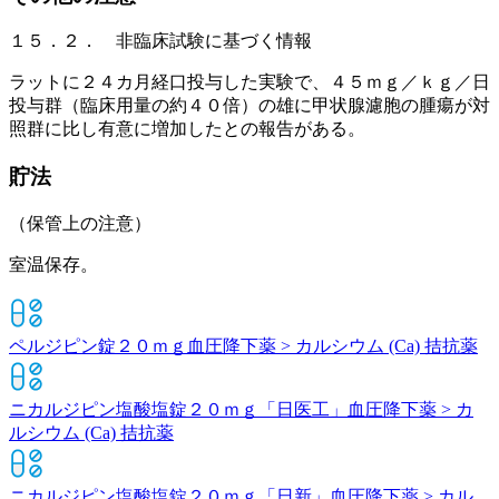
１５．２． 非臨床試験に基づく情報
ラットに２４カ月経口投与した実験で、４５ｍｇ／ｋｇ／日
投与群（臨床用量の約４０倍）の雄に甲状腺濾胞の腫瘍が対
照群に比し有意に増加したとの報告がある。
貯法
（保管上の注意）
室温保存。
ペルジピン錠２０ｍｇ
血圧降下薬 > カルシウム (Ca) 拮抗薬
ニカルジピン塩酸塩錠２０ｍｇ「日医工」
血圧降下薬 > カ
ルシウム (Ca) 拮抗薬
ニカルジピン塩酸塩錠２０ｍｇ「日新」
血圧降下薬 > カル