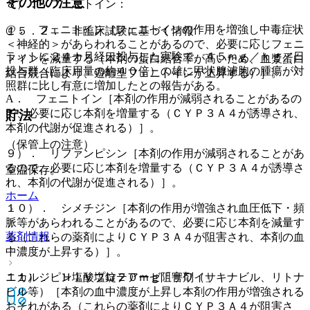
その他の注意
８）． フェニトイン：
@． フェニトイン［フェニトインの作用を増強し中毒症状
１５．２． 非臨床試験に基づく情報
＜神経的＞があらわれることがあるので、必要に応じフェニ
ラットに２４カ月経口投与した実験で、４５ｍｇ／ｋｇ／日
トインを減量する（本剤の蛋白結合率が高いため、血漿蛋白
投与群（臨床用量の約４０倍）の雄に甲状腺濾胞の腫瘍が対
結合競合により、遊離型フェニトインが上昇する）］。
照群に比し有意に増加したとの報告がある。
A． フェニトイン［本剤の作用が減弱されることがあるの
で、必要に応じ本剤を増量する（ＣＹＰ３Ａ４が誘導され、
貯法
本剤の代謝が促進される）］。
（保管上の注意）
９）． リファンピシン［本剤の作用が減弱されることがあ
るので、必要に応じ本剤を増量する（ＣＹＰ３Ａ４が誘導さ
室温保存。
れ、本剤の代謝が促進される）］。
ホーム
１０）． シメチジン［本剤の作用が増強され血圧低下・頻
脈等があらわれることがあるので、必要に応じ本剤を減量す
薬剤情報
る（これらの薬剤によりＣＹＰ３Ａ４が阻害され、本剤の血
中濃度が上昇する）］。
ニカルジピン塩酸塩錠２０ｍｇ「サワイ」
１１）． ＨＩＶプロテアーゼ阻害剤（サキナビル、リトナ
ビル等）［本剤の血中濃度が上昇し本剤の作用が増強される
おそれがある（これらの薬剤によりＣＹＰ３Ａ４が阻害さ