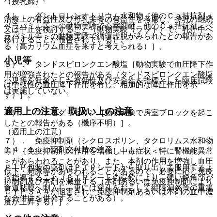
（授乳婦）
４）． ダントロレンナトリウム水和物［他のＣａ拮抗剤＜
治療上の有益性及び母乳栄養の有益性を考慮し、授乳の継続
ベラパミル等＞の動物実験で心室細動、他のＣａ拮抗剤＜ベ
又は中止を検討すること（動物実験（ラット）で、乳汁中へ
ラパミル等＞の動物実験で循環虚脱がみられたとの報告があ
移行することが報告されている）。
る（高カリウム血症を来すと考えられる）］。
小児等
５）． タンドスピロンクエン酸塩［動物実験で血圧降下作
用が増強されたとの報告がある（タンドスピロンクエン酸塩
小児等を対象とした有効性及び安全性を指標とした臨床試験
は中枢性の血圧降下作用を有し、相加的な降圧作用を示
は実施していない。
す）］。
適用上の注意、取扱い上の注意
６）． ニトログリセリン［動物実験で房室ブロックを起こ
したとの報告がある（機序不明）］。
（適用上の注意）
７）． 免疫抑制剤（シクロスポリン、タクロリムス水和物
１４．１． 薬剤交付時の注意
等）［免疫抑制剤の作用を増強し中毒症状＜特に腎機能異常
＞があらわれることがあり、また、本剤の作用を増強し血圧
ＰＴＰ包装の薬剤はＰＴＰシートから取り出して服用するよ
低下・頻脈等があらわれることがあるので、必要に応じ免疫
う指導すること（ＰＴＰシートの誤飲により、硬い鋭角部が
抑制剤及び本剤を減量する（本剤あるいは免疫抑制剤により
食道粘膜へ刺入し、更には穿孔をおこして縦隔洞炎等の重篤
ＣＹＰ３Ａ４が阻害され、免疫抑制剤あるいは本剤の血中濃
な合併症を併発することがある）。
度が上昇する）］。