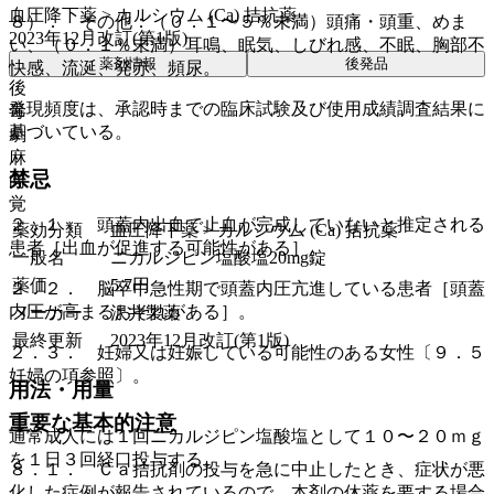
血圧降下薬 > カルシウム (Ca) 拮抗薬
８）． その他：（０．１〜５％未満）頭痛・頭重、めま
2023年12月改訂(第1版)
い、（０．１％未満）耳鳴、眠気、しびれ感、不眠、胸部不
薬剤情報
後発品
快感、流涎、発赤、頻尿。
後
発現頻度は、承認時までの臨床試験及び使用成績調査結果に
毒
基づいている。
劇
麻
禁忌
向
覚
２．１． 頭蓋内出血で止血が完成していないと推定される
薬効分類
血圧降下薬 > カルシウム (Ca) 拮抗薬
患者［出血が促進する可能性がある］。
一般名
ニカルジピン塩酸塩20mg錠
薬価
5.7
円
２．２． 脳卒中急性期で頭蓋内圧亢進している患者［頭蓋
内圧が高まるおそれがある］。
メーカー
沢井製薬
最終更新
2023年12月改訂(第1版)
２．３． 妊婦又は妊娠している可能性のある女性〔９．５
妊婦の項参照〕。
用法・用量
重要な基本的注意
通常成人には１回ニカルジピン塩酸塩として１０〜２０ｍｇ
を１日３回経口投与する。
８．１． Ｃａ拮抗剤の投与を急に中止したとき、症状が悪
化した症例が報告されているので、本剤の休薬を要する場合