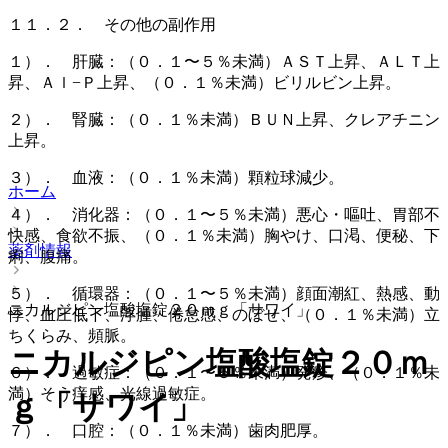
１１．２． その他の副作用
１）． 肝臓：（０．１〜５％未満）ＡＳＴ上昇、ＡＬＴ上
昇、Ａｌ−Ｐ上昇、（０．１％未満）ビリルビン上昇。
２）． 腎臓：（０．１％未満）ＢＵＮ上昇、クレアチニン
上昇。
３）． 血液：（０．１％未満）顆粒球減少。
ホーム
４）． 消化器：（０．１〜５％未満）悪心・嘔吐、胃部不
快感、食欲不振、（０．１％未満）胸やけ、口渇、便秘、下
薬剤情報
痢、腹痛。
５）． 循環器：（０．１〜５％未満）顔面潮紅、熱感、動
ニカルジピン塩酸塩錠２０ｍｇ「サワイ」
悸、血圧低下、浮腫、倦怠感、のぼせ、（０．１％未満）立
ちくらみ、頻脈。
ニカルジピン塩酸塩錠２０ｍ
６）． 過敏症：（０．１〜５％未満）発疹、（０．１％未
満）そう痒感、光線過敏症。
ｇ「サワイ」
７）． 口腔：（０．１％未満）歯肉肥厚。