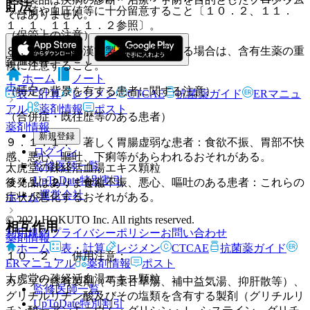
貯法
ウム値や血圧値等に十分留意すること〔１０．２、１１．
ではありません。
１．１、１１．１．２参照〕。
（保管上の注意）
８．３． 他の漢方製剤等を併用する場合は、含有生薬の重
室温保存。
複に注意すること。
ホーム
ノート
ホーム
（特定の背景を有する患者に関する注意）
表・計算
レジメン
CTCAE
抗菌薬ガイド
ERマニュ
アル
薬剤情報
ポスト
（合併症・既往歴等のある患者）
薬剤情報
新規登録
９．１．１． 著しく胃腸虚弱な患者：食欲不振、胃部不快
ログイン
感、悪心、嘔吐、下痢等があらわれるおそれがある。
監修医師一覧
太虎堂の疎経活血湯エキス顆粒
UpToDate特別割引
後発品はありません
９．１．２． 食欲不振、悪心、嘔吐のある患者：これらの
運営会社
ホーム
症状が悪化するおそれがある。
© 2021 HOKUTO Inc. All rights reserved.
相互作用
利用規約
プライバシーポリシー
お問い合わせ
薬剤情報
ホーム
表・計算
レジメン
CTCAE
抗菌薬ガイド
１０．２． 併用注意：
ERマニュアル
薬剤情報
ポスト
太虎堂の疎経活血湯エキス顆粒
カンゾウ含有製剤（芍薬甘草湯、補中益気湯、抑肝散等）、
監修医師一覧
グリチルリチン酸及びその塩類を含有する製剤（グリチルリ
UpToDate特別割引