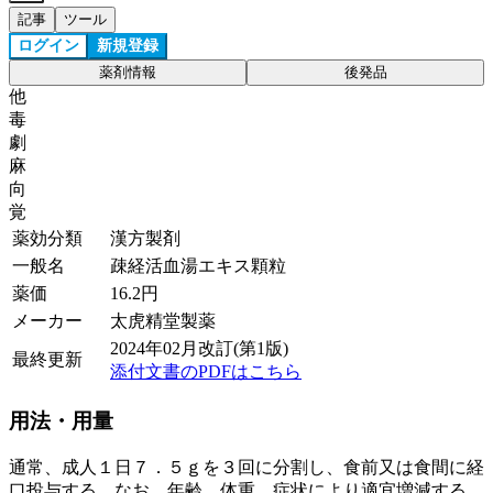
記事
ツール
ログイン
新規登録
薬剤情報
後発品
他
毒
劇
麻
向
覚
薬効分類
漢方製剤
一般名
疎経活血湯エキス顆粒
薬価
16.2
円
メーカー
太虎精堂製薬
2024年02月改訂(第1版)
最終更新
添付文書のPDFはこちら
用法・用量
通常、成人１日７．５ｇを３回に分割し、食前又は食間に経
口投与する。なお、年齢、体重、症状により適宜増減する。