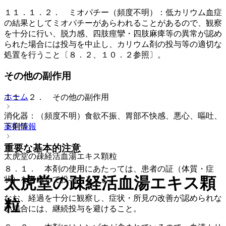
１１．１．２． ミオパチー（頻度不明）：低カリウム血症
の結果としてミオパチーがあらわれることがあるので、観察
を十分に行い、脱力感、四肢痙攣・四肢麻痺等の異常が認め
られた場合には投与を中止し、カリウム剤の投与等の適切な
処置を行うこと〔８．２、１０．２参照〕。
その他の副作用
ホーム
１１．２． その他の副作用
消化器：（頻度不明）食欲不振、胃部不快感、悪心、嘔吐、
薬剤情報
下痢等。
重要な基本的注意
太虎堂の疎経活血湯エキス顆粒
８．１． 本剤の使用にあたっては、患者の証（体質・症
太虎堂の疎経活血湯エキス顆
状）を考慮して投与すること。
なお、経過を十分に観察し、症状・所見の改善が認められな
粒
い場合には、継続投与を避けること。