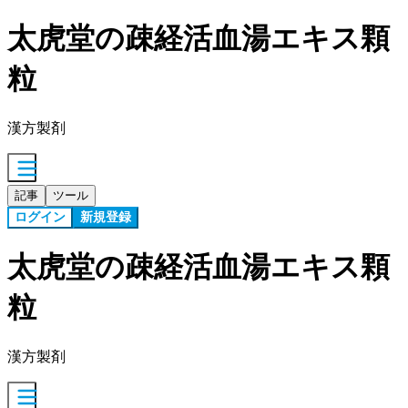
太虎堂の疎経活血湯エキス顆
粒
漢方製剤
記事
ツール
ログイン
新規登録
太虎堂の疎経活血湯エキス顆
粒
漢方製剤