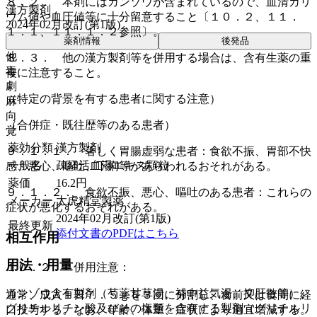
８．２． 本剤にはカンゾウが含まれているので、血清カリ
漢方製剤
ウム値や血圧値等に十分留意すること〔１０．２、１１．
2024年02月改訂(第1版)
１．１、１１．１．２参照〕。
薬剤情報
後発品
他
８．３． 他の漢方製剤等を併用する場合は、含有生薬の重
毒
複に注意すること。
劇
（特定の背景を有する患者に関する注意）
麻
向
（合併症・既往歴等のある患者）
覚
薬効分類
漢方製剤
９．１．１． 著しく胃腸虚弱な患者：食欲不振、胃部不快
一般名
疎経活血湯エキス顆粒
感、悪心、嘔吐、下痢等があらわれるおそれがある。
薬価
16.2
円
９．１．２． 食欲不振、悪心、嘔吐のある患者：これらの
メーカー
太虎精堂製薬
症状が悪化するおそれがある。
2024年02月改訂(第1版)
最終更新
添付文書のPDFはこちら
相互作用
用法・用量
１０．２． 併用注意：
カンゾウ含有製剤（芍薬甘草湯、補中益気湯、抑肝散等）、
通常、成人１日７．５ｇを３回に分割し、食前又は食間に経
グリチルリチン酸及びその塩類を含有する製剤（グリチルリ
口投与する。なお、年齢、体重、症状により適宜増減する。