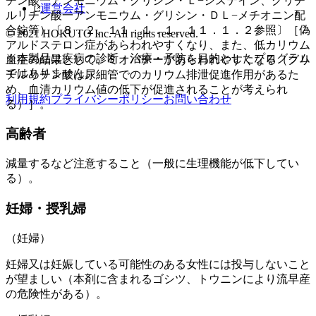
チン酸一アンモニウム・グリシン・Ｌ−システイン、グリチ
運営会社
ルリチン酸一アンモニウム・グリシン・ＤＬ−メチオニン配
合錠等）〔８．２、１１．１．１、１１．１．２参照〕［偽
© 2021 HOKUTO Inc. All rights reserved.
アルドステロン症があらわれやすくなり、また、低カリウム
※本製品は疾病の診断・治療・予防を目的としたプログラム
血症の結果として、ミオパチーがあらわれやすくなる（グリ
ではありません。
チルリチン酸は尿細管でのカリウム排泄促進作用があるた
め、血清カリウム値の低下が促進されることが考えられ
利用規約
プライバシーポリシー
お問い合わせ
る）］。
高齢者
減量するなど注意すること（一般に生理機能が低下してい
る）。
妊婦・授乳婦
（妊婦）
妊婦又は妊娠している可能性のある女性には投与しないこと
が望ましい（本剤に含まれるゴシツ、トウニンにより流早産
の危険性がある）。