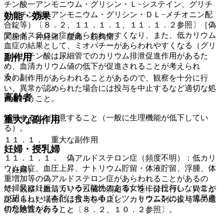
チン酸一アンモニウム・グリシン・Ｌ−システイン、グリチ
ルリチン酸一アンモニウム・グリシン・ＤＬ−メチオニン配
効能・効果
合錠等）〔８．２、１１．１．１、１１．１．２参照〕［偽
アルドステロン症があらわれやすくなり、また、低カリウム
関節痛、神経痛、腰痛、筋肉痛。
血症の結果として、ミオパチーがあらわれやすくなる（グリ
チルリチン酸は尿細管でのカリウム排泄促進作用があるた
副作用
め、血清カリウム値の低下が促進されることが考えられ
る）］。
次の副作用があらわれることがあるので、観察を十分に行
い、異常が認められた場合には投与を中止するなど適切な処
高齢者
置を行うこと。
減量するなど注意すること（一般に生理機能が低下してい
重大な副作用
る）。
１１．１． 重大な副作用
妊婦・授乳婦
１１．１．１． 偽アルドステロン症（頻度不明）：低カリ
ウム血症、血圧上昇、ナトリウム貯留・体液貯留、浮腫、体
（妊婦）
重増加等の偽アルドステロン症があらわれることがあるの
妊婦又は妊娠している可能性のある女性には投与しないこと
で、観察（血清カリウム値の測定等）を十分に行い、異常が
が望ましい（本剤に含まれるゴシツ、トウニンにより流早産
認められた場合には投与を中止し、カリウム剤の投与等の適
の危険性がある）。
切な処置を行うこと〔８．２、１０．２参照〕。