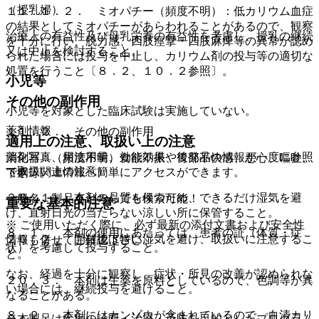
（授乳婦）
１１．１．２． ミオパチー（頻度不明）：低カリウム血症
の結果としてミオパチーがあらわれることがあるので、観察
治療上の有益性及び母乳栄養の有益性を考慮し、授乳の継続
を十分に行い、脱力感、四肢痙攣・四肢麻痺等の異常が認め
又は中止を検討すること。
られた場合には投与を中止し、カリウム剤の投与等の適切な
処置を行うこと〔８．２、１０．２参照〕。
小児等
その他の副作用
小児等を対象とした臨床試験は実施していない。
薬剤情報
１１．２． その他の副作用
適用上の注意、取扱い上の注意
薬剤写真、用法用量、効能効果や後発品の情報が一度に参照
消化器：（頻度不明）食欲不振、胃部不快感、悪心、嘔吐、
（取扱い上の注意）
でき、関連情報へ簡単にアクセスができます。
下痢等。
２０．１． 本剤の品質を保つため、できるだけ湿気を避
一般名、製品名どちらでも検索可能！
重要な基本的注意
け、直射日光の当たらない涼しい所に保管すること。
※ ご使用いただく際に、必ず最新の添付文書および安全性
８．１． 本剤の使用にあたっては、患者の証（体質・症
２０．２． 開封後は特に湿気を避け、取扱いに注意するこ
情報も併せてご確認下さい。
状）を考慮して投与すること。
と。
なお、経過を十分に観察し、症状・所見の改善が認められな
２０．３． 本剤は生薬を原料としているので、色調等が異
い場合には、継続投与を避けること。
なることがある。
８．２． 本剤にはカンゾウが含まれているので、血清カリ
※本製品は疾病の診断・治療・予防を目的としたプログラム