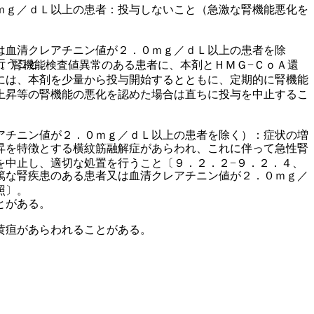
ｍｇ／ｄＬ以上の患者：投与しないこと（急激な腎機能悪化を
は血清クレアチニン値が２．０ｍｇ／ｄＬ以上の患者を除
行うこと。
。腎機能検査値異常のある患者に、本剤とＨＭＧ−ＣｏＡ還
には、本剤を少量から投与開始するとともに、定期的に腎機能
上昇等の腎機能の悪化を認めた場合は直ちに投与を中止するこ
アチニン値が２．０ｍｇ／ｄＬ以上の患者を除く）：症状の増
昇を特徴とする横紋筋融解症があらわれ、これに伴って急性腎
を中止し、適切な処置を行うこと〔９．２．２−９．２．４、
篤な腎疾患のある患者又は血清クレアチニン値が２．０ｍｇ／
照〕。
とがある。
黄疸があらわれることがある。