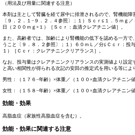
（用法及び用量に関連する注意）
本剤は主として腎臓を経て尿中に排泄されるので、腎機能障
〔９．２．１−９．２．４参照〕；１）Ｓｃｒ≦１．５ｍｇ
日（２００ｍｇ×１）［Ｓｃｒ：血清クレアチニン値］。
また、高齢者では、加齢により腎機能の低下を認める一方で
うこと〔９．８．２参照〕；１）６０ｍＬ／分≦Ｃｃｒ：投
１）［Ｃｃｒ：クレアチニンクリアランス］。
なお、投与量はクレアチニンクリアランスの実測値より設定
と高い相関性が得られる次記の安田の推定式を用いる等によ
男性：（１７６−年齢）×体重／（１００×血清クレアチニン
女性：（１５８−年齢）×体重／（１００×血清クレアチニン
効能・効果
高脂血症（家族性高脂血症を含む）。
効能・効果に関連する注意