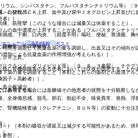
トリウム、シンバスタチン、フルバスタチンナトリウム等）〔
眠、しびれ感。
感＞の発現、ＣＫ上昇、血中及び尿中ミオグロビン上昇並びに
患者）］。
肉痛、筋痙攣［このような場合には減量又は休薬すること］。
ウムの血中濃度が上昇することがある（フルバスタチンナトリ
膨満感、下痢、口内炎、（頻度不明）嘔吐、便秘、胃潰瘍、胸
Rマニュアル
薬剤情報
ポスト
）蕁麻疹、光線過敏症。
ン時間を測定して抗凝血薬の量を調節し、出血又はその傾向が
の増加による抗凝血薬の作用増強が考えられる）］。
ＬＤＨ上昇。
グリクラジド、グリメピリド等）〔９．８．３参照〕、ナテグ
［既に腎機能障害のある患者においては症状が増悪することが
降下薬の量を調節すること（本剤とこれらの薬剤との血清アル
険因子＞高齢者）］。
、血小板減少。
ではありません。
で、併用する場合には血糖値その他患者の状態を十分観察しな
糖、全身倦怠感、脱毛、胆石、勃起不全、味覚異常、発熱、浮
で、腎機能検査値（クレアチニン、ＢＵＮ等）の変動に十分注
照〕。
口＞）［本剤の吸収が遅延又は減少する可能性があるため、併
）］。
１参照〕。