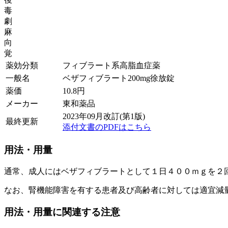
毒
劇
麻
向
覚
薬効分類
フィブラート系高脂血症薬
一般名
ベザフィブラート200mg徐放錠
薬価
10.8
円
メーカー
東和薬品
2023年09月改訂(第1版)
最終更新
添付文書のPDFはこちら
用法・用量
通常、成人にはベザフィブラートとして１日４００ｍｇを２
なお、腎機能障害を有する患者及び高齢者に対しては適宜減
用法・用量に関連する注意