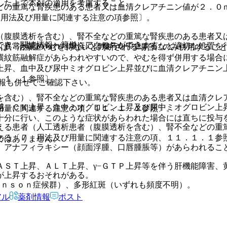
した上で本剤の適用を考慮すること。
どの重篤な腎疾患のある患者又は血清クレアチニン値が２．０
．用法及び用量に関連する注意の項参照〕。
（腹膜透析を含む）、腎不全などの重篤な腎疾患のある患者又
でき、関連情報へ簡単にアクセスができます。
、異常が認められた場合には投与を中止するなど適切な処置を
には、治療上やむを得ないと判断される場合にのみ併用すること
横紋筋融解症があらわれやすいので、やむを得ず併用する場合
上昇、血中及び尿中ミオグロビン上昇並びに血清クレアチニン
．１．１参照〕。
報も併せてご確認下さい。
を含む）、腎不全などの重篤な腎疾患のある患者又は血清クレ
感、ＣＫ上昇、血中ミオグロビン上昇及び尿中ミオグロビン上
用量に関連する注意の項、１１．１．１参照〕。
十分に行い、このような症状があらわれた場合には直ちに投与
える患者（人工透析患者（腹膜透析を含む）、腎不全などの重
ある〔７．用法及び用量に関連する注意の項、１１．１．１参
ではありません。
、アナフィラキシー（顔面浮腫、口唇腫脹等）があらわれるこ
ＡＳＴ上昇、ＡＬＴ上昇、γ−ＧＴＰ上昇等を伴う肝機能障害、
が上昇するおそれがある。
ｈｎｓｏｎ症候群）、多形紅斑（いずれも頻度不明）。
アル
薬剤情報
ポスト