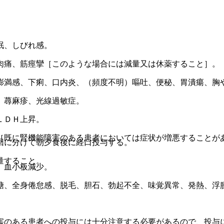
眠、しびれ感。
肉痛、筋痙攣［このような場合には減量又は休薬すること］。
膨満感、下痢、口内炎、（頻度不明）嘔吐、便秘、胃潰瘍、胸
）蕁麻疹、光線過敏症。
ＬＤＨ上昇。
［既に腎機能障害のある患者においては症状が増悪することが
回に分けて朝夕食後に経口投与する。
量すること。
、血小板減少。
糖、全身倦怠感、脱毛、胆石、勃起不全、味覚異常、発熱、浮
害のある患者への投与には十分注意する必要があるので、投与