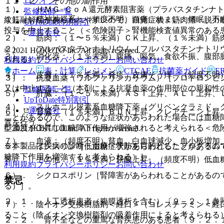
ログイン
１１．２． その他の副作用
１）． ＨＭＧ−ＣｏＡ還元酵素阻害薬（プラバスタチンナ
監修医師一覧
１）． 精神神経系：（頻度不明）頭痛、めまい、傾眠、不
紋筋融解症があらわれやすいので、自覚症状＜筋肉痛・脱力
UpToDate特別割引
投与を中止すること（＜危険因子＞腎機能検査値異常のある
運営会社
２）． 筋肉：（１〜５％未満）ＣＫ上昇、（１％未満）筋
２）． フルバスタチンナトリウム［フルバスタチンナトリ
© 2021 HOKUTO Inc. All rights reserved.
３）． 消化器：（１％未満）腹痛、嘔気、食欲不振、腹部
られる）］。
利用規約
プライバシーポリシー
お問い合わせ
ホーム
表・計算
レジメン
CTCAE
抗菌薬ガイド
E
４）． 皮膚：（１％未満）発疹、皮膚そう痒、（頻度不明
３）． 抗凝血薬（ワルファリンカリウム）［プロトロンビ
又は中止すること（本剤による抗凝血薬の作用部位の親和性
監修医師一覧
５）． 肝臓：（１〜５％未満）ＡＳＴ上昇、ＡＬＴ上昇、
UpToDate特別割引
４）． スルホニル尿素系血糖降下薬（グリベンクラミド、
運営会社
６）． 腎臓：（１％未満）ＢＵＮ上昇、クレアチニン上昇
ことがあるので、このような症状があらわれた場合には血糖
置を行うこと］。
型濃度が上昇し血糖降下作用が増強されると考えられる＜危
© 2021 HOKUTO Inc. All rights reserved.
７）． 血液：（頻度不明）貧血、白血球減少、血小板増加
※本製品は疾病の診断・治療・予防を目的としたプログラム
５）． インスリン［低血糖症状があらわれることがあるの
糖降下作用を増強すると考えられる）］。
８）． その他：（１％未満）尿酸上昇、（頻度不明）低血
利用規約
プライバシーポリシー
お問い合わせ
６）． シクロスポリン［腎障害があらわれることがあるの
禁忌
る）］。
２．１． 人工透析患者（腹膜透析を含む）〔９．２．１参
７）． 陰イオン交換樹脂剤＜経口＞（コレスチラミン＜経
ること（陰イオン交換樹脂剤の吸着作用によると考えられる
２．２． 腎不全などの重篤な腎疾患のある患者〔９．２．