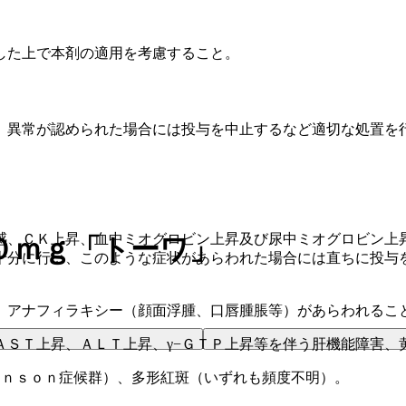
した上で本剤の適用を考慮すること。
、異常が認められた場合には投与を中止するなど適切な処置を
感、ＣＫ上昇、血中ミオグロビン上昇及び尿中ミオグロビン上
０ｍｇ「トーワ」
十分に行い、このような症状があらわれた場合には直ちに投与
、アナフィラキシー（顔面浮腫、口唇腫脹等）があらわれるこ
ＡＳＴ上昇、ＡＬＴ上昇、γ−ＧＴＰ上昇等を伴う肝機能障害、
ｈｎｓｏｎ症候群）、多形紅斑（いずれも頻度不明）。