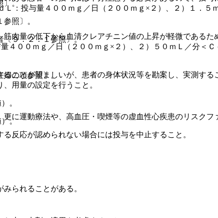
照〕。
／ｄＬ：投与量４００ｍｇ／日（２００ｍｇ×２）、２）１．５
１参照〕。
、筋肉量の低下から血清クレアチニン値の上昇が軽微であるた
者〔９．２．１参照〕。
与量４００ｍｇ／日（２００ｍｇ×２）、２）５０ｍＬ／分＜Ｃ
することが望ましいが、患者の身体状況等を勘案し、実測する
妊婦の項参照〕。
り、用量の設定を行うこと。
値）。
、更に運動療法や、高血圧・喫煙等の虚血性心疾患のリスクフ
値）。
する反応が認められない場合には投与を中止すること。
がみられることがある。