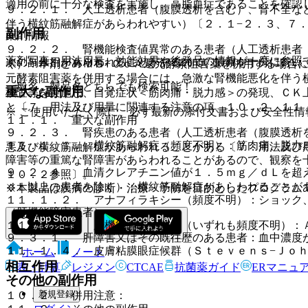
適用の前に十分な検査を実施し、高脂血症であることを確認
９．２．１． 人工透析患者（腹膜透析を含む）、腎不全な
伴う横紋筋融解症があらわれやすい）〔２．１−２．３、７
副作用
薬剤情報
９．２．２． 腎機能検査値異常のある患者（人工透析患者
薬剤写真、用法用量、効能効果や後発品の情報が一度に参照
次の副作用があらわれることがあるので、観察を十分に行い
く）：本剤とＨＭＧ−ＣｏＡ還元酵素阻害薬を併用する場合
元酵素阻害薬を併用する場合には、急激な腎機能悪化を伴う
一般名、製品名どちらでも検索可能！
重大な副作用
検査等を実施し、自覚症状＜筋肉痛・脱力感＞の発現、ＣＫ
と〔７．用法及び用量に関連する注意の項、１０．２、１１
※ ご使用いただく際に、必ず最新の添付文書および安全性情
１１．１． 重大な副作用
９．２．３． 腎疾患のある患者（人工透析患者（腹膜透析
１１．１．１． 横紋筋融解症（頻度不明）：筋肉痛、脱力
悪及び横紋筋融解症があらわれることがある〔７．用法及び
障害等の重篤な腎障害があらわれることがあるので、観察を
９．２．４． 血清クレアチニン値が１．５ｍｇ／ｄＬを超
１０．２参照〕。
ｄＬ以上の患者を除く）：横紋筋融解症があらわれることが
※本製品は疾病の診断・治療・予防を目的としたプログラム
１１．１．２． アナフィラキシー（頻度不明）：ショック
（肝機能障害患者）
１１．１．３． 肝機能障害、黄疸（いずれも頻度不明）：
９．３．１． 肝障害又はその既往歴のある患者：血中濃度
１１．１．４． 皮膚粘膜眼症候群（Ｓｔｅｖｅｎｓ−Ｊｏ
ホーム
ノート
相互作用
表・計算
レジメン
CTCAE
抗菌薬ガイド
ERマニュ
その他の副作用
新規登録
１０．２． 併用注意：