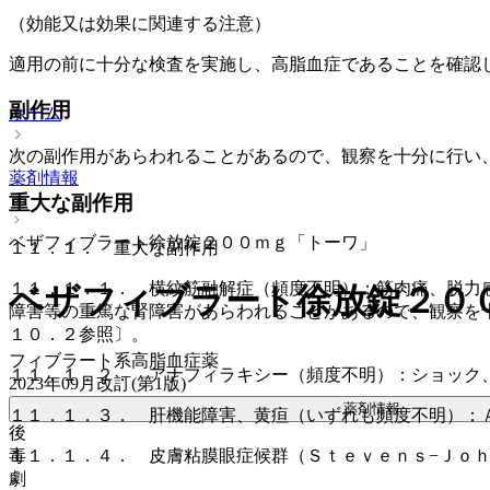
（効能又は効果に関連する注意）
適用の前に十分な検査を実施し、高脂血症であることを確認
副作用
ホーム
次の副作用があらわれることがあるので、観察を十分に行い
薬剤情報
重大な副作用
ベザフィブラート徐放錠２００ｍｇ「トーワ」
１１．１． 重大な副作用
１１．１．１． 横紋筋融解症（頻度不明）：筋肉痛、脱力
ベザフィブラート徐放錠２０
障害等の重篤な腎障害があらわれることがあるので、観察を
１０．２参照〕。
フィブラート系高脂血症薬
１１．１．２． アナフィラキシー（頻度不明）：ショック
2023年09月改訂(第1版)
薬剤情報
１１．１．３． 肝機能障害、黄疸（いずれも頻度不明）：
後
毒
１１．１．４． 皮膚粘膜眼症候群（Ｓｔｅｖｅｎｓ−Ｊｏ
劇