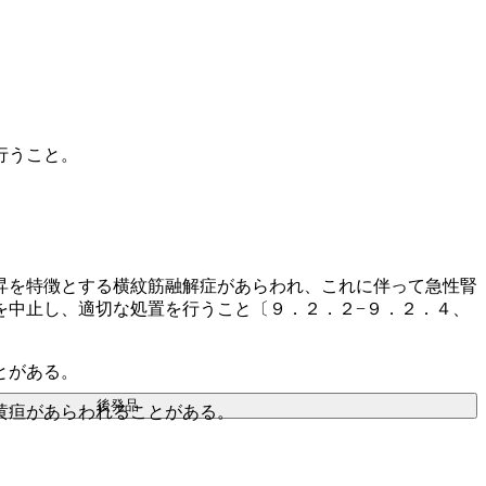
行うこと。
昇を特徴とする横紋筋融解症があらわれ、これに伴って急性腎
を中止し、適切な処置を行うこと〔９．２．２−９．２．４、
とがある。
後発品
黄疸があらわれることがある。