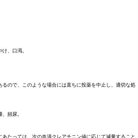
やけ、口渇。
あるので、このような場合には直ちに投薬を中止し、適切な処
腫、頻尿。
にあたっては、次の血清クレアチニン値に応じて減量すること