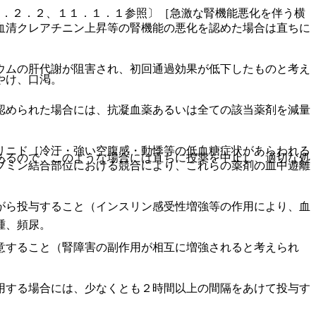
９．２．２、１１．１．１参照〕［急激な腎機能悪化を伴う横
血清クレアチニン上昇等の腎機能の悪化を認めた場合は直ちに
ウムの肝代謝が阻害され、初回通過効果が低下したものと考え
やけ、口渇。
認められた場合には、抗凝血薬あるいは全ての該当薬剤を減量
リニド［冷汗・強い空腹感・動悸等の低血糖症状があらわれる
あるので、このような場合には直ちに投薬を中止し、適切な処
ブミン結合部位における競合により、これらの薬剤の血中遊離
がら投与すること（インスリン感受性増強等の作用により、血
腫、頻尿。
意すること（腎障害の副作用が相互に増強されると考えられ
用する場合には、少なくとも２時間以上の間隔をあけて投与す