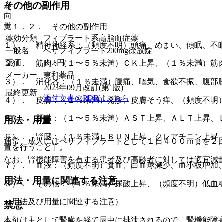
その他の副作用
麻
向
覚
１１．２． その他の副作用
薬効分類
フィブラート系高脂血症薬
１）． 精神神経系：（頻度不明）頭痛、めまい、傾眠、不
一般名
ベザフィブラート200mg徐放錠
薬価
10.8
円
２）． 筋肉：（１〜５％未満）ＣＫ上昇、（１％未満）筋
メーカー
東和薬品
３）． 消化器：（１％未満）腹痛、嘔気、食欲不振、腹部
2023年09月改訂(第1版)
最終更新
添付文書のPDFはこちら
４）． 皮膚：（１％未満）発疹、皮膚そう痒、（頻度不明
５）． 肝臓：（１〜５％未満）ＡＳＴ上昇、ＡＬＴ上昇、
用法・用量
６）． 腎臓：（１％未満）ＢＵＮ上昇、クレアチニン上昇
通常、成人にはベザフィブラートとして１日４００ｍｇを２
置を行うこと］。
なお、腎機能障害を有する患者及び高齢者に対しては適宜減
７）． 血液：（頻度不明）貧血、白血球減少、血小板増加
用法・用量に関連する注意
８）． その他：（１％未満）尿酸上昇、（頻度不明）低血
（用法及び用量に関連する注意）
禁忌
本剤は主として腎臓を経て尿中に排泄されるので、腎機能障