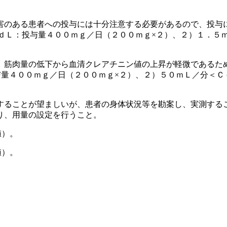
害のある患者への投与には十分注意する必要があるので、投与
／ｄＬ：投与量４００ｍｇ／日（２００ｍｇ×２）、２）１．５
、筋肉量の低下から血清クレアチニン値の上昇が軽微であるた
与量４００ｍｇ／日（２００ｍｇ×２）、２）５０ｍＬ／分＜Ｃ
することが望ましいが、患者の身体状況等を勘案し、実測する
り、用量の設定を行うこと。
値）。
値）。