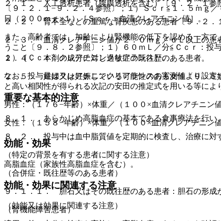
２．１． 人工透析患者（腹膜透析を含む）〔９．２．１参
〔９．２．１−９．２．４参照〕；１）Ｓｃｒ≦１．５ｍｇ
日（２００ｍｇ×１）［Ｓｃｒ：血清クレアチニン値］。
２．２． 腎不全などの重篤な腎疾患のある患者〔９．２．
また、高齢者では、加齢により腎機能の低下を認める一方で
２．３． 血清クレアチニン値が２．０ｍｇ／ｄＬ以上の患
うこと〔９．８．２参照〕；１）６０ｍＬ／分≦Ｃｃｒ：投
１）［Ｃｃｒ：クレアチニンクリアランス］。
２．４． 本剤の成分に対し過敏症の既往歴のある患者。
なお、投与量はクレアチニンクリアランスの実測値より設定
２．５． 妊婦又は妊娠している可能性のある女性〔９．５
と高い相関性が得られる次記の安田の推定式を用いる等によ
重要な基本的注意
男性：（１７６−年齢）×体重／（１００×血清クレアチニン
８．１． あらかじめ高脂血症の基本である食事療法を行い
女性：（１５８−年齢）×体重／（１００×血清クレアチニン
８．２． 投与中は血中脂質値を定期的に検査し、治療に対
効能・効果
（特定の背景を有する患者に関する注意）
高脂血症（家族性高脂血症を含む）。
（合併症・既往歴等のある患者）
効能・効果に関連する注意
９．１．１． 胆石又はその既往歴のある患者：胆石の形成
（効能又は効果に関連する注意）
（腎機能障害患者）