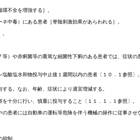
循環不全を増強する］。
ーネ中毒）にある患者［脊髄刺激効果があらわれる］。
］。
７等）や赤痢菌等の重篤な細菌性下痢のある患者では、症状の
ン塩酸塩水和物投与中止後１週間以内の患者〔１０．１参照〕
与する。なお、年齢、症状により適宜増減する。
察を十分に行い、慎重に投与すること〔１１．１．１参照〕。
中の患者には自動車の運転等危険を伴う機械の操作に従事させ
の抑制。