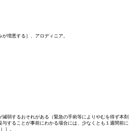
みが増悪する］、アロディニア。
が減弱するおそれがある（緊急の手術等によりやむを得ず本剤
投与することが事前にわかる場合には、少なくとも１週間前に
る）］。