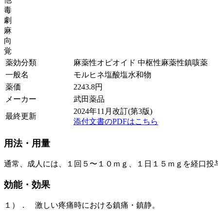
毒
劇
麻
向
覚
薬効分類
麻薬性オピオイド 中枢性麻薬性鎮咳薬
一般名
モルヒネ塩酸塩水和物
薬価
2243.8
円
メーカー
武田薬品
2024年11月改訂(第3版)
最終更新
添付文書のPDFはこちら
用法・用量
通常、成人には、１回５〜１０ｍｇ、１日１５ｍｇを経口投
効能・効果
１）． 激しい疼痛時における鎮痛・鎮静。