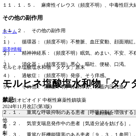
１１．１．５． 麻痺性イレウス（頻度不明）、中毒性巨大
その他の副作用
１１．２． その他の副作用
ホーム
１）． 循環器：（頻度不明）不整脈、血圧変動、顔面潮紅
薬剤情報
２）． 精神神経系：（頻度不明）眠気、めまい、不安、不
３）． 消化器：（頻度不明）悪心、嘔吐、便秘、口渇。
モルヒネ塩酸塩水和物「タケダ」原末
４）． 過敏症：（頻度不明）発疹、そう痒感。
モルヒネ塩酸塩水和物「タケ
５）． その他：（頻度不明）排尿障害、頭蓋内圧亢進。
禁忌
麻薬性オピオイド 中枢性麻薬性鎮咳薬
2024年11月改訂(第3版)
２．１． 重篤な呼吸抑制のある患者［呼吸抑制を増強する
薬剤情報
他
２．２． 気管支喘息発作中の患者［気道分泌を妨げる］。
毒
劇
２．３． 重篤な肝機能障害のある患者〔９．３．１参照〕