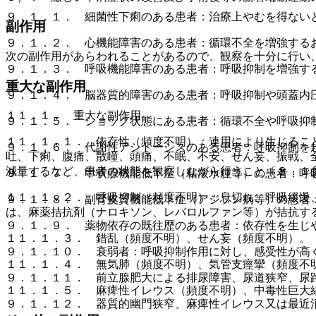
９．１．１． 細菌性下痢のある患者：治療上やむを得ない
副作用
９．１．２． 心機能障害のある患者：循環不全を増強する
次の副作用があらわれることがあるので、観察を十分に行い
９．１．３． 呼吸機能障害のある患者：呼吸抑制を増強す
重大な副作用
９．１．４． 脳器質的障害のある患者：呼吸抑制や頭蓋内
１１．１． 重大な副作用
９．１．５． ショック状態にある患者：循環不全や呼吸抑
１１．１．１． 依存性（頻度不明）：連用により生じるこ
９．１．６． 代謝性アシドーシスのある患者：呼吸抑制を
吐、下痢、腹痛、散瞳、頭痛、不眠、不安、せん妄、振戦、
減量するなど、患者の状態を観察しながら行うこと〔８．１
９．１．７． 甲状腺機能低下症（粘液水腫等）の患者：呼
１１．１．２． 呼吸抑制（頻度不明）：息切れ、呼吸緩慢
９．１．８． 副腎皮質機能低下症（アジソン病等）の患者
は、麻薬拮抗剤（ナロキソン、レバロルファン等）が拮抗す
９．１．９． 薬物依存の既往歴のある患者：依存性を生じ
１１．１．３． 錯乱（頻度不明）、せん妄（頻度不明）。
９．１．１０． 衰弱者：呼吸抑制作用に対し、感受性が高
１１．１．４． 無気肺（頻度不明）、気管支痙攣（頻度不
９．１．１１． 前立腺肥大による排尿障害、尿道狭窄、尿
１１．１．５． 麻痺性イレウス（頻度不明）、中毒性巨大
９．１．１２． 器質的幽門狭窄、麻痺性イレウス又は最近