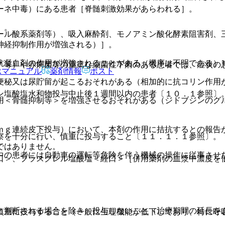
ーネ中毒）にある患者［脊髄刺激効果があらわれる］。
］。
ール酸系薬剤等）、吸入麻酔剤、モノアミン酸化酵素阻害剤、三
神経抑制作用が増強される）］。
抗凝血剤の作用が増強されることがある（機序は不明である）
７等）や赤痢菌等の重篤な細菌性下痢のある患者では、症状の
Rマニュアル
薬剤情報
ポスト
便秘又は尿貯留が起こるおそれがある（相加的に抗コリン作用
ン塩酸塩水和物投与中止後１週間以内の患者〔１０．１参照〕
用＜骨髄抑制等＞を増強させるおそれがある（ジドブジンのグ
ｍｇ連続皮下投与）において、本剤の作用に拮抗するとの報告
察を十分に行い、慎重に投与すること〔１１．１．１参照〕。
ではありません。
中の患者には自動車の運転等危険を伴う機械の操作に従事させ
口＞、プラスグレル塩酸塩＜経口＞［併用薬剤の血漿中濃度を
と判断される場合を除き、投与しないこと（治療期間の延長を
慎重に投与すること（一般に生理機能が低下しており、特に呼