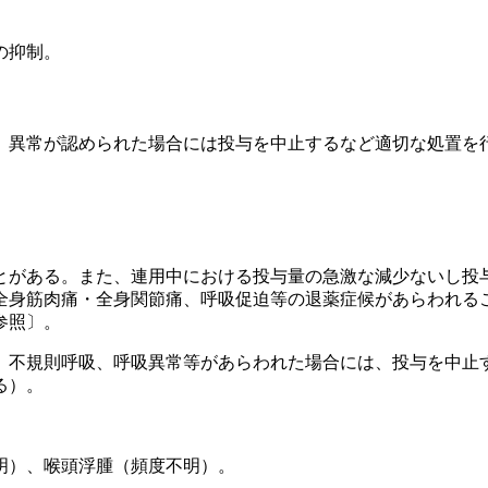
の抑制。
、異常が認められた場合には投与を中止するなど適切な処置を
とがある。また、連用中における投与量の急激な減少ないし投
全身筋肉痛・全身関節痛、呼吸促迫等の退薬症候があらわれる
参照〕。
、不規則呼吸、呼吸異常等があらわれた場合には、投与を中止
る）。
明）、喉頭浮腫（頻度不明）。