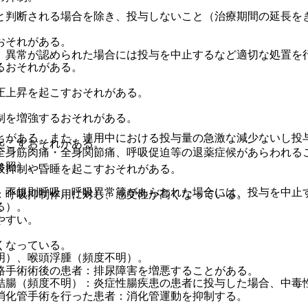
と判断される場合を除き、投与しないこと（治療期間の延長を
おそれがある。
、異常が認められた場合には投与を中止するなど適切な処置を
るおそれがある。
圧上昇を起こすおそれがある。
制を増強するおそれがある。
とがある。また、連用中における投与量の急激な減少ないし投
起こすおそれがある。
全身筋肉痛・全身関節痛、呼吸促迫等の退薬症候があらわれる
参照〕。
吸抑制や昏睡を起こすおそれがある。
、不規則呼吸、呼吸異常等があらわれた場合には、投与を中止
：呼吸抑制作用に対し、感受性が高くなっている。
る）。
やすい。
くなっている。
明）、喉頭浮腫（頻度不明）。
路手術術後の患者：排尿障害を増悪することがある。
結腸（頻度不明）：炎症性腸疾患の患者に投与した場合、中毒
消化管手術を行った患者：消化管運動を抑制する。