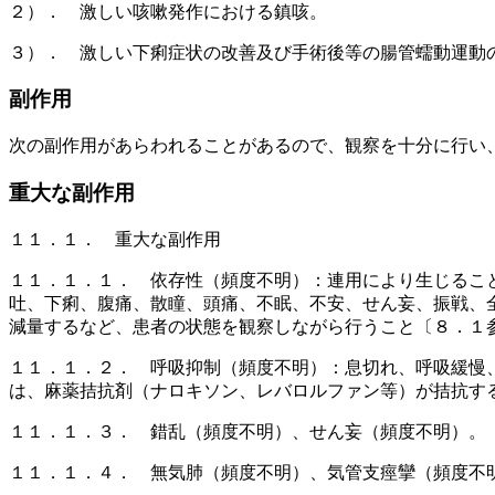
２）． 激しい咳嗽発作における鎮咳。
３）． 激しい下痢症状の改善及び手術後等の腸管蠕動運動
副作用
次の副作用があらわれることがあるので、観察を十分に行い
重大な副作用
１１．１． 重大な副作用
１１．１．１． 依存性（頻度不明）：連用により生じるこ
吐、下痢、腹痛、散瞳、頭痛、不眠、不安、せん妄、振戦、
減量するなど、患者の状態を観察しながら行うこと〔８．１
１１．１．２． 呼吸抑制（頻度不明）：息切れ、呼吸緩慢
は、麻薬拮抗剤（ナロキソン、レバロルファン等）が拮抗す
１１．１．３． 錯乱（頻度不明）、せん妄（頻度不明）。
１１．１．４． 無気肺（頻度不明）、気管支痙攣（頻度不