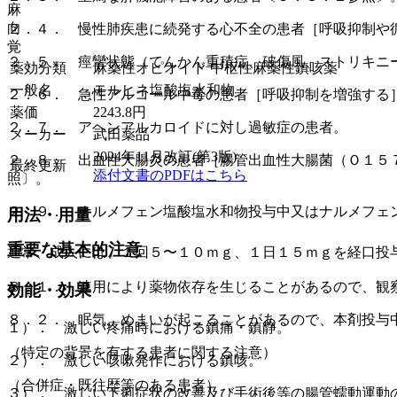
麻
向
２．４． 慢性肺疾患に続発する心不全の患者［呼吸抑制や
覚
２．５． 痙攣状態（てんかん重積症、破傷風、ストリキニ
薬効分類
麻薬性オピオイド 中枢性麻薬性鎮咳薬
一般名
モルヒネ塩酸塩水和物
２．６． 急性アルコール中毒の患者［呼吸抑制を増強する
薬価
2243.8
円
２．７． アヘンアルカロイドに対し過敏症の患者。
メーカー
武田薬品
2024年11月改訂(第3版)
２．８． 出血性大腸炎の患者［腸管出血性大腸菌（Ｏ１５
最終更新
添付文書のPDFはこちら
照〕。
２．９． ナルメフェン塩酸塩水和物投与中又はナルメフェ
用法・用量
重要な基本的注意
通常、成人には、１回５〜１０ｍｇ、１日１５ｍｇを経口投
８．１． 連用により薬物依存を生じることがあるので、観
効能・効果
８．２． 眠気、めまいが起こることがあるので、本剤投与
１）． 激しい疼痛時における鎮痛・鎮静。
（特定の背景を有する患者に関する注意）
２）． 激しい咳嗽発作における鎮咳。
（合併症・既往歴等のある患者）
３）． 激しい下痢症状の改善及び手術後等の腸管蠕動運動