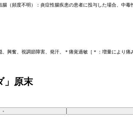
結腸（頻度不明）：炎症性腸疾患の患者に投与した場合、中毒
。
穏、興奮、視調節障害、発汗、＊痛覚過敏［＊：増量により痛
ダ」原末
］。
。