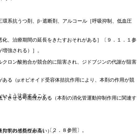
環系抗うつ剤、β−遮断剤、アルコール［呼吸抑制、低血圧
］。
悪化、治療期間の延長をきたすおそれがある］〔９．１．１参
が増強される）］。
。
ルクロン酸抱合が競合的に阻害され、ジドブジンの代謝が阻害
がある（μオピオイド受容体拮抗作用により、本剤の作用が競
ないよう注意すること。
低下させる可能性がある（本剤の消化管運動抑制作用に関連す
きたすおそれがある）〔２．８参照〕。
吸抑制の感受性が高い）。