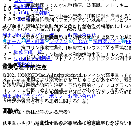
ログイン
２．５． 痙攣状態（てんかん重積症、破傷風、ストリキニ
監修医師一覧
１０．２． 併用注意：
UpToDate特別割引
２．６． 急性アルコール中毒の患者［呼吸抑制を増強する
運営会社
１）． 中枢神経抑制剤（フェノチアジン系薬剤、バルビツ
及び顕著な鎮静又は昏睡が起こることがある（相加的に中枢
２．７． アヘンアルカロイドに対し過敏症の患者。
© 2021 HOKUTO Inc. All rights reserved.
利用規約
プライバシーポリシー
お問い合わせ
２）． クマリン系抗凝血剤（ワルファリン）［クマリン系
２．８． 出血性大腸炎の患者［腸管出血性大腸菌（Ｏ１５
ホーム
表・計算
レジメン
CTCAE
抗菌薬ガイド
E
照〕。
３）． 抗コリン作動性薬剤［麻痺性イレウスに至る重篤な
監修医師一覧
２．９． ナルメフェン塩酸塩水和物投与中又はナルメフェ
UpToDate特別割引
４）． ジドブジン（アジドチミジン）［ジドブジンの副作
運営会社
される）］。
重要な基本的注意
© 2021 HOKUTO Inc. All rights reserved.
５）． ブプレノルフィン［ブプレノルフィンの高用量（８
８．１． 連用により薬物依存を生じることがあるので、観
合的に阻害される）］。
※本製品は疾病の診断・治療・予防を目的としたプログラム
８．２． 眠気、めまいが起こることがあるので、本剤投与
６）． クロピドグレル硫酸塩＜経口＞、チカグレロル＜経
利用規約
プライバシーポリシー
お問い合わせ
ると考えられる）］。
（特定の背景を有する患者に関する注意）
高齢者
（合併症・既往歴等のある患者）
９．１．１． 細菌性下痢のある患者：治療上やむを得ない
低用量から投与を開始するなど患者の状態を観察しながら、