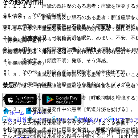
その他の副作用
９．１．１３． 痙攣の既往歴のある患者：痙攣を誘発する
１１．２． その他の副作用
薬剤情報
９．１．１４． 胆嚢障害及び胆石のある患者：胆道痙攣を
１）． 循環器：（頻度不明）不整脈、血圧変動、顔面潮紅
薬剤写真、用法用量、効能効果や後発品の情報が一度に参照
９．１．１５． 重篤な炎症性腸疾患のある患者：連用した
２）． 精神神経系：（頻度不明）眠気、めまい、不安、不
一般名、製品名どちらでも検索可能！
（腎機能障害患者）
３）． 消化器：（頻度不明）悪心、嘔吐、便秘、口渇。
※ ご使用いただく際に、必ず最新の添付文書および安全性情
腎機能障害患者：排泄が遅延し、副作用があらわれるおそれ
４）． 過敏症：（頻度不明）発疹、そう痒感。
（肝機能障害患者）
５）． その他：（頻度不明）排尿障害、頭蓋内圧亢進。
９．３．１． 重篤な肝機能障害のある患者：投与しないこ
※本製品は疾病の診断・治療・予防を目的としたプログラム
禁忌
９．３．２． 肝機能障害＜重篤な肝機能障害を除く＞患者
２．１． 重篤な呼吸抑制のある患者［呼吸抑制を増強する
相互作用
２．２． 気管支喘息発作中の患者［気道分泌を妨げる］。
１０．１． 併用禁忌：
ホーム
ノート
表・計算
レジメン
CTCAE
抗菌薬ガイド
ERマニュ
２．３． 重篤な肝機能障害のある患者〔９．３．１参照〕
ナルメフェン塩酸塩水和物＜セリンクロ＞〔２．９参照〕［
を投与する場合、患者毎に用量を漸増し、呼吸抑制等の中枢
新規登録
２．４． 慢性肺疾患に続発する心不全の患者［呼吸抑制や
ナルメフェン塩酸塩水和物の投与を中断すること）（μオピ