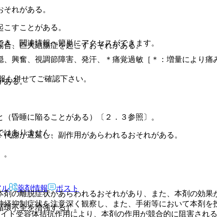
おそれがある。
起こすことがある。
。
でき、関連情報へ簡単にアクセスができます。
場合、巨大結腸症を起こすおそれがある。
穏、興奮、視調節障害、発汗、＊痛覚過敏［＊：増量により痛
報も併せてご確認下さい。
がある。
と（昏睡に陥ることがある）〔２．３参照〕。
ではありません。
：代謝が遅延し、副作用があらわれるおそれがある。
］。
アル
薬剤情報
ポスト
。
本剤の離脱症状があらわれるおそれがあり、また、本剤の効果
神経抑制症状を注意深く観察し、また、手術等において本剤を
循環不全を増強する］。
オイド受容体拮抗作用により、本剤の作用が競合的に阻害され