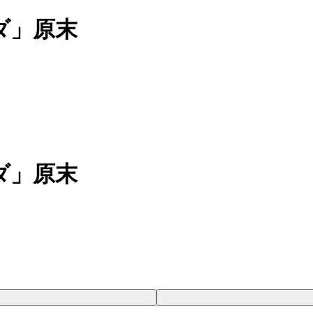
ダ」原末
ダ」原末