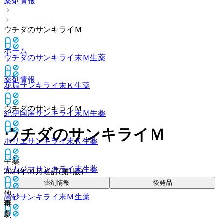
薬剤情報
ウチダのサンキライＭ
ホーム
ウチダのサンキライ末Ｍ
生薬
薬剤情報
花扇サンキライ末Ｋ
生薬
ウチダのサンキライＭ
紀伊国屋サンキライ末Ｍ
生薬
ウチダのサンキライＭ
ホリエサンキライ末Ｋ
生薬
生薬
ナカジマサンキライ末
生薬
2024年01月改訂(第1版)
薬剤情報
後発品
他
高砂サンキライ末Ｍ
生薬
毒
劇