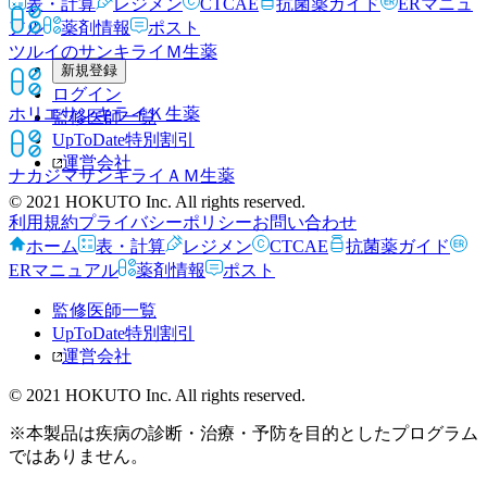
表・計算
レジメン
CTCAE
抗菌薬ガイド
ERマニュ
アル
薬剤情報
ポスト
ツルイのサンキライＭ
生薬
新規登録
ログイン
ホリエサンキライＫ
生薬
監修医師一覧
UpToDate特別割引
運営会社
ナカジマサンキライＡＭ
生薬
© 2021 HOKUTO Inc. All rights reserved.
利用規約
プライバシーポリシー
お問い合わせ
ホーム
表・計算
レジメン
CTCAE
抗菌薬ガイド
ERマニュアル
薬剤情報
ポスト
監修医師一覧
UpToDate特別割引
運営会社
© 2021 HOKUTO Inc. All rights reserved.
※本製品は疾病の診断・治療・予防を目的としたプログラム
ではありません。