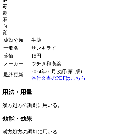
毒
劇
麻
向
覚
薬効分類
生薬
一般名
サンキライ
薬価
15
円
メーカー
ウチダ和漢薬
2024年01月改訂(第1版)
最終更新
添付文書のPDFはこちら
用法・用量
漢方処方の調剤に用いる。
効能・効果
漢方処方の調剤に用いる。