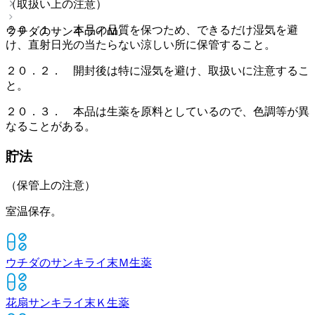
（取扱い上の注意）
２０．１． 本品の品質を保つため、できるだけ湿気を避
ウチダのサンキライＭ
け、直射日光の当たらない涼しい所に保管すること。
２０．２． 開封後は特に湿気を避け、取扱いに注意するこ
と。
２０．３． 本品は生薬を原料としているので、色調等が異
なることがある。
貯法
（保管上の注意）
室温保存。
ウチダのサンキライ末Ｍ
生薬
花扇サンキライ末Ｋ
生薬