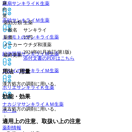
麻
花扇サンキライＫ
生薬
向
覚
高砂サンキライＭ
生薬
薬効分類
生薬
一般名
サンキライ
トチモトのサンキライ
生薬
薬価
15
円
メーカー
ウチダ和漢薬
2024年01月改訂(第1版)
紀伊国屋サンキライＭ
生薬
最終更新
添付文書のPDFはこちら
ツルイのサンキライＭ
生薬
用法・用量
漢方処方の調剤に用いる。
ホリエサンキライＫ
生薬
効能・効果
ナカジマサンキライＡＭ
生薬
漢方処方の調剤に用いる。
ホーム
適用上の注意、取扱い上の注意
薬剤情報