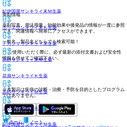
紀伊国屋サンキライ末Ｍ
生薬
薬剤情報
薬剤写真、用法用量、効能効果や後発品の情報が一度に参照
ホリエサンキライ末Ｋ
生薬
でき、関連情報へ簡単にアクセスができます。
一般名、製品名どちらでも検索可能！
ナカジマサンキライ末
生薬
※ ご使用いただく際に、必ず最新の添付文書および安全性
情報も併せてご確認下さい。
高砂サンキライ末Ｍ
生薬
花扇サンキライＫ
生薬
※本製品は疾病の診断・治療・予防を目的としたプログラム
高砂サンキライＭ
生薬
ではありません。
トチモトのサンキライ
生薬
ホーム
ノート
紀伊国屋サンキライＭ
生薬