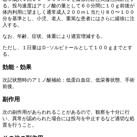
る。投与速度はアミノ酸の量として６０分間に１０ｇ前後が
体内利用に望ましく通常成人２００ｍＬ当たり８０〜１００
分を基準とし、小児、老人、重篤な患者にはさらに緩徐に注
入する。
なお、年齢、症状、体重により適宜増減する。
ただし、１日量はＤ−ソルビトールとして１００ｇまでとす
る。
効能・効果
次記状態時のアミノ酸補給：低蛋白血症、低栄養状態、手術
前後。
副作用
次の副作用があらわれることがあるので、観察を十分に行
い、異常が認められた場合には投与を中止するなど適切な処
置を行うこと。