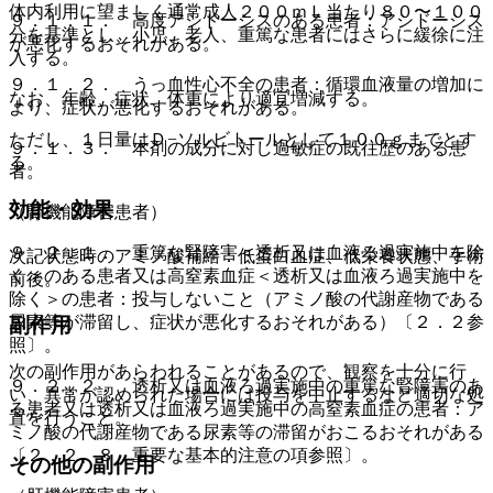
体内利用に望ましく通常成人２００ｍＬ当たり８０〜１００
９．１．１． 高度アシドーシスのある患者：アシドーシス
分を基準とし、小児、老人、重篤な患者にはさらに緩徐に注
が悪化するおそれがある。
入する。
９．１．２． うっ血性心不全の患者：循環血液量の増加に
なお、年齢、症状、体重により適宜増減する。
より、症状が悪化するおそれがある。
ただし、１日量はＤ−ソルビトールとして１００ｇまでとす
９．１．３． 本剤の成分に対し過敏症の既往歴のある患
る。
者。
効能・効果
（腎機能障害患者）
９．２．１． 重篤な腎障害＜透析又は血液ろ過実施中を除
次記状態時のアミノ酸補給：低蛋白血症、低栄養状態、手術
く＞のある患者又は高窒素血症＜透析又は血液ろ過実施中を
前後。
除く＞の患者：投与しないこと（アミノ酸の代謝産物である
尿素等が滞留し、症状が悪化するおそれがある）〔２．２参
副作用
照〕。
次の副作用があらわれることがあるので、観察を十分に行
９．２．２． 透析又は血液ろ過実施中の重篤な腎障害のあ
い、異常が認められた場合には投与を中止するなど適切な処
る患者又は透析又は血液ろ過実施中の高窒素血症の患者：ア
置を行うこと。
ミノ酸の代謝産物である尿素等の滞留がおこるおそれがある
〔２．２、８．重要な基本的注意の項参照〕。
その他の副作用