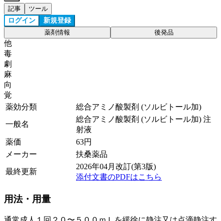
記事
ツール
ログイン
新規登録
薬剤情報
後発品
他
毒
劇
麻
向
覚
薬効分類
総合アミノ酸製剤 (ソルビトール加)
総合アミノ酸製剤 (ソルビトール加) 注
一般名
射液
薬価
63
円
メーカー
扶桑薬品
2026年04月改訂(第3版)
最終更新
添付文書のPDFはこちら
用法・用量
通常成人１回２０〜５００ｍＬを緩徐に静注又は点滴静注す