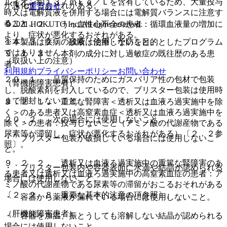
ルイオン約１３７ｍＥｑ／Ｌを含有しているため、大量投与
が悪化するおそれがある。
運営会社
時又は電解質液を併用する場合には電解質バランスに注意す
ること。
© 2021 HOKUTO Inc. All rights reserved.
９．１．２． うっ血性心不全の患者：循環血液量の増加に
より、症状が悪化するおそれがある。
※本製品は疾病の診断・治療・予防を目的としたプログラム
１４．３．２． 残液は使用しないこと。
ではありません。
９．１．３． 本剤の成分に対し過敏症の既往歴のある患
（取扱い上の注意）
者。
利用規約
プライバシーポリシー
お問い合わせ
２０．１． 品質保持のためにガスバリア性の包材で包装
（腎機能障害患者）
し、脱酸素剤を封入しているので、ブリスター包装は使用時
まで開封しないこと。
９．２．１． 重篤な腎障害＜透析又は血液ろ過実施中を除
く＞のある患者又は高窒素血症＜透析又は血液ろ過実施中を
２０．２． 次の場合には使用しないこと。
除く＞の患者：投与しないこと（アミノ酸の代謝産物である
尿素等が滞留し、症状が悪化するおそれがある）〔２．２参
・ ブリスター包装が破損している場合には使用しないこ
照〕。
と。
９．２．２． 透析又は血液ろ過実施中の重篤な腎障害のあ
・ ブリスター包装内や容器表面に水滴や結晶が認められる
る患者又は透析又は血液ろ過実施中の高窒素血症の患者：ア
場合には使用しないこと。
ミノ酸の代謝産物である尿素等の滞留がおこるおそれがある
〔２．２、８．重要な基本的注意の項参照〕。
・ 容器から薬液が漏れている場合には使用しないこと。
（肝機能障害患者）
・ 容器を加温、振とうしても溶解しない結晶が認められる
場合には使用しないこと。