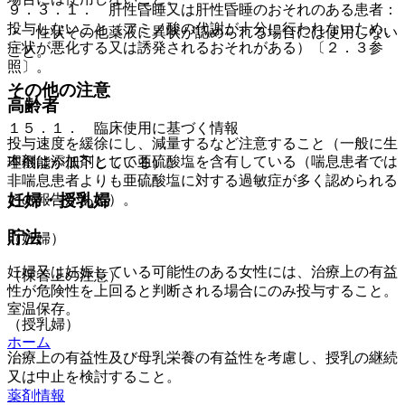
９．３．１． 肝性昏睡又は肝性昏睡のおそれのある患者：
投与しないこと（アミノ酸の代謝が十分に行われないため、
・ 性状その他薬液に異状が認められる場合には使用しない
症状が悪化する又は誘発されるおそれがある）〔２．３参
こと。
照〕。
その他の注意
高齢者
１５．１． 臨床使用に基づく情報
投与速度を緩徐にし、減量するなど注意すること（一般に生
本剤は添加剤として亜硫酸塩を含有している（喘息患者では
理機能が低下している）。
非喘息患者よりも亜硫酸塩に対する過敏症が多く認められる
妊婦・授乳婦
との報告がある）。
貯法
（妊婦）
妊婦又は妊娠している可能性のある女性には、治療上の有益
（保管上の注意）
性が危険性を上回ると判断される場合にのみ投与すること。
室温保存。
（授乳婦）
ホーム
治療上の有益性及び母乳栄養の有益性を考慮し、授乳の継続
又は中止を検討すること。
薬剤情報