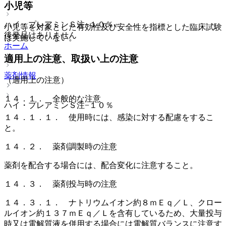
小児等
ハイ・プレアミンＳ注−１０％
小児等を対象とした有効性及び安全性を指標とした臨床試験
後発品はありません
は実施していない。
ホーム
適用上の注意、取扱い上の注意
薬剤情報
（適用上の注意）
１４．１． 全般的な注意
ハイ・プレアミンＳ注−１０％
１４．１．１． 使用時には、感染に対する配慮をするこ
と。
１４．２． 薬剤調製時の注意
薬剤を配合する場合には、配合変化に注意すること。
１４．３． 薬剤投与時の注意
１４．３．１． ナトリウムイオン約８ｍＥｑ／Ｌ、クロー
ルイオン約１３７ｍＥｑ／Ｌを含有しているため、大量投与
時又は電解質液を併用する場合には電解質バランスに注意す