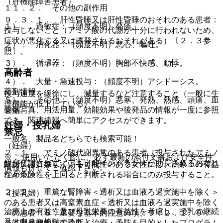
（肝機能障害患者）
１１．２． その他の副作用
９．３．１． 肝性昏睡又は肝性昏睡のおそれのある患者：
１）． 過敏症：（頻度不明）発疹。
投与しないこと（アミノ酸の代謝が十分に行われないため、
症状が悪化する又は誘発されるおそれがある）〔２．３参
２）． 消化器：（頻度不明）悪心、嘔吐。
照〕。
３）． 循環器：（頻度不明）胸部不快感、動悸。
高齢者
４）． 大量・急速投与：（頻度不明）アシドーシス。
薬剤情報
投与速度を緩徐にし、減量するなど注意すること（一般に生
５）． その他：（頻度不明）悪寒、発熱、熱感、頭痛、血
理機能が低下している）。
薬剤写真、用法用量、効能効果や後発品の情報が一度に参照
管痛。
でき、関連情報へ簡単にアクセスができます。
妊婦・授乳婦
禁忌
一般名、製品名どちらでも検索可能！
（妊婦）
２．１． アミノ酸代謝異常のある患者［投与されたアミノ
※ ご使用いただく際に、必ず最新の添付文書および安全性
酸が代謝されず、アミノ酸インバランスが助長されるおそれ
妊婦又は妊娠している可能性のある女性には、治療上の有益
情報も併せてご確認下さい。
がある］。
性が危険性を上回ると判断される場合にのみ投与すること。
２．２． 重篤な腎障害＜透析又は血液ろ過実施中を除く＞
（授乳婦）
のある患者又は高窒素血症＜透析又は血液ろ過実施中を除く
治療上の有益性及び母乳栄養の有益性を考慮し、授乳の継続
＞の患者〔８．重要な基本的注意の項、９．２．１、９．
又は中止を検討すること。
※本製品は疾病の診断・治療・予防を目的としたプログラム