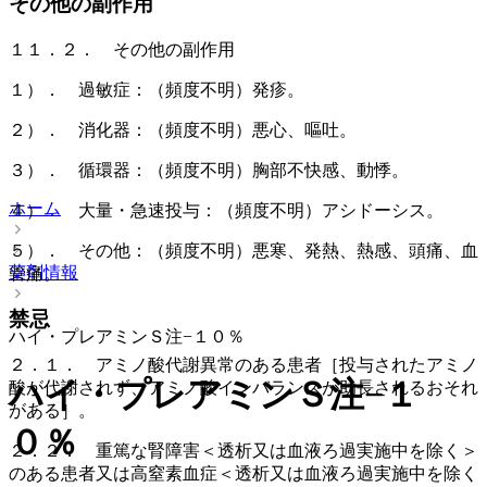
その他の副作用
１１．２． その他の副作用
１）． 過敏症：（頻度不明）発疹。
２）． 消化器：（頻度不明）悪心、嘔吐。
３）． 循環器：（頻度不明）胸部不快感、動悸。
ホーム
４）． 大量・急速投与：（頻度不明）アシドーシス。
５）． その他：（頻度不明）悪寒、発熱、熱感、頭痛、血
薬剤情報
管痛。
禁忌
ハイ・プレアミンＳ注−１０％
２．１． アミノ酸代謝異常のある患者［投与されたアミノ
ハイ・プレアミンＳ注−１
酸が代謝されず、アミノ酸インバランスが助長されるおそれ
がある］。
０％
２．２． 重篤な腎障害＜透析又は血液ろ過実施中を除く＞
のある患者又は高窒素血症＜透析又は血液ろ過実施中を除く