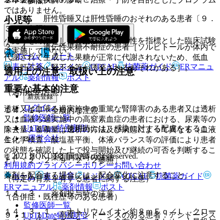
２．２参照〕。
ではありません。
２．３． 肝性昏睡又は肝性昏睡のおそれのある患者〔９．
小児等
３．１参照〕。
小児等を対象とした有効性及び安全性を指標とした臨床試験
２．４． 遺伝性果糖不耐症の患者［ソルビトールが体内で
は実施していない。
ホーム
ノート
代謝されて生成した果糖が正常に代謝されないため、低血
表・計算
レジメン
CTCAE
抗菌薬ガイド
ERマニュ
糖、肝不全、腎不全等が誘発されるおそれがある］。
適用上の注意、取扱い上の注意
アル
薬剤情報
ポスト
重要な基本的注意
（適用上の注意）
新規登録
ログイン
透析又は血液ろ過実施中の重篤な腎障害のある患者又は透析
１４．１． 全般的な注意
監修医師一覧
又は血液ろ過実施中の高窒素血症の患者における、尿素等の
UpToDate特別割引
１４．１．１． 使用時には、感染に対する配慮をするこ
除去量、蓄積量は透析の方法及び病態によって異なる（血液
運営会社
と。
生化学検査、酸塩基平衡、体液バランス等の評価により患者
の状態を確認した上で投与開始及び継続の可否を判断するこ
© 2021 HOKUTO Inc. All rights reserved.
１４．２． 薬剤調製時の注意
と）〔２．２、９．２．２参照〕。
利用規約
プライバシーポリシー
お問い合わせ
薬剤を配合する場合には、配合変化に注意すること。
ホーム
表・計算
レジメン
CTCAE
抗菌薬ガイド
（特定の背景を有する患者に関する注意）
ERマニュアル
薬剤情報
ポスト
１４．３． 薬剤投与時の注意
（合併症・既往歴等のある患者）
監修医師一覧
１４．３．１． ナトリウムイオン約８ｍＥｑ／Ｌ、クロー
９．１．１． 高度アシドーシスのある患者：アシドーシス
UpToDate特別割引