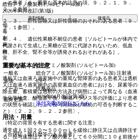
＞の患者〔８．重要な基本的注意の項、９．２．１、９．
総合アミノ酸製剤 (ソルビトール加)
２．２参照〕。
2026年04月改訂(第3版)
薬剤情報
後発品
２．３． 肝性昏睡又は肝性昏睡のおそれのある患者〔９．
他
３．１参照〕。
毒
劇
２．４． 遺伝性果糖不耐症の患者［ソルビトールが体内で
麻
代謝されて生成した果糖が正常に代謝されないため、低血
向
糖、肝不全、腎不全等が誘発されるおそれがある］。
覚
重要な基本的注意
薬効分類
総合アミノ酸製剤 (ソルビトール加)
一般名
総合アミノ酸製剤 (ソルビトール加) 注射液
透析又は血液ろ過実施中の重篤な腎障害のある患者又は透析
薬価
63
円
又は血液ろ過実施中の高窒素血症の患者における、尿素等の
メーカー
扶桑薬品
除去量、蓄積量は透析の方法及び病態によって異なる（血液
2026年04月改訂(第3版)
生化学検査、酸塩基平衡、体液バランス等の評価により患者
最終更新
添付文書のPDFはこちら
の状態を確認した上で投与開始及び継続の可否を判断するこ
と）〔２．２、９．２．２参照〕。
用法・用量
（特定の背景を有する患者に関する注意）
通常成人１回２０〜５００ｍＬを緩徐に静注又は点滴静注す
（合併症・既往歴等のある患者）
る。投与速度はアミノ酸の量として６０分間に１０ｇ前後が