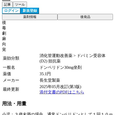
記事
ツール
ログイン
新規登録
薬剤情報
後発品
後
毒
劇
麻
向
覚
消化管運動改善薬 > ドパミン受容体
薬効分類
(D2) 拮抗薬
一般名
ドンペリドン30mg坐剤
薬価
35.1
円
メーカー
長生堂製薬
2025年05月改訂(第3版)
最終更新
添付文書のPDFはこちら
用法・用量
小児：３歳未満の場合、通常ドンペリドンとして１回１０ｍ