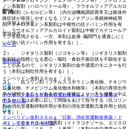
ン、クロルプロマジン、チエチルペラジン等）、ブチロフェ
ノン系製剤（ハロペリドール等）、ラウオルフィアアルカロ
貯法
イド製剤（レセルピン等）［内分泌機能調節異常又は錐体外
路症状が発現しやすくなる（フェノチアジン系精神神経用
（保管上の注意）
剤、ブチロフェノン系製剤は中枢性の抗ドパミン作用を有
し、ラウオルフィアアルカロイド製剤は中枢でカテコールア
室温保存。
ミンを枯渇させる、一方、本剤は血液−脳関門を通過しにく
いが強い抗ドパミン作用を有する）］。
ホーム
２）． ジギタリス製剤（ジゴキシン等）［ジギタリス製剤
飽和時の指標となる悪心・嘔吐・食欲不振症状を不顕化する
薬剤情報
ことがあるので、ジギタリス製剤の血中濃度のモニターを行
う（本剤は制吐作用を有する）］。
ドンペリドン坐剤３０ｍｇ「ＪＧ」
３）． 抗コリン剤（ブチルスコポラミン臭化物、チキジウ
ム臭化物、チメピジウム臭化物水和物等）［本剤の胃排出作
用が減弱することがあるので、症状により一方を減量、中止
ナウゼリン坐剤３０
消化管運動改善薬 > ドパミン受容体
するか、又は必要に応じて間隔をあけて投与する（抗コリン
(D2) 拮抗薬
剤の消化管運動抑制作用が本剤の消化管運動亢進作用と拮抗
する）］。
ドンペリドン坐剤３０ｍｇ「日新」
消化管運動改善薬 > ド
４）． ＣＹＰ３Ａ４阻害剤（イトラコナゾール、エリスロ
パミン受容体 (D2) 拮抗薬
マイシン等）〔１６．７．１参照〕［本剤の血中濃度が上昇