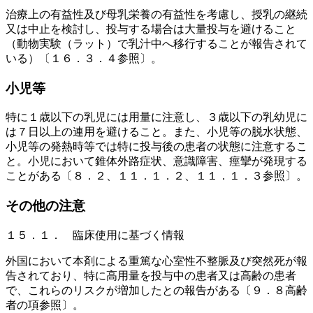
治療上の有益性及び母乳栄養の有益性を考慮し、授乳の継続
又は中止を検討し、投与する場合は大量投与を避けること
（動物実験（ラット）で乳汁中へ移行することが報告されて
いる）〔１６．３．４参照〕。
小児等
特に１歳以下の乳児には用量に注意し、３歳以下の乳幼児に
は７日以上の連用を避けること。また、小児等の脱水状態、
小児等の発熱時等では特に投与後の患者の状態に注意するこ
と。小児において錐体外路症状、意識障害、痙攣が発現する
ことがある〔８．２、１１．１．２、１１．１．３参照〕。
その他の注意
１５．１． 臨床使用に基づく情報
外国において本剤による重篤な心室性不整脈及び突然死が報
告されており、特に高用量を投与中の患者又は高齢の患者
で、これらのリスクが増加したとの報告がある〔９．８高齢
者の項参照〕。