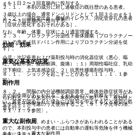
ｇを１日２〜３回直腸内に投与する。
２．１． 本剤の成分に対し過敏症の既往歴のある患者。
３歳以上の場合、通常ドンペリドンとして１回３０ｍｇを１
２．２． 消化管出血、機械的イレウス、消化管穿孔の患者
日２〜３回直腸内に投与する。
［症状が悪化するおそれがある］。
なお、年齢、体重、症状により適宜増減する。
２．３． プロラクチン分泌性下垂体腫瘍（プロラクチノー
マ）の患者［抗ドパミン作用によりプロラクチン分泌を促
効能・効果
す］。
小児：次記疾患および薬剤投与時の消化器症状（悪心、嘔
重要な基本的注意
吐、食欲不振、腹部膨満、腹痛）；１）周期性嘔吐症、乳幼
児下痢症、上気道感染症、２）抗悪性腫瘍剤投与時。
８．１． ショックを起こすことがある〔１１．１．１参
照〕。
副作用
８．２． 間脳の内分泌機能調節異常、錐体外路症状等があ
次の副作用があらわれることがあるので、観察を十分に行
らわれることがあるので、本剤の投与に際しては、有効性と
い、異常が認められた場合には投与を中止するなど適切な処
安全性を十分考慮のうえ使用すること〔９．７小児等の項、
置を行うこと。
１１．１．２参照〕。
重大な副作用
８．３． 眠気、めまい・ふらつきがあらわれることがある
ので、本剤投与中の患者には自動車の運転等危険を伴う機械
１１．１． 重大な副作用
操作に注意させること。