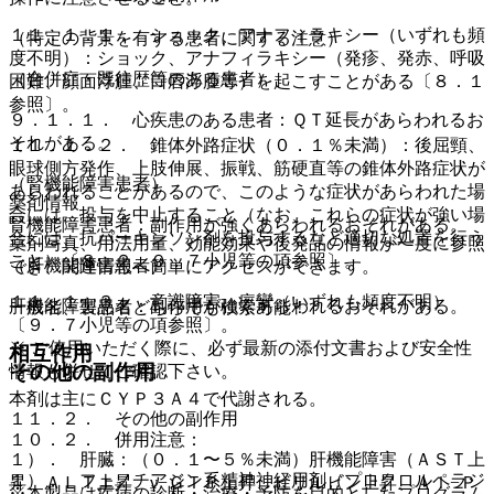
１１．１．１． ショック、アナフィラキシー（いずれも頻
（特定の背景を有する患者に関する注意）
度不明）：ショック、アナフィラキシー（発疹、発赤、呼吸
（合併症・既往歴等のある患者）
困難、顔面浮腫、口唇浮腫等）を起こすことがある〔８．１
参照〕。
９．１．１． 心疾患のある患者：ＱＴ延長があらわれるお
それがある。
１１．１．２． 錐体外路症状（０．１％未満）：後屈頸、
眼球側方発作、上肢伸展、振戦、筋硬直等の錐体外路症状が
（腎機能障害患者）
あらわれることがあるので、このような症状があらわれた場
薬剤情報
合には、投与を中止すること（なお、これらの症状が強い場
腎機能障害患者：副作用が強くあらわれるおそれがある。
合には、抗パーキンソン剤を投与するなど適切な処置を行う
薬剤写真、用法用量、効能効果や後発品の情報が一度に参照
こと）〔８．２、９．７小児等の項参照〕。
（肝機能障害患者）
でき、関連情報へ簡単にアクセスができます。
１１．１．３． 意識障害、痙攣（いずれも頻度不明）
肝機能障害患者：副作用が強くあらわれるおそれがある。
一般名、製品名どちらでも検索可能！
〔９．７小児等の項参照〕。
※ ご使用いただく際に、必ず最新の添付文書および安全性
相互作用
その他の副作用
情報も併せてご確認下さい。
本剤は主にＣＹＰ３Ａ４で代謝される。
１１．２． その他の副作用
１０．２． 併用注意：
１）． 肝臓：（０．１〜５％未満）肝機能障害（ＡＳＴ上
１）． フェノチアジン系精神神経用剤（プロクロルペラジ
昇、ＡＬＴ上昇、γ−ＧＴＰ上昇、ビリルビン上昇、Ａｌ−Ｐ
※本製品は疾病の診断・治療・予防を目的としたプログラム