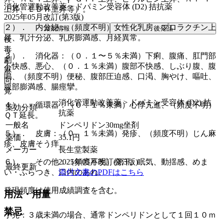
消化管運動改善薬 > ドパミン受容体 (D2) 拮抗薬
上昇、ＬＤＨ上昇等）。
2025年05月改訂(第3版)
２）． 内分泌：（頻度不明）女性化乳房、プロラクチン上
薬剤情報
後発品
昇、乳汁分泌、乳房膨満感、月経異常。
後
毒
３）． 消化器：（０．１〜５％未満）下痢、腹痛、肛門部
劇
不快感、悪心、（０．１％未満）腹部不快感、しぶり腹、腹
麻
鳴、（頻度不明）便秘、腹部圧迫感、口渇、胸やけ、嘔吐、
向
腹部膨満感、腸痙攣。
覚
消化管運動改善薬 > ドパミン受容体 (D2) 拮
４）． 循環器：（０．１％未満）心悸亢進、（頻度不明）
薬効分類
抗薬
ＱＴ延長。
一般名
ドンペリドン30mg坐剤
５）． 皮膚：（０．１％未満）発疹、（頻度不明）じん麻
薬価
35.1
円
疹、皮膚そう痒。
メーカー
長生堂製薬
2025年05月改訂(第3版)
６）． その他：（頻度不明）発汗、眠気、動揺感、めま
最終更新
添付文書のPDFはこちら
い・ふらつき、口内のあれ。
発現頻度は使用成績調査を含む。
用法・用量
禁忌
小児：３歳未満の場合、通常ドンペリドンとして１回１０ｍ