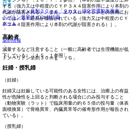
する（強力又は中程度のＣＹＰ３Ａ４阻害作用により本剤の
ドンペリドン坐剤３０ｍｇ「タカタ」
消化管運動改善薬 >
代謝が阻害される）。また、エリスロマイシンとの併用にお
ドパミン受容体 (D2) 拮抗薬
いては、ＱＴ延長が報告されている（強力又は中程度のＣＹ
ホーム
Ｐ３Ａ４阻害作用により本剤の代謝が阻害される）］。
高齢者
薬剤情報
減量するなど注意すること（一般に高齢者では生理機能が低
下している）〔１５．１参照〕。
ドンペリドン坐剤３０ｍｇ「ＪＧ」
妊婦・授乳婦
（妊婦）
妊婦又は妊娠している可能性のある女性には、治療上の有益
性が危険性を上回ると判断される場合にのみ投与すること
（動物実験（ラット）で臨床用量の約６５倍の投与量（体表
面積換算）で骨格異常、内臓異常等の催奇形作用が報告され
ている）。
（授乳婦）