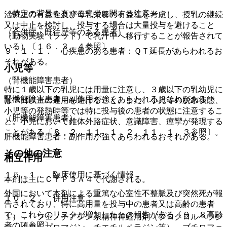
（特定の背景を有する患者に関する注意）
治療上の有益性及び母乳栄養の有益性を考慮し、授乳の継続
又は中止を検討し、投与する場合は大量投与を避けること
（合併症・既往歴等のある患者）
（動物実験（ラット）で乳汁中へ移行することが報告されて
いる）〔１６．３．４参照〕。
９．１．１． 心疾患のある患者：ＱＴ延長があらわれるお
それがある。
小児等
（腎機能障害患者）
特に１歳以下の乳児には用量に注意し、３歳以下の乳幼児に
腎機能障害患者：副作用が強くあらわれるおそれがある。
は７日以上の連用を避けること。また、小児等の脱水状態、
小児等の発熱時等では特に投与後の患者の状態に注意するこ
（肝機能障害患者）
と。小児において錐体外路症状、意識障害、痙攣が発現する
ことがある〔８．２、１１．１．２、１１．１．３参照〕。
肝機能障害患者：副作用が強くあらわれるおそれがある。
その他の注意
相互作用
１５．１． 臨床使用に基づく情報
本剤は主にＣＹＰ３Ａ４で代謝される。
外国において本剤による重篤な心室性不整脈及び突然死が報
１０．２． 併用注意：
告されており、特に高用量を投与中の患者又は高齢の患者
で、これらのリスクが増加したとの報告がある〔９．８高齢
１）． フェノチアジン系精神神経用剤（プロクロルペラジ
者の項参照〕。