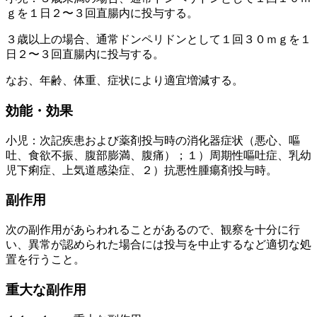
ｇを１日２〜３回直腸内に投与する。
３歳以上の場合、通常ドンペリドンとして１回３０ｍｇを１
日２〜３回直腸内に投与する。
なお、年齢、体重、症状により適宜増減する。
効能・効果
小児：次記疾患および薬剤投与時の消化器症状（悪心、嘔
吐、食欲不振、腹部膨満、腹痛）；１）周期性嘔吐症、乳幼
児下痢症、上気道感染症、２）抗悪性腫瘍剤投与時。
副作用
次の副作用があらわれることがあるので、観察を十分に行
い、異常が認められた場合には投与を中止するなど適切な処
置を行うこと。
重大な副作用