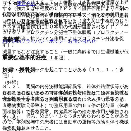
マイシン等）〔１６．７．１参照〕［本剤の血中濃度が上昇
運営会社
２．１． 本剤の成分に対し過敏症の既往歴のある患者。
する（強力又は中程度のＣＹＰ３Ａ４阻害作用により本剤の
© 2021 HOKUTO Inc. All rights reserved.
代謝が阻害される）。また、エリスロマイシンとの併用にお
２．２． 消化管出血、機械的イレウス、消化管穿孔の患者
いては、ＱＴ延長が報告されている（強力又は中程度のＣＹ
［症状が悪化するおそれがある］。
※本製品は疾病の診断・治療・予防を目的としたプログラム
Ｐ３Ａ４阻害作用により本剤の代謝が阻害される）］。
ではありません。
２．３． プロラクチン分泌性下垂体腫瘍（プロラクチノー
マ）の患者［抗ドパミン作用によりプロラクチン分泌を促
高齢者
利用規約
プライバシーポリシー
お問い合わせ
す］。
減量するなど注意すること（一般に高齢者では生理機能が低
重要な基本的注意
下している）〔１５．１参照〕。
８．１． ショックを起こすことがある〔１１．１．１参
妊婦・授乳婦
照〕。
（妊婦）
８．２． 間脳の内分泌機能調節異常、錐体外路症状等があ
らわれることがあるので、本剤の投与に際しては、有効性と
妊婦又は妊娠している可能性のある女性には、治療上の有益
安全性を十分考慮のうえ使用すること〔９．７小児等の項、
性が危険性を上回ると判断される場合にのみ投与すること
１１．１．２参照〕。
（動物実験（ラット）で臨床用量の約６５倍の投与量（体表
面積換算）で骨格異常、内臓異常等の催奇形作用が報告され
８．３． 眠気、めまい・ふらつきがあらわれることがある
ている）。
ので、本剤投与中の患者には自動車の運転等危険を伴う機械
操作に注意させること。
（授乳婦）