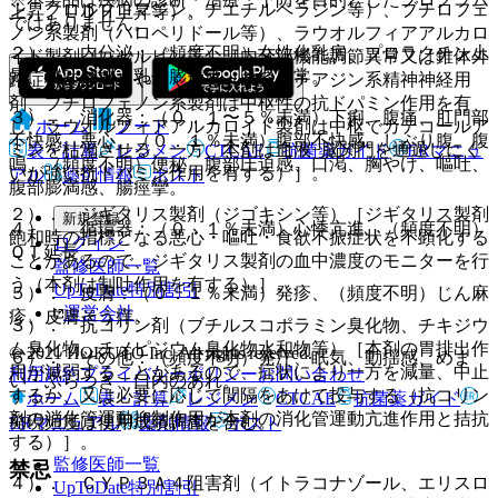
ン、クロルプロマジン、チエチルペラジン等）、ブチロフェ
上昇、ＬＤＨ上昇等）。
ではありません。
ノン系製剤（ハロペリドール等）、ラウオルフィアアルカロ
２）． 内分泌：（頻度不明）女性化乳房、プロラクチン上
イド製剤（レセルピン等）［内分泌機能調節異常又は錐体外
昇、乳汁分泌、乳房膨満感、月経異常。
路症状が発現しやすくなる（フェノチアジン系精神神経用
剤、ブチロフェノン系製剤は中枢性の抗ドパミン作用を有
３）． 消化器：（０．１〜５％未満）下痢、腹痛、肛門部
ホーム
ノート
し、ラウオルフィアアルカロイド製剤は中枢でカテコールア
不快感、悪心、（０．１％未満）腹部不快感、しぶり腹、腹
ミンを枯渇させる、一方、本剤は血液−脳関門を通過しにく
表・計算
レジメン
CTCAE
抗菌薬ガイド
ERマニュ
鳴、（頻度不明）便秘、腹部圧迫感、口渇、胸やけ、嘔吐、
いが強い抗ドパミン作用を有する）］。
アル
薬剤情報
ポスト
腹部膨満感、腸痙攣。
２）． ジギタリス製剤（ジゴキシン等）［ジギタリス製剤
新規登録
４）． 循環器：（０．１％未満）心悸亢進、（頻度不明）
飽和時の指標となる悪心・嘔吐・食欲不振症状を不顕化する
ログイン
ＱＴ延長。
ことがあるので、ジギタリス製剤の血中濃度のモニターを行
監修医師一覧
う（本剤は制吐作用を有する）］。
UpToDate特別割引
５）． 皮膚：（０．１％未満）発疹、（頻度不明）じん麻
運営会社
疹、皮膚そう痒。
３）． 抗コリン剤（ブチルスコポラミン臭化物、チキジウ
ム臭化物、チメピジウム臭化物水和物等）［本剤の胃排出作
© 2021 HOKUTO Inc. All rights reserved.
６）． その他：（頻度不明）発汗、眠気、動揺感、めま
用が減弱することがあるので、症状により一方を減量、中止
利用規約
プライバシーポリシー
お問い合わせ
い・ふらつき、口内のあれ。
するか、又は必要に応じて間隔をあけて投与する（抗コリン
ホーム
表・計算
レジメン
CTCAE
抗菌薬ガイド
剤の消化管運動抑制作用が本剤の消化管運動亢進作用と拮抗
発現頻度は使用成績調査を含む。
ERマニュアル
薬剤情報
ポスト
する）］。
監修医師一覧
禁忌
４）． ＣＹＰ３Ａ４阻害剤（イトラコナゾール、エリスロ
UpToDate特別割引