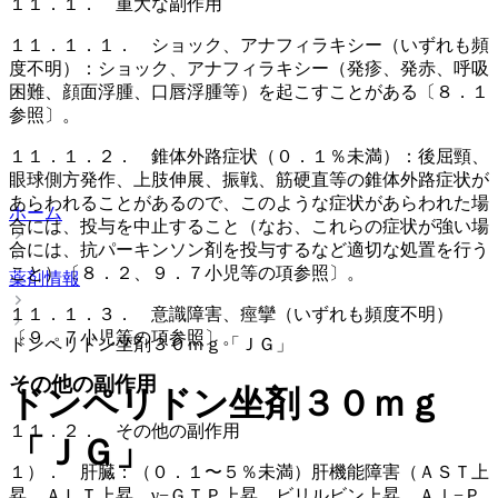
１１．１． 重大な副作用
１１．１．１． ショック、アナフィラキシー（いずれも頻
度不明）：ショック、アナフィラキシー（発疹、発赤、呼吸
困難、顔面浮腫、口唇浮腫等）を起こすことがある〔８．１
参照〕。
１１．１．２． 錐体外路症状（０．１％未満）：後屈頸、
眼球側方発作、上肢伸展、振戦、筋硬直等の錐体外路症状が
あらわれることがあるので、このような症状があらわれた場
ホーム
合には、投与を中止すること（なお、これらの症状が強い場
合には、抗パーキンソン剤を投与するなど適切な処置を行う
こと）〔８．２、９．７小児等の項参照〕。
薬剤情報
１１．１．３． 意識障害、痙攣（いずれも頻度不明）
〔９．７小児等の項参照〕。
ドンペリドン坐剤３０ｍｇ「ＪＧ」
その他の副作用
ドンペリドン坐剤３０ｍｇ
１１．２． その他の副作用
「ＪＧ」
１）． 肝臓：（０．１〜５％未満）肝機能障害（ＡＳＴ上
昇、ＡＬＴ上昇、γ−ＧＴＰ上昇、ビリルビン上昇、Ａｌ−Ｐ