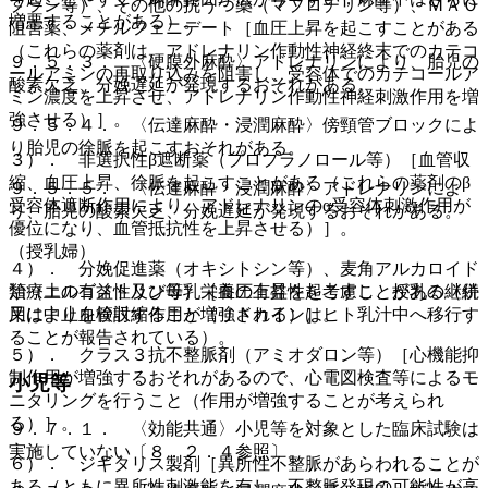
プラン等）、その他の抗うつ薬（マプロチリン等）、ＭＡＯ
増悪することがある）。
阻害薬、メチルフェニデート［血圧上昇を起こすことがある
（これらの薬剤は、アドレナリン作動性神経終末でのカテコ
９．５．３． 〈硬膜外麻酔〉アドレナリンにより、胎児の
ールアミンの再取り込みを阻害し、受容体でのカテコールア
酸素欠乏、分娩遅延が発現するおそれがある。
ミン濃度を上昇させ、アドレナリン作動性神経刺激作用を増
強させる）］。
９．５．４． 〈伝達麻酔・浸潤麻酔〉傍頸管ブロックによ
り胎児の徐脈を起こすおそれがある。
３）． 非選択性β遮断薬（プロプラノロール等）［血管収
縮、血圧上昇、徐脈を起こすことがある（これらの薬剤のβ
９．５．５． 〈伝達麻酔・浸潤麻酔〉アドレナリンによ
受容体遮断作用により、アドレナリンのα受容体刺激作用が
り、胎児の酸素欠乏、分娩遅延が発現するおそれがある。
優位になり、血管抵抗性を上昇させる）］。
（授乳婦）
４）． 分娩促進薬（オキシトシン等）、麦角アルカロイド
治療上の有益性及び母乳栄養の有益性を考慮し、授乳の継続
類（エルゴメトリン等）［血圧上昇を起こすことがある（併
又は中止を検討すること（リドカインはヒト乳汁中へ移行す
用により血管収縮作用が増強される）］。
ることが報告されている）。
５）． クラス３抗不整脈剤（アミオダロン等）［心機能抑
制作用が増強するおそれがあるので、心電図検査等によるモ
小児等
ニタリングを行うこと（作用が増強することが考えられ
る）］。
９．７．１． 〈効能共通〉小児等を対象とした臨床試験は
実施していない〔８．２．４参照〕。
６）． ジギタリス製剤［異所性不整脈があらわれることが
ある（ともに異所性刺激能を有し、不整脈発現の可能性が高