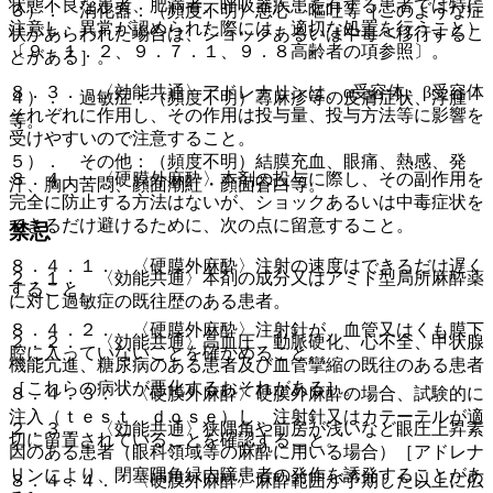
状態不良な患者、肥満者、呼吸器疾患を有する患者では特に
３）． 消化器：（頻度不明）悪心・嘔吐等［このような症
注意し、異常が認められた際には、適切な処置を行うこと）
状があらわれた場合は、ショックあるいは中毒へ移行するこ
〔９．１．２、９．７．１、９．８高齢者の項参照〕。
とがある］。
８．３． 〈効能共通〉アドレナリンは、α受容体、β受容体
４）． 過敏症：（頻度不明）蕁麻疹等の皮膚症状、浮腫
それぞれに作用し、その作用は投与量、投与方法等に影響を
等。
受けやすいので注意すること。
５）． その他：（頻度不明）結膜充血、眼痛、熱感、発
８．４． 〈硬膜外麻酔〉本剤の投与に際し、その副作用を
汗、胸内苦悶、顔面潮紅・顔面蒼白等。
完全に防止する方法はないが、ショックあるいは中毒症状を
できるだけ避けるために、次の点に留意すること。
禁忌
８．４．１． 〈硬膜外麻酔〉注射の速度はできるだけ遅く
２．１． 〈効能共通〉本剤の成分又はアミド型局所麻酔薬
すること。
に対し過敏症の既往歴のある患者。
８．４．２． 〈硬膜外麻酔〉注射針が、血管又はくも膜下
２．２． 〈効能共通〉高血圧、動脈硬化、心不全、甲状腺
腔に入っていないことを確かめること。
機能亢進、糖尿病のある患者及び血管攣縮の既往のある患者
［これらの病状が悪化するおそれがある］。
８．４．３． 〈硬膜外麻酔〉硬膜外麻酔の場合、試験的に
注入（ｔｅｓｔ ｄｏｓｅ）し、注射針又はカテーテルが適
２．３． 〈効能共通〉狭隅角や前房が浅いなど眼圧上昇素
切に留置されていることを確認すること。
因のある患者（眼科領域等の麻酔に用いる場合）［アドレナ
リンにより、閉塞隅角緑内障患者の発作を誘発することがあ
８．４．４． 〈硬膜外麻酔〉麻酔範囲が予期した以上に広