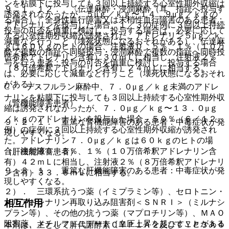
ンを粘膜下に投与しても３回以上持続する心室性期外収縮は
９．１．１２． 〈伝達麻酔・浸潤麻酔（耳、指趾へ投与す
誘発されなかったが、５μｇ／ｋｇ〜１４．９μｇ／ｋｇの
る場合）〉全身性血行障害又は末梢性血行障害のある患者：
アドレナリンを投与した場合、１／３の症例に３回以上持続
投与の可否を慎重に検討し、投与する場合は、必要に応じて
する心室性期外収縮が誘発された。アドレナリン５μｇ／ｋ
減量など行うこと（壊死状態になるおそれがある）、伝達麻
ｇは６０ｋｇのヒトの場合、注射液０．５％、１％（１０万
酔で複数の指趾へ同時投与・浸潤麻酔で複数の指趾へ同時投
倍希釈アドレナリン含有）３０ｍＬに相当し、注射液２％
与を行う患者：投与の可否を慎重に検討し、投与する場合
（８万倍希釈アドレナリン含有）２４ｍＬに相当する。
は、必要に応じて減量など行うこと（壊死状態になるおそれ
がある）。
C． デスフルラン麻酔中、７．０μｇ／ｋｇ未満のアドレ
ナリンを粘膜下に投与しても３回以上持続する心室性期外収
（腎機能障害患者）
縮は誘発されなかったが、７．０μｇ／ｋｇ〜１３．０μｇ
／ｋｇのアドレナリンを投与した場合、５０％（６／１２
９．２．１． 重篤な腎機能障害のある患者：中毒症状が発
例）の症例に３回以上持続する心室性期外収縮が誘発され
現しやすくなる。
た。アドレナリン７．０μｇ／ｋｇは６０ｋｇのヒトの場
合、注射液０．５％、１％（１０万倍希釈アドレナリン含
（肝機能障害患者）
有）４２ｍＬに相当し、注射液２％（８万倍希釈アドレナリ
９．３．１． 重篤な肝機能障害のある患者：中毒症状が発
ン含有）３３．６ｍＬに相当する。
現しやすくなる。
２）． 三環系抗うつ薬（イミプラミン等）、セロトニン・
ノルアドレナリン再取り込み阻害剤＜ＳＮＲＩ＞（ミルナシ
相互作用
プラン等）、その他の抗うつ薬（マプロチリン等）、ＭＡＯ
阻害薬、メチルフェニデート［血圧上昇を起こすことがある
本剤は、主として肝代謝酵素ＣＹＰ１Ａ２及びＣＹＰ３Ａ４