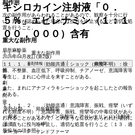
副作用
キシロカイン注射液「０．
次の副作用があらわれることがあるので、観察を十分に行
５％」エピレナミン（１：１
い、異常が認められた場合には投与を中止するなど適切な処
置を行うこと。
００，０００）含有
重大な副作用
局所麻酔薬
１１．１． 重大な副作用
2026年04月改訂(第2版)
薬剤情報
後発品
１１．１．１． 〈効能共通〉ショック（頻度不明）：徐
他
脈、不整脈、血圧低下、呼吸抑制、チアノーゼ、意識障害等
毒
を生じ、まれに心停止を来すことがある。
劇
また、まれにアナフィラキシーショックを起こしたとの報告
麻
がある。
向
覚
１１．１．２． 〈効能共通〉意識障害、振戦、痙攣（いず
薬効分類
局所麻酔薬
れも頻度不明）：意識障害、振戦、痙攣等の中毒症状があら
一般名
リドカイン塩酸塩・アドレナリン (1) 注射液
われることがあるので、このような症状があらわれた場合に
薬価
118
円
は、直ちに投与を中止し、適切な処置を行うこと〔１３．過
量投与の項参照〕。
メーカー
サンドファーマ