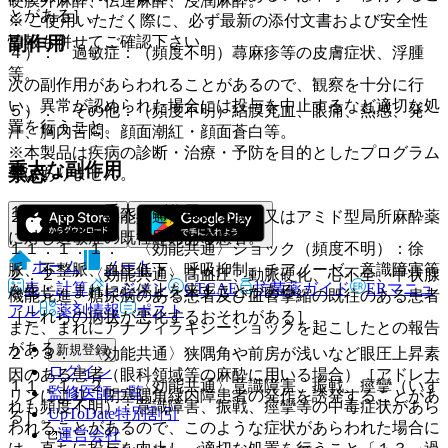
硬膜外麻酔、伝達麻酔、浸潤麻酔。
とがある］。
※ ご使用いただく際に、必ず最新の添付文書および安全性
情報も併せてご確認下さい。
副作用
４）． 過敏症：（頻度不明）蕁麻疹等の皮膚症状、浮腫
等。
次の副作用があらわれることがあるので、観察を十分に行
い、異常が認められた場合には投与を中止するなど適切な処
５）． その他：（頻度不明）結膜充血、眼痛、熱感、発
置を行うこと。
汗、胸内苦悶、顔面潮紅・顔面蒼白等。
※本製品は疾病の診断・治療・予防を目的としたプログラム
重大な副作用
禁忌
ではありません。
１１．１． 重大な副作用
２．１． 〈効能共通〉本剤の成分又はアミド型局所麻酔薬
に対し過敏症の既往歴のある患者。
１１．１．１． 〈効能共通〉ショック（頻度不明）：徐
ホーム
ノート
脈、不整脈、血圧低下、呼吸抑制、チアノーゼ、意識障害等
２．２． 〈効能共通〉高血圧、動脈硬化、心不全、甲状腺
表・計算
レジメン
CTCAE
抗菌薬ガイド
ERマニュ
を生じ、まれに心停止を来すことがある。
機能亢進、糖尿病のある患者及び血管攣縮の既往のある患者
アル
薬剤情報
ポスト
［これらの病状が悪化するおそれがある］。
また、まれにアナフィラキシーショックを起こしたとの報告
がある。
新規登録
２．３． 〈効能共通〉狭隅角や前房が浅いなど眼圧上昇素
ログイン
因のある患者（眼科領域等の麻酔に用いる場合）［アドレナ
１１．１．２． 〈効能共通〉意識障害、振戦、痙攣（いず
監修医師一覧
リンにより、閉塞隅角緑内障患者の発作を誘発することがあ
れも頻度不明）：意識障害、振戦、痙攣等の中毒症状があら
UpToDate特別割引
る］。
われることがあるので、このような症状があらわれた場合に
運営会社