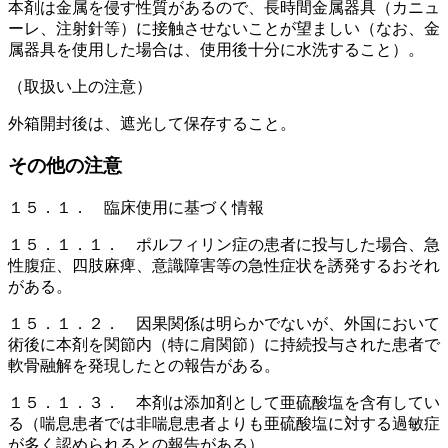
本剤は金属を侵す性質があるので、長時間金属器具（カニュ
ーレ、注射針等）に接触させないことが望ましい（なお、金
属器具を使用した場合は、使用後十分に水洗すること）。
（取扱い上の注意）
外箱開封後は、遮光して保存すること。
その他の注意
１５．１． 臨床使用に基づく情報
１５．１．１． ポルフィリン症の患者に投与した場合、急
性腹症、四肢麻痺、意識障害等の急性症状を誘発するおそれ
がある。
１５．１．２． 因果関係は明らかでないが、外国において
術後に本剤を関節内（特に肩関節）に持続投与された患者で
軟骨融解を発現したとの報告がある。
１５．１．３． 本剤は添加剤として亜硫酸塩を含有してい
る（喘息患者では非喘息患者よりも亜硫酸塩に対する過敏症
が多く認められるとの報告がある）。