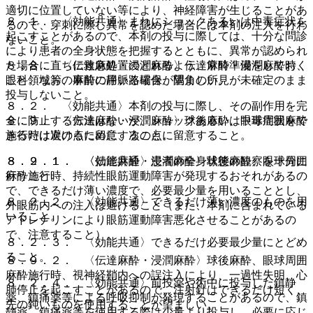
適切に位置していない等により、神経障害が生じることがあ
８．１． 〈効能共通〉まれにショックあるいは中毒症状を
るので、穿刺に際し異常を認めた場合には本剤の注入を行わ
起こすことがあるので、本剤の投与に際しては、十分な問診
ないこと。
により患者の全身状態を把握するとともに、異常が認められ
た場合に直ちに救急処置のとれるよう、常時準備をしておく
８．８． 〈伝達麻酔・浸潤麻酔〉伝達麻酔・浸潤麻酔時、
こと。なお、事前の静脈路確保が望ましい。
眼科領域等の麻酔に用いる場合、隅角の所見が未確定のまま
投与しないこと。
８．２． 〈効能共通〉本剤の投与に際し、その副作用を完
全に防止する方法はないが、ショックあるいは中毒症状をで
８．９． 〈伝達麻酔・浸潤麻酔〉球後麻酔、眼球周囲麻酔
きるだけ避けるために、次の点に留意すること。
施行時は次の点に留意すること。
８．２．１． 〈効能共通〉患者の全身状態の観察を十分に
８．９．１． 〈伝達麻酔・浸潤麻酔〉球後麻酔、眼球周囲
行うこと。
麻酔施行時、持続性眼筋運動障害が発現するおそれがあるの
で、できるだけ薄い濃度で、必要最少量を用いることとし、
８．２．２． 〈効能共通〉できるだけ薄い濃度のものを用
外眼筋内への注入は避けること（また、本剤に含まれている
いること。
アドレナリンにより眼筋運動障害悪化させることがあるの
で、注意すること）。
８．２．３． 〈効能共通〉できるだけ必要最少量にとどめ
ること。
８．９．２． 〈伝達麻酔・浸潤麻酔〉球後麻酔、眼球周囲
麻酔施行時、視神経鞘内への誤注入により、一過性失明、心
８．２．４． 〈効能共通〉前投薬や術中に投与した鎮静
肺停止を起こすことがあるので、注射針はできるだけ短く、
薬、鎮痛薬等による呼吸抑制が発現することがあるので、鎮
先の鈍いものを使用することが望ましい。
静薬、鎮痛薬等を使用する際は少量より投与し、必要に応じ