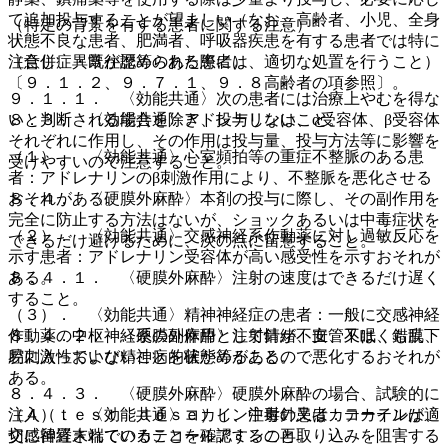
て追加投与することが望ましい（なお、高齢者、小児、全身
（特定の背景を有する患者に関する注意）
状態不良な患者、肥満者、呼吸器疾患を有する患者では特に
注意し、異常が認められた際には、適切な処置を行うこと）
（合併症・既往歴等のある患者）
〔９．１．２、９．７．１、９．８高齢者の項参照〕。
９．１．１． 〈効能共通〉次の患者には治療上やむを得な
８．３． 〈効能共通〉アドレナリンは、α受容体、β受容体
いと判断される場合を除き、投与しないこと。
それぞれに作用し、その作用は投与量、投与方法等に影響を
（１）． 〈効能共通〉心室頻拍等の重症不整脈のある患
受けやすいので注意すること。
者：アドレナリンのβ刺激作用により、不整脈を悪化させる
８．４． 〈硬膜外麻酔〉本剤の投与に際し、その副作用を
おそれがある。
完全に防止する方法はないが、ショックあるいは中毒症状を
（２）． 〈効能共通〉交感神経系作動薬に対し過敏反応を
できるだけ避けるために、次の点に留意すること。
示す患者：アドレナリン受容体が高い感受性を示すおそれが
８．４．１． 〈硬膜外麻酔〉注射の速度はできるだけ遅く
ある。
すること。
（３）． 〈効能共通〉精神神経症の患者：一般に交感神経
８．４．２． 〈硬膜外麻酔〉注射針が、血管又はくも膜下
作動薬の中枢神経系の副作用として情緒不安、不眠、錯乱、
腔に入っていないことを確かめること。
易刺激性および精神病的状態等があるので悪化するおそれが
ある。
８．４．３． 〈硬膜外麻酔〉硬膜外麻酔の場合、試験的に
注入（ｔｅｓｔ ｄｏｓｅ）し、注射針又はカテーテルが適
（４）． 〈効能共通〉コカイン中毒の患者：コカインは、
切に留置されていることを確認すること。
交感神経末端でのカテコールアミンの再取り込みを阻害する