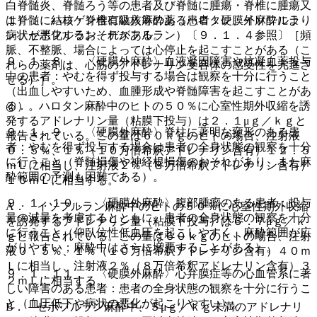
白脊髄炎、脊髄ろう等の患者及び脊髄に腫瘍・脊椎に腫瘍又
１）． ハロゲン含有吸入麻酔薬（ハロタン、イソフルラ
は脊髄に結核・脊椎に結核等のある患者：硬膜外麻酔により
ン、セボフルラン、デスフルラン）〔９．１．４参照〕［頻
病状が悪化するおそれがある。
脈、不整脈、場合によっては心停止を起こすことがある（こ
９．１．８． 〈硬膜外麻酔〉血液凝固障害や抗凝血薬投与
れらの薬剤は、心筋のアドレナリン受容体の感受性を亢進さ
中の患者：やむを得ず投与する場合は観察を十分に行うこと
せる）］。
（出血しやすいため、血腫形成や脊髄障害を起こすことがあ
@． ハロタン麻酔中のヒトの５０％に心室性期外収縮を誘
る）。
発するアドレナリン量（粘膜下投与）は２．１μｇ／ｋｇと
９．１．９． 〈硬膜外麻酔〉脊柱に著明な変形のある患
報告されている。この量は６０ｋｇのヒトの場合、注射液
者：やむを得ず投与する場合は患者の全身状態の観察を十分
０．５％、１％（１０万倍希釈アドレナリン含有）１２．５
に行うこと（脊髄損傷や神経根損傷のおそれがあり、また麻
ｍＬに相当し、注射液２％（８万倍希釈アドレナリン含有）
酔範囲の予測も困難である）。
１０ｍＬに相当する。
９．１．１０． 〈硬膜外麻酔〉腹部腫瘤のある患者：投与
A． イソフルラン麻酔中のヒトの５０％に心室性期外収縮
量の減量を考慮するとともに、患者の全身状態の観察を十分
を誘発するアドレナリン量（粘膜下投与）は６．７μｇ／ｋ
に行うこと（仰臥位性低血圧を起こしやすく、麻酔範囲が広
ｇと報告されている。この量は６０ｋｇのヒトの場合、注射
がりやすい；麻酔中はさらに増悪することがある）。
液０．５％、１％（１０万倍希釈アドレナリン含有）４０ｍ
Ｌに相当し、注射液２％（８万倍希釈アドレナリン含有）３
９．１．１１． 〈硬膜外麻酔〉心弁膜症等の心血管系に著
２ｍＬに相当する。
しい障害のある患者：患者の全身状態の観察を十分に行うこ
と（血圧低下や病状の悪化が起こりやすい）。
B． セボフルラン麻酔中、５μｇ／ｋｇ未満のアドレナリ