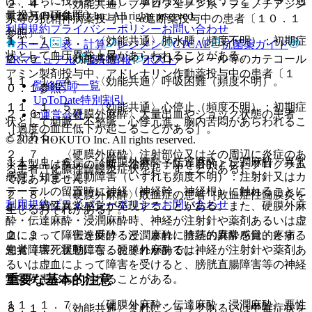
は、直ちに投与を中止し、適切な処置を行うこと〔１３．過
２．４． 〈効能共通〉ブチロフェノン系・フェノチアジン
量投与の項参照〕。
© 2021 HOKUTO Inc. All rights reserved.
系等の抗精神病薬投与中、α遮断薬投与中の患者〔１０．１
利用規約
プライバシーポリシー
お問い合わせ
参照〕。
１１．１．３． 〈効能共通〉肺水腫（頻度不明）：初期症
ホーム
表・計算
レジメン
CTCAE
抗菌薬ガイド
状として血圧異常上昇があらわれることがある。
２．５． 〈効能共通〉イソプロテレノール等のカテコール
ERマニュアル
薬剤情報
ポスト
アミン製剤投与中、アドレナリン作動薬投与中の患者〔１
１１．１．４． 〈効能共通〉呼吸困難（頻度不明）。
監修医師一覧
０．１参照〕。
UpToDate特別割引
１１．１．５． 〈効能共通〉心停止（頻度不明）：初期症
２．６． 〈硬膜外麻酔〉大量出血やショック状態の患者
運営会社
状として頻脈、不整脈、心悸亢進、胸内苦悶があらわれるこ
［過度の血圧低下が起こることがある］。
とがある。
© 2021 HOKUTO Inc. All rights reserved.
２．７． 〈硬膜外麻酔〉注射部位又はその周辺に炎症のあ
１１．１．６． 〈硬膜外麻酔・伝達麻酔・浸潤麻酔〉異常
※本製品は疾病の診断・治療・予防を目的としたプログラム
る患者［化膿性髄膜炎症状を起こすことがある］。
感覚、知覚・運動障害（いずれも頻度不明）：注射針又はカ
ではありません。
テーテルの留置時に神経（神経幹、神経根）に触れることに
２．８． 〈硬膜外麻酔〉敗血症の患者［敗血症性髄膜炎を
利用規約
プライバシーポリシー
お問い合わせ
より一過性異常感覚が発現することがある。また、硬膜外麻
生じるおそれがある］。
酔・伝達麻酔・浸潤麻酔時、神経が注射針や薬剤あるいは虚
２．９． 〈伝達麻酔・浸潤麻酔〉陰茎の麻酔を目的とする
血によって障害を受けると、まれに持続的異常感覚、疼痛、
患者［壊死状態になるおそれがある］。
知覚障害、運動障害、硬膜外麻酔では神経が注射針や薬剤あ
るいは虚血によって障害を受けると、膀胱直腸障害等の神経
重要な基本的注意
学的疾患があらわれることがある。
１１．１．７． 〈硬膜外麻酔・伝達麻酔・浸潤麻酔〉悪性
８．１． 〈効能共通〉まれにショックあるいは中毒症状を