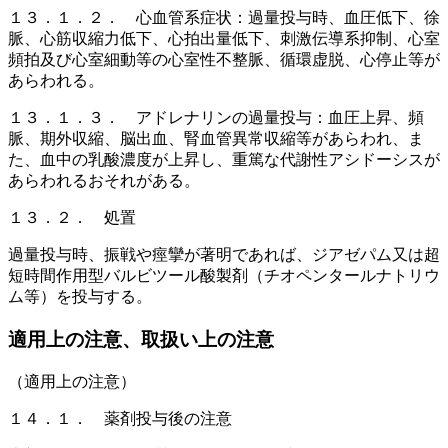
１３．１．２． 心血管系症状：過量投与時、血圧低下、徐
脈、心筋収縮力低下、心拍出量低下、刺激伝導系抑制、心室
頻拍及び心室細動等の心室性不整脈、循環虚脱、心停止等が
あらわれる。
１３．１．３． アドレナリンの過量投与：血圧上昇、頻
脈、期外収縮、脳出血、腎血管異常収縮等があらわれ、ま
た、血中の乳酸濃度が上昇し、重篤な代謝性アシドーシスが
あらわれるおそれがある。
１３．２． 処置
過量投与時、振戦や痙攣が著明であれば、ジアゼパム又は超
短時間作用型バルビツール酸製剤（チオペンタールナトリウ
ム等）を投与する。
適用上の注意、取扱い上の注意
（適用上の注意）
１４．１． 薬剤投与後の注意