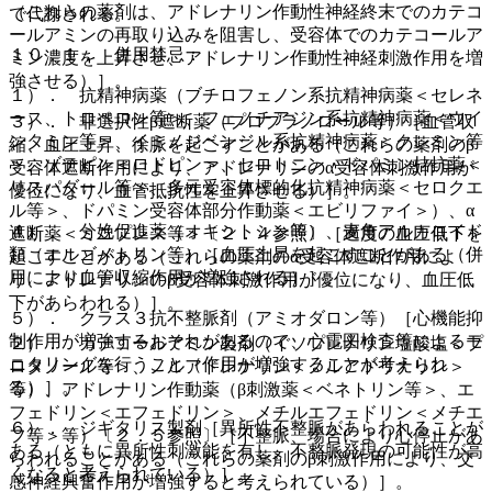
（これらの薬剤は、アドレナリン作動性神経終末でのカテコ
で代謝される。
ールアミンの再取り込みを阻害し、受容体でのカテコールア
１０．１． 併用禁忌：
ミン濃度を上昇させ、アドレナリン作動性神経刺激作用を増
強させる）］。
１）． 抗精神病薬（ブチロフェノン系抗精神病薬＜セレネ
ース、トロペロン等＞、フェノチアジン系抗精神病薬＜ウイ
３）． 非選択性β遮断薬（プロプラノロール等）［血管収
ンタミン等＞、イミノジベンジル系抗精神病薬＜クレミン等
縮、血圧上昇、徐脈を起こすことがある（これらの薬剤のβ
＞、ゾテピン＜ロドピン＞、セロトニン・ドパミン拮抗薬＜
受容体遮断作用により、アドレナリンのα受容体刺激作用が
リスパダール等＞、多元受容体標的化抗精神病薬＜セロクエ
優位になり、血管抵抗性を上昇させる）］。
ル等＞、ドパミン受容体部分作動薬＜エビリファイ＞）、α
４）． 分娩促進薬（オキシトシン等）、麦角アルカロイド
遮断薬＜ミニプレス等＞〔２．４参照〕［過度の血圧低下を
類（エルゴメトリン等）［血圧上昇を起こすことがある（併
起こすことがある（これらの薬剤のα受容体遮断作用によ
用により血管収縮作用が増強される）］。
り、アドレナリンのβ受容体刺激作用が優位になり、血圧低
下があらわれる）］。
５）． クラス３抗不整脈剤（アミオダロン等）［心機能抑
制作用が増強するおそれがあるので、心電図検査等によるモ
２）． カテコールアミン製剤（イソプレナリン塩酸塩＜プ
ニタリングを行うこと（作用が増強することが考えられ
ロタノール等＞、ノルアドレナリン＜ノルアドリナリン＞
る）］。
等）、アドレナリン作動薬（β刺激薬＜ベネトリン等＞、エ
フェドリン＜エフェドリン＞、メチルエフェドリン＜メチエ
６）． ジギタリス製剤［異所性不整脈があらわれることが
フ等＞等）〔２．５参照〕［不整脈、場合により心停止があ
ある（ともに異所性刺激能を有し、不整脈発現の可能性が高
らわれることがある（これらの薬剤のβ刺激作用により、交
くなると考えられている）］。
感神経興奮作用が増強すると考えられている）］。