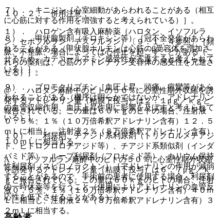
７）． キニジン［心室細動があらわれることがある（相互
１０．２． 併用注意：
に心筋に対する作用を増強すると考えられている）］。
１）． ハロゲン含有吸入麻酔薬（ハロタン、イソフルラ
８）． 甲状腺製剤（チロキシン等）［冠不全発作があらわ
ン、セボフルラン、デスフルラン）〔９．１．４参照〕［頻
れることがある（甲状腺ホルモンは心筋のβ受容体を増加さ
脈、不整脈、場合によっては心停止を起こすことがある（こ
せるため、カテコールアミン感受性が亢進すると考えられて
れらの薬剤は、心筋のアドレナリン受容体の感受性を亢進さ
いる）］。
せる）］。
９）． ブロモクリプチン［血圧上昇、頭痛、痙攣等があら
@． ハロタン麻酔中のヒトの５０％に心室性期外収縮を誘
われることがある（機序は明らかではないが、アドレナリン
発するアドレナリン量（粘膜下投与）は２．１μｇ／ｋｇと
の血管収縮作用、血圧上昇作用に影響を及ぼすと考えられて
報告されている。この量は６０ｋｇのヒトの場合、注射液
いる）］。
０．５％、１％（１０万倍希釈アドレナリン含有）１２．５
ｍＬに相当し、注射液２％（８万倍希釈アドレナリン含有）
１０）． 利尿剤、チアジド系利尿剤（トリクロルメチアジ
１０ｍＬに相当する。
ド、ヒドロクロロチアジド等）、チアジド系類似剤（インダ
パミド等）、ループ利尿剤（フロセミド等）、カリウム保持
A． イソフルラン麻酔中のヒトの５０％に心室性期外収縮
性利尿剤（スピロノラクトン）［アドレナリンの作用が減弱
を誘発するアドレナリン量（粘膜下投与）は６．７μｇ／ｋ
することがあるので、手術前の患者に使用する場合、利尿剤
ｇと報告されている。この量は６０ｋｇのヒトの場合、注射
の一時休薬等を行うこと（併用によりアドレナリンの血管反
液０．５％、１％（１０万倍希釈アドレナリン含有）４０ｍ
応性を低下させることがある）］。
Ｌに相当し、注射液２％（８万倍希釈アドレナリン含有）３
２ｍＬに相当する。
高齢者