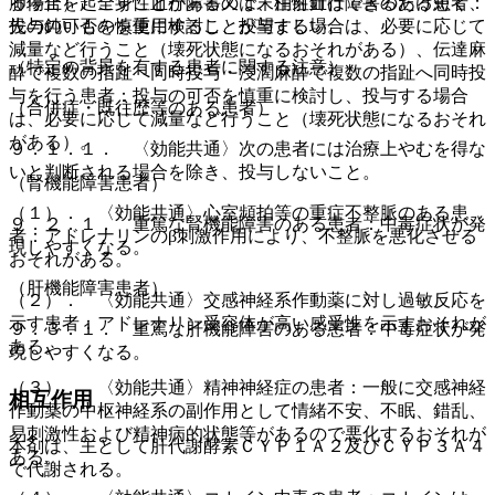
肺停止を起こすことがあるので、注射針はできるだけ短く、
る場合）〉全身性血行障害又は末梢性血行障害のある患者：
先の鈍いものを使用することが望ましい。
投与の可否を慎重に検討し、投与する場合は、必要に応じて
減量など行うこと（壊死状態になるおそれがある）、伝達麻
（特定の背景を有する患者に関する注意）
酔で複数の指趾へ同時投与・浸潤麻酔で複数の指趾へ同時投
与を行う患者：投与の可否を慎重に検討し、投与する場合
（合併症・既往歴等のある患者）
は、必要に応じて減量など行うこと（壊死状態になるおそれ
がある）。
９．１．１． 〈効能共通〉次の患者には治療上やむを得な
いと判断される場合を除き、投与しないこと。
（腎機能障害患者）
（１）． 〈効能共通〉心室頻拍等の重症不整脈のある患
９．２．１． 重篤な腎機能障害のある患者：中毒症状が発
者：アドレナリンのβ刺激作用により、不整脈を悪化させる
現しやすくなる。
おそれがある。
（肝機能障害患者）
（２）． 〈効能共通〉交感神経系作動薬に対し過敏反応を
示す患者：アドレナリン受容体が高い感受性を示すおそれが
９．３．１． 重篤な肝機能障害のある患者：中毒症状が発
ある。
現しやすくなる。
（３）． 〈効能共通〉精神神経症の患者：一般に交感神経
相互作用
作動薬の中枢神経系の副作用として情緒不安、不眠、錯乱、
易刺激性および精神病的状態等があるので悪化するおそれが
本剤は、主として肝代謝酵素ＣＹＰ１Ａ２及びＣＹＰ３Ａ４
ある。
で代謝される。