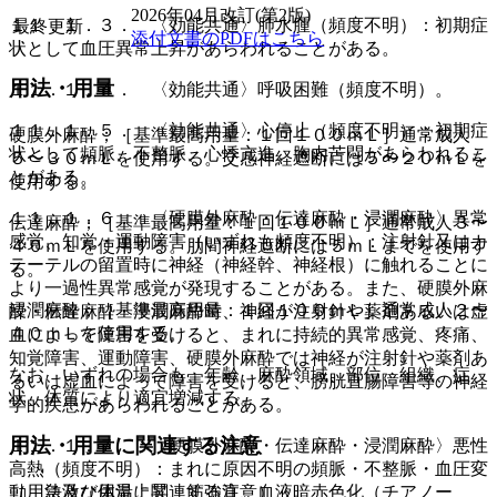
2026年04月改訂(第2版)
１１．１．３． 〈効能共通〉肺水腫（頻度不明）：初期症
最終更新
添付文書のPDFはこちら
状として血圧異常上昇があらわれることがある。
用法・用量
１１．１．４． 〈効能共通〉呼吸困難（頻度不明）。
１１．１．５． 〈効能共通〉心停止（頻度不明）：初期症
硬膜外麻酔；［基準最高用量：１回１００ｍＬ］通常成人
状として頻脈、不整脈、心悸亢進、胸内苦悶があらわれるこ
５〜３０ｍＬを使用する。交感神経遮断には５〜２０ｍＬを
とがある。
使用する。
１１．１．６． 〈硬膜外麻酔・伝達麻酔・浸潤麻酔〉異常
伝達麻酔；［基準最高用量：１回１００ｍＬ］通常成人３〜
感覚、知覚・運動障害（いずれも頻度不明）：注射針又はカ
４０ｍＬを使用する。肋間神経遮断には５ｍＬまでを使用す
テーテルの留置時に神経（神経幹、神経根）に触れることに
る。
より一過性異常感覚が発現することがある。また、硬膜外麻
浸潤麻酔；［基準最高用量：１回１００ｍＬ］通常成人２〜
酔・伝達麻酔・浸潤麻酔時、神経が注射針や薬剤あるいは虚
４０ｍＬを使用する。
血によって障害を受けると、まれに持続的異常感覚、疼痛、
知覚障害、運動障害、硬膜外麻酔では神経が注射針や薬剤あ
なお、いずれの場合も、年齢、麻酔領域、部位、組織、症
るいは虚血によって障害を受けると、膀胱直腸障害等の神経
状、体質により適宜増減する。
学的疾患があらわれることがある。
用法・用量に関連する注意
１１．１．７． 〈硬膜外麻酔・伝達麻酔・浸潤麻酔〉悪性
高熱（頻度不明）：まれに原因不明の頻脈・不整脈・血圧変
（用法及び用量に関連する注意）
動、急激な体温上昇、筋強直、血液暗赤色化（チアノー