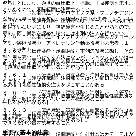
る］。
がることにより、過度の血圧低下、徐脈、呼吸抑制を来すこ
とがあるので、麻酔範囲に注意すること。
２．４． 〈効能共通〉ブチロフェノン系・フェノチアジン
系等の抗精神病薬投与中、α遮断薬投与中の患者〔１０．１
８．５． 〈硬膜外麻酔〉注射針又はカテーテルが適切に位
参照〕。
置していない等により、神経障害が生じることがあるので、
穿刺に際し異常を認めた場合には本剤の注入を行わないこ
２．５． 〈効能共通〉イソプロテレノール等のカテコール
と。
アミン製剤投与中、アドレナリン作動薬投与中の患者〔１
０．１参照〕。
８．６． 〈伝達麻酔・浸潤麻酔〉本剤の投与に際し、その
副作用を完全に防止する方法はないが、ショックあるいは中
２．６． 〈硬膜外麻酔〉大量出血やショック状態の患者
毒症状をできるだけ避けるために、次の点に留意すること。
［過度の血圧低下が起こることがある］。
８．６．１． 〈伝達麻酔・浸潤麻酔〉注射の速度はできる
２．７． 〈硬膜外麻酔〉注射部位又はその周辺に炎症のあ
だけ遅くすること。
る患者［化膿性髄膜炎症状を起こすことがある］。
８．６．２． 〈伝達麻酔・浸潤麻酔〉注射針が、血管又は
２．８． 〈硬膜外麻酔〉敗血症の患者［敗血症性髄膜炎を
くも膜下腔に入っていないことを確かめること。
生じるおそれがある］。
８．６．３． 〈伝達麻酔・浸潤麻酔〉血管の多い部位（頭
２．９． 〈伝達麻酔・浸潤麻酔〉陰茎の麻酔を目的とする
部、顔面、扁桃等）に注射する場合には、吸収が速いので、
患者［壊死状態になるおそれがある］。
できるだけ少量を投与すること。
重要な基本的注意
８．７． 〈伝達麻酔・浸潤麻酔〉注射針又はカテーテルが