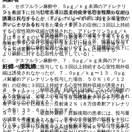
B． セボフルラン麻酔中、５μｇ／ｋｇ未満のアドレナリ
９．８．１． 〈効能共通〉患者の全身状態を観察しながら
ンを粘膜下に投与しても３回以上持続する心室性期外収縮は
慎重に投与すること（アドレナリンの作用に対する感受性が
誘発されなかったが、５μｇ／ｋｇ〜１４．９μｇ／ｋｇの
高いことがある）〔８．２．４参照〕。
アドレナリンを投与した場合、１／３の症例に３回以上持続
する心室性期外収縮が誘発された。アドレナリン５μｇ／ｋ
９．８．２． 〈硬膜外麻酔〉投与量の減量を考慮するとと
ｇは６０ｋｇのヒトの場合、注射液０．５％、１％（１０万
もに、患者の全身状態の観察を十分に行う等、慎重に投与す
倍希釈アドレナリン含有）３０ｍＬに相当し、注射液２％
ること（一般に麻酔範囲が広がりやすく、生理機能の低下に
（８万倍希釈アドレナリン含有）２４ｍＬに相当する。
より麻酔に対する忍容性が低下している）。
C． デスフルラン麻酔中、７．０μｇ／ｋｇ未満のアドレ
妊婦・授乳婦
ナリンを粘膜下に投与しても３回以上持続する心室性期外収
縮は誘発されなかったが、７．０μｇ／ｋｇ〜１３．０μｇ
（妊婦）
／ｋｇのアドレナリンを投与した場合、５０％（６／１２
例）の症例に３回以上持続する心室性期外収縮が誘発され
９．５．１． 〈効能共通〉妊婦又は妊娠している可能性の
た。アドレナリン７．０μｇ／ｋｇは６０ｋｇのヒトの場
ある女性には、治療上の有益性が危険性を上回ると判断され
合、注射液０．５％、１％（１０万倍希釈アドレナリン含
る場合にのみ投与すること。
有）４２ｍＬに相当し、注射液２％（８万倍希釈アドレナリ
ン含有）３３．６ｍＬに相当する。
９．５．２． 〈硬膜外麻酔〉妊娠後期の患者には、投与量
の減量を考慮するとともに、患者の全身状態の観察を十分に
２）． 三環系抗うつ薬（イミプラミン等）、セロトニン・
行う等、慎重に投与すること（妊娠末期は、仰臥位性低血圧
ノルアドレナリン再取り込み阻害剤＜ＳＮＲＩ＞（ミルナシ
を起こしやすく、麻酔範囲が広がりやすい；麻酔中はさらに