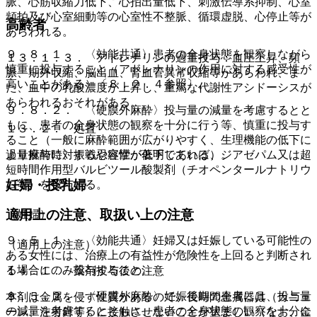
脈、心筋収縮力低下、心拍出量低下、刺激伝導系抑制、心室
頻拍及び心室細動等の心室性不整脈、循環虚脱、心停止等が
高齢者
あらわれる。
９．８．１． 〈効能共通〉患者の全身状態を観察しながら
１３．１．３． アドレナリンの過量投与：血圧上昇、頻
慎重に投与すること（アドレナリンの作用に対する感受性が
脈、期外収縮、脳出血、腎血管異常収縮等があらわれ、ま
高いことがある）〔８．２．４参照〕。
た、血中の乳酸濃度が上昇し、重篤な代謝性アシドーシスが
あらわれるおそれがある。
９．８．２． 〈硬膜外麻酔〉投与量の減量を考慮するとと
もに、患者の全身状態の観察を十分に行う等、慎重に投与す
１３．２． 処置
ること（一般に麻酔範囲が広がりやすく、生理機能の低下に
より麻酔に対する忍容性が低下している）。
過量投与時、振戦や痙攣が著明であれば、ジアゼパム又は超
短時間作用型バルビツール酸製剤（チオペンタールナトリウ
妊婦・授乳婦
ム等）を投与する。
適用上の注意、取扱い上の注意
（妊婦）
９．５．１． 〈効能共通〉妊婦又は妊娠している可能性の
（適用上の注意）
ある女性には、治療上の有益性が危険性を上回ると判断され
る場合にのみ投与すること。
１４．１． 薬剤投与後の注意
９．５．２． 〈硬膜外麻酔〉妊娠後期の患者には、投与量
本剤は金属を侵す性質があるので、長時間金属器具（カニュ
の減量を考慮するとともに、患者の全身状態の観察を十分に
ーレ、注射針等）に接触させないことが望ましい（なお、金