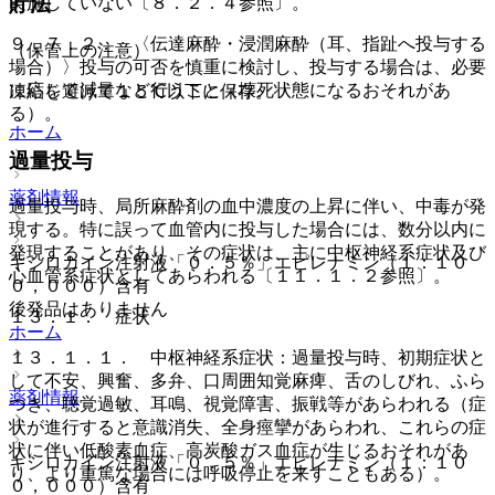
貯法
実施していない〔８．２．４参照〕。
９．７．２． 〈伝達麻酔・浸潤麻酔（耳、指趾へ投与する
（保管上の注意）
場合）〉投与の可否を慎重に検討し、投与する場合は、必要
に応じて減量など行うこと（壊死状態になるおそれがあ
凍結を避けて１５℃以下に保存。
る）。
ホーム
過量投与
薬剤情報
過量投与時、局所麻酔剤の血中濃度の上昇に伴い、中毒が発
現する。特に誤って血管内に投与した場合には、数分以内に
発現することがあり、その症状は、主に中枢神経系症状及び
キシロカイン注射液「０．５％」エピレナミン（１：１０
心血管系症状としてあらわれる〔１１．１．２参照〕。
０，０００）含有
後発品はありません
１３．１． 症状
ホーム
１３．１．１． 中枢神経系症状：過量投与時、初期症状と
して不安、興奮、多弁、口周囲知覚麻痺、舌のしびれ、ふら
薬剤情報
つき、聴覚過敏、耳鳴、視覚障害、振戦等があらわれる（症
状が進行すると意識消失、全身痙攣があらわれ、これらの症
状に伴い低酸素血症、高炭酸ガス血症が生じるおそれがあ
キシロカイン注射液「０．５％」エピレナミン（１：１０
り、より重篤な場合には呼吸停止を来すこともある）。
０，０００）含有