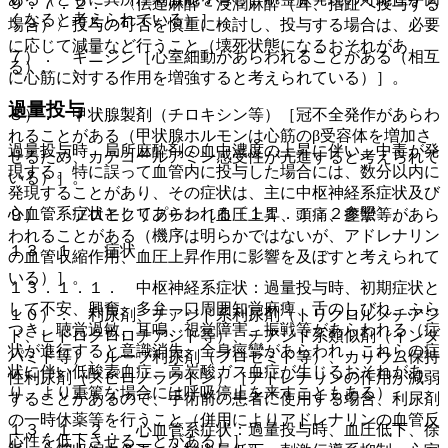
９．７．２． 〈伝達麻酔・浸潤麻酔（耳、指趾へ投与する
くなると考えられている）］。
場合）〉投与の可否を慎重に検討し、投与する場合は、必要
に応じて減量など行うこと（壊死状態になるおそれがあ
７）． キニジン［心室細動があらわれることがある（相互
る）。
に心筋に対する作用を増強すると考えられている）］。
過量投与
８）． 甲状腺製剤（チロキシン等）［冠不全発作があらわ
れることがある（甲状腺ホルモンは心筋のβ受容体を増加さ
過量投与時、局所麻酔剤の血中濃度の上昇に伴い、中毒が発
せるため、カテコールアミン感受性が亢進すると考えられて
現する。特に誤って血管内に投与した場合には、数分以内に
いる）］。
発現することがあり、その症状は、主に中枢神経系症状及び
心血管系症状としてあらわれる〔１１．１．２参照〕。
９）． ブロモクリプチン［血圧上昇、頭痛、痙攣等があら
われることがある（機序は明らかではないが、アドレナリン
１３．１． 症状
の血管収縮作用、血圧上昇作用に影響を及ぼすと考えられて
いる）］。
１３．１．１． 中枢神経系症状：過量投与時、初期症状と
して不安、興奮、多弁、口周囲知覚麻痺、舌のしびれ、ふら
１０）． 利尿剤、チアジド系利尿剤（トリクロルメチアジ
つき、聴覚過敏、耳鳴、視覚障害、振戦等があらわれる（症
ド、ヒドロクロロチアジド等）、チアジド系類似剤（インダ
状が進行すると意識消失、全身痙攣があらわれ、これらの症
パミド等）、ループ利尿剤（フロセミド等）、カリウム保持
状に伴い低酸素血症、高炭酸ガス血症が生じるおそれがあ
性利尿剤（スピロノラクトン）［アドレナリンの作用が減弱
り、より重篤な場合には呼吸停止を来すこともある）。
することがあるので、手術前の患者に使用する場合、利尿剤
の一時休薬等を行うこと（併用によりアドレナリンの血管反
１３．１．２． 心血管系症状：過量投与時、血圧低下、徐
応性を低下させることがある）］。