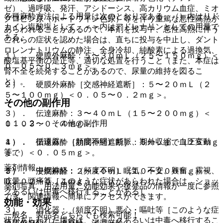
ゼ）、過呼吸、発汗、アシドーシス、高カリウム血症、ミオ
各種麻酔方法による用量は次のとおりである。（）内はリド
グロビン尿（ポートワイン色尿）等を伴う重篤な悪性高熱が
カイン塩酸塩として、＜＞内はアドレナリンとしての用量で
あらわれることがあるので、本剤を投与中、悪性高熱に伴う
ある。
これらの症状を認めた場合は、直ちに投与を中止し、ダント
ロレンナトリウムの静注、全身冷却、純酸素による過換気、
１）． 硬膜外麻酔：５〜３０ｍＬ（２５〜１５０ｍｇ）＜
酸塩基平衡の是正等、適切な処置を行うこと（また、本症は
０．０５〜０．３ｍｇ＞。
腎不全を続発することがあるので、尿量の維持を図るこ
と）。
２）． 硬膜外麻酔［交感神経遮断］：５〜２０ｍＬ（２
５〜１００ｍｇ）＜０．０５〜０．２ｍｇ＞。
その他の副作用
３）． 伝達麻酔：３〜４０ｍＬ（１５〜２００ｍｇ）＜
１１．２． その他の副作用
０．０３〜０．４ｍｇ＞。
１）． 循環器：（頻度不明）頻脈、期外収縮、血圧変動
４）． 伝達麻酔［肋間神経遮断］：５ｍＬまで（２５ｍｇ
等。
まで）＜０．０５ｍｇ＞。
薬剤情報
２）． 中枢神経：（頻度不明）眠気、不安、興奮、霧視、
５）． 浸潤麻酔：２〜４０ｍＬ（１０〜２００ｍｇ）＜
眩暈、頭痛等［このような症状があらわれた場合は、ショッ
０．０２〜０．４ｍｇ＞。
薬剤写真、用法用量、効能効果や後発品の情報が一度に参照
クあるいは中毒へ移行することがある］。
でき、関連情報へ簡単にアクセスができます。
効能・効果
３）． 消化器：（頻度不明）悪心・嘔吐等［このような症
一般名、製品名どちらでも検索可能！
状があらわれた場合は、ショックあるいは中毒へ移行するこ