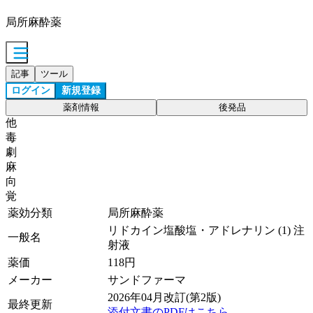
局所麻酔薬
記事
ツール
ログイン
新規登録
薬剤情報
後発品
他
毒
劇
麻
向
覚
薬効分類
局所麻酔薬
リドカイン塩酸塩・アドレナリン (1) 注
一般名
射液
薬価
118
円
メーカー
サンドファーマ
2026年04月改訂(第2版)
最終更新
添付文書のPDFはこちら