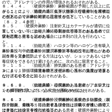
ので、アドレナリンの作用が増強されるおそれがある。
８．４．４． 〈硬膜外麻酔〉麻酔範囲が予期した以上に広
がることにより、過度の血圧低下、徐脈、呼吸抑制を来すこ
９．１．２． 〈効能共通〉全身状態不良な患者：生理機能
とがあるので、麻酔範囲に注意すること。
の低下により麻酔に対する忍容性が低下していることがある
〔８．２．４参照〕。
８．５． 〈硬膜外麻酔〉注射針又はカテーテルが適切に位
置していない等により、神経障害が生じることがあるので、
９．１．３． 〈効能共通〉心刺激伝導障害のある患者：症
穿刺に際し異常を認めた場合には本剤の注入を行わないこ
状を悪化させることがある。
と。
９．１．４． 〈効能共通〉ハロタン等のハロゲン含有吸入
８．６． 〈伝達麻酔・浸潤麻酔〉本剤の投与に際し、その
麻酔薬投与中の患者：頻脈、不整脈等を起こすおそれがある
副作用を完全に防止する方法はないが、ショックあるいは中
〔１０．２参照〕。
毒症状をできるだけ避けるために、次の点に留意すること。
９．１．５． 〈効能共通〉肺気腫のある患者：アドレナリ
８．６．１． 〈伝達麻酔・浸潤麻酔〉注射の速度はできる
ンにより、肺循環障害を増悪させ、右心系への負荷が過重と
だけ遅くすること。
なり、右心不全に陥るおそれがある。
８．６．２． 〈伝達麻酔・浸潤麻酔〉注射針が、血管又は
９．１．６． 〈効能共通〉心疾患のある患者：アドレナリ
くも膜下腔に入っていないことを確かめること。
ンのβ刺激作用により、心疾患を悪化させるおそれがある。
８．６．３． 〈伝達麻酔・浸潤麻酔〉血管の多い部位（頭
９．１．７． 〈硬膜外麻酔〉中枢神経系疾患：髄膜炎、灰
部、顔面、扁桃等）に注射する場合には、吸収が速いので、
白脊髄炎、脊髄ろう等の患者及び脊髄に腫瘍・脊椎に腫瘍又
できるだけ少量を投与すること。
は脊髄に結核・脊椎に結核等のある患者：硬膜外麻酔により