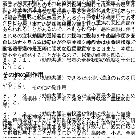
高熱（頻度不明）：まれに原因不明の頻脈・不整脈・血圧変
起こすことがあるので、本剤の投与に際しては、十分な問診
動、急激な体温上昇、筋強直、血液暗赤色化（チアノー
により患者の全身状態を把握するとともに、異常が認められ
ゼ）、過呼吸、発汗、アシドーシス、高カリウム血症、ミオ
た場合に直ちに救急処置のとれるよう、常時準備をしておく
グロビン尿（ポートワイン色尿）等を伴う重篤な悪性高熱が
こと。なお、事前の静脈路確保が望ましい。
あらわれることがあるので、本剤を投与中、悪性高熱に伴う
これらの症状を認めた場合は、直ちに投与を中止し、ダント
８．２． 〈効能共通〉本剤の投与に際し、その副作用を完
ロレンナトリウムの静注、全身冷却、純酸素による過換気、
全に防止する方法はないが、ショックあるいは中毒症状をで
酸塩基平衡の是正等、適切な処置を行うこと（また、本症は
きるだけ避けるために、次の点に留意すること。
腎不全を続発することがあるので、尿量の維持を図るこ
８．２．１． 〈効能共通〉患者の全身状態の観察を十分に
と）。
行うこと。
その他の副作用
８．２．２． 〈効能共通〉できるだけ薄い濃度のものを用
いること。
１１．２． その他の副作用
８．２．３． 〈効能共通〉できるだけ必要最少量にとどめ
１）． 循環器：（頻度不明）頻脈、期外収縮、血圧変動
ること。
等。
８．２．４． 〈効能共通〉前投薬や術中に投与した鎮静
２）． 中枢神経：（頻度不明）眠気、不安、興奮、霧視、
薬、鎮痛薬等による呼吸抑制が発現することがあるので、鎮
眩暈、頭痛等［このような症状があらわれた場合は、ショッ
静薬、鎮痛薬等を使用する際は少量より投与し、必要に応じ
クあるいは中毒へ移行することがある］。
て追加投与することが望ましい（なお、高齢者、小児、全身