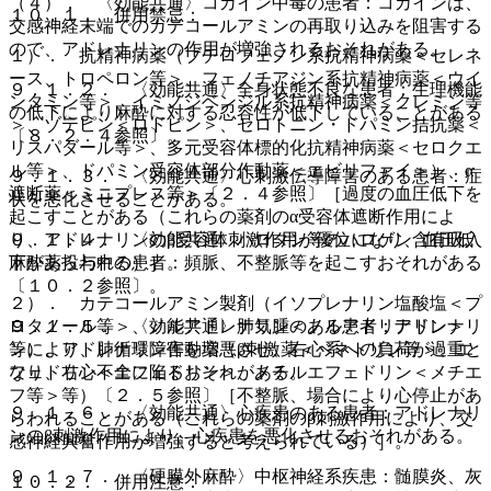
（４）． 〈効能共通〉コカイン中毒の患者：コカインは、
１０．１． 併用禁忌：
交感神経末端でのカテコールアミンの再取り込みを阻害する
ので、アドレナリンの作用が増強されるおそれがある。
１）． 抗精神病薬（ブチロフェノン系抗精神病薬＜セレネ
ース、トロペロン等＞、フェノチアジン系抗精神病薬＜ウイ
９．１．２． 〈効能共通〉全身状態不良な患者：生理機能
ンタミン等＞、イミノジベンジル系抗精神病薬＜クレミン等
の低下により麻酔に対する忍容性が低下していることがある
＞、ゾテピン＜ロドピン＞、セロトニン・ドパミン拮抗薬＜
〔８．２．４参照〕。
リスパダール等＞、多元受容体標的化抗精神病薬＜セロクエ
ル等＞、ドパミン受容体部分作動薬＜エビリファイ＞）、α
９．１．３． 〈効能共通〉心刺激伝導障害のある患者：症
遮断薬＜ミニプレス等＞〔２．４参照〕［過度の血圧低下を
状を悪化させることがある。
起こすことがある（これらの薬剤のα受容体遮断作用によ
り、アドレナリンのβ受容体刺激作用が優位になり、血圧低
９．１．４． 〈効能共通〉ハロタン等のハロゲン含有吸入
下があらわれる）］。
麻酔薬投与中の患者：頻脈、不整脈等を起こすおそれがある
〔１０．２参照〕。
２）． カテコールアミン製剤（イソプレナリン塩酸塩＜プ
ロタノール等＞、ノルアドレナリン＜ノルアドリナリン＞
９．１．５． 〈効能共通〉肺気腫のある患者：アドレナリ
等）、アドレナリン作動薬（β刺激薬＜ベネトリン等＞、エ
ンにより、肺循環障害を増悪させ、右心系への負荷が過重と
フェドリン＜エフェドリン＞、メチルエフェドリン＜メチエ
なり、右心不全に陥るおそれがある。
フ等＞等）〔２．５参照〕［不整脈、場合により心停止があ
９．１．６． 〈効能共通〉心疾患のある患者：アドレナリ
らわれることがある（これらの薬剤のβ刺激作用により、交
ンのβ刺激作用により、心疾患を悪化させるおそれがある。
感神経興奮作用が増強すると考えられている）］。
９．１．７． 〈硬膜外麻酔〉中枢神経系疾患：髄膜炎、灰
１０．２． 併用注意：