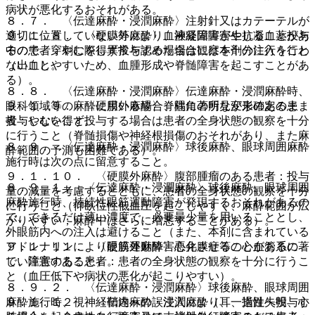
病状が悪化するおそれがある。
８．７． 〈伝達麻酔・浸潤麻酔〉注射針又はカテーテルが
適切に位置していない等により、神経障害が生じることがあ
９．１．８． 〈硬膜外麻酔〉血液凝固障害や抗凝血薬投与
るので、穿刺に際し異常を認めた場合には本剤の注入を行わ
中の患者：やむを得ず投与する場合は観察を十分に行うこと
ないこと。
（出血しやすいため、血腫形成や脊髄障害を起こすことがあ
る）。
８．８． 〈伝達麻酔・浸潤麻酔〉伝達麻酔・浸潤麻酔時、
眼科領域等の麻酔に用いる場合、隅角の所見が未確定のまま
９．１．９． 〈硬膜外麻酔〉脊柱に著明な変形のある患
投与しないこと。
者：やむを得ず投与する場合は患者の全身状態の観察を十分
に行うこと（脊髄損傷や神経根損傷のおそれがあり、また麻
８．９． 〈伝達麻酔・浸潤麻酔〉球後麻酔、眼球周囲麻酔
酔範囲の予測も困難である）。
施行時は次の点に留意すること。
９．１．１０． 〈硬膜外麻酔〉腹部腫瘤のある患者：投与
８．９．１． 〈伝達麻酔・浸潤麻酔〉球後麻酔、眼球周囲
量の減量を考慮するとともに、患者の全身状態の観察を十分
麻酔施行時、持続性眼筋運動障害が発現するおそれがあるの
に行うこと（仰臥位性低血圧を起こしやすく、麻酔範囲が広
で、できるだけ薄い濃度で、必要最少量を用いることとし、
がりやすい；麻酔中はさらに増悪することがある）。
外眼筋内への注入は避けること（また、本剤に含まれている
アドレナリンにより眼筋運動障害悪化させることがあるの
９．１．１１． 〈硬膜外麻酔〉心弁膜症等の心血管系に著
で、注意すること）。
しい障害のある患者：患者の全身状態の観察を十分に行うこ
と（血圧低下や病状の悪化が起こりやすい）。
８．９．２． 〈伝達麻酔・浸潤麻酔〉球後麻酔、眼球周囲
麻酔施行時、視神経鞘内への誤注入により、一過性失明、心
９．１．１２． 〈伝達麻酔・浸潤麻酔（耳、指趾へ投与す