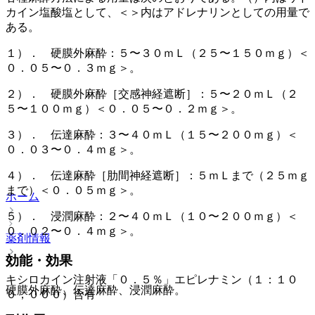
カイン塩酸塩として、＜＞内はアドレナリンとしての用量で
ある。
１）． 硬膜外麻酔：５〜３０ｍＬ（２５〜１５０ｍｇ）＜
０．０５〜０．３ｍｇ＞。
２）． 硬膜外麻酔［交感神経遮断］：５〜２０ｍＬ（２
５〜１００ｍｇ）＜０．０５〜０．２ｍｇ＞。
３）． 伝達麻酔：３〜４０ｍＬ（１５〜２００ｍｇ）＜
０．０３〜０．４ｍｇ＞。
４）． 伝達麻酔［肋間神経遮断］：５ｍＬまで（２５ｍｇ
まで）＜０．０５ｍｇ＞。
ホーム
５）． 浸潤麻酔：２〜４０ｍＬ（１０〜２００ｍｇ）＜
０．０２〜０．４ｍｇ＞。
薬剤情報
効能・効果
キシロカイン注射液「０．５％」エピレナミン（１：１０
硬膜外麻酔、伝達麻酔、浸潤麻酔。
０，０００）含有