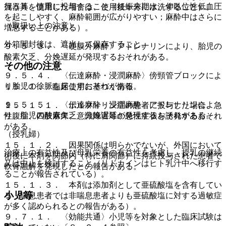
行う等、慎重に投与すること（妊娠末期は、仰臥位性低血圧
属器具を使用した場合は、使用後十分に水洗すること）。
を起こしやすく、麻酔範囲が広がりやすい；麻酔中はさらに
（取扱い上の注意）
増悪することがある）。
外箱開封後は、遮光して保存すること。
９．５．３． 〈硬膜外麻酔〉アドレナリンにより、胎児の
酸素欠乏、分娩遅延が発現するおそれがある。
その他の注意
９．５．４． 〈伝達麻酔・浸潤麻酔〉傍頸管ブロックによ
り胎児の徐脈を起こすおそれがある。
１５．１． 臨床使用に基づく情報
９．５．５． 〈伝達麻酔・浸潤麻酔〉アドレナリンによ
１５．１．１． ポルフィリン症の患者に投与した場合、急
り、胎児の酸素欠乏、分娩遅延が発現するおそれがある。
性腹症、四肢麻痺、意識障害等の急性症状を誘発するおそれ
がある。
（授乳婦）
１５．１．２． 因果関係は明らかでないが、外国において
治療上の有益性及び母乳栄養の有益性を考慮し、授乳の継続
術後に本剤を関節内（特に肩関節）に持続投与された患者で
又は中止を検討すること（リドカインはヒト乳汁中へ移行す
軟骨融解を発現したとの報告がある。
ることが報告されている）。
１５．１．３． 本剤は添加剤として亜硫酸塩を含有してい
小児等
る（喘息患者では非喘息患者よりも亜硫酸塩に対する過敏症
が多く認められるとの報告がある）。
９．７．１． 〈効能共通〉小児等を対象とした臨床試験は