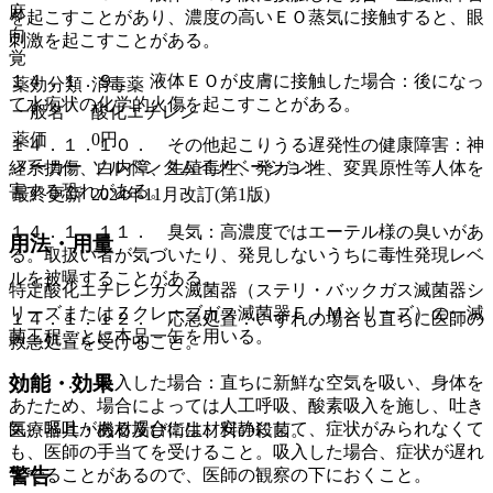
麻
を起こすことがあり、濃度の高いＥＯ蒸気に接触すると、眼
向
刺激を起こすことがある。
覚
１４．１．９． 液体ＥＯが皮膚に接触した場合：後になっ
薬効分類
消毒薬
て水疱状の化学的火傷を起こすことがある。
一般名
酸化エチレン
薬価
0
円
１４．１．１０． その他起こりうる遅発性の健康障害：神
メーカー
ソルベンタムイノベーション
経系損傷、白内障、生殖毒性、発ガン性、変異原性等人体を
害する恐れがある。
最終更新
2024年11月改訂(第1版)
１４．１．１１． 臭気：高濃度ではエーテル様の臭いがあ
用法・用量
る。取扱い者が気づいたり、発見しないうちに毒性発現レベ
ルを被曝することがある。
特定酸化エチレンガス滅菌器（ステリ・バックガス滅菌器シ
リーズまたはＺクレーブガス滅菌器ＥＪＭシリーズ）の一滅
１４．１．１２． 応急処置：いずれの場合も直ちに医師の
菌工程ごとに本品一缶を用いる。
救急処置を受けること。
効能・効果
（１）． 吸入した場合：直ちに新鮮な空気を吸い、身体を
あたため、場合によっては人工呼吸、酸素吸入を施し、吐き
気、嘔吐がある場合には、安静にして、症状がみられなくて
医療器具・機材及び衛生材料の殺菌。
も、医師の手当てを受けること。吸入した場合、症状が遅れ
警告
てでることがあるので、医師の観察の下におくこと。