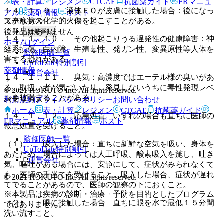
表・計算
レジメン
CTCAE
抗菌薬ガイド
ERマニュ
１４．１．９． 液体ＥＯが皮膚に接触した場合：後になっ
アル
薬剤情報
ポスト
て水疱状の化学的火傷を起こすことがある。
ステリガス
後発品はありません
新規登録
１４．１．１０． その他起こりうる遅発性の健康障害：神
ホーム
ログイン
経系損傷、白内障、生殖毒性、発ガン性、変異原性等人体を
監修医師一覧
害する恐れがある。
UpToDate特別割引
薬剤情報
運営会社
１４．１．１１． 臭気：高濃度ではエーテル様の臭いがあ
る。取扱い者が気づいたり、発見しないうちに毒性発現レベ
© 2021 HOKUTO Inc. All rights reserved.
ルを被曝することがある。
ステリガス
利用規約
プライバシーポリシー
お問い合わせ
ホーム
表・計算
レジメン
CTCAE
抗菌薬ガイド
１４．１．１２． 応急処置：いずれの場合も直ちに医師の
ERマニュアル
薬剤情報
ポスト
救急処置を受けること。
監修医師一覧
（１）． 吸入した場合：直ちに新鮮な空気を吸い、身体を
UpToDate特別割引
あたため、場合によっては人工呼吸、酸素吸入を施し、吐き
運営会社
気、嘔吐がある場合には、安静にして、症状がみられなくて
も、医師の手当てを受けること。吸入した場合、症状が遅れ
© 2021 HOKUTO Inc. All rights reserved.
てでることがあるので、医師の観察の下におくこと。
※本製品は疾病の診断・治療・予防を目的としたプログラム
（２）． 眼に接触した場合：直ちに眼を水で最低１５分間
ではありません。
洗い流すこと。