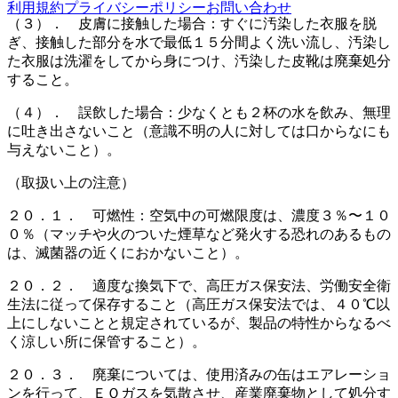
利用規約
プライバシーポリシー
お問い合わせ
（３）． 皮膚に接触した場合：すぐに汚染した衣服を脱
ぎ、接触した部分を水で最低１５分間よく洗い流し、汚染し
た衣服は洗濯をしてから身につけ、汚染した皮靴は廃棄処分
すること。
（４）． 誤飲した場合：少なくとも２杯の水を飲み、無理
に吐き出さないこと（意識不明の人に対しては口からなにも
与えないこと）。
（取扱い上の注意）
２０．１． 可燃性：空気中の可燃限度は、濃度３％〜１０
０％（マッチや火のついた煙草など発火する恐れのあるもの
は、滅菌器の近くにおかないこと）。
２０．２． 適度な換気下で、高圧ガス保安法、労働安全衛
生法に従って保存すること（高圧ガス保安法では、４０℃以
上にしないことと規定されているが、製品の特性からなるべ
く涼しい所に保管すること）。
２０．３． 廃棄については、使用済みの缶はエアレーショ
ンを行って、ＥＯガスを気散させ、産業廃棄物として処分す