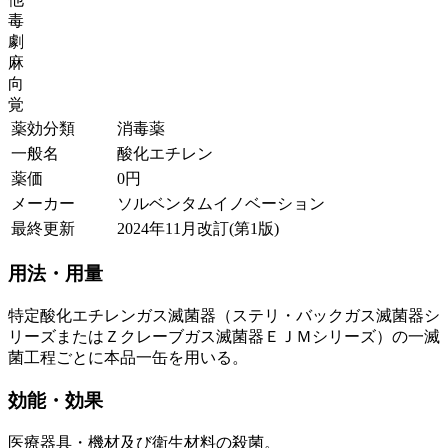
毒
劇
麻
向
覚
薬効分類
消毒薬
一般名
酸化エチレン
薬価
0
円
メーカー
ソルベンタムイノベーション
最終更新
2024年11月改訂(第1版)
用法・用量
特定酸化エチレンガス滅菌器（ステリ・バックガス滅菌器シ
リーズまたはＺクレーブガス滅菌器ＥＪＭシリーズ）の一滅
菌工程ごとに本品一缶を用いる。
効能・効果
医療器具・機材及び衛生材料の殺菌。