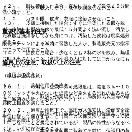
（２）． 眼に接触した場合：直ちに眼を水で最低１５分間
１．１． ガスを吸入したり、液体を誤飲しないこと。
洗い流すこと。
１．２． ガスを眼、皮膚、衣服に接触させないこと。
（３）． 皮膚に接触した場合：すぐに汚染した衣服を脱
ぎ、接触した部分を水で最低１５分間よく洗い流し、汚染し
重要な基本的注意
た衣服は洗濯をしてから身につけ、汚染した皮靴は廃棄処分
すること。
酸化エチレンによる滅菌に習熟した人が、製造販売元の指示
に従って使用すること。
（４）． 誤飲した場合：少なくとも２杯の水を飲み、無理
に吐き出さないこと（意識不明の人に対しては口からなにも
適用上の注意、取扱い上の注意
与えないこと）。
（適用上の注意）
（取扱い上の注意）
１４．１． 薬剤使用時の注意
２０．１． 可燃性：空気中の可燃限度は、濃度３％〜１０
０％（マッチや火のついた煙草など発火する恐れのあるもの
１４．１．１． 取扱い作業場所には、局所排気装置等の曝
は、滅菌器の近くにおかないこと）。
露防止措置を講じること。
２０．２． 適度な換気下で、高圧ガス保安法、労働安全衛
１４．１．２． 取扱い中は必要に応じ呼吸用保護具、保護
生法に従って保存すること（高圧ガス保安法では、４０℃以
手袋等を着用すること。
上にしないことと規定されているが、製品の特性からなるべ
く涼しい所に保管すること）。
１４．１．３． 本品を滅菌器に装着する前に、保護用の黄