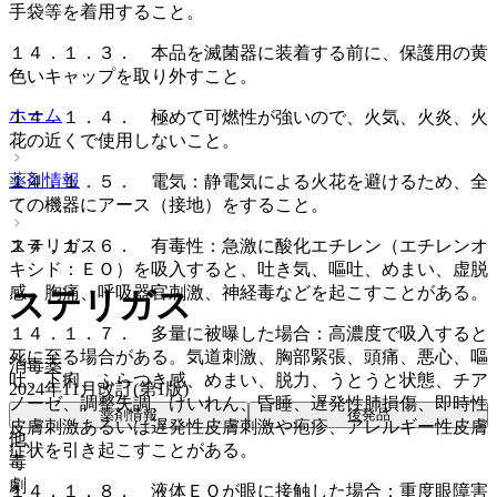
手袋等を着用すること。
１４．１．３． 本品を滅菌器に装着する前に、保護用の黄
色いキャップを取り外すこと。
ホーム
１４．１．４． 極めて可燃性が強いので、火気、火炎、火
花の近くで使用しないこと。
薬剤情報
１４．１．５． 電気：静電気による火花を避けるため、全
ての機器にアース（接地）をすること。
ステリガス
１４．１．６． 有毒性：急激に酸化エチレン（エチレンオ
キシド：ＥＯ）を吸入すると、吐き気、嘔吐、めまい、虚脱
感、胸痛、呼吸器官刺激、神経毒などを起こすことがある。
ステリガス
１４．１．７． 多量に被曝した場合：高濃度で吸入すると
死に至る場合がある。気道刺激、胸部緊張、頭痛、悪心、嘔
消毒薬
吐、下痢、ふらつき感、めまい、脱力、うとうと状態、チア
2024年11月改訂(第1版)
ノーゼ、調整失調、けいれん、昏睡、遅発性肺損傷、即時性
薬剤情報
後発品
皮膚刺激あるいは遅発性皮膚刺激や疱疹、アレルギー性皮膚
他
症状を引き起こすことがある。
毒
劇
１４．１．８． 液体ＥＯが眼に接触した場合：重度眼障害