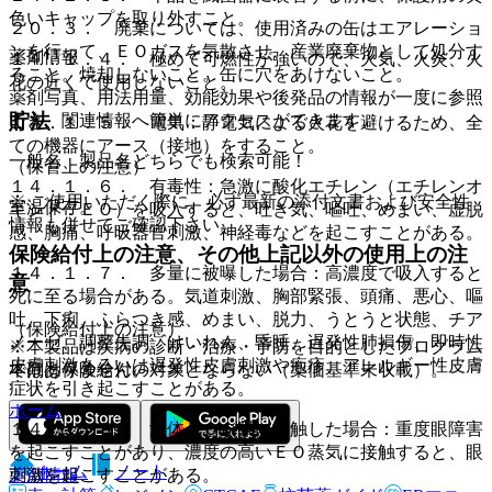
色いキャップを取り外すこと。
２０．３． 廃棄については、使用済みの缶はエアレーショ
ンを行って、ＥＯガスを気散させ、産業廃棄物として処分す
薬剤情報
１４．１．４． 極めて可燃性が強いので、火気、火炎、火
ること。焼却しないこと。缶に穴をあけないこと。
花の近くで使用しないこと。
薬剤写真、用法用量、効能効果や後発品の情報が一度に参照
貯法
でき、関連情報へ簡単にアクセスができます。
１４．１．５． 電気：静電気による火花を避けるため、全
ての機器にアース（接地）をすること。
一般名、製品名どちらでも検索可能！
（保管上の注意）
１４．１．６． 有毒性：急激に酸化エチレン（エチレンオ
※ ご使用いただく際に、必ず最新の添付文書および安全性
室温保存。
キシド：ＥＯ）を吸入すると、吐き気、嘔吐、めまい、虚脱
情報も併せてご確認下さい。
感、胸痛、呼吸器官刺激、神経毒などを起こすことがある。
保険給付上の注意、その他上記以外の使用上の注
１４．１．７． 多量に被曝した場合：高濃度で吸入すると
意
死に至る場合がある。気道刺激、胸部緊張、頭痛、悪心、嘔
吐、下痢、ふらつき感、めまい、脱力、うとうと状態、チア
（保険給付上の注意）
ノーゼ、調整失調、けいれん、昏睡、遅発性肺損傷、即時性
※本製品は疾病の診断・治療・予防を目的としたプログラム
皮膚刺激あるいは遅発性皮膚刺激や疱疹、アレルギー性皮膚
ではありません。
本剤は保険給付の対象とならない（薬価基準未収載）。
症状を引き起こすことがある。
ホーム
１４．１．８． 液体ＥＯが眼に接触した場合：重度眼障害
を起こすことがあり、濃度の高いＥＯ蒸気に接触すると、眼
ホーム
ノート
薬剤情報
刺激を起こすことがある。