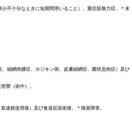
果が不十分なときに短期間用いること）、重症筋無力症、＊末
症、細網肉腫症、ホジキン病、皮膚細網症、菌状息肉症）及び
支痙攣（術中）。
、直達鏡使用後）及び食道拡張術後、＊嗅覚障害。