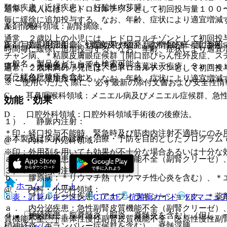
類似疾患（近縁疾患）、好酸性肉芽腫。
通常、成人には、ヒドロコルチゾンとして初回投与量１００
毎に緩徐に追加投与する。なお、年齢、症状により適宜増減
A． 外科領域：副腎摘除。
薬剤情報
通常、２歳以上の小児には、ヒドロコルチゾンとして初回投
B． 皮膚科領域：※＊乾癬及び類症［尋常性乾癬＜重症例
薬剤写真、用法用量、効能効果や後発品の情報が一度に参照
時間毎に緩徐に追加投与する。なお、年齢、症状により適宜
チャン病、＊粘膜皮膚眼症候群［開口部びらん性外皮症、ス
一般名、製品名どちらでも検索可能！
瘍］、＊天疱瘡群（尋常性天疱瘡、落葉状天疱瘡、Ｓｅｎｅ
通常、２歳未満の小児には、ヒドロコルチゾンとして初回投
ブラ紅色粃糠疹を含む）。
毎に緩徐に追加投与する。なお、年齢、症状により適宜増減
※ ご使用いただく際に、必ず最新の添付文書および安全性情
C． 耳鼻咽喉科領域：メニエル病及びメニエル症候群、急
効能・効果
D． 口腔外科領域：口腔外科領域手術後の後療法。
１）． 静脈内注射：
＊印：経口投与不能時、緊急時及び筋肉内注射不適時にのみ
※本製品は疾病の診断・治療・予防を目的としたプログラム
@． 内科・小児科領域：
※印：外用剤を用いても効果が不十分な場合あるいは十分な
ａ． 内分泌疾患：急性副腎皮質機能不全（副腎クリーゼ）
３）． 筋肉内注射：
ｂ． 膠原病：＊リウマチ熱（リウマチ性心炎を含む）、＊
ホーム
ノート
@． 内科・小児科領域：
ｃ． アレルギー性疾患：アナフィラキシーショック、＊薬
表・計算
レジメン
CTCAE
抗菌薬ガイド
ERマニュ
ａ． 内分泌疾患：急性副腎皮質機能不全（副腎クリーゼ）
ｄ． 神経疾患：脳脊髄炎（脳炎、脊髄炎を含む）（但し、
新規登録
質機能不全、下垂体性慢性副腎皮質機能不全、医原性慢性副
梢神経炎（ギランバレー症候群を含む）、脊髄浮腫。