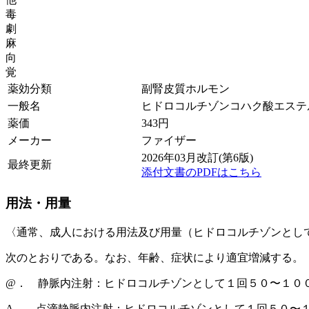
毒
劇
麻
向
覚
薬効分類
副腎皮質ホルモン
一般名
ヒドロコルチゾンコハク酸エステ
薬価
343
円
メーカー
ファイザー
2026年03月改訂(第6版)
最終更新
添付文書のPDFはこちら
用法・用量
〈通常、成人における用法及び用量（ヒドロコルチゾンとし
次のとおりである。なお、年齢、症状により適宜増減する。
@． 静脈内注射：ヒドロコルチゾンとして１回５０〜１０
A． 点滴静脈内注射：ヒドロコルチゾンとして１回５０〜