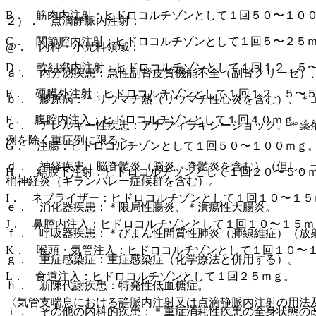
B． 筋肉内注射：ヒドロコルチゾンとして１回５０〜１０
２）． 点滴静脈内注射：
C． 関節腔内注射：ヒドロコルチゾンとして１回５〜２５
@． 内科・小児科領域：
D． 軟組織内注射：ヒドロコルチゾンとして１回１２．５
ａ． 内分泌疾患：急性副腎皮質機能不全（副腎クリーゼ）
E． 硬膜外注射：ヒドロコルチゾンとして１回１２．５〜
ｂ． 膠原病：＊リウマチ熱（リウマチ性心炎を含む）、＊
F． 腹腔内注入：ヒドロコルチゾンとして１回４０ｍｇ。
ｃ． アレルギー性疾患：アナフィラキシーショック、＊薬
例を除く重症例に限る＞。
G． 注腸：ヒドロコルチゾンとして１回５０〜１００ｍｇ
ｄ． 神経疾患：脳脊髄炎（脳炎、脊髄炎を含む）（但し、
H． 結膜下注射：ヒドロコルチゾンとして１回２０〜５０
梢神経炎（ギランバレー症候群を含む）。
I． ネブライザー：ヒドロコルチゾンとして１回１０〜１５
ｅ． 消化器疾患：＊限局性腸炎、＊潰瘍性大腸炎。
J． 鼻腔内注入：ヒドロコルチゾンとして１回１０〜１５
ｆ． 呼吸器疾患：＊びまん性間質性肺炎（肺線維症）（放
K． 喉頭・気管注入：ヒドロコルチゾンとして１回１０〜
ｇ． 重症感染症：重症感染症（化学療法と併用する）。
L． 食道注入：ヒドロコルチゾンとして１回２５ｍｇ。
ｈ． 新陳代謝疾患：特発性低血糖症。
〈気管支喘息における静脈内注射又は点滴静脈内注射の用法
ｉ． その他の内科的疾患：＊重症消耗性疾患の全身状態の