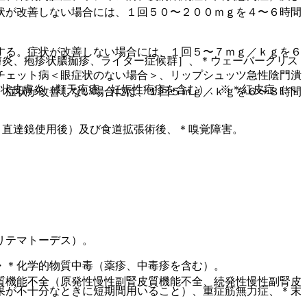
状が改善しない場合には、１回５０〜２００ｍｇを４〜６時間
する。症状が改善しない場合には、１回５〜７ｍｇ／ｋｇを６
膚炎、疱疹状膿痂疹、ライター症候群］、＊ウェーバークリス
チェット病＜眼症状のない場合＞、リップシュッツ急性陰門潰
疹状皮膚炎（類天疱瘡、妊娠性疱疹を含む）、※＊紅皮症（ヘ
。症状が改善しない場合には、１回５ｍｇ／ｋｇを６〜８時間
、直達鏡使用後）及び食道拡張術後、＊嗅覚障害。
リテマトーデス）。
・＊化学的物質中毒（薬疹、中毒疹を含む）。
質機能不全（原発性慢性副腎皮質機能不全、続発性慢性副腎皮
果が不十分なときに短期間用いること）、重症筋無力症、＊末