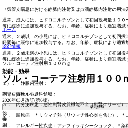
〈気管支喘息における静脈内注射又は点滴静脈内注射の用法
通常、成人には、ヒドロコルチゾンとして初回投与量１００
毎に緩徐に追加投与する。なお、年齢、症状により適宜増減
ホーム
通常、２歳以上の小児には、ヒドロコルチゾンとして初回投
時間毎に緩徐に追加投与する。なお、年齢、症状により適宜
薬剤情報
通常、２歳未満の小児には、ヒドロコルチゾンとして初回投
毎に緩徐に追加投与する。なお、年齢、症状により適宜増減
ソル・コーテフ注射用１００ｍｇ
効能・効果
ソル・コーテフ注射用１００
１）． 静脈内注射：
@． 内科・小児科領域：
副腎皮質ホルモン
2026年03月改訂(第6版)
ａ． 内分泌疾患：急性副腎皮質機能不全（副腎クリーゼ）
薬剤情報
他
ｂ． 膠原病：＊リウマチ熱（リウマチ性心炎を含む）、＊
毒
劇
ｃ． アレルギー性疾患：アナフィラキシーショック、＊薬