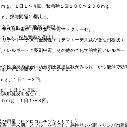
０ｍｇ、１日１〜４回。緊急時１回１００〜２００ｍｇ。
ｍｇ、投与間隔２週以上。
〜２５ｍｇ、投与間隔２週以上。
、甲状腺中毒症［甲状腺＜中毒性＞クリーゼ］。
５０ｍｇ、投与間隔２週以上。
エリテマトーデス（全身性エリテマトーデス及び慢性円板状エ
剤アレルギー・＊薬剤中毒、その他の＊化学的物質アレルギー
。
一次性脳炎の場合は頭蓋内圧亢進症状がみられ、かつ他剤で効
ｍｇ／ｍＬ溶液０．２〜０．５ｍＬ。
ｍｇ、１日１〜３回。
ｍｇ、１日１〜３回。
射線肺臓炎を含む）。
１５ｍｇ、１日１〜３回。
及び用量（ヒドロコルチゾンとして）〉
改善（癌末期、スプルーを含む）、悪性リンパ腫（リンパ肉腫