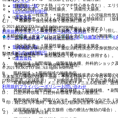
ログイン
ｂ． 膠原病：リウマチ熱（リウマチ性心炎を含む）、エリ
監修医師一覧
ｅ． 消化器疾患：＊限局性腸炎、＊潰瘍性大腸炎。
UpToDate特別割引
ｃ． アレルギー性疾患：＊喘息性気管支炎（小児喘息性気
運営会社
ｆ． 呼吸器疾患：＊びまん性間質性肺炎（肺線維症）（放
む）、＊蕁麻疹＜慢性例を除く重症例に限る＞。
© 2021 HOKUTO Inc. All rights reserved.
ｇ． 重症感染症：重症感染症（化学療法と併用する）。
ｄ． 神経疾患：＊脳脊髄炎（脳炎、脊髄炎を含む）（但し
利用規約
プライバシーポリシー
お問い合わせ
＊末梢神経炎（ギランバレー症候群を含む）、＊小舞踏病、
ホーム
表・計算
レジメン
CTCAE
抗菌薬ガイド
E
ｈ． 新陳代謝疾患：特発性低血糖症。
ｅ． 消化器疾患：＊限局性腸炎、＊潰瘍性大腸炎。
監修医師一覧
ｉ． その他の内科的疾患：＊重症消耗性疾患の全身状態の
UpToDate特別割引
類似疾患（近縁疾患）、好酸性肉芽腫。
ｆ． 重症感染症：＊重症感染症（化学療法と併用する）。
運営会社
A． 外科領域：副腎摘除、侵襲後肺水腫、外科的ショック
ｇ． 新陳代謝疾患：＊特発性低血糖症。
© 2021 HOKUTO Inc. All rights reserved.
B． 眼科領域：＊眼科領域の術後炎症。
ｈ． その他の内科的疾患：＊重症消耗性疾患の全身状態の
※本製品は疾病の診断・治療・予防を目的としたプログラム
び類似疾患（近縁疾患）、＊好酸性肉芽腫、＊乳癌の再発転
C． 耳鼻咽喉科領域：メニエル病及びメニエル症候群、急
利用規約
プライバシーポリシー
お問い合わせ
A． 外科領域：副腎摘除、＊臓器移植・＊組織移植、＊副
D． 口腔外科領域：口腔外科領域手術後の後療法。
B． 整形外科領域：関節リウマチ、若年性関節リウマチ（
＊印：経口投与不能時、緊急時及び筋肉内注射不適時にのみ
C． 泌尿器科領域：＊前立腺癌（他の療法が無効の場合）
２）． 点滴静脈内注射：