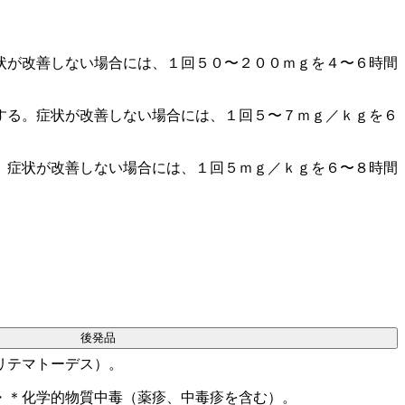
状が改善しない場合には、１回５０〜２００ｍｇを４〜６時間
する。症状が改善しない場合には、１回５〜７ｍｇ／ｋｇを６
。症状が改善しない場合には、１回５ｍｇ／ｋｇを６〜８時間
後発品
リテマトーデス）。
・＊化学的物質中毒（薬疹、中毒疹を含む）。