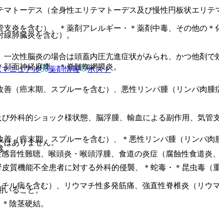
テマトーデス（全身性エリテマトーデス及び慢性円板状エリテ
管支炎を含む）、＊薬剤アレルギー・＊薬剤中毒、その他の＊
射線肺臓炎を含む）。
、一次性脳炎の場合は頭蓋内圧亢進症状がみられ、かつ他剤で
＊顔面神経麻痺、＊脊髄蜘網膜炎。
Rマニュアル
薬剤情報
ポスト
改善（癌末期、スプルーを含む）、悪性リンパ腫（リンパ肉腫
及び外科的ショック様状態、脳浮腫、輸血による副作用、気管
改善（癌末期、スプルーを含む）、＊悪性リンパ腫（リンパ肉
ではありません。
移。
性感音性難聴、喉頭炎・喉頭浮腫、食道の炎症（腐蝕性食道炎
腎皮質機能不全患者に対する外科的侵襲、＊蛇毒・＊昆虫毒（
スチル病を含む）、リウマチ性多発筋痛、強直性脊椎炎（リウ
用いること。
、＊陰茎硬結。