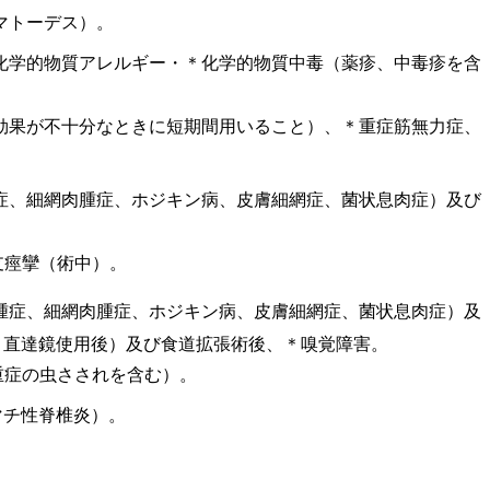
マトーデス）。
化学的物質アレルギー・＊化学的物質中毒（薬疹、中毒疹を含
効果が不十分なときに短期間用いること）、＊重症筋無力症、
症、細網肉腫症、ホジキン病、皮膚細網症、菌状息肉症）及び
支痙攣（術中）。
腫症、細網肉腫症、ホジキン病、皮膚細網症、菌状息肉症）及
、直達鏡使用後）及び食道拡張術後、＊嗅覚障害。
重症の虫さされを含む）。
マチ性脊椎炎）。