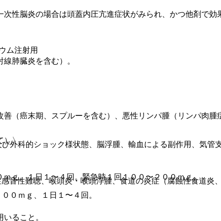
一次性脳炎の場合は頭蓋内圧亢進症状がみられ、かつ他剤で効
ウム注射用
射線肺臓炎を含む）。
改善（癌末期、スプルーを含む）、悪性リンパ腫（リンパ肉腫
て）〉
及び外科的ショック様状態、脳浮腫、輸血による副作用、気管
０ｍｇ、１日１〜４回。緊急時１回１００〜２００ｍｇ。
性感音性難聴、喉頭炎・喉頭浮腫、食道の炎症（腐蝕性食道炎
１００ｍｇ、１日１〜４回。
用いること。