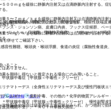
〜５００ｍｇを緩徐に静脈内注射又は点滴静脈内注射する。症
する。
与量５〜７ｍｇ／ｋｇを緩徐に静脈内注射又は点滴静脈内注射
＞、乾癬性関節炎、乾癬性紅皮症、膿疱性乾癬、稽留性肢端皮
でき、関連情報へ簡単にアクセスができます。
増減する。
チブンス・ジョンソン病、皮膚口内炎、フックス症候群、ベー
ａｒ−Ｕｓｈｅｒ症候群、増殖性天疱瘡）、＊デューリング疱
与量５ｍｇ／ｋｇを緩徐に静脈内注射又は点滴静脈内注射する
する。
報も併せてご確認下さい。
性感音性難聴、喉頭炎・喉頭浮腫、食道の炎症（腐蝕性食道炎
用いること。
ではありません。
効果を期待し得ないと推定される場合にのみ用いること。
、甲状腺中毒症［甲状腺＜中毒性＞クリーゼ］。
エリテマトーデス（全身性エリテマトーデス及び慢性円板状エ
剤アレルギー・＊薬剤中毒、その他の＊化学的物質アレルギー
アル
薬剤情報
ポスト
、＊甲状腺中毒症［甲状腺＜中毒性＞クリーゼ］、慢性副腎皮
一次性脳炎の場合は頭蓋内圧亢進症状がみられ、かつ他剤で効
腎皮質機能不全）、＊ＡＣＴＨ単独欠損症。