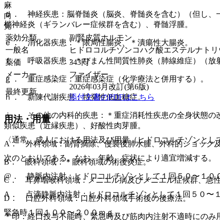
麻
ｄ． 神経疾患：脳脊髄炎（脳炎、脊髄炎を含む）（但し、
向
梢神経炎（ギランバレー症候群を含む）、脊髄浮腫。
覚
薬効分類
副腎皮質ホルモン
ｅ． 消化器疾患：＊限局性腸炎、＊潰瘍性大腸炎。
一般名
ヒドロコルチゾンコハク酸エステルナトリ
ｆ． 呼吸器疾患：＊びまん性間質性肺炎（肺線維症）（放
薬価
343
円
メーカー
ファイザー
ｇ． 重症感染症：重症感染症（化学療法と併用する）。
2026年03月改訂(第6版)
最終更新
ｈ． 新陳代謝疾患：特発性低血糖症。
添付文書のPDFはこちら
ｉ． その他の内科的疾患：＊重症消耗性疾患の全身状態の
用法・用量
類似疾患（近縁疾患）、好酸性肉芽腫。
〈通常、成人における用法及び用量（ヒドロコルチゾンとし
A． 外科領域：副腎摘除、侵襲後肺水腫、外科的ショック
次のとおりである。なお、年齢、症状により適宜増減する。
B． 眼科領域：＊眼科領域の術後炎症。
@． 静脈内注射：ヒドロコルチゾンとして１回５０〜１０
C． 耳鼻咽喉科領域：メニエル病及びメニエル症候群、急
A． 点滴静脈内注射：ヒドロコルチゾンとして１回５０〜
D． 口腔外科領域：口腔外科領域手術後の後療法。
緊急時１回１００〜２００ｍｇ。
＊印：経口投与不能時、緊急時及び筋肉内注射不適時にのみ