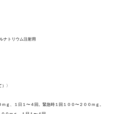
ルナトリウム注射用
て）〉
０ｍｇ、１日１〜４回。緊急時１回１００〜２００ｍｇ。
１００ｍｇ、１日１〜４回。