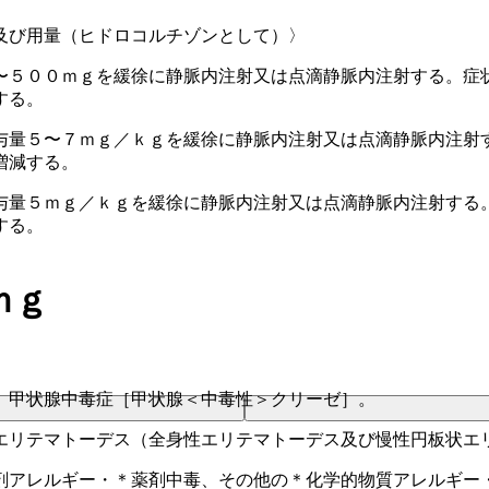
及び用量（ヒドロコルチゾンとして）〉
〜５００ｍｇを緩徐に静脈内注射又は点滴静脈内注射する。症
する。
与量５〜７ｍｇ／ｋｇを緩徐に静脈内注射又は点滴静脈内注射
増減する。
与量５ｍｇ／ｋｇを緩徐に静脈内注射又は点滴静脈内注射する
する。
ｍｇ
、甲状腺中毒症［甲状腺＜中毒性＞クリーゼ］。
エリテマトーデス（全身性エリテマトーデス及び慢性円板状エ
剤アレルギー・＊薬剤中毒、その他の＊化学的物質アレルギー