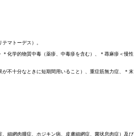
リテマトーデス）。
・＊化学的物質中毒（薬疹、中毒疹を含む）、＊蕁麻疹＜慢性
果が不十分なときに短期間用いること）、重症筋無力症、＊末
症、細網肉腫症、ホジキン病、皮膚細網症、菌状息肉症）及び