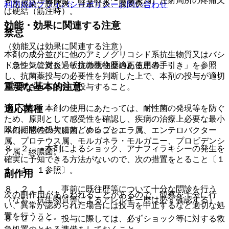
８）． 注射部位：（０．１〜５％未満）注射局所の疼痛又
二次感染、膀胱炎、腎盂腎炎、腹膜炎。
利用規約
プライバシーポリシー
お問い合わせ
は硬結（筋注時）。
効能・効果に関連する注意
禁忌
（効能又は効果に関連する注意）
本剤の成分並びに他のアミノグリコシド系抗生物質又はバシ
トラシンに対し過敏症の既往歴のある患者。
〈急性気管支炎〉「抗微生物薬適正使用の手引き」を参照
し、抗菌薬投与の必要性を判断した上で、本剤の投与が適切
重要な基本的注意
と判断される場合に投与すること。
適応菌種
８．１． 本剤の使用にあたっては、耐性菌の発現等を防ぐ
ため、原則として感受性を確認し、疾病の治療上必要な最小
限の期間の投与にとどめること。
本剤に感性の大腸菌、クレブシエラ属、エンテロバクター
属、プロテウス属、モルガネラ・モルガニー、プロビデンシ
８．２． 本剤によるショック、アナフィラキシーの発生を
ア属、緑膿菌。
確実に予知できる方法がないので、次の措置をとること〔１
１．１．１参照〕。
副作用
８．２．１． 事前に既往歴等について十分な問診を行う
次の副作用があらわれることがあるので、観察を十分に行
（なお、抗生物質等によるアレルギー歴は必ず確認する）。
い、異常が認められた場合には投与を中止するなど適切な処
置を行うこと。
８．２．２． 投与に際しては、必ずショック等に対する救