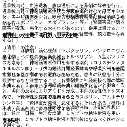
過量投与時、血液透析、腹膜透析による薬剤の除去を行う。
３）． 腎毒性及び聴器毒性を有する薬剤（バンコマイシ
過量投与時、神経筋遮断症状、呼吸麻痺に対してはコリンエ
ン、エンビオマイシン、白金含有抗悪性腫瘍剤（シスプラチ
ステラーゼ阻害剤、カルシウム製剤の投与又は機械的呼吸補
ン、カルボプラチン、ネダプラチン）等）［腎障害及び聴器
助を行う。
障害が発現・悪化するおそれがあるので、併用は避けること
が望ましい（機序は不明、両薬剤共に腎毒性、聴器毒性を有
適用上の注意、取扱い上の注意
する）］。
（適用上の注意）
４）． 麻酔剤、筋弛緩剤（ツボクラリン、パンクロニウム
臭化物、ベクロニウム臭化物、トルペリゾン、Ａ型ボツリヌ
１４．１． 薬剤調製時の注意
ス毒素等）、神経筋遮断作用を有する薬剤（コリスチンメタ
１４．１．１． 〈投与経路共通〉２０％マンニトールと配
ンスルホン酸ナトリウム等）［神経系障害や呼吸抑制を発現
合変化を起こすので、混注しないこと。
するリスクが高まるおそれがあるため、患者の状態を十分に
観察するなど注意すること（各薬剤共に神経筋接合部の遮断
１４．１．２． 〈投与経路共通〉ピペラシリンと混合する
作用を有し、併用によりその作用が増強される）］。
と、両剤の反応によりアミドを形成し本剤の活性低下を来す
ので、それぞれ別経路で投与すること。
５）． 腎毒性を有する薬剤（シクロスポリン、アムホテリ
シンＢ等）［腎障害が発現・悪化するおそれがある（機序は
１４．１．３． 〈点滴静注〉点滴静注時、本剤の希釈に
不明、両薬剤共に腎毒性を有する）］。
は、通常「日局」生理食塩液、５％ブドウ糖注射液を用い
る。なお、５％ブドウ糖注射液と配合後はなるべく速やかに
高齢者
使用すること。