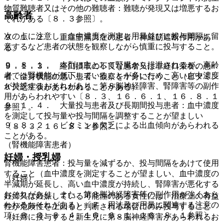
物質難聴者又はその他の難聴者：難聴が発現又は増悪するお
高齢者
それがある〔８．３参照〕。
次の点に注意し、血中濃度を測定し用量並びに投与間隔に留
９．１．２． 重症筋無力症の患者：神経筋遮断作用があ
意するなど患者の状態を観察しながら慎重に投与すること。
る。
９．８．１． 本剤は主として腎臓から排泄されるが、高齢
９．１．３． 経口摂取の不良な患者又は非経口栄養の患
者では腎機能が低下していることが多いため、高い血中濃度
者、全身状態の悪い患者：観察を十分に行うこと（ビタミン
が持続するおそれがあり、第８脳神経障害、腎障害等の副作
Ｋ欠乏症状があらわれることがある）。
用があらわれやすい〔８．３、１６．６．１、１６．８．１
９．１．４． 大量投与患者及び長期間投与患者：血中濃度
参照〕。
を測定して投与量や投与間隔を調整することが望ましい
９．８．２． ビタミンＫ欠乏による出血傾向があらわれる
〔８．３、１６．８．１参照〕。
ことがある。
（腎機能障害患者）
妊婦・授乳婦
腎機能障害患者：投与量を減ずるか、投与間隔をあけて使用
すること（血中濃度を測定することが望ましい、血中濃度の
（妊婦）
半減期が延長し、高い血中濃度が持続し、腎障害が悪化する
おそれがあり、また、第８脳神経障害等の副作用が強くあら
妊婦又は妊娠している可能性のある女性には、治療上の有益
われるおそれがある）〔７．用法及び用量に関連する注意の
性が危険性を上回ると判断される場合にのみ投与すること
項、８．３、８．４、１６．６．１、１６．８．１参照〕。
（妊婦に投与すると新生児に第８脳神経障害があらわれるお