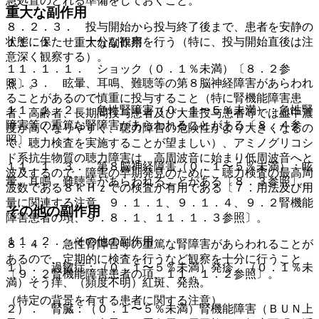
急処置のとれる準備をしておくこと。
重大な副作用
８．２．３． 投与開始から投与終了後まで、患者を安静の
状態に保たせ、十分な観察を行う（特に、投与開始直後は注
１１．１． 重大な副作用
意深く観察する）。
１１．１．１． ショック（０．１％未満）〔８．２参
８．３． 眩暈、耳鳴、難聴等の第８脳神経障害があらわれ
照〕。
ることがあるので慎重に投与すること（特に腎機能障害患
１１．１．２． 急性腎障害（０．１〜５％未満）：急性腎
者、高齢者、長期間投与患者及び大量投与患者等では血中濃
障害等の重篤な腎障害があらわれることがある〔８．４参
度が高くなりやすく、聴力障害の危険性がより大きくなるの
照〕。
で、聴力検査を実施することが望ましい）、アミノグリコシ
ド系抗生物質の聴力障害は、高周波音に始まり低周波音へと
１１．１．３． 第８脳神経障害（０．１〜５％未満）：眩
波及するので、障害の早期発見のために、聴力検査の最高周
暈、耳鳴、難聴等があらわれることがある〔８．３参照〕。
波数である８ｋＨｚでの検査が有用である〔７．用法及び用
量に関連する注意、９．１．１、９．１．４、９．２腎機能
その他の副作用
障害患者の項、９．８．１、１１．１．３参照〕。
１１．２． その他の副作用
８．４． 急性腎障害等の重篤な腎障害があらわれることが
あるので、定期的に検査を行うなど観察を十分に行うこと
１）． 過敏症：（０．１〜５％未満）発疹、（０．１％未
〔９．２腎機能障害患者の項、１１．１．２参照〕。
満）そう痒、（頻度不明）紅斑、発熱。
（特定の背景を有する患者に関する注意）
２）． 腎臓：（０．１〜５％未満）腎機能障害（ＢＵＮ上