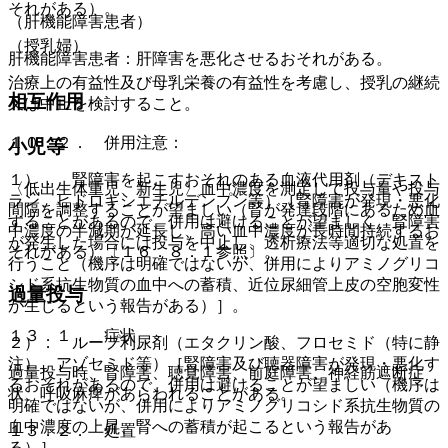
それがある）。
（肝機能障害患者）
（授乳婦）
肝機能障害患者：肝障害を悪化させるおそれがある。
治療上の有益性及び母乳栄養の有益性を考慮し、授乳の継続
相互作用
又は中止を検討すること。
１０．２． 併用注意：
小児等
１）． 腎障害を起こすおそれのある血液代用剤（デキスト
〈低出生体重児、新生児〉血中濃度を測定して投与量や投与
ラン、ヒドロキシエチルデンプン等）［腎障害が発現・悪化
間隔を調整することが望ましい（腎が発達段階にあるため血
することがあるので、併用は避けることが望ましく、腎障害
中濃度の半減期が延長し、高い血中濃度が長時間持続するお
が発生した場合には投与を中止し、透析療法等適切な処置を
それがある）〔１６．８．１参照〕。
行うこと（機序は明確ではないが、併用によりアミノグリコ
シド系抗生物質の血中への蓄積、近位尿細管上皮の空胞変性
過量投与
が生じるという報告がある）］。
１３．１． 症状
２）． ループ利尿剤（エタクリン酸、フロセミド（特に静
注）、アゾセミド等）［腎障害及び聴器障害が発現・悪化す
過量投与時、腎障害、聴覚障害、前庭障害、神経筋遮断症
るおそれがあるので、併用は避けることが望ましい（機序は
状、呼吸麻痺があらわれることがある。
明確ではないが、併用によりアミノグリコシド系抗生物質の
血中濃度の上昇、腎への蓄積が起こるという報告があ
１３．２． 処置
る）］。