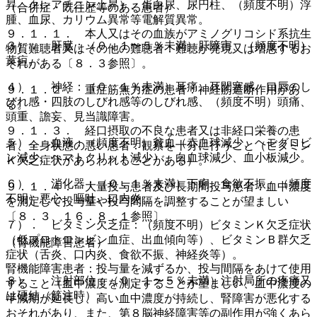
昇、クレアチニン上昇）、蛋白尿、尿円柱、（頻度不明）浮
（合併症・既往歴等のある患者）
腫、血尿、カリウム異常等電解質異常。
９．１．１． 本人又はその血族がアミノグリコシド系抗生
３）． 肝臓：（０．１〜５％未満）肝障害、（頻度不明）
物質難聴者又はその他の難聴者：難聴が発現又は増悪するお
黄疸。
それがある〔８．３参照〕。
４）． 神経：（０．１％未満）耳痛、耳閉塞感、口唇のし
９．１．２． 重症筋無力症の患者：神経筋遮断作用があ
びれ感・四肢のしびれ感等のしびれ感、（頻度不明）頭痛、
る。
頭重、譫妄、見当識障害。
９．１．３． 経口摂取の不良な患者又は非経口栄養の患
５）． 血液：（頻度不明）貧血（赤血球減少、ヘモグロビ
者、全身状態の悪い患者：観察を十分に行うこと（ビタミン
ン減少、ヘマトクリット減少）、白血球減少、血小板減少。
Ｋ欠乏症状があらわれることがある）。
６）． 消化器：（０．１％未満）下痢、食欲不振、（頻度
９．１．４． 大量投与患者及び長期間投与患者：血中濃度
不明）悪心、嘔吐、口内炎。
を測定して投与量や投与間隔を調整することが望ましい
〔８．３、１６．８．１参照〕。
７）． ビタミン欠乏症：（頻度不明）ビタミンＫ欠乏症状
（低プロトロンビン血症、出血傾向等）、ビタミンＢ群欠乏
（腎機能障害患者）
症状（舌炎、口内炎、食欲不振、神経炎等）。
腎機能障害患者：投与量を減ずるか、投与間隔をあけて使用
８）． 注射部位：（０．１〜５％未満）注射局所の疼痛又
すること（血中濃度を測定することが望ましい、血中濃度の
は硬結（筋注時）。
半減期が延長し、高い血中濃度が持続し、腎障害が悪化する
おそれがあり、また、第８脳神経障害等の副作用が強くあら