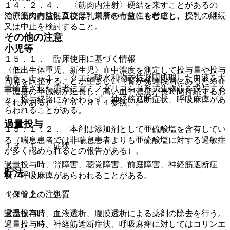
１４．２．４． 〈筋肉内注射〉硬結を来すことがあるの
で、筋肉内注射直後は、局所を十分にもむこと。
治療上の有益性及び母乳栄養の有益性を考慮し、授乳の継続
又は中止を検討すること。
その他の注意
小児等
１５．１． 臨床使用に基づく情報
〈低出生体重児、新生児〉血中濃度を測定して投与量や投与
１５．１．１． クエン酸水和物で抗凝固処理した血液を大
間隔を調整することが望ましい（腎が発達段階にあるため血
量輸血された患者にアミノグリコシド系抗生物質を投与する
中濃度の半減期が延長し、高い血中濃度が長時間持続するお
と、投与経路にかかわらず、神経筋遮断症状、呼吸麻痺があ
それがある）〔１６．８．１参照〕。
らわれることがある。
過量投与
１５．１．２． 本剤は添加剤として亜硫酸塩を含有してい
る（喘息患者では非喘息患者よりも亜硫酸塩に対する過敏症
１３．１． 症状
が多く認められるとの報告がある）。
過量投与時、腎障害、聴覚障害、前庭障害、神経筋遮断症
貯法
状、呼吸麻痺があらわれることがある。
（保管上の注意）
１３．２． 処置
室温保存。
過量投与時、血液透析、腹膜透析による薬剤の除去を行う。
過量投与時、神経筋遮断症状、呼吸麻痺に対してはコリンエ