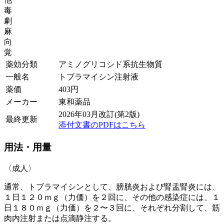
毒
劇
麻
向
覚
薬効分類
アミノグリコシド系抗生物質
一般名
トブラマイシン注射液
薬価
403
円
メーカー
東和薬品
2026年03月改訂(第2版)
最終更新
添付文書のPDFはこちら
用法・用量
〈成人〉
通常、トブラマイシンとして、膀胱炎および腎盂腎炎には、
１日１２０ｍｇ（力価）を２回に、その他の感染症には、１
日１８０ｍｇ（力価）を２〜３回に、それぞれ分割して、筋
肉内注射または点滴静注する。