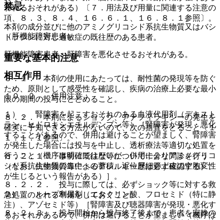
禁忌
われるおそれがある）〔７．用法及び用量に関連する注意の
項、８．３、８．４、１６．６．１、１６．８．１参照〕。
本剤の成分並びに他のアミノグリコシド系抗生物質又はバシ
（肝機能障害患者）
トラシンに対し過敏症の既往歴のある患者。
肝機能障害患者：肝障害を悪化させるおそれがある。
重要な基本的注意
相互作用
８．１． 本剤の使用にあたっては、耐性菌の発現等を防ぐ
ため、原則として感受性を確認し、疾病の治療上必要な最小
１０．２． 併用注意：
限の期間の投与にとどめること。
１）． 腎障害を起こすおそれのある血液代用剤（デキスト
８．２． 本剤によるショック、アナフィラキシーの発生を
ラン、ヒドロキシエチルデンプン等）［腎障害が発現・悪化
確実に予知できる方法がないので、次の措置をとること〔１
することがあるので、併用は避けることが望ましく、腎障害
１．１．１参照〕。
が発生した場合には投与を中止し、透析療法等適切な処置を
行うこと（機序は明確ではないが、併用によりアミノグリコ
８．２．１． 事前に既往歴等について十分な問診を行う
シド系抗生物質の血中への蓄積、近位尿細管上皮の空胞変性
（なお、抗生物質等によるアレルギー歴は必ず確認する）。
が生じるという報告がある）］。
８．２．２． 投与に際しては、必ずショック等に対する救
２）． ループ利尿剤（エタクリン酸、フロセミド（特に静
急処置のとれる準備をしておくこと。
注）、アゾセミド等）［腎障害及び聴器障害が発現・悪化す
８．２．３． 投与開始から投与終了後まで、患者を安静の
るおそれがあるので、併用は避けることが望ましい（機序は