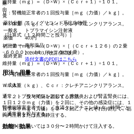
維持量（ｍｇ）＝（Ｄ×Ｗ）×（Ｃｃｒ＋１）÷１０１。
麻
向
Ｄ：腎機能正常者の１回投与量［ｍｇ（力価）／ｋｇ］。
覚
薬効分類
アミノグリコシド系抗生物質
Ｗ：体重（ｋｇ）、Ｃｃｒ：クレチアニンクリアランス。
一般名
トブラマイシン注射液
［計算式（１２時間ごと投与）］
薬価
403
円
メーカー
東和薬品
初回量（ｍｇ）＝（Ｄ×Ｗ）×［（Ｃｃｒ＋１２６）の２乗
−６０００］÷（４．４×１０の４乗）。
2026年03月改訂(第2版)
最終更新
添付文書のPDFはこちら
維持量（ｍｇ）＝（Ｄ×Ｗ）×（Ｃｃｒ＋１）÷１０１。
用法・用量
Ｄ：腎機能正常者の１回投与量［ｍｇ（力価）／ｋｇ］。
〈成人〉
Ｗ：体重（ｋｇ）、Ｃｃｒ：クレチアニンクリアランス。
通常、トブラマイシンとして、膀胱炎および腎盂腎炎には、
７．２． 投与間隔を調節する方法
１日１２０ｍｇ（力価）を２回に、その他の感染症には、１
腎機能障害患者では、「血清クレアチニン値×６」時間ごと
日１８０ｍｇ（力価）を２〜３回に、それぞれ分割して、筋
に通常量を投与する。
肉内注射または点滴静注する。
効能・効果
点滴静注においては３０分〜２時間かけて注入する。