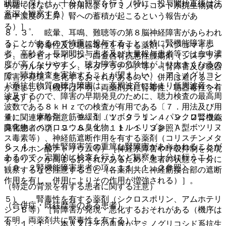
状態に保たせ、十分な観察を行う（特に、投与開始直後は注
明確ではないが、併用によりアミノグリコシド系抗生物質の
意深く観察する）。
血中濃度の上昇、腎への蓄積が起こるという報告があ
る）］。
８．３． 眩暈、耳鳴、難聴等の第８脳神経障害があらわれ
ることがあるので慎重に投与すること（特に腎機能障害患
３）． 腎毒性及び聴器毒性を有する薬剤（バンコマイシ
者、高齢者、長期間投与患者及び大量投与患者等では血中濃
ン、エンビオマイシン、白金含有抗悪性腫瘍剤（シスプラチ
度が高くなりやすく、聴力障害の危険性がより大きくなるの
ン、カルボプラチン、ネダプラチン）等）［腎障害及び聴器
で、聴力検査を実施することが望ましい）、アミノグリコシ
障害が発現・悪化するおそれがあるので、併用は避けること
ド系抗生物質の聴力障害は、高周波音に始まり低周波音へと
が望ましい（機序は不明、両薬剤共に腎毒性、聴器毒性を有
波及するので、障害の早期発見のために、聴力検査の最高周
する）］。
波数である８ｋＨｚでの検査が有用である〔７．用法及び用
４）． 麻酔剤、筋弛緩剤（ツボクラリン、パンクロニウム
量に関連する注意、９．１．１、９．１．４、９．２腎機能
臭化物、ベクロニウム臭化物、トルペリゾン、Ａ型ボツリヌ
障害患者の項、９．８．１、１１．１．３参照〕。
ス毒素等）、神経筋遮断作用を有する薬剤（コリスチンメタ
８．４． 急性腎障害等の重篤な腎障害があらわれることが
ンスルホン酸ナトリウム等）［神経系障害や呼吸抑制を発現
あるので、定期的に検査を行うなど観察を十分に行うこと
するリスクが高まるおそれがあるため、患者の状態を十分に
〔９．２腎機能障害患者の項、１１．１．２参照〕。
観察するなど注意すること（各薬剤共に神経筋接合部の遮断
作用を有し、併用によりその作用が増強される）］。
（特定の背景を有する患者に関する注意）
５）． 腎毒性を有する薬剤（シクロスポリン、アムホテリ
（合併症・既往歴等のある患者）
シンＢ等）［腎障害が発現・悪化するおそれがある（機序は
不明、両薬剤共に腎毒性を有する）］。
９．１．１． 本人又はその血族がアミノグリコシド系抗生