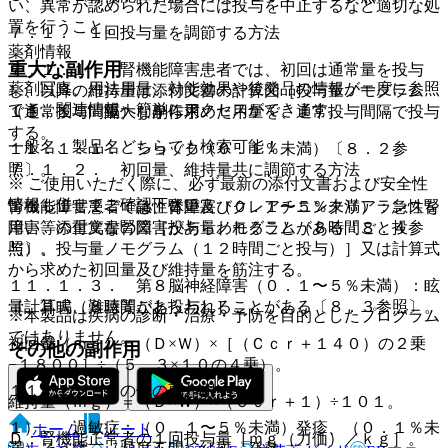
い、異常が認められた場合には投与を中止するなど適切な処
置を行うこと。
７．１． １回投与量を調節する方法
薬剤情報
重大な副作用
７．１．１． 腎機能障害患者では、初回は通常量を投与
薬剤写真、用法用量、効能効果や後発品の情報が一度に参照
し、以降の維持量は添付文書の計算図［投与量ノモグラム
でき、関連情報へ簡単にアクセスができます。
（通常投与間隔）］から求めた用量を、通常投与間隔で投与
１１．１． 重大な副作用
する。
一般名、製品名どちらでも検索可能！
１１．１．１． ショック（０．１％未満）〔８．２参
７．１．２． 初回量、維持量共に調節する方法
照〕。
※ ご使用いただく際に、必ず最新の添付文書および安全性
情報も併せてご確認下さい。
腎機能障害患者では、体重及びクレアチニンクリアランスを
１１．１．２． 急性腎障害（０．１〜５％未満）：急性腎
用い、添付文書の図［投与量ノモグラム（８時間ごと投
障害等の重篤な腎障害があらわれることがある〔８．４参
与）、投与量ノモグラム（１２時間ごと投与）］又は計算式
照〕。
から求めた初回量及び維持量を筋注する。
１１．１．３． 第８脳神経障害（０．１〜５％未満）：眩
［計算式（８時間ごと投与）］
暈、耳鳴、難聴等があらわれることがある〔８．３参照〕。
※本製品は疾病の診断・治療・予防を目的としたプログラム
ではありません。
初回量（ｍｇ）＝（Ｄ×Ｗ）×［（Ｃｃｒ＋１４０）の２乗
その他の副作用
−１８００］÷（５．３×１０の４乗）。
１１．２． その他の副作用
維持量（ｍｇ）＝（Ｄ×Ｗ）×（Ｃｃｒ＋１）÷１０１。
１）． 過敏症：（０．１〜５％未満）発疹、（０．１％未
ホーム
ノート
Ｄ：腎機能正常者の１回投与量［ｍｇ（力価）／ｋｇ］。