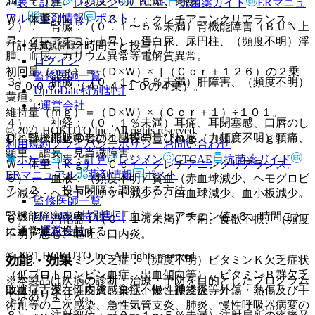
満）そう痒、（頻度不明）紅斑、発熱。
表・計算
レジメン
CTCAE
抗菌薬ガイド
ERマニュ
アル
薬剤情報
ポスト
Ｗ：体重（ｋｇ）、Ｃｃｒ：クレチアニンクリアランス。
２）． 腎臓：（０．１〜５％未満）腎機能障害（ＢＵＮ上
昇、クレアチニン上昇）、蛋白尿、尿円柱、（頻度不明）浮
［計算式（１２時間ごと投与）］
新規登録
腫、血尿、カリウム異常等電解質異常。
ログイン
初回量（ｍｇ）＝（Ｄ×Ｗ）×［（Ｃｃｒ＋１２６）の２乗
監修医師一覧
３）． 肝臓：（０．１〜５％未満）肝障害、（頻度不明）
−６０００］÷（４．４×１０の４乗）。
UpToDate特別割引
黄疸。
運営会社
維持量（ｍｇ）＝（Ｄ×Ｗ）×（Ｃｃｒ＋１）÷１０１。
４）． 神経：（０．１％未満）耳痛、耳閉塞感、口唇のし
© 2021 HOKUTO Inc. All rights reserved.
びれ感・四肢のしびれ感等のしびれ感、（頻度不明）頭痛、
Ｄ：腎機能正常者の１回投与量［ｍｇ（力価）／ｋｇ］。
利用規約
プライバシーポリシー
お問い合わせ
頭重、譫妄、見当識障害。
ホーム
表・計算
レジメン
CTCAE
抗菌薬ガイド
Ｗ：体重（ｋｇ）、Ｃｃｒ：クレチアニンクリアランス。
ERマニュアル
薬剤情報
ポスト
５）． 血液：（頻度不明）貧血（赤血球減少、ヘモグロビ
７．２． 投与間隔を調節する方法
ン減少、ヘマトクリット減少）、白血球減少、血小板減少。
監修医師一覧
UpToDate特別割引
腎機能障害患者では、「血清クレアチニン値×６」時間ごと
６）． 消化器：（０．１％未満）下痢、食欲不振、（頻度
運営会社
に通常量を投与する。
不明）悪心、嘔吐、口内炎。
© 2021 HOKUTO Inc. All rights reserved.
効能・効果
７）． ビタミン欠乏症：（頻度不明）ビタミンＫ欠乏症状
（低プロトロンビン血症、出血傾向等）、ビタミンＢ群欠乏
※本製品は疾病の診断・治療・予防を目的としたプログラム
症状（舌炎、口内炎、食欲不振、神経炎等）。
敗血症、深在性皮膚感染症、慢性膿皮症、外傷・熱傷及び手
ではありません。
術創等の二次感染、急性気管支炎、肺炎、慢性呼吸器病変の