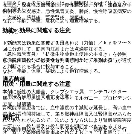
１回９０ｍｇ投与の場合には、１時間以上かけて注入するこ
敗血症、深在性皮膚感染症、慢性膿皮症、外傷・熱傷及び手
とが望ましい。
術創等の二次感染、急性気管支炎、肺炎、慢性呼吸器病変の
二次感染、膀胱炎、腎盂腎炎、腹膜炎。
なお、年齢、体重、症状により適宜増減する。
効能・効果に関連する注意
〈小児〉
トブラマイシンとして、１日３ｍｇ（力価）／ｋｇを２〜３
（効能又は効果に関連する注意）
回に分割して、筋肉内注射または点滴静注する。
〈急性気管支炎〉「抗微生物薬適正使用の手引き」を参照
点滴静注においては３０分〜２時間かけて注入する。
し、抗菌薬投与の必要性を判断した上で、本剤の投与が適切
と判断される場合に投与すること。
なお、年齢、体重、症状により適宜増減する。
適応菌種
用法・用量に関連する注意
本剤に感性の大腸菌、クレブシエラ属、エンテロバクター
（用法及び用量に関連する注意）
属、プロテウス属、モルガネラ・モルガニー、プロビデンシ
ア属、緑膿菌。
腎機能障害患者では、血中濃度の半減期が延長し、高い血中
濃度が長時間持続して、第８脳神経障害又は腎障害があらわ
副作用
れるおそれがあるので、次のような方法により腎機能障害度
に応じて、投与量及び投与間隔を調節すべきである〔８．
次の副作用があらわれることがあるので、観察を十分に行
３、９．２腎機能障害患者の項、１６．６．１参照〕。