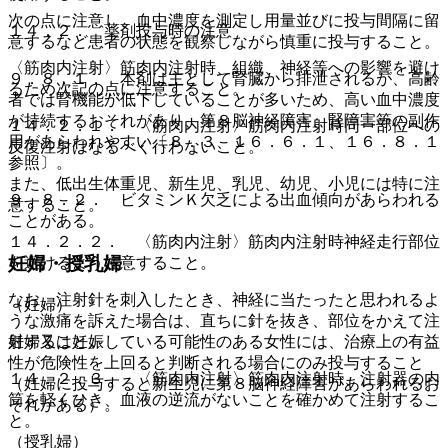
次の点に注意し、血中濃度を測定し用量並びに投与間隔に留
１４．２． 薬剤投与時の注意
意するなど患者の状態を観察しながら慎重に投与すること。
〈筋肉内注射〉筋肉内注射時、組織、神経等への影響を避け
９．８．１． 本剤は主として腎臓から排泄されるが、高齢
るため次記の点に注意すること。
者では腎機能が低下していることが多いため、高い血中濃度
が持続するおそれがあり、第８脳神経障害、腎障害等の副作
１４．２．１． 〈筋肉内注射〉筋肉内注射時同一部位への
用があらわれやすい〔８．３、１６．６．１、１６．８．１
反復注射はなるべく行わないこと。
参照〕。
また、低出生体重児、新生児、乳児、幼児、小児には特に注
９．８．２． ビタミンＫ欠乏による出血傾向があらわれる
意すること。
ことがある。
１４．２．２． 〈筋肉内注射〉筋肉内注射時神経走行部位
妊婦・授乳婦
を避けるよう注意すること。
なお、注射針を刺入したとき、神経に当たったと思われるよ
（妊婦）
うな激痛を訴えた場合は、直ちに針を抜き、部位をかえて注
射すること。
妊婦又は妊娠している可能性のある女性には、治療上の有益
性が危険性を上回ると判断される場合にのみ投与すること
１４．２．３． 〈筋肉内注射〉筋肉内注射時、注射器の内
（妊婦に投与すると新生児に第８脳神経障害があらわれるお
筒を軽くひき、血液の逆流がないことを確かめて注射するこ
それがある）。
と。
（授乳婦）