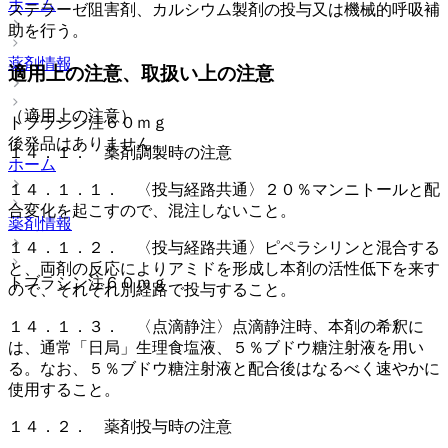
ホーム
ステラーゼ阻害剤、カルシウム製剤の投与又は機械的呼吸補
助を行う。
薬剤情報
適用上の注意、取扱い上の注意
（適用上の注意）
トブラシン注６０ｍｇ
後発品はありません
１４．１． 薬剤調製時の注意
ホーム
１４．１．１． 〈投与経路共通〉２０％マンニトールと配
合変化を起こすので、混注しないこと。
薬剤情報
１４．１．２． 〈投与経路共通〉ピペラシリンと混合する
と、両剤の反応によりアミドを形成し本剤の活性低下を来す
トブラシン注６０ｍｇ
ので、それぞれ別経路で投与すること。
１４．１．３． 〈点滴静注〉点滴静注時、本剤の希釈に
は、通常「日局」生理食塩液、５％ブドウ糖注射液を用い
る。なお、５％ブドウ糖注射液と配合後はなるべく速やかに
使用すること。
１４．２． 薬剤投与時の注意