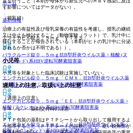
置を行うこと（本剤が母体から新生児へのＨＢＶ感染に及ぼ
ホーム
す影響についてはデータがない）。
（授乳婦）
薬剤情報
治療上の有益性及び母乳栄養の有益性を考慮し、授乳の継続
又は中止を検討すること（動物実験（ラット）で、乳汁中に
エンテカビル錠０．５ｍｇ「ＶＴＲＳ」
移行することが報告されている（本剤がヒトの乳汁中に分泌
されるか否かは不明である））。
バラクルード錠０．５ｍｇ
抗B型肝炎ウイルス薬 > 核酸 (ヌ
小児等
クレオシド) 系HBV逆転写酵素阻害薬
小児等を対象とした臨床試験は実施していない。
エンテカビル錠０．５ｍｇ「ＣＭＸ」
抗B型肝炎ウイルス薬
> 核酸 (ヌクレオシド) 系HBV逆転写酵素阻害薬
適用上の注意、取扱い上の注意
（適用上の注意）
エンテカビル錠０．５ｍｇ「ＥＥ」
抗B型肝炎ウイルス薬 >
核酸 (ヌクレオシド) 系HBV逆転写酵素阻害薬
１４．１． 薬剤交付時の注意
ＰＴＰ包装の薬剤はＰＴＰシートから取り出して服用するよ
エンテカビル錠０．５ｍｇ「ＪＧ」
抗B型肝炎ウイルス薬 >
う指導すること（ＰＴＰシートの誤飲により、硬い鋭角部が
核酸 (ヌクレオシド) 系HBV逆転写酵素阻害薬
食道粘膜へ刺入し、更には穿孔をおこして縦隔洞炎等の重篤