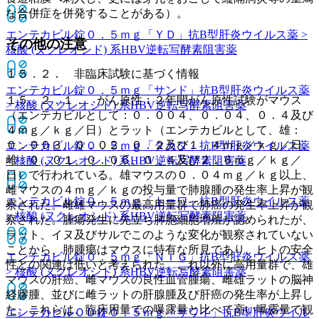
な合併症を併発することがある）。
エンテカビル錠０．５ｍｇ「ＹＤ」
抗B型肝炎ウイルス薬 >
その他の注意
核酸 (ヌクレオシド) 系HBV逆転写酵素阻害薬
１５．２． 非臨床試験に基づく情報
エンテカビル錠０．５ｍｇ「サンド」
抗B型肝炎ウイルス薬
１５．２．１． がん原性：２年間がん原性試験がマウス
> 核酸 (ヌクレオシド) 系HBV逆転写酵素阻害薬
（エンテカビルとして：０．００４、０．０４、０．４及び
４ｍｇ／ｋｇ／日）とラット（エンテカビルとして、雄：
０．００３、０．０２、０．２及び１．４ｍｇ／ｋｇ／日、
エンテカビル錠０．５ｍｇ「タカタ」
抗B型肝炎ウイルス薬
雌：０．０１、０．０６、０．４及び２．６ｍｇ／ｋｇ／
> 核酸 (ヌクレオシド) 系HBV逆転写酵素阻害薬
日）で行われている。雄マウスの０．０４ｍｇ／ｋｇ以上、
雌マウスの４ｍｇ／ｋｇの投与量で肺腺腫の発生率上昇が観
エンテカビル錠０．５ｍｇ「トーワ」
抗B型肝炎ウイルス薬
察された。雌雄マウスの最高用量群で肺癌の発生率上昇が観
> 核酸 (ヌクレオシド) 系HBV逆転写酵素阻害薬
察された。腫瘍発生に先立ち肺胞細胞増殖が認められたが、
ラット、イヌ及びサルでこのような変化が観察されていない
ことから、肺腫瘍はマウスに特有な所見であり、ヒトの安全
エンテカビル錠０．５ｍｇ「ＮＩＧ」
抗B型肝炎ウイルス薬
性との関連は低いと考えられた。これ以外に高用量群で、雄
> 核酸 (ヌクレオシド) 系HBV逆転写酵素阻害薬
マウスの肝癌、雌マウスの良性血管腫瘍、雌雄ラットの脳神
経膠腫、並びに雌ラットの肝腺腫及び肝癌の発生率が上昇し
た。これらは、臨床用量での曝露量と比べて高い曝露量で観
エンテカビルＯＤ錠０．５ｍｇ「サワイ」
抗B型肝炎ウイル