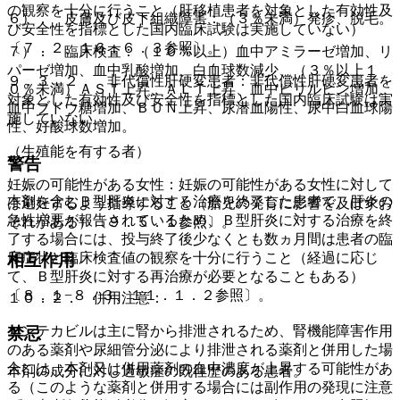
の観察を十分に行うこと（肝移植患者を対象とした有効性及
６）． 皮膚及び皮下組織障害：（３％未満）発疹、脱毛。
び安全性を指標とした国内臨床試験は実施していない）
〔７．２、１６．６．３参照〕。
７）． 臨床検査：（１０％以上）血中アミラーゼ増加、リ
パーゼ増加、血中乳酸増加、白血球数減少、（３％以上１
９．３．２． 非代償性肝硬変患者：非代償性肝硬変患者を
０％未満）ＡＳＴ上昇、ＡＬＴ上昇、血中ビリルビン増加、
対象とした有効性及び安全性を指標とした国内臨床試験は実
血中ブドウ糖増加、ＢＵＮ上昇、尿潜血陽性、尿中白血球陽
施していない。
性、好酸球数増加。
（生殖能を有する者）
警告
妊娠の可能性がある女性：妊娠の可能性がある女性に対して
本剤を含むＢ型肝炎に対する治療を終了した患者で、肝炎の
は避妊するよう指導すること（胎児の発育に影響を及ぼすお
急性増悪が報告されているため、Ｂ型肝炎に対する治療を終
それがある）〔９．５．１参照〕。
了する場合には、投与終了後少なくとも数ヵ月間は患者の臨
床症状と臨床検査値の観察を十分に行うこと（経過に応じ
相互作用
て、Ｂ型肝炎に対する再治療が必要となることもある）
〔８．１−８．３、１１．１．２参照〕。
１０．２． 併用注意：
エンテカビルは主に腎から排泄されるため、腎機能障害作用
禁忌
のある薬剤や尿細管分泌により排泄される薬剤と併用した場
合には、本剤又は併用薬剤の血中濃度が上昇する可能性があ
本剤の成分に対し過敏症の既往歴のある患者。
る（このような薬剤と併用する場合には副作用の発現に注意