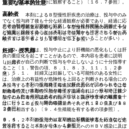
し、患者の状態を十分に観察すること）〔１６．７参照〕。
重要な基本的注意
高齢者
８．１． 本剤によるＢ型慢性肝疾患の治療は、投与中のみ
でなく投与終了後も十分な経過観察が必要であり、経過に応
患者の腎機能を定期的に観察しながら投与間隔を調節するな
じて適切な処置が必要なため、Ｂ型慢性肝疾患の治療に十分
ど慎重に投与すること（本剤は主に腎から排泄されるが、高
な知識と経験を持つ医師のもとで使用すること〔１．警告の
齢者では若年者よりも腎機能が低下していることが多い）。
項、８．２、８．３、１１．１．２参照〕。
８．２． 本剤は、投与中止により肝機能の悪化もしくは肝
妊婦・授乳婦
炎の重症化を起こすことがあるので、本内容を患者に説明
し、患者が自己の判断で投与を中止しないように十分指導す
（妊婦）
ること〔１．警告の項、８．１、８．３、１１．１．２参
９．５．１． 妊婦又は妊娠している可能性のある女性に
照〕。
は、治療上の有益性が危険性を上回ると判断される場合にの
８．３． 本剤の投与終了により肝炎悪化が認められること
み投与すること（生殖発生毒性試験において、ラットでは母
があるので、本剤の投与を終了する場合には、投与終了後少
動物毒性及び胚毒性・胎仔毒性が認められ、ウサギでは胚・
なくとも数ヵ月間は患者の臨床症状と臨床検査値の観察を十
胎仔のみに毒性が認められた。ラット及びウサギの曝露量
分に行うこと〔１．警告の項、８．１、８．２、１１．１．
は、ヒト１ｍｇ投与時の曝露量のそれぞれ１８０倍及び８８
２参照〕。
３倍に相当する）〔９．４生殖能を有する者の項参照〕。
８．４． 本剤の投与中は定期的に肝機能検査を行うなど十
９．５．２． 新生児のＨＢＶ感染を防止するため適切な処
分注意すること〔１１．１．１参照〕。
置を行うこと（本剤が母体から新生児へのＨＢＶ感染に及ぼ