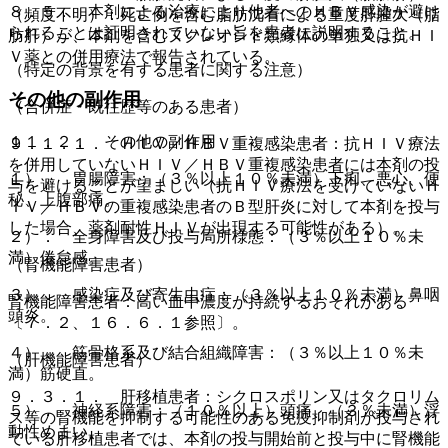
８．５． 本剤による治療により他者へのＨＢＶ感染が避け
（頻度不明）：死亡例を含む脂肪沈着による重度肝腫大（脂
られることは証明されていない旨を患者に説明すること。
肪肝）が、本剤を含むヌクレオシド類縁体の単独又は抗ＨＩ
Ｖ薬との併用療法で報告されている。
（特定の背景を有する患者に関する注意）
その他の副作用
（合併症・既往歴等のある患者）
１１．２． その他の副作用
９．１．１． ＨＩＶ／ＨＢＶ重複感染患者：抗ＨＩＶ療法
を併用していないＨＩＶ／ＨＢＶ重複感染患者には本剤の投
１）． 胃腸障害：（３％以上１０％未満）下痢、悪心、便
与を避けることが望ましい（抗ＨＩＶ療法を受けていないＨ
秘、上腹部痛。
ＩＶ／ＨＢＶの重複感染患者のＢ型肝炎に対して本剤を投与
した場合、薬剤耐性ＨＩＶが出現する可能性がある）。
２）． 全身障害及び投与局所様態：（３％以上１０％未
満）倦怠感。
（腎機能障害患者）
３）． 感染症及び寄生虫症：（３％以上１０％未満）鼻咽
腎機能障害患者：高い血中濃度が持続するおそれがある
頭炎。
〔７．２、１６．６．１参照〕。
４）． 筋骨格系及び結合組織障害：（３％以上１０％未
（肝機能障害患者）
満）筋硬直。
９．３．１． 肝移植患者：シクロスポリン又はタクロリム
５）． 神経系障害：（１０％以上）頭痛、（３％未満）浮
ス等の腎機能を抑制する可能性のある免疫抑制剤が投与され
動性めまい。
ている肝移植患者では、本剤の投与開始前と投与中に腎機能