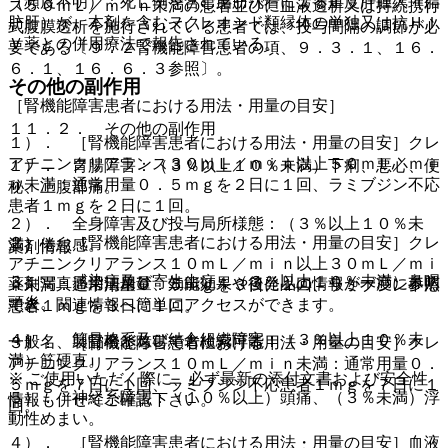
（頻度不明）：死亡例を含む脂肪沈着による重度肝腫大（脂
ス５０ｍＬ／ｍｉｎ未満の患者並びに血液透析又は持続携行
肪肝）が、本剤を含むヌクレオシド類縁体の単独又は抗ＨＩ
式腹膜透析を施行されている患者では、投与間隔の調節が必
Ｖ薬との併用療法で報告されている。
要である〔９．２腎機能障害患者の項、９．３．１、１６．
６．１、１６．６．３参照〕。
その他の副作用
［腎機能障害患者における用法・用量の目安］
１１．２． その他の副作用
１）． ［腎機能障害患者における用法・用量の目安］クレ
アチニンクリアランス３０ｍＬ／ｍｉｎ以上５０ｍＬ／ｍｉ
１）． 胃腸障害：（３％以上１０％未満）下痢、悪心、便
ｎ未満：通常用量０．５ｍｇを２日に１回、ラミブジン不応
秘、上腹部痛。
患者１ｍｇを２日に１回。
２）． 全身障害及び投与局所様態：（３％以上１０％未
２）． ［腎機能障害患者における用法・用量の目安］クレ
満）倦怠感。
薬剤情報
アチニンクリアランス１０ｍＬ／ｍｉｎ以上３０ｍＬ／ｍｉ
３）． 感染症及び寄生虫症：（３％以上１０％未満）鼻咽
薬剤写真、用法用量、効能効果や後発品の情報が一度に参照
ｎ未満：通常用量０．５ｍｇを３日に１回、ラミブジン不応
頭炎。
でき、関連情報へ簡単にアクセスができます。
患者１ｍｇを３日に１回。
４）． 筋骨格系及び結合組織障害：（３％以上１０％未
一般名、製品名どちらでも検索可能！
３）． ［腎機能障害患者における用法・用量の目安］クレ
満）筋硬直。
アチニンクリアランス１０ｍＬ／ｍｉｎ未満：通常用量０．
※ ご使用いただく際に、必ず最新の添付文書および安全性
５ｍｇを７日に１回、ラミブジン不応患者１ｍｇを７日に１
５）． 神経系障害：（１０％以上）頭痛、（３％未満）浮
情報も併せてご確認下さい。
回。
動性めまい。
４）． ［腎機能障害患者における用法・用量の目安］血液