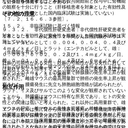
ている肝移植患者では、本剤の投与開始前と投与中に腎機能
な合併症を併発することがある）。
の観察を十分に行うこと（肝移植患者を対象とした有効性及
び安全性を指標とした国内臨床試験は実施していない）
その他の注意
〔７．２、１６．６．３参照〕。
１５．２． 非臨床試験に基づく情報
９．３．２． 非代償性肝硬変患者：非代償性肝硬変患者を
対象とした有効性及び安全性を指標とした国内臨床試験は実
１５．２．１． がん原性：２年間がん原性試験がマウス
施していない。
（エンテカビルとして：０．００４、０．０４、０．４及び
４ｍｇ／ｋｇ／日）とラット（エンテカビルとして、雄：
（生殖能を有する者）
０．００３、０．０２、０．２及び１．４ｍｇ／ｋｇ／日、
雌：０．０１、０．０６、０．４及び２．６ｍｇ／ｋｇ／
妊娠の可能性がある女性：妊娠の可能性がある女性に対して
日）で行われている。雄マウスの０．０４ｍｇ／ｋｇ以上、
は避妊するよう指導すること（胎児の発育に影響を及ぼすお
雌マウスの４ｍｇ／ｋｇの投与量で肺腺腫の発生率上昇が観
それがある）〔９．５．１参照〕。
察された。雌雄マウスの最高用量群で肺癌の発生率上昇が観
察された。腫瘍発生に先立ち肺胞細胞増殖が認められたが、
相互作用
ラット、イヌ及びサルでこのような変化が観察されていない
ことから、肺腫瘍はマウスに特有な所見であり、ヒトの安全
１０．２． 併用注意：
性との関連は低いと考えられた。これ以外に高用量群で、雄
マウスの肝癌、雌マウスの良性血管腫瘍、雌雄ラットの脳神
エンテカビルは主に腎から排泄されるため、腎機能障害作用
経膠腫、並びに雌ラットの肝腺腫及び肝癌の発生率が上昇し
のある薬剤や尿細管分泌により排泄される薬剤と併用した場
た。これらは、臨床用量での曝露量と比べて高い曝露量で観
合には、本剤又は併用薬剤の血中濃度が上昇する可能性があ
察されたことから、ヒトの安全性に関連を持つものではない
る（このような薬剤と併用する場合には副作用の発現に注意