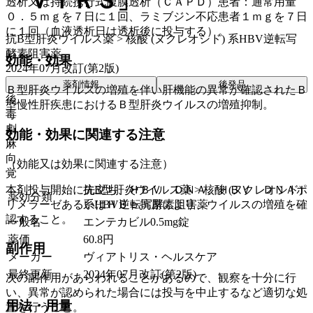
「ＶＴＲＳ」
透析又は持続携行式腹膜透析（ＣＡＰＤ）患者：通常用量
０．５ｍｇを７日に１回、ラミブジン不応患者１ｍｇを７日
に１回（血液透析日は透析後に投与する）。
抗B型肝炎ウイルス薬 > 核酸 (ヌクレオシド) 系HBV逆転写
酵素阻害薬
効能・効果
2024年07月改訂(第2版)
薬剤情報
後発品
Ｂ型肝炎ウイルスの増殖を伴い肝機能の異常が確認されたＢ
後
型慢性肝疾患におけるＢ型肝炎ウイルスの増殖抑制。
毒
劇
効能・効果に関連する注意
麻
向
（効能又は効果に関連する注意）
覚
本剤投与開始に先立ち、ＨＢＶ ＤＮＡ、ＨＢＶ ＤＮＡポ
抗B型肝炎ウイルス薬 > 核酸 (ヌクレオシド)
薬効分類
リメラーゼあるいはＨＢｅ抗原により、ウイルスの増殖を確
系HBV逆転写酵素阻害薬
認すること。
一般名
エンテカビル0.5mg錠
薬価
60.8
円
副作用
メーカー
ヴィアトリス・ヘルスケア
最終更新
2024年07月改訂(第2版)
次の副作用があらわれることがあるので、観察を十分に行
い、異常が認められた場合には投与を中止するなど適切な処
用法・用量
置を行うこと。