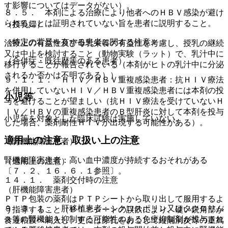
す影響についてはデータがない）。
８．５． 本剤による治療により他者へのＨＢＶ感染が避け
られることは証明されていない旨を患者に説明すること。
（授乳婦）
（特定の背景を有する患者に関する注意）
治療上の有益性及び母乳栄養の有益性を考慮し、授乳の継続
又は中止を検討すること（動物実験（ラット）で、乳汁中に
（合併症・既往歴等のある患者）
移行することが報告されている（本剤がヒトの乳汁中に分泌
されるか否かは不明である））。
９．１．１． ＨＩＶ／ＨＢＶ重複感染患者：抗ＨＩＶ療法
を併用していないＨＩＶ／ＨＢＶ重複感染患者には本剤の投
小児等
与を避けることが望ましい（抗ＨＩＶ療法を受けていないＨ
ＩＶ／ＨＢＶの重複感染患者のＢ型肝炎に対して本剤を投与
小児等を対象とした臨床試験は実施していない。
した場合、薬剤耐性ＨＩＶが出現する可能性がある）。
適用上の注意、取扱い上の注意
（腎機能障害患者）
腎機能障害患者：高い血中濃度が持続するおそれがある
（適用上の注意）
〔７．２、１６．６．１参照〕。
１４．１． 薬剤交付時の注意
（肝機能障害患者）
ＰＴＰ包装の薬剤はＰＴＰシートから取り出して服用するよ
９．３．１． 肝移植患者：シクロスポリン又はタクロリム
う指導すること（ＰＴＰシートの誤飲により、硬い鋭角部が
ス等の腎機能を抑制する可能性のある免疫抑制剤が投与され
食道粘膜へ刺入し、更には穿孔をおこして縦隔洞炎等の重篤