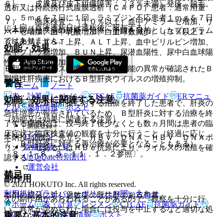
６）． 皮膚及び皮下組織障害：（３％未満）発疹、脱毛。
透析又は持続携行式腹膜透析（ＣＡＰＤ）患者：通常用量
０．５ｍｇを７日に１回、ラミブジン不応患者１ｍｇを７日
７）． 臨床検査：（１０％以上）血中アミラーゼ増加、リ
に１回（血液透析日は透析後に投与する）。
※本製品は疾病の診断・治療・予防を目的としたプログラム
パーゼ増加、血中乳酸増加、白血球数減少、（３％以上１
ではありません。
０％未満）ＡＳＴ上昇、ＡＬＴ上昇、血中ビリルビン増加、
効能・効果
血中ブドウ糖増加、ＢＵＮ上昇、尿潜血陽性、尿中白血球陽
性、好酸球数増加。
Ｂ型肝炎ウイルスの増殖を伴い肝機能の異常が確認されたＢ
型慢性肝疾患におけるＢ型肝炎ウイルスの増殖抑制。
警告
ホーム
ノート
表・計算
レジメン
CTCAE
抗菌薬ガイド
ERマニュ
効能・効果に関連する注意
本剤を含むＢ型肝炎に対する治療を終了した患者で、肝炎の
アル
薬剤情報
ポスト
急性増悪が報告されているため、Ｂ型肝炎に対する治療を終
（効能又は効果に関連する注意）
了する場合には、投与終了後少なくとも数ヵ月間は患者の臨
新規登録
床症状と臨床検査値の観察を十分に行うこと（経過に応じ
ログイン
本剤投与開始に先立ち、ＨＢＶ ＤＮＡ、ＨＢＶ ＤＮＡポ
て、Ｂ型肝炎に対する再治療が必要となることもある）
監修医師一覧
リメラーゼあるいはＨＢｅ抗原により、ウイルスの増殖を確
〔８．１−８．３、１１．１．２参照〕。
UpToDate特別割引
認すること。
運営会社
禁忌
副作用
© 2021 HOKUTO Inc. All rights reserved.
利用規約
プライバシーポリシー
お問い合わせ
本剤の成分に対し過敏症の既往歴のある患者。
次の副作用があらわれることがあるので、観察を十分に行
ホーム
表・計算
レジメン
CTCAE
抗菌薬ガイド
い、異常が認められた場合には投与を中止するなど適切な処
重要な基本的注意
ERマニュアル
薬剤情報
ポスト