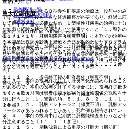
置を行うこと。
監修医師一覧
８．１． 本剤によるＢ型慢性肝疾患の治療は、投与中のみ
重大な副作用
UpToDate特別割引
でなく投与終了後も十分な経過観察が必要であり、経過に応
運営会社
じて適切な処置が必要なため、Ｂ型慢性肝疾患の治療に十分
１１．１． 重大な副作用
な知識と経験を持つ医師のもとで使用すること〔１．警告の
© 2021 HOKUTO Inc. All rights reserved.
項、８．２、８．３、１１．１．２参照〕。
１１．１．１． 肝機能障害（頻度不明）：本剤での治療中
※本製品は疾病の診断・治療・予防を目的としたプログラム
にＡＳＴ上昇、ＡＬＴ上昇することがあるので、ＡＳＴ、Ａ
８．２． 本剤は、投与中止により肝機能の悪化もしくは肝
ではありません。
ＬＴの上昇が認められた場合、より頻回に肝機能検査を行う
炎の重症化を起こすことがあるので、本内容を患者に説明
など、観察を十分に行うこと（検査値等の経過から、肝機能
し、患者が自己の判断で投与を中止しないように十分指導す
利用規約
プライバシーポリシー
お問い合わせ
障害が回復する兆候が認められない場合には、投与を中止す
ること〔１．警告の項、８．１、８．３、１１．１．２参
るなど適切な処置を行うこと）〔８．４参照〕。
照〕。
１１．１．２． 投与終了後の肝炎悪化（頻度不明）〔１．
８．３． 本剤の投与終了により肝炎悪化が認められること
警告の項、８．１−８．３参照〕。
があるので、本剤の投与を終了する場合には、投与終了後少
なくとも数ヵ月間は患者の臨床症状と臨床検査値の観察を十
１１．１．３． アナフィラキシー（頻度不明）。
分に行うこと〔１．警告の項、８．１、８．２、１１．１．
１１．１．４． 乳酸アシドーシス（頻度不明）：乳酸アシ
２参照〕。
ドーシスがあらわれることがあり、死亡例も報告されてい
８．４． 本剤の投与中は定期的に肝機能検査を行うなど十
る。
分注意すること〔１１．１．１参照〕。
１１．１．５． 脂肪沈着による重度の肝腫大（脂肪肝）