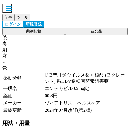
記事
ツール
ログイン
新規登録
薬剤情報
後発品
後
毒
劇
麻
向
覚
抗B型肝炎ウイルス薬 > 核酸 (ヌクレオ
薬効分類
シド) 系HBV逆転写酵素阻害薬
一般名
エンテカビル0.5mg錠
薬価
60.8
円
メーカー
ヴィアトリス・ヘルスケア
最終更新
2024年07月改訂(第2版)
用法・用量