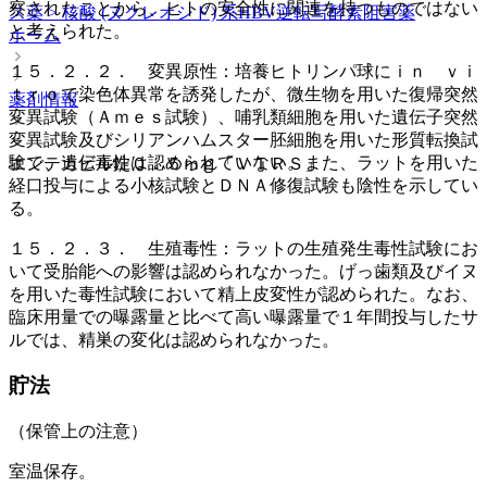
察されたことから、ヒトの安全性に関連を持つものではない
ス薬 > 核酸 (ヌクレオシド) 系HBV逆転写酵素阻害薬
と考えられた。
ホーム
１５．２．２． 変異原性：培養ヒトリンパ球にｉｎ ｖｉ
ｔｒｏで染色体異常を誘発したが、微生物を用いた復帰突然
薬剤情報
変異試験（Ａｍｅｓ試験）、哺乳類細胞を用いた遺伝子突然
変異試験及びシリアンハムスター胚細胞を用いた形質転換試
験で、遺伝毒性は認められていない。また、ラットを用いた
エンテカビル錠０．５ｍｇ「ＶＴＲＳ」
経口投与による小核試験とＤＮＡ修復試験も陰性を示してい
る。
１５．２．３． 生殖毒性：ラットの生殖発生毒性試験にお
いて受胎能への影響は認められなかった。げっ歯類及びイヌ
を用いた毒性試験において精上皮変性が認められた。なお、
臨床用量での曝露量と比べて高い曝露量で１年間投与したサ
ルでは、精巣の変化は認められなかった。
貯法
（保管上の注意）
室温保存。