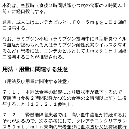
本剤は、空腹時（食後２時間以降かつ次の食事の２時間以上
前）に経口投与する。
通常、成人にはエンテカビルとして０．５ｍｇを１日１回経
口投与する。
なお、ラミブジン不応（ラミブジン投与中にＢ型肝炎ウイル
ス血症が認められる又はラミブジン耐性変異ウイルスを有す
るなど）患者には、エンテカビルとして１ｍｇを１日１回経
口投与することが推奨される。
用法・用量に関連する注意
（用法及び用量に関連する注意）
７．１． 本剤は食事の影響により吸収率が低下するので、
空腹時（食後２時間以降かつ次の食事の２時間以上前）に投
与すること〔１６．２．１参照〕。
７．２． 腎機能障害患者では、高い血中濃度が持続するお
それがあるので、次を参考にして、クレアチニンクリアラン
ス５０ｍＬ／ｍｉｎ未満の患者並びに血液透析又は持続携行