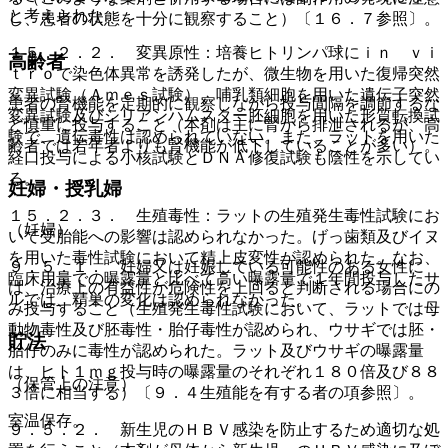
と考えられた。
し、患者の状態を十分に観察すること）〔１６．７参照〕。
１５．２．２． 変異原性：培養ヒトリンパ球にｉｎ ｖｉ
高齢者
ｔｒｏで染色体異常を誘発したが、微生物を用いた復帰突然
変異試験（Ａｍｅｓ試験）、哺乳類細胞を用いた遺伝子突然
患者の腎機能を定期的に観察しながら投与間隔を調節するな
変異試験及びシリアンハムスター胚細胞を用いた形質転換試
ど慎重に投与すること（本剤は主に腎から排泄されるが、高
験で、遺伝毒性は認められていない。また、ラットを用いた
齢者では若年者よりも腎機能が低下していることが多い）。
経口投与による小核試験とＤＮＡ修復試験も陰性を示してい
る。
妊婦・授乳婦
１５．２．３． 生殖毒性：ラットの生殖発生毒性試験にお
（妊婦）
いて受胎能への影響は認められなかった。げっ歯類及びイヌ
を用いた毒性試験において精上皮変性が認められた。なお、
９．５．１． 妊婦又は妊娠している可能性のある女性に
臨床用量での曝露量と比べて高い曝露量で１年間投与したサ
は、治療上の有益性が危険性を上回ると判断される場合にの
ルでは、精巣の変化は認められなかった。
み投与すること（生殖発生毒性試験において、ラットでは母
動物毒性及び胚毒性・胎仔毒性が認められ、ウサギでは胚・
貯法
胎仔のみに毒性が認められた。ラット及びウサギの曝露量
は、ヒト１ｍｇ投与時の曝露量のそれぞれ１８０倍及び８８
（保管上の注意）
３倍に相当する）〔９．４生殖能を有する者の項参照〕。
室温保存。
９．５．２． 新生児のＨＢＶ感染を防止するため適切な処