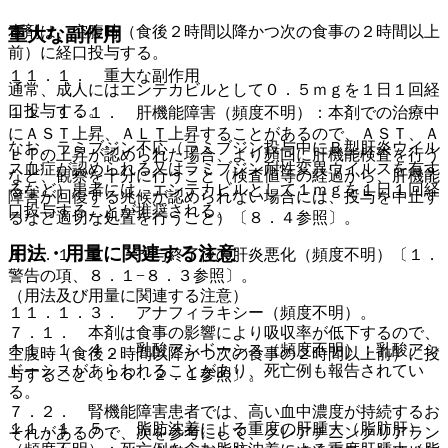
本剤は、空腹時（食後２時間以降かつ次の食事の２時間以上
重大な副作用
前）に経口投与する。
１１．１． 重大な副作用
通常、成人にはエンテカビルとして０．５ｍｇを１日１回経
口投与する。
１１．１．１． 肝機能障害（頻度不明）：本剤での治療中
にＡＳＴ上昇、ＡＬＴ上昇することがあるので、ＡＳＴ、Ａ
なお、ラミブジン不応（ラミブジン投与中にＢ型肝炎ウイル
ＬＴの上昇が認められた場合、より頻回に肝機能検査を行う
ス血症が認められる又はラミブジン耐性変異ウイルスを有す
など、観察を十分に行うこと（検査値等の経過から、肝機能
るなど）患者には、エンテカビルとして１ｍｇを１日１回経
障害が回復する兆候が認められない場合には、投与を中止す
口投与することが推奨される。
るなど適切な処置を行うこと）〔８．４参照〕。
用法・用量に関連する注意
１１．１．２． 投与終了後の肝炎悪化（頻度不明）〔１．
警告の項、８．１−８．３参照〕。
（用法及び用量に関連する注意）
１１．１．３． アナフィラキシー（頻度不明）。
７．１． 本剤は食事の影響により吸収率が低下するので、
１１．１．４． 乳酸アシドーシス（頻度不明）：乳酸アシ
空腹時（食後２時間以降かつ次の食事の２時間以上前）に投
ドーシスがあらわれることがあり、死亡例も報告されてい
与すること〔１６．２．１参照〕。
る。
７．２． 腎機能障害患者では、高い血中濃度が持続するお
１１．１．５． 脂肪沈着による重度の肝腫大（脂肪肝）
それがあるので、次を参考にして、クレアチニンクリアラン