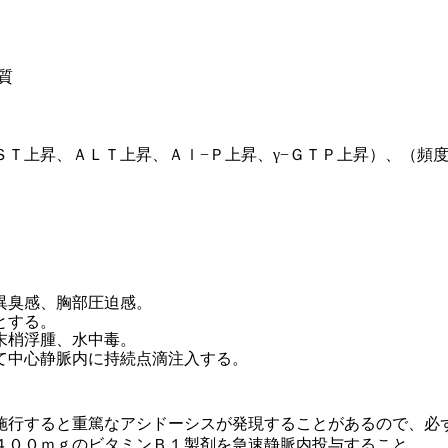
質
Ｔ上昇、ＡＬＴ上昇、Ａｌ−Ｐ上昇、γ−ＧＴＰ上昇）、（頻
異臭感、胸部圧迫感。
とする。
末梢浮腫、水中毒。
て中心静脈内に持続点滴注入する。
施行すると重篤なアシドーシスが発現することがあるので、必
４００ｍｇのビタミンＢ１製剤を急速静脈内投与すること。