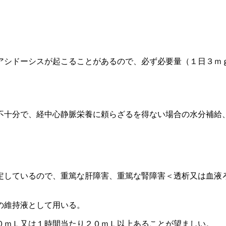
アシドーシスが起こることがあるので、必ず必要量（１日３ｍ
不十分で、経中心静脈栄養に頼らざるを得ない場合の水分補給
定しているので、重篤な肝障害、重篤な腎障害＜透析又は血液
の維持液として用いる。
０ｍＬ又は１時間当たり２０ｍＬ以上あることが望ましい。