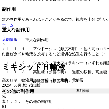
副作用
次の副作用があらわれることがあるので、観察を十分に行い
ホーム
重大な副作用
薬剤情報
１１．１． 重大な副作用
１１．１．１． アシドーシス（頻度不明）：他の高カロリ
ミキシッドＨ輸液
にはビタミンＢ１を投与するなど適切な処置を行うこと〔１
１１．１．２． ショック、アナフィラキシー（いずれも頻
ミキシッドＨ輸液
１１．１．３． 高血糖（頻度不明）：過度の尿糖、高血糖
高カロリー輸液用アミノ酸・糖・脂肪・電解質
１１．１．４． 静脈塞栓（頻度不明）。
2026年05月改訂(第3版)
その他の副作用
薬剤情報
先
毒
１１．２． その他の副作用
劇