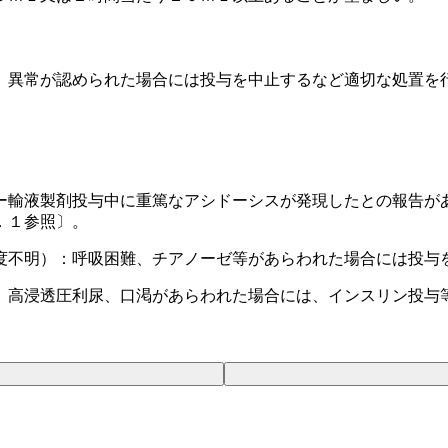
、異常が認められた場合には投与を中止するなど適切な処置を
ー輸液製剤投与中に重篤なアシドーシスが発現したとの報告が
．１参照〕。
度不明）：呼吸困難、チアノーゼ等があらわれた場合には投与
、高浸透圧利尿、口渇があらわれた場合には、インスリン投与