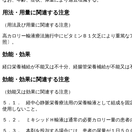
用法・用量に関連する注意
（用法及び用量に関連する注意）
高カロリー輸液療法施行中にビタミンＢ１欠乏により重篤な
照〕。
効能・効果
経口栄養補給が不能又は不十分、経腸管栄養補給が不能又は
効能・効果に関連する注意
（効能又は効果に関連する注意）
５．１． 経中心静脈栄養療法用の栄養輸液として組成を固
使用しないこと。
５．２． ミキシッドＨ輸液は通常の必要カロリー量の患者
５．３． 本剤を投与する場合には、患者の尿量が１日５０