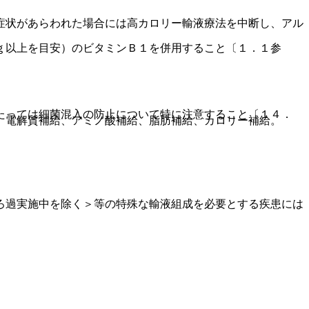
症状があらわれた場合には高カロリー輸液療法を中断し、アル
ｇ以上を目安）のビタミンＢ１を併用すること〔１．１参
たっては細菌混入の防止について特に注意すること〔１４．
、電解質補給、アミノ酸補給、脂肪補給、カロリー補給。
ろ過実施中を除く＞等の特殊な輸液組成を必要とする疾患には
。