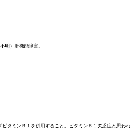
度不明）肝機能障害。
ずビタミンＢ１を併用すること。ビタミンＢ１欠乏症と思われ