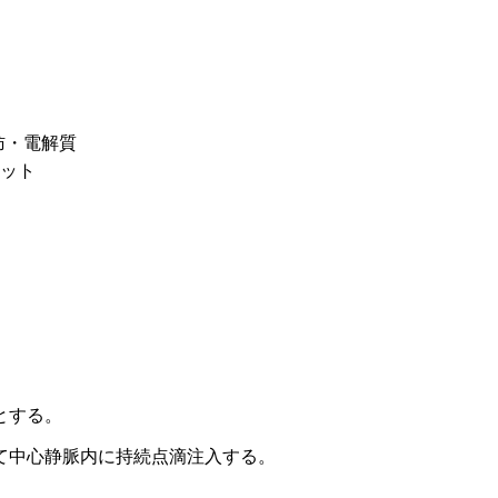
肪・電解質
キット
とする。
て中心静脈内に持続点滴注入する。