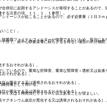
び合併症に起因するアシドーシスが発現することがあるので、
連する注意の項、１１．１．１参照〕。
アシドーシスが起こることがあるので、必ず必要量（１日３ｍ
ないこと）。
、除菌用ファイナルフィルターが使用できないため、投与にあ
不十分で、経中心静脈栄養に頼らざるを得ない場合の水分補給
化するおそれがある］。
定しているので、重篤な肝障害、重篤な腎障害＜透析又は血液
るおそれがある］。
血症が悪化する又は誘発されるおそれがある］。
の維持液として用いる。
血症が悪化する又は誘発されるおそれがある］。
０ｍＬ又は１時間当たり２０ｍＬ以上あることが望ましい。
高マグネシウム血症が悪化する又は誘発されるおそれがある］