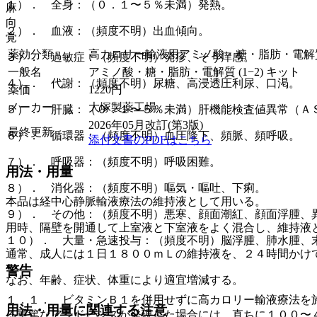
１）． 全身：（０．１〜５％未満）発熱。
麻
向
２）． 血液：（頻度不明）出血傾向。
覚
薬効分類
高カロリー輸液用アミノ酸・糖・脂肪・電解
３）． 過敏症：（頻度不明）発疹、そう痒感。
一般名
アミノ酸・糖・脂肪・電解質 (1−2) キット
４）． 代謝：（頻度不明）尿糖、高浸透圧利尿、口渇。
薬価
1220
円
メーカー
大塚製薬工場
５）． 肝臓：（０．１〜５％未満）肝機能検査値異常（ＡＳ
2026年05月改訂(第3版)
最終更新
６）． 循環器：（頻度不明）血圧降下、頻脈、頻呼吸。
添付文書のPDFはこちら
７）． 呼吸器：（頻度不明）呼吸困難。
用法・用量
８）． 消化器：（頻度不明）嘔気・嘔吐、下痢。
本品は経中心静脈輸液療法の維持液として用いる。
９）． その他：（頻度不明）悪寒、顔面潮紅、顔面浮腫、
用時、隔壁を開通して上室液と下室液をよく混合し、維持液
１０）． 大量・急速投与：（頻度不明）脳浮腫、肺水腫、
通常、成人には１日１８００ｍＬの維持液を、２４時間かけ
警告
なお、年齢、症状、体重により適宜増減する。
１．１． ビタミンＢ１を併用せずに高カロリー輸液療法を
用法・用量に関連する注意
る重篤なアシドーシスが発現した場合には、直ちに１００〜