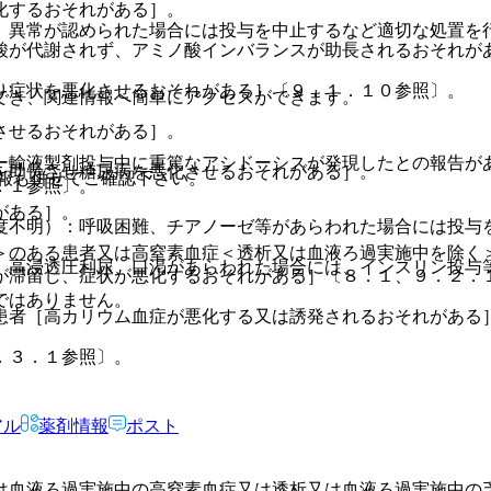
化するおそれがある］。
、異常が認められた場合には投与を中止するなど適切な処置を
酸が代謝されず、アミノ酸インバランスが助長されるおそれが
り症状を悪化させるおそれがある］〔９．１．１０参照〕。
でき、関連情報へ簡単にアクセスができます。
させるおそれがある］。
ー輸液製剤投与中に重篤なアシドーシスが発現したとの報告が
を助長させ糖尿病を悪化させるおそれがある］。
報も併せてご確認下さい。
．１参照〕。
がある］。
度不明）：呼吸困難、チアノーゼ等があらわれた場合には投与
＞のある患者又は高窒素血症＜透析又は血液ろ過実施中を除く
、高浸透圧利尿、口渇があらわれた場合には、インスリン投与
が滞留し、症状が悪化するおそれがある］〔８．１、９．２．
ではありません。
患者［高カリウム血症が悪化する又は誘発されるおそれがある
．３．１参照〕。
アル
薬剤情報
ポスト
は血液ろ過実施中の高窒素血症又は透析又は血液ろ過実施中の