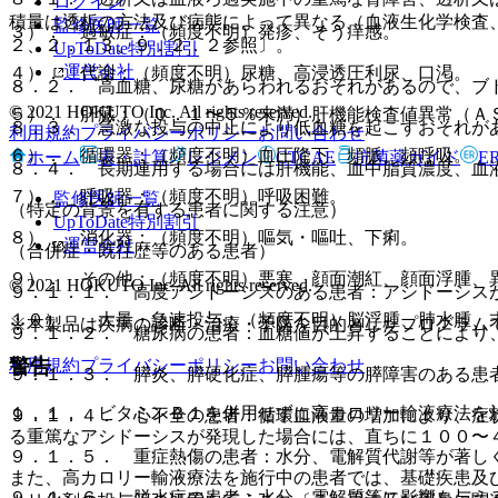
ログイン
積量は透析の方法及び病態によって異なる（血液生化学検査
監修医師一覧
３）． 過敏症：（頻度不明）発疹、そう痒感。
２、２．１３、９．２．２参照〕。
UpToDate特別割引
運営会社
４）． 代謝：（頻度不明）尿糖、高浸透圧利尿、口渇。
８．２． 高血糖、尿糖があらわれるおそれがあるので、ブ
© 2021 HOKUTO Inc. All rights reserved.
５）． 肝臓：（０．１〜５％未満）肝機能検査値異常（ＡＳ
８．３． 急激な投与の中止により低血糖を起こすおそれが
利用規約
プライバシーポリシー
お問い合わせ
６）． 循環器：（頻度不明）血圧降下、頻脈、頻呼吸。
ホーム
表・計算
レジメン
CTCAE
抗菌薬ガイド
E
８．４． 長期連用する場合には肝機能、血中脂質濃度、血
７）． 呼吸器：（頻度不明）呼吸困難。
監修医師一覧
（特定の背景を有する患者に関する注意）
UpToDate特別割引
８）． 消化器：（頻度不明）嘔気・嘔吐、下痢。
運営会社
（合併症・既往歴等のある患者）
９）． その他：（頻度不明）悪寒、顔面潮紅、顔面浮腫、
© 2021 HOKUTO Inc. All rights reserved.
９．１．１． 高度アシドーシスのある患者：アシドーシス
１０）． 大量・急速投与：（頻度不明）脳浮腫、肺水腫、
※本製品は疾病の診断・治療・予防を目的としたプログラム
９．１．２． 糖尿病の患者：血糖値が上昇することにより
警告
利用規約
プライバシーポリシー
お問い合わせ
９．１．３． 膵炎、膵硬化症、膵腫瘍等の膵障害のある患
１．１． ビタミンＢ１を併用せずに高カロリー輸液療法を
９．１．４． 心不全の患者：循環血液量の増加により、症
る重篤なアシドーシスが発現した場合には、直ちに１００〜
９．１．５． 重症熱傷の患者：水分、電解質代謝等が著し
また、高カロリー輸液療法を施行中の患者では、基礎疾患及
９．１．６． 脱水症の患者：水分、電解質等に影響を与え