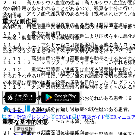
２．６． 高カルシウム血症の患者［高カルシウム血症が悪
次の副作用があらわれることがあるので、観察を十分に行い
２．７． アミノ酸代謝異常のある患者［投与されたアミノ
薬剤情報
重大な副作用
２．８． 重篤な血液凝固異常のある患者［凝固能亢進によ
薬剤写真、用法用量、効能効果や後発品の情報が一度に参照
１１．１． 重大な副作用
２．９． 血栓症の患者［凝固能亢進により症状を更に悪化
一般名、製品名どちらでも検索可能！
１１．１．１． アシドーシス（頻度不明）：他の高カロリ
２．１０． ケトーシスを伴った糖尿病の患者［ケトーシス
※ ご使用いただく際に、必ず最新の添付文書および安全性情
にはビタミンＢ１を投与するなど適切な処置を行うこと〔１
２．１１． 高脂血症の患者［高脂血症を助長させるおそれ
１１．１．２． ショック、アナフィラキシー（いずれも頻
２．１２． 重篤な腎障害＜透析又は血液ろ過実施中を除く
１１．１．３． 高血糖（頻度不明）：過度の尿糖、高血糖
するおそれがあり、また、アミノ酸の代謝産物である尿素等
※本製品は疾病の診断・治療・予防を目的としたプログラム
１１．１．４． 静脈塞栓（頻度不明）。
２．１３． 乏尿＜透析又は血液ろ過実施中を除く＞のある
その他の副作用
２．１４． 肝性昏睡又は肝性昏睡のおそれのある患者〔９
２．１５． 本剤の成分に対し過敏症の既往歴のある患者。
１１．２． その他の副作用
ホーム
ノート
表・計算
レジメン
CTCAE
抗菌薬ガイド
ERマニュ
１）． 全身：（０．１〜５％未満）発熱。
重要な基本的注意
新規登録
２）． 血液：（頻度不明）出血傾向。
８．１． 透析又は血液ろ過実施中の重篤な腎障害、透析又