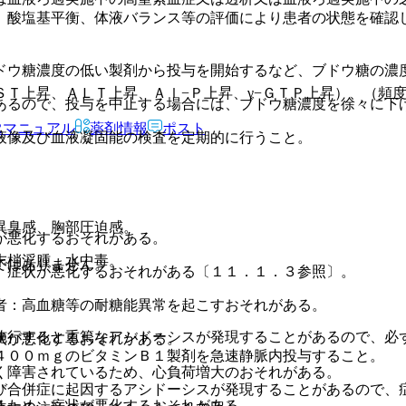
、酸塩基平衡、体液バランス等の評価により患者の状態を確認
ドウ糖濃度の低い製剤から投与を開始するなど、ブドウ糖の濃
Ｔ上昇、ＡＬＴ上昇、Ａｌ−Ｐ上昇、γ−ＧＴＰ上昇）、（頻
あるので、投与を中止する場合には、ブドウ糖濃度を徐々に下
Rマニュアル
薬剤情報
ポスト
液像及び血液凝固能の検査を定期的に行うこと。
異臭感、胸部圧迫感。
が悪化するおそれがある。
末梢浮腫、水中毒。
ではありません。
、症状が悪化するおそれがある〔１１．１．３参照〕。
者：高血糖等の耐糖能異常を起こすおそれがある。
施行すると重篤なアシドーシスが発現することがあるので、必
状が悪化するおそれがある。
４００ｍｇのビタミンＢ１製剤を急速静脈内投与すること。
く障害されているため、心負荷増大のおそれがある。
び合併症に起因するアシドーシスが発現することがあるので、
るため、症状が悪化するおそれがある。