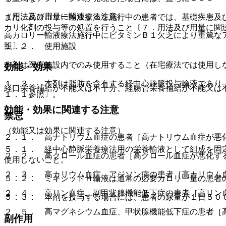
（用法及び用量に関連する注意）
また、高カロリー輸液療法を施行中の患者では、基礎疾患及
カリ化剤の投与等の処置を行うこと〔７．用法及び用量に関
高カロリー輸液療法施行中にビタミンＢ１欠乏により重篤な
照〕。
１．２． 使用施設
本剤は医療施設内でのみ使用すること（在宅療法では使用し
効能・効果
１．３． 本剤は脂肪を含有する経中心静脈投与輸液であり
経口栄養補給が不能又は不十分、経腸管栄養補給が不能又は
１．１参照〕。
効能・効果に関連する注意
禁忌
（効能又は効果に関連する注意）
２．１． 高ナトリウム血症の患者［高ナトリウム血症が悪
５．１． 経中心静脈栄養療法用の栄養輸液として組成を固
２．２． 高クロール血症の患者［高クロール血症が悪化す
使用しないこと。
２．３． 高カリウム血症、アジソン病の患者［高カリウム
５．２． ミキシッドＨ輸液は通常の必要カロリー量の患者
２．４． 高リン血症、副甲状腺機能低下症の患者［高リン
５．３． 本剤を投与する場合には、患者の尿量が１日５０
２．５． 高マグネシウム血症、甲状腺機能低下症の患者［
副作用