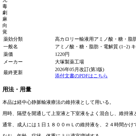
毒
劇
麻
向
覚
薬効分類
高カロリー輸液用アミノ酸・糖・脂
一般名
アミノ酸・糖・脂肪・電解質 (1−2) 
薬価
1220
円
メーカー
大塚製薬工場
2026年05月改訂(第3版)
最終更新
添付文書のPDFはこちら
用法・用量
本品は経中心静脈輸液療法の維持液として用いる。
用時、隔壁を開通して上室液と下室液をよく混合し、維持液
通常、成人には１日１８００ｍＬの維持液を、２４時間かけ
なお、年齢、症状、体重により適宜増減する。