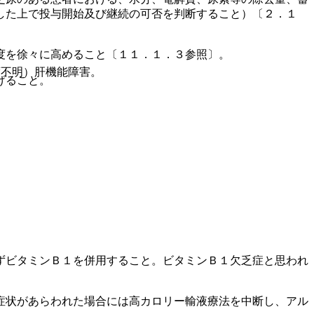
した上で投与開始及び継続の可否を判断すること）〔２．１
度を徐々に高めること〔１１．１．３参照〕。
度不明）肝機能障害。
げること。
ずビタミンＢ１を併用すること。ビタミンＢ１欠乏症と思われ
症状があらわれた場合には高カロリー輸液療法を中断し、アル