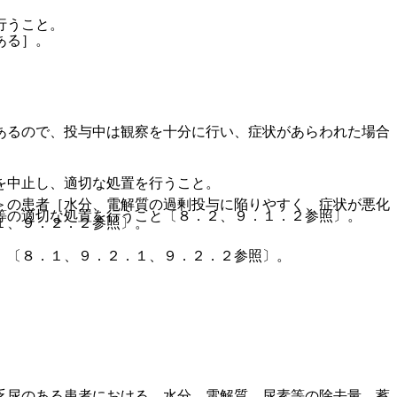
行うこと。
ある］。
あるので、投与中は観察を十分に行い、症状があらわれた場合
を中止し、適切な処置を行うこと。
＞の患者［水分、電解質の過剰投与に陥りやすく、症状が悪化
等の適切な処置を行うこと〔８．２、９．１．２参照〕。
１、９．２．２参照〕。
］〔８．１、９．２．１、９．２．２参照〕。
乏尿のある患者における、水分、電解質、尿素等の除去量、蓄