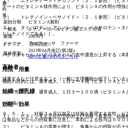
１）． エトレチナート＜チガソン＞〔２．１参照〕［ビタ
麻
ナートのビタミンＡ様作用により、ビタミンＡの作用が増強
向
覚
２）． トレチノイン＜ベサノイド＞〔２．１参照〕［ビタ
薬効分類
ビタミンA製剤
３）． タミバロテン＜アムノレイク＞、ベキサロテン＜タ
一般名
レチノールパルミチン酸エステル液
じレチノイドである）］。
薬価
208.8
円
メーカー
アルフレッサ ファーマ
１０．２． 併用注意：
2023年04月改訂(第2版)
最終更新
パクリタキセル［パクリタキセルの血中濃度が上昇する（本
添付文書のPDFはこちら
高齢者
用法・用量
減量するなど注意すること（一般に生理機能が低下している
補給の目的には、通常成人、１日２〜４滴（ビタミンＡとし
妊婦・授乳婦
治療の目的には、通常成人、１日３〜１００滴（ビタミンＡ
（妊婦）
効能・効果
９．５．１． 妊娠３ヵ月以内又は妊娠を希望する女性：ビ
１）． ビタミンＡ欠乏症の予防および治療（夜盲症、結膜
は食品などからの摂取量に注意し、本剤による投与は５００
２）． ビタミンＡの需要が増大し、食事からの摂取が不十