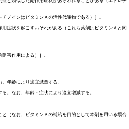
剰症と類似した副作用症状があらわれることがある（エトレチ
レチノインはビタミンＡの活性代謝物である）］。
作用症状を起こすおそれがある（これら薬剤はビタミンＡと同
的阻害作用による）］。
お、年齢により適宜減量する。
する。なお、年齢・症状により適宜増減する。
こと（なお、ビタミンＡの補給を目的として本剤を用いる場合