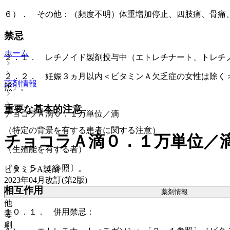
６）． その他：（頻度不明）体重増加停止、四肢痛、骨痛
禁忌
ホーム
２．１． レチノイド製剤投与中（エトレチナート、トレチ
２．２． 妊娠３ヵ月以内＜ビタミンＡ欠乏症の女性は除く
薬剤情報
照〕。
重要な基本的注意
チョコラＡ滴０．１万単位／滴
（特定の背景を有する患者に関する注意）
チョコラＡ滴０．１万単位／
（生殖能を有する者）
〔９．５．１参照〕。
ビタミンA製剤
2023年04月改訂(第2版)
相互作用
薬剤情報
他
１０．１． 併用禁忌：
毒
劇