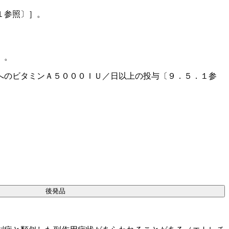
１参照〕］。
〕。
へのビタミンＡ５０００ＩＵ／日以上の投与〔９．５．１参
後発品