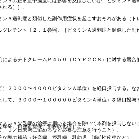
ミンＡの正常血中濃度には影響を及ぼさないが、ビタミンＡ過
される）］。
ミンＡ過剰症と類似した副作用症状を起こすおそれがある（ト
ルグレチン＞〔２．１参照〕［ビタミンＡ過剰症と類似した副
剤によるチトクロームＰ４５０（ＣＹＰ２Ｃ８）に対する競合
）。
て、２０００〜４０００ビタミンＡ単位）を経口投与する。な
として、３０００〜１０００００ビタミンＡ単位）を経口投与
タミンＡ欠乏症の治療に用いる場合を除いて本剤を投与しない
乾燥症、角膜乾燥症、角膜軟化症）。
０ＩＵ／日未満に留めるなど必要な注意を行うこと）。
分な際の補給（妊産婦、授乳婦、乳幼児、消耗性疾患など）。