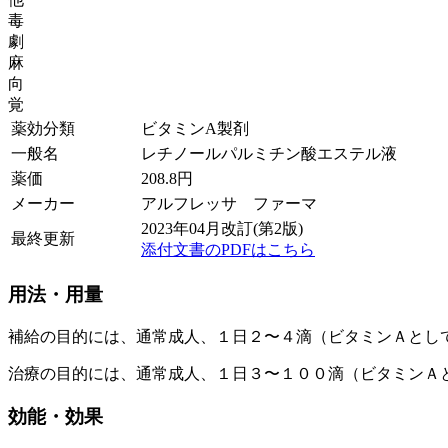
毒
劇
麻
向
覚
薬効分類
ビタミンA製剤
一般名
レチノールパルミチン酸エステル液
薬価
208.8
円
メーカー
アルフレッサ ファーマ
2023年04月改訂(第2版)
最終更新
添付文書のPDFはこちら
用法・用量
補給の目的には、通常成人、１日２〜４滴（ビタミンＡとし
治療の目的には、通常成人、１日３〜１００滴（ビタミンＡ
効能・効果