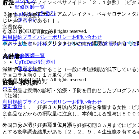
ログイン
貯法
２）． トレチノイン＜ベサノイド＞〔２．１参照〕［ビタ
監修医師一覧
UpToDate特別割引
３）． タミバロテン＜アムノレイク＞、ベキサロテン＜タ
（保管上の注意）
運営会社
じレチノイドである）］。
室温保存。
© 2021 HOKUTO Inc. All rights reserved.
１０．２． 併用注意：
利用規約
プライバシーポリシー
お問い合わせ
ホーム
パクリタキセル［パクリタキセルの血中濃度が上昇する（本
ホーム
表・計算
レジメン
CTCAE
抗菌薬ガイド
E
監修医師一覧
高齢者
薬剤情報
UpToDate特別割引
運営会社
減量するなど注意すること（一般に生理機能が低下している
チョコラＡ滴０．１万単位／滴
© 2021 HOKUTO Inc. All rights reserved.
後発品はありません
妊婦・授乳婦
ホーム
※本製品は疾病の診断・治療・予防を目的としたプログラム
（妊婦）
利用規約
プライバシーポリシー
お問い合わせ
薬剤情報
９．５．１． 妊娠３ヵ月以内又は妊娠を希望する女性：ビ
は食品などからの摂取量に注意し、本剤による投与は５００
チョコラＡ滴０．１万単位／滴
外国において、妊娠前３ヵ月から妊娠初期３ヵ月までにビタ
とする疫学調査結果がある〔２．２、９．４生殖能を有する