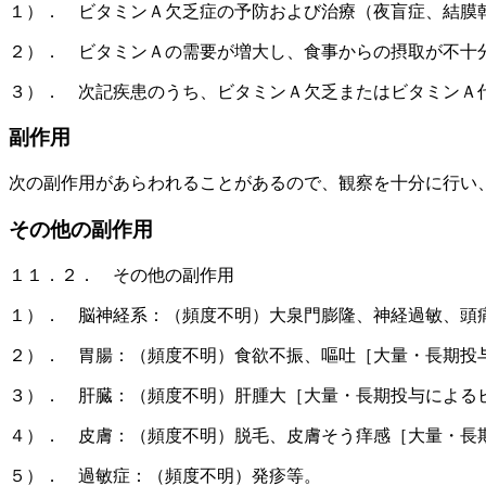
１）． ビタミンＡ欠乏症の予防および治療（夜盲症、結膜
２）． ビタミンＡの需要が増大し、食事からの摂取が不十
３）． 次記疾患のうち、ビタミンＡ欠乏またはビタミンＡ
副作用
次の副作用があらわれることがあるので、観察を十分に行い
その他の副作用
１１．２． その他の副作用
１）． 脳神経系：（頻度不明）大泉門膨隆、神経過敏、頭
２）． 胃腸：（頻度不明）食欲不振、嘔吐［大量・長期投
３）． 肝臓：（頻度不明）肝腫大［大量・長期投与による
４）． 皮膚：（頻度不明）脱毛、皮膚そう痒感［大量・長
５）． 過敏症：（頻度不明）発疹等。