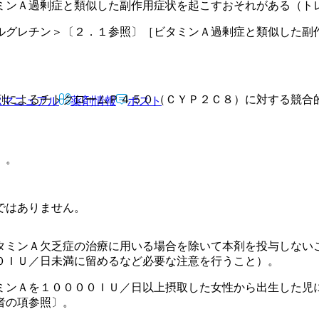
ミンＡ過剰症と類似した副作用症状を起こすおそれがある（ト
ルグレチン＞〔２．１参照〕［ビタミンＡ過剰症と類似した副
剤によるチトクロームＰ４５０（ＣＹＰ２Ｃ８）に対する競合
Rマニュアル
薬剤情報
ポスト
）。
ではありません。
タミンＡ欠乏症の治療に用いる場合を除いて本剤を投与しない
０ＩＵ／日未満に留めるなど必要な注意を行うこと）。
ミンＡを１００００ＩＵ／日以上摂取した女性から出生した児
者の項参照〕。