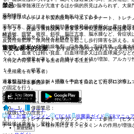
禁忌
はやや脳脊髄液圧が亢進するほか病的所見はみられず、大泉
薬剤情報
急性症は成人にはまれで大多数乳幼児である。
２．１． レチノイド製剤投与中（エトレチナート、トレチ
薬剤写真、用法用量、効能効果や後発品の情報が一度に参照
１３．１．２． 慢性症状：過量投与時の主症状は小児では
２．２． 妊娠３ヵ月以内＜ビタミンＡ欠乏症の女性は除く
経過敏、痙攣、複視、斜視、脳圧亢進、脳水腫など、骨症状
照〕。
一般名、製品名どちらでも検索可能！
皮質性骨肥厚、限局性骨粗鬆症を起こし歩行障害を訴える。
性ざ瘡、落屑、口唇乾燥亀裂、口角亀裂、舌縁疼痛、皮膚水
重要な基本的注意
※ ご使用いただく際に、必ず最新の添付文書および安全性情
でなく、血液では軽い貧血、白血球増多又は白血球減少など
タミンＡの増量が著しく、血清リポイド値が増加、アルカリ
（特定の背景を有する患者に関する注意）
１３．２． 処置
（生殖能を有する者）
過量投与時、ビタミンＡ摂取を中止することで容易に治癒し
※本製品は疾病の診断・治療・予防を目的としたプログラム
〔９．５．１参照〕。
の固定を行う。
相互作用
適用上の注意、取扱い上の注意
１０．１． 併用禁忌：
ホーム
ノート
（取扱い上の注意）
表・計算
レジメン
CTCAE
抗菌薬ガイド
ERマニュ
１）． エトレチナート＜チガソン＞〔２．１参照〕［ビタ
開栓後は遮光し、密栓して保存すること。
ナートのビタミンＡ様作用により、ビタミンＡの作用が増強
新規登録