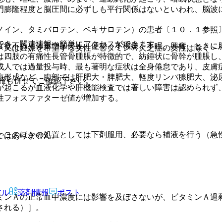
門膨隆程度と脳圧間に必ずしも平行関係はないといわれ、脳波
ノイン、タミバロテン、ベキサロテン）の患者〔１０．１参照
でき、関連情報へ簡単にアクセスができます。
食欲不振、体重増加停止、便秘、不機嫌、不眠、興奮、ときに
＞又は妊娠を希望する女性＜ビタミンＡ欠乏症の女性は除く＞
は四肢の有痛性長管骨腫脹が特徴的で、紡錘状に骨幹が腫脹し
成人では過量投与時、最も著明な症状は全身倦怠であり、皮膚
疱形成など、腹部では肝肥大・脾肥大、軽度リンパ腺肥大、泌
報も併せてご確認下さい。
が起こるが血液化学や肝機能検査では著しい障害は認められず
性フォスファターゼ値が増加する。
、このほかの処置としては下剤服用、必要なら補液を行う（急
ではありません。
アル
薬剤情報
ポスト
ミンＡの正常血中濃度には影響を及ぼさないが、ビタミンＡ過
される）］。