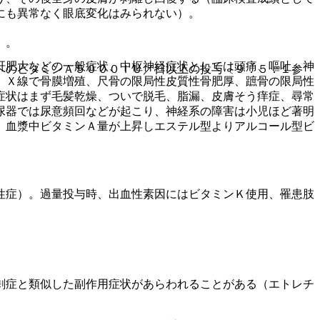
にも異常なく眼底変化はみられない）。
〕。
肝肥大などの一般症状、中枢神経症状としては頭痛、嘔吐、神
へのビタミンＡ５０００ＩＵ／日以上の投与〔９．５．１参
、Ｘ線で骨膜増殖、尺骨の限局性皮質性骨肥厚、蹠骨の限局性
症状はまず毛髪乾燥、ついで脱毛、脂漏、皮膚そう痒症、尋常
尿器では尿意頻回などが起こり、神経系の障害は小児ほど著明
、血漿中ビタミンＡ量が上昇しエステル型よりアルコール型ビ
性症）。過量投与時、出血性素因にはビタミンＫ使用、罹患肢
剰症と類似した副作用症状があらわれることがある（エトレチ