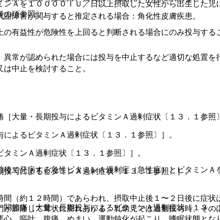
ミンＡを１００００ＩＵ／日以上摂取した女性から出生した児
者の項参照〕。
代謝障害が関与すると推定される場合：角化性皮膚疾患。
上の有益性が危険性を上回ると判断される場合にのみ投与する
、異常が認められた場合には投与を中止するなど適切な処置を
又は中止を検討すること。
痛［大量・長期投与によるビタミンＡ過剰症状〔１３．１参照
与によるビタミンＡ過剰症状〔１３．１参照〕］。
ビタミンＡ過剰症状〔１３．１参照〕］。
前後で発病する急性ビタミンＡ過剰症（急性症）とビタミンＡ
期投与によるビタミンＡ過剰症状〔１３．１参照〕］。
時間（約１２時間）であらわれ、摂取中止後１〜２日後に症状
、関節痛［大量・長期投与によるビタミンＡ過剰症状〔１３．
門が膨隆して茸状に膨れあがる。乳幼児では過量投与時、その
悪心、嘔吐、腹痛、めまい、運動鈍化が起こり、嗜眠状態とな