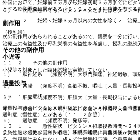
外国において、妊娠前３ヵ月から妊娠初期３ヵ月までにビタ
とする疫学調査結果がある〔２．２、９．４生殖能を有する
３）． 次記疾患のうち、ビタミンＡ欠乏またはビタミンＡ
９．５．２． 妊婦＜妊娠３ヵ月以内の女性を除く＞：治療
副作用
（授乳婦）
次の副作用があらわれることがあるので、観察を十分に行い
治療上の有益性及び母乳栄養の有益性を考慮し、授乳の継続
その他の副作用
小児等
１１．２． その他の副作用
小児等を対象とした臨床試験は実施していない。
１）． 脳神経系：（頻度不明）大泉門膨隆、神経過敏、頭
過量投与
２）． 胃腸：（頻度不明）食欲不振、嘔吐［大量・長期投
１３．１． 症状
３）． 肝臓：（頻度不明）肝腫大［大量・長期投与による
過量投与時のビタミンＡ過剰症はビタミンＡ摂取後１２時間
４）． 皮膚：（頻度不明）脱毛、皮膚そう痒感［大量・長
過剰症（慢性症）とがある〔１１．２参照〕。
５）． 過敏症：（頻度不明）発疹等。
１３．１．１． 急性症状：ビタミンＡ摂取後数時間〜２４
６）． その他：（頻度不明）体重増加停止、四肢痛、骨痛
は急性脳水腫に起因し、嘔吐、不眠、嗜眠、興奮のほか大泉
る。髄膜症はみられない。成人では過量投与時、全身倦怠、