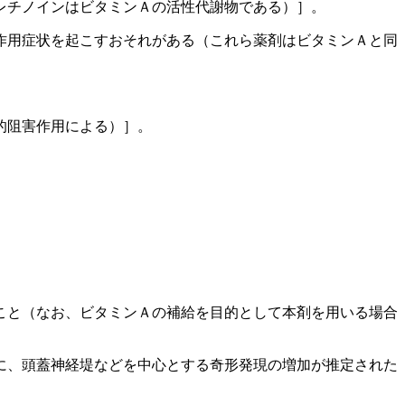
レチノインはビタミンＡの活性代謝物である）］。
作用症状を起こすおそれがある（これら薬剤はビタミンＡと同
的阻害作用による）］。
こと（なお、ビタミンＡの補給を目的として本剤を用いる場合
に、頭蓋神経堤などを中心とする奇形発現の増加が推定された