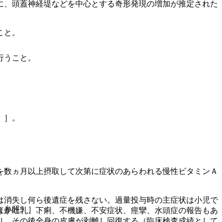
に、頭蓋神経堤などを中心とする奇形発現の増加が推定された
こと。
行うこと。
〕］。
を数ヵ月以上摂取して次第に症状のあらわれる慢性ビタミンＡ
は消失し何ら後遺症を残さない。過量投与時の主症状は小児で
１参照〕］。
ほか吐乳、下痢、不機嫌、不安症状、痙攣、水頭症の報告もあ
り、その後全身の皮膚が剥離し回復する（臨床検査成績として