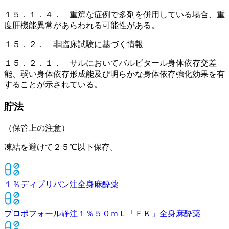
１５．１．４． 重篤な症例で多剤を併用している場合、重
度肝機能異常があらわれる可能性がある。
１５．２． 非臨床試験に基づく情報
１５．２．１． サルにおいてバルビタール身体依存交差
能、弱い身体依存形成能及び明らかな身体依存強化効果を有
することが示されている。
貯法
（保管上の注意）
凍結を避けて２５℃以下保存。
１％ディプリバン注
全身麻酔薬
プロポフォール静注１％５０ｍＬ「ＦＫ」
全身麻酔薬