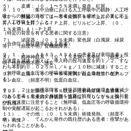
５）． 皮膚：（０．１〜５％未満）発赤、紅斑。
８．１０． 〈集中治療における人工呼吸中の鎮静〉人工呼
吸からの離脱の過程では、患者の観察を継続し、必要に応じ
６）． 肝臓：（０．１〜５％未満）ＡＳＴ上昇、ＡＬＴ上
て人工呼吸を行うこと。
昇、ＬＤＨ上昇、γ−ＧＴＰ上昇、ビリルビン上昇、（０．
１％未満）Ａｌ−Ｐ上昇。
（特定の背景を有する患者に関する注意）
７）． 泌尿器：（０．１％未満）変色尿（白濁尿、緑尿
（合併症・既往歴等のある患者）
等）、（頻度不明）腎機能障害。
９．１．１． ＡＳＡ３、ＡＳＡ４の患者及び衰弱患者：投
８）． 精神神経系：（０．１％未満）多幸症、（頻度不
与速度を減速（例えば、導入時の投与速度を約１／２、すな
明）性欲抑制不能、譫妄。
わち本剤約０．０２５ｍＬ／ｋｇ／１０秒に減速）すること
（無呼吸、低血圧等の呼吸循環抑制が起こるおそれがあ
９）． 血液：（０．１〜５％未満）白血球増加、低アルブ
る）。
ミン血症、（頻度不明）低蛋白血症。
９．１．２． 循環器障害、呼吸器障害及び循環血液量減少
１０）． 注射部位：（５％以上）注射時疼痛（血管痛）、
のある患者：患者の全身状態を慎重に観察しながら、投与量
（０．１〜５％未満）静脈炎・血栓症、（０．１％未満）し
や投与速度に注意すること（無呼吸、低血圧等の呼吸循環抑
びれ感。
制や覚醒遅延が起こるおそれがある）。
１１）． その他：（０．１％未満）術後発熱、（頻度不
９．１．３． てんかん発作の既往歴のある患者：痙攣があ
明）戦慄。
らわれることがある。