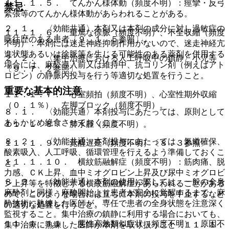
１１．１．５． てんかん様体動（頻度不明）：痙攣・反弓
禁忌
緊張等のてんかん様体動があらわれることがある。
２．１． 〈効能共通〉本剤又は本剤の成分に対し過敏症の
１１．１．６． 重篤な徐脈（頻度不明）、不全収縮（頻度
既往歴のある患者〔９．１．５参照〕。
不明）：本剤には迷走神経抑制作用がないので、迷走神経亢
進状態あるいは徐脈等を生じる可能性のある薬剤を併用する
２．２． 〈集中治療における人工呼吸中の鎮静〉小児等
場合には、麻酔導入前又は維持中、抗コリン剤（例えばアト
〔９．７．２参照〕。
ロピン）の静脈内投与を行う等適切な処置を行うこと。
重要な基本的注意
１１．１．７． 心室頻拍（頻度不明）、心室性期外収縮
（０．１％）、左脚ブロック（頻度不明）。
８．１． 〈効能共通〉本剤投与にあたっては、原則として
あらかじめ絶食させておくこと。
１１．１．８． 肺水腫（頻度不明）。
８．２． 〈効能共通〉本剤投与にあたっては、気道確保、
１１．１．９． 覚醒遅延（頻度不明）〔８．３参照〕。
酸素吸入、人工呼吸、循環管理を行えるよう準備しておくこ
１１．１．１０． 横紋筋融解症（頻度不明）：筋肉痛、脱
と。
力感、ＣＫ上昇、血中ミオグロビン上昇及び尿中ミオグロビ
８．３． 〈効能共通〉本剤の使用に際しては、一般の全身
ン上昇等を特徴とする横紋筋融解症があらわれることがある
麻酔剤と同様、麻酔開始より患者が完全に覚醒するまで、麻
ので、このような場合には直ちに本剤の投与を中止するなど
酔技術に熟練した医師が、専任で患者の全身状態を注意深く
の適切な処置を行うこと。
監視すること。集中治療の鎮静に利用する場合においても、
１１．１．１１． 悪性高熱類似症状（頻度不明）：原因不
集中治療に熟練した医師が本剤を取り扱うこと〔１１．１．