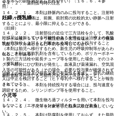
器系等への副作用があらわれやすい）〔１６．６．４参
１４．２． 薬剤投与時の注意
照〕。
１４．２．１． 本剤は静脈内のみに投与すること。注射時
妊婦・授乳婦
にみられる血管痛は、前腕、前肘窩の比較的太い静脈へ注射
することにより、最小限に抑えることができる。
（妊婦）
１４．２．２． 注射部位の近位で三方活栓を介して、乳酸
妊婦又は妊娠している可能性のある女性には、治療上の有益
リンゲル液、５％ブドウ糖注射液、生理食塩液、ブドウ糖加
性が危険性を上回ると判断される場合にのみ投与すること
乳酸リンゲル液とともに本剤を投与してもよい。
（本剤は胎児へ移行するため、新生児の呼吸抑制等があらわ
なお、本剤は脂肪乳剤を含有しているため、ポリカーボネー
れることがある）。
ト製の三方活栓や延長チューブ等を使用した場合、そのコネ
（授乳婦）
クター部分にひび割れが発生し、血液及び薬液漏れ、空気混
入等の可能性がある（その場合、必要な投与量が確保されず
治療上の有益性及び母乳栄養の有益性を考慮し、授乳の継続
麻酔覚醒等が生じる可能性があるので注意すること）。
又は中止を検討すること（ヒト母乳中へ移行することが報告
されている）。
１４．２．３． 本剤を持続投与する場合には、投与速度を
調節するため、シリンジポンプ等を使用すること。
小児等
１４．２．４． 微生物ろ過フィルターを用いて本剤を投与
しないこと（エマルジョンが破壊されることがある）。
９．７．１． 小児等を対象とした臨床試験は実施していな
い。
１４．２．５． 本剤は防腐剤を使用しておらず、また脂肪