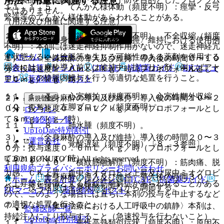
用法・用量に関連する注意
１１．１．５． てんかん様体動（頻度不明）：痙攣・反弓
ではありません。
緊張等のてんかん様体動があらわれることがある。
（用法及び用量に関連する注意）
１１．１．６． 重篤な徐脈（頻度不明）、不全収縮（頻度
７．１． 〈全身麻酔の導入及び維持〉維持における使用例
不明）：本剤には迷走神経抑制作用がないので、迷走神経亢
ホーム
ノート
進状態あるいは徐脈等を生じる可能性のある薬剤を併用する
１）． 〈全身麻酔の導入及び維持〉導入後の時間０〜１０
場合には、麻酔導入前又は維持中、抗コリン剤（例えばアト
表・計算
レジメン
CTCAE
抗菌薬ガイド
ERマニュ
分：投与速度１．０ｍＬ／ｋｇ／時（プロポフォールとして
ロピン）の静脈内投与を行う等適切な処置を行うこと。
アル
薬剤情報
ポスト
１０ｍｇ／ｋｇ／時）。
１１．１．７． 心室頻拍（頻度不明）、心室性期外収縮
２）． 〈全身麻酔の導入及び維持〉導入後の時間１０〜２
新規登録
（０．１％）、左脚ブロック（頻度不明）。
０分：投与速度０．８ｍＬ／ｋｇ／時（プロポフォールとし
ログイン
て８ｍｇ／ｋｇ／時）。
監修医師一覧
１１．１．８． 肺水腫（頻度不明）。
UpToDate特別割引
３）． 〈全身麻酔の導入及び維持〉導入後の時間２０〜３
運営会社
１１．１．９． 覚醒遅延（頻度不明）〔８．３参照〕。
０分：投与速度０．６ｍＬ／ｋｇ／時（プロポフォールとし
て６ｍｇ／ｋｇ／時）。
© 2021 HOKUTO Inc. All rights reserved.
１１．１．１０． 横紋筋融解症（頻度不明）：筋肉痛、脱
利用規約
プライバシーポリシー
お問い合わせ
力感、ＣＫ上昇、血中ミオグロビン上昇及び尿中ミオグロビ
４）． 〈全身麻酔の導入及び維持〉導入後の時間３０
ホーム
表・計算
レジメン
CTCAE
抗菌薬ガイド
ン上昇等を特徴とする横紋筋融解症があらわれることがある
分〜：投与速度は全身状態をみながら調節する。
ERマニュアル
薬剤情報
ポスト
ので、このような場合には直ちに本剤の投与を中止するなど
の適切な処置を行うこと。
７．２． 〈集中治療における人工呼吸中の鎮静〉本剤は、
監修医師一覧
持続注入により投与すること（急速投与を行わないこと）。
UpToDate特別割引
１１．１．１１． 悪性高熱類似症状（頻度不明）：原因不