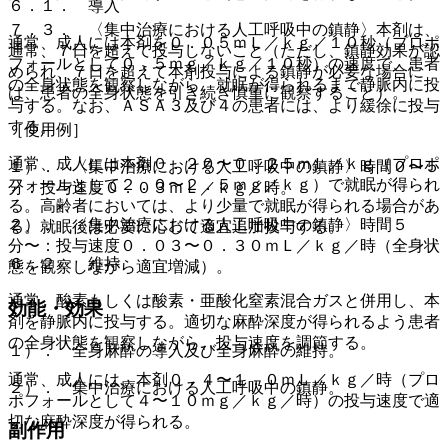
６．１． 導入
７．３． 〈集中治療における人工呼吸中の鎮静〉本剤は、
通常、成人には本剤を０．０５ｍＬ／ｋｇ／１０秒（プロポ
通常、７日を超えて投与しないこと（ただし、鎮静効果が認
フォールとして０．５ｍｇ／ｋｇ／１０秒）の速度で、患者
められ、７日を超えて本剤投与による鎮静が必要な場合に
の全身状態を観察しながら、就眠が得られるまで静脈内に投
は、患者の全身状態を引き続き慎重に観察すること）。
与する。なお、ＡＳＡ３及び４の患者には、より緩徐に投与
する。
［使用例］
通常、成人には本剤０．２０〜０．２５ｍＬ／ｋｇ（プロポ
１）． 〈集中治療における人工呼吸中の鎮静〉時間０〜５
フォールとして２．０〜２．５ｍｇ／ｋｇ）で就眠が得られ
分：投与速度０．０３ｍＬ／ｋｇ／時。
る。高齢者においては、より少量で就眠が得られる場合があ
２）． 〈集中治療における人工呼吸中の鎮静〉時間５
る。就眠後は必要に応じて適宜追加投与する。
分〜：投与速度０．０３〜０．３０ｍＬ／ｋｇ／時（全身状
６．２． 維持
態を観察しながら適宜増減）。
通常、酸素もしくは酸素・亜酸化窒素混合ガスと併用し、本
効能・効果
剤を静脈内に投与する。適切な麻酔深度が得られるよう患者
の全身状態を観察しながら、投与速度を調節する。
１）． 全身麻酔の導入及び全身麻酔の維持。
通常、成人には、本剤０．４〜１．０ｍＬ／ｋｇ／時（プロ
２）． 集中治療における人工呼吸中の鎮静。
ポフォールとして４〜１０ｍｇ／ｋｇ／時）の投与速度で適
切な麻酔深度が得られる。
副作用