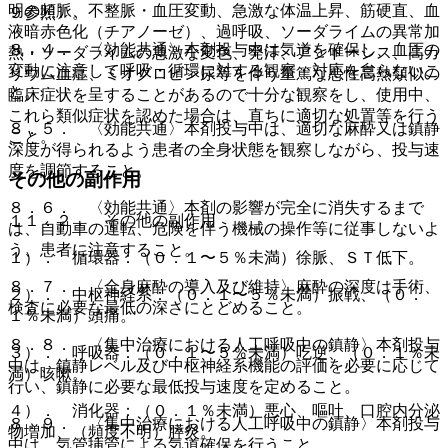
明の頻脈、不整脈・血圧変動、急激な体温上昇、筋硬直、血
９参照〕。
液暗赤色化（チアノーゼ）、過呼吸、ソーダライムの異常加
８．４． 〈効能共通〉本剤投与中は気道を確保し、血圧の
熱・ソーダライムの急激な変色、発汗、アシドーシス、高カ
変動に注意して呼吸・循環に対する観察・対応を怠らないこ
リウム血症、ミオグロビン尿等を伴う重篤な悪性高熱類似の
と。
臨床症状を呈することがあるので十分な観察をし、使用中、
これら類似症状を認めた場合は、直ちに適切な処置等を行う
８．５． 〈効能共通〉本剤投与中は、適切な麻酔又は鎮静
こと。
深度が得られるよう患者の全身状態を観察しながら、投与速
度を調節すること。
その他の副作用
８．６． 〈効能共通〉本剤の影響が完全に消失するまで
１１．２． その他の副作用
は、自動車の運転、危険を伴う機械の操作等に従事しないよ
う、患者に注意すること。
１）． 循環器：（０．１〜５％未満）徐脈、ＳＴ低下。
８．７． 〈全身麻酔の導入及び維持〉麻酔の深度は手術、
２）． 中枢神経系：（０．１〜５％未満）振戦、（０．
検査に必要な最低の深さにとどめること。
１％未満）頭痛。
８．８． 〈集中治療における人工呼吸中の鎮静〉本剤投与
３）． 呼吸器：（０．１〜５％未満）吃逆、（０．１％未
中は、鎮静レベル及び中枢神経系機能の評価を必要に応じて
満）咳嗽。
行い、鎮静に必要な最低投与速度を定めること。
４）． 消化器：（０．１％未満）悪心、嘔吐、口腔内分泌
８．９． 〈集中治療における人工呼吸中の鎮静〉本剤投与
物増加、（頻度不明）膵炎。
中は、気管挿管による気道確保を行うこと。