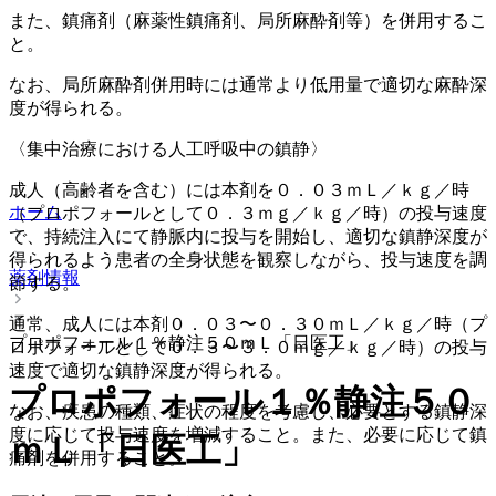
また、鎮痛剤（麻薬性鎮痛剤、局所麻酔剤等）を併用するこ
と。
なお、局所麻酔剤併用時には通常より低用量で適切な麻酔深
度が得られる。
〈集中治療における人工呼吸中の鎮静〉
成人（高齢者を含む）には本剤を０．０３ｍＬ／ｋｇ／時
ホーム
（プロポフォールとして０．３ｍｇ／ｋｇ／時）の投与速度
で、持続注入にて静脈内に投与を開始し、適切な鎮静深度が
得られるよう患者の全身状態を観察しながら、投与速度を調
薬剤情報
節する。
通常、成人には本剤０．０３〜０．３０ｍＬ／ｋｇ／時（プ
プロポフォール１％静注５０ｍＬ「日医工」
ロポフォールとして０．３〜３．０ｍｇ／ｋｇ／時）の投与
速度で適切な鎮静深度が得られる。
プロポフォール１％静注５０
なお、疾患の種類、症状の程度を考慮し、必要とする鎮静深
度に応じて投与速度を増減すること。また、必要に応じて鎮
ｍＬ「日医工」
痛剤を併用すること。