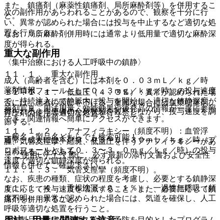
また、鎮痛剤（麻薬性鎮痛剤、局所麻酔剤等）を併用するこ
次の副作用があらわれることがあるので、観察を十分に行
と。
い、異常が認められた場合には投与を中止するなど適切な処
置を行うこと。
なお、局所麻酔剤併用時には通常より低用量で適切な麻酔深
度が得られる。
重大な副作用
〈集中治療における人工呼吸中の鎮静〉
１１．１． 重大な副作用
成人（高齢者を含む）には本剤を０．０３ｍＬ／ｋｇ／時
薬剤情報
（プロポフォールとして０．３ｍｇ／ｋｇ／時）の投与速度
１１．１．１． 低血圧（４．３％）：異常が認められた場
で、持続注入にて静脈内に投与を開始し、適切な鎮静深度が
合には、患者の頭部を下げる、重篤な場合には血漿増量剤、
薬剤写真、用法用量、効能効果や後発品の情報が一度に参照
得られるよう患者の全身状態を観察しながら、投与速度を調
昇圧剤の使用等適切な処置を行うこと。
でき、関連情報へ簡単にアクセスができます。
節する。
１１．１．２． アナフィラキシー（頻度不明）：血管浮
一般名、製品名どちらでも検索可能！
通常、成人には本剤０．０３〜０．３０ｍＬ／ｋｇ／時（プ
腫、気管支痙攣、紅斑、低血圧を伴うアナフィラキシーがあ
ロポフォールとして０．３〜３．０ｍｇ／ｋｇ／時）の投与
らわれることがある。
※ ご使用いただく際に、必ず最新の添付文書および安全性
速度で適切な鎮静深度が得られる。
情報も併せてご確認下さい。
１１．１．３． 気管支痙攣（頻度不明）。
なお、疾患の種類、症状の程度を考慮し、必要とする鎮静深
１１．１．４． 舌根沈下（０．１％）、一過性無呼吸（頻
度に応じて投与速度を増減すること。また、必要に応じて鎮
度不明）：異常が認められた場合には、気道を確保し、人工
痛剤を併用すること。
呼吸等適切な処置を行うこと。
※本製品は疾病の診断・治療・予防を目的としたプログラム