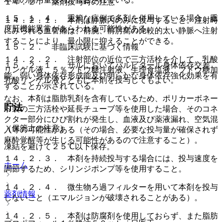
１４．２． 薬剤投与時の注意
１５．１．４． 重篤な症例で多剤を併用している場合、重
１４．２．１． 本剤は静脈内のみに投与すること。注射時
度肝機能異常があらわれる可能性がある。
にみられる血管痛は、前腕、前肘窩の比較的太い静脈へ注射
することにより、最小限に抑えることができる。
１５．２． 非臨床試験に基づく情報
１４．２．２． 注射部位の近位で三方活栓を介して、乳酸
１５．２．１． サルにおいてバルビタール身体依存交差
リンゲル液、５％ブドウ糖注射液、生理食塩液、ブドウ糖加
能、弱い身体依存形成能及び明らかな身体依存強化効果を有
乳酸リンゲル液とともに本剤を投与してもよい。
することが示されている。
なお、本剤は脂肪乳剤を含有しているため、ポリカーボネー
貯法
ト製の三方活栓や延長チューブ等を使用した場合、そのコネ
クター部分にひび割れが発生し、血液及び薬液漏れ、空気混
（保管上の注意）
入等の可能性がある（その場合、必要な投与量が確保されず
麻酔覚醒等が生じる可能性があるので注意すること）。
凍結を避けて２５℃以下保存。
１４．２．３． 本剤を持続投与する場合には、投与速度を
ホーム
調節するため、シリンジポンプ等を使用すること。
１４．２．４． 微生物ろ過フィルターを用いて本剤を投与
薬剤情報
しないこと（エマルジョンが破壊されることがある）。
１４．２．５． 本剤は防腐剤を使用しておらず、また脂肪