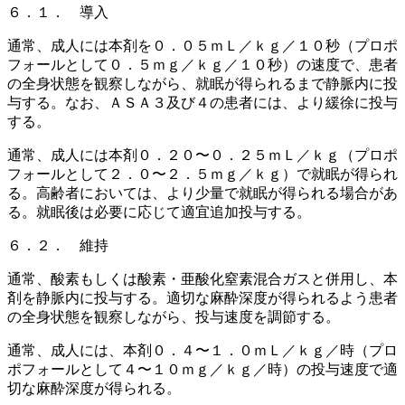
６．１． 導入
通常、成人には本剤を０．０５ｍＬ／ｋｇ／１０秒（プロポ
フォールとして０．５ｍｇ／ｋｇ／１０秒）の速度で、患者
の全身状態を観察しながら、就眠が得られるまで静脈内に投
与する。なお、ＡＳＡ３及び４の患者には、より緩徐に投与
する。
通常、成人には本剤０．２０〜０．２５ｍＬ／ｋｇ（プロポ
フォールとして２．０〜２．５ｍｇ／ｋｇ）で就眠が得られ
る。高齢者においては、より少量で就眠が得られる場合があ
る。就眠後は必要に応じて適宜追加投与する。
６．２． 維持
通常、酸素もしくは酸素・亜酸化窒素混合ガスと併用し、本
剤を静脈内に投与する。適切な麻酔深度が得られるよう患者
の全身状態を観察しながら、投与速度を調節する。
通常、成人には、本剤０．４〜１．０ｍＬ／ｋｇ／時（プロ
ポフォールとして４〜１０ｍｇ／ｋｇ／時）の投与速度で適
切な麻酔深度が得られる。