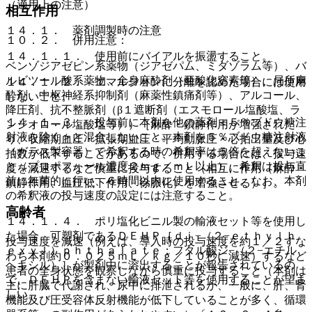
（適用上の注意）
相互作用
１４．１． 薬剤調製時の注意
１０．２． 併用注意：
１４．１．１． 使用前にバイアルを振盪すること。
ベンゾジアゼピン系薬物（ジアゼパム、ミダゾラム等）、バ
ルビツール酸系薬物、全身麻酔剤（亜酸化窒素等）、局所麻
１４．１．２． エマルジョンに分離を認めた場合には使用
酔剤、中枢神経系抑制剤（麻薬性鎮痛剤等）、アルコール、
しないこと。
降圧剤、抗不整脈剤（β１遮断剤（エスモロール塩酸塩、ラ
１４．１．３． 投与前に本剤を他の薬剤＜５％ブドウ糖注
ンジオロール塩酸塩等））［麻酔・鎮静作用が増強された
射液を除く＞と混合しないこと。本剤を５％ブドウ糖注射液
り、収縮期血圧・拡張期血圧・平均動脈圧・心拍出量及び心
（ガラス製容器）で希釈する時の希釈率は５倍を超えないこ
拍数が低下することがあるので、併用する場合には、投与速
と（プロポフォール濃度２ｍｇ／ｍＬ以上）。希釈は投与直
度を減速するなど慎重に投与すること（相互に作用（麻酔・
前に無菌的に行い、６時間以内に使用すること。なお、本剤
鎮静作用、血圧低下作用、徐脈化）を増強させる）］。
の希釈液の投与速度の設定には注意すること。
高齢者
１４．１．４． ポリ塩化ビニル製の輸液セット等を使用し
た場合、可塑剤であるＤＥＨＰ［ｄｉ−（２−ｅｔｈｙｌｈ
投与速度を減速（例えば、導入時の投与速度を約１／２すな
ｅｘｙｌ）ｐｈｔｈａｌａｔｅ；フタル酸ジ−（２−エチル
わち本剤約０．０２５ｍＬ／ｋｇ／１０秒に減速）するなど
ヘキシル）］が製剤中に溶出することが報告されているの
患者の全身状態を観察しながら慎重に投与すること（本剤は
で、ＤＥＨＰを含まない輸液セット等を使用することが望ま
主に肝臓で代謝され、尿中に排泄されるが、一般に、肝、腎
しい。
機能及び圧受容体反射機能が低下していることが多く、循環