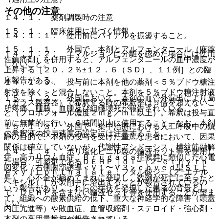
その他の注意
１４．１． 薬剤調製時の注意
１５．１． 臨床使用に基づく情報
１４．１．１． 使用前にバイアルを振盪すること。
１５．１．１． 外国で、本剤とアルフェンタニール（麻薬
１４．１．２． エマルジョンに分離を認めた場合には使用
性鎮痛剤）を併用すると、アルフェンタニールの血中濃度が
しないこと。
上昇する［２０．２％±１２．６（ＳＤ）、１１例］との臨
床報告がある。
１４．１．３． 投与前に本剤を他の薬剤＜５％ブドウ糖注
射液を除く＞と混合しないこと。本剤を５％ブドウ糖注射液
１５．１．２． 外国において、本剤の血管外漏出により局
（ガラス製容器）で希釈する時の希釈率は５倍を超えないこ
所疼痛、腫脹、血腫及び組織壊死が報告されている。
と（プロポフォール濃度２ｍｇ／ｍＬ以上）。希釈は投与直
前に無菌的に行い、６時間以内に使用すること。なお、本剤
１５．１．３． 外国で、集中治療における人工呼吸中の鎮
の希釈液の投与速度の設定には注意すること。
静の目的で、本剤の投与を受けた重篤な患者において、因果
関係は確立していないが、代謝性アシドーシス、横紋筋融解
１４．１．４． ポリ塩化ビニル製の輸液セット等を使用し
症、高カリウム血症、Ｂｒｕｇａｄａ症候群に類似した心電
た場合、可塑剤であるＤＥＨＰ［ｄｉ−（２−ｅｔｈｙｌｈ
図変化（右側胸部誘導＜Ｖ１〜Ｖ３＞ｃｏｖｅｄ型ＳＴ上
ｅｘｙｌ）ｐｈｔｈａｌａｔｅ；フタル酸ジ−（２−エチル
昇）、心不全が極めてまれに発現し、数例が死亡に至ったと
ヘキシル）］が製剤中に溶出することが報告されているの
いう報告があり、これらの症状を発現した患者の背景とし
で、ＤＥＨＰを含まない輸液セット等を使用することが望ま
て、組織への酸素供給の低下、重大な神経学的な障害（頭蓋
しい。
内圧亢進等）や敗血症、血管収縮剤・ステロイド・強心剤・
本剤の高用量投与が報告されている。