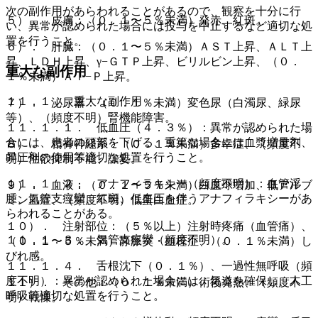
次の副作用があらわれることがあるので、観察を十分に行
５）． 皮膚：（０．１〜５％未満）発赤、紅斑。
い、異常が認められた場合には投与を中止するなど適切な処
置を行うこと。
６）． 肝臓：（０．１〜５％未満）ＡＳＴ上昇、ＡＬＴ上
昇、ＬＤＨ上昇、γ−ＧＴＰ上昇、ビリルビン上昇、（０．
重大な副作用
１％未満）Ａｌ−Ｐ上昇。
１１．１． 重大な副作用
７）． 泌尿器：（０．１％未満）変色尿（白濁尿、緑尿
等）、（頻度不明）腎機能障害。
１１．１．１． 低血圧（４．３％）：異常が認められた場
合には、患者の頭部を下げる、重篤な場合には血漿増量剤、
８）． 精神神経系：（０．１％未満）多幸症、（頻度不
昇圧剤の使用等適切な処置を行うこと。
明）性欲抑制不能、譫妄。
１１．１．２． アナフィラキシー（頻度不明）：血管浮
９）． 血液：（０．１〜５％未満）白血球増加、低アルブ
腫、気管支痙攣、紅斑、低血圧を伴うアナフィラキシーがあ
ミン血症、（頻度不明）低蛋白血症。
らわれることがある。
１０）． 注射部位：（５％以上）注射時疼痛（血管痛）、
１１．１．３． 気管支痙攣（頻度不明）。
（０．１〜５％未満）静脈炎・血栓症、（０．１％未満）し
びれ感。
１１．１．４． 舌根沈下（０．１％）、一過性無呼吸（頻
度不明）：異常が認められた場合には、気道を確保し、人工
１１）． その他：（０．１％未満）術後発熱、（頻度不
呼吸等適切な処置を行うこと。
明）戦慄。