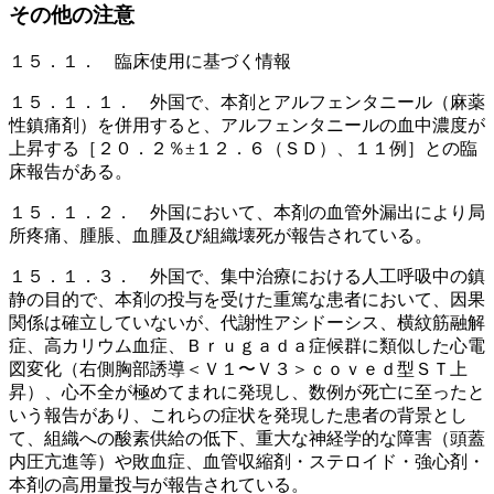
その他の注意
１５．１． 臨床使用に基づく情報
１５．１．１． 外国で、本剤とアルフェンタニール（麻薬
性鎮痛剤）を併用すると、アルフェンタニールの血中濃度が
上昇する［２０．２％±１２．６（ＳＤ）、１１例］との臨
床報告がある。
１５．１．２． 外国において、本剤の血管外漏出により局
所疼痛、腫脹、血腫及び組織壊死が報告されている。
１５．１．３． 外国で、集中治療における人工呼吸中の鎮
静の目的で、本剤の投与を受けた重篤な患者において、因果
関係は確立していないが、代謝性アシドーシス、横紋筋融解
症、高カリウム血症、Ｂｒｕｇａｄａ症候群に類似した心電
図変化（右側胸部誘導＜Ｖ１〜Ｖ３＞ｃｏｖｅｄ型ＳＴ上
昇）、心不全が極めてまれに発現し、数例が死亡に至ったと
いう報告があり、これらの症状を発現した患者の背景とし
て、組織への酸素供給の低下、重大な神経学的な障害（頭蓋
内圧亢進等）や敗血症、血管収縮剤・ステロイド・強心剤・
本剤の高用量投与が報告されている。