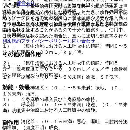
運営会社
明の頻脈、不整脈・血圧変動、急激な体温上昇、筋硬直、血
７．３． 〈集中治療における人工呼吸中の鎮静〉本剤は、
液暗赤色化（チアノーゼ）、過呼吸、ソーダライムの異常加
通常、７日を超えて投与しないこと（ただし、鎮静効果が認
© 2021 HOKUTO Inc. All rights reserved.
熱・ソーダライムの急激な変色、発汗、アシドーシス、高カ
められ、７日を超えて本剤投与による鎮静が必要な場合に
リウム血症、ミオグロビン尿等を伴う重篤な悪性高熱類似の
※本製品は疾病の診断・治療・予防を目的としたプログラム
は、患者の全身状態を引き続き慎重に観察すること）。
臨床症状を呈することがあるので十分な観察をし、使用中、
ではありません。
［使用例］
これら類似症状を認めた場合は、直ちに適切な処置等を行う
利用規約
プライバシーポリシー
お問い合わせ
こと。
１）． 〈集中治療における人工呼吸中の鎮静〉時間０〜５
分：投与速度０．０３ｍＬ／ｋｇ／時。
その他の副作用
２）． 〈集中治療における人工呼吸中の鎮静〉時間５
１１．２． その他の副作用
分〜：投与速度０．０３〜０．３０ｍＬ／ｋｇ／時（全身状
態を観察しながら適宜増減）。
１）． 循環器：（０．１〜５％未満）徐脈、ＳＴ低下。
効能・効果
２）． 中枢神経系：（０．１〜５％未満）振戦、（０．
１％未満）頭痛。
１）． 全身麻酔の導入及び全身麻酔の維持。
３）． 呼吸器：（０．１〜５％未満）吃逆、（０．１％未
２）． 集中治療における人工呼吸中の鎮静。
満）咳嗽。
４）． 消化器：（０．１％未満）悪心、嘔吐、口腔内分泌
副作用
物増加、（頻度不明）膵炎。