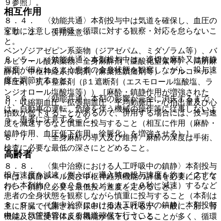
９参照〕。
相互作用
８．４． 〈効能共通〉本剤投与中は気道を確保し、血圧の
変動に注意して呼吸・循環に対する観察・対応を怠らないこ
１０．２． 併用注意：
と。
ベンゾジアゼピン系薬物（ジアゼパム、ミダゾラム等）、バ
８．５． 〈効能共通〉本剤投与中は、適切な麻酔又は鎮静
ルビツール酸系薬物、全身麻酔剤（亜酸化窒素等）、局所麻
深度が得られるよう患者の全身状態を観察しながら、投与速
酔剤、中枢神経系抑制剤（麻薬性鎮痛剤等）、アルコール、
度を調節すること。
降圧剤、抗不整脈剤（β１遮断剤（エスモロール塩酸塩、ラ
ンジオロール塩酸塩等））［麻酔・鎮静作用が増強された
８．６． 〈効能共通〉本剤の影響が完全に消失するまで
り、収縮期血圧・拡張期血圧・平均動脈圧・心拍出量及び心
は、自動車の運転、危険を伴う機械の操作等に従事しないよ
拍数が低下することがあるので、併用する場合には、投与速
う、患者に注意すること。
度を減速するなど慎重に投与すること（相互に作用（麻酔・
鎮静作用、血圧低下作用、徐脈化）を増強させる）］。
８．７． 〈全身麻酔の導入及び維持〉麻酔の深度は手術、
検査に必要な最低の深さにとどめること。
高齢者
８．８． 〈集中治療における人工呼吸中の鎮静〉本剤投与
投与速度を減速（例えば、導入時の投与速度を約１／２すな
中は、鎮静レベル及び中枢神経系機能の評価を必要に応じて
わち本剤約０．０２５ｍＬ／ｋｇ／１０秒に減速）するなど
行い、鎮静に必要な最低投与速度を定めること。
患者の全身状態を観察しながら慎重に投与すること（本剤は
８．９． 〈集中治療における人工呼吸中の鎮静〉本剤投与
主に肝臓で代謝され、尿中に排泄されるが、一般に、肝、腎
中は、気管挿管による気道確保を行うこと。
機能及び圧受容体反射機能が低下していることが多く、循環