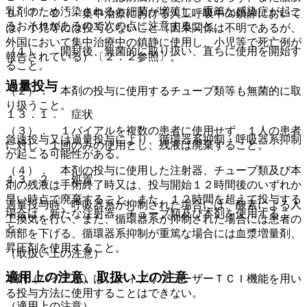
乳剤のため汚染されると細菌が増殖し、重篤な感染症が起こ
９．７．２． 集中治療における人工呼吸中の鎮静において
るおそれがあるので次の点に注意すること。
は、小児等には投与しないこと（因果関係は不明であるが、
外国において集中治療中の鎮静に使用し、小児等で死亡例が
（１）． 開封後、無菌的に取り扱い、直ちに使用を開始す
報告されている）〔２．２参照〕。
ること。
過量投与
（２）． 本剤の投与に使用するチューブ類等も無菌的に取
り扱うこと。
１３．１． 症状
（３）． １バイアルを複数の患者に使用せず、１人の患者
急速投与又は過量投与により、循環器系抑制・呼吸器系抑制
に対し、１回のみの使用とし、残液は廃棄すること。
が起こる可能性がある。
（４）． 本剤の投与に使用した注射器、チューブ類及び本
１３．２． 処置
剤の残液は手術終了時又は、投与開始１２時間後のいずれか
早い時点で廃棄すること。また、１２時間を超えて投与する
過量投与時、呼吸器系が抑制された場合には、酸素による人
場合は、新たな注射器、チューブ類及び本剤を使用するこ
工換気を行い、また、循環器系が抑制された場合には患者の
と。
頭部を下げる、循環器系抑制が重篤な場合には血漿増量剤、
昇圧剤を使用すること。
（取扱い上の注意）
適用上の注意、取扱い上の注意
本剤（バイアル）は、ディプリフューザーＴＣＩ機能を用い
る投与方法に使用することはできない。
（適用上の注意）