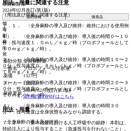
用法・用量に関連する注意
全身麻酔薬
2024年02月改訂(第1版)
（用法及び用量に関連する注意）
薬剤情報
後発品
他
７．１． 〈全身麻酔の導入及び維持〉維持における使用例
毒
劇
１）． 〈全身麻酔の導入及び維持〉導入後の時間０〜１０
麻
分：投与速度１．０ｍＬ／ｋｇ／時（プロポフォールとして
向
１０ｍｇ／ｋｇ／時）。
覚
２）． 〈全身麻酔の導入及び維持〉導入後の時間１０〜２
薬効分類
全身麻酔薬
０分：投与速度０．８ｍＬ／ｋｇ／時（プロポフォールとし
一般名
プロポフォール注射液
て８ｍｇ／ｋｇ／時）。
薬価
1327
円
３）． 〈全身麻酔の導入及び維持〉導入後の時間２０〜３
メーカー
日医工
０分：投与速度０．６ｍＬ／ｋｇ／時（プロポフォールとし
2024年02月改訂(第1版)
最終更新
て６ｍｇ／ｋｇ／時）。
添付文書のPDFはこちら
４）． 〈全身麻酔の導入及び維持〉導入後の時間３０
用法・用量
分〜：投与速度は全身状態をみながら調節する。
〈全身麻酔の導入及び維持〉
７．２． 〈集中治療における人工呼吸中の鎮静〉本剤は、
持続注入により投与すること（急速投与を行わないこと）。