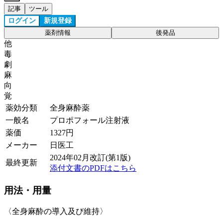
記事
ツール
ログイン
新規登録
薬剤情報
後発品
他
毒
劇
麻
向
覚
薬効分類
全身麻酔薬
一般名
プロポフォール注射液
薬価
1327
円
メーカー
日医工
2024年02月改訂(第1版)
最終更新
添付文書のPDFはこちら
用法・用量
〈全身麻酔の導入及び維持〉