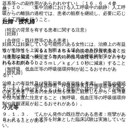
器系等への副作用があらわれやすい）〔１６．６．４参
８．１０． 〈集中治療における人工呼吸中の鎮静〉人工呼
照〕。
吸からの離脱の過程では、患者の観察を継続し、必要に応じ
て人工呼吸を行うこと。
妊婦・授乳婦
（特定の背景を有する患者に関する注意）
（妊婦）
（合併症・既往歴等のある患者）
妊婦又は妊娠している可能性のある女性には、治療上の有益
性が危険性を上回ると判断される場合にのみ投与すること
９．１．１． ＡＳＡ３、ＡＳＡ４の患者及び衰弱患者：投
（本剤は胎児へ移行するため、新生児の呼吸抑制等があらわ
与速度を減速（例えば、導入時の投与速度を約１／２、すな
れることがある）。
わち本剤約０．０２５ｍＬ／ｋｇ／１０秒に減速）すること
（無呼吸、低血圧等の呼吸循環抑制が起こるおそれがあ
（授乳婦）
る）。
治療上の有益性及び母乳栄養の有益性を考慮し、授乳の継続
９．１．２． 循環器障害、呼吸器障害及び循環血液量減少
又は中止を検討すること（ヒト母乳中へ移行することが報告
のある患者：患者の全身状態を慎重に観察しながら、投与量
されている）。
や投与速度に注意すること（無呼吸、低血圧等の呼吸循環抑
制や覚醒遅延が起こるおそれがある）。
小児等
９．１．３． てんかん発作の既往歴のある患者：痙攣があ
９．７．１． 小児等を対象とした臨床試験は実施していな
らわれることがある。
い。