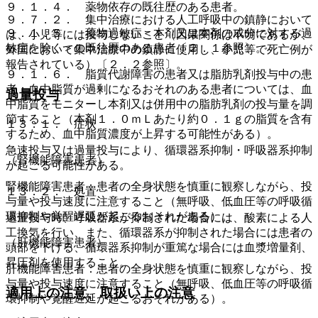
９．１．４． 薬物依存の既往歴のある患者。
９．７．２． 集中治療における人工呼吸中の鎮静において
９．１．５． 薬物過敏症＜本剤又は本剤の成分に対する過
は、小児等には投与しないこと（因果関係は不明であるが、
敏症を除く＞の既往歴のある患者〔２．１参照〕。
外国において集中治療中の鎮静に使用し、小児等で死亡例が
報告されている）〔２．２参照〕。
９．１．６． 脂質代謝障害の患者又は脂肪乳剤投与中の患
者：血中脂質が過剰になるおそれのある患者については、血
過量投与
中脂質をモニターし本剤又は併用中の脂肪乳剤の投与量を調
節すること（本剤１．０ｍＬあたり約０．１ｇの脂質を含有
１３．１． 症状
するため、血中脂質濃度が上昇する可能性がある）。
急速投与又は過量投与により、循環器系抑制・呼吸器系抑制
（腎機能障害患者）
が起こる可能性がある。
腎機能障害患者：患者の全身状態を慎重に観察しながら、投
１３．２． 処置
与量や投与速度に注意すること（無呼吸、低血圧等の呼吸循
環抑制や覚醒遅延が起こるおそれがある）。
過量投与時、呼吸器系が抑制された場合には、酸素による人
工換気を行い、また、循環器系が抑制された場合には患者の
（肝機能障害患者）
頭部を下げる、循環器系抑制が重篤な場合には血漿増量剤、
昇圧剤を使用すること。
肝機能障害患者：患者の全身状態を慎重に観察しながら、投
与量や投与速度に注意すること（無呼吸、低血圧等の呼吸循
適用上の注意、取扱い上の注意
環抑制や覚醒遅延が起こるおそれがある）。