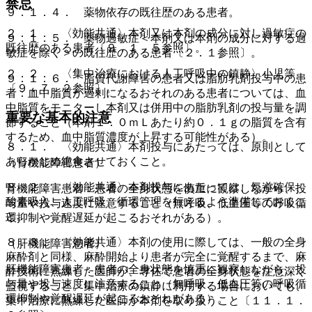
禁忌
９．１．４． 薬物依存の既往歴のある患者。
２．１． 〈効能共通〉本剤又は本剤の成分に対し過敏症の
９．１．５． 薬物過敏症＜本剤又は本剤の成分に対する過
既往歴のある患者〔９．１．５参照〕。
敏症を除く＞の既往歴のある患者〔２．１参照〕。
２．２． 〈集中治療における人工呼吸中の鎮静〉小児等
９．１．６． 脂質代謝障害の患者又は脂肪乳剤投与中の患
〔９．７．２参照〕。
者：血中脂質が過剰になるおそれのある患者については、血
中脂質をモニターし本剤又は併用中の脂肪乳剤の投与量を調
重要な基本的注意
節すること（本剤１．０ｍＬあたり約０．１ｇの脂質を含有
するため、血中脂質濃度が上昇する可能性がある）。
８．１． 〈効能共通〉本剤投与にあたっては、原則として
あらかじめ絶食させておくこと。
（腎機能障害患者）
８．２． 〈効能共通〉本剤投与にあたっては、気道確保、
腎機能障害患者：患者の全身状態を慎重に観察しながら、投
酸素吸入、人工呼吸、循環管理を行えるよう準備しておくこ
与量や投与速度に注意すること（無呼吸、低血圧等の呼吸循
と。
環抑制や覚醒遅延が起こるおそれがある）。
８．３． 〈効能共通〉本剤の使用に際しては、一般の全身
（肝機能障害患者）
麻酔剤と同様、麻酔開始より患者が完全に覚醒するまで、麻
肝機能障害患者：患者の全身状態を慎重に観察しながら、投
酔技術に熟練した医師が、専任で患者の全身状態を注意深く
与量や投与速度に注意すること（無呼吸、低血圧等の呼吸循
監視すること。集中治療の鎮静に利用する場合においても、
環抑制や覚醒遅延が起こるおそれがある）。
集中治療に熟練した医師が本剤を取り扱うこと〔１１．１．