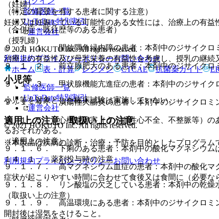
ログイン
（妊婦）
監修医師一覧
（特定の背景を有する患者に関する注意）
UpToDate特別割引
妊婦又は妊娠している可能性のある女性には、治療上の有益
（合併症・既往歴等のある患者）
運営会社
（授乳婦）
９．１．１． 開放隅角緑内障の患者：本剤中のジサイクロ
© 2021 HOKUTO Inc. All rights reserved.
利用規約
プライバシーポリシー
お問い合わせ
治療上の有益性及び母乳栄養の有益性を考慮し、授乳の継続
９．１．２． 前立腺肥大のある患者：本剤中のジサイクロ
ホーム
表・計算
レジメン
CTCAE
抗菌薬ガイド
E
小児等
９．１．３． 甲状腺機能亢進症の患者：本剤中のジサイク
監修医師一覧
UpToDate特別割引
小児等を対象とした臨床試験は実施していない。
９．１．４． 潰瘍性大腸炎の患者：本剤中のジサイクロミ
運営会社
適用上の注意、取扱い上の注意
９．１．５． 心機能障害（うっ血性心不全、不整脈等）の
© 2021 HOKUTO Inc. All rights reserved.
るおそれがある。
（適用上の注意）
※本製品は疾病の診断・治療・予防を目的としたプログラム
９．１．６． 下痢のある患者：本剤中の酸化マグネシウム
１４．１． 薬剤投与時の注意
利用規約
プライバシーポリシー
お問い合わせ
９．１．７． 高マグネシウム血症の患者：本剤中の酸化マ
症状が起こりやすい時間に合わせて食後又は食間に（必要な
９．１．８． リン酸塩の欠乏している患者：本剤中の乾燥
（取扱い上の注意）
９．１．９． 高温環境にある患者：本剤中のジサイクロミ
開封後は湿気をさけること。