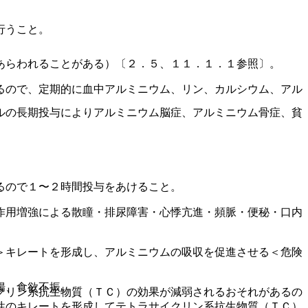
。
行うこと。
あらわれることがある）〔２．５、１１．１．１参照〕。
るので、定期的に血中アルミニウム、リン、カルシウム、アル
ルの長期投与によりアルミニウム脳症、アルミニウム骨症、貧
るので１〜２時間投与をあけること。
作用増強による散瞳・排尿障害・心悸亢進・頻脈・便秘・口内
＞キレートを形成し、アルミニウムの吸収を促進させる＜危険
腸、食欲不振。
クリン系抗生物質（ＴＣ）の効果が減弱されるおそれがあるの
性のキレートを形成してテトラサイクリン系抗生物質（ＴＣ）