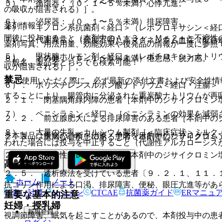
５）． 循環器：（０．１〜５％未満）心悸亢進。
の吸収が阻害される）］。
６）． 泌尿器：（０．１〜５％未満）排尿障害。
薬剤情報
４）． キノロン系抗菌剤＜経口＞（レボフロキサシン＜経
間後に投与すること（本剤中のＡｌ３＋、Ｍｇ２＋と不溶性
７）． 代謝異常：（頻度不明）高マグネシウム血症（配合
薬剤写真、用法用量、効能効果や後発品の情報が一度に参照
５）． 甲状腺ホルモン剤＜経口＞（レボチロキシンナトリ
８）． その他：（０．１〜５％未満）倦怠感、脱力感。
一般名、製品名どちらでも検索可能！
収が阻害される）］。
禁忌
※ ご使用いただく際に、必ず最新の添付文書および安全性情
６）． ポリスチレンスルホン酸ナトリウム＜経口・注腸＞
することにより、腸管内に分泌された重炭酸ナトリウムが再
２．１． 閉塞隅角緑内障の患者［本剤中のジサイクロミン
７）． ペニシラミン＜経口＞［ペニシラミンの効果を減弱
２．２． 前立腺肥大による排尿障害のある患者［本剤中の
８）． 大量の牛乳、カルシウム製剤［＜臨床症状＞ミルク
※本製品は疾病の診断・治療・予防を目的としたプログラム
２．３． 重篤な心疾患のある患者［本剤中のジサイクロミ
われた場合には投与を中止すること（代謝性アルカローシス
２．４． 麻痺性イレウスの患者［本剤中のジサイクロミン
高齢者
２．５． 透析療法を受けている患者〔９．２．１、１１．
ホーム
ノート
抗コリン作用による口渇、排尿障害、便秘、眼圧亢進等があ
表・計算
レジメン
CTCAE
抗菌薬ガイド
ERマニュ
重要な基本的注意
妊婦・授乳婦
新規登録
視調節障害、眠気を起こすことがあるので、本剤投与中の患