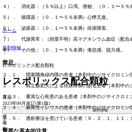
４）． 消化器：（５％以上）口渇、便秘、（０．１〜５％
５）． 循環器：（０．１〜５％未満）心悸亢進。
６）． 泌尿器：（０．１〜５％未満）排尿障害。
ホーム
７）． 代謝異常：（頻度不明）高マグネシウム血症（配合
薬剤情報
８）． その他：（０．１〜５％未満）倦怠感、脱力感。
禁忌
レスポリックス配合顆粒
２．１． 閉塞隅角緑内障の患者［本剤中のジサイクロミン
レスポリックス配合顆粒
２．２． 前立腺肥大による排尿障害のある患者［本剤中の
２．３． 重篤な心疾患のある患者［本剤中のジサイクロミ
胃薬
2023年09月改訂(第1版)
２．４． 麻痺性イレウスの患者［本剤中のジサイクロミン
薬剤情報
後
２．５． 透析療法を受けている患者〔９．２．１、１１．
毒
劇
重要な基本的注意