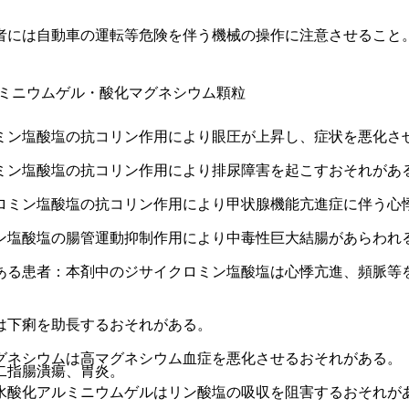
者には自動車の運転等危険を伴う機械の操作に注意させること
ミニウムゲル・酸化マグネシウム顆粒
ミン塩酸塩の抗コリン作用により眼圧が上昇し、症状を悪化さ
ミン塩酸塩の抗コリン作用により排尿障害を起こすおそれがあ
ロミン塩酸塩の抗コリン作用により甲状腺機能亢進症に伴う心
ン塩酸塩の腸管運動抑制作用により中毒性巨大結腸があらわれ
ある患者：本剤中のジサイクロミン塩酸塩は心悸亢進、頻脈等
は下痢を助長するおそれがある。
グネシウムは高マグネシウム血症を悪化させるおそれがある。
二指腸潰瘍、胃炎。
水酸化アルミニウムゲルはリン酸塩の吸収を阻害するおそれが