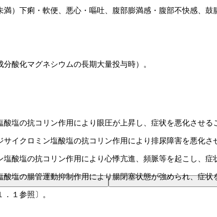
未満）下痢・軟便、悪心・嘔吐、腹部膨満感・腹部不快感、鼓
成分酸化マグネシウムの長期大量投与時）。
塩酸塩の抗コリン作用により眼圧が上昇し、症状を悪化させる
ジサイクロミン塩酸塩の抗コリン作用により排尿障害を悪化さ
ン塩酸塩の抗コリン作用により心悸亢進、頻脈等を起こし、症
塩酸塩の腸管運動抑制作用により腸閉塞状態が強められ、症状
１．１参照〕。