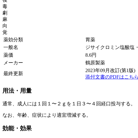
毒
劇
麻
向
覚
薬効分類
胃薬
一般名
ジサイクロミン塩酸塩
薬価
8.6
円
メーカー
鶴原製薬
2023年09月改訂(第1版)
最終更新
添付文書のPDFはこち
用法・用量
通常、成人には１回１〜２ｇを１日３〜４回経口投与する。
なお、年齢、症状により適宜増減する。
効能・効果