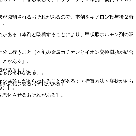
果が減弱されるおそれがあるので、本剤をキノロン投与後２時
］。
れがある（本剤と吸着することにより、甲状腺ホルモン剤の吸
十分に行うこと（本剤の金属カチオンとイオン交換樹脂が結合
ことがある］。
告がある）］。
せるおそれがある］。
ーシス等）があらわれることがある；＜措置方法＞症状があら
状を悪化させるおそれがある］。
る）］。
を悪化させるおそれがある］。
。