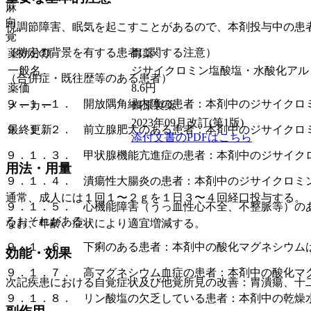
麻
向
視調節障害、眠気を起こすことがあるので、本剤投与中の患
覚
（特定の背景を有する患者に関する注意）
薬効分類
胃薬
一般名
ジサイクロミン塩酸塩・水酸化アル
（合併症・既往歴等のある患者）
薬価
8.6
円
９．１．１． 開放隅角緑内障の患者：本剤中のジサイクロ
メーカー
鶴原製薬
2023年09月改訂(第1版)
最終更新
９．１．２． 前立腺肥大のある患者：本剤中のジサイクロ
添付文書のPDFはこちら
９．１．３． 甲状腺機能亢進症の患者：本剤中のジサイク
用法・用量
９．１．４． 潰瘍性大腸炎の患者：本剤中のジサイクロミ
通常、成人には１回１〜２ｇを１日３〜４回経口投与する。
９．１．５． 心機能障害（うっ血性心不全、不整脈等）の
るおそれがある。
なお、年齢、症状により適宜増減する。
９．１．６． 下痢のある患者：本剤中の酸化マグネシウム
効能・効果
９．１．７． 高マグネシウム血症の患者：本剤中の酸化マ
次記疾患における自覚症状及び他覚所見の改善：胃潰瘍、十
９．１．８． リン酸塩の欠乏している患者：本剤中の乾燥