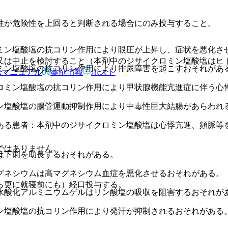
性が危険性を上回ると判断される場合にのみ投与すること。
ミン塩酸塩の抗コリン作用により眼圧が上昇し、症状を悪化さ
又は中止を検討すること（本剤中のジサイクロミン塩酸塩はヒ
ミン塩酸塩の抗コリン作用により排尿障害を起こすおそれがあ
Rマニュアル
薬剤情報
ポスト
ロミン塩酸塩の抗コリン作用により甲状腺機能亢進症に伴う心
ン塩酸塩の腸管運動抑制作用により中毒性巨大結腸があらわれ
ある患者：本剤中のジサイクロミン塩酸塩は心悸亢進、頻脈等
ではありません。
は下痢を助長するおそれがある。
グネシウムは高マグネシウム血症を悪化させるおそれがある。
ら更に就寝前にも）経口投与する。
水酸化アルミニウムゲルはリン酸塩の吸収を阻害するおそれが
ン塩酸塩の抗コリン作用により発汗が抑制されるおそれがある