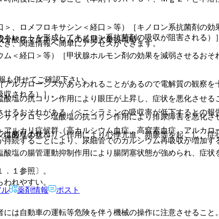
口＞、ロメフロキサシン＜経口＞等）［キノロン系抗菌剤の効
のキレートを形成してキノロン系抗菌剤の吸収が阻害される）
成分酸化マグネシウムの長期大量投与時）。
でき、関連情報へ簡単にアクセスができます。
ウム＜経口＞等）［甲状腺ホルモン剤の効果を減弱させるおそ
報も併せてご確認下さい。
［アルカローシスがあらわれることがあるので電解質の観察を
吸収される）］。
塩酸塩の抗コリン作用により眼圧が上昇し、症状を悪化させる
させるおそれがある（ペニシラミンの吸収率が低下するとの報
ジサイクロミン塩酸塩の抗コリン作用により排尿障害を悪化さ
・アルカリ症候群（高カルシウム血症、高窒素血症、アルカロ
ではありません。
ン塩酸塩の抗コリン作用により心悸亢進、頻脈等を起こし、症
が持続することにより、尿細管でのカルシウム再吸収が増加す
塩酸塩の腸管運動抑制作用により腸閉塞状態が強められ、症状
１．１参照〕。
らわれやすい。
アル
薬剤情報
ポスト
者には自動車の運転等危険を伴う機械の操作に注意させること