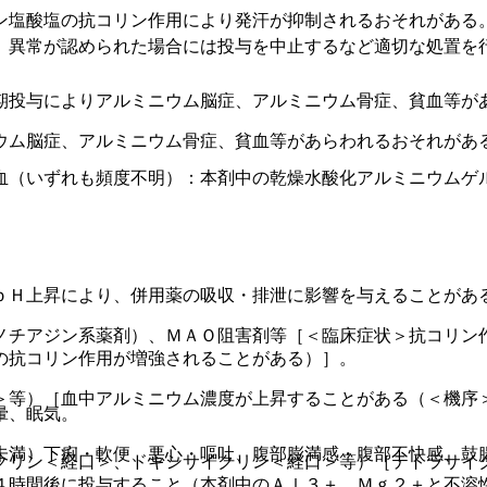
ン塩酸塩の抗コリン作用により発汗が抑制されるおそれがある
、異常が認められた場合には投与を中止するなど適切な処置を
期投与によりアルミニウム脳症、アルミニウム骨症、貧血等が
ウム脳症、アルミニウム骨症、貧血等があらわれるおそれがあ
血（いずれも頻度不明）：本剤中の乾燥水酸化アルミニウムゲ
。
ｐＨ上昇により、併用薬の吸収・排泄に影響を与えることがあ
ノチアジン系薬剤）、ＭＡＯ阻害剤等［＜臨床症状＞抗コリン
の抗コリン作用が増強されることがある）］。
＞等）［血中アルミニウム濃度が上昇することがある（＜機序
暈、眠気。
未満）下痢・軟便、悪心・嘔吐、腹部膨満感・腹部不快感、鼓
クリン＜経口＞、ドキシサイクリン＜経口＞等）［テトラサイ
４時間後に投与すること（本剤中のＡｌ３＋、Ｍｇ２＋と不溶