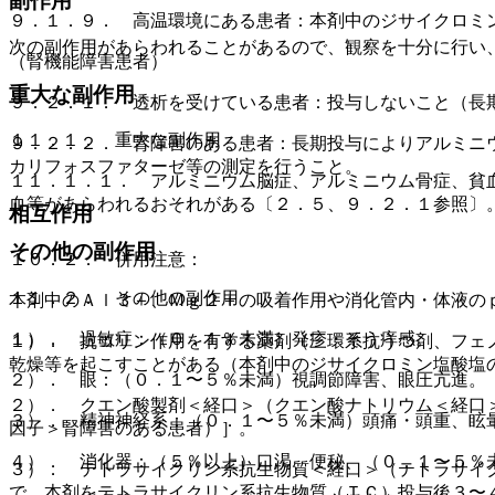
副作用
９．１．９． 高温環境にある患者：本剤中のジサイクロミ
次の副作用があらわれることがあるので、観察を十分に行い
（腎機能障害患者）
重大な副作用
９．２．１． 透析を受けている患者：投与しないこと（長
１１．１． 重大な副作用
９．２．２． 腎障害のある患者：長期投与によりアルミニ
カリフォスファターゼ等の測定を行うこと。
１１．１．１． アルミニウム脳症、アルミニウム骨症、貧
血等があらわれるおそれがある〔２．５、９．２．１参照〕
相互作用
その他の副作用
１０．２． 併用注意：
１１．２． その他の副作用
本剤中のＡｌ３＋、Ｍｇ２＋の吸着作用や消化管内・体液の
１）． 過敏症：（０．１％未満）発疹・そう痒感。
１）． 抗コリン作用を有する薬剤（三環系抗うつ剤、フェ
乾燥等を起こすことがある（本剤中のジサイクロミン塩酸塩
２）． 眼：（０．１〜５％未満）視調節障害、眼圧亢進。
２）． クエン酸製剤＜経口＞（クエン酸ナトリウム＜経口
３）． 精神神経系：（０．１〜５％未満）頭痛・頭重、眩
因子＞腎障害のある患者）］。
４）． 消化器：（５％以上）口渇、便秘、（０．１〜５％
３）． テトラサイクリン系抗生物質＜経口＞（テトラサイ
で、本剤をテトラサイクリン系抗生物質（ＴＣ）投与後３〜