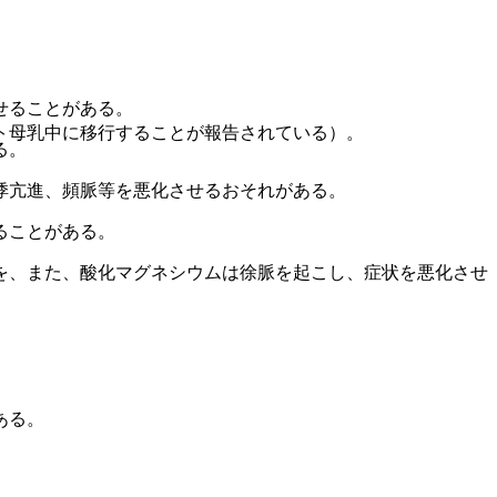
せることがある。
ト母乳中に移行することが報告されている）。
る。
悸亢進、頻脈等を悪化させるおそれがある。
ることがある。
を、また、酸化マグネシウムは徐脈を起こし、症状を悪化させ
ある。
。