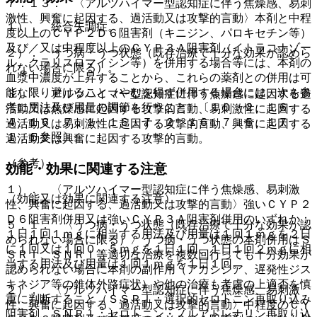
７．１３． 〈アルツハイマー型認知症に伴う焦燥感、易刺
激性、興奮に起因する、過活動又は攻撃的言動〉本剤と中程
１）． 統合失調症。
度以上のＣＹＰ２Ｄ６阻害剤（キニジン、パロキセチン等）
及び／又は中程度以上のＣＹＰ３Ａ阻害剤（イトラコナゾー
２）． うつ病・うつ状態（既存治療で十分な効果が認めら
ル、クラリスロマイシン等）を併用する場合等には、本剤の
れない場合に限る）。
血漿中濃度が上昇することから、これらの薬剤との併用は可
能な限り避けること（やむを得ず併用する場合には、次を参
３）． アルツハイマー型認知症に伴う焦燥感に起因する過
考に用法及び用量の調節を行うこと）〔１０．２、１６．
活動又は焦燥感に起因する攻撃的言動、易刺激性に起因する
４、１６．７．１、１６．７．２、１６．７．５、１７．
過活動又は易刺激性に起因する攻撃的言動、興奮に起因する
１．５参照〕。
過活動又は興奮に起因する攻撃的言動。
（参考）
効能・効果に関連する注意
１）． 〈アルツハイマー型認知症に伴う焦燥感、易刺激
（効能又は効果に関連する注意）
性、興奮に起因する、過活動又は攻撃的言動〉強いＣＹＰ２
Ｄ６阻害剤併用又は強いＣＹＰ３Ａ阻害剤併用のいずれか：
５．１． 〈うつ病・うつ状態（既存治療で十分な効果が認
１日１回１ｍｇに相当する用法及び用量は１回１ｍｇを２日
められない場合に限る）〉うつ病・うつ状態の本剤併用はＳ
に１回又は１回０．５ｍｇを１日１回、１日１回２ｍｇに相
ＳＲＩ、ＳＮＲＩ等適切な治療を複数回行っても十分効果が
当する用法及び用量は１回１ｍｇを１日１回。
認められない場合に本剤の副作用（アカシジア、遅発性ジス
キネジア等の錐体外路症状）や他の治療も考慮の上適否を慎
２）． 〈アルツハイマー型認知症に伴う焦燥感、易刺激
重に判断すること（ＳＳＲＩ：選択的セロトニン再取り込み
性、興奮に起因する、過活動又は攻撃的言動〉中程度のＣＹ
阻害剤、ＳＮＲＩ：セロトニン・ノルアドレナリン再取り込