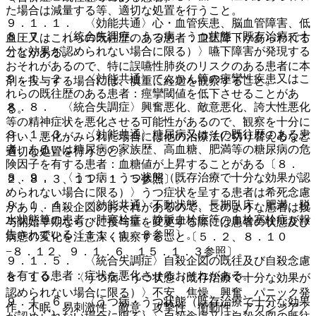
た場合は減量する等、適切な処置を行うこと。
９．１．１． 〈効能共通〉心・血管疾患、脳血管障害、低
８．７． 〈統合失調症、うつ病・うつ状態（既存治療で十
血圧又はこれらの既往歴のある患者：血圧降下があらわれる
分な効果が認められない場合に限る）〉嚥下障害が発現する
ことがある。
おそれがあるので、特に誤嚥性肺炎のリスクのある患者に本
９．１．２． 〈効能共通〉てんかん等の痙攣性疾患又はこ
剤を投与する場合には、慎重に経過を観察すること。
れらの既往歴のある患者：痙攣閾値を低下させることがあ
８．８． 〈統合失調症〉興奮悪化、敵意悪化、誇大性悪化
る。
等の精神症状を悪化させる可能性があるので、観察を十分に
９．１．３． 〈効能共通〉糖尿病又はその既往歴のある患
行い、悪化がみられた場合には他の治療法に切り替えるなど
者、あるいは糖尿病の家族歴、高血糖、肥満等の糖尿病の危
適切な処置を行うこと。
険因子を有する患者：血糖値が上昇することがある〔８．
８．９． 〈うつ病・うつ状態（既存治療で十分な効果が認
２、８．３、１１．１．５参照〕。
められない場合に限る）〉うつ症状を呈する患者は希死念慮
９．１．４． 〈効能共通〉不動状態、長期臥床、肥満、脱
があり、自殺企図のおそれがあるので、このような患者は投
水状態等の患者：肺塞栓症、静脈血栓症等の血栓塞栓症が報
与開始早期ならびに投与量を変更する際には患者の状態及び
告されている〔１１．１．８参照〕。
病態の変化を注意深く観察すること〔５．２、８．１０
−８．１２、９．１．６、１５．１．３参照〕。
９．１．５． 〈統合失調症〉自殺企図の既往及び自殺念慮
を有する患者：症状を悪化させるおそれがある。
８．１０． 〈うつ病・うつ状態（既存治療で十分な効果が
認められない場合に限る）〉不安、焦燥、興奮、パニック発
９．１．６． 〈うつ病・うつ状態（既存治療で十分な効果
作、不眠、易刺激性、敵意、攻撃性、衝動性、アカシジア／