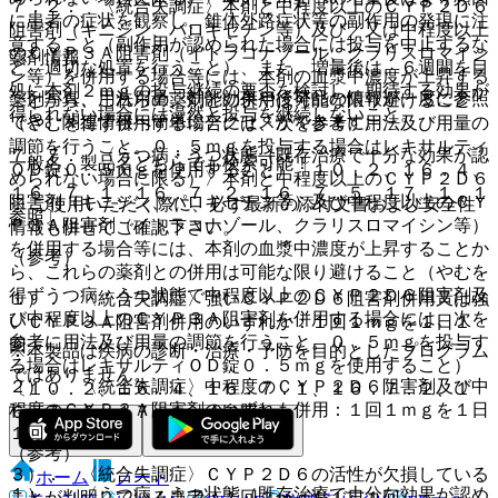
７．２． 〈統合失調症〉本剤と中程度以上のＣＹＰ２Ｄ６
に患者の症状を観察し、錐体外路症状等の副作用の発現に注
阻害剤（キニジン、パロキセチン等）及び／又は中程度以上
意すること（副作用が認められた場合には投与を中止するな
のＣＹＰ３Ａ阻害剤（イトラコナゾール、クラリスロマイシ
薬剤情報
ど、適切な処置を行うこと）、また、増量後は、６週間を目
ン等）を併用する場合等には、本剤の血漿中濃度が上昇する
処に本剤２ｍｇの投与継続の要否を検討し、期待する効果が
薬剤写真、用法用量、効能効果や後発品の情報が一度に参照
ことから、これらの薬剤との併用は可能な限り避けること
得られない場合には漫然と投与を継続しないこと。
でき、関連情報へ簡単にアクセスができます。
（やむを得ず併用する場合には、次を参考に用法及び用量の
調節を行うこと。０．５ｍｇを投与する場合はレキサルティ
７．７． 〈うつ病・うつ状態（既存治療で十分な効果が認
一般名、製品名どちらでも検索可能！
ＯＤ錠０．５ｍｇを使用すること）〔１０．２、１６．４、
められない場合に限る）〉本剤と中程度以上のＣＹＰ２Ｄ６
１６．７．１、１６．７．２、１６．７．５、１７．１．１
阻害剤（キニジン、パロキセチン等）及び中程度以上のＣＹ
※ ご使用いただく際に、必ず最新の添付文書および安全性
参照〕。
Ｐ３Ａ阻害剤（イトラコナゾール、クラリスロマイシン等）
情報も併せてご確認下さい。
を併用する場合等には、本剤の血漿中濃度が上昇することか
（参考）
ら、これらの薬剤との併用は可能な限り避けること（やむを
得ずうつ病・うつ状態で中程度以上のＣＹＰ２Ｄ６阻害剤及
１）． 〈統合失調症〉強いＣＹＰ２Ｄ６阻害剤併用又は強
び中程度以上のＣＹＰ３Ａ阻害剤を併用する場合には、次を
いＣＹＰ３Ａ阻害剤併用のいずれか：１回１ｍｇを１日１
参考に用法及び用量の調節を行うこと。０．５ｍｇを投与す
回。
※本製品は疾病の診断・治療・予防を目的としたプログラム
る場合はレキサルティＯＤ錠０．５ｍｇを使用すること）
ではありません。
２）． 〈統合失調症〉中程度のＣＹＰ２Ｄ６阻害剤及び中
〔１０．２、１６．４、１６．７．１、１６．７．２、１
程度のＣＹＰ３Ａ阻害剤のいずれも併用：１回１ｍｇを１日
６．７．５、１７．１．４参照〕。
１回。
（参考）
３）． 〈統合失調症〉ＣＹＰ２Ｄ６の活性が欠損している
ホーム
ノート
１）． 〈うつ病・うつ状態（既存治療で十分な効果が認め
ことが判明している患者：１回１ｍｇを１日１回。