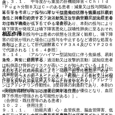
９．３．１． 中等度から重度の肝機能障害＜Ｃｈｉｌｄ
照〕。
−Ｐｕｇｈ分類Ｂ又はＣ＞のある患者：減量又は投与間隔の
延長等を考慮し、投与に際しては患者の状態を慎重に観察す
８．１３． 〈アルツハイマー型認知症に伴う焦燥感、易刺
ること（本剤のクリアランスが低下し、血中濃度が上昇する
激性、興奮に起因する、過活動又は攻撃的言動〉認知症患者
おそれがある）〔１６．６．２参照〕。
では嚥下機能が低下している場合があり、本剤の投与により
嚥下障害が発現又は嚥下障害悪化し誤嚥性肺炎に至るおそれ
相互作用
がある（本剤投与中は患者の状態を注意深く観察し、嚥下障
害の症状が現れた場合には投与を中止するなど適切な処置を
本剤は、主として肝代謝酵素ＣＹＰ３Ａ４及びＣＹＰ２Ｄ６
行うこと）。
で代謝される〔１６．４参照〕。
８．１４． 〈アルツハイマー型認知症に伴う焦燥感、易刺
１０．１． 併用禁忌：
激性、興奮に起因する、過活動又は攻撃的言動〉認知症患者
は転倒及び骨折のリスクが高いことが知られている（また、
アドレナリン＜アナフィラキシー救急治療・歯科浸潤又は伝
本剤を含む抗精神病薬により、傾眠、起立性低血圧、めま
達麻酔除く＞＜ボスミン＞〔２．３参照〕［アドレナリンの
い、ふらつきが起こることがあり、転倒により骨折又は外傷
作用を逆転させ血圧降下を起こすおそれがある（アドレナリ
に至るおそれがあるため、十分に注意すること）。
ンはアドレナリン作動性α、β受容体の刺激剤であり、本剤の
α受容体遮断作用によりβ受容体刺激作用が優位となり、血圧
（特定の背景を有する患者に関する注意）
降下作用が増強される可能性がある）］。
（合併症・既往歴等のある患者）
１０．２． 併用注意：
９．１．１． 〈効能共通〉心・血管疾患、脳血管障害、低
１）． アドレナリン含有歯科麻酔剤（リドカイン・アドレ