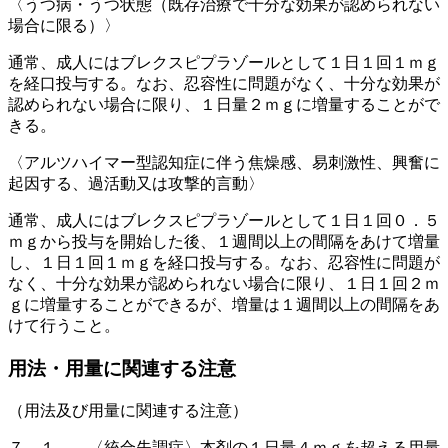
〈うつ病・うつ状態（既存治療で十分な効果が認められない
場合に限る）〉
通常、成人にはブレクスピプラゾールとして１日１回１ｍｇ
を経口投与する。なお、忍容性に問題がなく、十分な効果が
認められない場合に限り、１日量２ｍｇに増量することがで
きる。
〈アルツハイマー型認知症に伴う焦燥感、易刺激性、興奮に
起因する、過活動又は攻撃的言動〉
通常、成人にはブレクスピプラゾールとして１日１回０．５
ｍｇから投与を開始した後、１週間以上の間隔をあけて増量
し、１日１回１ｍｇを経口投与する。なお、忍容性に問題が
なく、十分な効果が認められない場合に限り、１日１回２ｍ
ｇに増量することができるが、増量は１週間以上の間隔をあ
けて行うこと。
用法・用量に関連する注意
（用法及び用量に関連する注意）
７．１． 〈統合失調症〉本剤の１日量４ｍｇを超える用量