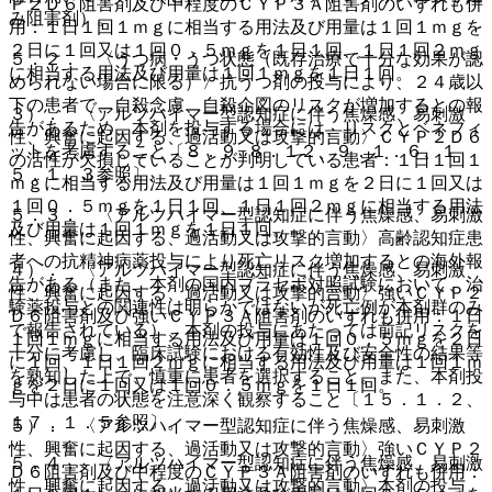
Ｐ２Ｄ６阻害剤及び中程度のＣＹＰ３Ａ阻害剤のいずれも併
み阻害剤）。
用：１日１回１ｍｇに相当する用法及び用量は１回１ｍｇを
２日に１回又は１回０．５ｍｇを１日１回、１日１回２ｍｇ
５．２． 〈うつ病・うつ状態（既存治療で十分な効果が認
に相当する用法及び用量は１回１ｍｇを１日１回。
められない場合に限る）〉抗うつ剤の投与により、２４歳以
下の患者で、自殺念慮、自殺企図のリスクが増加するとの報
３）． 〈アルツハイマー型認知症に伴う焦燥感、易刺激
告があるため、本剤を投与する場合には、リスクとベネフィ
性、興奮に起因する、過活動又は攻撃的言動〉ＣＹＰ２Ｄ６
ットを考慮すること〔８．９−８．１２、９．１．６、１
の活性が欠損していることが判明している患者：１日１回１
５．１．３参照〕。
ｍｇに相当する用法及び用量は１回１ｍｇを２日に１回又は
１回０．５ｍｇを１日１回、１日１回２ｍｇに相当する用法
５．３． 〈アルツハイマー型認知症に伴う焦燥感、易刺激
及び用量は１回１ｍｇを１日１回。
性、興奮に起因する、過活動又は攻撃的言動〉高齢認知症患
者への抗精神病薬投与により死亡リスク増加するとの海外報
４）． 〈アルツハイマー型認知症に伴う焦燥感、易刺激
告がある（また、本剤の国内プラセボ対照試験において、治
性、興奮に起因する、過活動又は攻撃的言動〉強いＣＹＰ２
験薬投与との関連性は明らかではないが死亡例が本剤群のみ
Ｄ６阻害剤及び強いＣＹＰ３Ａ阻害剤のいずれも併用：１日
で報告されている）、本剤の投与にあたっては前記リスクを
１回１ｍｇに相当する用法及び用量は１回０．５ｍｇを２日
十分に考慮し、臨床試験における有効性及び安全性の結果等
に１回、１日１回２ｍｇに相当する用法及び用量は１回１ｍ
を熟知した上で、慎重に患者を選択すること。また、本剤投
ｇを２日に１回又は１回０．５ｍｇを１日１回。
与中は患者の状態を注意深く観察すること〔１５．１．２、
１７．１．５参照〕。
５）． 〈アルツハイマー型認知症に伴う焦燥感、易刺激
性、興奮に起因する、過活動又は攻撃的言動〉強いＣＹＰ２
５．４． 〈アルツハイマー型認知症に伴う焦燥感、易刺激
Ｄ６阻害剤及び中程度のＣＹＰ３Ａ阻害剤のいずれも併用：
性、興奮に起因する、過活動又は攻撃的言動〉本剤の投与