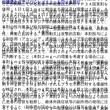
利用規約
プライバシーポリシー
お問い合わせ
は確認されていない］〔１７．１．４参照〕。
ことが判明している患者が中程度以上のＣＹＰ３Ａ阻害剤を
併用：１日１回１ｍｇに相当する用法及び用量は１回０．５
７．４． 〈うつ病・うつ状態（既存治療で十分な効果が認
ｍｇを２日に１回、１日１回２ｍｇに相当する用法及び用量
められない場合に限る）〉本剤投与による副作用（アカシジ
は１回１ｍｇを２日に１回又は１回０．５ｍｇを１日１回。
ア、遅発性ジスキネジア等の錐体外路症状等）を考慮して、
本剤の投与量及び投与期間は必要最小限とすること〔１１．
７．８． 〈アルツハイマー型認知症に伴う焦燥感、易刺激
１．２、１７．１．４参照〕。
性、興奮に起因する、過活動又は攻撃的言動〉本剤投与によ
る副作用（アカシジア、遅発性ジスキネジア等の錐体外路症
７．５． 〈うつ病・うつ状態（既存治療で十分な効果が認
状、誤嚥性肺炎等）を考慮して、本剤の投与量及び投与期間
められない場合に限る）〉臨床試験における有効性及び安全
は必要最小限とすること〔１１．１．２、１７．１．５参
性の結果を熟知した上で、本剤２ｍｇへの増量の要否を慎重
照〕。
に判断すること（本剤２ｍｇへの増量を考慮する場合には、
本剤１ｍｇ投与開始後６週間を目処に本剤２ｍｇへの増量の
７．９． 〈アルツハイマー型認知症に伴う焦燥感、易刺激
要否を検討すること）［臨床試験において、本剤１ｍｇ群と
性、興奮に起因する、過活動又は攻撃的言動〉臨床試験にお
２ｍｇ群で有効性は同程度であり、本剤２ｍｇ群では本剤１
ける有効性及び安全性の結果を熟知した上で、本剤２ｍｇへ
ｍｇ群と比べアカシジア等の錐体外路症状の発現割合は高く
の増量の要否を慎重に判断すること［臨床試験において、本
なる傾向が示されている］〔１７．１．４参照〕。
剤１ｍｇ群と２ｍｇ群のいずれもプラセボ群に対する優越性
が検証され、本剤２ｍｇ群では本剤１ｍｇ群と比べ錐体外路
７．６． 〈うつ病・うつ状態（既存治療で十分な効果が認
症状の発現割合は高くなる傾向が示されている）］〔１７．
められない場合に限る）〉本剤２ｍｇへの増量後はより頻回
１．５参照〕。
に患者の症状を観察し、錐体外路症状等の副作用の発現に注
意すること（副作用が認められた場合には投与を中止するな
７．１０． 〈アルツハイマー型認知症に伴う焦燥感、易刺