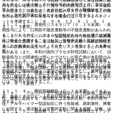
５．２． 〈うつ病・うつ状態（既存治療で十分な効果が認
与を中止し、体冷却、水分補給等の全身管理と共に適切な処
められない場合に限る）〉抗うつ剤の投与により、２４歳以
置を行うこと（また、ミオグロビン尿を伴う腎機能低下がみ
下の患者で、自殺念慮、自殺企図のリスクが増加するとの報
られ、急性腎障害に至ることがあるので注意すること）。
告があるため、本剤を投与する場合には、リスクとベネフィ
ットを考慮すること〔８．９−８．１２、９．１．６、１
１１．１．２． 遅発性ジスキネジア（０．１％未満）：長
５．１．３参照〕。
期投与により、口周部不随意運動等の不随意運動があらわれ
ることがあるので、このような症状があらわれた場合は減量
５．３． 〈アルツハイマー型認知症に伴う焦燥感、易刺激
又は中止を考慮すること（なお、投与中止後も症状が持続す
性、興奮に起因する、過活動又は攻撃的言動〉高齢認知症患
ることがある）〔７．４、７．８、７．１０、７．１１参
者への抗精神病薬投与により死亡リスク増加するとの海外報
照〕。
告がある（また、本剤の国内プラセボ対照試験において、治
験薬投与との関連性は明らかではないが死亡例が本剤群のみ
１１．１．３． 麻痺性イレウス（頻度不明）：腸管麻痺
で報告されている）、本剤の投与にあたっては前記リスクを
（食欲不振、悪心・嘔吐、著しい便秘、腹部膨満あるいは腹
十分に考慮し、臨床試験における有効性及び安全性の結果等
部弛緩及び腸内容物うっ滞等の症状）をきたし、麻痺性イレ
を熟知した上で、慎重に患者を選択すること。また、本剤投
ウスに移行することがあるので、腸管麻痺があらわれた場合
与中は患者の状態を注意深く観察すること〔１５．１．２、
には、投与を中止すること。
１７．１．５参照〕。
１１．１．４． 横紋筋融解症（０．１％未満）：ＣＫ上
５．４． 〈アルツハイマー型認知症に伴う焦燥感、易刺激
昇、血中ミオグロビン上昇及び尿中ミオグロビン上昇等に注
性、興奮に起因する、過活動又は攻撃的言動〉本剤の投与
意すること。
は、アルツハイマー型認知症に伴う焦燥感、易刺激性、興奮
に起因する、過活動又は攻撃的言動に関する病態、診断、治
１１．１．５． 高血糖（０．６％）、糖尿病性ケトアシド