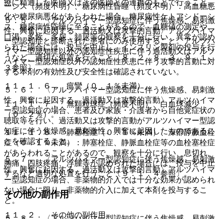
療に精通した医師又はその医師との連携のもとで行うこと。
ーシス（頻度不明）、糖尿病性昏睡（頻度不明）：高血糖悪
化や糖尿病悪化があらわれた場合、糖尿病性ケトアシドーシ
５．５． 〈アルツハイマー型認知症に伴う焦燥感、易刺激
ス、糖尿病性昏睡に至ることがあるので、血糖値の測定や、
性、興奮に起因する、過活動又は攻撃的言動〉アルツハイマ
口渇、多飲、多尿、頻尿等の観察を十分に行い、異常が認め
ー型認知症と診断された患者にのみ使用すること。アルツハ
られた場合には、投与を中止し、インスリン製剤の投与を行
イマー型認知症以外の認知症性疾患に伴う過活動又はアルツ
うなど、適切な処置を行うこと〔８．２、８．３、９．１．
ハイマー型認知症以外の認知症性疾患に伴う攻撃的言動に対
３参照〕。
する本剤の有効性及び安全性は確認されていない。
１１．１．６． 痙攣（０．１％未満）。
５．６． 〈アルツハイマー型認知症に伴う焦燥感、易刺激
性、興奮に起因する、過活動又は攻撃的言動〉アルツハイマ
１１．１．７． 無顆粒球症（頻度不明）、白血球減少
ー型認知症の場合、患者及び家族・介護者から自他覚症状の
（０．２％）。
聴取等を行い、過活動又は攻撃的言動がアルツハイマー型認
知症に伴う焦燥感、易刺激性、興奮に起因したものであるこ
１１．１．８． 肺塞栓症（０．１％未満）、深部静脈血栓
とを確認すること。
症（０．１％未満）：肺塞栓症、静脈血栓症等の血栓塞栓症
があらわれることがあるので、観察を十分に行い、息切れ、
５．７． 〈アルツハイマー型認知症に伴う焦燥感、易刺激
胸痛、四肢疼痛、浮腫等が認められた場合には、投与を中止
性、興奮に起因する、過活動又は攻撃的言動〉アルツハイマ
するなど適切な処置を行うこと〔９．１．４参照〕。
ー型認知症の場合、非薬物的介入では十分な効果が認められ
ない場合に限り、非薬物的介入に加えて本剤を投与するこ
その他の副作用
と。
１１．２． その他の副作用
５．８． 〈アルツハイマー型認知症に伴う焦燥感、易刺激