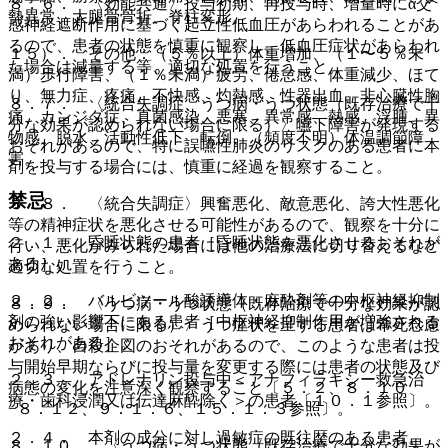
８．６． 〈効能共通〉投与初期、再投与時、増量時にα交
勢異常、大腿骨骨折、脊柱変形。
感神経遮断作用に基づく起立性低血圧があらわれることがあ
るので、患者の状態を慎重に観察し、低血圧症状があらわれ
１５）． その他：（５％以上）体重増加、（１〜５％未
た場合は減量する等、適切な処置を行うこと。
満）歩行障害、（１％未満）疲労、倦怠感、体重減少、ほて
り、無力症、疼痛、不快感、灼熱感、性器出血、非心臓性胸
８．７． 〈統合失調症、うつ病・うつ状態（既存治療で十
痛、カンジダ症、真菌感染、悪寒、異常感、熱感、浮腫、異
分な効果が認められない場合に限る）〉嚥下障害が発現する
物感、脱水、活動性低下、転倒、（頻度不明）体温調節障
おそれがあるので、特に誤嚥性肺炎のリスクのある患者に本
害。
剤を投与する場合には、慎重に経過を観察すること。
禁忌
８．８． 〈統合失調症〉興奮悪化、敵意悪化、誇大性悪化
等の精神症状を悪化させる可能性があるので、観察を十分に
２．１． 昏睡状態の患者［昏睡状態を悪化させるおそれが
行い、悪化がみられた場合には他の治療法に切り替えるなど
ある］。
適切な処置を行うこと。
２．２． バルビツール酸誘導体・麻酔剤等の中枢神経抑制
８．９． 〈うつ病・うつ状態（既存治療で十分な効果が認
剤の強い影響下にある患者［中枢神経抑制作用が増強される
められない場合に限る）〉うつ症状を呈する患者は希死念慮
おそれがある］。
があり、自殺企図のおそれがあるので、このような患者は投
与開始早期ならびに投与量を変更する際には患者の状態及び
２．３． アドレナリン投与中＜アナフィラキシー救急治
病態の変化を注意深く観察すること〔５．２、８．１０
療・歯科浸潤又は伝達麻酔除く＞の患者〔１０．１参照〕。
−８．１２、９．１．６、１５．１．３参照〕。
２．４． 本剤の成分に対し過敏症の既往歴のある患者。
８．１０． 〈うつ病・うつ状態（既存治療で十分な効果が