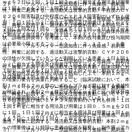
ｍｇを２日に１回、１日１回２ｍｇに相当する用法及び用量
２）． 〈アルツハイマー型認知症に伴う焦燥感、易刺激
は１回１ｍｇを２日に１回又は１回０．５ｍｇを１日１回。
性、興奮に起因する、過活動又は攻撃的言動〉中程度のＣＹ
Ｐ２Ｄ６阻害剤及び中程度のＣＹＰ３Ａ阻害剤のいずれも併
７．８． 〈アルツハイマー型認知症に伴う焦燥感、易刺激
用：１日１回１ｍｇに相当する用法及び用量は１回１ｍｇを
性、興奮に起因する、過活動又は攻撃的言動〉本剤投与によ
２日に１回又は１回０．５ｍｇを１日１回、１日１回２ｍｇ
る副作用（アカシジア、遅発性ジスキネジア等の錐体外路症
に相当する用法及び用量は１回１ｍｇを１日１回。
状、誤嚥性肺炎等）を考慮して、本剤の投与量及び投与期間
は必要最小限とすること〔１１．１．２、１７．１．５参
３）． 〈アルツハイマー型認知症に伴う焦燥感、易刺激
照〕。
性、興奮に起因する、過活動又は攻撃的言動〉ＣＹＰ２Ｄ６
の活性が欠損していることが判明している患者：１日１回１
７．９． 〈アルツハイマー型認知症に伴う焦燥感、易刺激
ｍｇに相当する用法及び用量は１回１ｍｇを２日に１回又は
性、興奮に起因する、過活動又は攻撃的言動〉臨床試験にお
１回０．５ｍｇを１日１回、１日１回２ｍｇに相当する用法
ける有効性及び安全性の結果を熟知した上で、本剤２ｍｇへ
及び用量は１回１ｍｇを１日１回。
の増量の要否を慎重に判断すること［臨床試験において、本
剤１ｍｇ群と２ｍｇ群のいずれもプラセボ群に対する優越性
４）． 〈アルツハイマー型認知症に伴う焦燥感、易刺激
が検証され、本剤２ｍｇ群では本剤１ｍｇ群と比べ錐体外路
性、興奮に起因する、過活動又は攻撃的言動〉強いＣＹＰ２
症状の発現割合は高くなる傾向が示されている）］〔１７．
Ｄ６阻害剤及び強いＣＹＰ３Ａ阻害剤のいずれも併用：１日
１．５参照〕。
１回１ｍｇに相当する用法及び用量は１回０．５ｍｇを２日
に１回、１日１回２ｍｇに相当する用法及び用量は１回１ｍ
７．１０． 〈アルツハイマー型認知症に伴う焦燥感、易刺
ｇを２日に１回又は１回０．５ｍｇを１日１回。
激性、興奮に起因する、過活動又は攻撃的言動〉本剤２ｍｇ
への増量後はより頻回に患者の症状を観察し、副作用（アカ
５）． 〈アルツハイマー型認知症に伴う焦燥感、易刺激