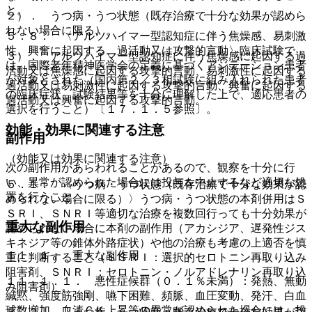
と。
２）． うつ病・うつ状態（既存治療で十分な効果が認めら
れない場合に限る）。
５．８． 〈アルツハイマー型認知症に伴う焦燥感、易刺激
性、興奮に起因する、過活動又は攻撃的言動〉臨床試験で
３）． アルツハイマー型認知症に伴う焦燥感に起因する過
は、国際老年精神医学会の定義に基づくアジテーション患者
活動又は焦燥感に起因する攻撃的言動、易刺激性に起因する
が対象とされた（国内第２／３相試験に組み入れられた患者
過活動又は易刺激性に起因する攻撃的言動、興奮に起因する
の臨床症状、試験結果等を十分に理解した上で、適応患者の
過活動又は興奮に起因する攻撃的言動。
選択を行うこと）〔１７．１．５参照〕。
効能・効果に関連する注意
副作用
（効能又は効果に関連する注意）
次の副作用があらわれることがあるので、観察を十分に行
い、異常が認められた場合には投与を中止するなど適切な処
５．１． 〈うつ病・うつ状態（既存治療で十分な効果が認
置を行うこと。
められない場合に限る）〉うつ病・うつ状態の本剤併用はＳ
ＳＲＩ、ＳＮＲＩ等適切な治療を複数回行っても十分効果が
重大な副作用
認められない場合に本剤の副作用（アカシジア、遅発性ジス
キネジア等の錐体外路症状）や他の治療も考慮の上適否を慎
１１．１． 重大な副作用
重に判断すること（ＳＳＲＩ：選択的セロトニン再取り込み
阻害剤、ＳＮＲＩ：セロトニン・ノルアドレナリン再取り込
１１．１．１． 悪性症候群（０．１％未満）：発熱、無動
み阻害剤）。
緘黙、強度筋強剛、嚥下困難、頻脈、血圧変動、発汗、白血
球数増加、血清ＣＫ上昇等の異常が認められた場合には、投