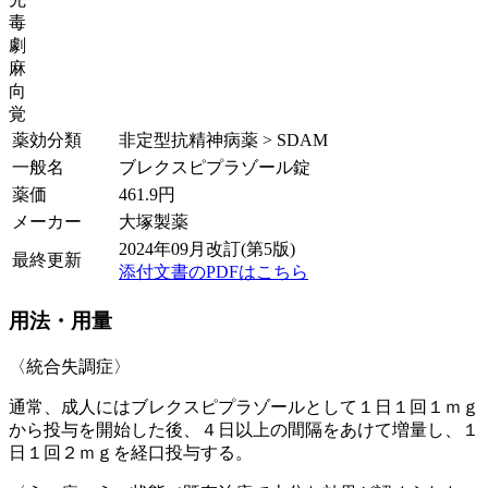
毒
劇
麻
向
覚
薬効分類
非定型抗精神病薬 > SDAM
一般名
ブレクスピプラゾール錠
薬価
461.9
円
メーカー
大塚製薬
2024年09月改訂(第5版)
最終更新
添付文書のPDFはこちら
用法・用量
〈統合失調症〉
通常、成人にはブレクスピプラゾールとして１日１回１ｍｇ
から投与を開始した後、４日以上の間隔をあけて増量し、１
日１回２ｍｇを経口投与する。