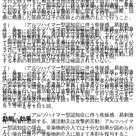
１日１回１ｍｇに相当する用法及び用量は１回０．５ｍｇを
は、アルツハイマー型認知症に伴う焦燥感、易刺激性、興奮
２日に１回、１日１回２ｍｇに相当する用法及び用量は１回
に起因する、過活動又は攻撃的言動に関する病態、診断、治
１ｍｇを２日に１回又は１回０．５ｍｇを１日１回。
療に精通した医師又はその医師との連携のもとで行うこと。
６）． 〈アルツハイマー型認知症に伴う焦燥感、易刺激
５．５． 〈アルツハイマー型認知症に伴う焦燥感、易刺激
性、興奮に起因する、過活動又は攻撃的言動〉中程度のＣＹ
性、興奮に起因する、過活動又は攻撃的言動〉アルツハイマ
Ｐ２Ｄ６阻害剤及び強いＣＹＰ３Ａ阻害剤のいずれも併用：
ー型認知症と診断された患者にのみ使用すること。アルツハ
１日１回１ｍｇに相当する用法及び用量は１回０．５ｍｇを
イマー型認知症以外の認知症性疾患に伴う過活動又はアルツ
２日に１回、１日１回２ｍｇに相当する用法及び用量は１回
ハイマー型認知症以外の認知症性疾患に伴う攻撃的言動に対
１ｍｇを２日に１回又は１回０．５ｍｇを１日１回。
する本剤の有効性及び安全性は確認されていない。
７）． 〈アルツハイマー型認知症に伴う焦燥感、易刺激
５．６． 〈アルツハイマー型認知症に伴う焦燥感、易刺激
性、興奮に起因する、過活動又は攻撃的言動〉ＣＹＰ２Ｄ６
性、興奮に起因する、過活動又は攻撃的言動〉アルツハイマ
の活性が欠損していることが判明している患者が中程度以上
ー型認知症の場合、患者及び家族・介護者から自他覚症状の
のＣＹＰ３Ａ阻害剤を併用：１日１回１ｍｇに相当する用法
聴取等を行い、過活動又は攻撃的言動がアルツハイマー型認
及び用量は１回０．５ｍｇを２日に１回、１日１回２ｍｇに
知症に伴う焦燥感、易刺激性、興奮に起因したものであるこ
相当する用法及び用量は１回１ｍｇを２日に１回又は１回
とを確認すること。
０．５ｍｇを１日１回。
５．７． 〈アルツハイマー型認知症に伴う焦燥感、易刺激
効能・効果
性、興奮に起因する、過活動又は攻撃的言動〉アルツハイマ
ー型認知症の場合、非薬物的介入では十分な効果が認められ
１）． 統合失調症。
ない場合に限り、非薬物的介入に加えて本剤を投与するこ