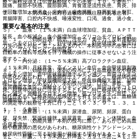
療・歯科浸潤又は伝達麻酔除く＞の患者〔１０．１参照〕。
腹痛、腹部不快感、腹部膨満、胃食道逆流性疾患、胃炎、排
便回数増加、便潜血、歯肉痛、歯肉腫脹、口唇乾燥、裂肛、
２．４． 本剤の成分に対し過敏症の既往歴のある患者。
胃腸障害、口腔内不快感、唾液変性、口渇、過食、過小食。
重要な基本的注意
５）． 血液：（１％未満）白血球増加症、貧血、ＡＰＴＴ
延長、血小板減少、血小板増加症、グリコヘモグロビン増
８．１． 〈効能共通〉眠気、注意力・集中力・反射運動能
加、ヘモグロビン低下、好中球減少症、好中球増多、総蛋白
力等の低下が起こることがあるので、本剤投与中の患者には
減少、プロトロンビン時間延長。
自動車の運転等危険を伴う機械の操作に従事させないよう注
意すること。
６）． 内分泌：（１〜５％未満）高プロラクチン血症、
（１％未満）月経異常、高インスリン血症、血中甲状腺刺激
８．２． 〈効能共通〉本剤の投与により高血糖悪化や糖尿
ホルモン増加、血中甲状腺刺激ホルモン減少、血中コルチコ
病悪化があらわれ、糖尿病性ケトアシドーシス、糖尿病性昏
トロピン増加、甲状腺機能低下症、甲状腺機能亢進症、副腎
睡に至ることがあるので、本剤投与中は、口渇、多飲、多
皮質機能亢進症、遊離サイロキシン減少、血中コルチコトロ
尿、頻尿等の症状に注意するとともに、特に糖尿病又はその
ピン減少、遊離サイロキシン増加、低プロラクチン血症、性
既往歴あるいは糖尿病の危険因子を有する患者では、血糖値
腺機能低下、乳汁分泌障害、血中インスリン異常。
の測定等の観察を十分に行うこと〔８．３、９．１．３、１
１．１．５参照〕。
７）． 泌尿器：（１％未満）尿潜血、尿閉、頻尿、蛋白
尿、尿失禁、緊張性膀胱、排尿異常、尿中ケトン体陽性、血
８．３． 〈効能共通〉本剤の投与に際し、あらかじめ高血
中尿素増加。
糖や糖尿病の悪化があらわれ、糖尿病性ケトアシドーシス、
糖尿病性昏睡に至る副作用が発現する場合があることを、患
８）． 肝臓：（１％未満）肝障害、ＡＳＴ上昇、ＡＬＴ上