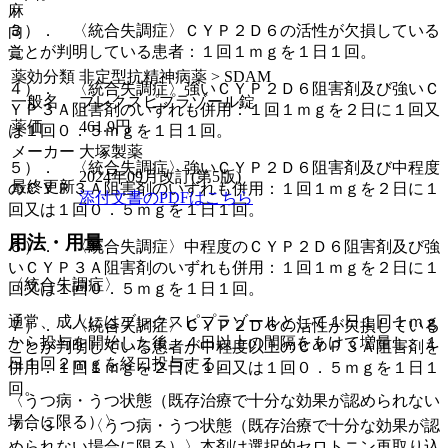
麻
３）． 〈統合失調症〉ＣＹＰ２Ｄ６の活性が欠損している
向
ことが判明している患者：１回１ｍｇを１日１回。
覚
薬効分類
非定型抗精神病薬 > SDAM
４）． 〈統合失調症〉強いＣＹＰ２Ｄ６阻害剤及び強いＣ
一般名
ブレクスピプラゾール錠
ＹＰ３Ａ阻害剤のいずれも併用：１回１ｍｇを２日に１回又
薬価
461.9
円
は１回０．５ｍｇを１日１回。
メーカー
大塚製薬
５）． 〈統合失調症〉強いＣＹＰ２Ｄ６阻害剤及び中程度
2024年09月改訂(第5版)
最終更新
のＣＹＰ３Ａ阻害剤のいずれも併用：１回１ｍｇを２日に１
添付文書のPDFはこちら
回又は１回０．５ｍｇを１日１回。
用法・用量
６）． 〈統合失調症〉中程度のＣＹＰ２Ｄ６阻害剤及び強
いＣＹＰ３Ａ阻害剤のいずれも併用：１回１ｍｇを２日に１
〈統合失調症〉
回又は１回０．５ｍｇを１日１回。
通常、成人にはブレクスピプラゾールとして１日１回１ｍｇ
７）． 〈統合失調症〉ＣＹＰ２Ｄ６の活性が欠損している
から投与を開始した後、４日以上の間隔をあけて増量し、１
ことが判明している患者が中程度以上のＣＹＰ３Ａ阻害剤を
日１回２ｍｇを経口投与する。
併用：１回１ｍｇを２日に１回又は１回０．５ｍｇを１日１
回。
〈うつ病・うつ状態（既存治療で十分な効果が認められない
場合に限る）〉
７．３． 〈うつ病・うつ状態（既存治療で十分な効果が認
められない場合に限る）〉本剤は選択的セロトニン再取り込