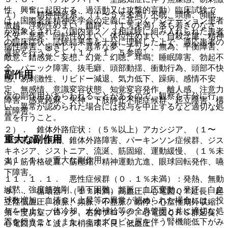
性、興奮に起因する、過活動又は攻撃的言動〉臨床試験で
１）． 精神神経系：（１〜５％未満）不眠、頭痛、傾眠、
は、国際老年精神医学会の定義に基づくアジテーション患者
激越、浮動性めまい、鎮静、（１％未満）落ち着きのなさ、
が対象とされた（国内第２／３相試験に組み入れられた患者
不安、悪夢、回転性めまい、体位性めまい、自殺念慮、精神
の臨床症状、試験結果等を十分に理解した上で、適応患者の
病性障害、歯ぎしり、異常な夢、チック、無為、平衡障害、
選択を行うこと）〔１７．１．５参照〕。
敵意、錯感覚、妄想、幻覚、幻聴、耳鳴、睡眠障害、勃起不
全、パニック障害、抜毛癖、頭部動揺、衝動行為、頭部不快
副作用
感、易刺激性、リビドー減退、気力低下、躁病、感情不安
定、無感情、意識変容状態、知覚変容発作、離人感、注意力
次の副作用があらわれることがあるので、観察を十分に行
障害、感覚鈍麻、失神、下肢静止不能症候群、起立障害、構
い、異常が認められた場合には投与を中止するなど適切な処
音障害。
置を行うこと。
２）． 錐体外路症状：（５％以上）アカシジア、（１〜
重大な副作用
５％未満）振戦、錐体外路障害、パーキンソン症候群、ジス
キネジア、ジストニア、流涎、筋固縮、運動緩慢、（１％未
１１．１． 重大な副作用
満）筋骨格硬直、筋痙縮、精神運動亢進、眼球回転発作、嚥
下障害。
１１．１．１． 悪性症候群（０．１％未満）：発熱、無動
緘黙、強度筋強剛、嚥下困難、頻脈、血圧変動、発汗、白血
３）． 循環器：（１％未満）高血圧、心電図ＱＴ延長、起
球数増加、血清ＣＫ上昇等の異常が認められた場合には、投
立性低血圧、徐脈、頻脈、不整脈、動悸、心室性期外収縮、
与を中止し、体冷却、水分補給等の全身管理と共に適切な処
第一度房室ブロック、右脚ブロック、心電図ＱＲＳ群延長、
置を行うこと（また、ミオグロビン尿を伴う腎機能低下がみ
心電図異常Ｔ波、末梢循環不良、低血圧。