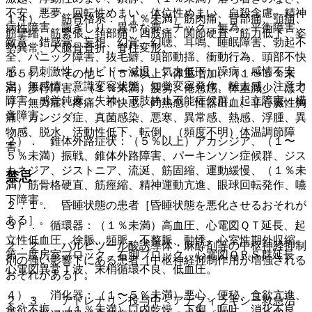
不安、悪夢、回転性めまい、体位性めまい、自殺念慮、精神
１４）． 筋骨格系：（１％未満）筋肉痛、背部痛、顎痛、
病性障害、歯ぎしり、異常な夢、チック、無為、平衡障害、
筋攣縮、筋緊張、頚部痛、四肢痛、関節硬直、筋力低下、姿
敵意、錯感覚、妄想、幻覚、幻聴、耳鳴、睡眠障害、勃起不
勢異常、大腿骨骨折、脊柱変形。
全、パニック障害、抜毛癖、頭部動揺、衝動行為、頭部不快
感、易刺激性、リビドー減退、気力低下、躁病、感情不安
１５）． その他：（５％以上）体重増加、（１〜５％未
定、無感情、意識変容状態、知覚変容発作、離人感、注意力
満）歩行障害、（１％未満）疲労、倦怠感、体重減少、ほて
障害、感覚鈍麻、失神、下肢静止不能症候群、起立障害、構
り、無力症、疼痛、不快感、灼熱感、性器出血、非心臓性胸
音障害。
痛、カンジダ症、真菌感染、悪寒、異常感、熱感、浮腫、異
物感、脱水、活動性低下、転倒、（頻度不明）体温調節障
２）． 錐体外路症状：（５％以上）アカシジア、（１〜
害。
５％未満）振戦、錐体外路障害、パーキンソン症候群、ジス
キネジア、ジストニア、流涎、筋固縮、運動緩慢、（１％未
禁忌
満）筋骨格硬直、筋痙縮、精神運動亢進、眼球回転発作、嚥
下障害。
２．１． 昏睡状態の患者［昏睡状態を悪化させるおそれが
ある］。
３）． 循環器：（１％未満）高血圧、心電図ＱＴ延長、起
立性低血圧、徐脈、頻脈、不整脈、動悸、心室性期外収縮、
２．２． バルビツール酸誘導体・麻酔剤等の中枢神経抑制
第一度房室ブロック、右脚ブロック、心電図ＱＲＳ群延長、
剤の強い影響下にある患者［中枢神経抑制作用が増強される
心電図異常Ｔ波、末梢循環不良、低血圧。
おそれがある］。
４）． 消化器：（１〜５％未満）悪心、便秘、食欲亢進、
２．３． アドレナリン投与中＜アナフィラキシー救急治
食欲不振、（１％未満）口内乾燥、下痢、嘔吐、消化不良、