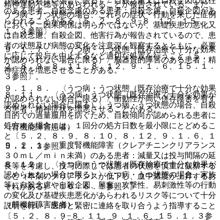
が認められない場合に限る）〉自殺念慮又は自殺企図の既往
精神運動不穏等があらわれることが報告されている。また、
のある患者、自殺念慮のある患者：自殺念慮、自殺企図があ
うつ病・うつ状態の場合、これらの症状・行動を来した症例
らわれることがある〔５．２、８．９−８．１２、１５．
において、因果関係は明らかではないが、基礎疾患の悪化又
１．３参照〕。
は自殺念慮、自殺企図、他害行為が報告されているので、患
者の状態及び病態の変化を注意深く観察するとともに、必要
９．１．７． 〈うつ病・うつ状態（既存治療で十分な効果
に応じて投与を中止するなど適切な処置を行うこと〔５．
が認められない場合に限る）〉脳器質的障害のある患者：精
２、８．９、８．１１、８．１２、９．１．６、１５．１．
神症状を増悪させることがある。
３参照〕。
９．１．８． 〈うつ病・うつ状態（既存治療で十分な効果
８．１１． 〈うつ病・うつ状態（既存治療で十分な効果が
が認められない場合に限る）〉衝動性が高い併存障害を有す
認められない場合に限る）〉うつ病・うつ状態の場合、自殺
る患者：精神症状を増悪させることがある。
目的での過量服用を防ぐため、自殺傾向が認められる患者に
処方する場合には、１回分の処方日数を最小限にとどめるこ
（腎機能障害患者）
と〔５．２、８．９、８．１０、８．１２、９．１．６、１
９．２．１． 重度腎機能障害（クレアチニンクリアランス
５．１．３参照〕。
３０ｍＬ／ｍｉｎ未満）のある患者：減量又は投与間隔の延
８．１２． 〈うつ病・うつ状態（既存治療で十分な効果が
長等を考慮し、投与に際しては患者の状態を慎重に観察する
認められない場合に限る）〉うつ病・うつ状態の場合、家族
こと（本剤のクリアランスが低下し、血中濃度が上昇するお
等に自殺念慮や自殺企図、興奮、攻撃性、易刺激性等の行動
それがある）〔１６．６．１参照〕。
の変化及び基礎疾患悪化があらわれるリスク等について十分
（肝機能障害患者）
説明を行い、医師と緊密に連絡を取り合うよう指導すること
〔５．２、８．９−８．１１、９．１．６、１５．１．３参