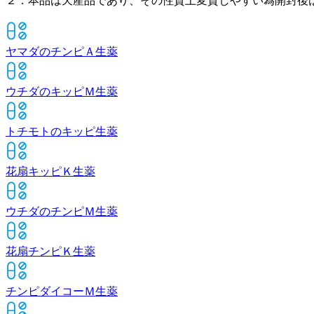
２．本品は天産品であり、その性質上変質しやすい為開封後
ヤマダのチンピＡ
生薬
ウチダのキッピＭ
生薬
トチモトのキッピ
生薬
花扇キッピＫ
生薬
ウチダのチンピＭ
生薬
花扇チンピＫ
生薬
チンピダイコーＭ
生薬