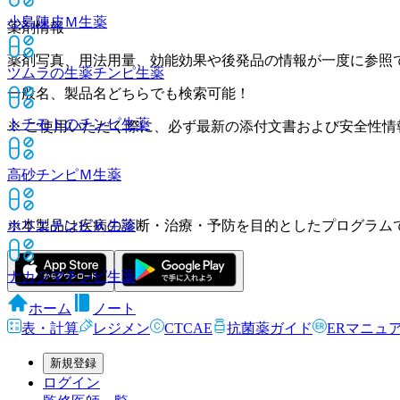
小島陳皮Ｍ
生薬
薬剤情報
薬剤写真、用法用量、効能効果や後発品の情報が一度に参照
ツムラの生薬チンピ
生薬
一般名、製品名どちらでも検索可能！
トチモトのチンピ
生薬
※ ご使用いただく際に、必ず最新の添付文書および安全性情
高砂チンピＭ
生薬
※本製品は疾病の診断・治療・予防を目的としたプログラム
ホリエチンピＫ
生薬
ナカジマチンピ
生薬
ホーム
ノート
表・計算
レジメン
CTCAE
抗菌薬ガイド
ERマニュ
新規登録
ログイン