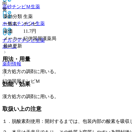
向
高砂チンピＭ
生薬
覚
薬効分類
生薬
ホリエチンピＫ
生薬
一般名
チンピ
薬価
11.7
円
メーカー
紀伊国屋漢薬局
ナカジマチンピ
生薬
最終更新
ホーム
用法・用量
薬剤情報
漢方処方の調剤に用いる。
紀伊国屋チンピＭ
効能・効果
漢方処方の調剤に用いる。
取扱い上の注意
１．脱酸素剤使用：開封するまでは、包装内部の酸素を吸収