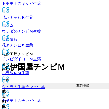
トチモトのキッピ
生薬
花扇キッピＫ
生薬
ホーム
ウチダのチンピＭ
生薬
薬剤情報
花扇チンピＫ
生薬
紀伊国屋チンピＭ
チンピダイコーＭ
生薬
紀伊国屋チンピＭ
小島陳皮Ｍ
生薬
生薬
薬剤情報
ツムラの生薬チンピ
生薬
他
毒
トチモトのチンピ
生薬
劇
麻