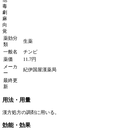
毒
劇
麻
向
覚
薬効分
生薬
類
一般名
チンピ
薬価
11.7
円
メーカ
紀伊国屋漢薬局
ー
最終更
新
用法・用量
漢方処方の調剤に用いる。
効能・効果