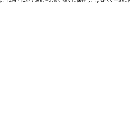
は、低温・低湿で通気性の良い場所に保存し、なるべく早めに