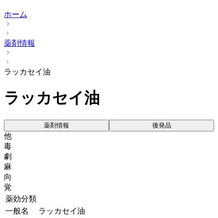
ホーム
薬剤情報
ラッカセイ油
ラッカセイ油
薬剤情報
後発品
他
毒
劇
麻
向
覚
薬効分類
一般名
ラッカセイ油