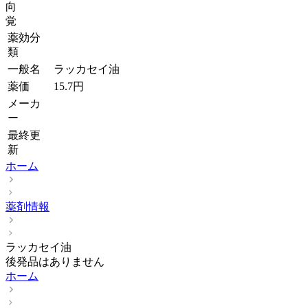
向
覚
薬効分
類
一般名
ラッカセイ油
薬価
15.7
円
メーカ
ー
最終更
新
ホーム
薬剤情報
ラッカセイ油
後発品はありません
ホーム