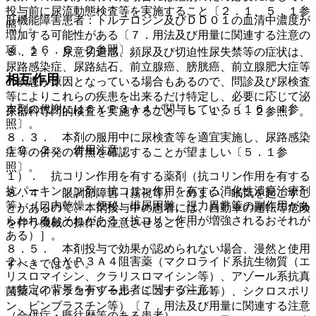
投与前に尿流動態検査等を実施すること〔２．１、５．１参
肝機能障害患者：トルテロジン及びＤＤ０１の血清中濃度が
照〕。
増加する可能性がある〔７．用法及び用量に関連する注意の
項、１６．６．２参照〕。
８．２． 尿意切迫感、頻尿及び切迫性尿失禁等の症状は、
尿路感染症、尿路結石、前立腺癌、膀胱癌、前立腺肥大症等
相互作用
の疾患が原因となっている場合もあるので、問診及び尿検査
等によりこれらの疾患を出来るだけ特定し、必要に応じて泌
本剤の代謝にはＣＹＰ３Ａ４が関与している〔１６．４参
尿器科専門的検査を実施すること〔５．１、５．２参照〕。
照〕。
８．３． 本剤の服用中に尿検査等を適宜実施し、尿路感染
１０．２． 併用注意：
症等の併発の有無を確認することが望ましい〔５．１参
照〕。
１）． 抗コリン作用を有する薬剤（抗コリン作用を有する
抗パーキンソン剤、抗コリン作用を有する消化性潰瘍治療剤
８．４． 眼調節障害（霧視等）、めまい、眠気を起こすこ
等）［口内乾燥、便秘、排尿困難、視力異常等の副作用があ
とがあるので、本剤投与中の患者には、自動車の運転等危険
らわれるおそれがある（抗コリン作用が増強されるおそれが
を伴う機械の操作に注意させること。
ある）］。
８．５． 本剤投与で効果が認められない場合、漫然と使用
２）． ＣＹＰ３Ａ４阻害薬（マクロライド系抗生物質（エ
すべきではない。
リスロマイシン、クラリスロマイシン等）、アゾール系抗真
（特定の背景を有する患者に関する注意）
菌薬（イトラコナゾール、ミコナゾール等）、シクロスポリ
ン、ビンブラスチン等）〔７．用法及び用量に関連する注意
（合併症・既往歴等のある患者）