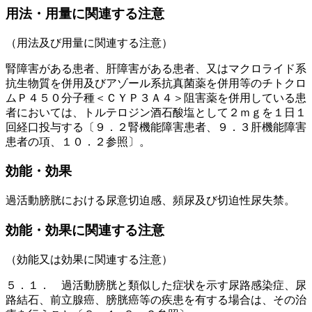
用法・用量に関連する注意
（用法及び用量に関連する注意）
腎障害がある患者、肝障害がある患者、又はマクロライド系
抗生物質を併用及びアゾール系抗真菌薬を併用等のチトクロ
ムＰ４５０分子種＜ＣＹＰ３Ａ４＞阻害薬を併用している患
者においては、トルテロジン酒石酸塩として２ｍｇを１日１
回経口投与する〔９．２腎機能障害患者、９．３肝機能障害
患者の項、１０．２参照〕。
効能・効果
過活動膀胱における尿意切迫感、頻尿及び切迫性尿失禁。
効能・効果に関連する注意
（効能又は効果に関連する注意）
５．１． 過活動膀胱と類似した症状を示す尿路感染症、尿
路結石、前立腺癌、膀胱癌等の疾患を有する場合は、その治