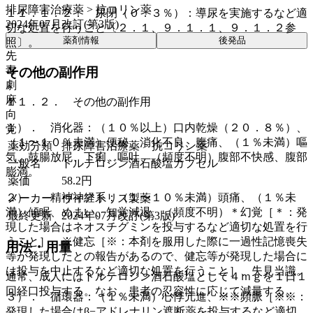
排尿障害治療薬 > 抗コリン薬
１１．１．２． 尿閉（０．３％）：導尿を実施するなど適
2024年07月改訂(第3版)
切な処置を行うこと〔２．１、９．１．１、９．１．２参
薬剤情報
後発品
照〕。
先
毒
その他の副作用
劇
麻
１１．２． その他の副作用
向
１）． 消化器：（１０％以上）口内乾燥（２０．８％）、
覚
（１〜１０％未満）便秘、消化不良、腹痛、（１％未満）嘔
薬効分類
排尿障害治療薬 > 抗コリン薬
気、鼓腸放屁、下痢、嘔吐、（頻度不明）腹部不快感、腹部
一般名
トルテロジン酒石酸塩カプセル
膨満。
薬価
58.2
円
２）． 精神神経系：（１〜１０％未満）頭痛、（１％未
メーカー
ヴィアトリス製薬
満）傾眠、めまい、知覚減退、（頻度不明）＊幻覚［＊：発
最終更新
2024年07月改訂(第3版)
現した場合はネオスチグミンを投与するなど適切な処置を行
うこと］、※健忘［※：本剤を服用した際に一過性記憶喪失
用法・用量
等が発現したとの報告があるので、健忘等が発現した場合に
は投与を中止するなど適切な処置を行うこと］、失見当識。
通常、成人にはトルテロジン酒石酸塩として４ｍｇを１日１
回経口投与する。なお、患者の忍容性に応じて減量する。
３）． 循環器：（１％未満）心悸亢進、※※頻脈［※※：
発現した場合はβ−アドレナリン遮断薬を投与するなど適切