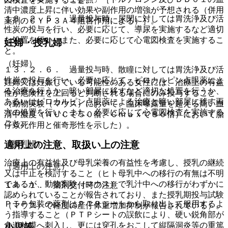
清中濃度上昇に伴い効果や副作用の増強が予想される（併用
１３．２．５． 過量投与時、尿閉に対しては胃洗浄及び活
薬剤のＣＹＰ３Ａ４阻害作用による）］。
性炭の投与を行い、必要に応じて、導尿を実施するなど適切
な処置を行い、また、必要に応じて心電図検査を実施するこ
妊婦・授乳婦
と。
（妊婦）
１３．２．６． 過量投与時、散瞳に対しては胃洗浄及び活
性炭の投与を行い、必要に応じて、ピロカルピン点眼薬によ
妊婦又は妊娠している可能性のある女性には、治療上の有益
る治療を行うか、暗い部屋に移すなど適切な処置を行うか、
性が危険性を上回ると判断される場合にのみ投与すること
あるいはピロカルピン点眼薬による治療と暗い部屋に移す両
（動物実験（マウス）において、臨床曝露量を超える高い血
方の処置を行い、また、必要に応じて心電図検査を実施する
清中濃度（ＡＵＣで５０倍、Ｃｍａｘで８０倍）において胎
こと。
仔致死作用と催奇形性を示した）。
適用上の注意、取扱い上の注意
（授乳婦）
治療上の有益性及び母乳栄養の有益性を考慮し、授乳の継続
（適用上の注意）
又は中止を検討すること（ヒト母乳中への移行の有無は不明
であるが、動物実験（マウス）で乳汁中への移行がわずかに
１４．１． 薬剤交付時の注意
認められていることが報告されており、また授乳期投与試験
ＰＴＰ包装の薬剤はＰＴＰシートから取り出して服用するよ
（マウス）で軽度の産仔体重増加抑制が報告されている）。
う指導すること（ＰＴＰシートの誤飲により、硬い鋭角部が
食道粘膜へ刺入し、更には穿孔をおこして縦隔洞炎等の重篤
小児等