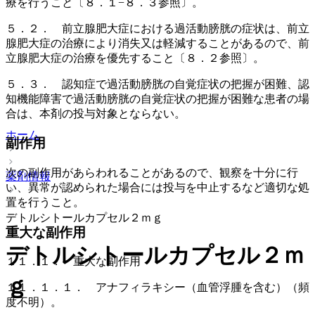
療を行うこと〔８．１−８．３参照〕。
５．２． 前立腺肥大症における過活動膀胱の症状は、前立
腺肥大症の治療により消失又は軽減することがあるので、前
立腺肥大症の治療を優先すること〔８．２参照〕。
５．３． 認知症で過活動膀胱の自覚症状の把握が困難、認
知機能障害で過活動膀胱の自覚症状の把握が困難な患者の場
合は、本剤の投与対象とならない。
ホーム
副作用
次の副作用があらわれることがあるので、観察を十分に行
薬剤情報
い、異常が認められた場合には投与を中止するなど適切な処
置を行うこと。
デトルシトールカプセル２ｍｇ
重大な副作用
デトルシトールカプセル２ｍ
１１．１． 重大な副作用
ｇ
１１．１．１． アナフィラキシー（血管浮腫を含む）（頻
度不明）。