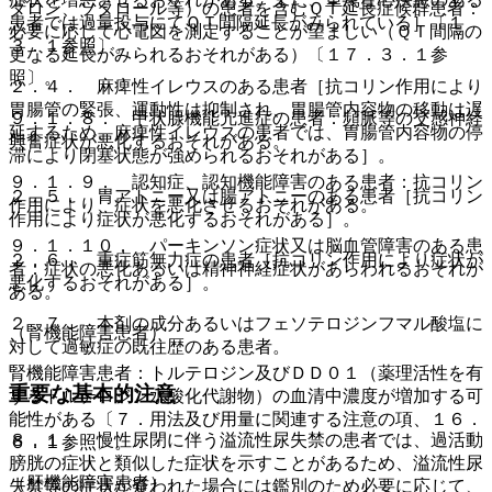
ダロン、ソタロール等）の患者を含むＱＴ延長症候群患者：
患者では過量投与にてＱＴ間隔延長がみられている］〔１
必要に応じて心電図を測定することが望ましい（ＱＴ間隔の
３．１参照〕。
更なる延長がみられるおそれがある）〔１７．３．１参
照〕。
２．４． 麻痺性イレウスのある患者［抗コリン作用により
胃腸管の緊張、運動性は抑制され、胃腸管内容物の移動は遅
９．１．８． 甲状腺機能亢進症の患者：頻脈等の交感神経
延するため、麻痺性イレウスの患者では、胃腸管内容物の停
興奮症状が悪化するおそれがある。
滞により閉塞状態が強められるおそれがある］。
９．１．９． 認知症、認知機能障害のある患者：抗コリン
２．５． 胃アトニー又は腸アトニーのある患者［抗コリン
作用により、症状を悪化させるおそれがある。
作用により症状が悪化するおそれがある］。
９．１．１０． パーキンソン症状又は脳血管障害のある患
２．６． 重症筋無力症の患者［抗コリン作用により症状が
者：症状の悪化あるいは精神神経症状があらわれるおそれが
悪化するおそれがある］。
ある。
２．７． 本剤の成分あるいはフェソテロジンフマル酸塩に
（腎機能障害患者）
対して過敏症の既往歴のある患者。
腎機能障害患者：トルテロジン及びＤＤ０１（薬理活性を有
重要な基本的注意
するトルテロジン水酸化代謝物）の血清中濃度が増加する可
能性がある〔７．用法及び用量に関連する注意の項、１６．
８．１． 慢性尿閉に伴う溢流性尿失禁の患者では、過活動
６．１参照〕。
膀胱の症状と類似した症状を示すことがあるため、溢流性尿
（肝機能障害患者）
失禁等の症状が疑われた場合には鑑別のため必要に応じて、