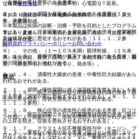
（合併症・既往歴等のある患者）
な処置を行うこと］、（頻度不明）心電図ＱＴ延長。
運営会社
９．１．１． 尿閉を発症するおそれのある患者〔１１．
© 2021 HOKUTO Inc. All rights reserved.
４）． 泌尿器：（１％未満）排尿障害、排尿困難、尿失
１．２参照〕。
禁、膀胱違和感。
※本製品は疾病の診断・治療・予防を目的としたプログラム
９．１．２． 排尿困難のある前立腺肥大の患者：排尿困難
ではありません。
５）． 皮膚：（１％未満）皮膚乾燥、発疹、（頻度不明）
又は残尿が更に悪化するおそれがある〔１１．１．２参
皮膚そう痒症。
利用規約
プライバシーポリシー
お問い合わせ
照〕。
６）． その他：（１〜１０％未満）眼球乾燥、（１％未
９．１．３． 胃腸管運動が低下するおそれのある患者：腸
満）味覚倒錯、疲労、口渇、鼻炎、末梢浮腫、視力異常、霧
管の閉塞を招くおそれがある。
視、（頻度不明）潮紅（ほてり、発赤等）。
９．１．４． 潰瘍性大腸炎の患者：中毒性巨大結腸があら
禁忌
われるおそれがある。
２．１． 尿閉（慢性尿閉に伴う溢流性尿失禁を含む）を有
９．１．５． 眼圧が調節可能な閉塞隅角緑内障の患者：眼
する患者［尿閉が更に悪化するおそれがある］〔８．１、１
圧の上昇を招き、症状を悪化させるおそれがある。
１．１．２参照〕。
９．１．６． 狭心症等の虚血性心疾患のある患者：抗コリ
２．２． 眼圧が調節できない閉塞隅角緑内障の患者［眼圧
ン作用により頻脈が生じ、症状を増悪させるおそれがある。
の上昇を招き、症状を悪化させるおそれがある］。
９．１．７． クラス１Ａ抗不整脈薬投与中（キニジン、プ
２．３． 重篤な心疾患のある患者［抗コリン作用により、
ロカインアミド等）又はクラス３抗不整脈薬投与中（アミオ
症状を増悪させるおそれがある。また、重篤な心疾患のある