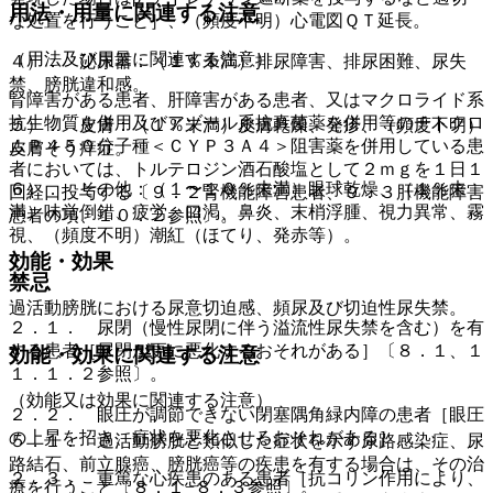
用法・用量に関連する注意
な処置を行うこと］、（頻度不明）心電図ＱＴ延長。
（用法及び用量に関連する注意）
４）． 泌尿器：（１％未満）排尿障害、排尿困難、尿失
禁、膀胱違和感。
腎障害がある患者、肝障害がある患者、又はマクロライド系
抗生物質を併用及びアゾール系抗真菌薬を併用等のチトクロ
５）． 皮膚：（１％未満）皮膚乾燥、発疹、（頻度不明）
ムＰ４５０分子種＜ＣＹＰ３Ａ４＞阻害薬を併用している患
皮膚そう痒症。
者においては、トルテロジン酒石酸塩として２ｍｇを１日１
６）． その他：（１〜１０％未満）眼球乾燥、（１％未
回経口投与する〔９．２腎機能障害患者、９．３肝機能障害
満）味覚倒錯、疲労、口渇、鼻炎、末梢浮腫、視力異常、霧
患者の項、１０．２参照〕。
視、（頻度不明）潮紅（ほてり、発赤等）。
効能・効果
禁忌
過活動膀胱における尿意切迫感、頻尿及び切迫性尿失禁。
２．１． 尿閉（慢性尿閉に伴う溢流性尿失禁を含む）を有
する患者［尿閉が更に悪化するおそれがある］〔８．１、１
効能・効果に関連する注意
１．１．２参照〕。
（効能又は効果に関連する注意）
２．２． 眼圧が調節できない閉塞隅角緑内障の患者［眼圧
の上昇を招き、症状を悪化させるおそれがある］。
５．１． 過活動膀胱と類似した症状を示す尿路感染症、尿
路結石、前立腺癌、膀胱癌等の疾患を有する場合は、その治
２．３． 重篤な心疾患のある患者［抗コリン作用により、
療を行うこと〔８．１−８．３参照〕。