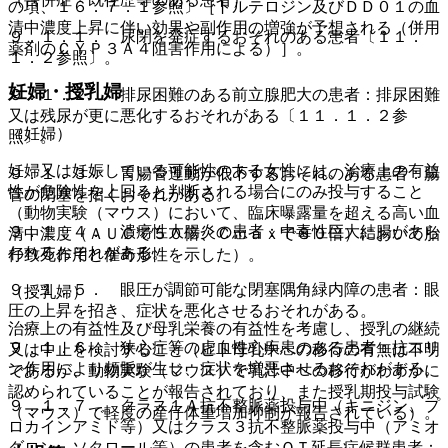
の項、１６．７．１参照〕［トルテロジン及びＤＤ０１の血
清中濃度上昇に伴い効果や副作用の増強が予想される（併用
９．１．１． 尿閉を発症するおそれのある患者〔１１．
薬剤のＣＹＰ３Ａ４阻害作用による）］。
１．２参照〕。
妊婦・授乳婦
９．１．２． 排尿困難のある前立腺肥大の患者：排尿困難
又は残尿が更に悪化するおそれがある〔１１．１．２参
（妊婦）
照〕。
妊婦又は妊娠している可能性のある女性には、治療上の有益
９．１．３． 胃腸管運動が低下するおそれのある患者：腸
性が危険性を上回ると判断される場合にのみ投与すること
管の閉塞を招くおそれがある。
（動物実験（マウス）において、臨床曝露量を超える高い血
９．１．４． 潰瘍性大腸炎の患者：中毒性巨大結腸があら
清中濃度（ＡＵＣで５０倍、Ｃｍａｘで８０倍）において胎
われるおそれがある。
仔致死作用と催奇形性を示した）。
９．１．５． 眼圧が調節可能な閉塞隅角緑内障の患者：眼
（授乳婦）
圧の上昇を招き、症状を悪化させるおそれがある。
治療上の有益性及び母乳栄養の有益性を考慮し、授乳の継続
９．１．６． 狭心症等の虚血性心疾患のある患者：抗コリ
又は中止を検討すること（ヒト母乳中への移行の有無は不明
ン作用により頻脈が生じ、症状を増悪させるおそれがある。
であるが、動物実験（マウス）で乳汁中への移行がわずかに
認められていることが報告されており、また授乳期投与試験
９．１．７． クラス１Ａ抗不整脈薬投与中（キニジン、プ
（マウス）で軽度の産仔体重増加抑制が報告されている）。
ロカインアミド等）又はクラス３抗不整脈薬投与中（アミオ
ダロン、ソタロール等）の患者を含むＱＴ延長症候群患者：