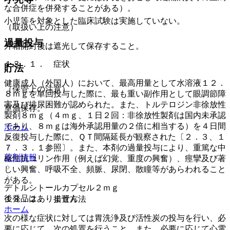
な合併症を併発することがある）。
小児等を対象とした臨床試験は実施していない。
（取扱い上の注意）
過量投与
外箱開封後は遮光して保存すること。
１３．１． 症状
貯法
健康成人（外国人）において、最高用量として水溶液１２．
（保管上の注意）
８ｍｇを単回投与した際に、最も重い副作用として眼調節障
害及び排尿困難が認められた。また、トルテロジン非徐放性
室温保存。
製剤８ｍｇ（４ｍｇ、１日２回：非徐放性製剤は国内未承認
であり、８ｍｇは海外承認用量の２倍に相当する）を４日間
ホーム
反復投与した際に、ＱＴ間隔延長が観察された〔２．３、１
７．３．１参照〕。また、本剤の過量投与により、重篤な中
薬剤情報
枢性抗コリン作用（例えば幻覚、重度の興奮）、痙攣及び著
しい興奮、呼吸不全、頻脈、尿閉、散瞳等があらわれること
がある。
デトルシトールカプセル２ｍｇ
後発品はありません
１３．２． 措置方法
ホーム
次の様な症状に対しては胃洗浄及び活性炭の投与を行い、必
要に応じて、次の処置を行うこと。また、必要に応じて心電