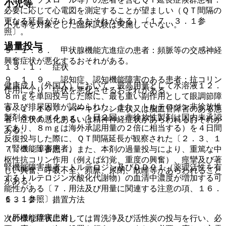
小児等
必要に応じて心電図を測定することが望ましい（ＱＴ間隔の
更なる延長がみられるおそれがある）〔１７．３．１参
小児等を対象とした臨床試験は実施していない。
照〕。
過量投与
９．１．８． 甲状腺機能亢進症の患者：頻脈等の交感神経
興奮症状が悪化するおそれがある。
１３．１． 症状
９．１．９． 認知症、認知機能障害のある患者：抗コリン
健康成人（外国人）において、最高用量として水溶液１２．
作用により、症状を悪化させるおそれがある。
８ｍｇを単回投与した際に、最も重い副作用として眼調節障
害及び排尿困難が認められた。また、トルテロジン非徐放性
９．１．１０． パーキンソン症状又は脳血管障害のある患
製剤８ｍｇ（４ｍｇ、１日２回：非徐放性製剤は国内未承認
者：症状の悪化あるいは精神神経症状があらわれるおそれが
であり、８ｍｇは海外承認用量の２倍に相当する）を４日間
ある。
反復投与した際に、ＱＴ間隔延長が観察された〔２．３、１
（腎機能障害患者）
７．３．１参照〕。また、本剤の過量投与により、重篤な中
枢性抗コリン作用（例えば幻覚、重度の興奮）、痙攣及び著
腎機能障害患者：トルテロジン及びＤＤ０１（薬理活性を有
しい興奮、呼吸不全、頻脈、尿閉、散瞳等があらわれること
するトルテロジン水酸化代謝物）の血清中濃度が増加する可
がある。
能性がある〔７．用法及び用量に関連する注意の項、１６．
６．１参照〕。
１３．２． 措置方法
（肝機能障害患者）
次の様な症状に対しては胃洗浄及び活性炭の投与を行い、必