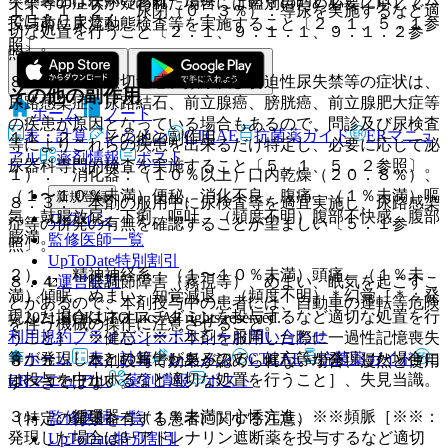
失禁等の症状が疑われた場合には鑑別のため必要に応じて、
１１．１．２． 尿閉（０．３％）：導尿を実施するなど適
ではありません。
投与前に尿流動態検査等を実施すること〔２．１、５．１参
切な処置を行うこと〔２．１、９．１．１、９．１．２参
照〕。
照〕。
８．２． 尿意切迫感、頻尿及び切迫性尿失禁等の症状は、
その他の副作用
尿路感染症、尿路結石、前立腺癌、膀胱癌、前立腺肥大症等
ホーム
ノート
の疾患が原因となっている場合もあるので、問診及び尿検査
表・計算
レジメン
CTCAE
抗菌薬ガイド
ERマニュ
１１．２． その他の副作用
等によりこれらの疾患を出来るだけ特定し、必要に応じて泌
アル
薬剤情報
ポスト
尿器科専門的検査を実施すること〔５．１、５．２参照〕。
１）． 消化器：（１０％以上）口内乾燥（２０．８％）、
（１〜１０％未満）便秘、消化不良、腹痛、（１％未満）嘔
新規登録
８．３． 本剤の服用中に尿検査等を適宜実施し、尿路感染
気、鼓腸放屁、下痢、嘔吐、（頻度不明）腹部不快感、腹部
ログイン
症等の併発の有無を確認することが望ましい〔５．１参
膨満。
監修医師一覧
照〕。
UpToDate特別割引
２）． 精神神経系：（１〜１０％未満）頭痛、（１％未
運営会社
８．４． 眼調節障害（霧視等）、めまい、眠気を起こすこ
満）傾眠、めまい、知覚減退、（頻度不明）＊幻覚［＊：発
とがあるので、本剤投与中の患者には、自動車の運転等危険
現した場合はネオスチグミンを投与するなど適切な処置を行
© 2021 HOKUTO Inc. All rights reserved.
を伴う機械の操作に注意させること。
利用規約
プライバシーポリシー
お問い合わせ
うこと］、※健忘［※：本剤を服用した際に一過性記憶喪失
ホーム
表・計算
レジメン
CTCAE
抗菌薬ガイド
等が発現したとの報告があるので、健忘等が発現した場合に
８．５． 本剤投与で効果が認められない場合、漫然と使用
は投与を中止するなど適切な処置を行うこと］、失見当識。
ERマニュアル
薬剤情報
ポスト
すべきではない。
３）． 循環器：（１％未満）心悸亢進、※※頻脈［※※：
監修医師一覧
（特定の背景を有する患者に関する注意）
発現した場合はβ−アドレナリン遮断薬を投与するなど適切
UpToDate特別割引