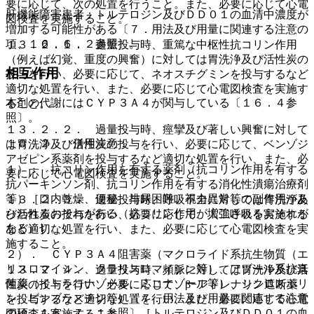
要に応じて、次の処置を行うこと。また、必要に応じて心電
肝機能障害患者：トルテロジン及びＤＤ０１の血清中濃度が
図検査を実施すること。
増加する可能性がある〔７．用法及び用量に関連する注意の
項、１６．６．２参照〕。
１３．２．１． 過量投与時、重篤な中枢性抗コリン作用
（例えば幻覚、重度の興奮）に対しては胃洗浄及び活性炭の
相互作用
投与を行い、必要に応じて、ネオスチグミンを投与するなど
適切な処置を行い、また、必要に応じて心電図検査を実施す
本剤の代謝にはＣＹＰ３Ａ４が関与している〔１６．４参
ること。
照〕。
１３．２．２． 過量投与時、痙攣及び著しい興奮に対して
１０．２． 併用注意：
は胃洗浄及び活性炭の投与を行い、必要に応じて、ベンゾジ
アゼピン系薬剤を投与するなど適切な処置を行い、また、必
１）． 抗コリン作用を有する薬剤（抗コリン作用を有する
要に応じて心電図検査を実施すること。
抗パーキンソン剤、抗コリン作用を有する消化性潰瘍治療剤
等）［口内乾燥、便秘、排尿困難、視力異常等の副作用があ
１３．２．３． 過量投与時、呼吸不全に対しては胃洗浄及
らわれるおそれがある（抗コリン作用が増強されるおそれが
び活性炭の投与を行い、必要に応じて、人工呼吸を実施する
ある）］。
など適切な処置を行い、また、必要に応じて心電図検査を実
施すること。
２）． ＣＹＰ３Ａ４阻害薬（マクロライド系抗生物質（エ
リスロマイシン、クラリスロマイシン等）、アゾール系抗真
１３．２．４． 過量投与時、頻脈に対しては胃洗浄及び活
菌薬（イトラコナゾール、ミコナゾール等）、シクロスポリ
性炭の投与を行い、必要に応じて、β−アドレナリン遮断薬
ン、ビンブラスチン等）〔７．用法及び用量に関連する注意
を投与するなど適切な処置を行い、また、必要に応じて心電
の項、１６．７．１参照〕［トルテロジン及びＤＤ０１の血
図検査を実施すること。