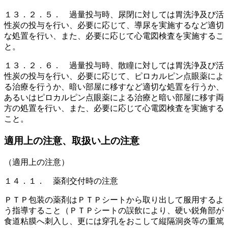
１３．２．５． 過量投与時、尿閉に対しては胃洗浄及び活
性炭の投与を行い、必要に応じて、導尿を実施するなど適切
な処置を行い、また、必要に応じて心電図検査を実施するこ
と。
１３．２．６． 過量投与時、散瞳に対しては胃洗浄及び活
性炭の投与を行い、必要に応じて、ピロカルピン点眼薬によ
る治療を行うか、暗い部屋に移すなど適切な処置を行うか、
あるいはピロカルピン点眼薬による治療と暗い部屋に移す両
方の処置を行い、また、必要に応じて心電図検査を実施する
こと。
適用上の注意、取扱い上の注意
（適用上の注意）
１４．１． 薬剤交付時の注意
ＰＴＰ包装の薬剤はＰＴＰシートから取り出して服用するよ
う指導すること（ＰＴＰシートの誤飲により、硬い鋭角部が
食道粘膜へ刺入し、更には穿孔をおこして縦隔洞炎等の重篤