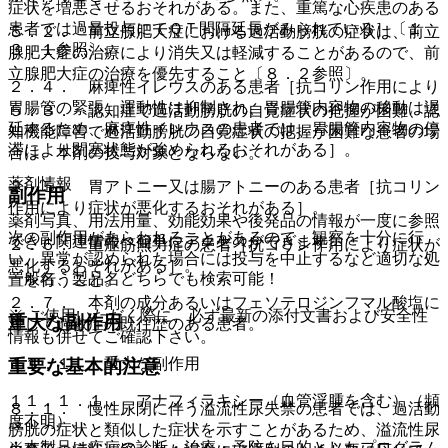
症状を増悪させるおそれがある。また、重篤な心疾患のある
患者では過量投与にてＱＴ間隔延長がみられている］〔１
５．２． 前立腺肥大症における過活動膀胱の症状は、前立
３．１参照〕。
腺肥大症の治療により消失又は軽減することがあるので、前
立腺肥大症の治療を優先すること〔８．２参照〕。
２．４． 麻痺性イレウスのある患者［抗コリン作用により
胃腸管の緊張、運動性は抑制され、胃腸管内容物の移動は遅
５．３． 認知症で過活動膀胱の自覚症状の把握が困難、認
延するため、麻痺性イレウスの患者では、胃腸管内容物の停
知機能障害で過活動膀胱の自覚症状の把握が困難な患者の場
滞により閉塞状態が強められるおそれがある］。
合は、本剤の投与対象とならない。
薬剤情報
２．５． 胃アトニー又は腸アトニーのある患者［抗コリン
副作用
作用により症状が悪化するおそれがある］。
薬剤写真、用法用量、効能効果や後発品の情報が一度に参照
次の副作用があらわれることがあるので、観察を十分に行
でき、関連情報へ簡単にアクセスができます。
２．６． 重症筋無力症の患者［抗コリン作用により症状が
い、異常が認められた場合には投与を中止するなど適切な処
悪化するおそれがある］。
一般名、製品名どちらでも検索可能！
置を行うこと。
２．７． 本剤の成分あるいはフェソテロジンフマル酸塩に
※ ご使用いただく際に、必ず最新の添付文書および安全性
重大な副作用
対して過敏症の既往歴のある患者。
情報も併せてご確認下さい。
１１．１． 重大な副作用
重要な基本的注意
１１．１．１． アナフィラキシー（血管浮腫を含む）（頻
８．１． 慢性尿閉に伴う溢流性尿失禁の患者では、過活動
度不明）。
膀胱の症状と類似した症状を示すことがあるため、溢流性尿
※本製品は疾病の診断・治療・予防を目的としたプログラム