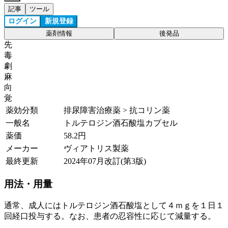
記事
ツール
ログイン
新規登録
薬剤情報
後発品
先
毒
劇
麻
向
覚
薬効分類
排尿障害治療薬 > 抗コリン薬
一般名
トルテロジン酒石酸塩カプセル
薬価
58.2
円
メーカー
ヴィアトリス製薬
最終更新
2024年07月改訂(第3版)
用法・用量
通常、成人にはトルテロジン酒石酸塩として４ｍｇを１日１
回経口投与する。なお、患者の忍容性に応じて減量する。