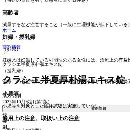
（特定の背景を有する患者に関する注意）
高齢者
減量するなど注意すること（一般に生理機能が低下している
ホーム
妊婦・授乳婦
薬剤情報
（妊婦）
妊婦又は妊娠している可能性のある女性には、治療上の有益
クラシエ半夏厚朴湯エキス錠
（授乳婦）
クラシエ半夏厚朴湯エキス錠
治療上の有益性及び母乳栄養の有益性を考慮し、授乳の継続
小児等
漢方製剤
2023年10月改訂(第1版)
小児等を対象とした臨床試験は実施していない。
薬剤情報
他
適用上の注意、取扱い上の注意
毒
劇