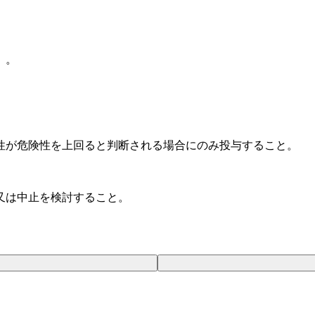
）。
性が危険性を上回ると判断される場合にのみ投与すること。
又は中止を検討すること。