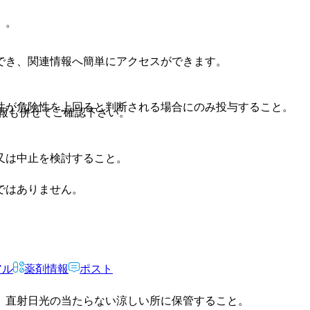
）。
でき、関連情報へ簡単にアクセスができます。
性が危険性を上回ると判断される場合にのみ投与すること。
報も併せてご確認下さい。
又は中止を検討すること。
ではありません。
アル
薬剤情報
ポスト
、直射日光の当たらない涼しい所に保管すること。