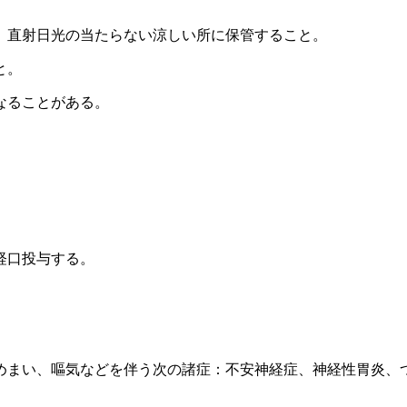
、直射日光の当たらない涼しい所に保管すること。
と。
なることがある。
経口投与する。
めまい、嘔気などを伴う次の諸症：不安神経症、神経性胃炎、