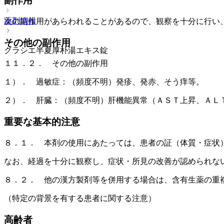
副作用
薬剤情報
次の副作用があらわれることがあるので、観察を十分に行い
その他の副作用
クラシエ半夏厚朴湯エキス錠
１１．２． その他の副作用
１）． 過敏症：（頻度不明）発疹、発赤、そう痒等。
２）． 肝臓：（頻度不明）肝機能異常（ＡＳＴ上昇、ＡＬ
重要な基本的注意
８．１． 本剤の使用にあたっては、患者の証（体質・症状
なお、経過を十分に観察し、症状・所見の改善が認められな
８．２． 他の漢方製剤等を併用する場合は、含有生薬の重
（特定の背景を有する患者に関する注意）
高齢者