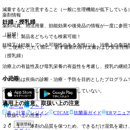
減量するなど注意すること（一般に生理機能が低下している
薬剤情報
妊婦・授乳婦
薬剤写真、用法用量、効能効果や後発品の情報が一度に参照
（妊婦）
一般名、製品名どちらでも検索可能！
妊婦又は妊娠している可能性のある女性には、治療上の有益
※ ご使用いただく際に、必ず最新の添付文書および安全性情
（授乳婦）
治療上の有益性及び母乳栄養の有益性を考慮し、授乳の継続
小児等
※本製品は疾病の診断・治療・予防を目的としたプログラム
小児等を対象とした臨床試験は実施していない。
適用上の注意、取扱い上の注意
ホーム
ノート
表・計算
レジメン
CTCAE
抗菌薬ガイド
ERマニュ
（取扱い上の注意）
新規登録
２０．１． 本剤の品質を保つため、できるだけ湿気を避け