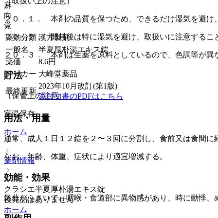
（取扱い上の注意）
麻
向
２０．１． 本剤の品質を保つため、できるだけ湿気を避け
覚
２０．２． 開封後は特に湿気を避け、取扱いに注意するこ
薬効分類
漢方製剤
一般名
半夏厚朴湯エキス錠
２０．３． 本剤は生薬を原料としているので、色調等が異
薬価
8.6
円
メーカー
大峰堂薬品
貯法
2023年10月改訂(第1版)
最終更新
（保管上の注意）
添付文書のPDFはこちら
室温保存。
用法・用量
ホーム
通常、成人１日１２錠を２〜３回に分割し、食前又は食間に
なお、年齢、体重、症状により適宜増減する。
薬剤情報
効能・効果
クラシエ半夏厚朴湯エキス錠
気分がふさいで、咽喉・食道部に異物感があり、時に動悸、
後発品はありません
ホーム