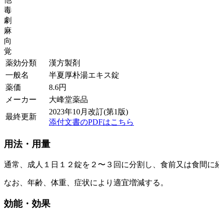
毒
劇
麻
向
覚
薬効分類
漢方製剤
一般名
半夏厚朴湯エキス錠
薬価
8.6
円
メーカー
大峰堂薬品
2023年10月改訂(第1版)
最終更新
添付文書のPDFはこちら
用法・用量
通常、成人１日１２錠を２〜３回に分割し、食前又は食間に
なお、年齢、体重、症状により適宜増減する。
効能・効果