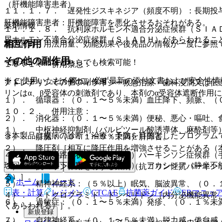
（肝機能障害患者）
１１．１．７． 遅発性ジスキネジア（頻度不明）：長期投
肝機能障害患者：肝機能障害を悪化させるおそれがある。
薬剤情報
１１．１．８． 抗利尿ホルモン不適合分泌症候群（ＳＩＡ
尿ホルモン不適合分泌症候群（ＳＩＡＤＨ）があらわれるこ
相互作用
薬剤写真、用法用量、効能効果や後発品の情報が一度に参照
その他の副作用
一般名、製品名どちらでも検索可能！
１０．１． 併用禁忌：
※ ご使用いただく際に、必ず最新の添付文書および安全性情
１１．２． その他の副作用
アドレナリン＜アナフィラキシー救急治療・歯科浸潤又は伝
リンはα、β受容体の刺激剤であり、本剤のα受容体遮断作用
１）． 循環器：（０．１〜５％未満）血圧降下、頻脈、（
１０．２． 併用注意：
２）． 消化器：（０．１〜５％未満）便秘、悪心・嘔吐、
１）． 中枢神経抑制剤（バルビツール酸誘導体、麻酔剤等
※本製品は疾病の診断・治療・予防を目的としたプログラム
３）． 肝臓：（０．１〜５％未満）肝障害。
２）． 降圧剤［相互に降圧作用を増強させることがある（
４）． 錐体外路症状：（５％以上）パーキンソン症候群（
球回転発作、嚥下障害、姿勢異常等）、アカシジア（静坐不
３）． 抗コリン作用を有する薬剤（抗コリン性抗パーキン
る）］。
ホーム
ノート
５）． 精神神経系：（５％以上）眠気、脳波異常、（０．
表・計算
レジメン
CTCAE
抗菌薬ガイド
ERマニュ
４）． メトクロプラミド、ドンペリドン［内分泌機能異常
６）． 過敏症：（０．１〜５％未満）発疹、（０．１％未
くあらわれる）］。
新規登録
７）． 自律神経系：（０．１〜５％未満）脱力感・倦怠感