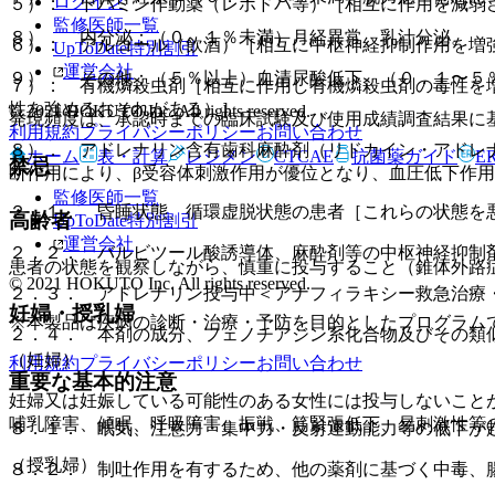
ログイン
５）． ドパミン作動薬（レボドパ等）［相互に作用を減弱
監修医師一覧
８）． 内分泌：（０．１％未満）月経異常、乳汁分泌。
６）． アルコール（飲酒）［相互に中枢神経抑制作用を増
UpToDate特別割引
運営会社
９）． その他：（５％以上）血清尿酸低下、（０．１〜５
７）． 有機燐殺虫剤［相互に作用し有機燐殺虫剤の毒性を
性を強めるおそれがある）］。
© 2021 HOKUTO Inc. All rights reserved.
発現頻度は、承認時までの臨床試験及び使用成績調査結果に
利用規約
プライバシーポリシー
お問い合わせ
８）． アドレナリン含有歯科麻酔剤（リドカイン・アドレナ
ホーム
表・計算
レジメン
CTCAE
抗菌薬ガイド
E
禁忌
断作用により、β受容体刺激作用が優位となり、血圧低下作
監修医師一覧
２．１． 昏睡状態、循環虚脱状態の患者［これらの状態を
高齢者
UpToDate特別割引
運営会社
２．２． バルビツール酸誘導体、麻酔剤等の中枢神経抑制
患者の状態を観察しながら、慎重に投与すること（錐体外路
© 2021 HOKUTO Inc. All rights reserved.
２．３． アドレナリン投与中＜アナフィラキシー救急治療
妊婦・授乳婦
※本製品は疾病の診断・治療・予防を目的としたプログラム
２．４． 本剤の成分、フェノチアジン系化合物及びその類
（妊婦）
利用規約
プライバシーポリシー
お問い合わせ
重要な基本的注意
妊婦又は妊娠している可能性のある女性には投与しないこと
哺乳障害、傾眠、呼吸障害、振戦、筋緊張低下、易刺激性等
８．１． 眠気、注意力・集中力・反射運動能力等の低下が
（授乳婦）
８．２． 制吐作用を有するため、他の薬剤に基づく中毒、