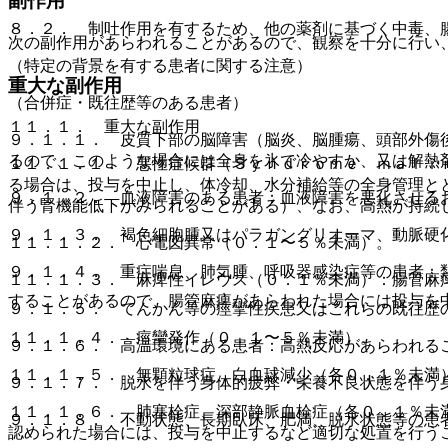
副作用
８．２． 制吐作用を有するため、他の薬剤に基づく中毒、
次の副作用があらわれることがあるので、観察を十分に行い
（特定の背景を有する患者に関する注意）
重大な副作用
（合併症・既往歴等のある患者）
１１．１． 重大な副作用
９．１．１． 皮質下部の脳障害（脳炎、脳腫瘍、頭部外傷
るので、このような場合には全身を氷で冷やすか、又は解熱
１１．１．１． 悪性症候群（Ｓｙｎｄｒｏｍｅ ｍａｌｉ
る場合は、投与を中止し、体冷却、水分補給等の全身管理と
９．１．２． 血液障害のある患者：血液障害を悪化させる
伴う腎機能低下がみられることがある）、なお、高熱が持続
９．１．３． 褐色細胞腫又はパラガングリオーマ、動脈硬
１１．１．２． 心電図異常（０．１〜５％未満）。
９．１．４． 重症喘息、肺気腫、呼吸器感染症等の患者：
１１．１．３． 麻痺性イレウス（０．１％未満）：腸管麻
することがあるので、腸管麻痺があらわれた場合には投与を
９．１．５． てんかん等の痙攣性疾患又はこれらの既往歴
１１．１．４． 痙攣発作（０．１〜５％未満）。
９．１．６． 高温環境にある患者：高熱反応があらわれる
１１．１．５． 無顆粒球症、白血球減少（各０．１％未満
９．１．７． 脱水を伴う身体的疲弊・栄養不良状態を伴う
１１．１．６． 肺塞栓症、深部静脈血栓症（各０．１％未
９．１．８． 不動状態、長期臥床、肥満、脱水状態等の患
認められた場合には、投与を中止するなど適切な処置を行う