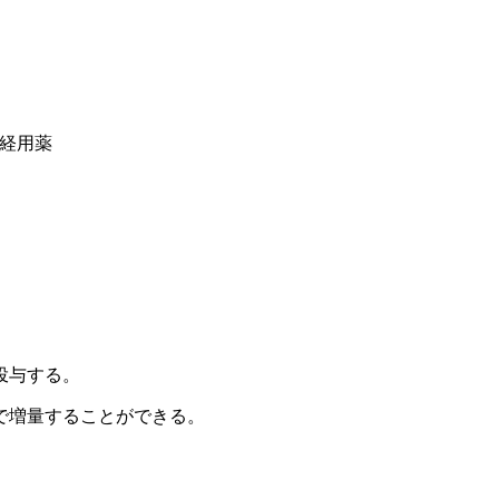
神経用薬
投与する。
で増量することができる。