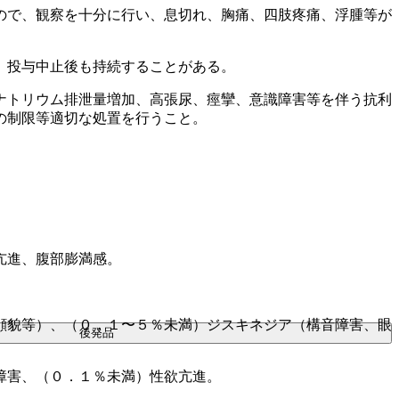
ので、観察を十分に行い、息切れ、胸痛、四肢疼痛、浮腫等が
、投与中止後も持続することがある。
ナトリウム排泄量増加、高張尿、痙攣、意識障害等を伴う抗利
の制限等適切な処置を行うこと。
亢進、腹部膨満感。
顔貌等）、（０．１〜５％未満）ジスキネジア（構音障害、眼
後発品
障害、（０．１％未満）性欲亢進。