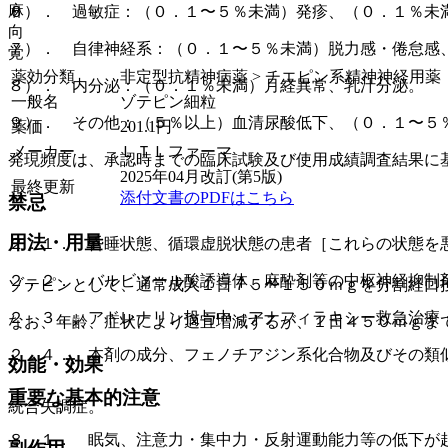
麻
６）． 過敏症：（０．１〜５％未満）発疹、（０．１％未
向
７）． 自律神経系：（０．１〜５％未満）脱力感・倦怠感
覚
薬効分類
非定型抗精神病薬 > チエピン系精神神経用薬
８）． 内分泌：（０．１％未満）月経異常、乳汁分泌。
一般名
ゾテピン細粒
９）． その他：（５％以上）血清尿酸低下、（０．１〜５
薬価
201.1
円
メーカー
ＬＴＬファーマ
発現頻度は、承認時までの臨床試験及び使用成績調査結果に
2025年04月改訂(第5版)
最終更新
添付文書のPDFはこちら
禁忌
用法・用量
２．１． 昏睡状態、循環虚脱状態の患者［これらの状態を
２．２． バルビツール酸誘導体、麻酔剤等の中枢神経抑制
ゾテピンとして、通常成人１日７５〜１５０ｍｇを分割経口
２．３． アドレナリン投与中＜アナフィラキシー救急治療
なお、年齢、症状により適宜増減するが、１日４５０ｍｇま
２．４． 本剤の成分、フェノチアジン系化合物及びその類
効能・効果
重要な基本的注意
統合失調症。
８．１． 眠気、注意力・集中力・反射運動能力等の低下が