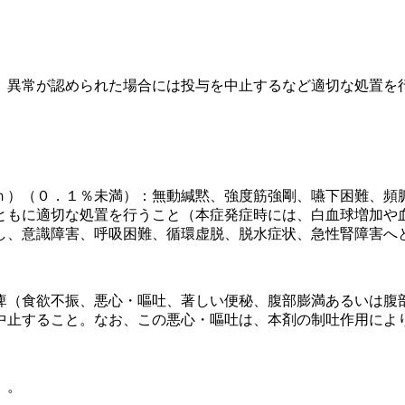
、異常が認められた場合には投与を中止するなど適切な処置を
ｎ）（０．１％未満）：無動緘黙、強度筋強剛、嚥下困難、頻
ともに適切な処置を行うこと（本症発症時には、白血球増加や
し、意識障害、呼吸困難、循環虚脱、脱水症状、急性腎障害へ
痺（食欲不振、悪心・嘔吐、著しい便秘、腹部膨満あるいは腹
中止すること。なお、この悪心・嘔吐は、本剤の制吐作用によ
）。