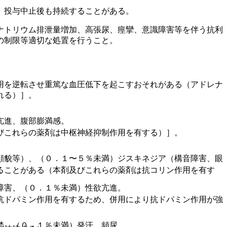
、投与中止後も持続することがある。
ナトリウム排泄量増加、高張尿、痙攣、意識障害等を伴う抗利
の制限等適切な処置を行うこと。
用を逆転させ重篤な血圧低下を起こすおそれがある（アドレナ
れる）］。
亢進、腹部膨満感。
びこれらの薬剤は中枢神経抑制作用を有する）］。
顔貌等）、（０．１〜５％未満）ジスキネジア（構音障害、眼
ることがある（本剤及びこれらの薬剤は抗コリン作用を有す
障害、（０．１％未満）性欲亢進。
抗ドパミン作用を有するため、併用により抗ドパミン作用が強
禁、（０．１％未満）発汗、頻尿。