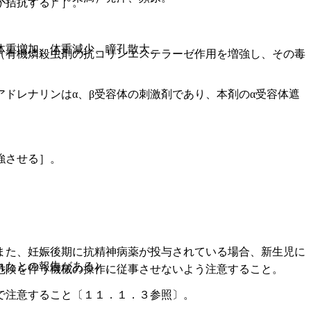
が拮抗する）］。
体重増加、体重減少、瞳孔散大。
（有機燐殺虫剤の抗コリンエステラーゼ作用を増強し、その毒
ドレナリンはα、β受容体の刺激剤であり、本剤のα受容体遮
強させる］。
また、妊娠後期に抗精神病薬が投与されている場合、新生児に
れたとの報告がある）。
危険を伴う機械の操作に従事させないよう注意すること。
で注意すること〔１１．１．３参照〕。