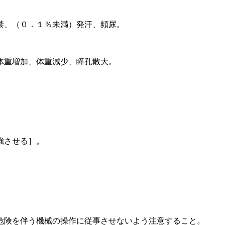
禁、（０．１％未満）発汗、頻尿。
体重増加、体重減少、瞳孔散大。
強させる］。
危険を伴う機械の操作に従事させないよう注意すること。