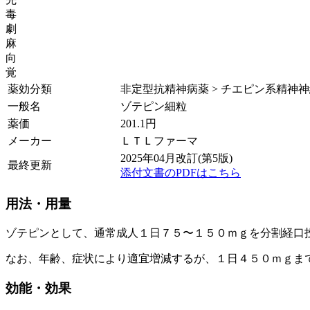
毒
劇
麻
向
覚
薬効分類
非定型抗精神病薬 > チエピン系精神
一般名
ゾテピン細粒
薬価
201.1
円
メーカー
ＬＴＬファーマ
2025年04月改訂(第5版)
最終更新
添付文書のPDFはこちら
用法・用量
ゾテピンとして、通常成人１日７５〜１５０ｍｇを分割経口
なお、年齢、症状により適宜増減するが、１日４５０ｍｇま
効能・効果