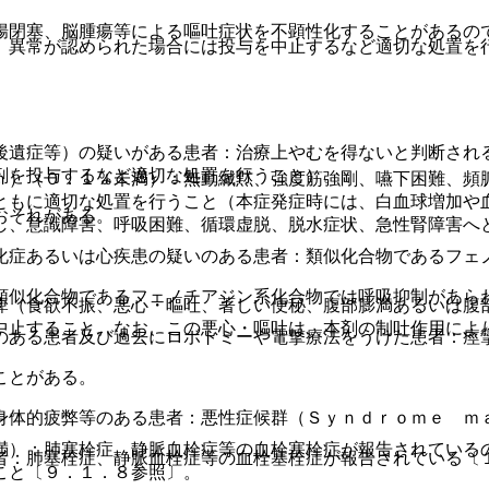
腸閉塞、脳腫瘍等による嘔吐症状を不顕性化することがあるの
、異常が認められた場合には投与を中止するなど適切な処置を
後遺症等）の疑いがある患者：治療上やむを得ないと判断され
剤を投与するなど適切な処置を行うこと）。
ｎ）（０．１％未満）：無動緘黙、強度筋強剛、嚥下困難、頻
ともに適切な処置を行うこと（本症発症時には、白血球増加や
おそれがある。
し、意識障害、呼吸困難、循環虚脱、脱水症状、急性腎障害へ
化症あるいは心疾患の疑いのある患者：類似化合物であるフェ
類似化合物であるフェノチアジン系化合物では呼吸抑制があら
痺（食欲不振、悪心・嘔吐、著しい便秘、腹部膨満あるいは腹
中止すること。なお、この悪心・嘔吐は、本剤の制吐作用によ
のある患者及び過去にロボトミーや電撃療法をうけた患者：痙
ことがある。
）。
身体的疲弊等のある患者：悪性症候群（Ｓｙｎｄｒｏｍｅ ｍ
満）：肺塞栓症、静脈血栓症等の血栓塞栓症が報告されている
者：肺塞栓症、静脈血栓症等の血栓塞栓症が報告されている〔
こと〔９．１．８参照〕。