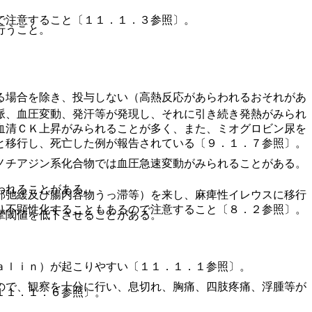
で注意すること〔１１．１．３参照〕。
行うこと。
る場合を除き、投与しない（高熱反応があらわれるおそれがあ
脈、血圧変動、発汗等が発現し、それに引き続き発熱がみられ
血清ＣＫ上昇がみられることが多く、また、ミオグロビン尿を
と移行し、死亡した例が報告されている〔９．１．７参照〕。
ノチアジン系化合物では血圧急速変動がみられることがある。
われることがある。
部弛緩及び腸内容物うっ滞等）を来し、麻痺性イレウスに移行
り不顕性化することもあるので注意すること〔８．２参照〕。
攣閾値を低下させることがある。
ａｌｉｎ）が起こりやすい〔１１．１．１参照〕。
ので、観察を十分に行い、息切れ、胸痛、四肢疼痛、浮腫等が
１１．１．６参照〕。