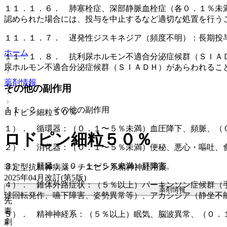
１１．１．６． 肺塞栓症、深部静脈血栓症（各０．１％未
認められた場合には、投与を中止するなど適切な処置を行う
１１．１．７． 遅発性ジスキネジア（頻度不明）：長期投
ホーム
１１．１．８． 抗利尿ホルモン不適合分泌症候群（ＳＩＡ
尿ホルモン不適合分泌症候群（ＳＩＡＤＨ）があらわれるこ
薬剤情報
その他の副作用
１１．２． その他の副作用
ロドピン細粒５０％
１）． 循環器：（０．１〜５％未満）血圧降下、頻脈、（
ロドピン細粒５０％
２）． 消化器：（０．１〜５％未満）便秘、悪心・嘔吐、
３）． 肝臓：（０．１〜５％未満）肝障害。
非定型抗精神病薬 > チエピン系精神神経用薬
2025年04月改訂(第5版)
４）． 錐体外路症状：（５％以上）パーキンソン症候群（
薬剤情報
球回転発作、嚥下障害、姿勢異常等）、アカシジア（静坐不
先
毒
５）． 精神神経系：（５％以上）眠気、脳波異常、（０．
劇