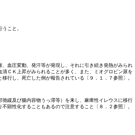
行うこと。
脈、血圧変動、発汗等が発現し、それに引き続き発熱がみられ
血清ＣＫ上昇がみられることが多く、また、ミオグロビン尿を
と移行し、死亡した例が報告されている〔９．１．７参照〕。
部弛緩及び腸内容物うっ滞等）を来し、麻痺性イレウスに移行
り不顕性化することもあるので注意すること〔８．２参照〕。