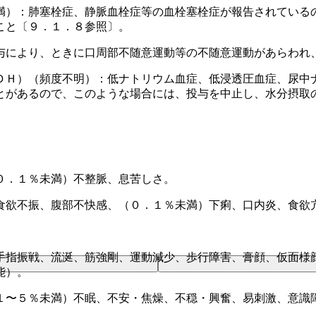
満）：肺塞栓症、静脈血栓症等の血栓塞栓症が報告されている
こと〔９．１．８参照〕。
与により、ときに口周部不随意運動等の不随意運動があらわれ
ＤＨ）（頻度不明）：低ナトリウム血症、低浸透圧血症、尿中
とがあるので、このような場合には、投与を中止し、水分摂取
０．１％未満）不整脈、息苦しさ。
食欲不振、腹部不快感、（０．１％未満）下痢、口内炎、食欲
手指振戦、流涎、筋強剛、運動減少、歩行障害、膏顔、仮面様
能）。
１〜５％未満）不眠、不安・焦燥、不穏・興奮、易刺激、意識