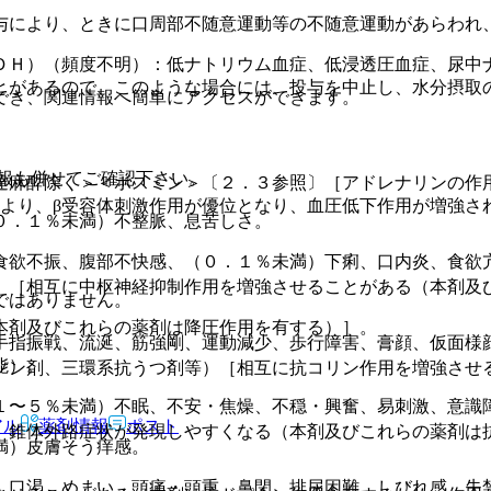
与により、ときに口周部不随意運動等の不随意運動があらわれ
ＤＨ）（頻度不明）：低ナトリウム血症、低浸透圧血症、尿中
とがあるので、このような場合には、投与を中止し、水分摂取
でき、関連情報へ簡単にアクセスができます。
報も併せてご確認下さい。
達麻酔除く＞＜ボスミン＞〔２．３参照〕［アドレナリンの作
により、β受容体刺激作用が優位となり、血圧低下作用が増強さ
０．１％未満）不整脈、息苦しさ。
食欲不振、腹部不快感、（０．１％未満）下痢、口内炎、食欲
）［相互に中枢神経抑制作用を増強させることがある（本剤及
ではありません。
本剤及びこれらの薬剤は降圧作用を有する）］。
手指振戦、流涎、筋強剛、運動減少、歩行障害、膏顔、仮面様
能）。
ソン剤、三環系抗うつ剤等）［相互に抗コリン作用を増強させ
１〜５％未満）不眠、不安・焦燥、不穏・興奮、易刺激、意識
アル
薬剤情報
ポスト
、錐体外路症状が発現しやすくなる（本剤及びこれらの薬剤は
満）皮膚そう痒感。
、口渇、めまい、頭痛・頭重、鼻閉、排尿困難、しびれ感、失