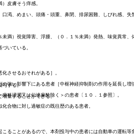
満）皮膚そう痒感。
、口渇、めまい、頭痛・頭重、鼻閉、排尿困難、しびれ感、失
％未満）視覚障害、浮腫、（０．１％未満）発熱、味覚異常、
基づいている。
悪化させるおそれがある］。
剤の強い影響下にある患者［中枢神経抑制剤の作用を延長し増
投与する。
・歯科浸潤又は伝達麻酔除く＞の患者〔１０．１参照〕。
で増量することができる。
似化合物に対し過敏症の既往歴のある患者。
起こることがあるので、本剤投与中の患者には自動車の運転等