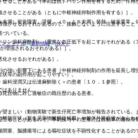
させることがある（本剤は抗ドパミン作用を有するため、作用
強させることがある（ともに中枢神経抑制作用を有する）］。
％未満）視覚障害、浮腫、（０．１％未満）発熱、味覚異常、
増強させるおそれがあるので、接触しないように注意すること
基づいている。
リン歯科麻酔剤）［重篤な血圧低下を起こすおそれがある（ア
Rマニュアル
薬剤情報
ポスト
用が増強されるおそれがある）］。
悪化させるおそれがある］。
剤の強い影響下にある患者［中枢神経抑制剤の作用を延長し増
症状等の副作用が起こりやすい）。
・歯科浸潤又は伝達麻酔除く＞の患者〔１０．１参照〕。
ではありません。
似化合物に対し過敏症の既往歴のある患者。
が望ましい（動物実験で新生仔死亡率増加が報告されている。
の離脱症状（新生児薬物離脱症候群）や錐体外路症状があらわ
起こることがあるので、本剤投与中の患者には自動車の運転等
腸閉塞、脳腫瘍等による嘔吐症状を不顕性化することがあるの