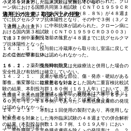
（２／６３４例、０．３％）に中和抗体が認められた。クロ
小児等を対象とした臨床試験は実施していない。
ーン病における国際共同第３相試験（ＣＮＴＯ１９５９ＣＲ
Ｄ３００４）では２７３例中２４例（８．８％）が４８週ま
適用上の注意、取扱い上の注意
でに抗グセルクマブ抗体陽性となり、その中で３例（３／２
７３例、１．１％）に中和抗体が認められた。クローン病に
（適用上の注意）
おける国内第３相試験（ＣＮＴＯ１９５９ＣＲＤ３００３）
１４．１． 薬剤投与前の注意
では３７例中１例（２．７％）が４８週までに抗グセルクマ
ブ抗体陽性となった。
１４．１．１． 投与前に冷蔵庫から取り出し室温に戻して
おくことが望ましい。
この症例に中和抗体は認められなかった。
１４．２． 薬剤投与時の注意
１５．１．２． 免疫抑制剤又は光線療法と併用した場合の
安全性及び有効性は確立していない。
１４．２．１． 皮膚が敏感な部位、傷・発赤・硬結がある
部位、病変部位には注射しないこと。
１５．１．３． 乾癬患者を対象とした国内二重盲検比較試
験の結果、本剤投与群１８０例（１６１人年）において、悪
１４．２．２． 投与は、上腕部、腹部又は大腿部を選ぶこ
性腫瘍＜非黒色腫皮膚癌を除く＞の発現率は、０．６２／１
と。同一箇所へ繰り返し注射することは避けること。
００人年（１／１８０例）であった。非黒色腫皮膚癌の発現
は認められなかった。
１４．２．３． 本剤は１回使用の製剤であり、再使用しな
いこと。
乾癬患者を対象とした海外臨床試験の４８週までの併合解析
の結果（本剤投与例数１３６７例、１０１９人年）におい
（取扱い上の注意）
て、悪性腫瘍＜非黒色腫皮膚癌を除く＞の発現率は、０．２