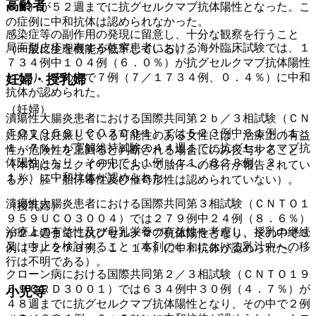
高齢者
６％）が５２週までに抗グセルクマブ抗体陽性となった。こ
の症例に中和抗体は認められなかった。
感染症等の副作用の発現に留意し、十分な観察を行うこと
局面型皮疹を有する乾癬患者における海外臨床試験では、１
（一般に生理機能が低下している）。
７３４例中１０４例（６．０％）が抗グセルクマブ抗体陽性
となり、その中で７例（７／１７３４例、０．４％）に中和
妊婦・授乳婦
抗体が認められた。
（妊婦）
潰瘍性大腸炎患者における国際共同第２ｂ／３相試験（ＣＮ
ＴＯ１９５９ＵＣＯ３００１）では５２３例中６１例（１
妊婦又は妊娠している可能性のある女性には、治療上の有益
１．７％）が寛解維持試験の４４週までに抗グセルクマブ抗
性が危険性を上回ると判断される場合にのみ投与すること
体陽性となり、その中で１１例（１１／５２３例、２．
（本剤はカニクイザルにおいて胎仔への移行が報告されてい
１％）に中和抗体が認められた。
るが、胚・胎仔毒性及び催奇形性は認められていない）。
潰瘍性大腸炎患者における国際共同第３相試験（ＣＮＴＯ１
（授乳婦）
９５９ＵＣＯ３００４）では２７９例中２４例（８．６％）
治療上の有益性及び母乳栄養の有益性を考慮し、授乳の継続
が２４週までに抗グセルクマブ抗体陽性となり、その中で３
又は中止を検討すること（本剤のヒトにおける乳汁中への移
例（３／２７９例、１．１％）に中和抗体が認められた。
行は不明である）。
クローン病における国際共同第２／３相試験（ＣＮＴＯ１９
５９ＣＲＤ３００１）では６３４例中３０例（４．７％）が
小児等
４８週までに抗グセルクマブ抗体陽性となり、その中で２例