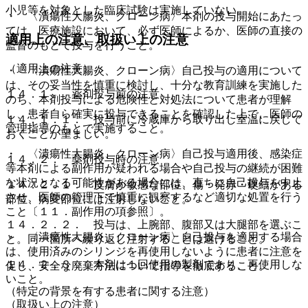
小児等を対象とした臨床試験は実施していない。
・ 〈潰瘍性大腸炎、クローン病〉本剤の投与開始にあたっ
ては、医療施設において、必ず医師によるか、医師の直接の
適用上の注意、取扱い上の注意
監督のもとで投与を行うこと。
（適用上の注意）
・ 〈潰瘍性大腸炎、クローン病〉自己投与の適用について
は、その妥当性を慎重に検討し、十分な教育訓練を実施した
１４．１． 薬剤投与前の注意
のち、本剤投与による危険性と対処法について患者が理解
し、患者自ら確実に投与できることを確認した上で、医師の
１４．１．１． 投与前に冷蔵庫から取り出し室温に戻して
管理指導のもとで実施すること。
おくことが望ましい。
・ 〈潰瘍性大腸炎、クローン病〉自己投与適用後、感染症
１４．２． 薬剤投与時の注意
等本剤による副作用が疑われる場合や自己投与の継続が困難
な状況となる可能性がある場合には、直ちに自己投与を中止
１４．２．１． 皮膚が敏感な部位、傷・発赤・硬結がある
させ、医師の管理下で慎重に観察するなど適切な処置を行う
部位、病変部位には注射しないこと。
こと〔１１．副作用の項参照〕。
１４．２．２． 投与は、上腕部、腹部又は大腿部を選ぶこ
・ 〈潰瘍性大腸炎、クローン病〉自己投与を適用する場合
と。同一箇所へ繰り返し注射することは避けること。
は、使用済みのシリンジを再使用しないように患者に注意を
１４．２．３． 本剤は１回使用の製剤であり、再使用しな
促し、安全な廃棄方法について指導を徹底すること。
いこと。
（特定の背景を有する患者に関する注意）
（取扱い上の注意）