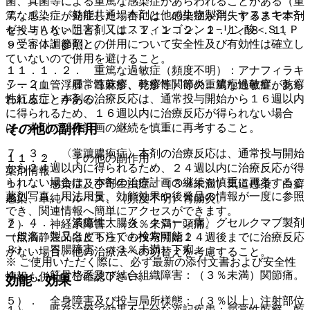
菌、真菌等による重篤な感染症があらわれることがある（重
７．１． 〈効能共通〉本剤と他の生物製剤、ヤヌスキナー
篤な感染症が発症した場合には、感染症が消失するまで本剤
ゼ＜ＪＡＫ＞阻害剤又はスフィンゴシン１−リン酸＜Ｓ１Ｐ
を投与しないこと）〔１．１、１．２、２．１、８．１、
＞受容体調節剤との併用について安全性及び有効性は確立し
９．１．１参照〕。
ていないので併用を避けること。
１１．１．２． 重篤な過敏症（頻度不明）：アナフィラキ
７．２． 〈尋常性乾癬、乾癬性関節炎、膿疱性乾癬、乾癬
シー（血管浮腫、蕁麻疹、発疹等）等の重篤な過敏症があら
性紅皮症〉本剤の治療反応は、通常投与開始から１６週以内
われることがある。
に得られるため、１６週以内に治療反応が得られない場合
は、本剤の治療計画の継続を慎重に再考すること。
その他の副作用
７．３． 〈掌蹠膿疱症〉本剤の治療反応は、通常投与開始
１１．２． その他の副作用
から２４週以内に得られるため、２４週以内に治療反応が得
薬剤情報
られない場合は、本剤の治療計画の継続を慎重に再考するこ
１）． 感染症及び寄生虫症：（３％未満）気道感染、白癬
薬剤写真、用法用量、効能効果や後発品の情報が一度に参照
と。
感染、単純ヘルペス、（頻度不明）胃腸炎。
でき、関連情報へ簡単にアクセスができます。
７．４． 〈潰瘍性大腸炎、クローン病〉グセルクマブ製剤
２）． 神経系障害：（３％未満）頭痛。
一般名、製品名どちらでも検索可能！
（点滴静注又は皮下注）の投与開始２４週後までに治療反応
３）． 胃腸障害：（３％未満）下痢。
がない場合、他の治療法への切替えを考慮すること。
※ ご使用いただく際に、必ず最新の添付文書および安全性
４）． 筋骨格系及び結合組織障害：（３％未満）関節痛。
情報も併せてご確認下さい。
効能・効果
５）． 全身障害及び投与局所様態：（３％以上）注射部位
１）． 既存治療で効果不十分な次記疾患：尋常性乾癬、乾