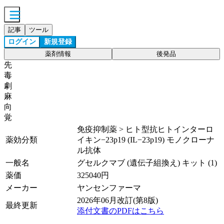
記事
ツール
ログイン
新規登録
薬剤情報
後発品
先
毒
劇
麻
向
覚
免疫抑制薬 > ヒト型抗ヒトインターロ
薬効分類
イキン−23p19 (IL−23p19) モノクローナ
ル抗体
一般名
グセルクマブ (遺伝子組換え) キット (1)
薬価
325040
円
メーカー
ヤンセンファーマ
2026年06月改訂(第8版)
最終更新
添付文書のPDFはこちら