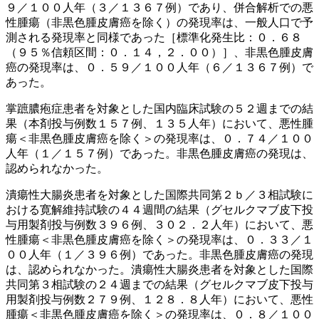
９／１００人年（３／１３６７例）であり、併合解析での悪
性腫瘍（非黒色腫皮膚癌を除く）の発現率は、一般人口で予
測される発現率と同様であった［標準化発生比：０．６８
（９５％信頼区間：０．１４，２．００）］、非黒色腫皮膚
癌の発現率は、０．５９／１００人年（６／１３６７例）で
あった。
掌蹠膿疱症患者を対象とした国内臨床試験の５２週までの結
果（本剤投与例数１５７例、１３５人年）において、悪性腫
瘍＜非黒色腫皮膚癌を除く＞の発現率は、０．７４／１００
人年（１／１５７例）であった。非黒色腫皮膚癌の発現は、
認められなかった。
潰瘍性大腸炎患者を対象とした国際共同第２ｂ／３相試験に
おける寛解維持試験の４４週間の結果（グセルクマブ皮下投
与用製剤投与例数３９６例、３０２．２人年）において、悪
性腫瘍＜非黒色腫皮膚癌を除く＞の発現率は、０．３３／１
００人年（１／３９６例）であった。非黒色腫皮膚癌の発現
は、認められなかった。潰瘍性大腸炎患者を対象とした国際
共同第３相試験の２４週までの結果（グセルクマブ皮下投与
用製剤投与例数２７９例、１２８．８人年）において、悪性
腫瘍＜非黒色腫皮膚癌を除く＞の発現率は、０．８／１００