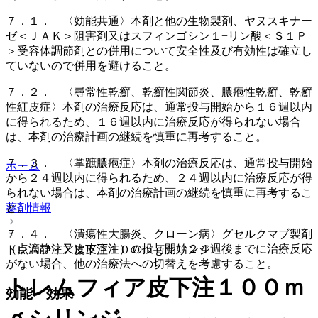
７．１． 〈効能共通〉本剤と他の生物製剤、ヤヌスキナー
ゼ＜ＪＡＫ＞阻害剤又はスフィンゴシン１−リン酸＜Ｓ１Ｐ
＞受容体調節剤との併用について安全性及び有効性は確立し
ていないので併用を避けること。
７．２． 〈尋常性乾癬、乾癬性関節炎、膿疱性乾癬、乾癬
性紅皮症〉本剤の治療反応は、通常投与開始から１６週以内
に得られるため、１６週以内に治療反応が得られない場合
は、本剤の治療計画の継続を慎重に再考すること。
７．３． 〈掌蹠膿疱症〉本剤の治療反応は、通常投与開始
ホーム
から２４週以内に得られるため、２４週以内に治療反応が得
られない場合は、本剤の治療計画の継続を慎重に再考するこ
と。
薬剤情報
７．４． 〈潰瘍性大腸炎、クローン病〉グセルクマブ製剤
（点滴静注又は皮下注）の投与開始２４週後までに治療反応
トレムフィア皮下注１００ｍｇシリンジ
がない場合、他の治療法への切替えを考慮すること。
トレムフィア皮下注１００ｍ
効能・効果