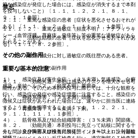
篤な感染症が発症した場合には、感染症が消失するまで本剤
禁忌
を投与しないこと）〔１．１、１．２、２．１、８．１、
９．１．１参照〕。
２．１． 重篤な感染症の患者［症状を悪化させるおそれが
ある］〔１．１、１．２、８．１、１１．１．１参照〕。
１１．１．２． 重篤な過敏症（頻度不明）：アナフィラキ
シー（血管浮腫、蕁麻疹、発疹等）等の重篤な過敏症があら
２．２． 活動性結核の患者［症状を悪化させるおそれがあ
われることがある。
る］〔１．１、８．２参照〕。
その他の副作用
２．３． 本剤の成分に対し過敏症の既往歴のある患者。
１１．２． その他の副作用
重要な基本的注意
１）． 感染症及び寄生虫症：（３％未満）気道感染、白癬
８．１． 〈効能共通〉本剤は感染のリスクを増大させる可
感染、単純ヘルペス、（頻度不明）胃腸炎。
能性がある。そのため本剤の投与に際しては、十分な観察を
行い、感染症の発症や感染症増悪に注意すること。感染症の
２）． 神経系障害：（３％未満）頭痛。
徴候又は症状があらわれた場合には、速やかに担当医に連絡
するよう患者を指導すること〔１．１、１．２、２．１、
３）． 胃腸障害：（３％未満）下痢。
９．１．１、１１．１．１参照〕。
４）． 筋骨格系及び結合組織障害：（３％未満）関節痛。
８．２． 〈効能共通〉本剤投与に先立って結核に関する十
５）． 全身障害及び投与局所様態：（３％以上）注射部位
分な問診及び胸部Ｘ線検査に加え、インターフェロン−γ遊離
反応。