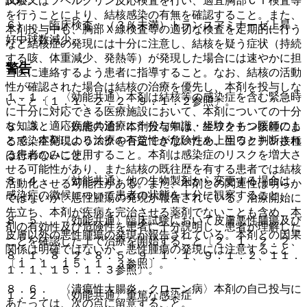
試験又はツベルクリン反応検査を行い、適宜胸部ＣＴ検査等
を行うことにより、結核感染の有無を確認すること。また、
６）． 臨床検査：（３％未満）トランスアミナーゼ上昇、
本剤投与中も、胸部Ｘ線検査等の適切な検査を定期的に行う
好中球数減少。
など結核症の発現には十分に注意し、結核を疑う症状（持続
する咳、体重減少、発熱等）が発現した場合には速やかに担
警告
当医に連絡するよう患者に指導すること。なお、結核の活動
性が確認された場合は結核の治療を優先し、本剤を投与しな
１．１． 〈効能共通〉本剤は結核等の感染症を含む緊急時
いこと〔１．１、２．２、９．１．２参照〕。
に十分に対応できる医療施設において、本剤についての十分
な知識と適応疾患の治療に十分な知識・経験をもつ医師のも
８．３． 〈効能共通〉本剤投与中は、生ワクチン接種によ
とで、本剤による治療の有益性が危険性を上回ると判断され
る感染症発現のリスクを否定できないため、生ワクチン接種
る患者のみに使用すること。本剤は感染症のリスクを増大さ
は行わないこと。
せる可能性があり、また結核の既往歴を有する患者では結核
８．４． 〈効能共通〉他の生物製剤から変更する場合は、
活動化させる可能性がある。また、本剤との関連性は明らか
感染症の徴候について患者の状態を十分に観察すること。
ではないが、悪性腫瘍の発現が報告されている。治療開始に
先立ち、本剤が疾病を完治させる薬剤でないことも含め、本
８．５． 〈効能共通〉臨床試験において皮膚悪性腫瘍及び
剤の有効性及び危険性を患者に十分説明し、患者が理解した
皮膚以外の悪性腫瘍の発現が報告されている。本剤との因果
ことを確認した上で治療を開始すること〔２．１、２．２、
関係は明確ではないが、悪性腫瘍の発現には注意すること
８．１、８．２、８．５、９．１．１、９．１．２、１１．
〔１．１、１５．１．３参照〕。
１．１、１５．１．３参照〕。
８．６． 〈潰瘍性大腸炎、クローン病〉本剤の自己投与に
１．２． 〈効能共通〉重篤な感染症
あたっては、次の点に留意すること。