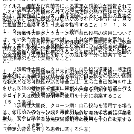
ウイルス、細菌及び真菌等による重篤な感染症が報告されて
・ 〈潰瘍性大腸炎、クローン病〉本剤の投与開始にあたっ
いるため、十分な観察を行うなど感染症の発症に注意し、本
ては、医療施設において、必ず医師によるか、医師の直接の
剤投与後に感染の徴候又は症状があらわれた場合には、直ち
監督のもとで投与を行うこと。
に担当医に連絡するよう患者を指導すること〔２．１、８．
１、９．１．１、１１．１．１参照〕。
・ 〈潰瘍性大腸炎、クローン病〉自己投与の適用について
は、その妥当性を慎重に検討し、十分な教育訓練を実施した
１．３． 〈尋常性乾癬、乾癬性関節炎、膿疱性乾癬、乾癬
のち、本剤投与による危険性と対処法について患者が理解
性紅皮症〉本剤の治療を開始する前に、光線療法を含む既存
し、患者自ら確実に投与できることを確認した上で、医師の
の全身療法（生物製剤を除く）の適用を十分に勘案するこ
管理指導のもとで実施すること。
と。
・ 〈潰瘍性大腸炎、クローン病〉自己投与適用後、感染症
１．４． 〈掌蹠膿疱症〉本剤の治療を開始する前に、光線
等本剤による副作用が疑われる場合や自己投与の継続が困難
療法を含む既存の療法の適用を十分に勘案すること。
な状況となる可能性がある場合には、直ちに自己投与を中止
させ、医師の管理下で慎重に観察するなど適切な処置を行う
１．５． 〈潰瘍性大腸炎〉本剤の治療を開始する前に、ス
こと〔１１．副作用の項参照〕。
テロイド又は免疫調節剤等の使用を十分に勘案すること
〔５．３参照〕。
・ 〈潰瘍性大腸炎、クローン病〉自己投与を適用する場合
は、使用済みのシリンジを再使用しないように患者に注意を
１．６． 〈クローン病〉本剤の治療を開始する前に、栄養
促し、安全な廃棄方法について指導を徹底すること。
療法、ステロイド又は免疫調節剤等の使用を十分に勘案する
こと〔５．４参照〕。
（特定の背景を有する患者に関する注意）