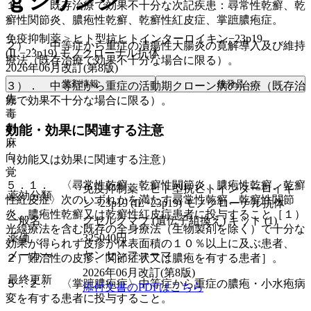
ｇシリンジ
１）． 既存治療で効果不十分な次記疾患：尋常性乾癬、乾
癬性関節炎、膿疱性乾癬、乾癬性紅皮症、掌蹠膿疱症。
免疫抑制薬 > ヒト型抗ヒトインターロイキン−23p19
２）． 中等症から重症の潰瘍性大腸炎の寛解導入及び維持
(IL−23p19) モノクローナル抗体
療法（既存治療で効果不十分な場合に限る）。
2026年06月改訂(第8版)
薬剤情報
後発品
３）． 中等症から重症の活動期クローン病の治療（既存治
先
療で効果不十分な場合に限る）。
毒
劇
効能・効果に関連する注意
麻
向
（効能又は効果に関連する注意）
覚
５．１． 〈尋常性乾癬、乾癬性関節炎、膿疱性乾癬、乾癬
免疫抑制薬 > ヒト型抗ヒトインターロイキ
薬効分類
性紅皮症〉次のいずれかを満たす尋常性乾癬、乾癬性関節
ン−23p19 (IL−23p19) モノクローナル抗体
炎、膿疱性乾癬又は乾癬性紅皮症患者に投与すること［１）
一般名
グセルクマブ (遺伝子組換え) キット (1)
光線療法を含む既存の全身療法（生物製剤を除く）で十分な
薬価
325040
円
効果が得られず皮疹が体表面積の１０％以上に及ぶ患者、
メーカー
ヤンセンファーマ
２）難治性の皮疹、関節症状又は膿疱を有する患者］。
2026年06月改訂(第8版)
最終更新
５．２． 〈掌蹠膿疱症〉中等症から重症の膿疱・小水疱病
添付文書のPDFはこちら
変を有する患者に投与すること。