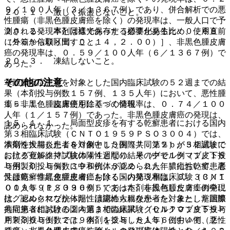
９／１００人年（３／１３６７例）であり、併合解析での悪
２０．１． 激しく振盪しないこと。
性腫瘍（非黒色腫皮膚癌を除く）の発現率は、一般人口で予
２０．２． 本剤は遮光保存する必要があるため、使用直前
測される発現率と同様であった［標準化発生比：０．６８
に外箱から取り出すこと。
（９５％信頼区間：０．１４，２．００）］、非黒色腫皮膚
癌の発現率は、０．５９／１００人年（６／１３６７例）で
２０．３． 凍結しないこと。
あった。
その他の注意
掌蹠膿疱症患者を対象とした国内臨床試験の５２週までの結
果（本剤投与例数１５７例、１３５人年）において、悪性腫
１５．１． 臨床使用に基づく情報
瘍＜非黒色腫皮膚癌を除く＞の発現率は、０．７４／１００
人年（１／１５７例）であった。非黒色腫皮膚癌の発現は、
１５．１．１． 局面型皮疹を有する乾癬患者における国内
認められなかった。
第３相臨床試験（ＣＮＴＯ１９５９ＰＳＯ３００４）では、
本剤を投与した１８０例中１３例（７．２％）が５２週まで
潰瘍性大腸炎患者を対象とした国際共同第２ｂ／３相試験に
に抗グセルクマブ抗体陽性となり、その中で１例（１／１８
おける寛解維持試験の４４週間の結果（グセルクマブ皮下投
０例、０．６％）に中和抗体が認められた。膿疱性乾癬患者
与用製剤投与例数３９６例、３０２．２人年）において、悪
又は乾癬性紅皮症患者における国内第３相臨床試験（ＣＮＴ
性腫瘍＜非黒色腫皮膚癌を除く＞の発現率は、０．３３／１
Ｏ１９５９ＰＳＯ３００５）では本剤を投与した２１例中に
００人年（１／３９６例）であった。非黒色腫皮膚癌の発現
抗グセルクマブ抗体陽性は認められなかった。また、掌蹠膿
は、認められなかった。潰瘍性大腸炎患者を対象とした国際
疱症患者における国内第３相臨床試験（ＣＮＴＯ１９５９Ｐ
共同第３相試験の２４週までの結果（グセルクマブ皮下投与
ＰＰ３００１）では、本剤を投与した１５６例中４例（２．
用製剤投与例数２７９例、１２８．８人年）において、悪性