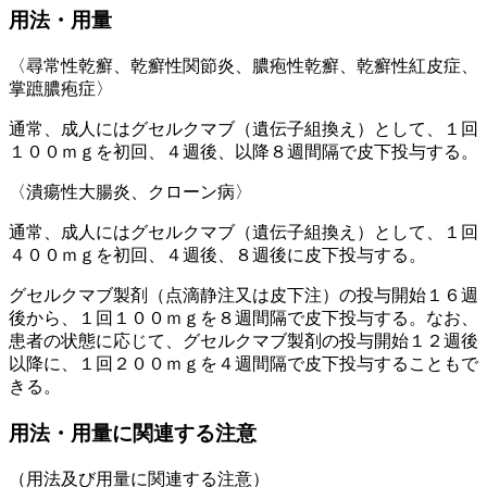
用法・用量
〈尋常性乾癬、乾癬性関節炎、膿疱性乾癬、乾癬性紅皮症、
掌蹠膿疱症〉
通常、成人にはグセルクマブ（遺伝子組換え）として、１回
１００ｍｇを初回、４週後、以降８週間隔で皮下投与する。
〈潰瘍性大腸炎、クローン病〉
通常、成人にはグセルクマブ（遺伝子組換え）として、１回
４００ｍｇを初回、４週後、８週後に皮下投与する。
グセルクマブ製剤（点滴静注又は皮下注）の投与開始１６週
後から、１回１００ｍｇを８週間隔で皮下投与する。なお、
患者の状態に応じて、グセルクマブ製剤の投与開始１２週後
以降に、１回２００ｍｇを４週間隔で皮下投与することもで
きる。
用法・用量に関連する注意
（用法及び用量に関連する注意）