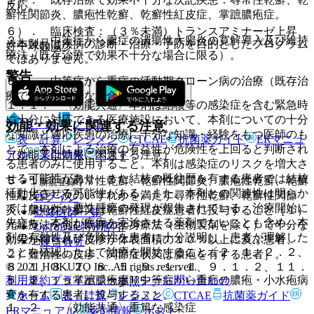
反応。
癬性関節炎、膿疱性乾癬、乾癬性紅皮症、掌蹠膿疱症。
６）． 臨床検査：（３％未満）トランスアミナーゼ上昇、
２）． 中等症から重症の潰瘍性大腸炎の寛解導入及び維持
※本製品は疾病の診断・治療・予防を目的としたプログラム
好中球数減少。
療法（既存治療で効果不十分な場合に限る）。
ではありません。
警告
３）． 中等症から重症の活動期クローン病の治療（既存治
療で効果不十分な場合に限る）。
１．１． 〈効能共通〉本剤は結核等の感染症を含む緊急時
に十分に対応できる医療施設において、本剤についての十分
ホーム
ノート
効能・効果に関連する注意
な知識と適応疾患の治療に十分な知識・経験をもつ医師のも
表・計算
レジメン
CTCAE
抗菌薬ガイド
ERマニュ
とで、本剤による治療の有益性が危険性を上回ると判断され
アル
薬剤情報
ポスト
（効能又は効果に関連する注意）
る患者のみに使用すること。本剤は感染症のリスクを増大さ
せる可能性があり、また結核の既往歴を有する患者では結核
５．１． 〈尋常性乾癬、乾癬性関節炎、膿疱性乾癬、乾癬
新規登録
活動化させる可能性がある。また、本剤との関連性は明らか
性紅皮症〉次のいずれかを満たす尋常性乾癬、乾癬性関節
ログイン
ではないが、悪性腫瘍の発現が報告されている。治療開始に
炎、膿疱性乾癬又は乾癬性紅皮症患者に投与すること［１）
監修医師一覧
先立ち、本剤が疾病を完治させる薬剤でないことも含め、本
光線療法を含む既存の全身療法（生物製剤を除く）で十分な
UpToDate特別割引
剤の有効性及び危険性を患者に十分説明し、患者が理解した
効果が得られず皮疹が体表面積の１０％以上に及ぶ患者、
運営会社
ことを確認した上で治療を開始すること〔２．１、２．２、
２）難治性の皮疹、関節症状又は膿疱を有する患者］。
© 2021 HOKUTO Inc. All rights reserved.
８．１、８．２、８．５、９．１．１、９．１．２、１１．
利用規約
プライバシーポリシー
お問い合わせ
５．２． 〈掌蹠膿疱症〉中等症から重症の膿疱・小水疱病
１．１、１５．１．３参照〕。
変を有する患者に投与すること。
ホーム
表・計算
レジメン
CTCAE
抗菌薬ガイド
１．２． 〈効能共通〉重篤な感染症
ERマニュアル
薬剤情報
ポスト