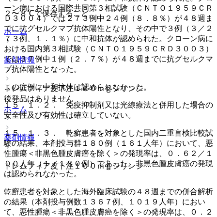
ーン病における国際共同第３相試験（ＣＮＴＯ１９５９ＣＲ
２〜８℃で保存すること。
Ｄ３００４）では２７３例中２４例（８．８％）が４８週ま
でに抗グセルクマブ抗体陽性となり、その中で３例（３／２
ホーム
７３例、１．１％）に中和抗体が認められた。クローン病に
おける国内第３相試験（ＣＮＴＯ１９５９ＣＲＤ３００３）
では３７例中１例（２．７％）が４８週までに抗グセルクマ
薬剤情報
ブ抗体陽性となった。
この症例に中和抗体は認められなかった。
トレムフィア皮下注１００ｍｇシリンジ
後発品はありません
１５．１．２． 免疫抑制剤又は光線療法と併用した場合の
ホーム
安全性及び有効性は確立していない。
１５．１．３． 乾癬患者を対象とした国内二重盲検比較試
薬剤情報
験の結果、本剤投与群１８０例（１６１人年）において、悪
性腫瘍＜非黒色腫皮膚癌を除く＞の発現率は、０．６２／１
００人年（１／１８０例）であった。非黒色腫皮膚癌の発現
トレムフィア皮下注１００ｍｇシリンジ
は認められなかった。
乾癬患者を対象とした海外臨床試験の４８週までの併合解析
の結果（本剤投与例数１３６７例、１０１９人年）におい
て、悪性腫瘍＜非黒色腫皮膚癌を除く＞の発現率は、０．２