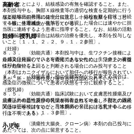
高齢者
を行うことにより、結核感染の有無を確認すること。また、
本剤投与中も、胸部Ｘ線検査等の適切な検査を定期的に行う
など結核症の発現には十分に注意し、結核を疑う症状（持続
感染症等の副作用の発現に留意し、十分な観察を行うこと
する咳、体重減少、発熱等）が発現した場合には速やかに担
（一般に生理機能が低下している）。
当医に連絡するよう患者に指導すること。なお、結核の活動
性が確認された場合は結核の治療を優先し、本剤を投与しな
妊婦・授乳婦
いこと〔１．１、２．２、９．１．２参照〕。
（妊婦）
８．３． 〈効能共通〉本剤投与中は、生ワクチン接種によ
る感染症発現のリスクを否定できないため、生ワクチン接種
妊婦又は妊娠している可能性のある女性には、治療上の有益
は行わないこと。
性が危険性を上回ると判断される場合にのみ投与すること
（本剤はカニクイザルにおいて胎仔への移行が報告されてい
８．４． 〈効能共通〉他の生物製剤から変更する場合は、
るが、胚・胎仔毒性及び催奇形性は認められていない）。
感染症の徴候について患者の状態を十分に観察すること。
（授乳婦）
８．５． 〈効能共通〉臨床試験において皮膚悪性腫瘍及び
皮膚以外の悪性腫瘍の発現が報告されている。本剤との因果
治療上の有益性及び母乳栄養の有益性を考慮し、授乳の継続
関係は明確ではないが、悪性腫瘍の発現には注意すること
又は中止を検討すること（本剤のヒトにおける乳汁中への移
〔１．１、１５．１．３参照〕。
行は不明である）。
８．６． 〈潰瘍性大腸炎、クローン病〉本剤の自己投与に
小児等
あたっては、次の点に留意すること。