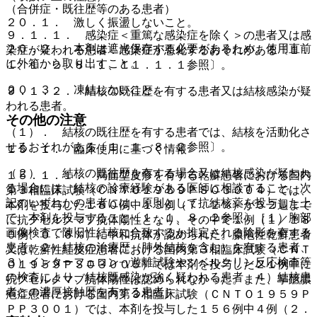
（合併症・既往歴等のある患者）
２０．１． 激しく振盪しないこと。
９．１．１． 感染症＜重篤な感染症を除く＞の患者又は感
２０．２． 本剤は遮光保存する必要があるため、使用直前
染症が疑われる患者：感染症が悪化するおそれがある〔１．
に外箱から取り出すこと。
１、１．２、８．１、１１．１．１参照〕。
２０．３． 凍結しないこと。
９．１．２． 結核の既往歴を有する患者又は結核感染が疑
われる患者。
その他の注意
（１）． 結核の既往歴を有する患者では、結核を活動化さ
せるおそれがある〔１．１、８．２参照〕。
１５．１． 臨床使用に基づく情報
（２）． 結核の既往歴を有する場合又は結核感染が疑われ
１５．１．１． 局面型皮疹を有する乾癬患者における国内
る場合には、結核の診療経験がある医師に相談すること。次
第３相臨床試験（ＣＮＴＯ１９５９ＰＳＯ３００４）では、
記のいずれかの患者には、原則として抗結核薬を投与した上
本剤を投与した１８０例中１３例（７．２％）が５２週まで
で、本剤を投与すること〔１．１、８．２参照〕［１）胸部
に抗グセルクマブ抗体陽性となり、その中で１例（１／１８
画像検査で陳旧性結核に合致するか推定される陰影を有する
０例、０．６％）に中和抗体が認められた。膿疱性乾癬患者
患者、２）結核の治療歴（肺外結核を含む）を有する患者、
又は乾癬性紅皮症患者における国内第３相臨床試験（ＣＮＴ
３）インターフェロン−γ遊離試験やツベルクリン反応検査等
Ｏ１９５９ＰＳＯ３００５）では本剤を投与した２１例中に
の検査により、結核既感染が強く疑われる患者、４）結核患
抗グセルクマブ抗体陽性は認められなかった。また、掌蹠膿
者との濃厚接触歴を有する患者］。
疱症患者における国内第３相臨床試験（ＣＮＴＯ１９５９Ｐ
ＰＰ３００１）では、本剤を投与した１５６例中４例（２．