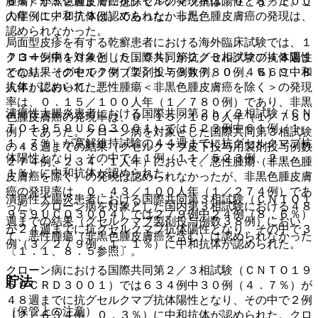
６％）が５２週までに抗グセルクマブ抗体陽性となった。こ
腫瘍＜非黒色腫皮膚癌を除く＞の発現率は、０．８／１００
の症例に中和抗体は認められなかった。
人年（１／２７９例）であった。非黒色腫皮膚癌の発現は、
認められなかった。
局面型皮疹を有する乾癬患者における海外臨床試験では、１
７３４例中１０４例（６．０％）が抗グセルクマブ抗体陽性
クローン病を対象とした国際共同第２／３相試験の４８週ま
となり、その中で７例（７／１７３４例、０．４％）に中和
での結果（グセルクマブ製剤投与例数７８０例、６６９．８
抗体が認められた。
人年）において、悪性腫瘍＜非黒色腫皮膚癌を除く＞の発現
率は、０．１５／１００人年（１／７８０例）であり、非黒
潰瘍性大腸炎患者における国際共同第２ｂ／３相試験（ＣＮ
色腫皮膚癌の発現率は、０．１５／１００人年（１／７８０
ＴＯ１９５９ＵＣＯ３００１）では５２３例中６１例（１
例）であった。クローン病を対象とした国際共同第３相試験
１．７％）が寛解維持試験の４４週までに抗グセルクマブ抗
の４８週までの結果（グセルクマブ皮下投与用製剤投与例数
体陽性となり、その中で１１例（１１／５２３例、２．
２７４例、２３４．１人年）において、悪性腫瘍（非黒色腫
１％）に中和抗体が認められた。
皮膚癌を除く）の発現は認められなかったが、非黒色腫皮膚
癌の発現率は、０．４３／１００人年（１／２７４例）であ
潰瘍性大腸炎患者における国際共同第３相試験（ＣＮＴＯ１
った。クローン病を対象とした国内第３相試験における４８
９５９ＵＣＯ３００４）では２７９例中２４例（８．６％）
週までの結果（グセルクマブ製剤投与例数３８例）におい
が２４週までに抗グセルクマブ抗体陽性となり、その中で３
て、悪性腫瘍（非黒色腫皮膚癌を含む）は認められなかった
例（３／２７９例、１．１％）に中和抗体が認められた。
〔１．１、８．５参照〕。
クローン病における国際共同第２／３相試験（ＣＮＴＯ１９
貯法
５９ＣＲＤ３００１）では６３４例中３０例（４．７％）が
４８週までに抗グセルクマブ抗体陽性となり、その中で２例
（保管上の注意）
（２／６３４例、０．３％）に中和抗体が認められた。クロ