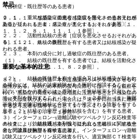
禁忌
（合併症・既往歴等のある患者）
２．１． 重篤な感染症の患者［症状を悪化させるおそれが
９．１．１． 感染症＜重篤な感染症を除く＞の患者又は感
ある］〔１．１、１．２、８．１、１１．１．１参照〕。
染症が疑われる患者：感染症が悪化するおそれがある〔１．
１、１．２、８．１、１１．１．１参照〕。
２．２． 活動性結核の患者［症状を悪化させるおそれがあ
る］〔１．１、８．２参照〕。
９．１．２． 結核の既往歴を有する患者又は結核感染が疑
われる患者。
２．３． 本剤の成分に対し過敏症の既往歴のある患者。
（１）． 結核の既往歴を有する患者では、結核を活動化さ
重要な基本的注意
せるおそれがある〔１．１、８．２参照〕。
（２）． 結核の既往歴を有する場合又は結核感染が疑われ
８．１． 〈効能共通〉本剤は感染のリスクを増大させる可
る場合には、結核の診療経験がある医師に相談すること。次
能性がある。そのため本剤の投与に際しては、十分な観察を
記のいずれかの患者には、原則として抗結核薬を投与した上
行い、感染症の発症や感染症増悪に注意すること。感染症の
で、本剤を投与すること〔１．１、８．２参照〕［１）胸部
徴候又は症状があらわれた場合には、速やかに担当医に連絡
画像検査で陳旧性結核に合致するか推定される陰影を有する
するよう患者を指導すること〔１．１、１．２、２．１、
患者、２）結核の治療歴（肺外結核を含む）を有する患者、
９．１．１、１１．１．１参照〕。
３）インターフェロン−γ遊離試験やツベルクリン反応検査等
８．２． 〈効能共通〉本剤投与に先立って結核に関する十
の検査により、結核既感染が強く疑われる患者、４）結核患
分な問診及び胸部Ｘ線検査に加え、インターフェロン−γ遊離
者との濃厚接触歴を有する患者］。
試験又はツベルクリン反応検査を行い、適宜胸部ＣＴ検査等