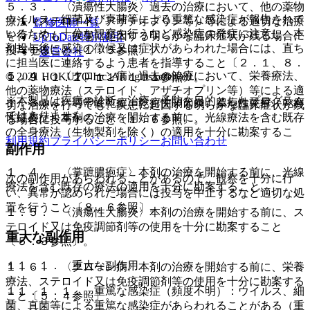
５．３． 〈潰瘍性大腸炎〉過去の治療において、他の薬物
ウイルス、細菌及び真菌等による重篤な感染症が報告されて
療法（ステロイド、アザチオプリン等）等による適切な治療
監修医師一覧
いるため、十分な観察を行うなど感染症の発症に注意し、本
を行っても、疾患に起因する明らかな臨床症状が残る場合に
UpToDate特別割引
剤投与後に感染の徴候又は症状があらわれた場合には、直ち
投与すること〔１．５参照〕。
運営会社
に担当医に連絡するよう患者を指導すること〔２．１、８．
５．４． 〈クローン病〉過去の治療において、栄養療法、
© 2021 HOKUTO Inc. All rights reserved.
１、９．１．１、１１．１．１参照〕。
他の薬物療法（ステロイド、アザチオプリン等）等による適
※本製品は疾病の診断・治療・予防を目的としたプログラム
１．３． 〈尋常性乾癬、乾癬性関節炎、膿疱性乾癬、乾癬
切な治療を行っても、疾患に起因する明らかな臨床症状が残
ではありません。
性紅皮症〉本剤の治療を開始する前に、光線療法を含む既存
る場合に投与すること〔１．６参照〕。
の全身療法（生物製剤を除く）の適用を十分に勘案するこ
利用規約
プライバシーポリシー
お問い合わせ
と。
副作用
１．４． 〈掌蹠膿疱症〉本剤の治療を開始する前に、光線
次の副作用があらわれることがあるので、観察を十分に行
療法を含む既存の療法の適用を十分に勘案すること。
い、異常が認められた場合には投与を中止するなど適切な処
置を行うこと〔８．６参照〕。
１．５． 〈潰瘍性大腸炎〉本剤の治療を開始する前に、ス
テロイド又は免疫調節剤等の使用を十分に勘案すること
重大な副作用
〔５．３参照〕。
１１．１． 重大な副作用
１．６． 〈クローン病〉本剤の治療を開始する前に、栄養
療法、ステロイド又は免疫調節剤等の使用を十分に勘案する
１１．１．１． 重篤な感染症（頻度不明）：ウイルス、細
こと〔５．４参照〕。
菌、真菌等による重篤な感染症があらわれることがある（重