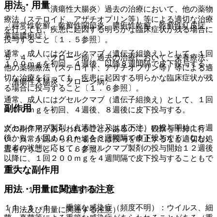
用法・用量
５．３． 〈潰瘍性大腸炎〉過去の治療において、他の薬物
療法（ステロイド、アザチオプリン等）等による適切な治療
〈尋常性乾癬、乾癬性関節炎、膿疱性乾癬、乾癬性紅皮症、
を行っても、疾患に起因する明らかな臨床症状が残る場合に
掌蹠膿疱症〉
投与すること〔１．５参照〕。
通常、成人にはグセルクマブ（遺伝子組換え）として、１回
５．４． 〈クローン病〉過去の治療において、栄養療法、
１００ｍｇを初回、４週後、以降８週間隔で皮下投与する。
他の薬物療法（ステロイド、アザチオプリン等）等による適
切な治療を行っても、疾患に起因する明らかな臨床症状が残
〈潰瘍性大腸炎、クローン病〉
る場合に投与すること〔１．６参照〕。
通常、成人にはグセルクマブ（遺伝子組換え）として、１回
副作用
４００ｍｇを初回、４週後、８週後に皮下投与する。
グセルクマブ製剤（点滴静注又は皮下注）の投与開始１６週
次の副作用があらわれることがあるので、観察を十分に行
後から、１回１００ｍｇを８週間隔で皮下投与する。なお、
い、異常が認められた場合には投与を中止するなど適切な処
患者の状態に応じて、グセルクマブ製剤の投与開始１２週後
置を行うこと〔８．６参照〕。
以降に、１回２００ｍｇを４週間隔で皮下投与することもで
きる。
重大な副作用
用法・用量に関連する注意
１１．１． 重大な副作用
１１．１．１． 重篤な感染症（頻度不明）：ウイルス、細
（用法及び用量に関連する注意）