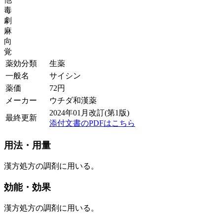
毒
劇
麻
向
覚
薬効分類
生薬
一般名
サイシン
薬価
72
円
メーカー
ウチダ和漢薬
2024年01月改訂(第1版)
最終更新
添付文書のPDFはこちら
用法・用量
漢方処方の調剤に用いる。
効能・効果
漢方処方の調剤に用いる。