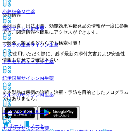
小島細辛Ｍ
生薬
薬剤情報
薬剤写真、用法用量、効能効果や後発品の情報が一度に参照
高砂サイシンＭ
生薬
でき、関連情報へ簡単にアクセスができます。
一般名、製品名どちらでも検索可能！
ツムラの生薬サイシン
生薬
※ ご使用いただく際に、必ず最新の添付文書および安全性
情報も併せてご確認下さい。
トチモトのサイシン
生薬
紀伊国屋サイシンＭ
生薬
※本製品は疾病の診断・治療・予防を目的としたプログラム
ツルイのサイシンＭ
生薬
ではありません。
ホリエサイシンＫ
生薬
ホーム
ノート
ナカジマサイシン
生薬