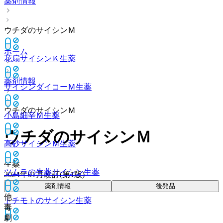
薬剤情報
ウチダのサイシンＭ
ホーム
花扇サイシンＫ
生薬
薬剤情報
サイシンダイコーＭ
生薬
ウチダのサイシンＭ
小島細辛Ｍ
生薬
ウチダのサイシンＭ
高砂サイシンＭ
生薬
生薬
ツムラの生薬サイシン
生薬
2024年01月改訂(第1版)
薬剤情報
後発品
他
トチモトのサイシン
生薬
毒
劇