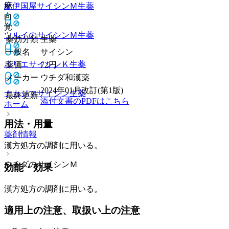
麻
紀伊国屋サイシンＭ
生薬
向
覚
ツルイのサイシンＭ
生薬
薬効分類
生薬
一般名
サイシン
ホリエサイシンＫ
生薬
薬価
72
円
メーカー
ウチダ和漢薬
2024年01月改訂(第1版)
ナカジマサイシン
生薬
最終更新
添付文書のPDFはこちら
ホーム
用法・用量
薬剤情報
漢方処方の調剤に用いる。
ウチダのサイシンＭ
効能・効果
漢方処方の調剤に用いる。
適用上の注意、取扱い上の注意