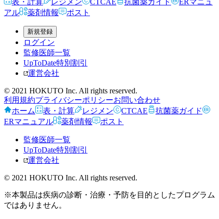
表・計算
レジメン
CTCAE
抗菌薬ガイド
ERマニュ
アル
薬剤情報
ポスト
新規登録
ログイン
監修医師一覧
UpToDate特別割引
運営会社
© 2021 HOKUTO Inc. All rights reserved.
利用規約
プライバシーポリシー
お問い合わせ
ホーム
表・計算
レジメン
CTCAE
抗菌薬ガイド
ERマニュアル
薬剤情報
ポスト
監修医師一覧
UpToDate特別割引
運営会社
© 2021 HOKUTO Inc. All rights reserved.
※本製品は疾病の診断・治療・予防を目的としたプログラム
ではありません。