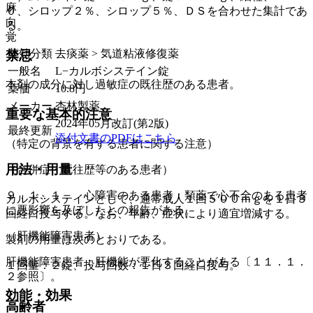
麻
０、シロップ２％、シロップ５％、ＤＳを合わせた集計であ
向
る。
覚
薬効分類
去痰薬 > 気道粘液修復薬
禁忌
一般名
L−カルボシステイン錠
本剤の成分に対し過敏症の既往歴のある患者。
薬価
10.8
円
メーカー
杏林製薬
重要な基本的注意
2024年05月改訂(第2版)
最終更新
添付文書のPDFはこちら
（特定の背景を有する患者に関する注意）
用法・用量
（合併症・既往歴等のある患者）
９．１．１． 心障害のある患者：類薬で心不全のある患者
カルボシステインとして、通常成人１回５００ｍｇを１日３
に悪影響を及ぼしたとの報告がある。
回経口投与する。なお、年齢、症状により適宜増減する。
（肝機能障害患者）
製剤の用量は次のとおりである。
肝機能障害患者：肝機能が悪化することがある〔１１．１．
１回量：２錠、投与回数：１日３回経口投与。
２参照〕。
効能・効果
高齢者