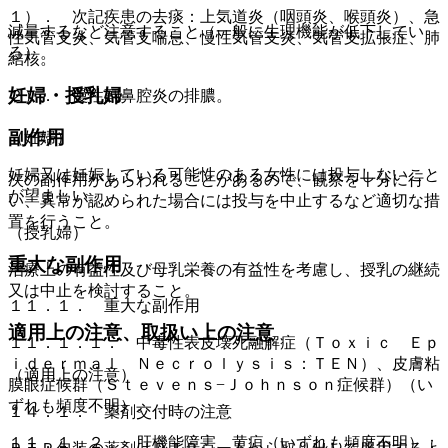
１）． 次記疾患の去痰：上気道炎（咽頭炎、喉頭炎）、急
減量するなど注意すること（一般に生理機能が低下してい
性気管支炎、気管支喘息、慢性気管支炎、気管支拡張症、肺
る）。
結核。
妊婦・授乳婦
２）． 慢性副鼻腔炎の排膿。
副作用
（妊婦）
妊婦又は妊娠している可能性のある女性には投与しないこと
次の副作用があらわれることがあるので、観察を十分に行
が望ましい。
い、異常が認められた場合には投与を中止するなど適切な措
置を行うこと。
（授乳婦）
重大な副作用
治療上の有益性及び母乳栄養の有益性を考慮し、授乳の継続
又は中止を検討すること。
１１．１． 重大な副作用
適用上の注意、取扱い上の注意
１１．１．１． 中毒性表皮壊死融解症（Ｔｏｘｉｃ Ｅｐ
ｉｄｅｒｍａｌ Ｎｅｃｒｏｌｙｓｉｓ：ＴＥＮ）、皮膚粘
（適用上の注意）
膜眼症候群（Ｓｔｅｖｅｎｓ−Ｊｏｈｎｓｏｎ症候群）（い
ずれも頻度不明）。
１４．１． 薬剤交付時の注意
１１．１．２． 肝機能障害、黄疸（いずれも頻度不明）：