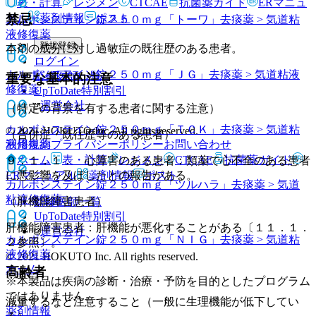
表・計算
レジメン
CTCAE
抗菌薬ガイド
ERマニュ
禁忌
アル
薬剤情報
ポスト
カルボシステイン錠２５０ｍｇ「トーワ」
去痰薬 > 気道粘
液修復薬
新規登録
本剤の成分に対し過敏症の既往歴のある患者。
ログイン
カルボシステイン錠２５０ｍｇ「ＪＧ」
去痰薬 > 気道粘液
監修医師一覧
重要な基本的注意
修復薬
UpToDate特別割引
運営会社
（特定の背景を有する患者に関する注意）
カルボシステイン錠２５０ｍｇ「ＴＣＫ」
去痰薬 > 気道粘
© 2021 HOKUTO Inc. All rights reserved.
（合併症・既往歴等のある患者）
液修復薬
利用規約
プライバシーポリシー
お問い合わせ
ホーム
表・計算
レジメン
CTCAE
抗菌薬ガイド
９．１．１． 心障害のある患者：類薬で心不全のある患者
ERマニュアル
薬剤情報
ポスト
に悪影響を及ぼしたとの報告がある。
カルボシステイン錠２５０ｍｇ「ツルハラ」
去痰薬 > 気道
粘液修復薬
監修医師一覧
（肝機能障害患者）
UpToDate特別割引
肝機能障害患者：肝機能が悪化することがある〔１１．１．
運営会社
カルボシステイン錠２５０ｍｇ「ＮＩＧ」
去痰薬 > 気道粘
２参照〕。
液修復薬
© 2021 HOKUTO Inc. All rights reserved.
ホーム
高齢者
※本製品は疾病の診断・治療・予防を目的としたプログラム
ではありません。
減量するなど注意すること（一般に生理機能が低下してい
薬剤情報