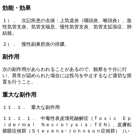
効能・効果
１）． 次記疾患の去痰：上気道炎（咽頭炎、喉頭炎）、急
性気管支炎、気管支喘息、慢性気管支炎、気管支拡張症、肺
結核。
２）． 慢性副鼻腔炎の排膿。
副作用
次の副作用があらわれることがあるので、観察を十分に行
い、異常が認められた場合には投与を中止するなど適切な措
置を行うこと。
重大な副作用
１１．１． 重大な副作用
１１．１．１． 中毒性表皮壊死融解症（Ｔｏｘｉｃ Ｅｐ
ｉｄｅｒｍａｌ Ｎｅｃｒｏｌｙｓｉｓ：ＴＥＮ）、皮膚粘
膜眼症候群（Ｓｔｅｖｅｎｓ−Ｊｏｈｎｓｏｎ症候群）（い