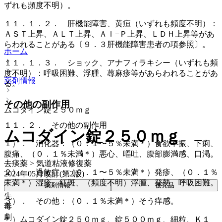
ずれも頻度不明）。
１１．１．２． 肝機能障害、黄疸（いずれも頻度不明）：
ＡＳＴ上昇、ＡＬＴ上昇、Ａｌ−Ｐ上昇、ＬＤＨ上昇等があ
らわれることがある〔９．３肝機能障害患者の項参照〕。
ホーム
１１．１．３． ショック、アナフィラキシー（いずれも頻
度不明）：呼吸困難、浮腫、蕁麻疹等があらわれることがあ
薬剤情報
る。
その他の副作用
ムコダイン錠２５０ｍｇ
１１．２． その他の副作用
ムコダイン錠２５０ｍｇ
１）． 消化器：（０．１〜５％未満＊）食欲不振、下痢、
腹痛、（０．１％未満＊）悪心、嘔吐、腹部膨満感、口渇。
去痰薬 > 気道粘液修復薬
２）． 過敏症：（０．１〜５％未満＊）発疹、（０．１％
2024年05月改訂(第2版)
未満＊）湿疹、紅斑、（頻度不明）浮腫、発熱、呼吸困難。
薬剤情報
後発品
先
３）． その他：（０．１％未満＊）そう痒感。
毒
劇
＊）ムコダイン錠２５０ｍｇ、錠５００ｍｇ、細粒、Ｋ１