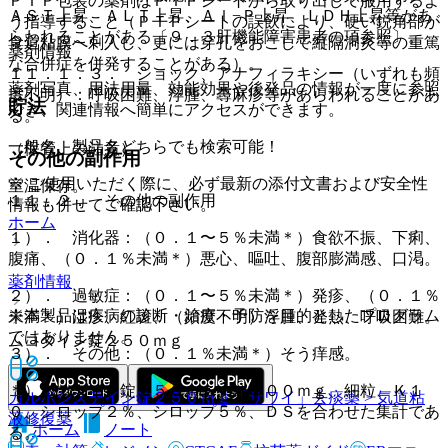
ＰＴＰ包装の薬剤はＰＴＰシートから取り出して服用するよ
ＡＳＴ上昇、ＡＬＴ上昇、Ａｌ−Ｐ上昇、ＬＤＨ上昇等があ
う指導すること（ＰＴＰシートの誤飲により、硬い鋭角部が
らわれることがある〔９．３肝機能障害患者の項参照〕。
食道粘膜へ刺入し、更には穿孔をおこして縦隔洞炎等の重篤
薬剤情報
な合併症を併発することがある）。
１１．１．３． ショック、アナフィラキシー（いずれも頻
薬剤写真、用法用量、効能効果や後発品の情報が一度に参照
度不明）：呼吸困難、浮腫、蕁麻疹等があらわれることがあ
貯法
でき、関連情報へ簡単にアクセスができます。
る。
一般名、製品名どちらでも検索可能！
（保管上の注意）
その他の副作用
※ ご使用いただく際に、必ず最新の添付文書および安全性
室温保存。
１１．２． その他の副作用
情報も併せてご確認下さい。
ホーム
１）． 消化器：（０．１〜５％未満＊）食欲不振、下痢、
腹痛、（０．１％未満＊）悪心、嘔吐、腹部膨満感、口渇。
薬剤情報
２）． 過敏症：（０．１〜５％未満＊）発疹、（０．１％
※本製品は疾病の診断・治療・予防を目的としたプログラム
未満＊）湿疹、紅斑、（頻度不明）浮腫、発熱、呼吸困難。
ではありません。
ムコダイン錠２５０ｍｇ
３）． その他：（０．１％未満＊）そう痒感。
＊）ムコダイン錠２５０ｍｇ、錠５００ｍｇ、細粒、Ｋ１
カルボシステイン錠２５０ｍｇ「サワイ」
去痰薬 > 気道粘
０、シロップ２％、シロップ５％、ＤＳを合わせた集計であ
液修復薬
ホーム
ノート
る。