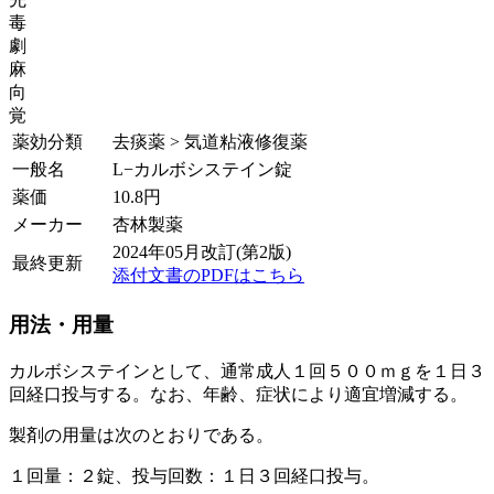
毒
劇
麻
向
覚
薬効分類
去痰薬 > 気道粘液修復薬
一般名
L−カルボシステイン錠
薬価
10.8
円
メーカー
杏林製薬
2024年05月改訂(第2版)
最終更新
添付文書のPDFはこちら
用法・用量
カルボシステインとして、通常成人１回５００ｍｇを１日３
回経口投与する。なお、年齢、症状により適宜増減する。
製剤の用量は次のとおりである。
１回量：２錠、投与回数：１日３回経口投与。