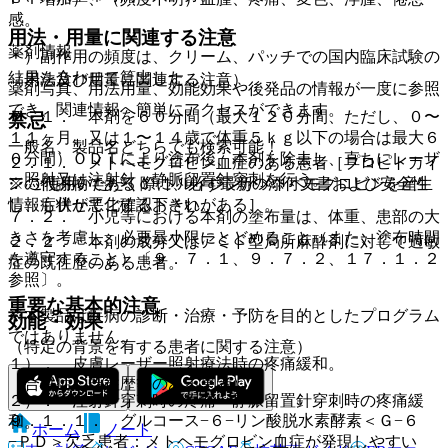
感。
用法・用量に関連する注意
薬剤情報
＊）副作用の頻度は、クリーム、パッチでの国内臨床試験の
結果を合わせて算出した。
（用法及び用量に関連する注意）
薬剤写真、用法用量、効能効果や後発品の情報が一度に参照
でき、関連情報へ簡単にアクセスができます。
７．１． 本剤を６０分間（最大１２０分間、ただし、０〜
禁忌
１１ヶ月、又は１〜１４歳で体重５ｋｇ以下の場合は最大６
一般名、製品名どちらでも検索可能！
０分間）ＯＤＴにより塗布後、本剤を除去し、直ちにレーザ
２．１． メトヘモグロビン血症のある患者［プロピトカイ
ー照射又は注射針・静脈留置針穿刺を行う。
※ ご使用いただく際に、必ず最新の添付文書および安全性
ンの代謝物であるｏ−トルイジンがメトヘモグロビンを産生
情報も併せてご確認下さい。
し、症状が悪化するおそれがある］。
７．２． 小児等における本剤の塗布量は、体重、患部の大
きさを考慮し、必要最小限にとどめること（また、塗布時間
２．２． 本剤の成分又はアミド型局所麻酔剤に対して過敏
を遵守すること）〔９．７．１、９．７．２、１７．１．２
症の既往歴のある患者。
参照〕。
重要な基本的注意
※本製品は疾病の診断・治療・予防を目的としたプログラム
効能・効果
ではありません。
（特定の背景を有する患者に関する注意）
１）． 皮膚レーザー照射療法時の疼痛緩和。
（合併症・既往歴等のある患者）
２）． 注射針穿刺時の疼痛・静脈留置針穿刺時の疼痛緩
９．１．１． グルコース−６−リン酸脱水素酵素＜Ｇ−６
和。
ホーム
ノート
−ＰＤ＞欠乏患者：メトヘモグロビン血症が発現しやすい