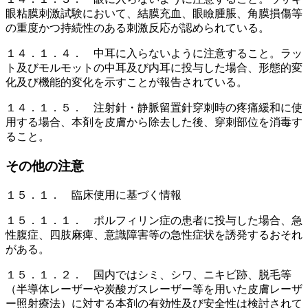
眼粘膜刺激試験において、結膜充血、眼瞼腫脹、角膜損傷等
の重度かつ持続性のある刺激反応が認められている。
１４．１．４． 中耳に入らないように注意すること。ラッ
ト及びモルモットの中耳及び内耳に投与した場合、形態的変
化及び機能的変化を示すことが報告されている。
１４．１．５． 注射針・静脈留置針穿刺時の疼痛緩和に使
用する場合、本剤を皮膚から除去した後、穿刺部位を消毒す
ること。
その他の注意
１５．１． 臨床使用に基づく情報
１５．１．１． ポルフィリン症の患者に投与した場合、急
性腹症、四肢麻痺、意識障害等の急性症状を誘発するおそれ
がある。
１５．１．２． 国内ではシミ、シワ、ニキビ跡、脱毛等
（半導体レーザーや炭酸ガスレーザー等を用いた皮膚レーザ
ー照射療法）に対する本剤の有効性及び安全性は検討されて