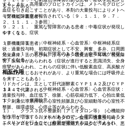
する。また、高用量のプロピトカインは、メトヘモグロビン
ることがある。
血症を引き起こすことがあり、本剤の大量投与によりメトヘ
モグロビン血症が報告されている〔９．１．１、９．７．
（腎機能障害患者）
２、１１．１．３参照〕。
９．２．１． 重篤な腎障害のある患者：中毒症状が発現し
１３．１． 症状
やすくなる。
１３．１．１． 〈中枢神経系・心血管系〉中枢神経系症
（肝機能障害患者）
状：過量投与時、初期症状として不安、興奮、多弁、口周囲
９．３．１． 重篤な肝障害のある患者：中毒症状が発現し
知覚麻痺、舌のしびれ、ふらつき、聴覚過敏、耳鳴、視覚障
やすくなる。
害、振戦等があらわれる（症状が進行すると意識消失、全身
痙攣があらわれ、これらの症状に伴い低酸素血症、高炭酸ガ
相互作用
ス血症が生じるおそれがあり、より重篤な場合には呼吸停止
を来すこともある）。
リドカインは、主として肝代謝酵素ＣＹＰ１Ａ２及びＣＹＰ
１３．１．２． 〈中枢神経系・心血管系〉心血管系症状：
３Ａ４で代謝される。
過量投与時、血圧低下、徐脈、心筋収縮力低下、心拍出量低
１０．２． 併用注意：
下、刺激伝導系抑制、心室性頻脈及び心室細動等の心室性不
整脈、循環虚脱、心停止等があらわれる。
１）． クラス３抗不整脈剤（アミオダロン等）［心機能抑
制作用が増強するおそれがあるので、心電図検査等によるモ
１３．１．３． 〈メトヘモグロビン血症〉過量投与時、メ
ニタリングを行うこと（作用が増強することが考えられ
トヘモグロビン血症では酸素運搬能力が減少し、めまい、悪