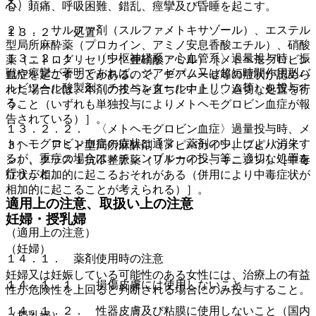
る）］。
心、頭痛、呼吸困難、錯乱、痙攣及び昏睡を起こす。
２）． サルファ剤（スルファメトキサゾール）、エステル
１３．２． 処置
型局所麻酔薬（プロカイン、アミノ安息香酸エチル）、硝酸
１３．２．１． 〈中枢神経系・心血管系〉過量投与時、振
薬（ニトログリセリン、亜硝酸アミル）［メトヘモグロビン
戦や痙攣が著明であれば、ジアゼパム又は超短時間作用型バ
血症を起こすことがあるので、チアノーゼ等の症状が認めら
ルビツール酸製剤（チオペンタールナトリウム等）を投与す
れた場合には、本剤の投与を直ちに中止し、適切な処置を行
る。
うこと（いずれも単独投与によりメトヘモグロビン血症が報
告されている）］。
１３．２．２． 〈メトヘモグロビン血症〉過量投与時、メ
トヘモグロビン血症の症状は通常、薬剤の中止により消失す
３）． アミド型局所麻酔剤（メピバカイン、ブピバカイ
るが、重症の場合はメチレンブルーの投与等、適切な処置を
ン）、クラス１抗不整脈薬（リドカイン、キニジン）［中毒
行うこと。
症状が相加的に起こるおそれがある（併用により中毒症状が
相加的に起こることが考えられる）］。
適用上の注意、取扱い上の注意
妊婦・授乳婦
（適用上の注意）
（妊婦）
１４．１． 薬剤使用時の注意
妊婦又は妊娠している可能性のある女性には、治療上の有益
１４．１．１． 損傷皮膚には使用しないこと。
性が危険性を上回ると判断される場合にのみ投与すること。
１４．１．２． 性器皮膚及び粘膜に使用しないこと（国内
（授乳婦）