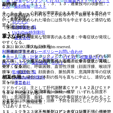
表・計算
レジメン
CTCAE
抗菌薬ガイド
ERマニュ
副作用
〔９．７．２、１１．１．３、１３．過量投与の項参照〕。
アル
薬剤情報
ポスト
９．１．２． 心刺激伝導障害のある患者：症状を悪化させ
次の副作用があらわれることがあるので、観察を十分に行
新規登録
ることがある。
い、異常が認められた場合には投与を中止するなど適切な処
ログイン
置を行うこと。
監修医師一覧
（腎機能障害患者）
UpToDate特別割引
重大な副作用
９．２．１． 重篤な腎障害のある患者：中毒症状が発現し
運営会社
やすくなる。
１１．１． 重大な副作用
© 2021 HOKUTO Inc. All rights reserved.
利用規約
プライバシーポリシー
お問い合わせ
（肝機能障害患者）
１１．１．１． ショック、アナフィラキシー（いずれも頻
ホーム
表・計算
レジメン
CTCAE
抗菌薬ガイド
９．３．１． 重篤な肝障害のある患者：中毒症状が発現し
度不明）：不快感、口内異常感、喘鳴、眩暈、便意、耳鳴、
ERマニュアル
薬剤情報
ポスト
やすくなる。
発汗、全身潮紅、呼吸困難、血管性浮腫（顔面浮腫、喉頭浮
腫等）、血圧低下、顔面蒼白、脈拍異常、意識障害等の症状
監修医師一覧
相互作用
が認められた場合には本剤の投与を直ちに中止し、適切な処
UpToDate特別割引
置を行うこと。
運営会社
リドカインは、主として肝代謝酵素ＣＹＰ１Ａ２及びＣＹＰ
© 2021 HOKUTO Inc. All rights reserved.
１１．１．２． 意識障害、振戦、痙攣（いずれも頻度不
３Ａ４で代謝される。
明）：意識障害、振戦、痙攣等の中毒症状があらわれること
※本製品は疾病の診断・治療・予防を目的としたプログラム
１０．２． 併用注意：
がある。
ではありません。
１）． クラス３抗不整脈剤（アミオダロン等）［心機能抑
１１．１．３． メトヘモグロビン血症（頻度不明）：チア