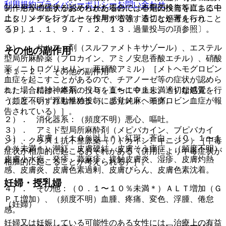
利用規約
プライバシーポリシー
お問い合わせ
制作用が増強するおそれがあるので、心電図検査等によるモ
ノーゼ等の症状が認められた場合には本剤の投与を直ちに中
ニタリングを行うこと（作用が増強することが考えられ
止し、メチレンブルーを投与する等、適切な処置を行うこと
る）］。
〔９．１．１、９．７．２、１３．過量投与の項参照〕。
２）． サルファ剤（スルファメトキサゾール）、エステル
その他の副作用
型局所麻酔薬（プロカイン、アミノ安息香酸エチル）、硝酸
薬（ニトログリセリン、亜硝酸アミル）［メトヘモグロビン
１１．２． その他の副作用
血症を起こすことがあるので、チアノーゼ等の症状が認めら
れた場合には、本剤の投与を直ちに中止し、適切な処置を行
１）． 精神神経系：（０．１〜１０％未満＊）錯感覚、
うこと（いずれも単独投与によりメトヘモグロビン血症が報
（頻度不明）浮動性めまい、感覚鈍麻、頭痛。
告されている）］。
２）． 消化器系：（頻度不明）悪心、嘔吐。
３）． アミド型局所麻酔剤（メピバカイン、ブピバカイ
３）． 皮膚：（１０％以上＊）紅斑、蒼白、（０．１〜１
ン）、クラス１抗不整脈薬（リドカイン、キニジン）［中毒
０％未満＊）潮紅、皮膚硬結、皮膚そう痒症、（頻度不明）
症状が相加的に起こるおそれがある（併用により中毒症状が
皮膚小水疱、発疹、蕁麻疹、接触皮膚炎、湿疹、皮膚灼熱
相加的に起こることが考えられる）］。
感、皮膚炎、皮膚色素過剰、皮膚びらん、皮膚色素沈着。
妊婦・授乳婦
４）． その他：（０．１〜１０％未満＊）ＡＬＴ増加（Ｇ
ＰＴ増加）、（頻度不明）血腫、疼痛、変色、浮腫、倦怠
（妊婦）
感。
妊婦又は妊娠している可能性のある女性には、治療上の有益