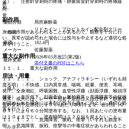
２）． 注射針穿刺時の疼痛・静脈留置針穿刺時の疼痛緩
麻
和。
向
覚
副作用
薬効分類
局所麻酔薬
リドカイン・プロピトカイン配合剤クリー
次の副作用があらわれることがあるので、観察を十分に行
一般名
ム
い、異常が認められた場合には投与を中止するなど適切な処
薬価
182.4
円
置を行うこと。
メーカー
佐藤製薬
重大な副作用
2026年03月改訂(第2版)
最終更新
添付文書のPDFはこちら
１１．１． 重大な副作用
用法・用量
１１．１．１． ショック、アナフィラキシー（いずれも頻
度不明）：不快感、口内異常感、喘鳴、眩暈、便意、耳鳴、
〈成人〉
発汗、全身潮紅、呼吸困難、血管性浮腫（顔面浮腫、喉頭浮
腫等）、血圧低下、顔面蒼白、脈拍異常、意識障害等の症状
通常、成人には、レーザー照射予定部位又は注射針・静脈留
が認められた場合には本剤の投与を直ちに中止し、適切な処
置針穿刺予定部位に１０ｃuあたり本剤１ｇを、密封法（Ｏ
置を行うこと。
ＤＴ）により６０分間塗布する。なお、１回あたりの塗布量
は１０ｇまでとし、塗布時間は１２０分を超えないこと。
１１．１．２． 意識障害、振戦、痙攣（いずれも頻度不
明）：意識障害、振戦、痙攣等の中毒症状があらわれること
〈小児〉