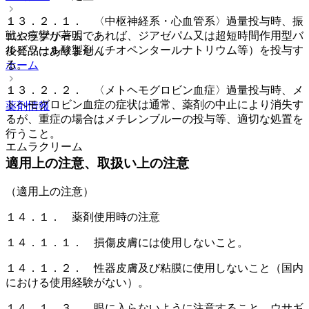
１３．２．１． 〈中枢神経系・心血管系〉過量投与時、振
戦や痙攣が著明であれば、ジアゼパム又は超短時間作用型バ
エムラクリーム
ルビツール酸製剤（チオペンタールナトリウム等）を投与す
後発品はありません
る。
ホーム
１３．２．２． 〈メトヘモグロビン血症〉過量投与時、メ
トヘモグロビン血症の症状は通常、薬剤の中止により消失す
薬剤情報
るが、重症の場合はメチレンブルーの投与等、適切な処置を
行うこと。
エムラクリーム
適用上の注意、取扱い上の注意
（適用上の注意）
１４．１． 薬剤使用時の注意
１４．１．１． 損傷皮膚には使用しないこと。
１４．１．２． 性器皮膚及び粘膜に使用しないこと（国内
における使用経験がない）。
１４．１．３． 眼に入らないように注意すること。ウサギ