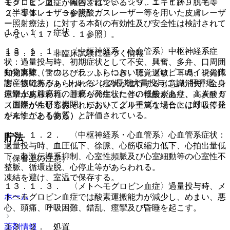
１５．１．２． 国内ではシミ、シワ、ニキビ跡、脱毛等
モグロビン血症が報告されている〔９．１．１、９．７．
（半導体レーザーや炭酸ガスレーザー等を用いた皮膚レーザ
２、１１．１．３参照〕。
ー照射療法）に対する本剤の有効性及び安全性は検討されて
１３．１． 症状
いない〔１７．１．１参照〕。
１３．１．１． 〈中枢神経系・心血管系〉中枢神経系症
１５．２． 非臨床試験に基づく情報
状：過量投与時、初期症状として不安、興奮、多弁、口周囲
動物実験（マウス・ラット）において、プロピトカインの代
知覚麻痺、舌のしびれ、ふらつき、聴覚過敏、耳鳴、視覚障
謝産物であるｏ−トルイジンの長期大量投与により肝腫瘍、
害、振戦等があらわれる（症状が進行すると意識消失、全身
尿路上皮腫瘍等の腫瘍が発生したとの報告があり、ＩＡＲＣ
痙攣があらわれ、これらの症状に伴い低酸素血症、高炭酸ガ
（国際がん研究機関）においてグループ１（ヒトに対して発
ス血症が生じるおそれがあり、より重篤な場合には呼吸停止
がん性がある物質）と評価されている。
を来すこともある）。
１３．１．２． 〈中枢神経系・心血管系〉心血管系症状：
貯法
過量投与時、血圧低下、徐脈、心筋収縮力低下、心拍出量低
下、刺激伝導系抑制、心室性頻脈及び心室細動等の心室性不
（保管上の注意）
整脈、循環虚脱、心停止等があらわれる。
凍結を避け、室温で保存する。
１３．１．３． 〈メトヘモグロビン血症〉過量投与時、メ
ホーム
トヘモグロビン血症では酸素運搬能力が減少し、めまい、悪
心、頭痛、呼吸困難、錯乱、痙攣及び昏睡を起こす。
１３．２． 処置
薬剤情報