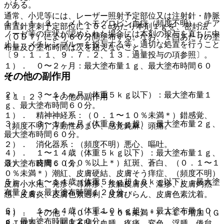
がある。
通常、小児等には、レーザー照射予定部位又は注射針・静脈
１１．１．３． メトヘモグロビン血症（頻度不明）：チア
留置針穿刺予定部位に１０ｃuあたり本剤１ｇを、密封法
ノーゼ等の症状が認められた場合には本剤の投与を直ちに中
（ＯＤＴ）により６０分間塗布する。なお、１回あたりの塗
止し、メチレンブルーを投与する等、適切な処置を行うこと
布量及び塗布時間は次を超えないこと。
〔９．１．１、９．７．２、１３．過量投与の項参照〕。
１）． ０〜２ヶ月：最大塗布量１ｇ、最大塗布時間６０
その他の副作用
分。
２）． ３〜１１ヶ月（体重５ｋｇ以下）：最大塗布量１
１１．２． その他の副作用
ｇ、最大塗布時間６０分。
１）． 精神神経系：（０．１〜１０％未満＊）錯感覚、
３）． ３〜１１ヶ月（体重５ｋｇ超）：最大塗布量２ｇ、
（頻度不明）浮動性めまい、感覚鈍麻、頭痛。
最大塗布時間６０分。
２）． 消化器系：（頻度不明）悪心、嘔吐。
４）． １〜１４歳（体重５ｋｇ以下）：最大塗布量１ｇ、
３）． 皮膚：（１０％以上＊）紅斑、蒼白、（０．１〜１
最大塗布時間６０分。
０％未満＊）潮紅、皮膚硬結、皮膚そう痒症、（頻度不明）
５）． １〜１４歳（体重５ｋｇ超１０ｋｇ以下）：最大塗
皮膚小水疱、発疹、蕁麻疹、接触皮膚炎、湿疹、皮膚灼熱
布量２ｇ、最大塗布時間１２０分。
感、皮膚炎、皮膚色素過剰、皮膚びらん、皮膚色素沈着。
６）． １〜１４歳（体重１０ｋｇ超）：最大塗布量１０
４）． その他：（０．１〜１０％未満＊）ＡＬＴ増加（Ｇ
ｇ、最大塗布時間１２０分。
ＰＴ増加）、（頻度不明）血腫、疼痛、変色、浮腫、倦怠