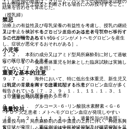
＊）副作用の頻度は、クリーム、パッチでの国内臨床試験の
性が危険性を上回ると判断される場合にのみ投与すること。
結果を合わせて算出した。
（授乳婦）
禁忌
治療上の有益性及び母乳栄養の有益性を考慮し、授乳の継続
又は中止を検討すること（リドカインはヒト母乳中へ移行す
２．１． メトヘモグロビン血症のある患者［プロピトカイ
ることが報告されている）。
ンの代謝物であるｏ−トルイジンがメトヘモグロビンを産生
し、症状が悪化するおそれがある］。
小児等
２．２． 本剤の成分又はアミド型局所麻酔剤に対して過敏
症の既往歴のある患者。
９．７．１． 低出生体重児を対象とした臨床試験は実施し
ていない〔７．２参照〕。
重要な基本的注意
９．７．２． 海外において、特に低出生体重児、新生児又
は乳児＜１歳未満＞では重篤なメトヘモグロビン血症が多く
（特定の背景を有する患者に関する注意）
報告されている〔７．２、９．１．１、１１．１．３、１
（合併症・既往歴等のある患者）
３．過量投与の項参照〕。
９．１．１． グルコース−６−リン酸脱水素酵素＜Ｇ−６
過量投与
−ＰＤ＞欠乏患者：メトヘモグロビン血症が発現しやすい
〔９．７．２、１１．１．３、１３．過量投与の項参照〕。
過量投与時、局所麻酔剤の血中濃度の上昇に伴い、神経系興
奮症状が発現し、重症例では中枢神経抑制及び循環抑制を呈
９．１．２． 心刺激伝導障害のある患者：症状を悪化させ