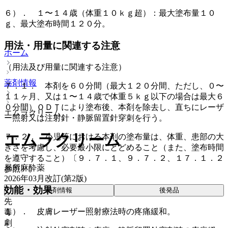
６）． １〜１４歳（体重１０ｋｇ超）：最大塗布量１０
ｇ、最大塗布時間１２０分。
用法・用量に関連する注意
ホーム
（用法及び用量に関連する注意）
薬剤情報
７．１． 本剤を６０分間（最大１２０分間、ただし、０〜
１１ヶ月、又は１〜１４歳で体重５ｋｇ以下の場合は最大６
０分間）ＯＤＴにより塗布後、本剤を除去し、直ちにレーザ
エムラクリーム
ー照射又は注射針・静脈留置針穿刺を行う。
エムラクリーム
７．２． 小児等における本剤の塗布量は、体重、患部の大
きさを考慮し、必要最小限にとどめること（また、塗布時間
を遵守すること）〔９．７．１、９．７．２、１７．１．２
局所麻酔薬
参照〕。
2026年03月改訂(第2版)
効能・効果
薬剤情報
後発品
先
１）． 皮膚レーザー照射療法時の疼痛緩和。
毒
劇