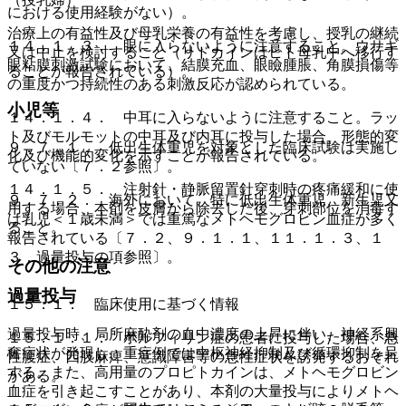
における使用経験がない）。
治療上の有益性及び母乳栄養の有益性を考慮し、授乳の継続
１４．１．３． 眼に入らないように注意すること。ウサギ
又は中止を検討すること（リドカインはヒト母乳中へ移行す
眼粘膜刺激試験において、結膜充血、眼瞼腫脹、角膜損傷等
ることが報告されている）。
の重度かつ持続性のある刺激反応が認められている。
小児等
１４．１．４． 中耳に入らないように注意すること。ラッ
ト及びモルモットの中耳及び内耳に投与した場合、形態的変
９．７．１． 低出生体重児を対象とした臨床試験は実施し
化及び機能的変化を示すことが報告されている。
ていない〔７．２参照〕。
１４．１．５． 注射針・静脈留置針穿刺時の疼痛緩和に使
９．７．２． 海外において、特に低出生体重児、新生児又
用する場合、本剤を皮膚から除去した後、穿刺部位を消毒す
は乳児＜１歳未満＞では重篤なメトヘモグロビン血症が多く
ること。
報告されている〔７．２、９．１．１、１１．１．３、１
３．過量投与の項参照〕。
その他の注意
過量投与
１５．１． 臨床使用に基づく情報
過量投与時、局所麻酔剤の血中濃度の上昇に伴い、神経系興
１５．１．１． ポルフィリン症の患者に投与した場合、急
奮症状が発現し、重症例では中枢神経抑制及び循環抑制を呈
性腹症、四肢麻痺、意識障害等の急性症状を誘発するおそれ
する。また、高用量のプロピトカインは、メトヘモグロビン
がある。
血症を引き起こすことがあり、本剤の大量投与によりメトヘ