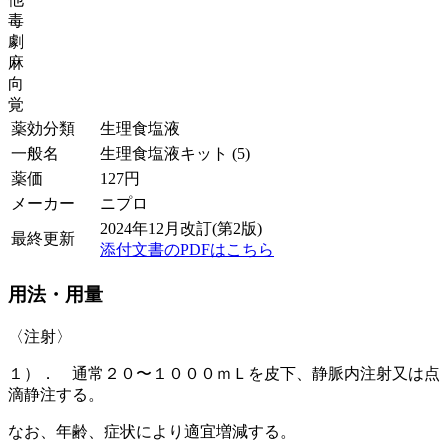
毒
劇
麻
向
覚
薬効分類
生理食塩液
一般名
生理食塩液キット (5)
薬価
127
円
メーカー
ニプロ
2024年12月改訂(第2版)
最終更新
添付文書のPDFはこちら
用法・用量
〈注射〉
１）． 通常２０〜１０００ｍＬを皮下、静脈内注射又は点
滴静注する。
なお、年齢、症状により適宜増減する。