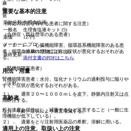
麻
向
重要な基本的注意
覚
薬効分類
生理食塩液
（特定の背景を有する患者に関する注意）
一般名
生理食塩液キット (5)
（合併症・既往歴等のある患者）
薬価
127
円
メーカー
ニプロ
９．１．１． 心臓機能障害、循環器系機能障害のある患
者：循環血液量の増加により、症状が悪化するおそれがあ
2024年12月改訂(第2版)
最終更新
る。
添付文書のPDFはこちら
（腎機能障害患者）
用法・用量
腎機能障害患者：水分、塩化ナトリウムの過剰投与に陥りや
〈注射〉
すく、症状が悪化するおそれがある。
１）． 通常２０〜１０００ｍＬを皮下、静脈内注射又は点
高齢者
滴静注する。
投与速度を緩徐にし、減量するなど注意すること（一般に生
なお、年齢、症状により適宜増減する。
理機能が低下している）。
２）． 適量をとり注射用医薬品の希釈、溶解に用いる。
適用上の注意、取扱い上の注意