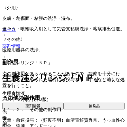
〈外用〉
皮膚・創傷面・粘膜の洗浄・湿布。
含そう・噴霧吸入剤として気管支粘膜洗浄・喀痰排出促進。
ホーム
〈その他〉
薬剤情報
医療用器具の洗浄。
副作用
生食注シリンジ「ＮＰ」
次の副作用があらわれることがあるので、観察を十分に行
生食注シリンジ「ＮＰ」
い、異常が認められた場合には投与を中止するなど適切な処
置を行うこと。
生理食塩液
その他の副作用
2024年12月改訂(第2版)
薬剤情報
後発品
１１．２． その他の副作用
他
毒
大量・急速投与：（頻度不明）血清電解質異常、うっ血性心
劇
不全、浮腫、アシドーシス。