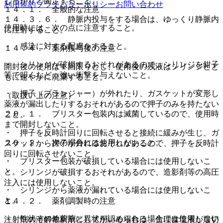
しっかりと固定すること。
利用規約
プライバシーポリシー
お問い合わせ
１４．１． 全般的な注意
１４．３．６． 静脈内投与をする場合は、ゆっくり静脈内
使用時には、次の点に注意すること。
に注射すること。
・ 感染に対する配慮をすること。
１４．４． 薬剤投与後の注意
・ シリンジが破損するおそれがあるので、シリンジを鉗子
開封後の使用は１回限りとし、使用後の残液はシリンジとと
等で叩くなど、強い衝撃を与えないこと。
もに速やかに廃棄すること。
・ 押子（プランジャー）が外れたり、ガスケットが変形し
（取扱い上の注意）
薬液が漏出したりするおそれがあるので押子のみを持たない
２０．１． ブリスター包装内は滅菌しているので、使用時
こと。
まで開封しないこと。
・ 押子を反時計回りに回転させると接続に緩みが生じ、ガ
２０．２． 次の場合には使用しないこと。
スケットから押子が外れるおそれがあるので、押子を反時計
回りに回転させないこと。
・ ブリスター包装が破損している場合には使用しないこ
と。
・ シリンジが破損するおそれがあるので、造影剤等の高圧
注入には使用しないこと。
・ シリンジから薬液が漏れている場合には使用しないこ
と。
１４．２． 薬剤調製時の注意
・ 性状その他薬液に異状が認められる場合には使用しない
注射剤の溶解希釈剤として用いる場合は、生理食塩液が適切