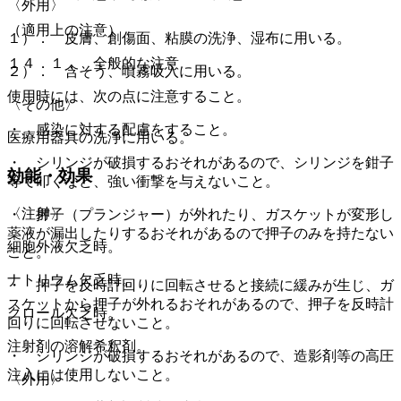
〈外用〉
（適用上の注意）
１）． 皮膚、創傷面、粘膜の洗浄、湿布に用いる。
１４．１． 全般的な注意
２）． 含そう、噴霧吸入に用いる。
使用時には、次の点に注意すること。
〈その他〉
・ 感染に対する配慮をすること。
医療用器具の洗浄に用いる。
・ シリンジが破損するおそれがあるので、シリンジを鉗子
効能・効果
等で叩くなど、強い衝撃を与えないこと。
〈注射〉
・ 押子（プランジャー）が外れたり、ガスケットが変形し
薬液が漏出したりするおそれがあるので押子のみを持たない
細胞外液欠乏時。
こと。
ナトリウム欠乏時。
・ 押子を反時計回りに回転させると接続に緩みが生じ、ガ
スケットから押子が外れるおそれがあるので、押子を反時計
クロール欠乏時。
回りに回転させないこと。
注射剤の溶解希釈剤。
・ シリンジが破損するおそれがあるので、造影剤等の高圧
注入には使用しないこと。
〈外用〉