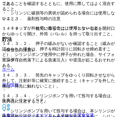
こと。
であることを確認するとともに、使用に際してはよく混合す
ること。
・ シリンジに破損等の異状が認められる場合には使用しな
いこと。
１４．３． 薬剤投与時の注意
・ キャップが外れている場合には使用しないこと。
１４．３．１． 使用に際しては、ブリスター包装を開封口
からゆっくり開け、外筒（バレル）を持って取り出すこと。
貯法
１４．３．２． 押子の緩みがないか確認すること（緩みが
認められた場合は、押子を時計回りに回転させ締め直すこ
（保管上の注意）
と）、シリンジポンプ使用中に押子が外れた場合、サイフォ
室温保存。
ニング（自然落下による急速注入）や逆流が起こるおそれが
ある。
ホーム
１４．３．３． 筒先のキャップをゆっくり回転させながら
外して、注射針等に確実に接続すること（キャップを外した
薬剤情報
後は、筒先に触れないこと）。
１４．３．４． シリンジポンプを用いて投与する場合は、
生食注シリンジ「ＮＰ」
次の点に注意すること。
・ シリンジポンプを用いて投与する場合は、本シリンジが
生食注シリンジ「オーツカ」１０ｍＬ
生理食塩液
使用可能な設定であることを必ず確認するとともに、シリン