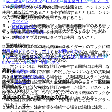
表・計算
レジメン
CTCAE
抗菌薬ガイド
ERマニュ
アル
薬剤情報
ポスト
・ シリンジポンプを用いて投与する場合は、本シリンジが
（特定の背景を有する患者に関する注意）
使用可能な設定であることを必ず確認するとともに、シリン
新規登録
（合併症・既往歴等のある患者）
ジポンプの取扱説明書に従って投与すること。
ログイン
９．１．１． 心臓機能障害、循環器系機能障害のある患
監修医師一覧
・ シリンジポンプを用いて投与する場合は、ロックタイプ
者：循環血液量の増加により、症状が悪化するおそれがあ
UpToDate特別割引
（１０ｍＬ、２０ｍＬ）を使用し、ロックタイプ（５ｍ
る。
運営会社
Ｌ）、中口タイプ及び横口タイプは使用しないこと。
（腎機能障害患者）
© 2021 HOKUTO Inc. All rights reserved.
・ シリンジポンプの送り機構（スライダー）のフックに確
利用規約
プライバシーポリシー
お問い合わせ
実にセットすること（正しくセットされていない場合、サイ
腎機能障害患者：水分、塩化ナトリウムの過剰投与に陥りや
ホーム
表・計算
レジメン
CTCAE
抗菌薬ガイド
フォニングや逆流が起こるおそれがある）。
すく、症状が悪化するおそれがある。
ERマニュアル
薬剤情報
ポスト
・ 本シリンジは、極端な陰圧が発生する回路には使用しな
高齢者
監修医師一覧
いこと。また、本剤で溶解・希釈したヘパリンなどの抗凝固
UpToDate特別割引
薬を血液透析時に投与する場合は、抗凝固薬注入ラインが血
投与速度を緩徐にし、減量するなど注意すること（一般に生
運営会社
液ポンプの下流に設置された血液回路に用いること（血液回
理機能が低下している）。
路の閉塞などにより極端な陰圧が発生した場合、ガスケット
© 2021 HOKUTO Inc. All rights reserved.
が押子から外れたり、シリンジポンプの送り機構のフックか
適用上の注意、取扱い上の注意
ら押子が外れ、本剤が急速注入されるおそれがある）。
※本製品は疾病の診断・治療・予防を目的としたプログラム
ではありません。
１４．３．５． 注射針等を接続する場合は誤刺に注意し、
（適用上の注意）