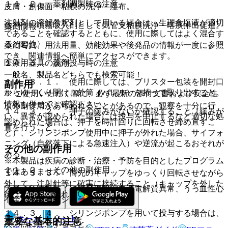
１４．２． 薬剤調製時の注意
皮膚・創傷面・粘膜の洗浄・湿布。
注射剤の溶解希釈剤として用いる場合は、生理食塩液が適切
含そう・噴霧吸入剤として気管支粘膜洗浄・喀痰排出促進。
薬剤情報
であることを確認するとともに、使用に際してはよく混合す
〈その他〉
ること。
薬剤写真、用法用量、効能効果や後発品の情報が一度に参照
でき、関連情報へ簡単にアクセスができます。
医療用器具の洗浄。
１４．３． 薬剤投与時の注意
一般名、製品名どちらでも検索可能！
１４．３．１． 使用に際しては、ブリスター包装を開封口
副作用
からゆっくり開け、外筒（バレル）を持って取り出すこと。
※ ご使用いただく際に、必ず最新の添付文書および安全性
情報も併せてご確認下さい。
次の副作用があらわれることがあるので、観察を十分に行
１４．３．２． 押子の緩みがないか確認すること（緩みが
い、異常が認められた場合には投与を中止するなど適切な処
認められた場合は、押子を時計回りに回転させ締め直すこ
置を行うこと。
と）、シリンジポンプ使用中に押子が外れた場合、サイフォ
ニング（自然落下による急速注入）や逆流が起こるおそれが
その他の副作用
ある。
※本製品は疾病の診断・治療・予防を目的としたプログラム
１１．２． その他の副作用
ではありません。
１４．３．３． 筒先のキャップをゆっくり回転させながら
外して、注射針等に確実に接続すること（キャップを外した
大量・急速投与：（頻度不明）血清電解質異常、うっ血性心
後は、筒先に触れないこと）。
不全、浮腫、アシドーシス。
１４．３．４． シリンジポンプを用いて投与する場合は、
ホーム
ノート
重要な基本的注意
次の点に注意すること。