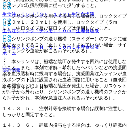
ジポンプの取扱説明書に従って投与すること。
生食注シリンジ「ＳＮ」１０ｍＬ
生理食塩液
・ シリンジポンプを用いて投与する場合は、ロックタイプ
（１０ｍＬ、２０ｍＬ）を使用し、ロックタイプ（５ｍ
Ｌ）、中口タイプ及び横口タイプは使用しないこと。
生食注シリンジ「テルモ」１０ｍＬ
生理食塩液
・ シリンジポンプの送り機構（スライダー）のフックに確
実にセットすること（正しくセットされていない場合、サイ
生食注シリンジ「ＮＩＧ」１０ｍＬ
生理食塩液
フォニングや逆流が起こるおそれがある）。
ホーム
・ 本シリンジは、極端な陰圧が発生する回路には使用しな
いこと。また、本剤で溶解・希釈したヘパリンなどの抗凝固
薬剤情報
薬を血液透析時に投与する場合は、抗凝固薬注入ラインが血
液ポンプの下流に設置された血液回路に用いること（血液回
路の閉塞などにより極端な陰圧が発生した場合、ガスケット
生食注シリンジ「ＮＰ」
が押子から外れたり、シリンジポンプの送り機構のフックか
ら押子が外れ、本剤が急速注入されるおそれがある）。
１４．３．５． 注射針等を接続する場合は誤刺に注意し、
しっかりと固定すること。
１４．３．６． 静脈内投与をする場合は、ゆっくり静脈内